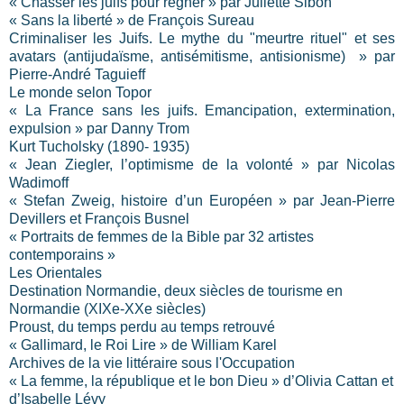
« Chasser les juifs pour régner » par Juliette Sibon
« Sans la liberté » de François Sureau
Criminaliser les Juifs. Le mythe du "meurtre rituel" et ses
avatars (antijudaïsme, antisémitisme, antisionisme) » par
Pierre-André Taguieff
Le monde selon Topor
« La France sans les juifs. Emancipation, extermination,
expulsion » par Danny Trom
Kurt Tucholsky (1890- 1935)
« Jean Ziegler, l’optimisme de la volonté » par Nicolas
Wadimoff
« Stefan Zweig, histoire d’un Européen » par Jean-Pierre
Devillers et François Busnel
« Portraits de femmes de la Bible par 32 artistes
contemporains »
Les Orientales
Destination Normandie, deux siècles de tourisme en
Normandie (XIXe-XXe siècles)
Proust, du temps perdu au temps retrouvé
« Gallimard, le Roi Lire » de William Karel
Archives de la vie littéraire sous l'Occupation
« La femme, la république et le bon Dieu » d’Olivia Cattan et
d’Isabelle Lévy