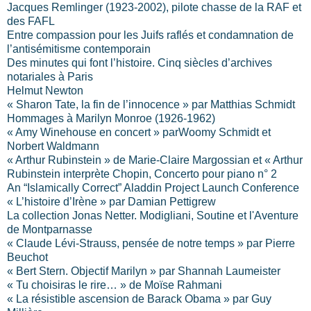
Jacques Remlinger (1923-2002), pilote chasse de la RAF et
des FAFL
Entre compassion pour les Juifs raflés et condamnation de
l’antisémitisme contemporain
Des minutes qui font l’histoire. Cinq siècles d’archives
notariales à Paris
Helmut Newton
« Sharon Tate, la fin de l’innocence » par Matthias Schmidt
Hommages à Marilyn Monroe (1926-1962)
« Amy Winehouse en concert » parWoomy Schmidt et
Norbert Waldmann
« Arthur Rubinstein » de Marie-Claire Margossian et « Arthur
Rubinstein interprète Chopin, Concerto pour piano n° 2
An “Islamically Correct” Aladdin Project Launch Conference
« L’histoire d’Irène » par Damian Pettigrew
La collection Jonas Netter. Modigliani, Soutine et l'Aventure
de Montparnasse
« Claude Lévi-Strauss, pensée de notre temps » par Pierre
Beuchot
« Bert Stern. Objectif Marilyn » par Shannah Laumeister
« Tu choisiras le rire… » de Moïse Rahmani
« La résistible ascension de Barack Obama » par Guy