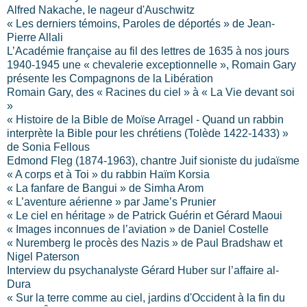
Alfred Nakache, le nageur d'Auschwitz
« Les derniers témoins, Paroles de déportés » de Jean-
Pierre Allali
L’Académie française au fil des lettres de 1635 à nos jours
1940-1945 une « chevalerie exceptionnelle », Romain Gary
présente les Compagnons de
la Libération
Romain Gary, des « Racines du ciel » à «
La Vie
devant soi
»
« Histoire de
la Bible
de Moïse Arragel - Quand un rabbin
interprète
la Bible
pour les chrétiens (Tolède 1422-1433) »
de Sonia Fellous
Edmond Fleg (1874-1963), chantre Juif sioniste du judaïsme
« A corps et à Toi » du rabbin Haïm Korsia
« La fanfare de Bangui » de Simha Arom
« L’aventure aérienne » par Jame’s Prunier
« Le ciel en héritage » de Patrick Guérin et Gérard Maoui
« Images inconnues de l’aviation » de Daniel Costelle
« Nuremberg le procès des Nazis » de Paul Bradshaw et
Nigel Paterson
Interview du psychanalyste Gérard Huber sur l’affaire al-
Dura
« Sur la terre comme au ciel, jardins d'Occident à la fin du