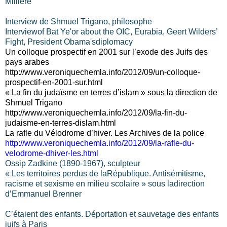
Millière
Interview de Shmuel Trigano, philosophe
Interviewof Bat Ye'or about the OIC, Eurabia, Geert Wilders’
Fight, President Obama'sdiplomacy
Un colloque prospectif en 2001 sur l’exode des Juifs des
pays arabes
http://www.veroniquechemla.info/2012/09/un-colloque-
prospectif-en-2001-sur.html
« La fin du judaïsme en terres d’islam » sous la direction de
Shmuel Trigano
http://www.veroniquechemla.info/2012/09/la-fin-du-
judaisme-en-terres-dislam.html
La rafle du Vélodrome d’hiver. Les Archives de la police
http://www.veroniquechemla.info/2012/09/la-rafle-du-
velodrome-dhiver-les.html
Ossip Zadkine (1890-1967), sculpteur
« Les territoires perdus de laRépublique. Antisémitisme,
racisme et sexisme en milieu scolaire » sous ladirection
d’Emmanuel Brenner
C’étaient des enfants. Déportation et sauvetage des enfants
juifs à Paris