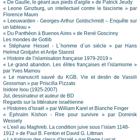
« De Gaulle, le géant aux pieds d'argile » de Patrick Jeudy
« Leone Ginzburg, un intellectuel contre le fascisme » par
Florence Mauro
« Leeuwarden - Georges-Arthur Goldschmidt – Enquête sur
un tableau »
« Du Panthéon à Buenos Aires » de René Goscinny
Les mondes de Gotlib
« Stéphane Hessel - L´homme d´un siècle » par Hans
Helmut Grotjahn et Antje Starost
« Histoire de l'islamisation française 1979-2019 »
« Le grand abandon. Les élites françaises et l'islamisme »
par Yves Mamou
« Le manuscrit sauvé du KGB. Vie et destin de Vassili
Grossman » par Priscilla Pizzato
Isidore Isou (1925-2007)
Jul, dessinateur et auteur de BD
Regards sur la littérature israélienne
« Histoires d’Israël » par William Karel et Blanche Finger
« Ephraïm Kishon - Rire pour survivre » par Dominik
Wessely
« L’exil au Maghreb. La condition juive sous l’islam 1148-
1912 » de Paul B. Fenton et David G. Littman
« La trahison des clercs d’Israël » par Pierre Lurçat