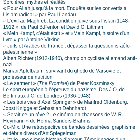
Sorcières, mythes et réalités
« Pour Allah jusqu’à la mort. Enquête sur les convertis à
l’islam radical » par Paul Landau
« L’exil au Maghreb. La condition juive sous l’islam 1148-
1912 », de Paul B.Fenton et David G. Littman
« Mein Kampf, c’était écrit » et «Mein Kampf, histoire d'un
livre » par Antoine Vitkine
« Juifs et Arabes de France : dépasser la question israélo-
palestinienne »
Albert Richter (1912-1940), champion cycliste allemand anti-
nazi
Marian Apfelbaum, survivant du ghetto de Varsovie et
professeur de nutrition
« Le serment » (
The Promise
) de Peter Kosminsky
Le sport européen à l’épreuve du nazisme. Des J.O. de
Berlin aux J.O. de Londres (1936-1948)
« Les trois vies d’Axel Springer » de Manfred Oldenburg,
Jobst Knigge et Sebastian Dehnhardt
« Serait-ce un rêve ? Le cinéma en chansons de W. R.
Heymann » de Helma Sanders-Brahms
Co-Mix. Une rétrospective de bandes dessinées, graphisme
et débris divers d’Art Spiegelman
« Italie, une simple histoire d’amour. Témoignages d’un