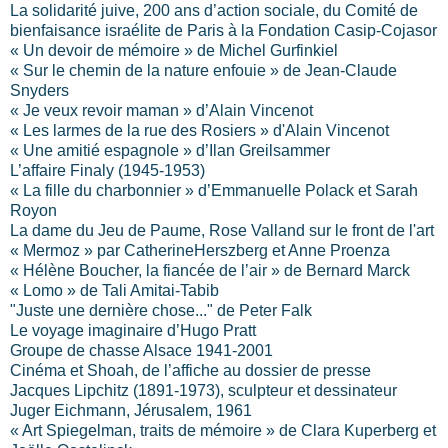
La solidarité juive, 200 ans d’action sociale, du Comité de
bienfaisance israélite de Paris à
la Fondation Casip-Cojasor
« Un devoir de mémoire » de Michel Gurfinkiel
« Sur le chemin de la nature enfouie » de Jean-Claude
Snyders
« Je veux revoir maman » d’Alain Vincenot
« Les larmes de la rue des Rosiers » d'Alain Vincenot
« Une amitié espagnole » d’Ilan Greilsammer
L’affaire Finaly (1945-1953)
« La fille du charbonnier » d’Emmanuelle Polack et Sarah
Royon
La dame du Jeu de Paume, Rose Valland sur le front de l'art
« Mermoz » par CatherineHerszberg et Anne Proenza
« Hélène Boucher, la fiancée de l’air » de Bernard Marck
« Lomo » de Tali Amitai-Tabib
"Juste une dernière chose..." de Peter Falk
Le voyage imaginaire d’Hugo Pratt
Groupe de chasse Alsace 1941-2001
Cinéma et Shoah, de l’affiche au dossier de presse
Jacques Lipchitz (1891-1973), sculpteur et dessinateur
Juger Eichmann, Jérusalem, 1961
« Art Spiegelman, traits de mémoire » de Clara Kuperberg et