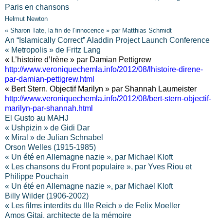
Paris en chansons
Helmut Newton
« Sharon Tate, la fin de l’innocence » par Matthias Schmidt
An “Islamically Correct” Aladdin Project Launch Conference
« Metropolis » de Fritz Lang
« L’histoire d’Irène » par Damian Pettigrew
http://www.veroniquechemla.info/2012/08/lhistoire-direne-
par-damian-pettigrew.html
« Bert Stern. Objectif Marilyn » par Shannah Laumeister
http://www.veroniquechemla.info/2012/08/bert-stern-objectif-
marilyn-par-shannah.html
El Gusto au MAHJ
« Ushpizin » de Gidi Dar
« Miral » de Julian Schnabel
Orson Welles (1915-1985)
« Un été en Allemagne nazie », par Michael Kloft
« Les chansons du Front populaire », par Yves Riou et
Philippe Pouchain
« Un été en Allemagne nazie », par Michael Kloft
Billy Wilder (1906-2002)
« Les films interdits du IIIe Reich » de Felix Moeller
Amos Gitai, architecte de la mémoire