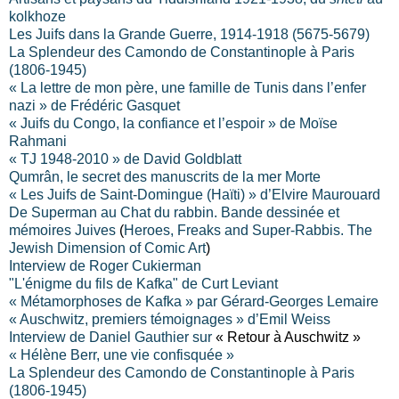
kolkhoze
Les Juifs dans
la Grande Guerre
, 1914-1918 (5675-5679)
La Splendeur
des Camondo de Constantinople à Paris
(1806-1945)
« La lettre de mon père, une famille de Tunis dans l’enfer
nazi » de Frédéric Gasquet
« Juifs du Congo, la confiance et l’espoir » de Moïse
Rahmani
« TJ 1948-2010 » de David Goldblatt
Qumrân, le secret des manuscrits de la mer Morte
« Les Juifs de Saint-Domingue (Haïti) » d’Elvire Maurouard
De Superman au Chat du rabbin. Bande dessinée et
mémoires Juives
(
Heroes, Freaks and Super-Rabbis. The
Jewish Dimension of Comic Art
)
Interview de Roger Cukierman
"L'énigme du fils de Kafka" de Curt Leviant
« Métamorphoses de Kafka » par Gérard-Georges Lemaire
« Auschwitz, premiers témoignages » d’Emil Weiss
Interview de Daniel Gauthier sur
« Retour à Auschwitz »
« Hélène Berr, une vie confisquée »
La Splendeur
des Camondo de Constantinople à Paris
(1806-1945)