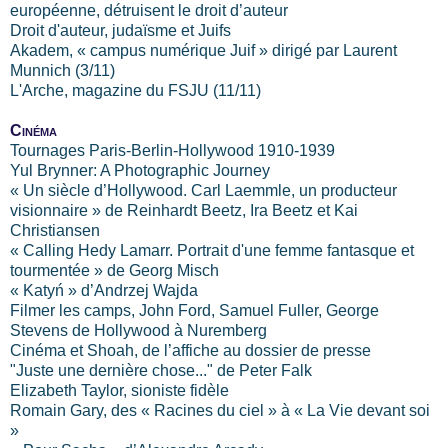
européenne, détruisent le droit d’auteur
Droit d'auteur, judaïsme et Juifs
Akadem, « campus numérique Juif » dirigé par Laurent
Munnich (3/11)
L'Arche, magazine du FSJU (11/11)
Cinéma
Tournages Paris-Berlin-Hollywood 1910-1939
Yul Brynner: A Photographic Journey
« Un siècle d’Hollywood. Carl Laemmle, un producteur
visionnaire » de Reinhardt Beetz, Ira Beetz et Kai
Christiansen
« Calling Hedy Lamarr.
Portrait d'une femme fantasque et
tourmentée » de Georg Misch
« Katyń » d’Andrzej Wajda
Filmer les camps, John Ford, Samuel Fuller, George
Stevens de Hollywood à Nuremberg
Cinéma et Shoah, de l’affiche au dossier de presse
"Juste une dernière chose..." de Peter Falk
Elizabeth Taylor, sioniste fidèle
Romain Gary, des « Racines du ciel » à «
La Vie
devant soi
»