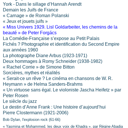
York - Dans le sillage d’Hannah Arendt
Demain les Juifs de France
« Carnage » de Roman Polanski
« Jeux et jouets juifs »
« Miss Univers 1929. Lisl Goldarbeiter, les chemins de la
beauté » de Peter Forgács
La Comédie-Française s’expose au Petit Palais
Fichés ? Photographie et identification du Second Empire
aux années 1960
La photographe Diane Arbus (1923-1971)
Deux hommages à Romy Schneider
(1938-1982)
« Rachel Corrie » de Simone Bitton
Sorcières, mythes et réalités
« Serait-ce un rêve ? Le cinéma en chansons de W. R.
Heymann » de Helma Sanders-Brahms
« Un virtuose sans égal. Le violoniste Jascha Heifetz » par
Peter Rosen
Le siècle du jazz
Le destin d’Anne Frank : Une histoire d’aujourd’hui
Pierre Clostermann (1921-2006)
Bob Dylan, l'explosion rock (61-66)
« Yasmina et Mohammed, les deux voix de Khadra », par Régine Abadia