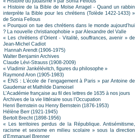
« Histoire du judaïsme » par Sonia Fellous
« Histoire de la Bible de Moïse Arragel - Quand un rabbin
interprète la Bible pour les chrétiens (Tolède 1422-1433) »
de Sonia Fellous
« Pourquoi on tue des chrétiens dans le monde aujourd'hui
? La nouvelle christianophobie » par Alexandre del Valle
« Les chrétiens d’Orient - Vitalité, souffrances, avenir » de
Jean-Michel Cadiot
Hannah Arendt (1906-1975)
Walter Benjamin Archives
Claude Lévi-Strauss (1908-2009)
« Vladimir Jankélévitch, figures du philosophe »
Raymond Aron (1905-1983)
« ENS : L'école de l’engagement à Paris » par Antoine de
Gaudemar et Mathilde Damoisel
L’Académie française au fil des lettres de 1635 à nos jours
Archives de la vie littéraire sous l'Occupation
Henri Bernstein ou Henry Bernstein (1876-1953)
Hélène Berr (1921-1945)
Bertolt Brecht (1898-1956)
« Les territoires perdus de la République. Antisémitisme,
racisme et sexisme en milieu scolaire » sous la direction
d’Emmanuel Brenner