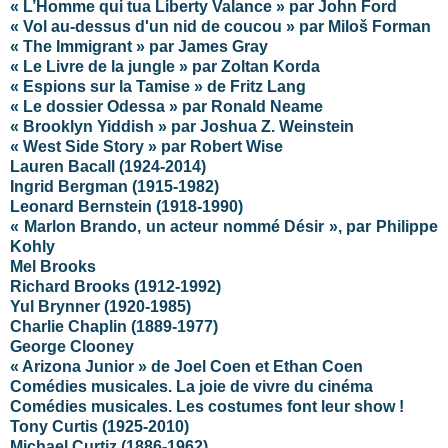
« L’Homme qui tua Liberty Valance » par John Ford
« Vol au-dessus d'un nid de coucou » par
Miloš
Forman
« The Immigrant » par James Gray
« Le Livre de la jungle » par Zoltan Korda
« Espions sur la Tamise » de Fritz Lang
« Le dossier Odessa » par Ronald Neame
« Brooklyn Yiddish » par Joshua Z. Weinstein
« West Side Story » par Robert Wise
Lauren Bacall (1924-2014)
Ingrid Bergman (1915-1982)
Leonard Bernstein (1918-1990)
« Marlon Brando, un acteur nommé Désir », par Philippe
Kohly
Mel Brooks
Richard Brooks (1912-1992)
Yul Brynner (1920-1985)
Charlie Chaplin (1889-1977)
George Clooney
« Arizona Junior » de Joel Coen et Ethan Coen
Comédies musicales. La joie de vivre du cinéma
Comédies musicales. Les costumes font leur show !
Tony Curtis (1925-2010)
Michael Curtiz (1886-1962)