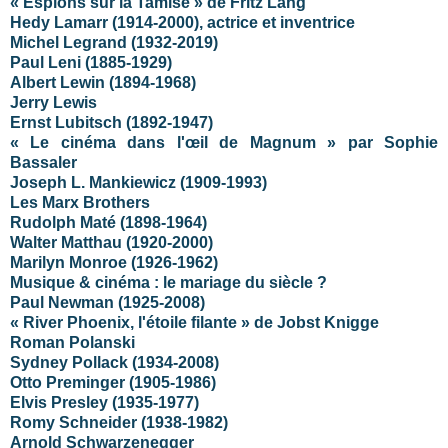
« Espions sur la Tamise » de Fritz Lang
Hedy Lamarr (1914-2000), actrice et inventrice
Michel Legrand (1932-2019)
Paul Leni (1885-1929)
Albert Lewin (1894-1968)
Jerry Lewis
Ernst Lubitsch (1892-1947)
« Le cinéma dans l'œil de Magnum » par Sophie
Bassaler
Joseph L. Mankiewicz (1909-1993)
Les Marx Brothers
Rudolph Maté (1898-1964)
Walter Matthau (1920-2000)
Marilyn Monroe (1926-1962)
Musique & cinéma : le mariage du siècle ?
Paul Newman (1925-2008)
« River Phoenix, l'étoile filante » de Jobst Knigge
Roman Polanski
Sydney Pollack (1934-2008)
Otto Preminger (1905-1986)
Elvis Presley (1935-1977)
Romy Schneider (1938-1982)
Arnold Schwarzenegger