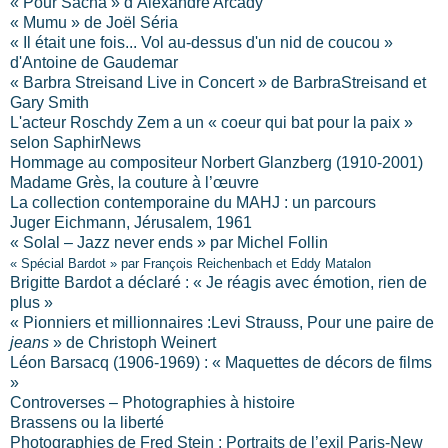
« Pour Sacha » d’Alexandre Arcady
« Mumu » de Joël Séria
« Il était une fois... Vol au-dessus d'un nid de coucou »
d'Antoine de Gaudemar
« Barbra Streisand Live in Concert » de BarbraStreisand et
Gary Smith
L'acteur Roschdy Zem a un « coeur qui bat pour la paix »
selon SaphirNews
Hommage au compositeur
Norbert Glanzberg (1910-2001)
Madame Grès, la couture à l’œuvre
La collection contemporaine du MAHJ : un parcours
Juger Eichmann, Jérusalem, 1961
« Solal – Jazz never ends » par Michel Follin
« Spécial Bardot » par François Reichenbach et Eddy Matalon
Brigitte Bardot a déclaré : « Je réagis avec émotion, rien de
plus »
« Pionniers et millionnaires :Levi Strauss, Pour une paire de
jeans
» de Christoph Weinert
Léon Barsacq (1906-1969) : « Maquettes de décors de films
»
Controverses – P
hotographies à histoire
Brassens ou la liberté
Photographies de Fred Stein : Portraits de l’exil Paris-New