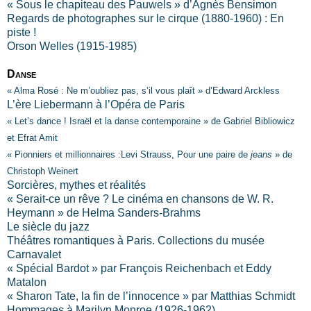
« Sous le chapiteau des Pauwels » d’Agnès Bensimon
Regards de photographes sur le cirque (1880-1960) : En
piste !
Orson Welles (1915-1985)
Danse
« Alma Rosé : Ne m’oubliez pas, s’il vous plaît » d’Edward Arckless
L’ère Liebermann à l’Opéra de Paris
« Let’s dance ! Israël et la danse contemporaine » de Gabriel Bibliowicz
et Efrat Amit
« Pionniers et millionnaires :Levi Strauss, Pour une paire de
jeans
» de
Christoph Weinert
Sorcières, mythes et réalités
« Serait-ce un rêve ? Le cinéma en chansons de W. R.
Heymann » de Helma Sanders-Brahms
Le siècle du jazz
Théâtres romantiques à Paris. Collections du musée
Carnavalet
« Spécial Bardot » par François Reichenbach et Eddy
Matalon
« Sharon Tate, la fin de l’innocence » par Matthias Schmidt
Hommages à Marilyn Monroe (1926-1962)