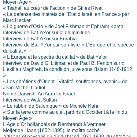
Moyen Âge »
« Tsahal, au cœur de l’action » de Gilles Rivet
« La défense des intérêts de l’Etat d’Israël en France » par
Marc Hecker
« La guerre d’Oslo » de Joël Fishman et Ephraïm Karsh
Interview de Bat Ye’or sur la dhimmitude
Interview de Bat Ye’or sur Eurabia
Interview de Bat Ye'or sur son livre « L’Europe et le spectre
du califat »
« L’Europe et le spectre du califat » de Bat Ye’or
Interview de David G. Littman et de Paul B. Fenton sur «
L’exil au Maghreb, la condition juive sous l’islam 1148-1912
»
« Les chrétiens d’Orient - Vitalité, souffrances, avenir » de
Jean-Michel Cadiot
Nonie Darwish: An Arab for
Israel
Interview de Wafa Sultan
« Le rabbin de Salonique » de Michèle Kahn
« Sur la terre comme au ciel, jardins d'Occident à la fin du
Moyen Âge »
L’Age d’Or hollandais de Rembrandt à Vermeer
Meijer de Haan (1852-1895), le maître caché
Artisans et paysans du Yiddishland 1921-1938, du
shtetl
au