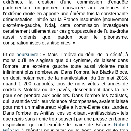
extrêmes, la création d'une commission d'enquête
parlementaire uniquement consacrée aux violences de
l'extrême droite en apporte une énième fois la consternante
démonstration. Initiée par la France Insoumise [mouvement
d'extrême-gauche, Nda], cette commission investiguera
certainement utilement sur ces groupuscules de l'ultra-droite
aussi violents que, pardon pour le pléonasme,
conspirationnistes et antisémites. »
Et de
poursuivre
: « Mais il relève du déni, de la cécité, à
moins qu'il ne s'agisse que du cynisme, de laisser dans
l'ombre une extrême gauche toute aussi violente mais
infiniment plus nombreuse. Dans l'ombre, les Blacks Blocs,
en dépit notamment de la manifestation du 1er mai 2018,
quand 1 200 cagoulés, tous de noirs vêtus et armés de
cocktails Molotov ou de pavés, descendirent dans la rue
pour s'en prendre aux policiers. Dans l'ombre les zadistes,
qui, avant de voir leur violence récompensée, avaient laissé
pour mort un malheureux vigile à Notre-Dame des Landes.
Dans l'ombre les Antifas, ces soi-disant «antifascistes» tels
que repris sans ironie trop souvent par une presse en bonne
disposition, qui ont expédié le maire de Béziers
Robert
Ménard
à l'hôpital pour avoir eu le front, sans doute trop