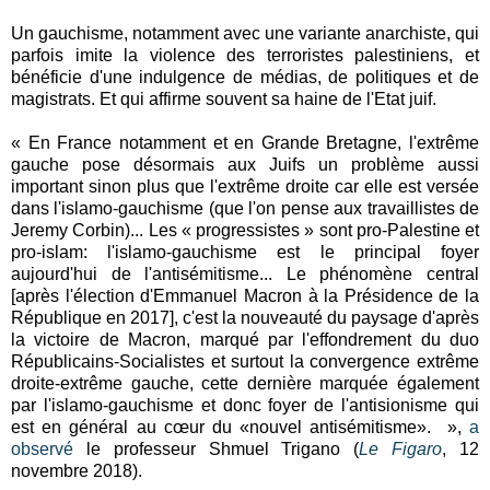
Un gauchisme, notamment avec une variante anarchiste, qui
parfois imite la violence des terroristes palestiniens, et
bénéficie d'une indulgence de médias, de politiques et de
magistrats. Et qui affirme souvent sa haine de l'Etat juif.
« En France notamment et en Grande Bretagne, l'extrême
gauche pose désormais aux Juifs un problème aussi
important sinon plus que l'extrême droite car elle est versée
dans l'islamo-gauchisme (que l'on pense aux travaillistes de
Jeremy Corbin)... Les « progressistes » sont pro-Palestine et
pro-islam: l'islamo-gauchisme est le principal foyer
aujourd'hui de l'antisémitisme... Le phénomène central
[après l'élection d'Emmanuel Macron à la Présidence de la
République en 2017], c'est la nouveauté du paysage d'après
la victoire de Macron, marqué par l'effondrement du duo
Républicains-Socialistes et surtout la convergence extrême
droite-extrême gauche, cette dernière marquée également
par l'islamo-gauchisme et donc foyer de l'antisionisme qui
est en général au cœur du «nouvel antisémitisme». »,
a
observé
le professeur Shmuel Trigano (
Le Figaro
, 12
novembre 2018).