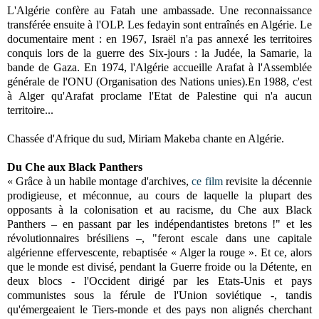
L'Algérie confère au Fatah une ambassade. Une reconnaissance
transférée ensuite à l'OLP. Les fedayin sont entraînés en Algérie. Le
documentaire ment : en 1967, Israël n'a pas annexé les territoires
conquis lors de la guerre des Six-jours : la Judée, la Samarie, la
bande de Gaza. En 1974, l'Algérie accueille Arafat à l'Assemblée
générale de l'ONU (Organisation des Nations unies).En 1988, c'est
à Alger qu'Arafat proclame l'Etat de Palestine qui n'a aucun
territoire...
Chassée d'Afrique du sud, Miriam Makeba chante en Algérie.
Du Che aux Black Panthers
« Grâce à un habile montage d'archives,
ce film
revisite la décennie
prodigieuse, et méconnue, au cours de laquelle la plupart des
opposants à la colonisation et au racisme, du Che aux Black
Panthers – en passant par les indépendantistes bretons !" et les
révolutionnaires brésiliens –, "feront escale dans une capitale
algérienne effervescente, rebaptisée « Alger la rouge ». Et ce, alors
que le monde est divisé, pendant la Guerre froide ou la Détente, en
deux blocs - l'Occident dirigé par les Etats-Unis et pays
communistes sous la férule de l'Union soviétique -, tandis
qu'émergeaient le Tiers-monde et des pays non alignés cherchant