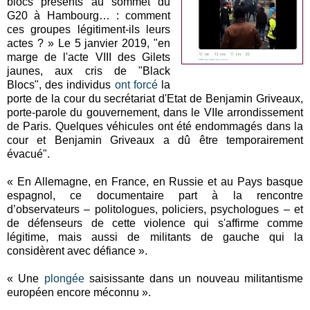
blocs présents au sommet du
G20 à Hambourg… : comment
ces groupes légitiment-ils leurs
actes ? » Le 5 janvier 2019, "en
marge de l'acte VIII des Gilets
jaunes, aux cris de "Black
Blocs", des individus
ont forcé
la
porte de la cour du secrétariat d'Etat de Benjamin Griveaux,
porte-parole du gouvernement, dans le VIIe arrondissement
de Paris. Quelques véhicules ont été endommagés dans la
cour et Benjamin Griveaux a dû être temporairement
évacué".
« En Allemagne, en France, en Russie et au Pays basque
espagnol, ce documentaire part à la rencontre
d’observateurs – politologues, policiers, psychologues – et
de défenseurs de cette violence qui s'affirme comme
légitime, mais aussi de militants de gauche qui la
considèrent avec défiance ».
« Une
plongée
saisissante dans un nouveau militantisme
européen encore méconnu ».