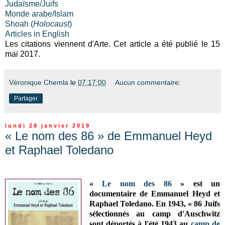
Judaïsme/Juifs
Monde arabe/Islam
Shoah (
Holocaust
)
Articles in English
Les citations viennent d'Arte. Cet article a été publié le 15
mai 2017.
Véronique Chemla
le
07:17:00
Aucun commentaire:
Partager
lundi 28 janvier 2019
« Le nom des 86 » de Emmanuel Heyd
et Raphael Toledano
«
Le nom des 86
» est un
documentaire de Emmanuel Heyd et
Raphael Toledano. En 1943, « 86 Juifs
sélectionnés au camp d'Auschwitz
sont déportés à l'été 1943 au
camp de