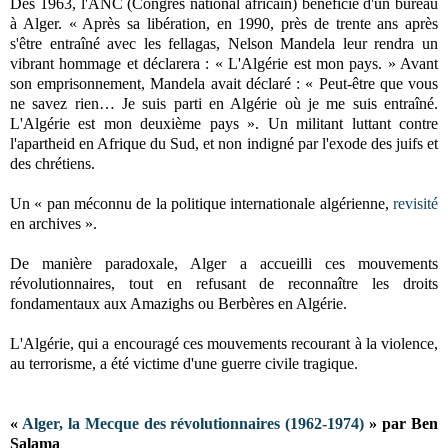
Dès 1963, l'ANC (Congrès national africain) bénéficie d'un bureau
à Alger. « Après sa libération, en 1990, près de trente ans après
s'être entraîné avec les fellagas, Nelson Mandela leur rendra un
vibrant hommage et déclarera : « L'Algérie est mon pays. » Avant
son emprisonnement, Mandela avait déclaré : « Peut-être que vous
ne savez rien… Je suis parti en Algérie où je me suis entraîné.
L'Algérie est mon deuxième pays ». Un militant luttant contre
l'apartheid en Afrique du Sud, et non indigné par l'exode des juifs et
des chrétiens.
Un « pan méconnu de la politique internationale algérienne,
revisité
en archives ».
De manière paradoxale, Alger a accueilli ces mouvements
révolutionnaires, tout en refusant de reconnaître les droits
fondamentaux aux Amazighs ou Berbères en Algérie.
L'Algérie, qui a encouragé ces mouvements recourant à la violence,
au terrorisme, a été victime d'une guerre civile tragique.
«
Alger, la Mecque des révolutionnaires (1962-1974)
» par Ben
Salama