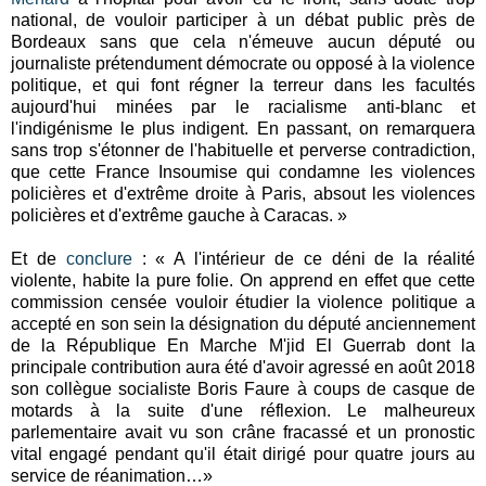
national, de vouloir participer à un débat public près de
Bordeaux sans que cela n'émeuve aucun député ou
journaliste prétendument démocrate ou opposé à la violence
politique, et qui font régner la terreur dans les facultés
aujourd'hui minées par le racialisme anti-blanc et
l'indigénisme le plus indigent. En passant, on remarquera
sans trop s'étonner de l'habituelle et perverse contradiction,
que cette France Insoumise qui condamne les violences
policières et d'extrême droite à Paris, absout les violences
policières et d'extrême gauche à Caracas. »
Et de
conclure
: « A l'intérieur de ce déni de la réalité
violente, habite la pure folie. On apprend en effet que cette
commission censée vouloir étudier la violence politique a
accepté en son sein la désignation du député anciennement
de la République En Marche M'jid El Guerrab dont la
principale contribution aura été d'avoir agressé en août 2018
son collègue socialiste Boris Faure à coups de casque de
motards à la suite d'une réflexion. Le malheureux
parlementaire avait vu son crâne fracassé et un pronostic
vital engagé pendant qu'il était dirigé pour quatre jours au
service de réanimation…»