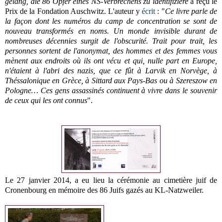
gelang, die 86 Opfer eines NS-Verbrechens zu identifiziere
a reçu le
Prix de la Fondation Auschwitz. L'auteur y
écrit
: "
Ce livre parle de
la façon dont les numéros du camp de concentration se sont de
nouveau transformés en noms. Un monde invisible durant de
nombreuses décennies surgit de l'obscurité. Trait pour trait, les
personnes sortent de l'anonymat, des hommes et des femmes vous
mènent aux endroits où ils ont vécu et qui, nulle part en Europe,
n'étaient à l'abri des nazis, que ce fût à Larvik en Norvège, à
Théssalonique en Grèce, à Sittard aux Pays-Bas ou à Szereszow en
Pologne… Ces gens assassinés continuent à vivre dans le souvenir
de ceux qui les ont connus
".
Le 27 janvier 2014, a eu lieu la cérémonie au cimetière juif de
Cronenbourg en mémoire des 86 Juifs gazés au KL-Natzweiler.