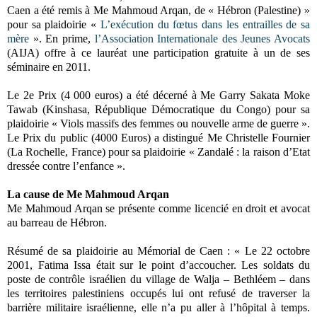
Caen a été remis à Me Mahmoud Arqan, de « Hébron (Palestine) »
pour sa plaidoirie «
L’exécution du fœtus dans les entrailles de sa
mère
». En prime,
l’Association Internationale des Jeunes Avocats
(AIJA) offre à ce lauréat une participation gratuite à un de ses
séminaire en 2011.
Le 2e Prix (4 000 euros) a été décerné à Me Garry Sakata Moke
Tawab (Kinshasa, République Démocratique du Congo) pour sa
plaidoirie « Viols massifs des femmes ou nouvelle arme de guerre ».
Le Prix du public (4000 Euros) a distingué Me Christelle Fournier
(La Rochelle, France) pour sa plaidoirie « Zandalé : la raison d’Etat
dressée contre l’enfance ».
La cause de Me Mahmoud Arqan
Me Mahmoud Arqan se présente comme licencié en droit et avocat
au barreau de Hébron.
Résumé de sa plaidoirie au Mémorial de Caen : « Le 22 octobre
2001, Fatima Issa était sur le point d’accoucher. Les soldats du
poste de contrôle israélien du village de Walja – Bethléem – dans
les territoires palestiniens occupés lui ont refusé de traverser la
barrière militaire israélienne, elle n’a pu aller à l’hôpital à temps.