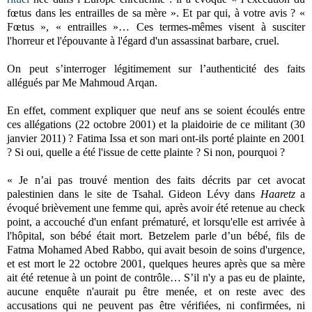
fœtus dans les entrailles de sa mère ». Et par qui, à votre avis ? «
Fœtus », « entrailles »… Ces termes-mêmes visent à susciter
l'horreur et l'épouvante à l'égard d'un assassinat barbare, cruel.
On peut s’interroger légitimement sur l’authenticité des faits
allégués par Me Mahmoud Arqan.
En effet, comment expliquer que neuf ans se soient écoulés entre
ces allégations (22 octobre 2001) et la plaidoirie de ce militant (30
janvier 2011) ? Fatima Issa et son mari ont-ils porté plainte en 2001
? Si oui, quelle a été l'issue de cette plainte ? Si non, pourquoi ?
« Je n’ai pas trouvé mention des faits décrits par cet avocat
palestinien dans le site de Tsahal. Gideon Lévy dans
Haaretz
a
évoqué brièvement une femme qui, après avoir été retenue au check
point, a accouché d'un enfant prématuré, et lorsqu'elle est arrivée à
l'hôpital, son bébé était mort. Betzelem parle d’un bébé, fils de
Fatma Mohamed Abed Rabbo, qui avait besoin de soins d'urgence,
et est mort le 22 octobre 2001, quelques heures après que sa mère
ait été retenue à un point de contrôle… S’il n'y a pas eu de plainte,
aucune enquête n'aurait pu être menée, et on reste avec des
accusations qui ne peuvent pas être vérifiées, ni confirmées, ni