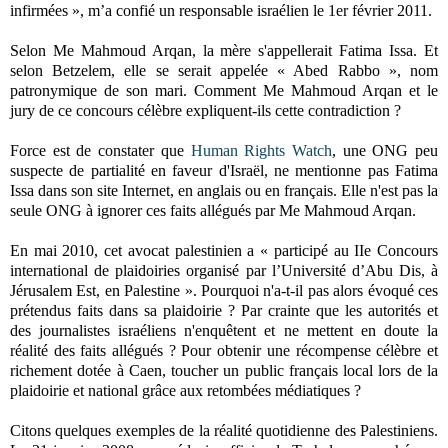
infirmées », m’a confié un responsable israélien le 1er février 2011.
Selon Me Mahmoud Arqan, la mère s'appellerait Fatima Issa. Et
selon Betzelem, elle se serait appelée « Abed Rabbo », nom
patronymique de son mari. Comment Me Mahmoud Arqan et le
jury de ce concours célèbre expliquent-ils cette contradiction ?
Force est de constater que
Human Rights Watch
, une ONG peu
suspecte de partialité en faveur d'Israël, ne mentionne pas Fatima
Issa dans son site Internet, en anglais ou en français. Elle n'est pas la
seule ONG à ignorer ces faits allégués par Me Mahmoud Arqan.
En mai 2010, cet avocat palestinien a « participé au IIe Concours
international de plaidoiries organisé par l’Université d’Abu Dis, à
Jérusalem Est, en Palestine ». Pourquoi n'a-t-il pas alors évoqué ces
prétendus faits dans sa plaidoirie ? Par crainte que les autorités et
des journalistes israéliens n'enquêtent et ne mettent en doute la
réalité des faits allégués ? Pour obtenir une récompense célèbre et
richement dotée à Caen, toucher un public français local lors de la
plaidoirie et national grâce aux retombées médiatiques ?
Citons quelques exemples de la réalité quotidienne des Palestiniens.