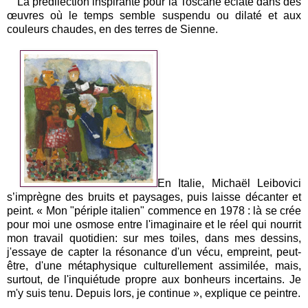
La prédilection inspirante pour la Toscane éclate dans des
œuvres où le temps semble suspendu ou dilaté et aux
couleurs chaudes, en des terres de Sienne.
En Italie, Michaël Leibovici
s’imprègne des bruits et paysages, puis laisse décanter et
peint. « Mon "périple italien" commence en 1978 : là se crée
pour moi une osmose entre l'imaginaire et le réel qui nourrit
mon travail quotidien: sur mes toiles, dans mes dessins,
j'essaye de capter la résonance d'un vécu, empreint, peut-
être, d'une métaphysique culturellement assimilée, mais,
surtout, de l'inquiétude propre aux bonheurs incertains. Je
m'y suis tenu. Depuis lors, je continue », explique ce peintre.