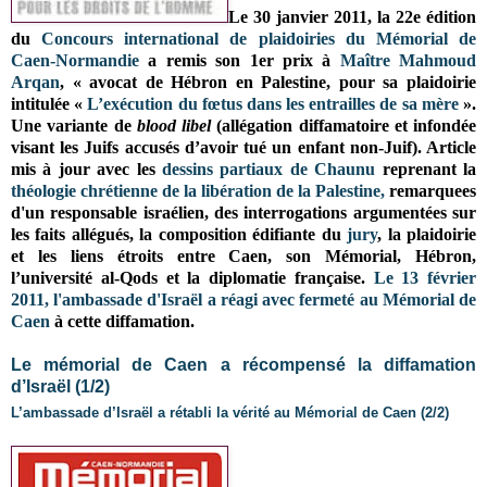
Le 30 janvier 2011, la 22e édition
du
Concours international de plaidoiries du Mémorial de
Caen-Normandie
a remis son 1er prix à
Maître Mahmoud
Arqan
, « avocat de Hébron en Palestine, pour sa plaidoirie
intitulée «
L’exécution du fœtus dans les entrailles de sa mère
».
Une variante de
blood libel
(allégation diffamatoire et infondée
visant les Juifs accusés d’avoir tué un enfant non-Juif).
Article
mis à jour avec les
dessins partiaux de Chaunu
reprenant la
théologie chrétienne de la libération de la Palestine,
remarquees
d'un responsable israélien, des interrogations argumentées sur
les faits allégués, la composition édifiante du
jury
, la plaidoirie
et les liens étroits entre Caen, son Mémorial, Hébron,
l’université al-Qods et la diplomatie française.
Le 13 février
2011, l'ambassade d'Israël a réagi avec fermeté au Mémorial de
Caen
à cette diffamation.
Le mémorial de Caen a récompensé la diffamation
d’Israël (1/2)
L’ambassade d’Israël a rétabli la vérité au Mémorial de Caen (2/2)