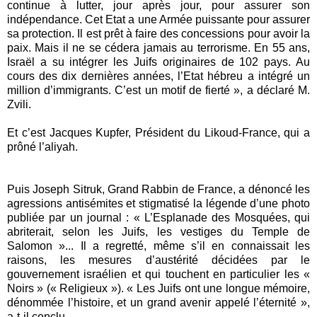
continue à lutter, jour après jour, pour assurer son
indépendance. Cet Etat a une Armée puissante pour assurer
sa protection. Il est prêt à faire des concessions pour avoir la
paix. Mais il ne se cédera jamais au terrorisme. En 55 ans,
Israël a su intégrer les Juifs originaires de 102 pays. Au
cours des dix dernières années, l’Etat hébreu a intégré un
million d’immigrants. C’est un motif de fierté », a déclaré M.
Zvili.
Et c’est Jacques Kupfer, Président du Likoud-France, qui a
prôné l’aliyah.
Puis Joseph Sitruk, Grand Rabbin de France, a dénoncé les
agressions antisémites et stigmatisé la légende d’une photo
publiée par un journal : « L’Esplanade des Mosquées, qui
abriterait, selon les Juifs, les vestiges du Temple de
Salomon »... Il a regretté, même s’il en connaissait les
raisons, les mesures d’austérité décidées par le
gouvernement israélien et qui touchent en particulier les «
Noirs » (« Religieux »). « Les Juifs ont une longue mémoire,
dénommée l’histoire, et un grand avenir appelé l’éternité »,
a-t-il conclu.