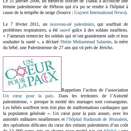
Le 31 janvier 2008, un médecin officier de Tsahal a accouché une
femme palestinienne de Hébron qui n'a pu se rendre à l'hôpital à
cause de la tempête de neige (Source :
Guysen International News
).
Le 7 février 2011, un
nouveau-né palestinien
, qui souffrait de
problèmes respiratoires, a été
sauvé
grâce à des soldats israéliens.
« J’aimerais remercier les soldats qui m’ont grandement aide et leur
souhaiter la santé », a déclaré
Shirin Muhammad Salamin
, la mère
du bébé, une Palestinienne de 27 ans qui vit près de Jéricho.
Rappelons l’action de l’association
Un cœur pour la paix
. Dans les territoires de l’Autorité
palestinienne, « presque la moitié des mariages sont consanguins.
Les bébés souffrent trois fois plus de malformations cardiaques que
la population générale ». Un cœur pour la paix assure, avec les
autorités militaires israéliennes et
l’hôpital Hadassah de Jérusalem
,
des opérations délicates du cœur des enfants palestiniens d’un coût
de 12 000 euros pris en charge pour moitié par cet
hôpital
: une