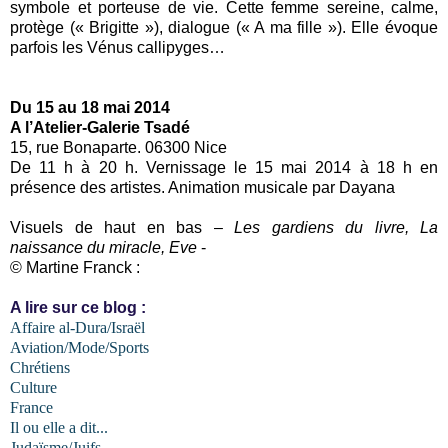
symbole et porteuse de vie. Cette femme sereine, calme,
protège (« Brigitte »), dialogue (« A ma fille »). Elle évoque
parfois les Vénus callipyges…
Du 15 au 18 mai 2014
A l’Atelier-Galerie Tsadé
15, rue Bonaparte. 06300 Nice
De 11 h à 20 h. Vernissage le 15 mai 2014 à 18 h en
présence des artistes. Animation musicale par Dayana
Visuels de haut en bas –
Les gardiens du livre, La
naissance du miracle, Eve
-
© Martine Franck :
A lire sur ce blog :
Affaire al-Dura/Israël
Aviation/Mode/Sports
Chrétiens
Culture
France
Il ou elle a dit...
Judaïsme/Juifs