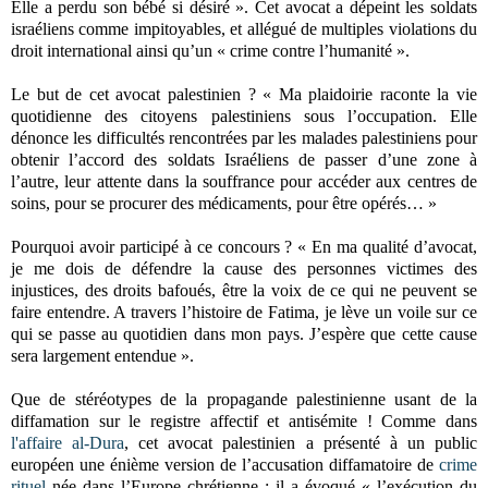
Elle a perdu son bébé si désiré ». Cet avocat a dépeint les soldats
israéliens comme impitoyables, et allégué de multiples violations du
droit international ainsi qu’un « crime contre l’humanité ».
Le but de cet avocat palestinien ? « Ma plaidoirie raconte la vie
quotidienne des citoyens palestiniens sous l’occupation. Elle
dénonce les difficultés rencontrées par les malades palestiniens pour
obtenir l’accord des soldats Israéliens de passer d’une zone à
l’autre, leur attente dans la souffrance pour accéder aux centres de
soins, pour se procurer des médicaments, pour être opérés… »
Pourquoi avoir participé à ce concours ? « En ma qualité d’avocat,
je me dois de défendre la cause des personnes victimes des
injustices, des droits bafoués, être la voix de ce qui ne peuvent se
faire entendre. A travers l’histoire de Fatima, je lève un voile sur ce
qui se passe au quotidien dans mon pays. J’espère que cette cause
sera largement entendue ».
Que de stéréotypes de la propagande palestinienne usant de la
diffamation sur le registre affectif et antisémite ! Comme dans
l'affaire al-Dura
, cet avocat palestinien a présenté à un public
européen une énième version de l’accusation diffamatoire de
crime
rituel
née dans l’Europe chrétienne : il a évoqué « l’exécution du