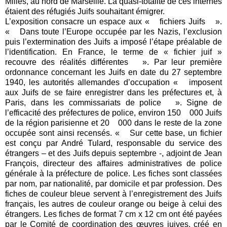
Milles, au nord de Marseille. La quasi-totalité de ces internés
étaient des réfugiés Juifs souhaitant émigrer.
L’exposition consacre un espace aux « fichiers Juifs ».
« Dans toute l’Europe occupée par les Nazis, l’exclusion
puis l’extermination des Juifs a imposé l’étape préalable de
l’identification. En France, le terme de « fichier juif »
recouvre des réalités différentes ». Par leur première
ordonnance concernant les Juifs en date du 27 septembre
1940, les autorités allemandes d’occupation « imposent
aux Juifs de se faire enregistrer dans les préfectures et, à
Paris, dans les commissariats de police ». Signe de
l’efficacité des préfectures de police, environ 150 000 Juifs
de la région parisienne et 20 000 dans le reste de la zone
occupée sont ainsi recensés. « Sur cette base, un fichier
est conçu par André Tulard, responsable du service des
étrangers – et des Juifs depuis septembre -, adjoint de Jean
François, directeur des affaires administratives de police
générale à la préfecture de police. Les fiches sont classées
par nom, par nationalité, par domicile et par profession. Des
fiches de couleur bleue servent à l’enregistrement des Juifs
français, les autres de couleur orange ou beige à celui des
étrangers. Les fiches de format 7 cm x 12 cm ont été payées
par le Comité de coordination des œuvres juives, créé en