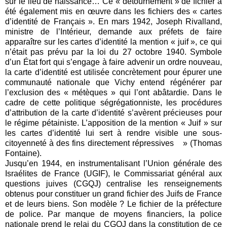
sur le lieu de naissance… Ce « détournement » de fichier a
été également mis en œuvre dans les fichiers des « cartes
d’identité de Français ». En mars 1942, Joseph Rivalland,
ministre de l’Intérieur, demande aux préfets de faire
apparaître sur les cartes d’identité la mention « juif », ce qui
n’était pas prévu par la loi du 27 octobre 1940. Symbole
d’un État fort qui s’engage à faire advenir un ordre nouveau,
la carte d’identité est utilisée concrètement pour épurer une
communauté nationale que Vichy entend régénérer par
l’exclusion des « métèques » qui l’ont abâtardie. Dans le
cadre de cette politique ségrégationniste, les procédures
d’attribution de la carte d’identité s’avèrent précieuses pour
le régime pétainiste. L’apposition de la mention « Juif » sur
les cartes d’identité lui sert à rendre visible une sous-
citoyenneté à des fins directement répressives » (Thomas
Fontaine).
Jusqu’en 1944, en instrumentalisant l’Union générale des
Israélites de France (UGIF), le Commissariat général aux
questions juives (CGQJ) centralise les renseignements
obtenus pour constituer un grand fichier des Juifs de France
et de leurs biens. Son modèle ? Le fichier de la préfecture
de police. Par manque de moyens financiers, la police
nationale prend le relai du CGQJ dans la constitution de ce