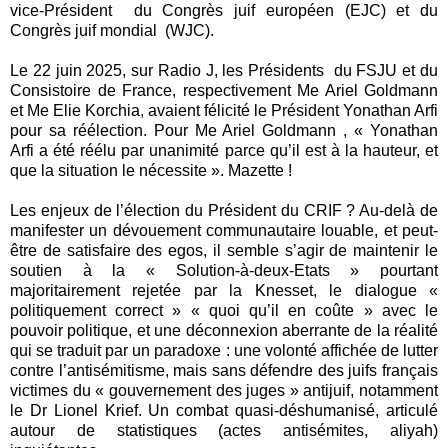
vice-Président du Congrès juif européen (EJC) et du
Congrès juif mondial (WJC).
Le 22 juin 2025, sur Radio J, les Présidents du FSJU et du
Consistoire de France, respectivement Me Ariel Goldmann
et Me Elie Korchia, avaient félicité le Président Yonathan Arfi
pour sa réélection. Pour Me Ariel Goldmann , « Yonathan
Arfi a été réélu par unanimité parce qu’il est à la hauteur, et
que la situation le nécessite ». Mazette !
Les enjeux de l’élection du Président du CRIF ? Au-delà de
manifester un dévouement communautaire louable, et peut-
être de satisfaire des egos, il semble s’agir de maintenir le
soutien à la « Solution-à-deux-Etats » pourtant
majoritairement rejetée par la Knesset, le dialogue «
politiquement correct » « quoi qu’il en coûte » avec le
pouvoir politique, et une déconnexion aberrante de la réalité
qui se traduit par un paradoxe : une volonté affichée de lutter
contre l’antisémitisme, mais sans défendre des juifs français
victimes du « gouvernement des juges » antijuif, notamment
le Dr Lionel Krief. Un combat quasi-déshumanisé, articulé
autour de statistiques (actes antisémites, aliyah)