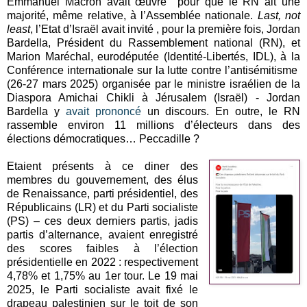
Emmanuel Macron avait œuvré pour que le RN ait une
majorité, même relative, à l’Assemblée nationale.
Last, not
least
, l’Etat d’Israël avait invité , pour la première fois, Jordan
Bardella, Président du Rassemblement national (RN), et
Marion Maréchal, eurodéputée (Identité-Libertés, IDL), à la
Conférence internationale sur la lutte contre l’antisémitisme
(26-27 mars 2025) organisée par le ministre israélien de la
Diaspora Amichai Chikli à Jérusalem (Israël) - Jordan
Bardella y
avait prononcé
un discours. En outre, le RN
rassemble environ 11 millions d’électeurs dans des
élections démocratiques… Peccadille ?
Etaient présents à ce diner des
membres du gouvernement, des élus
de Renaissance, parti présidentiel, des
Républicains (LR) et du Parti socialiste
(PS) – ces deux derniers partis, jadis
partis d’alternance, avaient enregistré
des scores faibles à l’élection
présidentielle en 2022 : respectivement
4,78% et 1,75% au 1er tour. Le 19 mai
2025, le Parti socialiste avait fixé le
drapeau palestinien sur le toit de son