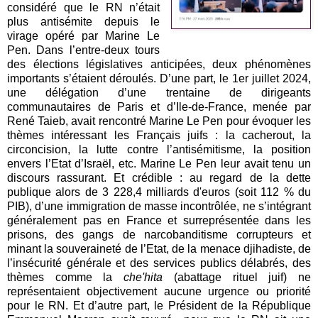
considéré que le RN n’était
plus antisémite depuis le
virage opéré par Marine Le
Pen. Dans l’entre-deux tours
des élections législatives anticipées, deux phénomènes
importants s’étaient déroulés. D’une part, le 1er juillet 2024,
une délégation d’une trentaine de dirigeants
communautaires de Paris et d’Ile-de-France, menée par
René Taieb, avait rencontré Marine Le Pen pour évoquer les
thèmes intéressant les Français juifs : la cacherout, la
circoncision, la lutte contre l’antisémitisme, la position
envers l’Etat d’Israël, etc. Marine Le Pen leur avait tenu un
discours rassurant. Et crédible : au regard de la dette
publique alors de 3 228,4 milliards d'euros (soit 112 % du
PIB), d’une immigration de masse incontrôlée, ne s’intégrant
généralement pas en France et surreprésentée dans les
prisons, des gangs de narcobanditisme corrupteurs et
minant la souveraineté de l’Etat, de la menace djihadiste, de
l’insécurité générale et des services publics délabrés, des
thèmes comme la
che'hita
(abattage rituel juif) ne
représentaient objectivement aucune urgence ou priorité
pour le RN. Et d’autre part, le Président de la République