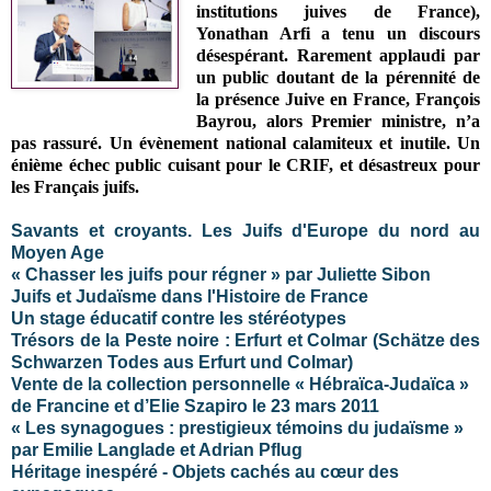
institutions juives de France),
Yonathan Arfi a tenu un discours
désespérant. Rarement applaudi par
un public doutant de la pérennité de
la présence Juive en France, François
Bayrou, alors Premier ministre, n’a
pas rassuré. Un évènement national calamiteux et inutile. Un
énième échec public cuisant pour le CRIF, et désastreux pour
les Français juifs.
Savants et croyants. Les Juifs d'Europe du nord au
Moyen Age
« Chasser les juifs pour régner » par Juliette Sibon
Juifs et Judaïsme dans l'Histoire de France
Un stage éducatif contre les stéréotypes
Trésors de la Peste noire : Erfurt et Colmar (Schätze des
Schwarzen Todes aus Erfurt und Colmar)
Vente de la collection personnelle « Hébraïca-Judaïca »
de Francine et d’Elie Szapiro le 23 mars 2011
« Les synagogues : prestigieux témoins du judaïsme »
par Emilie Langlade et Adrian Pflug
Héritage inespéré - Objets cachés au cœur des