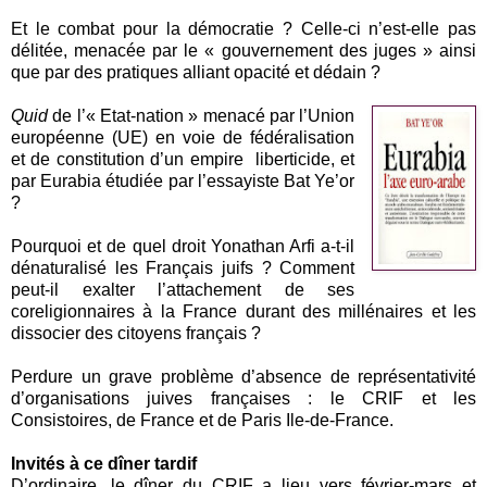
Et le combat pour la démocratie ? Celle-ci n’est-elle pas
délitée, menacée par le « gouvernement des juges » ainsi
que par des pratiques alliant opacité et dédain ?
Quid
de l’« Etat-nation » menacé par l’Union
européenne (UE) en voie de fédéralisation
et de constitution d’un empire liberticide, et
par Eurabia étudiée par l’essayiste Bat Ye’or
?
Pourquoi et de quel droit Yonathan Arfi a-t-il
dénaturalisé les Français juifs ? Comment
peut-il exalter l’attachement de ses
coreligionnaires à la France durant des millénaires et les
dissocier des citoyens français ?
Perdure un grave problème d’absence de représentativité
d’organisations juives françaises : le CRIF et les
Consistoires, de France et de Paris Ile-de-France.
Invités à ce dîner tardif
D’ordinaire, le dîner du CRIF a lieu vers février-mars et