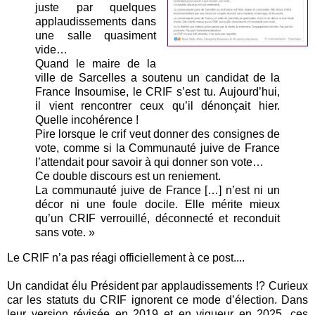
juste par quelques
applaudissements dans
une salle quasiment
vide…
Quand le maire de la
ville de Sarcelles a soutenu un candidat de la
France Insoumise, le CRIF s’est tu. Aujourd’hui,
il vient rencontrer ceux qu’il dénonçait hier.
Quelle incohérence !
Pire lorsque le crif veut donner des consignes de
vote, comme si la Communauté juive de France
l’attendait pour savoir à qui donner son vote…
Ce double discours est un reniement.
La communauté juive de France […] n’est ni un
décor ni une foule docile. Elle mérite mieux
qu’un CRIF verrouillé, déconnecté et reconduit
sans vote. »
Le CRIF n’a pas réagi officiellement à ce post....
Un candidat élu Président par applaudissements !? Curieux
car les statuts du CRIF ignorent ce mode d’élection. Dans
leur version révisée en 2019 et en vigueur en 2025, ces