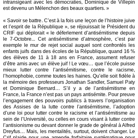
intransigeant avec les démocraties, Dominique de Villepin
est devenu un Mélenchon des beaux quartiers. »
« Savoir se battre. C’est à la fois une leçon de l’histoire juive
et l’esprit de la République », se réjouissait le Président du
CRIF qui déplorait « le déferlement d’antisémitisme depuis
le 7-Octobre... Cet antisémitisme d’atmosphère, c’est par
exemple le mur de rejet social auquel sont confrontés les
enfants juifs dans des écoles de la République, quand 16 %
des élèves de 11 à 18 ans en France, assument refuser
d’être amis avec un élève juif ! Le vœu… que l’école puisse
mieux lutter contre l’antisémitisme, contre le racisme,
l’homophobie, comme toutes les haines. Qu’elle soit fidèle à
la mémoire des professeurs Jonathan Sandler, Samuel Paty
et Dominique Bernard… S’il y a de l’antisémitisme en
France, la France n’est pas un pays antisémite. Pour preuve
l’engagement des pouvoirs publics à travers l’organisation
des Assises de la lutte contre l'antisémitisme, l’adoption
d’une loi pour lutter contre le racisme et l’antisémitisme au
sein de l’Université, ou celles en cours visant à lutter contre
l’antisionisme ou devant donner le grade de général à Alfred
Dreyfus… Mais, les mentalités, surtout, doivent changer. Le
Crif plaide pour une amende forfaitaire systématique pour