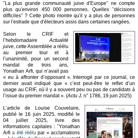
"La plus grande communauté juive d'Europe" ne compte
plus qu'environ 450 000 personnes. Quelles "décisions
difficiles" ? Cette photo montre qu'il y a plus de personnes
sur l'estrade que d'électeurs assis dans certaines rangées.
Selon le CRIF et
l’hebdomadaire
Actualité
juive
, cette Assemblée a réélu
au premier tour et à
l’unanimité, pour un second
mandat de trois ans,
Yonathan Arfi, qui n’avait pas
« eu à affronter d’opposant ». Interrogé par ce journal, ce
dernier avait indiqué que « c’est peut-être le reflet d’un
usage au CRIF, où il y a souvent peu ou pas de candidats à
l’issue du premier mandat ». (
Actu J,
n° 1786, 19 juin 2025)
L'article de Louise Couvelaire,
publié le 16 juin 2025, modifié le
04 juillet 2025, livre des
informations capitales : "Yonathan
Arfi
a été réélu
par « acclamations