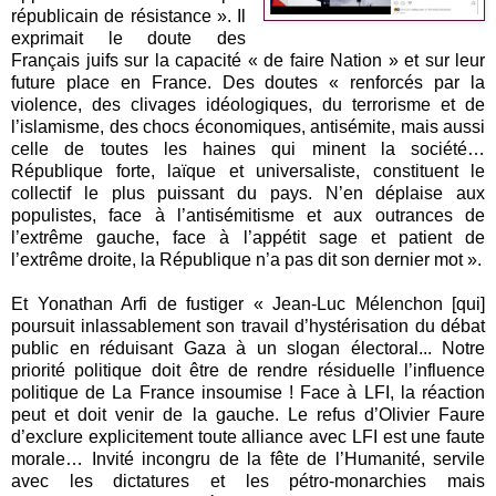
républicain de résistance ». Il
exprimait le doute des
Français juifs sur la capacité « de faire Nation » et sur leur
future place en France. Des doutes « renforcés par la
violence, des clivages idéologiques, du terrorisme et de
l’islamisme, des chocs économiques, antisémite, mais aussi
celle de toutes les haines qui minent la société…
République forte, laïque et universaliste, constituent le
collectif le plus puissant du pays. N’en déplaise aux
populistes, face à l’antisémitisme et aux outrances de
l’extrême gauche, face à l’appétit sage et patient de
l’extrême droite, la République n’a pas dit son dernier mot ».
Et Yonathan Arfi de fustiger « Jean-Luc Mélenchon [qui]
poursuit inlassablement son travail d’hystérisation du débat
public en réduisant Gaza à un slogan électoral... Notre
priorité politique doit être de rendre résiduelle l’influence
politique de La France insoumise ! Face à LFI, la réaction
peut et doit venir de la gauche. Le refus d’Olivier Faure
d’exclure explicitement toute alliance avec LFI est une faute
morale… Invité incongru de la fête de l’Humanité, servile
avec les dictatures et les pétro-monarchies mais