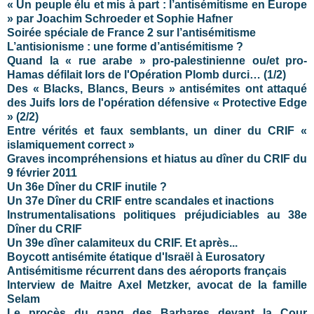
« Un peuple élu et mis à part : l’antisémitisme en Europe
» par Joachim Schroeder et Sophie Hafner
Soirée spéciale de France 2 sur l’antisémitisme
L’antisionisme : une forme d’antisémitisme ?
Quand la « rue arabe » pro-palestinienne ou/et pro-
Hamas défilait lors de l'Opération Plomb durci… (1/2)
Des « Blacks, Blancs, Beurs » antisémites ont attaqué
des Juifs lors de l'opération défensive « Protective Edge
» (2/2)
Entre vérités et faux semblants, un diner du CRIF «
islamiquement correct »
Graves incompréhensions et hiatus au dîner du CRIF du
9 février 2011
Un 36e Dîner du CRIF inutile ?
Un 37e Dîner du CRIF entre scandales et inactions
Instrumentalisations politiques préjudiciables au 38e
Dîner du CRIF
Un 39e dîner calamiteux du CRIF. Et après...
Boycott antisémite étatique d'Israël à Eurosatory
Antisémitisme récurrent dans des aéroports français
Interview de Maitre Axel Metzker, avocat de la famille
Selam
Le procès du gang des Barbares devant la Cour