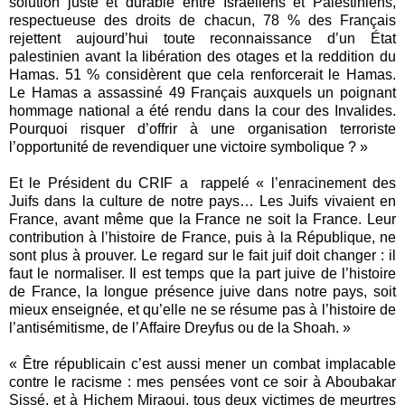
solution juste et durable entre Israéliens et Palestiniens,
respectueuse des droits de chacun, 78 % des Français
rejettent aujourd’hui toute reconnaissance d’un État
palestinien avant la libération des otages et la reddition du
Hamas. 51 % considèrent que cela renforcerait le Hamas.
Le Hamas a assassiné 49 Français auxquels un poignant
hommage national a été rendu dans la cour des Invalides.
Pourquoi risquer d’offrir à une organisation terroriste
l’opportunité de revendiquer une victoire symbolique ? »
Et le Président du CRIF a rappelé « l’enracinement des
Juifs dans la culture de notre pays… Les Juifs vivaient en
France, avant même que la France ne soit la France. Leur
contribution à l’histoire de France, puis à la République, ne
sont plus à prouver. Le regard sur le fait juif doit changer : il
faut le normaliser. Il est temps que la part juive de l’histoire
de France, la longue présence juive dans notre pays, soit
mieux enseignée, et qu’elle ne se résume pas à l’histoire de
l’antisémitisme, de l’Affaire Dreyfus ou de la Shoah. »
« Être républicain c’est aussi mener un combat implacable
contre le racisme : mes pensées vont ce soir à Aboubakar
Sissé, et à Hichem Miraoui, tous deux victimes de meurtres