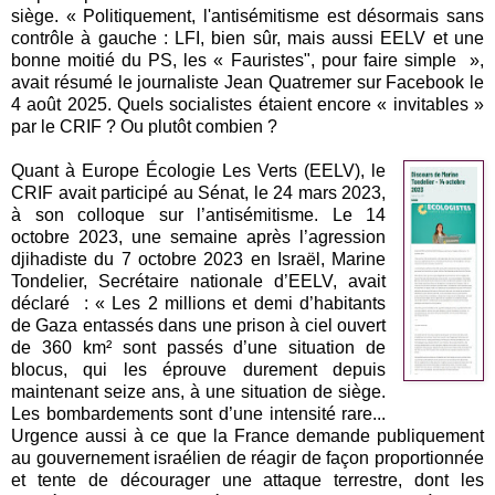
siège. « Politiquement, l'antisémitisme est désormais sans
contrôle à gauche : LFI, bien sûr, mais aussi EELV et une
bonne moitié du PS, les « Fauristes", pour faire simple »,
avait résumé le journaliste Jean Quatremer sur Facebook le
4 août 2025. Quels socialistes étaient encore « invitables »
par le CRIF ? Ou plutôt combien ?
Quant à Europe Écologie Les Verts (EELV), le
CRIF avait participé au Sénat, le 24 mars 2023,
à son colloque sur l’antisémitisme. Le 14
octobre 2023, une semaine après l’agression
djihadiste du 7 octobre 2023 en Israël, Marine
Tondelier, Secrétaire nationale d’EELV, avait
déclaré : « Les 2 millions et demi d’habitants
de Gaza entassés dans une prison à ciel ouvert
de 360 km² sont passés d’une situation de
blocus, qui les éprouve durement depuis
maintenant seize ans, à une situation de siège.
Les bombardements sont d’une intensité rare...
Urgence aussi à ce que la France demande publiquement
au gouvernement israélien de réagir de façon proportionnée
et tente de décourager une attaque terrestre, dont les