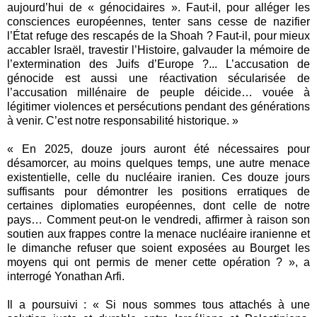
aujourd’hui de « génocidaires ». Faut-il, pour alléger les
consciences européennes, tenter sans cesse de nazifier
l’État refuge des rescapés de la Shoah ? Faut-il, pour mieux
accabler Israël, travestir l’Histoire, galvauder la mémoire de
l’extermination des Juifs d’Europe ?... L’accusation de
génocide est aussi une réactivation sécularisée de
l’accusation millénaire de peuple déicide… vouée à
légitimer violences et persécutions pendant des générations
à venir. C’est notre responsabilité historique. »
« En 2025, douze jours auront été nécessaires pour
désamorcer, au moins quelques temps, une autre menace
existentielle, celle du nucléaire iranien. Ces douze jours
suffisants pour démontrer les positions erratiques de
certaines diplomaties européennes, dont celle de notre
pays… Comment peut-on le vendredi, affirmer à raison son
soutien aux frappes contre la menace nucléaire iranienne et
le dimanche refuser que soient exposées au Bourget les
moyens qui ont permis de mener cette opération ? », a
interrogé Yonathan Arfi.
Il a poursuivi : « Si nous sommes tous attachés à une