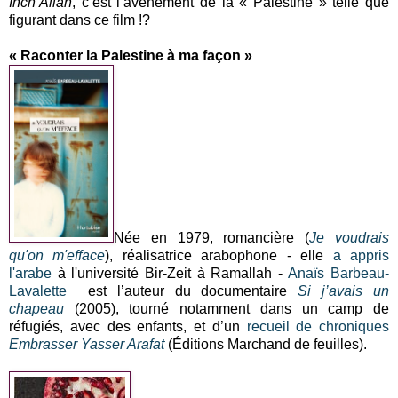
Inch’Allah
, c’est l’avènement de la « Palestine » telle que
figurant dans ce film !?
« Raconter la Palestine à ma façon »
Née en 1979, romancière (
Je voudrais
qu'on m'efface
), réalisatrice arabophone - elle
a appris
l'arabe
à l'université Bir-Zeit à Ramallah -
Anaïs Barbeau-
Lavalette
est l’auteur du documentaire
Si j’avais un
chapeau
(2005), tourné notamment dans un camp de
réfugiés, avec des enfants, et d’un
recueil de chroniques
Embrasser Yasser Arafat
(Éditions Marchand de feuilles).