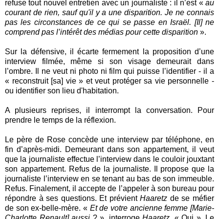
refuse tout nouvel entretien avec un journaliste : il n’est «
au
courant de rien, sauf qu'il y a une disparition. Je ne connais
pas les circonstances de ce qui se passe en Israël. [Il] ne
comprend pas l’intérêt des médias pour cette disparition
».
Sur la défensive, il écarte fermement la proposition d’une
interview filmée, même si son visage demeurait dans
l’ombre. Il ne veut ni photo ni film qui puisse l’identifier - il a
« reconstruit [sa] vie » et veut protéger sa vie personnelle -
ou identifier son lieu d'habitation.
A plusieurs reprises, il interrompt la conversation. Pour
prendre le temps de la réflexion.
Le père de Rose concède une interview par téléphone, en
fin d’après-midi. Demeurant dans son appartement, il veut
que la journaliste effectue l’interview dans le couloir jouxtant
son appartement. Refus de la journaliste. Il propose que la
journaliste l’interview en se tenant au bas de son immeuble.
Refus. Finalement, il accepte de l’appeler à son bureau pour
répondre à ses questions. Et prévient
Haaretz
de se méfier
de son ex-belle-mère. «
Et de votre ancienne femme [Marie-
Charlotte Renault] aussi
? », interroge
Haaretz
. « Oui ». Le