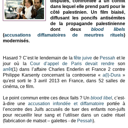
disputés, confrontée à un conflit
dans lequel elle prend parti pour le
côté palestinien. Un film biaisé,
diffusant les poncifs antisémites
de la propagande palestinienne
dont deux
blood libels
(
accusations diffamatoires de meurtres rituels
)
modernisés.
Hasard ? C’est le lendemain de la
fête
juive
de
Pessah
et le
jour où la
Cour d’appel de Paris
devait rendre
son
arrêt
(1) dans l’affaire Charles Enderlin et France 2 contre
Philippe Karsenty concernant la controverse «
a(l)-Dura
»
qu'est sorti le 3 avril 2013 en France, dans 52 salles de
cinéma, ce film.
Le point commun entre ces deux faits ? Un
blood libel
, c’est-
à-dire une
accusation infondée et diffamatoire
portée à
l’encontre des Juifs accusés de tuer des enfants non-juifs
pour recueillir leur sang et l’utiliser dans un cadre rituel
(fabrication de matsot – galettes - de
Pessah
).