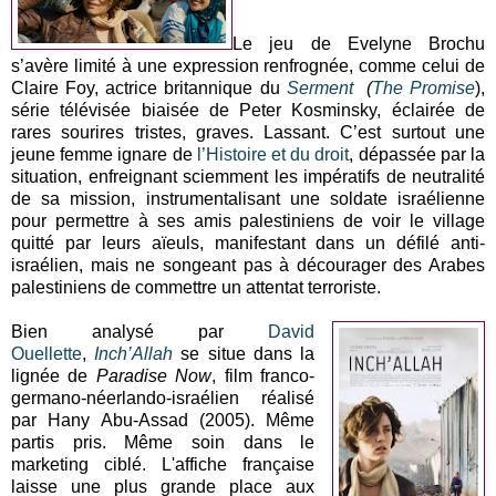
Le jeu de Evelyne Brochu
s’avère limité à une expression renfrognée, comme celui de
Claire Foy, actrice britannique du
Serment
(
The Promise
),
série télévisée biaisée de Peter Kosminsky, éclairée de
rares sourires tristes, graves. Lassant. C’est surtout une
jeune femme ignare de
l’Histoire et du droit
, dépassée par la
situation, enfreignant sciemment les impératifs de neutralité
de sa mission, instrumentalisant une soldate israélienne
pour permettre à ses amis palestiniens de voir le village
quitté par leurs aïeuls, manifestant dans un défilé anti-
israélien, mais ne songeant pas à décourager des Arabes
palestiniens de commettre un attentat terroriste.
Bien analysé par
David
Ouellette
,
Inch’Allah
se situe dans la
lignée de
Paradise Now
, film franco-
germano-néerlando-israélien réalisé
par Hany Abu-Assad (2005). Même
partis pris. Même soin dans le
marketing ciblé. L'affiche française
laisse une plus grande place aux