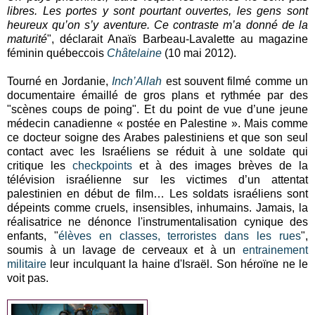
libres. Les portes y sont pourtant ouvertes, les gens sont
heureux qu’on s’y aventure. Ce con­traste m’a donné de la
maturité
", déclarait Anaïs Barbeau-Lavalette au magazine
féminin québeccois
Châtelaine
(10 mai 2012).
Tourné en Jordanie,
Inch’Allah
est souvent filmé comme un
documentaire émaillé de gros plans et rythmée par des
"scènes coups de poing". Et du point de vue d’une jeune
médecin canadienne « postée en Palestine ». Mais comme
ce docteur soigne des Arabes palestiniens et que son seul
contact avec les Israéliens se réduit à une soldate qui
critique les
checkpoints
et à des images brèves de la
télévision israélienne sur les victimes d’un attentat
palestinien en début de film… Les soldats israéliens sont
dépeints comme cruels, insensibles, inhumains. Jamais, la
réalisatrice ne dénonce l'instrumentalisation cynique des
enfants, "
élèves en classes, terroristes dans les rues
",
soumis à un lavage de cerveaux et à un
entrainement
militaire
leur inculquant la haine d'Israël. Son héroïne ne le
voit pas.