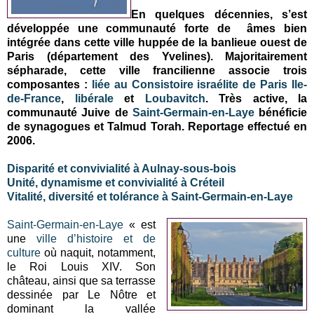
En quelques décennies, s’est
développée une communauté forte de âmes bien
intégrée dans cette ville huppée de la banlieue ouest de
Paris (département des Yvelines). Majoritairement
sépharade, cette ville francilienne associe trois
composantes :
liée au Consistoire israélite de Paris Ile-
de-France
,
libérale
et
Loubavitch
. Très active, la
communauté Juive de
Saint-Germain-en-Laye
bénéficie
de synagogues et Talmud Torah. Reportage effectué en
2006.
Disparité et convivialité à Aulnay-sous-bois
Unité, dynamisme et convivialité à Créteil
Vitalité, diversité et tolérance à Saint-Germain-en-Laye
Saint-Germain-en-Laye
« est
une
ville d’histoire et de
culture
où naquit, notamment,
le Roi Louis XIV. Son
château, ainsi que sa terrasse
dessinée par Le Nôtre et
dominant la vallée