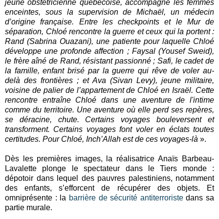
jeune obstétricienne québécoise, accompagne les femmes
enceintes, sous la supervision de Michaël, un médecin
d’origine française. Entre les checkpoints et le Mur de
séparation, Chloé rencontre la guerre et ceux qui la portent :
Rand (Sabrina Ouazani), une patiente pour laquelle Chloé
développe une profonde affection ; Faysal (Yousef Sweid),
le frère aîné de Rand, résistant passionné ; Safi, le cadet de
la famille, enfant brisé par la guerre qui rêve de voler au-
delà des frontières ; et Ava (Sivan Levy), jeune militaire,
voisine de palier de l’appartement de Chloé en Israël. Cette
rencontre entraîne Chloé dans une aventure de l'intime
comme du territoire. Une aventure où elle perd ses repères,
se déracine, chute. Certains voyages bouleversent et
transforment. Certains voyages font voler en éclats toutes
certitudes. Pour Chloé, Inch’Allah est de ces voyages-là
».
Dès les premières images, la réalisatrice Anaïs Barbeau-
Lavalette plonge le spectateur dans le Tiers monde :
dépotoir dans lequel des pauvres palestiniens, notamment
des enfants, s’efforcent de récupérer des objets. Et
omniprésente : la
barrière de sécurité antiterroriste
dans sa
partie murale.