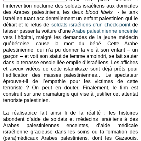
l’intervention nocturne des soldats israéliens aux domiciles
des Arabes palestiniens, les deux
blood libels
- le tank
israélien tuant accidentellement un enfant palestinien qui le
défiait et le refus de
soldats israéliens d’un check-point
de
laisser passer la voiture d’une
Arabe palestinienne enceinte
vers l’hôpital, malgré les demandes de la jeune médecin
québécoise, cause la mort du bébé. Cette Arabe
palestinienne, qui n’a pu donner la vie à son enfant – un
garçon – et voit son statut de femme amoindri, se fait sauter
dans la terrasse ensoleillée emplie d’Israéliens. Les affiches
et aveux vidéos de cette islamikaze sont déjà prêts pour
l’édification des masses palestiniennes… Le spectateur
éprouve-t-il de l’empathie pour les victimes de cette
terroriste ? On peut en douter. Finalement, le film est
construit sur une dramaturgie qui vise à justifier cet attentat
terroriste palestinien.
La réalisatrice fait ainsi fi de la réalité : les histoires
abondent d’aide de soldats et médecins israéliens à des
Arabes palestiniennes enceintes, d’aide médicale
israélienne gracieuse dans les soins ou la formation des
(para)médicaux Arabes palestiniens, dont les Gazaouis.