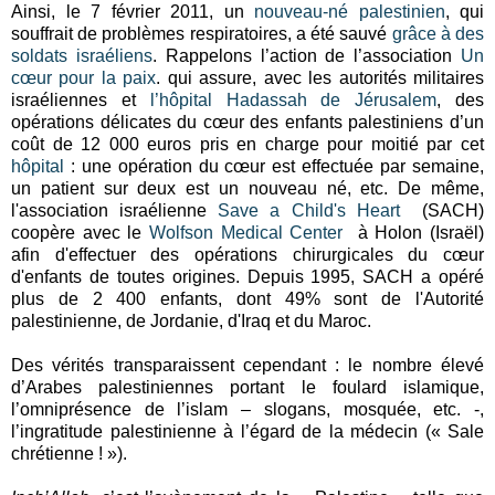
Ainsi, le 7 février 2011, un
nouveau-né palestinien
, qui
souffrait de problèmes respiratoires, a été sauvé
grâce à des
soldats israéliens
. Rappelons l’action de l’association
Un
cœur pour la paix
. qui assure, avec les autorités militaires
israéliennes et
l’hôpital Hadassah de Jérusalem
, des
opérations délicates du cœur des enfants palestiniens d’un
coût de 12 000 euros pris en charge pour moitié par cet
hôpital
: une opération du cœur est effectuée par semaine,
un patient sur deux est un nouveau né, etc. De même,
l'association israélienne
Save a Child's Heart
(SACH)
coopère avec le
Wolfson Medical Center
à Holon (Israël)
afin d'effectuer des opérations chirurgicales du cœur
d'enfants de toutes origines. Depuis 1995, SACH a opéré
plus de 2 400 enfants, dont 49% sont de l'Autorité
palestinienne, de Jordanie, d'Iraq et du Maroc.
Des vérités transparaissent cependant : le nombre élevé
d’Arabes palestiniennes portant le foulard islamique,
l’omniprésence de l’islam – slogans, mosquée, etc. -,
l’ingratitude palestinienne à l’égard de la médecin (« Sale
chrétienne ! »).