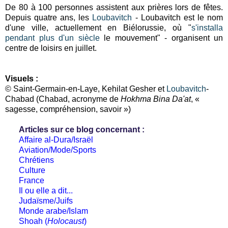
De 80 à 100 personnes assistent aux prières lors de fêtes.
Depuis quatre ans, les
Loubavitch
- Loubavitch est le nom
d'une ville, actuellement en Biélorussie, où "
s'installa
pendant plus d'un siècle
le mouvement" - organisent un
centre de loisirs en juillet.
Visuels :
© Saint-Germain-en-Laye, Kehilat Gesher et
Loubavitch
-
Chabad (
Chabad, acronyme de
Hokhma Bina Da'at
, «
sagesse, compréhension, savoir »)
Articles sur ce blog concernant :
Affaire al-Dura/Israël
Aviation/Mode/Sports
Chrétiens
Culture
France
Il ou elle a dit...
Judaïsme/Juifs
Monde arabe/Islam
Shoah (
Holocaust
)