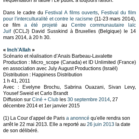
fréquentation si faible ! Le public a toujours raison.
Dans le cadre du
Festival A films ouverts
,
Festival du film
pour l'interculturalité et contre le racisme
(11-23 mars 2014),
ce film
a été projeté
au
Centre communautaire laïc
Juif
(CCLJ) David Susskind à Bruxelles (Belgique) le 14
mars 2014, à 20 h 30.
«
Inch’Allah
»
Scénario et réalisation d’Anaïs Barbeau-Lavalette
Production : Micro_scope (Canada) et ID Unlimited (France)
en association avec July August Productions (Israël)
Distribution : Happiness Distribution
1 h 41, 2011
Avec : Evelyne Brochu, Sabrina Ouazani, Sivan Levy,
Yousef Sweid et Carlo Brandt
Diffusion sur
Ciné + Club
les
30 septembre 2014
, 27
décembre 2014 et 1er janvier 2015
(1) La Cour d'appel de Paris
a anonncé
qu'elle rendra son
arrêt le 22 mai 2013. Elle a reporté au
26 juin 2013
la date
de son délibéré.