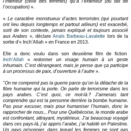
l’intérieur (celle des femmes) qu’à l’extérieur (du fait de
l’occupation)
».
«
Le caractère monstrueux d’actes terroristes (qui pourtant
ont lieu depuis longtemps et partout ailleurs) est exacerbé,
sorti de son contexte, jamais expliqué et toujours associé
aux Arabes
», déclare
Anaïs Barbeau-Lavalette
lors de la
sortie d'« Inch’Allah » en France en 2013.
Elle a donc voulu dans son deuxième film de fiction
Inch’Allah
«
redonner un visage humain à un geste
inhumain. C’est dérangeant, mais je pense que ça participe
à un processus de paix, d’ouverture à l’autre
».
"
On ne comprend pas la guerre parce qu’on la détache de la
fibre humaine qui la porte. On parle de terrorisme dans les
pays arabes. C’est quoi, ce mot-là ? J’aimerais tant
comprendre qui est la personne derrière la bombe humaine.
Pas pour excuser, mais pour humaniser l’humain, donc le
rapprocher de nous... Pour une Québécoise, le monde arabe
est confrontant, attrayant, mystérieux. J’ai beaucoup voyagé
dans ces pays-là, j’ai appris l’arabe, j’ai habité en Palestine.
Un pays prisonnier, dans lequel les femmes ne sont pas