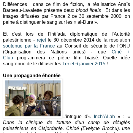
Différences : dans ce film de fiction, la réalisatrice Anaïs
Barbeau-Lavalette présente deux
blood libels
! Et dans les
images diffusées par France 2 ce 30 septembre 2000, on
peine à distinguer le sang sur les « al-Dura ».
Et c'est lors de l'Intifada diplomatique de l'Autorité
palestinienne -
rejet
le 30 décembre 2014 de la résolution
soutenue par la France
au Conseil de sécurité de l'ONU
(Organisation des Nations unies) - que
Ciné +
Club
programmera ce piètre film biaisé. Quelle idée
saugrenue de le diffuser les
1er et 6 janvier 2015
!
Une propagande éhontée
L’intrigue d'«
Inch’Allah
»
: «
Dans la clinique de fortune d’un camp de réfugiés
palestiniens en Cisjordanie, Chloé (Evelyne Brochu), une