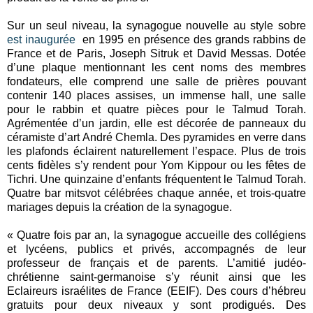
Sur un seul niveau, la synagogue nouvelle au style sobre
est inaugurée
en 1995 en présence des grands rabbins de
France et de Paris, Joseph Sitruk et David Messas. Dotée
d’une plaque mentionnant les cent noms des membres
fondateurs, elle comprend une salle de prières pouvant
contenir 140 places assises, un immense hall, une salle
pour le rabbin et quatre pièces pour le Talmud Torah.
Agrémentée d’un jardin, elle est décorée de panneaux du
céramiste d’art André Chemla. Des pyramides en verre dans
les plafonds éclairent naturellement l’espace. Plus de trois
cents fidèles s’y rendent pour Yom Kippour ou les fêtes de
Tichri. Une quinzaine d’enfants fréquentent le Talmud Torah.
Quatre bar mitsvot célébrées chaque année, et trois-quatre
mariages depuis la création de la synagogue.
« Quatre fois par an, la synagogue accueille des collégiens
et lycéens, publics et privés, accompagnés de leur
professeur de français et de parents. L’amitié judéo-
chrétienne saint-germanoise s’y réunit ainsi que les
Eclaireurs israélites de France (EEIF). Des cours d’hébreu
gratuits pour deux niveaux y sont prodigués. Des