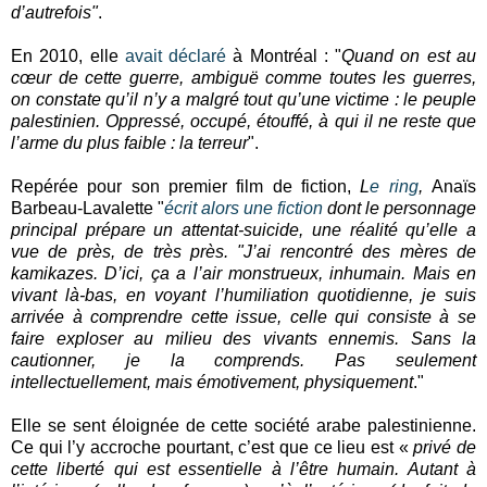
d’autrefois"
.
En 2010, elle
avait déclaré
à Montréal : "
Quand on est au
cœur de cette guerre, ambiguë comme toutes les guerres,
on constate qu’il n’y a malgré tout qu’une victime : le peuple
palestinien. Oppressé, occupé, étouffé, à qui il ne reste que
l’arme du plus faible : la terreur
".
Repérée pour son premier film de fiction,
L
e ring
,
Anaïs
Barbeau-Lavalette "
écrit alors une fiction
dont le personnage
principal prépare un attentat-suicide, une réalité qu’elle a
vue de près, de très près. "J’ai rencontré des mères de
kamikazes. D’ici, ça a l’air monstrueux, inhumain. Mais en
vivant là-bas, en voyant l’humiliation quotidienne, je suis
arrivée à comprendre cette issue, celle qui consiste à se
faire exploser au milieu des vivants ennemis. Sans la
cautionner, je la comprends. Pas seulement
intellectuellement, mais émotivement, physiquement
."
Elle se sent éloignée de cette société arabe palestinienne.
Ce qui l’y accroche pourtant, c’est que ce lieu est «
privé de
cette liberté qui est essentielle à l’être humain. Autant à