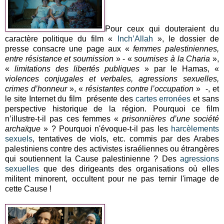
Pour ceux qui douteraient du
caractère politique du film «
Inch’Allah
», le dossier de
presse consacre une page aux «
femmes palestiniennes,
entre résistance et soumission
» - «
soumises à la Charia
»,
«
limitations des libertés publiques
» par le Hamas, «
violences conjugales et verbales, agressions sexuelles,
crimes d’honneur
», «
résistantes contre l’occupation
» -, et
le site Internet du film présente des
cartes erronées
et sans
perspective historique de la région. Pourquoi ce film
n’illustre-t-il pas ces femmes «
prisonnières d’une société
archaïque
» ? Pourquoi n'évoque-t-il pas les
harcèlements
sexuels
, tentatives de viols, etc. commis par des Arabes
palestiniens contre des activistes israéliennes ou étrangères
qui soutiennent la Cause palestinienne ? Des
agressions
sexuelles
que des dirigeants des organisations où elles
militent minorent, occultent pour ne pas ternir l'image de
cette Cause !