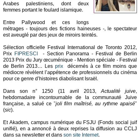
Arabes palestiniens, dont deux
femmes portant le foulard islamique.
Entre Pallywood et ces longs
métrages - toujours des fictions haineuses -, le spectateur
est aveuglé par des jeux de miroirs teintés.
Sélection officielle Festival International de Toronto 2012,
Prix
FIPRESCI
- Section Panorama - Festival de Berlin
2013 Prix du Jury œcuménique - Mention spéciale - Festival
de Berlin 2013… Les
prix
décernés à ce film moins que
médiocre révèlent l’appétence de professionnels du cinéma
pour ce genre d’histoires diabolisant Israël.
Dans son n° 1250 (11 avril 2013,
Actualité juive
,
hebdomadaire incontournable de la communauté Juive
française, a salué ce "
joli film maîtrisé, au rythme apaisé
"
(
sic
).
Et Akadem, campus numérique du FSJU (Fonds social juif
unifié), en a annoncé à deux reprises la diffusion au CCLJ
dans sa newsletter et dans
son site Internet
.