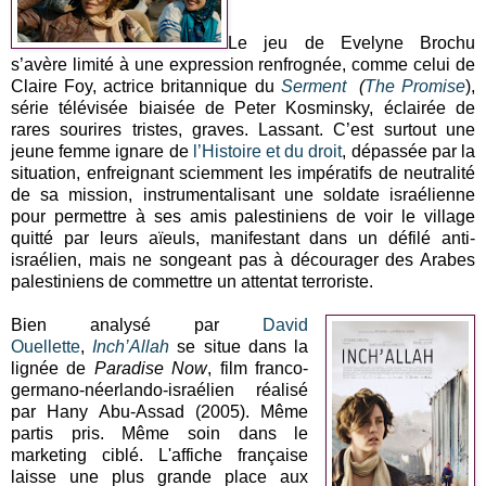
Le jeu de Evelyne Brochu
s’avère limité à une expression renfrognée, comme celui de
Claire Foy, actrice britannique du
Serment
(
The Promise
),
série télévisée biaisée de Peter Kosminsky, éclairée de
rares sourires tristes, graves. Lassant. C’est surtout une
jeune femme ignare de
l’Histoire et du droit
, dépassée par la
situation, enfreignant sciemment les impératifs de neutralité
de sa mission, instrumentalisant une soldate israélienne
pour permettre à ses amis palestiniens de voir le village
quitté par leurs aïeuls, manifestant dans un défilé anti-
israélien, mais ne songeant pas à décourager des Arabes
palestiniens de commettre un attentat terroriste.
Bien analysé par
David
Ouellette
,
Inch’Allah
se situe dans la
lignée de
Paradise Now
, film franco-
germano-néerlando-israélien réalisé
par Hany Abu-Assad (2005). Même
partis pris. Même soin dans le
marketing ciblé. L'affiche française
laisse une plus grande place aux