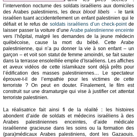
l’intervention nocturne des soldats israéliens aux domiciles
des Arabes palestiniens, les deux
blood libels
- le tank
israélien tuant accidentellement un enfant palestinien qui le
défiait et le refus de
soldats israéliens d’un check-point
de
laisser passer la voiture d’une
Arabe palestinienne enceinte
vers l’hôpital, malgré les demandes de la jeune médecin
québécoise, cause la mort du bébé. Cette Arabe
palestinienne, qui n’a pu donner la vie à son enfant – un
garçon – et voit son statut de femme amoindri, se fait sauter
dans la terrasse ensoleillée emplie d’Israéliens. Les affiches
et aveux vidéos de cette islamikaze sont déjà prêts pour
l’édification des masses palestiniennes… Le spectateur
éprouve-t-il de l’empathie pour les victimes de cette
terroriste ? On peut en douter. Finalement, le film est
construit sur une dramaturgie qui vise à justifier cet attentat
terroriste palestinien.
La réalisatrice fait ainsi fi de la réalité : les histoires
abondent d’aide de soldats et médecins israéliens à des
Arabes palestiniennes enceintes, d’aide médicale
israélienne gracieuse dans les soins ou la formation des
(para)médicaux Arabes palestiniens, dont les Gazaouis.