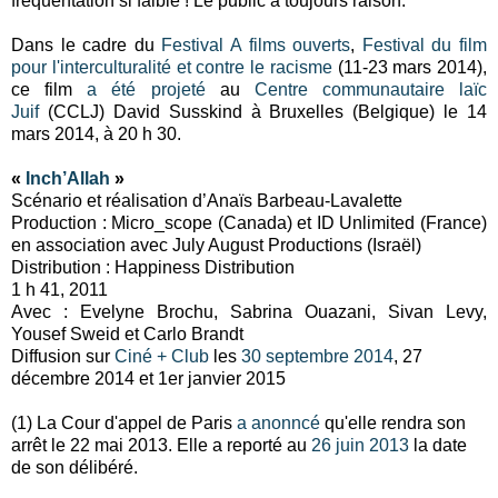
fréquentation si faible ! Le public a toujours raison.
Dans le cadre du
Festival A films ouverts
,
Festival du film
pour l'interculturalité et contre le racisme
(11-23 mars 2014),
ce film
a été projeté
au
Centre communautaire laïc
Juif
(CCLJ) David Susskind à Bruxelles (Belgique) le 14
mars 2014, à 20 h 30.
«
Inch’Allah
»
Scénario et réalisation d’Anaïs Barbeau-Lavalette
Production : Micro_scope (Canada) et ID Unlimited (France)
en association avec July August Productions (Israël)
Distribution : Happiness Distribution
1 h 41, 2011
Avec : Evelyne Brochu, Sabrina Ouazani, Sivan Levy,
Yousef Sweid et Carlo Brandt
Diffusion sur
Ciné + Club
les
30 septembre 2014
, 27
décembre 2014 et 1er janvier 2015
(1) La Cour d'appel de Paris
a anonncé
qu'elle rendra son
arrêt le 22 mai 2013. Elle a reporté au
26 juin 2013
la date
de son délibéré.