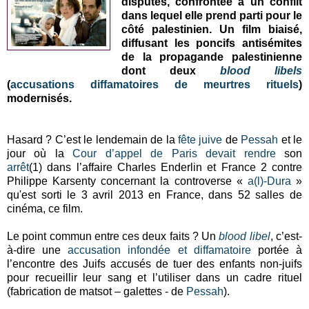
disputés, confrontée à un conflit
dans lequel elle prend parti pour le
côté palestinien. Un film biaisé,
diffusant les poncifs antisémites
de la propagande palestinienne
dont deux
blood libels
(
accusations diffamatoires de meurtres rituels
)
modernisés.
Hasard ? C’est le lendemain de la
fête
juive
de
Pessah
et le
jour où la
Cour d’appel de Paris
devait rendre
son
arrêt
(1) dans l’affaire Charles Enderlin et France 2 contre
Philippe Karsenty concernant la controverse «
a(l)-Dura
»
qu'est sorti le 3 avril 2013 en France, dans 52 salles de
cinéma, ce film.
Le point commun entre ces deux faits ? Un
blood libel
, c’est-
à-dire une
accusation infondée et diffamatoire
portée à
l’encontre des Juifs accusés de tuer des enfants non-juifs
pour recueillir leur sang et l’utiliser dans un cadre rituel
(fabrication de matsot – galettes - de
Pessah
).