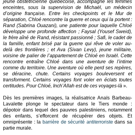
jeune obstétricienne québécoise, accompagne les femmes
enceintes, sous la supervision de Michaël, un médecin
d’origine française. Entre les checkpoints et le Mur de
séparation, Chloé rencontre la guerre et ceux qui la portent :
Rand (Sabrina Ouazani), une patiente pour laquelle Chloé
développe une profonde affection ; Faysal (Yousef Sweid),
le frère aîné de Rand, résistant passionné ; Safi, le cadet de
la famille, enfant brisé par la guerre qui rêve de voler au-
delà des frontières ; et Ava (Sivan Levy), jeune militaire,
voisine de palier de l’appartement de Chloé en Israël. Cette
rencontre entraîne Chloé dans une aventure de l'intime
comme du territoire. Une aventure où elle perd ses repères,
se déracine, chute. Certains voyages bouleversent et
transforment. Certains voyages font voler en éclats toutes
certitudes. Pour Chloé, Inch’Allah est de ces voyages-là
».
Dès les premières images, la réalisatrice Anaïs Barbeau-
Lavalette plonge le spectateur dans le Tiers monde :
dépotoir dans lequel des pauvres palestiniens, notamment
des enfants, s’efforcent de récupérer des objets. Et
omniprésente : la
barrière de sécurité antiterroriste
dans sa
partie murale.