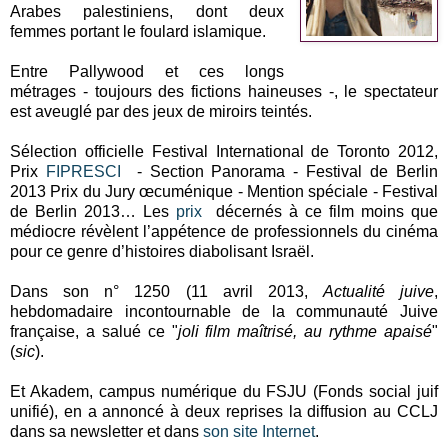
Arabes palestiniens, dont deux
femmes portant le foulard islamique.
Entre Pallywood et ces longs
métrages - toujours des fictions haineuses -, le spectateur
est aveuglé par des jeux de miroirs teintés.
Sélection officielle Festival International de Toronto 2012,
Prix
FIPRESCI
- Section Panorama - Festival de Berlin
2013 Prix du Jury œcuménique - Mention spéciale - Festival
de Berlin 2013… Les
prix
décernés à ce film moins que
médiocre révèlent l’appétence de professionnels du cinéma
pour ce genre d’histoires diabolisant Israël.
Dans son n° 1250 (11 avril 2013,
Actualité juive
,
hebdomadaire incontournable de la communauté Juive
française, a salué ce "
joli film maîtrisé, au rythme apaisé
"
(
sic
).
Et Akadem, campus numérique du FSJU (Fonds social juif
unifié), en a annoncé à deux reprises la diffusion au CCLJ
dans sa newsletter et dans
son site Internet
.