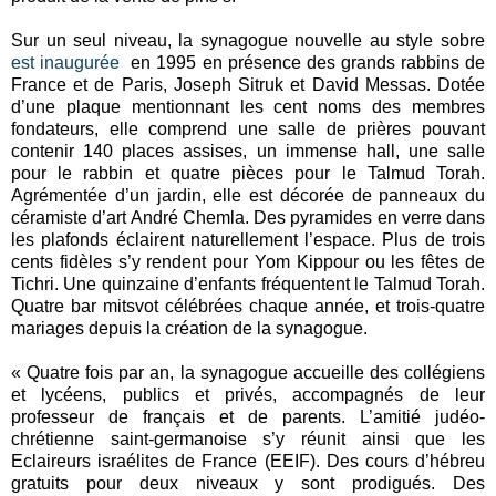
Sur un seul niveau, la synagogue nouvelle au style sobre
est inaugurée
en 1995 en présence des grands rabbins de
France et de Paris, Joseph Sitruk et David Messas. Dotée
d’une plaque mentionnant les cent noms des membres
fondateurs, elle comprend une salle de prières pouvant
contenir 140 places assises, un immense hall, une salle
pour le rabbin et quatre pièces pour le Talmud Torah.
Agrémentée d’un jardin, elle est décorée de panneaux du
céramiste d’art André Chemla. Des pyramides en verre dans
les plafonds éclairent naturellement l’espace. Plus de trois
cents fidèles s’y rendent pour Yom Kippour ou les fêtes de
Tichri. Une quinzaine d’enfants fréquentent le Talmud Torah.
Quatre bar mitsvot célébrées chaque année, et trois-quatre
mariages depuis la création de la synagogue.
« Quatre fois par an, la synagogue accueille des collégiens
et lycéens, publics et privés, accompagnés de leur
professeur de français et de parents. L’amitié judéo-
chrétienne saint-germanoise s’y réunit ainsi que les
Eclaireurs israélites de France (EEIF). Des cours d’hébreu
gratuits pour deux niveaux y sont prodigués. Des