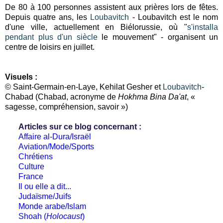
De 80 à 100 personnes assistent aux prières lors de fêtes.
Depuis quatre ans, les
Loubavitch
- Loubavitch est le nom
d'une ville, actuellement en Biélorussie, où "
s'installa
pendant plus d'un siècle
le mouvement" - organisent un
centre de loisirs en juillet.
Visuels :
© Saint-Germain-en-Laye, Kehilat Gesher et
Loubavitch
-
Chabad (
Chabad, acronyme de
Hokhma Bina Da'at
, «
sagesse, compréhension, savoir »)
Articles sur ce blog concernant :
Affaire al-Dura/Israël
Aviation/Mode/Sports
Chrétiens
Culture
France
Il ou elle a dit...
Judaïsme/Juifs
Monde arabe/Islam
Shoah (
Holocaust
)