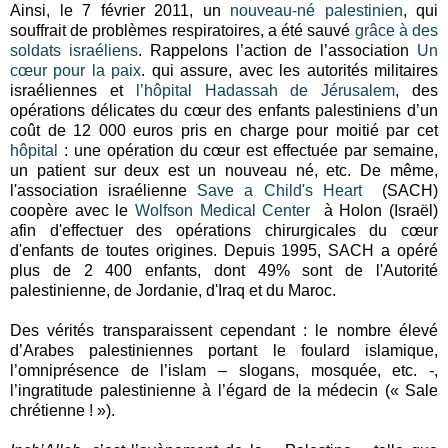
Ainsi, le 7 février 2011, un
nouveau-né palestinien
, qui
souffrait de problèmes respiratoires, a été sauvé
grâce à des
soldats israéliens
. Rappelons l’action de l’association
Un
cœur pour la paix
. qui assure, avec les autorités militaires
israéliennes et
l’hôpital Hadassah de Jérusalem
, des
opérations délicates du cœur des enfants palestiniens d’un
coût de 12 000 euros pris en charge pour moitié par cet
hôpital
: une opération du cœur est effectuée par semaine,
un patient sur deux est un nouveau né, etc. De même,
l'association israélienne
Save a Child's Heart
(SACH)
coopère avec le
Wolfson Medical Center
à Holon (Israël)
afin d'effectuer des opérations chirurgicales du cœur
d'enfants de toutes origines. Depuis 1995, SACH a opéré
plus de 2 400 enfants, dont 49% sont de l'Autorité
palestinienne, de Jordanie, d'Iraq et du Maroc.
Des vérités transparaissent cependant : le nombre élevé
d’Arabes palestiniennes portant le foulard islamique,
l’omniprésence de l’islam – slogans, mosquée, etc. -,
l’ingratitude palestinienne à l’égard de la médecin (« Sale
chrétienne ! »).