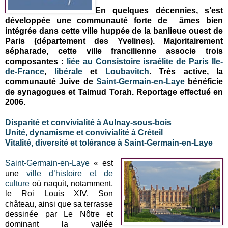
En quelques décennies, s’est
développée une communauté forte de âmes bien
intégrée dans cette ville huppée de la banlieue ouest de
Paris (département des Yvelines). Majoritairement
sépharade, cette ville francilienne associe trois
composantes :
liée au Consistoire israélite de Paris Ile-
de-France
,
libérale
et
Loubavitch
. Très active, la
communauté Juive de
Saint-Germain-en-Laye
bénéficie
de synagogues et Talmud Torah. Reportage effectué en
2006.
Disparité et convivialité à Aulnay-sous-bois
Unité, dynamisme et convivialité à Créteil
Vitalité, diversité et tolérance à Saint-Germain-en-Laye
Saint-Germain-en-Laye
« est
une
ville d’histoire et de
culture
où naquit, notamment,
le Roi Louis XIV. Son
château, ainsi que sa terrasse
dessinée par Le Nôtre et
dominant la vallée