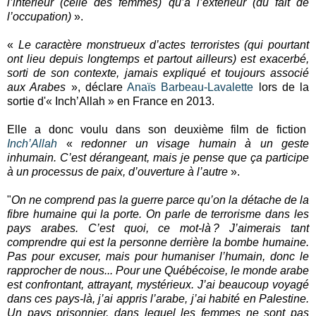
l’intérieur (celle des femmes) qu’à l’extérieur (du fait de
l’occupation)
».
«
Le caractère monstrueux d’actes terroristes (qui pourtant
ont lieu depuis longtemps et partout ailleurs) est exacerbé,
sorti de son contexte, jamais expliqué et toujours associé
aux Arabes
», déclare
Anaïs Barbeau-Lavalette
lors de la
sortie d'« Inch’Allah » en France en 2013.
Elle a donc voulu dans son deuxième film de fiction
Inch’Allah
«
redonner un visage humain à un geste
inhumain. C’est dérangeant, mais je pense que ça participe
à un processus de paix, d’ouverture à l’autre
».
"
On ne comprend pas la guerre parce qu’on la détache de la
fibre humaine qui la porte. On parle de terrorisme dans les
pays arabes. C’est quoi, ce mot-là ? J’aimerais tant
comprendre qui est la personne derrière la bombe humaine.
Pas pour excuser, mais pour humaniser l’humain, donc le
rapprocher de nous... Pour une Québécoise, le monde arabe
est confrontant, attrayant, mystérieux. J’ai beaucoup voyagé
dans ces pays-là, j’ai appris l’arabe, j’ai habité en Palestine.
Un pays prisonnier, dans lequel les femmes ne sont pas