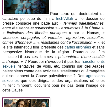
Pour ceux qui douteraient du
caractère politique du film «
Inch’Allah
», le dossier de
presse consacre une page aux «
femmes palestiniennes,
entre résistance et soumission
» - «
soumises à la Charia
»,
«
limitations des libertés publiques
» par le Hamas, «
violences conjugales et verbales, agressions sexuelles,
crimes d’honneur
», «
résistantes contre l’occupation
» -, et
le site Internet du film présente des
cartes erronées
et sans
perspective historique de la région. Pourquoi ce film
n’illustre-t-il pas ces femmes «
prisonnières d’une société
archaïque
» ? Pourquoi n'évoque-t-il pas les
harcèlements
sexuels
, tentatives de viols, etc. commis par des Arabes
palestiniens contre des activistes israéliennes ou étrangères
qui soutiennent la Cause palestinienne ? Des
agressions
sexuelles
que des dirigeants des organisations où elles
militent minorent, occultent pour ne pas ternir l'image de
cette Cause !