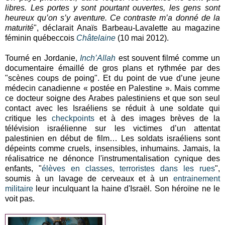
libres. Les portes y sont pourtant ouvertes, les gens sont
heureux qu’on s’y aventure. Ce con­traste m’a donné de la
maturité
", déclarait Anaïs Barbeau-Lavalette au magazine
féminin québeccois
Châtelaine
(10 mai 2012).
Tourné en Jordanie,
Inch’Allah
est souvent filmé comme un
documentaire émaillé de gros plans et rythmée par des
"scènes coups de poing". Et du point de vue d’une jeune
médecin canadienne « postée en Palestine ». Mais comme
ce docteur soigne des Arabes palestiniens et que son seul
contact avec les Israéliens se réduit à une soldate qui
critique les
checkpoints
et à des images brèves de la
télévision israélienne sur les victimes d’un attentat
palestinien en début de film… Les soldats israéliens sont
dépeints comme cruels, insensibles, inhumains. Jamais, la
réalisatrice ne dénonce l'instrumentalisation cynique des
enfants, "
élèves en classes, terroristes dans les rues
",
soumis à un lavage de cerveaux et à un
entrainement
militaire
leur inculquant la haine d'Israël. Son héroïne ne le
voit pas.