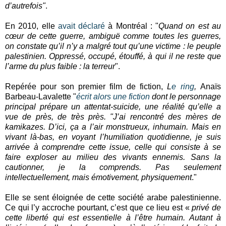
d’autrefois"
.
En 2010, elle
avait déclaré
à Montréal : "
Quand on est au
cœur de cette guerre, ambiguë comme toutes les guerres,
on constate qu’il n’y a malgré tout qu’une victime : le peuple
palestinien. Oppressé, occupé, étouffé, à qui il ne reste que
l’arme du plus faible : la terreur
".
Repérée pour son premier film de fiction,
L
e ring
,
Anaïs
Barbeau-Lavalette "
écrit alors une fiction
dont le personnage
principal prépare un attentat-suicide, une réalité qu’elle a
vue de près, de très près. "J’ai rencontré des mères de
kamikazes. D’ici, ça a l’air monstrueux, inhumain. Mais en
vivant là-bas, en voyant l’humiliation quotidienne, je suis
arrivée à comprendre cette issue, celle qui consiste à se
faire exploser au milieu des vivants ennemis. Sans la
cautionner, je la comprends. Pas seulement
intellectuellement, mais émotivement, physiquement
."
Elle se sent éloignée de cette société arabe palestinienne.
Ce qui l’y accroche pourtant, c’est que ce lieu est «
privé de
cette liberté qui est essentielle à l’être humain. Autant à