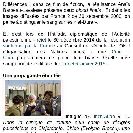
Différences : dans ce film de fiction, la réalisatrice Anaïs
Barbeau-Lavalette présente deux
blood libels
! Et dans les
images diffusées par France 2 ce 30 septembre 2000, on
peine à distinguer le sang sur les « al-Dura ».
Et c'est lors de l'Intifada diplomatique de l'Autorité
palestinienne -
rejet
le 30 décembre 2014 de la résolution
soutenue par la France
au Conseil de sécurité de l'ONU
(Organisation des Nations unies) - que
Ciné +
Club
programmera ce piètre film biaisé. Quelle idée
saugrenue de le diffuser les
1er et 6 janvier 2015
!
Une propagande éhontée
L’intrigue d'«
Inch’Allah
»
: «
Dans la clinique de fortune d’un camp de réfugiés
palestiniens en Cisjordanie, Chloé (Evelyne Brochu), une