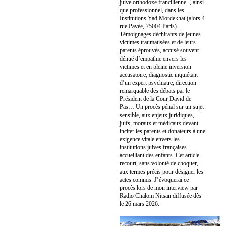
juive orthodoxe francilienne -, ainsi
que professionnel, dans les
Institutions Yad Mordekhaï (alors 4
rue Pavée, 75004 Paris).
Témoignages déchirants de jeunes
victimes traumatisées et de leurs
parents éprouvés, accusé souvent
dénué d’empathie envers les
victimes et en pleine inversion
accusatoire, diagnostic inquiétant
d’un expert psychiatre, direction
remarquable des débats par le
Président de la Cour David de
Pas… Un procès pénal sur un sujet
sensible, aux enjeux juridiques,
juifs, moraux et médicaux devant
inciter les parents et donateurs à une
exigence vitale envers les
institutions juives françaises
accueillant des enfants. Cet article
recourt, sans volonté de choquer,
aux termes précis pour désigner les
actes commis. J’évoquerai ce
procès lors de mon interview par
Radio Chalom Nitsan diffusée dès
le 26 mars 2026.