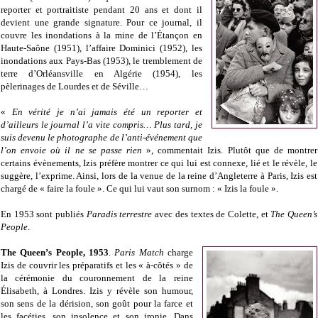
reporter et portraitiste pendant 20 ans et dont il
devient une grande signature. Pour ce journal, il
couvre les inondations à la mine de l’Étançon en
Haute-Saône (1951), l’affaire Dominici (1952), les
inondations aux Pays-Bas (1953), le tremblement de
terre d’Orléansville en Algérie (1954), les
pèlerinages de Lourdes et de Séville…
«
En vérité je n’ai jamais été un reporter et
d’ailleurs le journal l’a vite compris… Plus tard, je
suis devenu le photographe de l’anti-événement que
l’on envoie où il ne se passe rien
», commentait Izis. Plutôt que de montrer
certains évènements, Izis préfère montrer ce qui lui est connexe, lié et le révèle, le
suggère, l’exprime. Ainsi, lors de la venue de la reine d’Angleterre à Paris, Izis est
chargé de « faire la foule ». Ce qui lui vaut son surnom : « Izis la foule ».
En 1953 sont publiés
Paradis terrestre
avec des textes de Colette, et
The Queen’s
People
.
The Queen’s People, 1953
.
Paris Match
charge
Izis de couvrir les préparatifs et les « à-côtés » de
la cérémonie du couronnement de la reine
Élisabeth, à Londres. Izis y révèle son humour,
son sens de la dérision, son goût pour la farce et
les facéties, son insolence et son ironie. Dans