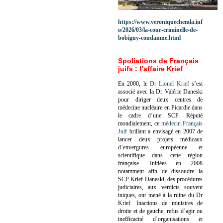
https://www.veroniquechemla.inf
o/2026/03/la-cour-criminelle-de-
bobigny-condamne.html
Spoliations de Français
juifs : l’affaire Krief
En 2000, le
Dr Lionel Krief
s’est
associé avec la Dr Valérie Daneski
pour diriger deux centres de
médecine nucléaire en Picardie dans
le cadre d’une SCP.
Réputé
mondialement, ce
médecin Français
Juif
brillant a envisagé en 2007 de
lancer deux projets médicaux
d’envergures européenne et
scientifique dans cette région
française.
Initiées en 2008
notamment afin de dissoudre la
SCP Krief Daneski, des procédures
judiciaires, aux verdicts souvent
iniques, ont mené à la ruine du Dr
Krief.
Inactions de ministres de
droite et de gauche, refus d’agir ou
inefficacité d’organisations et