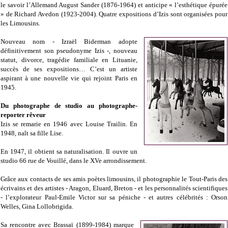
le savoir l’Allemand August Sander (1876-1964) et anticipe « l’esthétique épurée
» de Richard Avedon (1923-2004). Quatre expositions d’Izis sont organisées pour
les Limousins.
Nouveau nom - Izraël Biderman adopte
définitivement son pseudonyme Izis -, nouveau
statut, divorce, tragédie familiale en Lituanie,
succès de ses expositions… C’est un artiste
aspirant à une nouvelle vie qui rejoint Paris en
1945.
Du photographe de studio au photographe-
reporter rêveur
Izis se remarie en 1946 avec Louise Trailin. En
1948, naît sa fille Lise.
En 1947, il obtient sa naturalisation. Il ouvre un
studio 66 rue de Vouillé, dans le XVe arrondissement.
Grâce aux contacts de ses amis poètes limousins, il photographie le Tout-Paris des
écrivains et des artistes - Aragon, Eluard, Breton - et les personnalités scientifiques
- l’explorateur Paul-Emile Victor sur sa péniche - et autres célébrités : Orson
Welles, Gina Lollobrigida.
Sa rencontre avec Brassaï (1899-1984) marque