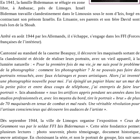
En 1941, la famille Bidermanas se réfugie en zone
libre, à Ambazac, près de Limoges. Izraël
Biderman travaille clandestinement dans le Limousin sous le nom d’Izis, forgé en
contractant son prénom Izraëlis. En Lituanie, ses parents et son frère David sont
tués lors de la Shoah.
Arrêté en août 1944 par les Allemands, il s’échappe, s’engage dans les FFI (Forces
françaises de l’intérieur).
Cantonné au standard de la caserne Beaupuy, il découvre les maquisards sortant de
la clandestinité et décide de réaliser leurs portraits, avec un vieil appareil, à la
lumière naturelle : «
Pour la première fois de ma vie, je me suis posé le problème
de la photographie : comment les photographier ? Je ne pouvais pas faire des
portraits retouchés, avec faux éclairages et poses artistiques. Alors j’ai inventé
une photographie nouvelle pour moi. J’ai épinglé un papier blanc sur un mur de
la petite pièce et entre deux coups de téléphone, j’ai entrepris de faire leur
portrait
». Izis abandonne «
tous les artifices appris pendant ses années dans les
studios professionnels et, avec les moyens du bord, tire le portrait « brut » de plus
de 70 maquisards en tenue de combat et mal rasés. Une véritable révolution pour
l’artisan consciencieux qui découvre les audaces de l’artiste
».
Dès septembre 1944, la ville de Limoges organise l’exposition «
Ceux de
Grammont vus par le soldat FFI Izis Bidermanas
». Cette série fondatrice permet
plusieurs lectures : photo souvenir, photo témoignage, document historique,
œuvre artistique. En choisissant la série, et non le portrait de groupe, Izis suit sans