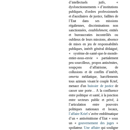
d’intellectuels juifs, «
dysfonctionnements » d’institutions
publiques, d'ordres professionnels
et d'auxiliaires de justice, faillites de
l’Etat dans ses missions
régaliennes, discriminations non
sanctionnées,
establishment
, entités
et bureaucraties incontrôlés ou
oublieux de leurs missions, absence
de mises en jeu de responsabilités
publiques, intérêt général dédaigné,
« système-de-santé-que-le-monde-
entier-nous-envie » partialement
peu sourcilleux, propos antisémites,
soupçons d’affairisme, de
collusions et de conflits d’intérêt,
omerta
médiatique, harcèlements
tous azimuts visant le couple Krief,
menace d'un
huissier de justice
de
casser une porte…
A la confluence
entre politique et santé, à la jonction
entre secteurs public et privé, à
l’articulation entre pouvoirs
politiques nationaux et locaux,
l’affaire Krief
s’avère emblématique
d’un « antisémitisme d’Etat » sous
un «
gouvernement des juges
»
spoliateur.
Une affaire
qui souligne