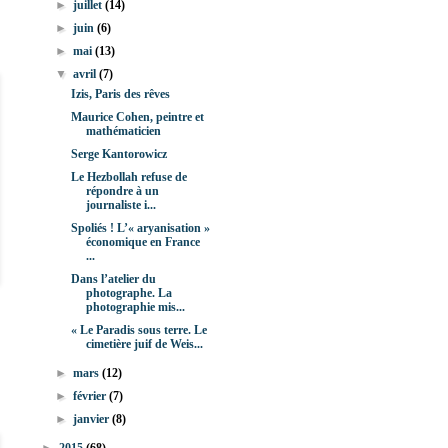
►
juillet
(14)
►
juin
(6)
►
mai
(13)
▼
avril
(7)
Izis, Paris des rêves
Maurice Cohen, peintre et
mathématicien
Serge Kantorowicz
Le Hezbollah refuse de
répondre à un
journaliste i...
Spoliés ! L’« aryanisation »
économique en France
...
Dans l’atelier du
photographe. La
photographie mis...
« Le Paradis sous terre. Le
cimetière juif de Weis...
►
mars
(12)
►
février
(7)
►
janvier
(8)