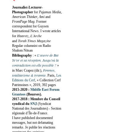
Journalist-Lecturer-
Photographer
for
Pajamas Media,
American Thinker, Ami
and
FrontPage Mag
. Former
correspondent for Guysen
International News. I wrote articles
Haaretz
L'Arche
for
,
Torah Times Magazine
and
Regular columnist on Radio
Shalom Nitsan
L’œuvre de Bat
Bibliography
:
«
Ye’or et sa réception. Jusqu’où la
contradiction est-elle possible ?
»
Femmes,
in Marc Crapez (dir.),
totalitarisme & tyrannie
. Paris,
Les
Editions du Cerf
, « Collection Cerf
Patrimoines », 2019, 392 pages
Middle East Forum
2015-2020 :
Grantees
(Bourses).
2017-2018 : Membre du Conseil
SNJ
syndical du
(Syndicat
National des Journalistes) - Section
régionale d’Île-de-France.
I have published documented
messages, but not defamating
remarks. Je publie les réactions