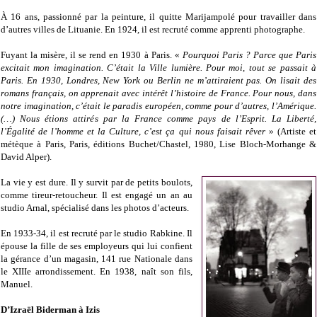
À 16 ans, passionné par la peinture, il quitte Marijampolé pour travailler dans
d’autres villes de Lituanie. En 1924, il est recruté comme apprenti photographe.
Fuyant la misère, il se rend en 1930 à Paris. «
Pourquoi Paris ? Parce que Paris
excitait mon imagination. C’était la Ville lumière. Pour moi, tout se passait à
Paris. En 1930, Londres, New York ou Berlin ne m’attiraient pas. On lisait des
romans français, on apprenait avec intérêt l’histoire de France. Pour nous, dans
notre imagination, c’était le paradis européen, comme pour d’autres, l’Amérique.
(…) Nous étions attirés par la France comme pays de l’Esprit. La Liberté,
l’Égalité de l’homme et la Culture, c’est ça qui nous faisait rêver
» (Artiste et
métèque à Paris, Paris, éditions Buchet/Chastel, 1980, Lise Bloch-Morhange &
David Alper).
La vie y est dure. Il y survit par de petits boulots,
comme tireur-retoucheur. Il est engagé un an au
studio Arnal, spécialisé dans les photos d’acteurs.
En 1933-34, il est recruté par le studio Rabkine. Il
épouse la fille de ses employeurs qui lui confient
la gérance d’un magasin, 141 rue Nationale dans
le XIIIe arrondissement. En 1938, naît son fils,
Manuel.
D’Izraël Biderman à Izis