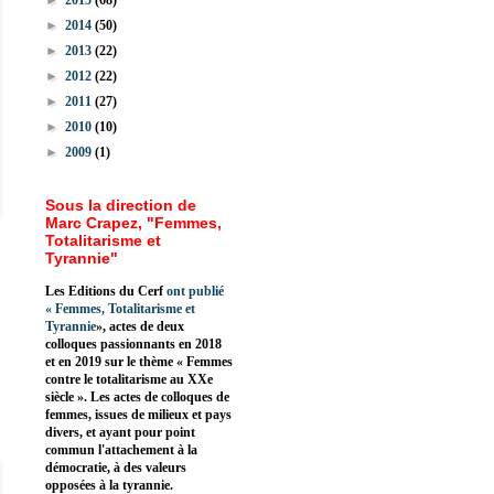
►
2015
(68)
►
2014
(50)
►
2013
(22)
►
2012
(22)
►
2011
(27)
►
2010
(10)
►
2009
(1)
Sous la direction de
Marc Crapez, "Femmes,
Totalitarisme et
Tyrannie"
Les Editions du Cerf
ont publié
«
Femmes, Totalitarisme et
Tyrannie
», actes de deux
colloques passionnants en 2018
et en 2019 sur le thème « Femmes
contre le totalitarisme au XXe
siècle ». Les actes de colloques de
femmes, issues de milieux et pays
divers, et ayant pour point
commun l'attachement à la
démocratie, à des valeurs
opposées à la tyrannie.