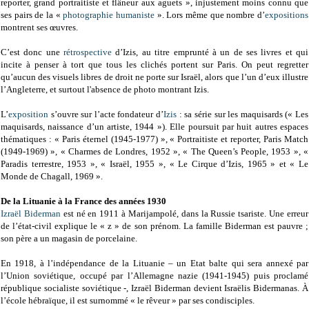
reporter, grand portraitiste et flâneur aux aguets », injustement moins connu que
ses pairs de la «
photographie humaniste
». Lors même que nombre d’
expositions
montrent ses œuvres.
C’est donc une
rétrospective
d’Izis, au titre emprunté à un de ses livres et qui
incite à penser à tort que tous les clichés portent sur Paris. On peut regretter
qu’aucun des visuels libres de droit ne porte sur Israël, alors que l’un d’eux illustre
l’Angleterre, et surtout l'absence de photo montrant Izis.
L’
exposition
s’ouvre sur l’acte fondateur d’
Izis
: sa série sur les maquisards (« Les
maquisards, naissance d’un artiste, 1944 »). Elle poursuit par huit autres espaces
thématiques : « Paris éternel (1945-1977) », « Portraitiste et reporter, Paris Match
(1949-1969) », « Charmes de Londres, 1952 », « The Queen’s People, 1953 », «
Paradis terrestre, 1953 », « Israël, 1955 », « Le Cirque d’Izis, 1965 » et « Le
Monde de Chagall, 1969 ».
De la Lituanie à la France des années 1930
Izraël Biderman
est né en 1911 à Marijampolé, dans la Russie tsariste. Une erreur
de l’état-civil explique le « z » de son prénom. La famille Biderman est pauvre ;
son père a un magasin de porcelaine.
En 1918, à l’indépendance de la Lituanie – un Etat balte qui sera annexé par
l’Union soviétique, occupé par l’Allemagne nazie (1941-1945) puis proclamé
république socialiste soviétique -, Izraël Biderman devient Israëlis Bidermanas. À
l’école hébraïque, il est surnommé « le rêveur » par ses condisciples.