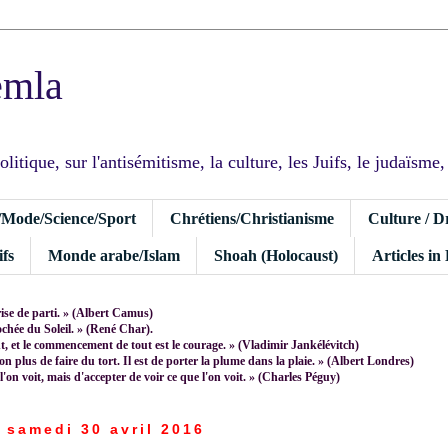
emla
tique, sur l'antisémitisme, la culture, les Juifs, le judaïsme, I
/Mode/Science/Sport
Chrétiens/Christianisme
Culture / D
fs
Monde arabe/Islam
Shoah (Holocaust)
Articles in
rise de parti. » (Albert Camus)
rochée du Soleil. » (René Char).
 et le commencement de tout est le courage. » (Vladimir Jankélévitch)
non plus de faire du tort. Il est de porter la plume dans la plaie. » (Albert Londres)
 l'on voit, mais d'accepter de voir ce que l'on voit. » (Charles Péguy)
samedi 30 avril 2016