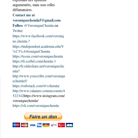
exprimant des opinions
argumentées, mais non celles
diffamatoires.
Contact me at
veroniquechemla5@gmail.com
@VeroniqueChemla
Follow
on
Twitter
https://www.facebook.com/veroniq
ue.chemla.7
https://independent.academia.edu/V
%C3%A9roniqueChemla
https://issuu.com/veroniquechemla
https://fr.scribd.com/chemla-3
http://fr.slideshare.net/veroniqueche
mla7
http://www.youscribe.com/veroniqu
echemla5/
https://substack.com/@vchemla/
http://www.calameo.com/accounts/4
522342
https://www.instagram.com/
veroniquechemla/
https://vk.com/veroniquechemla