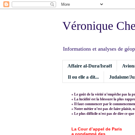
Véronique Ch
Informations et analyses de géopoli
Affaire al-Dura/Israël
Avion
Il ou elle a dit...
Judaïsme/Jui
« Le goût de la vérité n’empêche pas la p
« La lucidité est la blessure la plus rapp
« Il faut commencer par le commencement,
« Notre métier n’est pas de faire plaisir, 
« Le plus difficile n'est pas de dire ce que
La Cour d’appel de Paris
a condamné des