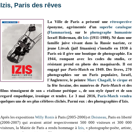
Izis, Paris des rêves
La Ville de Paris a présenté une
rétrospective
éponyme, agrémentée d’un
superbe
catalogue
(
Flammarion
), sur le
photographe humaniste
Izraël Biderman, dit
Izis
(1911-1980). Né dans une
famille juive vivant dans la Russie tsariste, ce
jeune Litvak (juif lituanien) s’installe en 1930 à
Paris où il gère une boutique de photographie. En
1944, rompant avec les codes du studio, ce
résistant prend en photo des maquisards. Il est
engagé par
Paris-Match
en 1949. Des livres, 270
photographies sur un Paris populaire, Israël,
l'Angleterre, le peintre
Marc
Chagall
,
le cirque
et
la fête foraine, des numéros de
Paris-Match
et des
films témoignent de son « réalisme poétique », de son style épuré et de son
regard empathique, ironique et tendre. Le 3 mai 2016,
Paris-Match
vendra
quelques uns de ses plus célèbres clichés. Parmi eux : des photographies d'Izis.
Après les expositions
Willy Ronis
à Paris (2005-2006) et
Doisneau
, Paris en liberté
(2006-2007) qui avaient attiré respectivement 500 000 visiteurs et 300 000
visiteurs, la Mairie de Paris a rendu hommage à
Izis
, « photographe-poète, artiste,