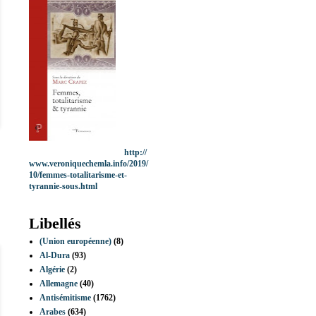
http://
www.veroniquechemla.info/2019/
10/femmes-totalitarisme-et-
tyrannie-sous.html
Libellés
(Union européenne)
(8)
Al-Dura
(93)
Algérie
(2)
Allemagne
(40)
Antisémitisme
(1762)
Arabes
(634)