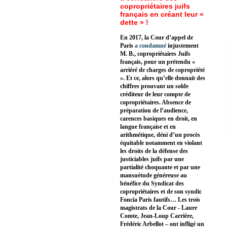
copropriétaires juifs
français en créant leur «
dette » !
En 2017, la Cour d’appel de
Paris
a condamné
injustement
M. B., copropriétaires Juifs
français, pour un prétendu «
arriéré de charges de copropriété
». Et ce, alors qu’elle donnait des
chiffres prouvant un solde
créditeur de leur compte de
copropriétaires. Absence de
préparation de l’audience,
carences basiques en droit, en
langue française et en
arithmétique, déni d’un procès
équitable notamment en violant
les droits de la défense des
justiciables juifs par une
partialité choquante et par une
mansuétude généreuse au
bénéfice du Syndicat des
copropriétaires et de son syndic
Foncia Paris fautifs… Les trois
magistrats de la Cour - Laure
Comte, Jean-Loup Carrière,
Frédéric Arbellot – ont infligé un