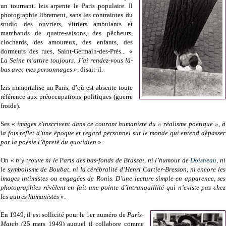
un tournant. Izis arpente le Paris populaire. Il
photographie librement, sans les contraintes du
studio des ouvriers, vitriers ambulants et
marchands de quatre-saisons, des pêcheurs,
clochards, des amoureux, des enfants, des
dormeurs des rues, Saint-Germain-des-Prés... «
La Seine m’attire toujours. J’ai rendez-vous là-
bas avec mes personnages
», disait-il.
Izis immortalise un Paris, d’où est absente toute
référence aux préoccupations politiques (guerre
froide).
Ses «
images s’inscrivent dans ce courant humaniste du « réalisme poétique », à
la fois reflet d’une époque et regard personnel sur le monde qui entend dépasser
par la poésie l’âpreté du quotidien
».
On «
n’y trouve ni le Paris des bas-fonds de Brassaï, ni l’humour de
Doisneau
, ni
le symbolisme de Boubat, ni la cérébralité d’Henri Cartier-Bresson, ni encore les
images intimistes ou engagées de Ronis. D’une lecture simple en apparence, ses
photographies révèlent en fait une pointe d’intranquillité qui n’existe pas chez
les autres humanistes
».
En 1949, il est sollicité pour le 1er numéro de
Paris-
Match
(25 mars 1949) auquel il collabore comme