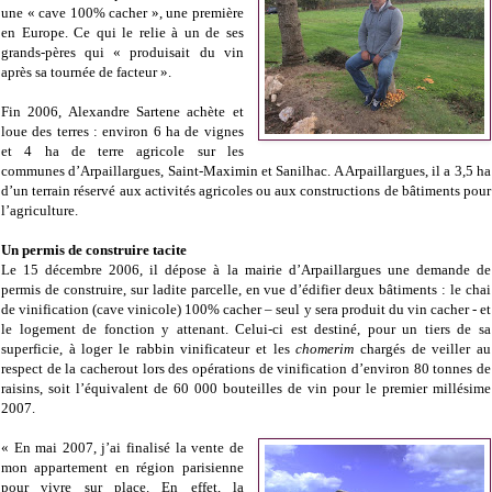
une « cave 100% cacher », une première
en Europe. Ce qui le relie à un de ses
grands-pères qui « produisait du vin
après sa tournée de facteur ».
Fin 2006, Alexandre Sartene achète et
loue des terres : environ 6 ha de vignes
et 4 ha de terre agricole sur les
communes d’Arpaillargues, Saint-Maximin et Sanilhac. A Arpaillargues, il a 3,5 ha
d’un terrain réservé aux activités agricoles ou aux constructions de bâtiments pour
l’agriculture.
Un permis de construire tacite
Le 15 décembre 2006, il dépose à la mairie d’Arpaillargues une demande de
permis de construire, sur ladite parcelle, en vue d’édifier deux bâtiments : le chai
de vinification (cave vinicole) 100% cacher – seul y sera produit du vin cacher - et
le logement de fonction y attenant. Celui-ci est destiné, pour un tiers de sa
superficie, à loger le rabbin vinificateur et les
chomerim
chargés de veiller au
respect de la cacherout lors des opérations de vinification d’environ 80 tonnes de
raisins, soit l’équivalent de 60 000 bouteilles de vin pour le premier millésime
2007.
« En mai 2007, j’ai finalisé la vente de
mon appartement en région parisienne
pour vivre sur place. En effet, la