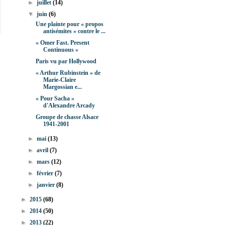
►
juillet
(14)
▼
juin
(6)
Une plainte pour « propos
antisémites » contre le ...
« Omer Fast. Present
Continuous »
Paris vu par Hollywood
« Arthur Rubinstein » de
Marie-Claire
Margossian e...
« Pour Sacha »
d'Alexandre Arcady
Groupe de chasse Alsace
1941-2001
►
mai
(13)
►
avril
(7)
►
mars
(12)
►
février
(7)
►
janvier
(8)
►
2015
(68)
►
2014
(50)
►
2013
(22)