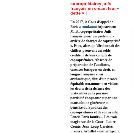
copropriétaires juifs
français en créant leur «
dette » !
En 2017, la Cour d’appel de
Paris
a condamné
injustement
M. B., copropriétaires Juifs
français, pour un prétendu «
arriéré de charges de copropriété
». Et ce, alors qu’elle donnait des
chiffres prouvant un solde
créditeur de leur compte de
copropriétaires. Absence de
préparation de l’audience,
carences basiques en droit, en
langue française et en
arithmétique, déni d’un procès
équitable notamment en violant
les droits de la défense des
justiciables juifs par une
partialité choquante et par une
mansuétude généreuse au
bénéfice du Syndicat des
copropriétaires et de son syndic
Foncia Paris fautifs… Les trois
magistrats de la Cour - Laure
Comte, Jean-Loup Carrière,
Frédéric Arbellot – ont infligé un