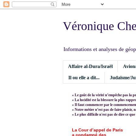
Véronique Ch
Informations et analyses de géopoli
Affaire al-Dura/Israël
Avion
Il ou elle a dit...
Judaïsme/Jui
« Le goût de la vérité n’empêche pas la p
« La lucidité est la blessure la plus rapp
« Il faut commencer par le commencement,
« Notre métier n’est pas de faire plaisir, 
« Le plus difficile n'est pas de dire ce que
La Cour d’appel de Paris
a condamné des