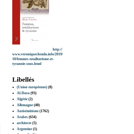
http://
www.veroniquechemla.info/2019/
10/femmes-totalitarisme-et-
tyrannie-sous.html
Libellés
(Union européenne)
(8)
Al-Dura
(93)
Algérie
(2)
Allemagne
(40)
Antisémitisme
(1762)
Arabes
(634)
architecte
(5)
Argentine
(1)