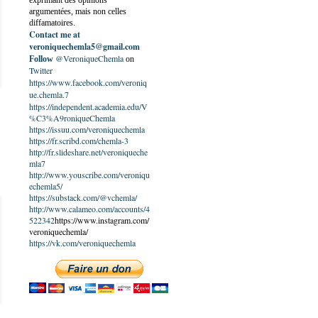
exprimant des opinions
argumentées, mais non celles
diffamatoires.
Contact me at
veroniquechemla5@gmail.com
@VeroniqueChemla
Follow
on
Twitter
https://www.facebook.com/veroniq
ue.chemla.7
https://independent.academia.edu/V
%C3%A9roniqueChemla
https://issuu.com/veroniquechemla
https://fr.scribd.com/chemla-3
http://fr.slideshare.net/veroniqueche
mla7
http://www.youscribe.com/veroniqu
echemla5/
https://substack.com/@vchemla/
http://www.calameo.com/accounts/4
522342
https://www.instagram.com/
veroniquechemla/
https://vk.com/veroniquechemla