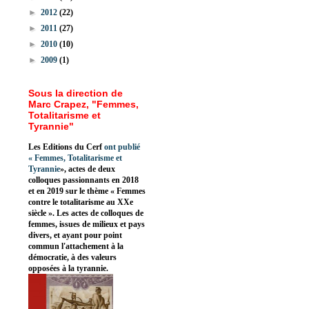
►
2012
(22)
►
2011
(27)
►
2010
(10)
►
2009
(1)
Sous la direction de
Marc Crapez, "Femmes,
Totalitarisme et
Tyrannie"
Les Editions du Cerf
ont publié
«
Femmes, Totalitarisme et
Tyrannie
», actes de deux
colloques passionnants en 2018
et en 2019 sur le thème « Femmes
contre le totalitarisme au XXe
siècle ». Les actes de colloques de
femmes, issues de milieux et pays
divers, et ayant pour point
commun l'attachement à la
démocratie, à des valeurs
opposées à la tyrannie.