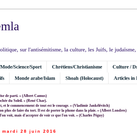
emla
tique, sur l'antisémitisme, la culture, les Juifs, le judaïsme, I
/Mode/Science/Sport
Chrétiens/Christianisme
Culture / D
fs
Monde arabe/Islam
Shoah (Holocaust)
Articles in
rise de parti. » (Albert Camus)
rochée du Soleil. » (René Char).
 et le commencement de tout est le courage. » (Vladimir Jankélévitch)
non plus de faire du tort. Il est de porter la plume dans la plaie. » (Albert Londres)
 l'on voit, mais d'accepter de voir ce que l'on voit. » (Charles Péguy)
mardi 28 juin 2016