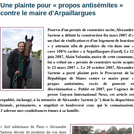
Une plainte pour « propos antisémites »
contre le maire d’Arpaillargues
Pourvu d’un permis de construire tacite, Alexandre
Sartene a débuté la construction fin mars 2007 d’«
un chai de vinification et d’un logement de fonction
» y attenant afin de produire du vin dans une «
cave 100% cacher » à Arpaillargues (Gard). Le 22
juin 2007, Alain Valantin, maire de cette commune,
lui a refusé un « permis de construire tacite acquis
le 23 mars 2007 ». Le 29 octobre 2007, Alexandre
Sartene a porté plainte près le Procureur de la
République de Nîmes contre ce maire pour «
propos antisémites, excès de pouvoir et
discrimination ». Publié en 2007, par l'agence de
presse Guysen International News, cet article est
republié, inchangé, à la mémoire de Alexandre Sartene (z'') dont la disparition
brutale, prématurée, a stupéfait et bouleversé ceux qui le connaissaient.
J'adresse mes condoléances émues à sa famille.
« Juif ashkénaze de Paris » Alexandre
Sartene décide de produire du vin dans