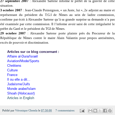
27 septembre 2007
: Alexandre Sartene informe le préfet de la gravité de cette
situation.
3 octobre 2007
: Jean-Claude Poinsignon, « un Juste, lui », 2e adjoint au maire et
représentant du président du T.G.I de Nîmes au sein de ladite commission,
confirme par écrit à Alexandre Sartene qu’à sa grande surprise sa demande n’a pas
été examinée par cette commission. Il l’informe avoir saisi de cette irrégularité le
préfet du Gard et le président du TGI de Nîmes.
29 octobre 2007
: Alexandre Sartene porte plainte près du Procureur de la
République de Nîmes contre le maire Alain Valantin pour propos antisémites,
excès de pouvoir et discrimination.
Articles sur ce blog concernant :
Affaire al-Dura/Israël
Aviation/Mode/Sports
Chrétiens
Culture
France
Il ou elle a dit...
Judaïsme/Juifs
Monde arabe/Islam
Shoah (
Holocaust
)
Articles in English
Publié par
Véronique Chemla
le
07:50:00
7 commentaires: