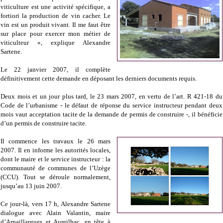
viticulture est une activité spécifique, a
fortiori la production de vin cacher. Le
vin est un produit vivant. Il me faut être
sur place pour exercer mon métier de
viticulteur », explique Alexandre
Sartene.
Le 22 janvier 2007, il complète
définitivement cette demande en déposant les derniers documents requis.
Deux mois et un jour plus tard, le 23 mars 2007, en vertu de l’art. R 421-18 du
Code de l’urbanisme - le défaut de réponse du service instructeur pendant deux
mois vaut acceptation tacite de la demande de permis de construire -, il bénéficie
d’un permis de construire tacite.
Il commence les travaux le 26 mars
2007. Il en informe les autorités locales,
dont le maire et le service instructeur : la
communauté de communes de l’Uzège
(CCU). Tout se déroule normalement,
jusqu’au 13 juin 2007.
Ce jour-là, vers 17 h, Alexandre Sartene
dialogue avec Alain Valantin, maire
d’Arpaillargues et Aureilhac, en tête à