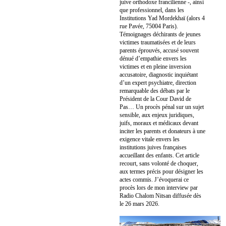
juive orthodoxe francilienne -, ainsi
que professionnel, dans les
Institutions Yad Mordekhaï (alors 4
rue Pavée, 75004 Paris).
Témoignages déchirants de jeunes
victimes traumatisées et de leurs
parents éprouvés, accusé souvent
dénué d’empathie envers les
victimes et en pleine inversion
accusatoire, diagnostic inquiétant
d’un expert psychiatre, direction
remarquable des débats par le
Président de la Cour David de
Pas… Un procès pénal sur un sujet
sensible, aux enjeux juridiques,
juifs, moraux et médicaux devant
inciter les parents et donateurs à une
exigence vitale envers les
institutions juives françaises
accueillant des enfants. Cet article
recourt, sans volonté de choquer,
aux termes précis pour désigner les
actes commis. J’évoquerai ce
procès lors de mon interview par
Radio Chalom Nitsan diffusée dès
le 26 mars 2026.