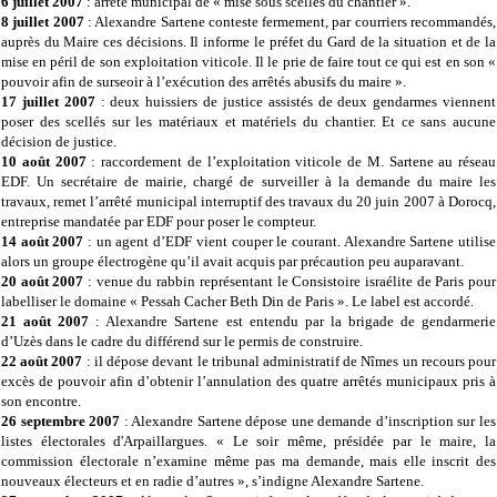
6 juillet 2007
: arrêté municipal de « mise sous scellés du chantier ».
8 juillet 2007
: Alexandre Sartene conteste fermement, par courriers recommandés,
auprès du Maire ces décisions. Il informe le préfet du Gard de la situation et de la
mise en péril de son exploitation viticole. Il le prie de faire tout ce qui est en son «
pouvoir afin de surseoir à l’exécution des arrêtés abusifs du maire ».
17 juillet 2007
: deux huissiers de justice assistés de deux gendarmes viennent
poser des scellés sur les matériaux et matériels du chantier. Et ce sans aucune
décision de justice.
10 août 2007
: raccordement de l’exploitation viticole de M. Sartene au réseau
EDF. Un secrétaire de mairie, chargé de surveiller à la demande du maire les
travaux, remet l’arrêté municipal interruptif des travaux du 20 juin 2007 à Dorocq,
entreprise mandatée par EDF pour poser le compteur.
14 août 2007
: un agent d’EDF vient couper le courant. Alexandre Sartene utilise
alors un groupe électrogène qu’il avait acquis par précaution peu auparavant.
20 août 2007
: venue du rabbin représentant le Consistoire israélite de Paris pour
labelliser le domaine « Pessah Cacher Beth Din de Paris ». Le label est accordé.
21 août 2007
: Alexandre Sartene est entendu par la brigade de gendarmerie
d’Uzès dans le cadre du différend sur le permis de construire.
22 août 2007
: il dépose devant le tribunal administratif de Nîmes un recours pour
excès de pouvoir afin d’obtenir l’annulation des quatre arrêtés municipaux pris à
son encontre.
26 septembre 2007
: Alexandre Sartene dépose une demande d’inscription sur les
listes électorales d'Arpaillargues. « Le soir même, présidée par le maire, la
commission électorale n’examine même pas ma demande, mais elle inscrit des
nouveaux électeurs et en radie d’autres », s’indigne Alexandre Sartene.