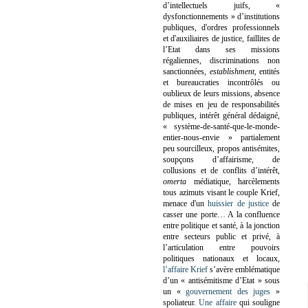
d’intellectuels juifs, «
dysfonctionnements » d’institutions
publiques, d'ordres professionnels
et d'auxiliaires de justice, faillites de
l’Etat dans ses missions
régaliennes, discriminations non
sanctionnées,
establishment
, entités
et bureaucraties incontrôlés ou
oublieux de leurs missions, absence
de mises en jeu de responsabilités
publiques, intérêt général dédaigné,
« système-de-santé-que-le-monde-
entier-nous-envie » partialement
peu sourcilleux, propos antisémites,
soupçons d’affairisme, de
collusions et de conflits d’intérêt,
omerta
médiatique, harcèlements
tous azimuts visant le couple Krief,
menace d'un
huissier de justice
de
casser une porte…
A la confluence
entre politique et santé, à la jonction
entre secteurs public et privé, à
l’articulation entre pouvoirs
politiques nationaux et locaux,
l’affaire Krief
s’avère emblématique
d’un « antisémitisme d’Etat » sous
un «
gouvernement des juges
»
spoliateur.
Une affaire
qui souligne