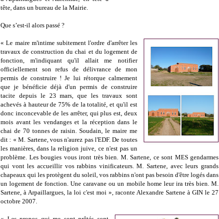
tête, dans un bureau de la Mairie.
Que s’est-il alors passé ?
« Le maire m'intime subitement l'ordre d'arrêter les
travaux de construction du chai et du logement de
fonction, m'indiquant qu'il allait me notifier
officiellement son refus de délivrance de mon
permis de construire ! Je lui rétorque calmement
que je bénéficie déjà d'un permis de construire
tacite depuis le 23 mars, que les travaux sont
achevés à hauteur de 75% de la totalité, et qu'il est
donc inconcevable de les arrêter, qui plus est, deux
mois avant les vendanges et la réception dans le
chai de 70 tonnes de raisin. Soudain, le maire me
dit : « M. Sartene, vous n'aurez pas l'EDF. De toutes
les manières, dans la religion juive, ce n'est pas un
problème. Les bougies vous iront très bien. M. Sartene, ce sont MES gendarmes
qui vont les accueillir vos rabbins vinificateurs. M. Sartene, avec leurs grands
chapeaux qui les protègent du soleil, vos rabbins n'ont pas besoin d'être logés dans
un logement de fonction. Une caravane ou un mobile home leur ira très bien. M.
Sartene, à Arpaillargues, la loi c'est moi », raconte Alexandre Sartene à GIN le 27
octobre 2007.
« Les propos qui me sont prêtés sont