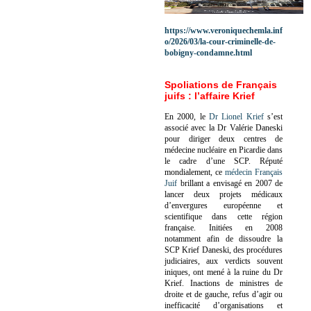
https://www.veroniquechemla.inf
o/2026/03/la-cour-criminelle-de-
bobigny-condamne.html
Spoliations de Français
juifs : l’affaire Krief
En 2000, le
Dr Lionel Krief
s’est
associé avec la Dr Valérie Daneski
pour diriger deux centres de
médecine nucléaire en Picardie dans
le cadre d’une SCP.
Réputé
mondialement, ce
médecin Français
Juif
brillant a envisagé en 2007 de
lancer deux projets médicaux
d’envergures européenne et
scientifique dans cette région
française.
Initiées en 2008
notamment afin de dissoudre la
SCP Krief Daneski, des procédures
judiciaires, aux verdicts souvent
iniques, ont mené à la ruine du Dr
Krief.
Inactions de ministres de
droite et de gauche, refus d’agir ou
inefficacité d’organisations et