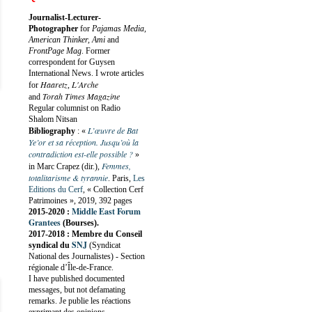
Journalist-Lecturer-
Photographer
for
Pajamas Media,
American Thinker, Ami
and
FrontPage Mag
. Former
correspondent for Guysen
International News. I wrote articles
Haaretz
L'Arche
for
,
Torah Times Magazine
and
Regular columnist on Radio
Shalom Nitsan
L’œuvre de Bat
Bibliography
:
«
Ye’or et sa réception. Jusqu’où la
contradiction est-elle possible ?
»
Femmes,
in Marc Crapez (dir.),
totalitarisme & tyrannie
. Paris,
Les
Editions du Cerf
, « Collection Cerf
Patrimoines », 2019, 392 pages
Middle East Forum
2015-2020 :
Grantees
(Bourses).
2017-2018 : Membre du Conseil
SNJ
syndical du
(Syndicat
National des Journalistes) - Section
régionale d’Île-de-France.
I have published documented
messages, but not defamating
remarks. Je publie les réactions