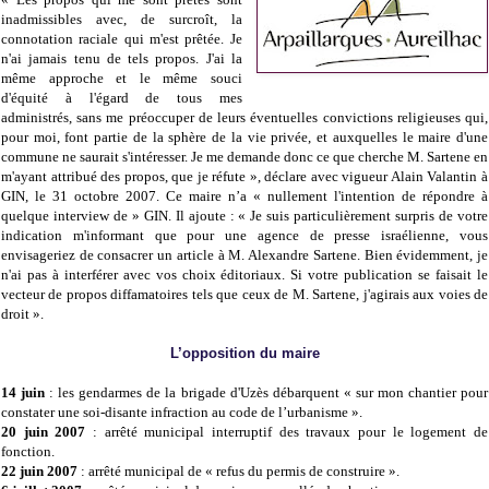
inadmissibles avec, de surcroît, la
connotation raciale qui m'est prêtée. Je
n'ai jamais tenu de tels propos. J'ai la
même approche et le même souci
d'équité à l'égard de tous mes
administrés, sans me préoccuper de leurs éventuelles convictions religieuses qui,
pour moi, font partie de la sphère de la vie privée, et auxquelles le maire d'une
commune ne saurait s'intéresser. Je me demande donc ce que cherche M. Sartene en
m'ayant attribué des propos, que je réfute », déclare avec vigueur Alain Valantin à
GIN, le 31 octobre 2007. Ce maire n’a « nullement l'intention de répondre à
quelque interview de » GIN. Il ajoute : « Je suis particulièrement surpris de votre
indication m'informant que pour une agence de presse israélienne, vous
envisageriez de consacrer un article à M. Alexandre Sartene. Bien évidemment, je
n'ai pas à interférer avec vos choix éditoriaux. Si votre publication se faisait le
vecteur de propos diffamatoires tels que ceux de M. Sartene, j'agirais aux voies de
droit ».
L’opposition du maire
14 juin
: les gendarmes de la brigade d'Uzès débarquent « sur mon chantier pour
constater une soi-disante infraction au code de l’urbanisme ».
20 juin 2007
: arrêté municipal interruptif des travaux pour le logement de
fonction.
22 juin 2007
: arrêté municipal de « refus du permis de construire ».