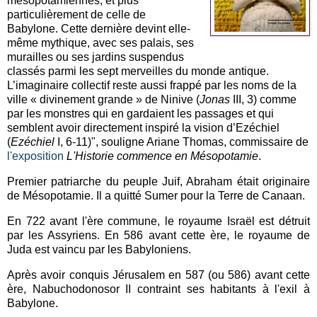
mésopotamiennes, et plus
particulièrement de celle de
Babylone. Cette dernière devint elle-
même mythique, avec ses palais, ses
murailles ou ses jardins suspendus
classés parmi les sept merveilles du monde antique.
L’imaginaire collectif reste aussi frappé par les noms de la
ville « divinement grande » de Ninive (
Jonas
III, 3) comme
par les monstres qui en gardaient les passages et qui
semblent avoir directement inspiré la vision d’Ezéchiel
(
Ezéchiel
I, 6-11)", souligne Ariane Thomas, commissaire de
l'exposition
L'Historie commence en Mésopotamie
.
Premier patriarche du peuple Juif, Abraham était originaire
de Mésopotamie. Il a quitté Sumer pour la Terre de Canaan.
En 722 avant l'ère commune, le royaume Israël est détruit
par les Assyriens. En 586 avant cette ère, le royaume de
Juda est vaincu par les Babyloniens.
Après avoir conquis Jérusalem en 587 (ou 586) avant cette
ère, Nabuchodonosor II contraint ses habitants à l'exil à
Babylone.