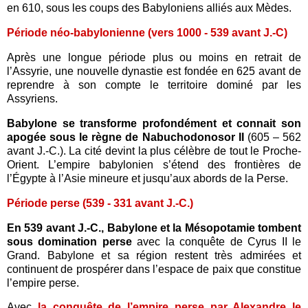
en 610, sous les coups des Babyloniens alliés aux Mèdes.
Période néo-babylonienne (vers 1000 - 539 avant J.-C)
Après une longue période plus ou moins en retrait de
l’Assyrie, une nouvelle dynastie est fondée en 625 avant de
reprendre à son compte le territoire dominé par les
Assyriens.
Babylone se transforme profondément et connait son
apogée sous le règne de Nabuchodonosor II
(605 – 562
avant J.-C.). La cité devint la plus célèbre de tout le Proche-
Orient. L’empire babylonien s’étend des frontières de
l’Égypte à l’Asie mineure et jusqu’aux abords de la Perse.
Période perse (539 - 331 avant J.-C.)
En 539 avant J.-C., Babylone et la Mésopotamie tombent
sous domination perse
avec la conquête de Cyrus II le
Grand. Babylone et sa région restent très admirées et
continuent de prospérer dans l’espace de paix que constitue
l’empire perse.
Avec
la conquête de l’empire perse par Alexandre le