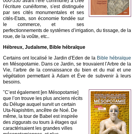
000-330 avant l'ère commune) a créé
l'écriture cunéiforme, s'est distinguée
par ses cités monumentales et ses
cités-Etats, son économie fondée sur
le commerce, et ses
perfectionnements de systèmes d’irrigation, du tissage, de la
roue, de la voûte, etc..
Hébreux, Judaïsme, Bible hébraïque
Certains ont localisé le Jardin d'Eden de la
Bible hébraïque
en Mésopotamie. Dans ce Jardin, se trouvaient l'Arbre de la
Vie, l'arbre de la connaissance du bien et du mal et une
végétation permettant à Adam et Ève de subvenir à leurs
besoins.
"C’est également [en Mésopotamie]
que l’on trouve les plus anciens récits
du Déluge auquel survit un certain
Uta-Napishtim, ancêtre de Noé. De
même, la tour de Babel est inspirée
des ziggurats ou tours à étages qui
caractérisaient les grandes villes