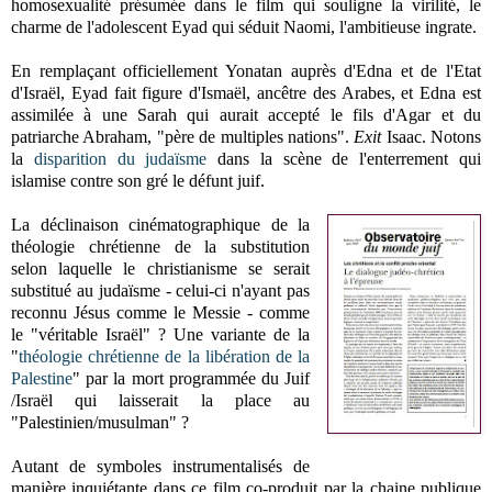
homosexualité présumée dans le film qui souligne la virilité, le
charme de l'adolescent Eyad qui séduit Naomi, l'ambitieuse ingrate.
En remplaçant officiellement Yonatan auprès d'Edna et de l'Etat
d'Israël, Eyad fait figure d'Ismaël, ancêtre des Arabes, et Edna est
assimilée à une Sarah qui aurait accepté le fils d'Agar et du
patriarche Abraham, "père de multiples nations".
Exit
Isaac. Notons
la
disparition du judaïsme
dans la scène de l'enterrement qui
islamise contre son gré le défunt juif.
La déclinaison cinématographique de la
théologie chrétienne de la substitution
selon laquelle le christianisme se serait
substitué au judaïsme - celui-ci n'ayant pas
reconnu Jésus comme le Messie - comme
le "véritable Israël" ? Une variante de la
"
théologie chrétienne de la libération de la
Palestine
" par la mort programmée du Juif
/Israël qui laisserait la place au
"Palestinien/musulman" ?
Autant de symboles instrumentalisés de
manière inquiétante dans ce film co-produit par la chaine publique