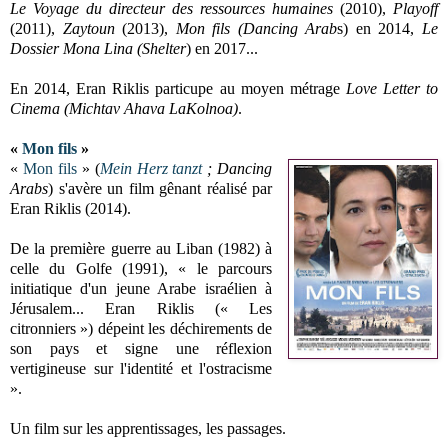
Le Voyage du directeur des ressources humaines
(2010),
Playoff
(2011),
Zaytoun
(2013),
Mon fils (Dancing Arab
s) en 2014,
Le
Dossier Mona Lina (Shelter
) en 2017...
En 2014, Eran Riklis particupe au moyen métrage
Love Letter to
Cinema (Michtav Ahava LaKolnoa)
.
«
Mon fils
»
«
Mon fils
» (
Mein Herz tanzt
; Dancing
Arabs
) s'avère un film gênant réalisé par
Eran Riklis (2014).
De la première guerre au Liban (1982) à
celle du Golfe (1991), « le parcours
initiatique d'un jeune Arabe israélien à
Jérusalem... Eran Riklis (« Les
citronniers ») dépeint les déchirements de
son pays et signe une réflexion
vertigineuse sur l'identité et l'ostracisme
».
Un film sur les apprentissages, les passages.