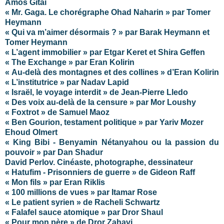
Amos Gitai
« Mr. Gaga. Le chorégraphe Ohad Naharin » par Tomer
Heymann
« Qui va m’aimer désormais ? » par Barak Heymann et
Tomer Heymann
« L’agent immobilier » par Etgar Keret et Shira Geffen
« The Exchange » par Eran Kolirin
« Au-delà des montagnes et des collines » d’Eran Kolirin
« L’institutrice » par Nadav Lapid
« Israël, le voyage interdit » de Jean-Pierre Lledo
« Des voix au-delà de la censure » par Mor Loushy
« Foxtrot » de Samuel Maoz
« Ben Gourion, testament politique » par Yariv Mozer
Ehoud Olmert
« King Bibi - Benyamin Nétanyahou ou la passion du
pouvoir » par Dan Shadur
David Perlov. Cinéaste, photographe, dessinateur
« Hatufim - Prisonniers de guerre » de Gideon Raff
« Mon fils » par Eran Riklis
« 100 millions de vues » par Itamar Rose
« Le patient syrien » de Racheli Schwartz
« Falafel sauce atomique » par Dror Shaul
« Pour mon père » de Dror Zahavi