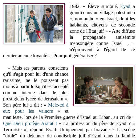
1982. « Élève surdoué,
Eyad
a
grandi dans un village palestinien
», non arabe « en Israël, dont les
habitants, citoyens de seconde
zone de l'État juif » - Arte diffuse
la propagande antisémite
mensongère contre Israël -, «
n'éprouvent à l'égard de ce
dernier aucune loyauté ». Pourquoi généraliser ?
« Mais ses parents, conscients
qu'il s'agit pour lui d'une chance
rarissime, ne le poussent pas
moins à partir lorsqu'il est accepté
comme interne dans le plus
prestigieux lycée de Jérusalem ».
Son père lui a dit : «
Mêle-toi à
eux pour les vaincre
» et
manifeste, lors de la Première guerre d’Israël au Liban, au cri de «
Que Dieu protège Arafat !
» La profession du père de Eyad ? «
Terroriste », répond Eyad. Uniquement par bravade ? La scène
"drôle" du déjeuner du condisciple juif d'Eyad dans la famille