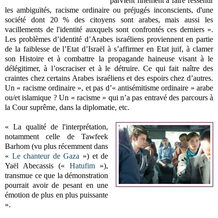
parvient finement à faire ressentir
les ambiguïtés, racisme ordinaire ou préjugés inconscients, d'une
société dont 20 % des citoyens sont arabes, mais aussi les
vacillements de l'identité auxquels sont confrontés ces derniers ».
Les problèmes d’identité d’Arabes israéliens proviennent en partie
de la faiblesse de l’Etat d’Israël à s’affirmer en Etat juif, à clamer
son Histoire et à combattre la propagande haineuse visant à le
délégitimer, à l’oscraciser et à le détruire. Ce qui fait naître des
craintes chez certains Arabes israéliens et des espoirs chez d’autres.
Un « racisme ordinaire », et pas d’« antisémitisme ordinaire » arabe
ou/et islamique ? Un « racisme » qui n’a pas entravé des parcours à
la Cour suprême, dans la diplomatie, etc.
« La qualité de l'interprétation,
notamment celle de Tawfeek
Barhom (vu plus récemment dans
«
Le chanteur de Gaza
») et de
Yaël Abecassis («
Hatufim
»),
transmue ce que la démonstration
pourrait avoir de pesant en une
émotion de plus en plus puissante
».