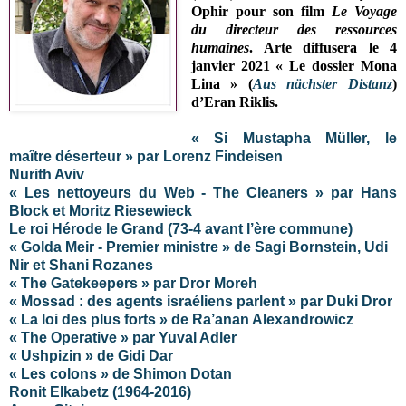
Ophir pour son film
Le Voyage
du directeur des ressources
humaines
. Arte diffusera le 4
janvier 2021 « Le dossier Mona
Lina » (
Aus nächster Distanz
)
d’Eran Riklis.
«
Si Mustapha Müller, le
maître déserteur » par Lorenz Findeisen
Nurith Aviv
« Les nettoyeurs du Web - The Cleaners » par Hans
Block et Moritz Riesewieck
Le roi Hérode le Grand (73-4 avant l’ère commune)
« Golda Meir - Premier ministre » de Sagi Bornstein, Udi
Nir et Shani Rozanes
« The Gatekeepers » par Dror Moreh
« Mossad : des agents israéliens parlent »
par Duki Dror
« La loi des plus forts » de Ra’anan Alexandrowicz
« The Operative » par Yuval Adler
« Ushpizin » de Gidi Dar
« Les colons » de Shimon Dotan
Ronit Elkabetz (1964-2016)