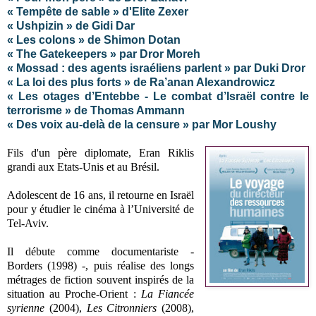
« Tempête de sable » d'Elite Zexer
« Ushpizin » de Gidi Dar
« Les colons » de Shimon Dotan
« The Gatekeepers » par Dror Moreh
« Mossad : des agents israéliens parlent »
par Duki Dror
« La loi des plus forts » de Ra’anan Alexandrowicz
« Les otages d’Entebbe - Le combat d’Israël contre le
terrorisme » de Thomas Ammann
« Des voix au-delà de la censure » par Mor Loushy
Fils d'un père diplomate, Eran Riklis
grandi aux Etats-Unis et au Brésil.
Adolescent de 16 ans, il retourne en Israël
pour y étudier le cinéma à l’Université de
Tel-Aviv.
Il débute comme documentariste -
Borders (1998) -, puis réalise des longs
métrages de fiction souvent inspirés de la
situation au Proche-Orient :
La Fiancée
syrienne
(2004),
Les Citronniers
(2008),