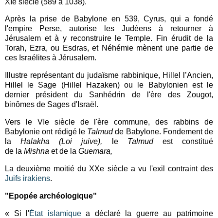
XIe siècle (589 à 1038).
Après la prise de Babylone en 539, Cyrus, qui a fondé
l'empire Perse, autorise les Judéens à retourner à
Jérusalem et à y reconstruire le Temple. Fin érudit de la
Torah, Ezra, ou Esdras, et Néhémie mènent une partie de
ces Israélites à Jérusalem.
Illustre représentant du judaïsme rabbinique, Hillel l’Ancien,
Hillel le Sage (Hillel Hazaken) ou le Babylonien est le
dernier président du Sanhédrin de l'ère des Zougot,
binômes de Sages d'Israël.
Vers le VIe siècle de l'ère commune, des rabbins de
Babylonie ont rédigé le
Talmud
de Babylone. Fondement de
la
Halakha (Loi juive),
le
Talmud
est
constitué
de la
Mishna
et de la
Guemara,
La deuxième moitié du XXe siècle a vu l'exil contraint des
Juifs irakiens
.
"Epopée archéologique"
« Si l'
État islamique
a déclaré la guerre au patrimoine