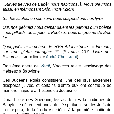
"
Sur les fleuves de Babèl, nous habitions là. Nous pleurions
aussi, en mémorisant Siôn. (note : Zion)
Sur les saules, en son sein, nous suspendions nos lyres.
Oui, nos geôliers nous demandaient les paroles d’un poème
; nos pillards, de la joie : « Poétisez-nous un poème de Siôn
! »
Quoi, poétiser le poème de IHVH-Adonaï (note : = Jah, etc.)
sur une glèbe étrangère ?
" (
Psaume 137
,
Livre des
Psaumes,
traduction de
André Chouraqui
).
Troisième opéra de
Verdi
,
Nabucco
relate l’esclavage des
Hébreux à Babylone.
Ces Judéens exilés constituent l'une des plus anciennes
diasporas juives, et certains d'entre eux ont contribué de
manière majeure à l'histoire du Judaïsme.
Durant l'ère des Gueonim, les académies talmudiques de
Babylonie détiennent une autorité spirituelle sur les Juifs de
la diaspora, de la fin du VIe siècle à la première moitié du