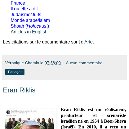
France
Il ou elle a dit...
Judaïsme/Juifs
Monde arabe/Islam
Shoah (
Holocaust
)
Articles in English
Les citations sur le documentaire sont d'
Arte
.
Véronique Chemla
le
07:58:00
Aucun commentaire:
Partager
Eran Riklis
Eran Riklis est un
réalisateur,
producteur et scénariste
israélien
né en 1954 à Beer-Sheva
(Israël). En 2010, il a reçu un