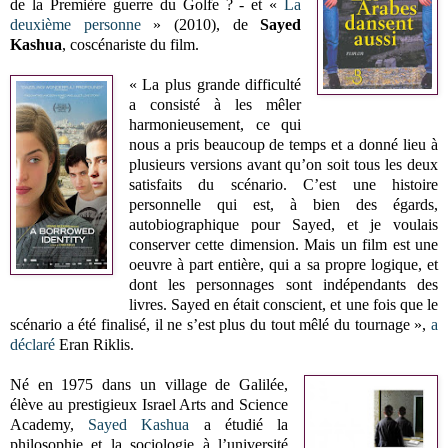
de la Première guerre du Golfe ? - et «
La
deuxième personne
» (2010), de
Sayed
Kashua
, coscénariste du film.
« La plus grande difficulté
a consisté à les mêler
harmonieusement, ce qui
nous a pris beaucoup de temps et a donné lieu à
plusieurs versions avant qu’on soit tous les deux
satisfaits du scénario. C’est une histoire
personnelle qui est, à bien des égards,
autobiographique pour Sayed, et je voulais
conserver cette dimension. Mais un film est une
oeuvre à part entière, qui a sa propre logique, et
dont les personnages sont indépendants des
livres. Sayed en était conscient, et une fois que le
scénario a été finalisé, il ne s’est plus du tout mêlé du tournage »,
a
déclaré
Eran Riklis.
Né en 1975 dans un village de Galilée,
élève au prestigieux Israel Arts and Science
Academy,
Sayed Kashua
a étudié la
philosophie et la sociologie à l’université