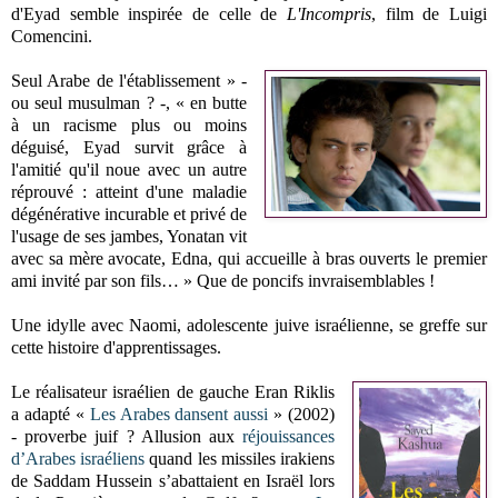
d'Eyad semble inspirée de celle de
L'Incompris
, film de Luigi
Comencini.
Seul Arabe de l'établissement » -
ou seul musulman ? -, « en butte
à un racisme plus ou moins
déguisé, Eyad survit grâce à
l'amitié qu'il noue avec un autre
réprouvé : atteint d'une maladie
dégénérative incurable et privé de
l'usage de ses jambes, Yonatan vit
avec sa mère avocate, Edna, qui accueille à bras ouverts le premier
ami invité par son fils… » Que de poncifs invraisemblables !
Une idylle avec Naomi, adolescente juive israélienne, se greffe sur
cette histoire d'apprentissages.
Le réalisateur israélien de gauche Eran Riklis
a adapté «
Les Arabes dansent aussi
» (2002)
- proverbe juif ? Allusion aux
réjouissances
d’Arabes israéliens
quand les missiles irakiens
de Saddam Hussein s’abattaient en Israël lors