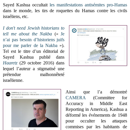
Sayed Kashua occultait
les manifestations antisémites pro-Hamas
dans le monde, les tirs de roquettes du Hamas contre les civils
israéliens, etc.
I don't need Jewish historians to
tell me about the Nakba
(«
Je
n’ai pas besoin d’historiens juifs
pour me parler de la Nakba
»).
Tel est le titre d’un éditorial de
Sayed Kashua publié dans
Haaretz
(29 octobre 2016) dans
lequel l’auteur a stigmatisé une
prétendue malhonnêteté
israélienne.
Ainsi que l’a démontré
CAMERA
(
Committee for
Accuracy in Middle East
Reporting in America)
, Kashua a
déformé les événements de 1948
pour occulter les attaques
commises par les habitants de