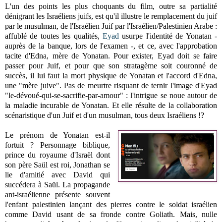
L'un des points les plus choquants du film, outre sa partialité
dénigrant les Israéliens juifs, est qu'il illustre le remplacement du juif
par le musulman, de l'Israélien Juif par l'Israélien/Palestinien Arabe :
affublé de toutes les qualités,
Eyad
usurpe l'identité de Yonatan -
auprès de la banque, lors de l'examen -, et ce, avec l'approbation
tacite d'Edna, mère de Yonatan. Pour exister, Eyad doit se faire
passer pour Juif, et pour que son stratagème soit couronné de
succès, il lui faut la mort physique de Yonatan et l'accord d'Edna,
une "mère juive". Pas de meurtre risquant de ternir l'image d'Eyad
"le-dévoué-qui-se-sacrifie-par-amour" : l'intrigue se noue autour de
la maladie incurable de Yonatan. Et elle résulte de la collaboration
scénaristique d'un Juif et d'un musulman, tous deux Israéliens !?
Le prénom de Yonatan est-il
fortuit ? Personnage biblique,
prince du royaume d'Israël dont
son père Saül est roi, Jonathan se
lie d'amitié avec David qui
succédera à Saül. La propagande
ant-israélienne présente souvent
l'enfant palestinien lançant des pierres contre le soldat israélien
comme David usant de sa fronde contre Goliath. Mais, nulle