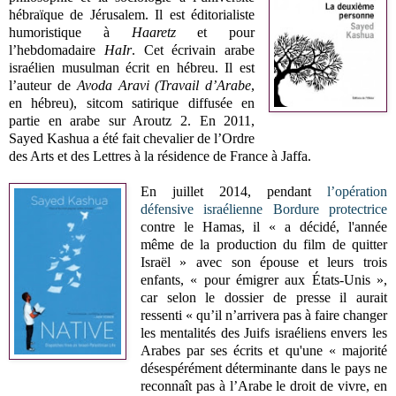
hébraïque de Jérusalem. Il est éditorialiste
humoristique à
Haaretz
et pour
l’hebdomadaire
HaIr
. Cet écrivain arabe
israélien musulman écrit en hébreu. Il est
l’auteur de
Avoda Aravi (Travail d’Arabe
,
en hébreu), sitcom satirique diffusée en
partie en arabe sur Aroutz 2. En 2011,
Sayed Kashua a été fait chevalier de l’Ordre
des Arts et des Lettres à la résidence de France à Jaffa.
En juillet 2014, pendant
l’opération
défensive israélienne Bordure protectrice
contre le Hamas, il « a décidé, l'année
même de la production du film de quitter
Israël » avec son épouse et leurs trois
enfants, « pour émigrer aux États-Unis »,
car selon le dossier de presse il aurait
ressenti « qu’il n’arrivera pas à faire changer
les mentalités des Juifs israéliens envers les
Arabes par ses écrits et qu'une « majorité
désespérément déterminante dans le pays ne
reconnaît pas à l’Arabe le droit de vivre, en