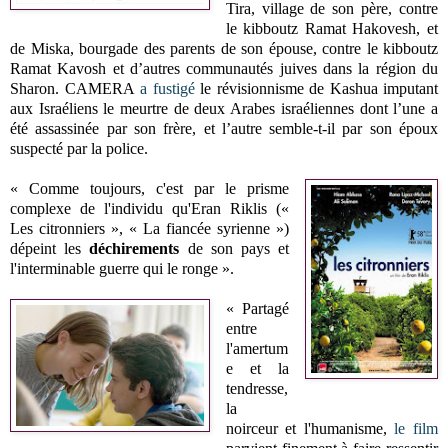
Tira, village de son père, contre
le kibboutz Ramat Hakovesh, et
de Miska, bourgade des parents de son épouse, contre le kibboutz
Ramat Kavosh et d’autres communautés juives dans la région du
Sharon. CAMERA
a fustigé
le révisionnisme de Kashua imputant
aux Israéliens le meurtre de deux Arabes israéliennes dont l’une a
été assassinée par son frère, et l’autre semble-t-il par son époux
suspecté par la police.
« Comme toujours, c'est par le prisme
complexe de l'individu qu'Eran Riklis («
Les citronniers », « La fiancée syrienne »)
dépeint les
déchirements
de son pays et
l'interminable guerre qui le ronge ».
« Partagé
entre
l'amertum
e et la
tendresse,
la
noirceur et l'humanisme,
le film