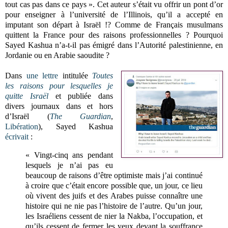
tout cas pas dans ce pays ». Cet auteur s’était vu offrir un pont d’or
pour enseigner à l’université de l’Illinois, qu’il a accepté en
imputant son départ à Israël !? Comme de Français musulmans
quittent la France pour des raisons professionnelles ? Pourquoi
Sayed Kashua n’a-t-il pas émigré dans l’Autorité palestinienne, en
Jordanie ou en Arabie saoudite ?
Dans
une lettre
intitulée
Toutes
les raisons pour lesquelles je
quitte Israël
et publiée dans
divers journaux dans et hors
d’Israël (
The Guardian
,
Libération
), Sayed Kashua
écrivait
:
« Vingt-cinq ans pendant
lesquels je n’ai pas eu
beaucoup de raisons d’être optimiste mais j’ai continué
à croire que c’était encore possible que, un jour, ce lieu
où vivent des juifs et des Arabes puisse connaître une
histoire qui ne nie pas l’histoire de l’autre. Qu’un jour,
les Israéliens cessent de nier la Nakba, l’occupation, et
qu’ils cessent de fermer les yeux devant la souffrance