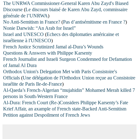
The UNRWA Commissioner-General Karen Abu Zayd's Biased
Discourse
(
Le discours biaisé de Karen Abu Zayd, commissaire
générale de l’UNRWA
)
No Anti-Semitism in France?
(
Pas d’antisémitisme en France ?
)
Nonie Darwish: “An Arab for
Israel
”
Israel and UNESCO
(
Echecs des diplomaties américaine et
israélienne à l'UNESCO
)
French Justice Scrutinized Jamal al-Dura’s Wounds
Questions & Answers with Philippe Karsenty
French Journalist and Israeli Surgeon Condemned for Defamation
of Jamal Al Dura
Orthodox Union's Delegation Met with Paris Consistoire's
Officials
(
Une délégation de l'Orthodox Union reçue au Consistoire
israélite de Paris Ile-de-France
)
Al-Qaeda’s French-Algerian “mujahidin” Mohamed Merah killed 7
persons in South-Western France
Al-Dura: French Court (Re-)Considers Philippe Karsenty’s Fate
Krief Affair, an axample of French state-Backed Anti-Semitism
Petition against Despoilment of French Jews