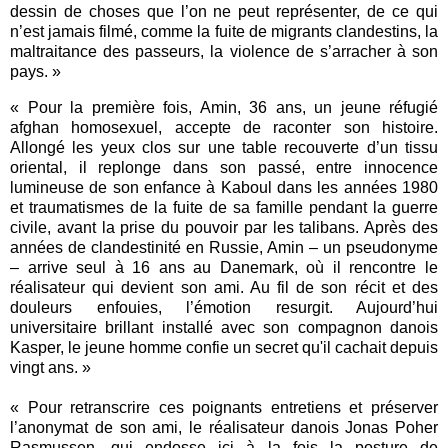
dessin de choses que l’on ne peut représenter, de ce qui
n’est jamais filmé, comme la fuite de migrants clandestins, la
maltraitance des passeurs, la violence de s’arracher à son
pays. »
« Pour la première fois, Amin, 36 ans, un jeune réfugié
afghan homosexuel, accepte de raconter son histoire.
Allongé les yeux clos sur une table recouverte d’un tissu
oriental, il replonge dans son passé, entre innocence
lumineuse de son enfance à Kaboul dans les années 1980
et traumatismes de la fuite de sa famille pendant la guerre
civile, avant la prise du pouvoir par les talibans. Après des
années de clandestinité en Russie, Amin – un pseudonyme
– arrive seul à 16 ans au Danemark, où il rencontre le
réalisateur qui devient son ami. Au fil de son récit et des
douleurs enfouies, l’émotion resurgit. Aujourd’hui
universitaire brillant installé avec son compagnon danois
Kasper, le jeune homme confie un secret qu'il cachait depuis
vingt ans. »
« Pour retranscrire ces poignants entretiens et préserver
l’anonymat de son ami, le réalisateur danois Jonas Poher
Rasmussen, qui endosse ici à la fois la posture de