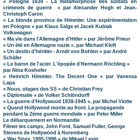
« Pologne 1939 - La métamorphose des soldats en
criminels de guerre » par Alexander Hogh et Jean-
Christoph Caron
« La blonde province de Himmler. Une expérimentation
en Pologne » par Klaus Salge et Jacek Kubiak
Volkswagen
« Ma vie dans l'Allemagne d'Hitler » par Jérôme Prieur
« Un été en Allemagne nazie », par Michael Kloft
« Un destin d'héritier - Arndt von Bohlen » par André
Schäfer
« Le baron de l'acier. L'épopée d'Hermann Röchling »
par Nina Koshofer
« Heinrich Himmler. The Decent One » par Vanessa
Lapa
« Nous, otages des SS » de Christian Frey
« Diplomatie » de Volker Schlöndorff
« La guerre d'Hollywood 1939-1945 », par Michel Viotte
« Quand Hollywood monte au front. La propagande
pendant la 2ème guerre mondiale » par Peter Miller
Le débarquement en Normandie
Filmer les camps, John Ford, Samuel Fuller, George
Stevens de Hollywood à Nuremberg
« War Story, 1995-1996 » de Mikael Levin