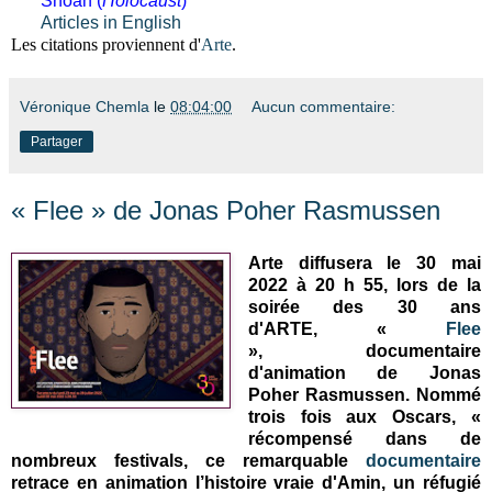
Shoah (
Holocaust
)
Articles in English
Les citations proviennent d'
Arte
.
Véronique Chemla
le
08:04:00
Aucun commentaire:
Partager
« Flee » de Jonas Poher Rasmussen
Arte diffusera le 30 mai
2022 à 20 h 55,
lors de la
soirée des 30 ans
d'ARTE,
«
Flee
»,
documentaire
d'animation
de Jonas
Poher Rasmussen. N
ommé
trois fois aux Oscars,
«
récompensé dans de
nombreux festivals, ce remarquable
documentaire
retrace en animation l’histoire vraie d'Amin, un réfugié