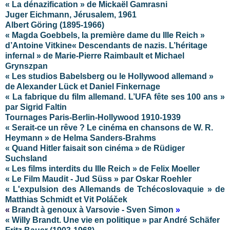
« La dénazification » de Mickaël Gamrasni
Juger Eichmann, Jérusalem, 1961
Albert Göring (1895-1966)
« Magda Goebbels, la première dame du IIIe Reich »
d’Antoine Vitkine
« Descendants de nazis. L’héritage
infernal » de Marie-Pierre Raimbault et Michael
Grynszpan
« Les studios Babelsberg ou le Hollywood allemand »
de Alexander Lück et Daniel Finkernage
« La fabrique du film allemand. L’UFA fête ses 100 ans »
par Sigrid Faltin
Tournages Paris-Berlin-Hollywood 1910-1939
« Serait-ce un rêve ? Le cinéma en chansons de W. R.
Heymann » de Helma Sanders-Brahms
« Quand Hitler faisait son cinéma » de Rüdiger
Suchsland
« Les films interdits du IIIe Reich » de Felix Moeller
« Le Film Maudit - Jud Süss » par Oskar Roehler
« L'expulsion des Allemands de Tchécoslovaquie » de
Matthias Schmidt et Vit Poláček
«
Brandt à genoux à Varsovie -
Sven Simon
»
« Willy Brandt. Une vie en politique » par André Schäfer