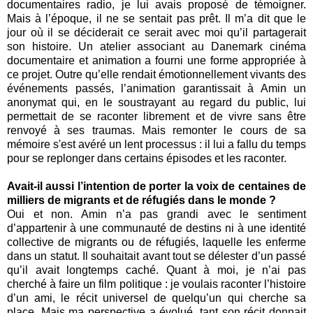
documentaires radio, je lui avais proposé de témoigner.
Mais à l’époque, il ne se sentait pas prêt. Il m’a dit que le
jour où il se déciderait ce serait avec moi qu’il partagerait
son histoire. Un atelier associant au Danemark cinéma
documentaire et animation a fourni une forme appropriée à
ce projet. Outre qu’elle rendait émotionnellement vivants des
événements passés, l’animation garantissait à Amin un
anonymat qui, en le soustrayant au regard du public, lui
permettait de se raconter librement et de vivre sans être
renvoyé à ses traumas. Mais remonter le cours de sa
mémoire s'est avéré un lent processus : il lui a fallu du temps
pour se replonger dans certains épisodes et les raconter.
Avait-il aussi l’intention de porter la voix de centaines de
milliers de migrants et de réfugiés dans le monde ?
Oui et non. Amin n’a pas grandi avec le sentiment
d’appartenir à une communauté de destins ni à une identité
collective de migrants ou de réfugiés, laquelle les enferme
dans un statut. Il souhaitait avant tout se délester d’un passé
qu’il avait longtemps caché. Quant à moi, je n’ai pas
cherché à faire un film politique : je voulais raconter l’histoire
d’un ami, le récit universel de quelqu’un qui cherche sa
place. Mais ma perspective a évolué, tant son récit donnait