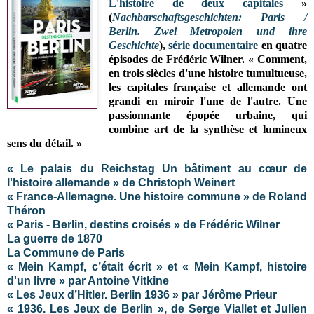
L'histoire de deux capitales
»
(
Nachbarschaftsgeschichten: Paris /
Berlin. Zwei Metropolen und ihre
Geschichte
),
série documentaire
en quatre
épisodes
de Frédéric Wilner
.
« Comment,
en trois siècles d'une histoire tumultueuse,
les capitales française et allemande ont
grandi en miroir l'une de l'autre. Une
passionnante épopée urbaine, qui
combine art de la synthèse et lumineux
sens du détail. »
« Le palais du Reichstag Un bâtiment au cœur de
l'histoire allemande » de Christoph Weinert
« France-Allemagne. Une histoire commune » de Roland
Théron
« Paris - Berlin, destins croisés » de Frédéric Wilner
La guerre de 1870
La Commune de Paris
« Mein Kampf, c’était écrit » et « Mein Kampf, histoire
d'un livre » par Antoine Vitkine
« Les Jeux d’Hitler. Berlin 1936 » par Jérôme Prieur
« 1936. Les Jeux de Berlin », de Serge Viallet et Julien