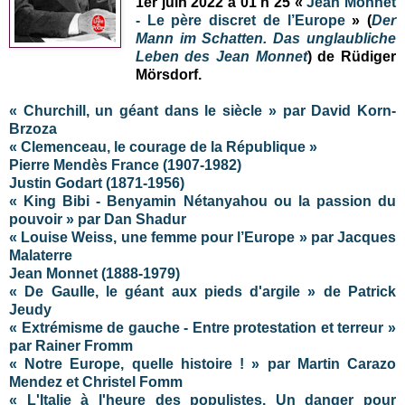
1er juin 2022 à 01 h 25 «
Jean Monnet
- Le père discret de l’Europe
» (
Der
Mann im Schatten. Das unglaubliche
Leben des Jean Monnet
) de Rüdiger
Mörsdorf.
« Churchill, un géant dans le siècle » par David Korn-
Brzoza
« Clemenceau, le courage de la République »
Pierre Mendès France (1907-1982)
Justin Godart (1871-1956)
« King Bibi - Benyamin Nétanyahou ou la passion du
pouvoir » par Dan Shadur
« Louise Weiss, une femme pour l’Europe » par Jacques
Malaterre
Jean Monnet (1888-1979)
« De Gaulle, le géant aux pieds d'argile » de Patrick
Jeudy
« Extrémisme de gauche - Entre protestation et terreur »
par Rainer Fromm
« Notre Europe, quelle histoire ! » par Martin Carazo
Mendez et Christel Fomm
« L'Italie à l'heure des populistes. Un danger pour