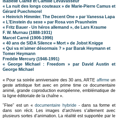
Isabelle Clarke et Camille Levavasseur
« La nuit des longs couteaux » de Marie-Pierre Camus et
Gérard Puechmorel
« Heinrich Himmler. The Decent One » par Vanessa Lapa
« L’Einstein du sexe » par Rosa von Praunheim
« Fritz Bauer - Un héros allemand », de Lars Kraume
F. W. Murnau (1888-1931)
Marcel Carné (1906-1996)
« 40 ans de SIDA Silence = Mort » de Jobst Knigge
« Qui va m’aimer désormais ? » par Barak Heymann et
Tomer Heymann
Freddie Mercury (1946-1991)
« George Michael : Freedom » par David Austin et
George Michael
« Pour sa soirée anniversaire des 30 ans, ARTE
affirme
un
geste artistique fort avec en prime time ce documentaire
animé, grande coproduction européenne, emblématique de
la ligne éditoriale de la chaîne ».
"Flee" est un «
documentaire hybride
- dans sa forme et
dans son récit. Les images d’archives s’alternent avec
plusieurs sortes d’animation. La réalité est supportée par le