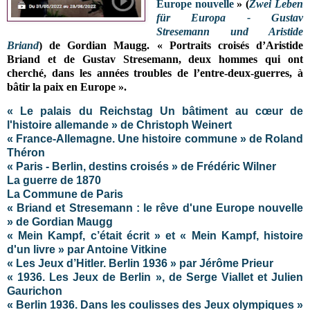
Europe nouvelle
» (
Zwei Leben
für Europa - Gustav
Stresemann und Aristide
Briand
) de Gordian Maugg. « Portraits croisés d’Aristide
Briand et de Gustav Stresemann, deux hommes qui ont
cherché, dans les années troubles de l’entre-deux-guerres, à
bâtir la paix en Europe ».
« Le palais du Reichstag Un bâtiment au cœur de
l'histoire allemande » de Christoph Weinert
« France-Allemagne. Une histoire commune » de Roland
Théron
« Paris - Berlin, destins croisés » de Frédéric Wilner
La guerre de 1870
La Commune de Paris
« Briand et Stresemann : le rêve d'une Europe nouvelle
» de Gordian Maugg
« Mein Kampf, c’était écrit » et « Mein Kampf, histoire
d'un livre » par Antoine Vitkine
« Les Jeux d’Hitler. Berlin 1936 » par Jérôme Prieur
« 1936. Les Jeux de Berlin », de Serge Viallet et Julien
Gaurichon
« Berlin 1936. Dans les coulisses des Jeux olympiques »