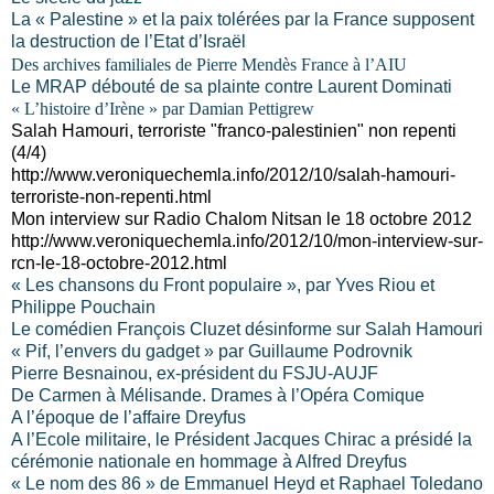
La « Palestine » et la paix tolérées par la France supposent
la destruction de l’Etat d’Israël
Des archives familiales de Pierre Mendès France à l’AIU
Le MRAP débouté de sa plainte contre Laurent Dominati
« L’histoire d’Irène » par Damian Pettigrew
Salah Hamouri, terroriste "franco-palestinien" non repenti
(4/4)
http://www.veroniquechemla.info/2012/10/salah-hamouri-
terroriste-non-repenti.html
Mon interview sur Radio Chalom Nitsan le 18 octobre 2012
http://www.veroniquechemla.info/2012/10/mon-interview-sur-
rcn-le-18-octobre-2012.html
« Les chansons du Front populaire », par Yves Riou et
Philippe Pouchain
Le comédien François Cluzet désinforme sur Salah Hamouri
« Pif, l’envers du gadget » par Guillaume Podrovnik
Pierre Besnainou, ex-président du FSJU-AUJF
De Carmen à Mélisande. Drames à l’Opéra Comique
A l’époque de l’affaire Dreyfus
A l’Ecole militaire, le Président Jacques Chirac a présidé la
cérémonie nationale en hommage à Alfred Dreyfus
« Le nom des 86 » de Emmanuel Heyd et Raphael Toledano