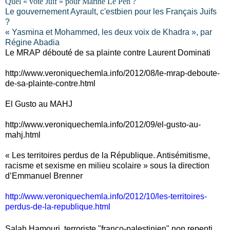
Quel « vote Juif » pour Marine Le Pen ?
Le gouvernement Ayrault, c'estbien pour les Français Juifs
?
« Yasmina et Mohammed, les deux voix de Khadra », par
Régine Abadia
Le MRAP débouté de sa plainte contre Laurent Dominati
http://www.veroniquechemla.info/2012/08/le-mrap-deboute-
de-sa-plainte-contre.html
El Gusto au MAHJ
http://www.veroniquechemla.info/2012/09/el-gusto-au-
mahj.html
« Les territoires perdus de la République. Antisémitisme,
racisme et sexisme en milieu scolaire » sous la direction
d’Emmanuel Brenner
http://www.veroniquechemla.info/2012/10/les-territoires-
perdus-de-la-republique.html
Salah Hamouri, terroriste "franco-palestinien" non repenti