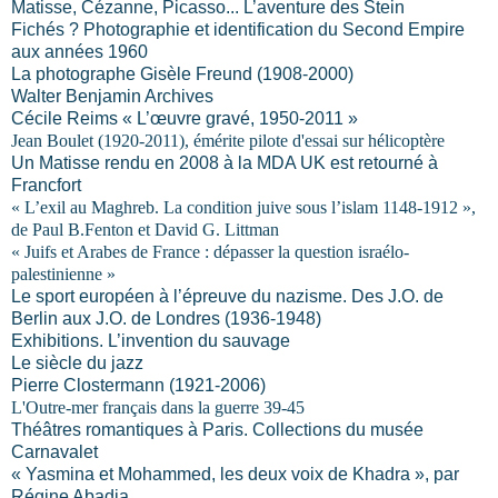
Matisse, Cézanne, Picasso... L’aventure des Stein
Fichés ? Photographie et identification du Second Empire
aux années 1960
La photographe Gisèle Freund (1908-2000)
Walter Benjamin Archives
Cécile Reims « L’œuvre gravé, 1950-2011 »
Jean Boulet (1920-2011), émérite pilote d'essai sur hélicoptère
Un Matisse rendu en 2008 à la MDA UK est retourné à
Francfort
« L’exil au Maghreb. La condition juive sous l’islam 1148-1912 »,
de Paul B.Fenton et David G. Littman
« Juifs et Arabes de France : dépasser la question israélo-
palestinienne »
Le sport européen à l’épreuve du nazisme. Des J.O. de
Berlin aux J.O. de Londres (1936-1948)
Exhibitions. L’invention du sauvage
Le siècle du jazz
Pierre Clostermann (1921-2006)
L'Outre-mer français dans la guerre 39-45
Théâtres romantiques à Paris. Collections du musée
Carnavalet
« Yasmina et Mohammed, les deux voix de Khadra », par
Régine Abadia