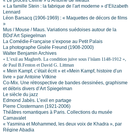
« Le procès Céline » d’Antoine de Meaux
« La famille Stein : la fabrique de l'art moderne » d’Elizabeth
Lennard
Léon Barsacq (1906-1969) : « Maquettes de décors de films
»
Mus / Mouse / Maus. Variations suédoises autour de la
BDd’Art Spiegelman
La Comédie-Française s’expose au Petit Palais
La photographe Gisèle Freund (1908-2000)
Walter Benjamin Archives
« L’exil au Maghreb. La condition juive sous l’islam 1148-1912 »,
de Paul B.Fenton et David G. Littman
« Mein Kampf, c’était écrit » et «Mein Kampf, histoire d'un
livre » par Antoine Vitkine
Co-Mix. Une rétrospective de bandes dessinées, graphisme
et débris divers d’Art Spiegelman
Le siècle du jazz
Edmond Jabès. L’exil en partage
Pierre Clostermann (1921-2006)
Théâtres romantiques à Paris. Collections du musée
Carnavalet
« Yasmina et Mohammed, les deux voix de Khadra », par
Régine Abadia