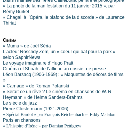
Dans l’intimité des frères Caillebotte, peintre et photographe
« La photo de la manifestation du 11 janvier 2015 », par
Rémy Burkel
« Chagall à l’Opéra, le plafond de la discorde » de Laurence
Thiriat
Cinéma
« Mumu » de Joël Séria
L'acteur Roschdy Zem, un « coeur qui bat pour la paix »
selon SaphirNews
Le voyage imaginaire d’Hugo Pratt
Cinéma et Shoah, de l’affiche au dossier de presse
Léon Barsacq (1906-1969) : « Maquettes de décors de films
»
« Carnage » de Roman Polanski
« Serait-ce un rêve ? Le cinéma en chansons de W. R.
Heymann » de Helma Sanders-Brahms
Le siècle du jazz
Pierre Clostermann (1921-2006)
« Spécial Bardot » par François Reichenbach et Eddy Matalon
Paris en chansons
« L’histoire d’Irène » par Damian Pettigrew