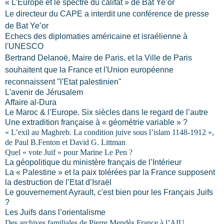
« L’Europe et le spectre du califat » de Bat Ye’or
Le directeur du CAPE a interdit une conférence de presse
de Bat Ye’or
Echecs des diplomaties américaine et israélienne à
l'UNESCO
Bertrand Delanoë, Maire de Paris, et la Ville de Paris
souhaitent que
la France
et l'Union européenne
reconnaissent "l'Etat palestinien"
L'avenir de Jérusalem
Affaire al-Dura
Le Maroc
& l’Europe. Six siècles dans le regard de l’autre
Une extradition française à « géométrie variable » ?
« L’exil au Maghreb. La condition juive sous l’islam 1148-1912 »,
de Paul B.Fenton et David G. Littman
Quel « vote Juif » pour Marine Le Pen ?
La géopolitique du ministère français de l’Intérieur
La « Palestine » et la paix tolérées par la France supposent
la destruction de l’Etat d’Israël
Le gouvernement Ayrault, c'est bien pour les Français Juifs
?
Les Juifs dans l’orientalisme
Des archives familiales de Pierre Mendès France à l’AIU