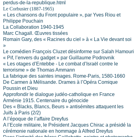
perdus-de-la-republique.html
Le Corbusier (1887-1965)
« Les chansons du Front populaire », par Yves Riou et
Philippe Pouchain
La Collaboration 1940-1945
Marc Chagall. Œuvres tissées
Romain Gary, des « Racines du ciel » à « La Vie devant soi
»
Le comédien François Cluzet désinforme sur Salah Hamouri
« Pif, l’envers du gadget » par Guillaume Podrovnik
« Les otages d’Entebbe - Le combat d’Israël contre le
terrorisme » de Thomas Ammann
La fabrique des saintes images. Rome-Paris, 1580-1660
De Carmen à Mélisande. Drames à l’Opéra Comique
Poussin et Dieu
Approfondir le dialogue judéo-catholique en France
Arménie 1915. Centenaire du génocide
Des « Blacks, Blancs, Beurs » antisémites attaquent les
Juifs à Paris (2/2)
A l’époque de l’affaire Dreyfus
A l’Ecole militaire, le Président Jacques Chirac a présidé la
cérémonie nationale en hommage à Alfred Dreyfus