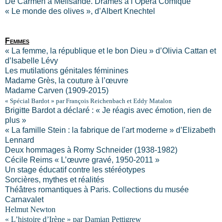
De Carmen à Mélisande. Drames à l’Opéra Comique
« Le monde des olives », d’Albert Knechtel
Femmes
« La femme, la république et le bon Dieu » d’Olivia Cattan et
d’Isabelle Lévy
Les mutilations génitales féminines
Madame Grès, la couture à l’œuvre
Madame Carven (1909-2015)
« Spécial Bardot » par François Reichenbach et Eddy Matalon
Brigitte Bardot a déclaré : « Je réagis avec émotion, rien de
plus »
« La famille Stein : la fabrique de l'art moderne » d’Elizabeth
Lennard
Deux hommages à Romy Schneider
(1938-1982)
Cécile Reims « L’œuvre gravé, 1950-2011 »
Un stage éducatif contre les stéréotypes
Sorcières, mythes et réalités
Théâtres romantiques à Paris. Collections du musée
Carnavalet
Helmut Newton
« L’histoire d’Irène » par Damian Pettigrew