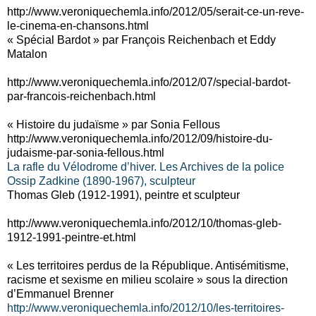
http://www.veroniquechemla.info/2012/05/serait-ce-un-reve-
le-cinema-en-chansons.html
« Spécial Bardot » par François Reichenbach et Eddy
Matalon
http://www.veroniquechemla.info/2012/07/special-bardot-
par-francois-reichenbach.html
« Histoire du judaïsme » par Sonia Fellous
http://www.veroniquechemla.info/2012/09/histoire-du-
judaisme-par-sonia-fellous.html
La rafle du Vélodrome d’hiver. Les Archives de la police
Ossip Zadkine (1890-1967), sculpteur
Thomas Gleb (1912-1991), peintre et sculpteur
http://www.veroniquechemla.info/2012/10/thomas-gleb-
1912-1991-peintre-et.html
« Les territoires perdus de la République. Antisémitisme,
racisme et sexisme en milieu scolaire » sous la direction
d’Emmanuel Brenner
http://www.veroniquechemla.info/2012/10/les-territoires-