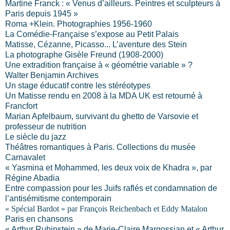
Martine Franck : « Venus d’ailleurs. Peintres et sculpteurs à
Paris depuis 1945 »
Roma +Klein. Photographies 1956-1960
La Comédie-Française s’expose au Petit Palais
Matisse, Cézanne, Picasso... L’aventure des Stein
La photographe Gisèle Freund (1908-2000)
Une extradition française à « géométrie variable » ?
Walter Benjamin Archives
Un stage éducatif contre les stéréotypes
Un Matisse rendu en 2008 à la MDA UK est retourné à
Francfort
Marian Apfelbaum, survivant du ghetto de Varsovie et
professeur de nutrition
Le siècle du jazz
Théâtres romantiques à Paris. Collections du musée
Carnavalet
« Yasmina et Mohammed, les deux voix de Khadra », par
Régine Abadia
Entre compassion pour les Juifs raflés et condamnation de
l’antisémitisme contemporain
« Spécial Bardot » par François Reichenbach et Eddy Matalon
Paris en chansons
« Arthur Rubinstein » de Marie-Claire Margossian et « Arthur