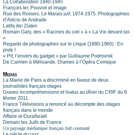
La Collaboration 1940-1945
François Ier. Pouvoir et image
Rue des Rosiers. Le Marais juif, 1974-1975. Photographies
d’Alécio de Andrade
Latifa ibn Ziaten
Romain Gary, des « Racines du ciel » à « La Vie devant soi
»
Regards de photographes sur le cirque (1880-1960) : En
piste !
« Pif, l’envers du gadget » par Guillaume Podrovnik
De Carmen à Mélisande. Drames à l’Opéra Comique
Medias
La Mairie
de Paris a discriminé en faveur de deux
journalistes français otages
Graves incompréhensions et hiatus au dîner du CRIF du 9
février 2011
France Télévisions a renoncé au décompte des otages
français dans le monde
Affaire al-Dura/Israël
Demain les Juifs de France
Un paysage médiatique français Juif contrasté
Le siècle du jazz