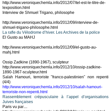
http://www.veroniquechemla.info/2012/07/tel-est-le-titre-de-
lexposition.html
Interview de Shmuel Trigano, philosophe
http://www.veroniquechemla.info/2012/09/interview-de-
shmuel-trigano-philosophe.html
La rafle du Vélodrome d’hiver. Les Archives de la police
El Gusto au MAHJ
http://www.veroniquechemla.info/2012/09/el-gusto-au-
mahj.html
Ossip Zadkine (1890-1967), sculpteur
http://www.veroniquechemla.info/2012/10/ossip-zadkine-
1890-1967-sculpteur.html
Salah Hamouri, terroriste "franco-palestinien" non repenti
(4/4)
http://www.veroniquechemla.info/2012/10/salah-hamouri-
terroriste-non-repenti.html
Rassemblement crépusculaire à l’appel d’organisations
Juives françaises
Paris vu par…