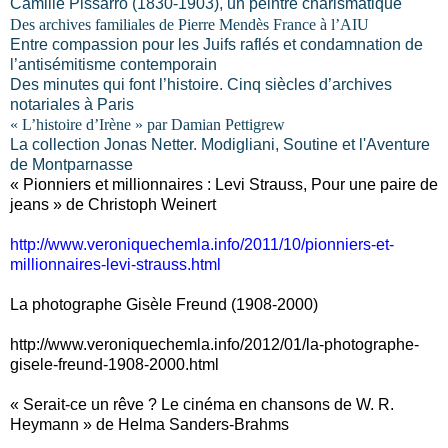
Camille Pissarro (1830-1903), un peintre charismatique
Des archives familiales de Pierre Mendès France à l’AIU
Entre compassion pour les Juifs raflés et condamnation de
l’antisémitisme contemporain
Des minutes qui font l’histoire. Cinq siècles d’archives
notariales à Paris
« L’histoire d’Irène » par Damian Pettigrew
La collection Jonas Netter. Modigliani, Soutine et l'Aventure
de Montparnasse
« Pionniers et millionnaires : Levi Strauss, Pour une paire de
jeans » de Christoph Weinert
http://www.veroniquechemla.info/2011/10/pionniers-et-
millionnaires-levi-strauss.html
La photographe Gisèle Freund (1908-2000)
http://www.veroniquechemla.info/2012/01/la-photographe-
gisele-freund-1908-2000.html
« Serait-ce un rêve ? Le cinéma en chansons de W. R.
Heymann » de Helma Sanders-Brahms