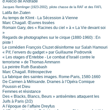
d’Alécio de Andrade
Jacques Remlinger (1923-2002), pilote chasse de la RAF et des FAFL
Latifa ibn Ziaten
Au temps de Klimt - La Sécession à Vienne
Marc Chagall. Œuvres tissées
Romain Gary, des « Racines du ciel » à « La Vie devant soi
»
Regards de photographes sur le cirque (1880-1960) : En
piste !
Le comédien François Cluzet désinforme sur Salah Hamouri
« Pif, l’envers du gadget » par Guillaume Podrovnik
« Les otages d’Entebbe - Le combat d’Israël contre le
terrorisme » de Thomas Ammann
La peintre Ruth Barabash
Marc Chagall. Rétrospective
La fabrique des saintes images. Rome-Paris, 1580-1660
De Carmen à Mélisande. Drames à l’Opéra Comique
Poussin et Dieu
Femmes et résistance
Des « Blacks, Blancs, Beurs » antisémites attaquent les
Juifs à Paris (2/2)
A l’époque de l’affaire Dreyfus