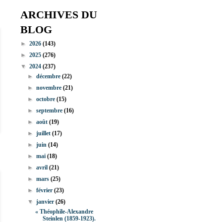
ARCHIVES DU
BLOG
►
2026
(143)
►
2025
(276)
▼
2024
(237)
►
décembre
(22)
►
novembre
(21)
►
octobre
(15)
►
septembre
(16)
►
août
(19)
►
juillet
(17)
►
juin
(14)
►
mai
(18)
►
avril
(21)
►
mars
(25)
►
février
(23)
▼
janvier
(26)
« Théophile-Alexandre
Steinlen (1859-1923).