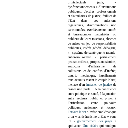
d’intellectuels juifs, «
dysfonctionnements » d’institutions
publiques, d'ordres professionnels
et d'auxiliaires de justice, faillites de
l’Etat dans ses missions
régaliennes, discriminations non
sanctionnées,
establishment
, entités
et bureaucraties incontrôlés ou
oublieux de leurs missions, absence
de mises en jeu de responsabilités
publiques, intérêt général dédaigné,
« système-de-santé-que-le-monde-
entier-nous-envie » partialement
peu sourcilleux, propos antisémites,
soupçons d’affairisme, de
collusions et de conflits d’intérêt,
omerta
médiatique, harcèlements
tous azimuts visant le couple Krief,
menace d'un
huissier de justice
de
casser une porte…
A la confluence
entre politique et santé, à la jonction
entre secteurs public et privé, à
l’articulation entre pouvoirs
politiques nationaux et locaux,
l’affaire Krief
s’avère emblématique
d’un « antisémitisme d’Etat » sous
un «
gouvernement des juges
»
spoliateur.
Une affaire
qui souligne