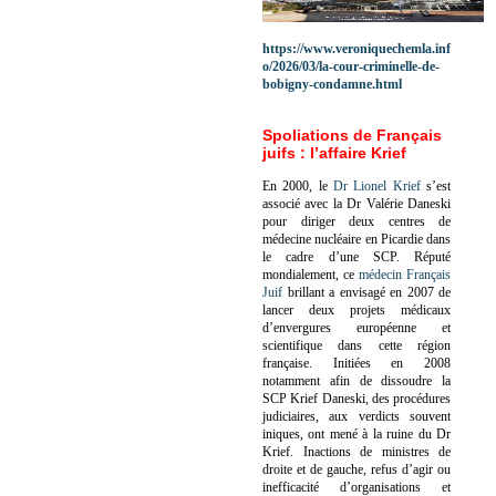
https://www.veroniquechemla.inf
o/2026/03/la-cour-criminelle-de-
bobigny-condamne.html
Spoliations de Français
juifs : l’affaire Krief
En 2000, le
Dr Lionel Krief
s’est
associé avec la Dr Valérie Daneski
pour diriger deux centres de
médecine nucléaire en Picardie dans
le cadre d’une SCP.
Réputé
mondialement, ce
médecin Français
Juif
brillant a envisagé en 2007 de
lancer deux projets médicaux
d’envergures européenne et
scientifique dans cette région
française.
Initiées en 2008
notamment afin de dissoudre la
SCP Krief Daneski, des procédures
judiciaires, aux verdicts souvent
iniques, ont mené à la ruine du Dr
Krief.
Inactions de ministres de
droite et de gauche, refus d’agir ou
inefficacité d’organisations et