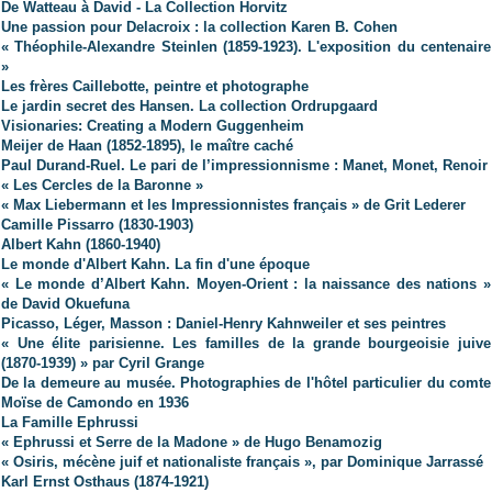
De Watteau à David - La Collection Horvitz
Une passion pour Delacroix : la collection Karen B. Cohen
« Théophile-Alexandre Steinlen (1859-1923). L'exposition du centenaire
»
Les frères Caillebotte, peintre et photographe
Le jardin secret des Hansen. La collection Ordrupgaard
Visionaries: Creating a Modern Guggenheim
Meijer de Haan (1852-1895), le maître caché
Paul Durand-Ruel. Le pari de l’impressionnisme : Manet, Monet, Renoir
« Les Cercles de la Baronne »
« Max Liebermann et les Impressionnistes français » de Grit Lederer
Camille Pissarro (1830-1903)
Albert Kahn (1860-1940)
Le monde d'Albert Kahn. La fin d'une époque
« Le monde d’Albert Kahn. Moyen-Orient : la naissance des nations »
de David Okuefuna
Picasso, Léger, Masson : Daniel-Henry Kahnweiler et ses peintres
« Une élite parisienne. Les familles de la grande bourgeoisie juive
(1870-1939) » par Cyril Grange
De la demeure au musée. Photographies de l'hôtel particulier du comte
Moïse de Camondo en 1936
La Famille Ephrussi
« Ephrussi et Serre de la Madone » de Hugo Benamozig
« Osiris, mécène juif et nationaliste français », par Dominique Jarrassé
Karl Ernst Osthaus (1874-1921)