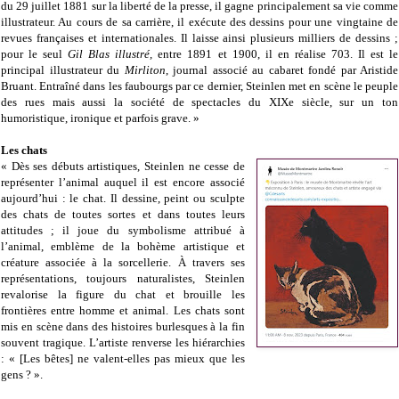
du 29 juillet 1881 sur la liberté de la presse, il gagne principalement sa vie comme
illustrateur. Au cours de sa carrière, il exécute des dessins pour une vingtaine de
revues françaises et internationales. Il laisse ainsi plusieurs milliers de dessins ;
pour le seul
Gil Blas illustré,
entre 1891 et 1900, il en réalise 703. Il est le
principal illustrateur du
Mirliton
, journal associé au cabaret fondé par Aristide
Bruant. Entraîné dans les faubourgs par ce dernier, Steinlen met en scène le peuple
des rues mais aussi la société de spectacles du XIXe siècle, sur un ton
humoristique, ironique et parfois grave. »
Les chats
« Dès ses débuts artistiques, Steinlen ne cesse de
représenter l’animal auquel il est encore associé
aujourd’hui : le chat. Il dessine, peint ou sculpte
des chats de toutes sortes et dans toutes leurs
attitudes ; il joue du symbolisme attribué à
l’animal, emblème de la bohème artistique et
créature associée à la sorcellerie. À travers ses
représentations, toujours naturalistes, Steinlen
revalorise la figure du chat et brouille les
frontières entre homme et animal. Les chats sont
mis en scène dans des histoires burlesques à la fin
souvent tragique. L’artiste renverse les hiérarchies
: « [Les bêtes] ne valent-elles pas mieux que les
gens ? ».