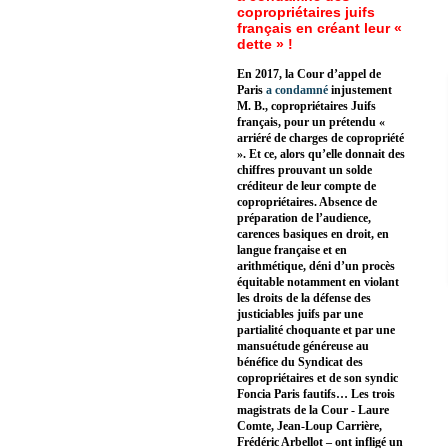
copropriétaires juifs
français en créant leur «
dette » !
En 2017, la Cour d’appel de
Paris
a condamné
injustement
M. B., copropriétaires Juifs
français, pour un prétendu «
arriéré de charges de copropriété
». Et ce, alors qu’elle donnait des
chiffres prouvant un solde
créditeur de leur compte de
copropriétaires. Absence de
préparation de l’audience,
carences basiques en droit, en
langue française et en
arithmétique, déni d’un procès
équitable notamment en violant
les droits de la défense des
justiciables juifs par une
partialité choquante et par une
mansuétude généreuse au
bénéfice du Syndicat des
copropriétaires et de son syndic
Foncia Paris fautifs… Les trois
magistrats de la Cour - Laure
Comte, Jean-Loup Carrière,
Frédéric Arbellot – ont infligé un