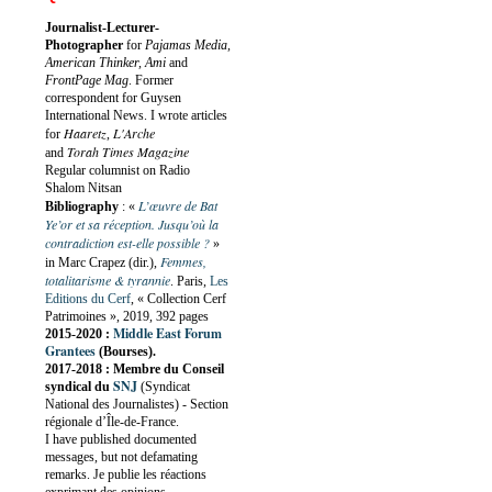
Journalist-Lecturer-
Photographer
for
Pajamas Media,
American Thinker, Ami
and
FrontPage Mag
. Former
correspondent for Guysen
International News. I wrote articles
Haaretz
L'Arche
for
,
Torah Times Magazine
and
Regular columnist on Radio
Shalom Nitsan
L’œuvre de Bat
Bibliography
:
«
Ye’or et sa réception. Jusqu’où la
contradiction est-elle possible ?
»
Femmes,
in Marc Crapez (dir.),
totalitarisme & tyrannie
. Paris,
Les
Editions du Cerf
, « Collection Cerf
Patrimoines », 2019, 392 pages
Middle East Forum
2015-2020 :
Grantees
(Bourses).
2017-2018 : Membre du Conseil
SNJ
syndical du
(Syndicat
National des Journalistes) - Section
régionale d’Île-de-France.
I have published documented
messages, but not defamating
remarks. Je publie les réactions