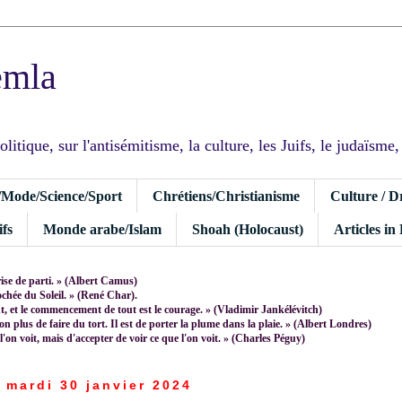
emla
tique, sur l'antisémitisme, la culture, les Juifs, le judaïsme, I
/Mode/Science/Sport
Chrétiens/Christianisme
Culture / D
fs
Monde arabe/Islam
Shoah (Holocaust)
Articles in
rise de parti. » (Albert Camus)
rochée du Soleil. » (René Char).
 et le commencement de tout est le courage. » (Vladimir Jankélévitch)
non plus de faire du tort. Il est de porter la plume dans la plaie. » (Albert Londres)
 l'on voit, mais d'accepter de voir ce que l'on voit. » (Charles Péguy)
mardi 30 janvier 2024