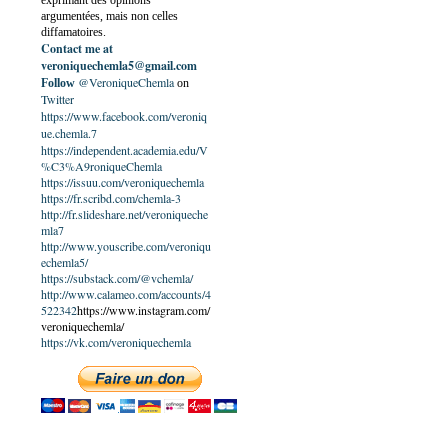
exprimant des opinions
argumentées, mais non celles
diffamatoires.
Contact me at
veroniquechemla5@gmail.com
@VeroniqueChemla
Follow
on
Twitter
https://www.facebook.com/veroniq
ue.chemla.7
https://independent.academia.edu/V
%C3%A9roniqueChemla
https://issuu.com/veroniquechemla
https://fr.scribd.com/chemla-3
http://fr.slideshare.net/veroniqueche
mla7
http://www.youscribe.com/veroniqu
echemla5/
https://substack.com/@vchemla/
http://www.calameo.com/accounts/4
522342
https://www.instagram.com/
veroniquechemla/
https://vk.com/veroniquechemla