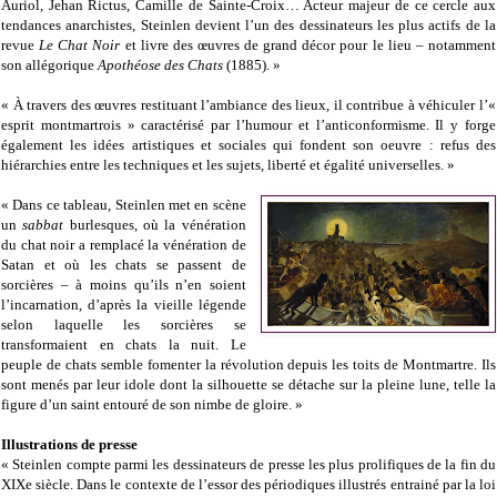
Auriol, Jehan Rictus, Camille de Sainte-Croix… Acteur majeur de ce cercle aux
tendances anarchistes, Steinlen devient l’un des dessinateurs les plus actifs de la
revue
Le Chat Noir
et livre des œuvres de grand décor pour le lieu – notamment
son allégorique
Apothéose des Chats
(1885). »
« À travers des œuvres restituant l’ambiance des lieux, il contribue à véhiculer l’«
esprit montmartrois » caractérisé par l’humour et l’anticonformisme. Il y forge
également les idées artistiques et sociales qui fondent son oeuvre : refus des
hiérarchies entre les techniques et les sujets, liberté et égalité universelles. »
« Dans ce tableau, Steinlen met en scène
un
sabbat
burlesques, où la vénération
du chat noir a remplacé la vénération de
Satan et où les chats se passent de
sorcières – à moins qu’ils n’en soient
l’incarnation, d’après la vieille légende
selon laquelle les sorcières se
transformaient en chats la nuit. Le
peuple de chats semble fomenter la révolution depuis les toits de Montmartre. Ils
sont menés par leur idole dont la silhouette se détache sur la pleine lune, telle la
figure d’un saint entouré de son nimbe de gloire. »
Illustrations de presse
« Steinlen compte parmi les dessinateurs de presse les plus prolifiques de la fin du
XIXe siècle. Dans le contexte de l’essor des périodiques illustrés entrainé par la loi