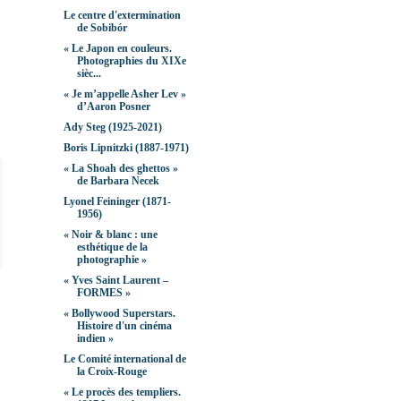
Le centre d'extermination
de Sobibór
« Le Japon en couleurs.
Photographies du XIXe
sièc...
« Je m’appelle Asher Lev »
d’Aaron Posner
Ady Steg (1925-2021)
Boris Lipnitzki (1887-1971)
« La Shoah des ghettos »
de Barbara Necek
Lyonel Feininger (1871-
1956)
« Noir & blanc : une
esthétique de la
photographie »
« Yves Saint Laurent –
FORMES »
« Bollywood Superstars.
Histoire d'un cinéma
indien »
Le Comité international de
la Croix-Rouge
« Le procès des templiers.