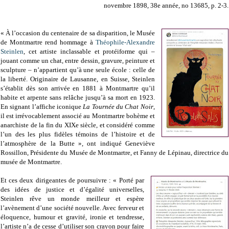
novembre 1898, 38e année, no 13685, p. 2-3.
« À l’occasion du centenaire de sa disparition, le Musée
de Montmartre rend hommage à
Théophile-Alexandre
Steinlen
, cet artiste inclassable et protéiforme qui –
jouant comme un chat, entre dessin, gravure, peinture et
sculpture – n’appartient qu’à une seule école : celle de
la liberté. Originaire de Lausanne, en Suisse, Steinlen
s’établit dès son arrivée en 1881 à Montmartre qu’il
habite et arpente sans relâche jusqu’à sa mort en 1923.
En signant l’affiche iconique
La Tournée du Chat Noir
,
il est irrévocablement associé au Montmartre bohème et
anarchiste de la fin du XIXe siècle, et considéré comme
l’un des les plus fidèles témoins de l’histoire et de
l’atmosphère de la Butte », ont indiqué Geneviève
Rossillon, Présidente du Musée de Montmartre, et Fanny de Lépinau, directrice du
musée de Montmartre.
Et ces deux dirigeantes de poursuivre : « Porté par
des idées de justice et d’égalité universelles,
Steinlen rêve un monde meilleur et espère
l’avènement d’une société nouvelle. Avec ferveur et
éloquence, humour et gravité, ironie et tendresse,
l’artiste n’a de cesse d’utiliser son crayon pour faire