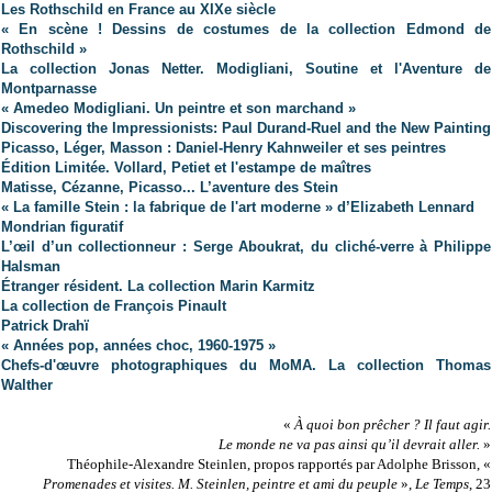
Les Rothschild en France au XIXe siècle
« En scène ! Dessins de costumes de la collection Edmond de
Rothschild »
La collection Jonas Netter. Modigliani, Soutine et l'Aventure de
Montparnasse
« Amedeo Modigliani. Un peintre et son marchand »
Discovering the Impressionists: Paul Durand-Ruel and the New Painting
Picasso, Léger, Masson : Daniel-Henry Kahnweiler et ses peintres
Édition Limitée. Vollard, Petiet et l'estampe de maîtres
Matisse, Cézanne, Picasso... L’aventure des Stein
« La famille Stein : la fabrique de l'art moderne » d’Elizabeth Lennard
Mondrian figuratif
L’œil d’un collectionneur : Serge Aboukrat, du cliché-verre à Philippe
Halsman
Étranger résident. La collection Marin Karmitz
La collection de François Pinault
Patrick Drahï
« Années pop, années choc, 1960-1975 »
Chefs-d'œuvre
photographiques du MoMA. La collection Thomas
Walther
«
À quoi bon prêcher ? Il faut agir.
Le monde ne va pas ainsi qu’il devrait aller.
»
Théophile-Alexandre Steinlen, propos rapportés par Adolphe Brisson, «
Promenades et visites. M. Steinlen, peintre et ami du peuple
»,
Le Temps
, 23