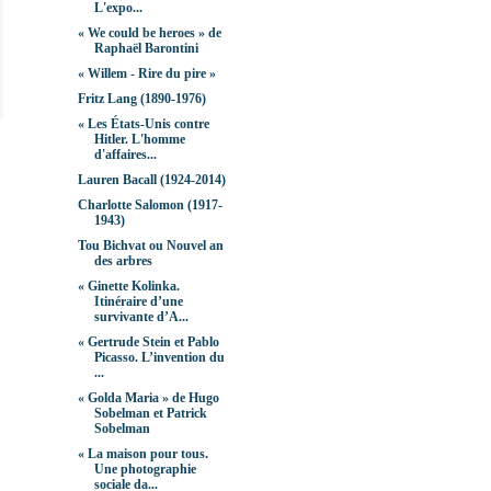
L'expo...
« We could be heroes » de
Raphaël Barontini
« Willem - Rire du pire »
Fritz Lang (1890-1976)
« Les États-Unis contre
Hitler. L'homme
d'affaires...
Lauren Bacall (1924-2014)
Charlotte Salomon (1917-
1943)
Tou Bichvat ou Nouvel an
des arbres
« Ginette Kolinka.
Itinéraire d’une
survivante d’A...
« Gertrude Stein et Pablo
Picasso. L’invention du
...
« Golda Maria » de Hugo
Sobelman et Patrick
Sobelman
« La maison pour tous.
Une photographie
sociale da...