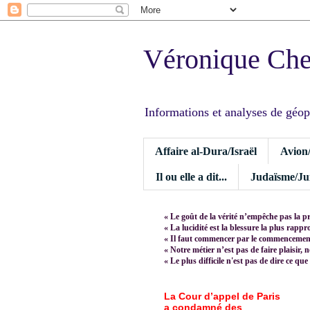
Véronique Ch
Informations et analyses de géopoli
Affaire al-Dura/Israël
Avion
Il ou elle a dit...
Judaïsme/Jui
« Le goût de la vérité n’empêche pas la p
« La lucidité est la blessure la plus rapp
« Il faut commencer par le commencement,
« Notre métier n’est pas de faire plaisir, 
« Le plus difficile n'est pas de dire ce que
La Cour d’appel de Paris
a condamné des