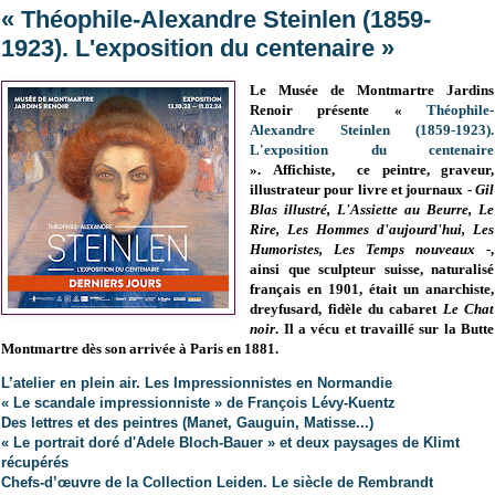
« Théophile-Alexandre Steinlen (1859-
1923). L'exposition du centenaire »
Le Musée de Montmartre Jardins
Renoir présente «
Théophile-
Alexandre Steinlen (1859-1923).
L'exposition du centenaire
».
Affichiste, ce peintre, graveur,
illustrateur pour livre et journaux -
Gil
Blas illustré, L'Assiette au Beurre, Le
Rire, Les Hommes d'aujourd'hui, Les
Humoristes, Les Temps nouveaux
-,
ainsi que sculpteur suisse, naturalisé
français en 1901, était un anarchiste,
dreyfusard, fidèle du cabaret
Le Chat
noir
. Il a vécu et travaillé sur la Butte
Montmartre dès son arrivée à Paris en
1881
.
L’atelier en plein air. Les Impressionnistes en Normandie
« Le scandale impressionniste » de François Lévy-Kuentz
Des lettres et des peintres (Manet, Gauguin, Matisse...)
« Le portrait doré d'Adele Bloch-Bauer » et deux paysages de Klimt
récupérés
Chefs-d’œuvre de la Collection Leiden. Le siècle de Rembrandt