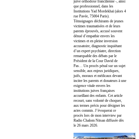
juive orthodoxe francilienne -, ainsi
que professionnel, dans les
Institutions Yad Mordekhaï (alors 4
rue Pavée, 75004 Paris).
Témoignages déchirants de jeunes
victimes traumatisées et de leurs
parents éprouvés, accusé souvent
dénué d’empathie envers les
victimes et en pleine inversion
accusatoire, diagnostic inquiétant
d’un expert psychiatre, direction
remarquable des débats par le
Président de la Cour David de
Pas… Un procès pénal sur un sujet
sensible, aux enjeux juridiques,
juifs, moraux et médicaux devant
inciter les parents et donateurs à une
exigence vitale envers les
institutions juives françaises
accueillant des enfants. Cet article
recourt, sans volonté de choquer,
aux termes précis pour désigner les
actes commis. J’évoquerai ce
procès lors de mon interview par
Radio Chalom Nitsan diffusée dès
le 26 mars 2026.