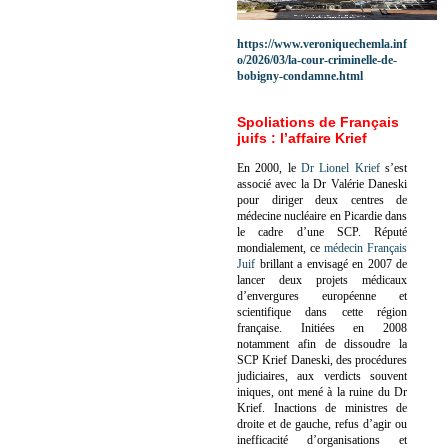
https://www.veroniquechemla.inf
o/2026/03/la-cour-criminelle-de-
bobigny-condamne.html
Spoliations de Français
juifs : l’affaire Krief
En 2000, le
Dr Lionel Krief
s’est
associé avec la Dr Valérie Daneski
pour diriger deux centres de
médecine nucléaire en Picardie dans
le cadre d’une SCP.
Réputé
mondialement, ce
médecin Français
Juif
brillant a envisagé en 2007 de
lancer deux projets médicaux
d’envergures européenne et
scientifique dans cette région
française.
Initiées en 2008
notamment afin de dissoudre la
SCP Krief Daneski, des procédures
judiciaires, aux verdicts souvent
iniques, ont mené à la ruine du Dr
Krief.
Inactions de ministres de
droite et de gauche, refus d’agir ou
inefficacité d’organisations et