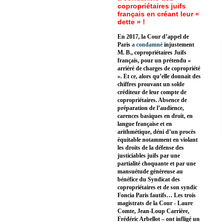
copropriétaires juifs
français en créant leur «
dette » !
En 2017, la Cour d’appel de
Paris
a condamné
injustement
M. B., copropriétaires Juifs
français, pour un prétendu «
arriéré de charges de copropriété
». Et ce, alors qu’elle donnait des
chiffres prouvant un solde
créditeur de leur compte de
copropriétaires. Absence de
préparation de l’audience,
carences basiques en droit, en
langue française et en
arithmétique, déni d’un procès
équitable notamment en violant
les droits de la défense des
justiciables juifs par une
partialité choquante et par une
mansuétude généreuse au
bénéfice du Syndicat des
copropriétaires et de son syndic
Foncia Paris fautifs… Les trois
magistrats de la Cour - Laure
Comte, Jean-Loup Carrière,
Frédéric Arbellot – ont infligé un