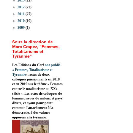
►
2013
(22)
►
2012
(22)
►
2011
(27)
►
2010
(10)
►
2009
(1)
Sous la direction de
Marc Crapez, "Femmes,
Totalitarisme et
Tyrannie"
Les Editions du Cerf
ont publié
«
Femmes, Totalitarisme et
Tyrannie
», actes de deux
colloques passionnants en 2018
et en 2019 sur le thème « Femmes
contre le totalitarisme au XXe
siècle ». Les actes de colloques de
femmes, issues de milieux et pays
divers, et ayant pour point
commun l'attachement à la
démocratie, à des valeurs
opposées à la tyrannie.