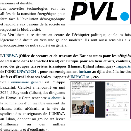
raisonnée et durable.
Les nouvelles technologies sont les
alliées de la transition énergétique pour
faire face à l’évolution démographique
et répondre aux besoins de la société en
respectant la biodiversité.
Les Vert’libéraux se situent au centre de l’échiquier politique, quelques fois
légèrement à droite ou vers une gauche modérée. Ils sont aussi sensibles aux
préoccupations de notre société en général.
L’
UNRWA
(Office de secours et de travaux des Nations unies pour les réfugiés
de Palestine dans le Proche-Orient) est critiqué pour ses liens étroits, continus,
avec des groupes terroristes islamiques (Hamas, Djihad islamique) -
rapports
de l’ONG
UNWATCH
-, pour son enseignement
incitant
au djihad et à haine des
Juifs et d’Israël dans ses écoles - rapport d’
IMPACT-se
-, etc.
Son
Commissaire général
est Philippe
Lazzarini. Celui-ci a rencontré en mai
2024, à Beyrouth (Liban), des dirigeants
du Hamas. « Cette rencontre
a abouti
à
la nomination d’un membre éminent du
Hamas, Fathi al-Sharif, à la tête du
syndicat des enseignants de l’UNRWA
au Liban, donnant au groupe un levier
d’influence sur des milliers
d’enseignants et d’étudiants ».