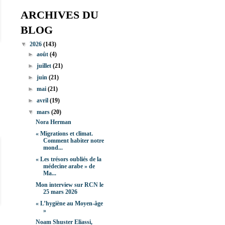
ARCHIVES DU
BLOG
▼
2026
(143)
►
août
(4)
►
juillet
(21)
►
juin
(21)
►
mai
(21)
►
avril
(19)
▼
mars
(20)
Nora Herman
« Migrations et climat.
Comment habiter notre
mond...
« Les trésors oubliés de la
médecine arabe » de
Ma...
Mon interview sur RCN le
25 mars 2026
« L’hygiène au Moyen-âge
»
Noam Shuster Eliassi,