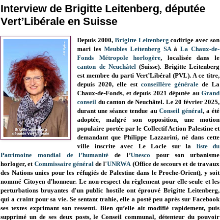
Interview de Brigitte Leitenberg, députée
Vert’Libérale en Suisse
Depuis 2000,
Brigitte Leitenberg
codirige avec son
mari les
Meubles Leitenberg SA
à
La Chaux-de-
Fonds Métropole horlogère
, localisée dans le
canton de Neuchâtel
(Suisse).
Brigitte Leitenberg
est membre du parti Vert’Libéral (PVL). A ce titre,
depuis 2020, elle est
conseillère générale
de La
Chaux-de-Fonds, et depuis 2021 députée au
Grand
conseil
du canton de Neuchâtel. Le 20 février 2025,
durant une séance tendue au
Conseil général
, a été
adoptée, malgré son opposition, une motion
populaire portée par le Collectif Action Palestine et
demandant que Philippe Lazzarini, né dans cette
ville
inscrite avec Le Locle sur la
liste du
Patrimoine mondial de l’humanité
de l’
Unesco
pour son urbanisme
horloger,
et
Commissaire général
de l'
UNRWA
(Office de secours et de travaux
des Nations unies pour les réfugiés de Palestine dans le Proche-Orient)
,
y soit
nommé Citoyen d’honneur. Le non-respect du règlement pour elle-seule et les
perturbations bruyantes d'un public hostile ont éprouvé Brigitte Leitenberg,
qui a craint pour sa vie. Se sentant trahie, elle a posté peu après sur Facebook
ses textes exprimant son ressenti. Bien qu’elle ait modifié rapidement, puis
supprimé un de ses deux posts, le Conseil communal, détenteur du pouvoir