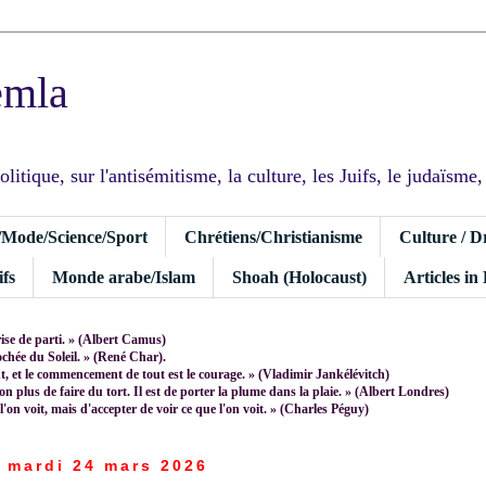
emla
tique, sur l'antisémitisme, la culture, les Juifs, le judaïsme, I
/Mode/Science/Sport
Chrétiens/Christianisme
Culture / D
fs
Monde arabe/Islam
Shoah (Holocaust)
Articles in
rise de parti. » (Albert Camus)
rochée du Soleil. » (René Char).
 et le commencement de tout est le courage. » (Vladimir Jankélévitch)
non plus de faire du tort. Il est de porter la plume dans la plaie. » (Albert Londres)
 l'on voit, mais d'accepter de voir ce que l'on voit. » (Charles Péguy)
mardi 24 mars 2026