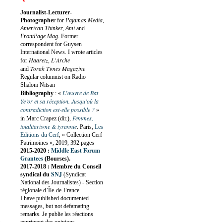
Journalist-Lecturer-
Photographer
for
Pajamas Media,
American Thinker, Ami
and
FrontPage Mag
. Former
correspondent for Guysen
International News. I wrote articles
Haaretz
L'Arche
for
,
Torah Times Magazine
and
Regular columnist on Radio
Shalom Nitsan
L’œuvre de Bat
Bibliography
:
«
Ye’or et sa réception. Jusqu’où la
contradiction est-elle possible ?
»
Femmes,
in Marc Crapez (dir.),
totalitarisme & tyrannie
. Paris,
Les
Editions du Cerf
, « Collection Cerf
Patrimoines », 2019, 392 pages
Middle East Forum
2015-2020 :
Grantees
(Bourses).
2017-2018 : Membre du Conseil
SNJ
syndical du
(Syndicat
National des Journalistes) - Section
régionale d’Île-de-France.
I have published documented
messages, but not defamating
remarks. Je publie les réactions