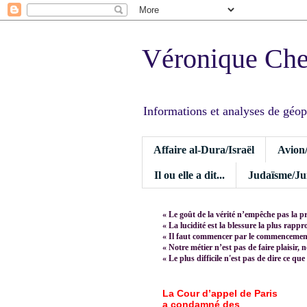
Véronique Ch
Informations et analyses de géopoli
Affaire al-Dura/Israël
Avion
Il ou elle a dit...
Judaïsme/Jui
« Le goût de la vérité n’empêche pas la p
« La lucidité est la blessure la plus rapp
« Il faut commencer par le commencement,
« Notre métier n’est pas de faire plaisir, 
« Le plus difficile n'est pas de dire ce que
La Cour d’appel de Paris
a condamné des