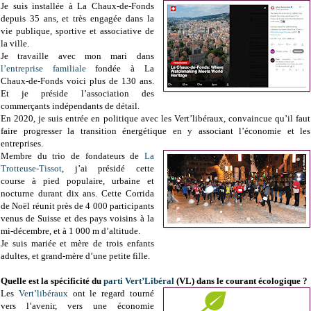
Je suis installée à La Chaux-de-Fonds
depuis 35 ans, et très engagée dans la
vie publique, sportive et associative de
la ville.
Je travaille avec mon mari dans
l’entreprise familiale
fondée à La
Chaux-de-Fonds voici plus de 130 ans.
Et je préside l’association des
commerçants indépendants de détail.
En 2020, je suis entrée en politique avec les Vert’libéraux, convaincue qu’il faut
faire progresser la transition énergétique en y associant l’économie et les
entreprises.
Membre du trio de fondateurs de
La
Trotteuse-Tissot
, j’ai présidé cette
course à pied populaire, urbaine et
nocturne durant dix ans. Cette Corrida
de Noël réunit près de 4 000 participants
venus de Suisse et des pays voisins à la
mi-décembre, et à 1 000 m d’altitude.
Je suis mariée et mère de trois enfants
adultes, et grand-mère d’une petite fille.
Quelle est la spécificité du
parti Vert’Libéral
(VL) dans le courant écologique ?
Les
Vert’libéraux
ont le regard tourné
vers l’avenir, vers une économie