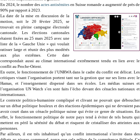
En 2024, le nombre des
actes antisémites
en Suisse romande a augmenté de près de
90% par rapport à 2023.
La date de la mise en discussion de la
motion, soit le 20 février 2025, se
trouvait en pleine campagne électorale
cantonale. Les élections cantonales
étaient fixées au 25 mars 2025 avec une
liste de la « Gauche Unie » qui voulait
ratisser large et réunir des plus modérés
aux plus extrêmes. Cette date
correspondait aussi au climat international extrêmement tendu en lien avec le
conflit au Proche-Orient.
En outre, le fonctionnement de l’UNRWA dans le cadre du conflit est délicat. Les
critiques visant l’organisation portent tant sur la gestion que sur ses liens avec le
Hamas, et l’enseignement dispensé dans ses écoles. Les médias suisses et
l’organisation UN Watch s’en sont faits l’écho devant des cénacles nationaux et
internationaux.
Le contexte politico-humaniste compliqué et clivant ne pouvait que déboucher
sur un débat politique houleux et des réactions épidermiques qui ne devraient pas
avoir court dans un cénacle politique suisse qui évite ce genre de situations. En
effet, le fonctionnement politique de notre pays tend à éviter de tels heurts qui
mettent en péril la sérénité du débat et risquent de cristalliser des atteintes aux
personnes.
Par ailleurs, il est très inhabituel qu’un conflit international s’invite dans des
débats au niveau communal, parce que cela relève de la compétence fédérale. Ce