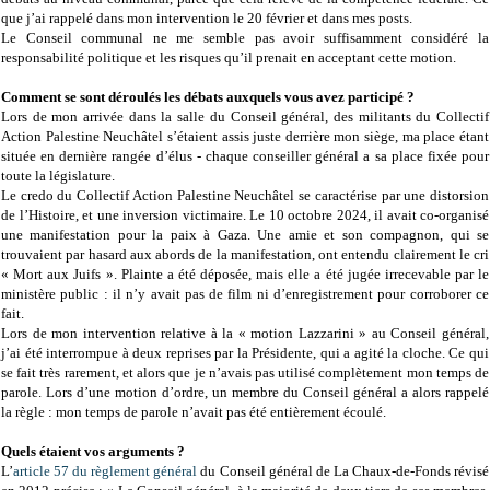
que j’ai rappelé dans mon intervention le 20 février et dans mes posts.
Le Conseil communal ne me semble pas avoir suffisamment considéré la
responsabilité politique et les risques qu’il prenait en acceptant cette motion.
Comment se sont déroulés les débats auxquels vous avez participé ?
Lors de mon arrivée dans la salle du Conseil général, des militants du Collectif
Action Palestine Neuchâtel s’étaient assis juste derrière mon siège, ma place étant
située en dernière rangée d’élus - chaque conseiller général a sa place fixée pour
toute la législature.
Le credo du Collectif Action Palestine Neuchâtel se caractérise par une distorsion
de l’Histoire, et une inversion victimaire. Le 10 octobre 2024, il avait co-organisé
une manifestation pour la paix à Gaza. Une amie et son compagnon, qui se
trouvaient par hasard aux abords de la manifestation, ont entendu clairement le cri
« Mort aux Juifs ». Plainte a été déposée, mais elle a été jugée irrecevable par le
ministère public : il n’y avait pas de film ni d’enregistrement pour corroborer ce
fait.
Lors de mon intervention relative à la « motion Lazzarini » au Conseil général,
j’ai été interrompue à deux reprises par la Présidente, qui a agité la cloche. Ce qui
se fait très rarement, et alors que je n’avais pas utilisé complètement mon temps de
parole. Lors d’une motion d’ordre, un membre du Conseil général a alors rappelé
la règle : mon temps de parole n’avait pas été entièrement écoulé.
Quels étaient vos arguments ?
L’
article 57 du règlement général
du Conseil général de La Chaux-de-Fonds révisé