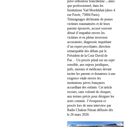
juive orthodoxe francilienne -, ainsi
que professionnel, dans les
Institutions Yad Mordekhaï (alors 4
rue Pavée, 75004 Paris).
Témoignages déchirants de jeunes
victimes traumatisées et de leurs
parents éprouvés, accusé souvent
dénué d’empathie envers les
victimes et en pleine inversion
accusatoire, diagnostic inquiétant
d’un expert psychiatre, direction
remarquable des débats par le
Président de la Cour David de
Pas… Un procès pénal sur un sujet
sensible, aux enjeux juridiques,
juifs, moraux et médicaux devant
inciter les parents et donateurs à une
exigence vitale envers les
institutions juives françaises
accueillant des enfants. Cet article
recourt, sans volonté de choquer,
aux termes précis pour désigner les
actes commis. J’évoquerai ce
procès lors de mon interview par
Radio Chalom Nitsan diffusée dès
le 26 mars 2026.