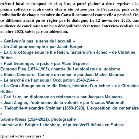
exécutif local et composé de cinq élus, a porté plainte à deux reprises : la
plainte collective contre cette élue a été refusée par le Procureur, puis celle
individuelle de chaque membre du Conseil communal contre elle a perduré. Or,
ce différend aurait pu se régler par le dialogue. Le 12 novembre 2025, une
audience de conciliation un brin déséquilibrée s’est tenue. Interview réalisée en
octobre 2025, suivie par un addendum.
« Genève n’a pas le sens de l’accueil »
« Un Juif pour exemple » par Jacob Berger
« La Croix-Rouge sous le IIIe Reich, histoire d’un échec » de Christine
Rütten
« Paul Grüninger, le juste » par Alain Gsponer
Edmond Fleg (1874-1963), chantre Juif et sioniste du judaïsme
« Blaise Cendrars - Comme un roman » par Jean-Michel Meurice
« Le marché de l’art sous l’Occupation 1940-1944 »
« La Croix-Rouge sous le IIIe Reich, histoire d’un échec » de Christine
Rütten
« Carl Lutz, un diplomate en résistance » par Jacques Malaterre
« Jean Ziegler, l’optimisme de la volonté » par Nicolas Wadimoff
« Théophile-Alexandre Steinlen (1859-1923). L'exposition du centenaire
»
Sabine Weiss (1924-2021), photographe
Interview de Brigitte Leitenberg, députée Vert’Libérale en Suisse
Quel est votre parcours ?