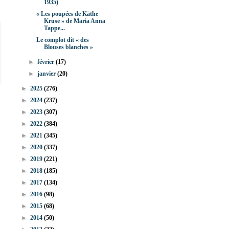
1935)
« Les poupées de Käthe
Kruse » de Maria Anna
Tappe...
Le complot dit « des
Blouses blanches »
►
février
(17)
►
janvier
(20)
►
2025
(276)
►
2024
(237)
►
2023
(307)
►
2022
(384)
►
2021
(345)
►
2020
(337)
►
2019
(221)
►
2018
(185)
►
2017
(134)
►
2016
(98)
►
2015
(68)
►
2014
(50)