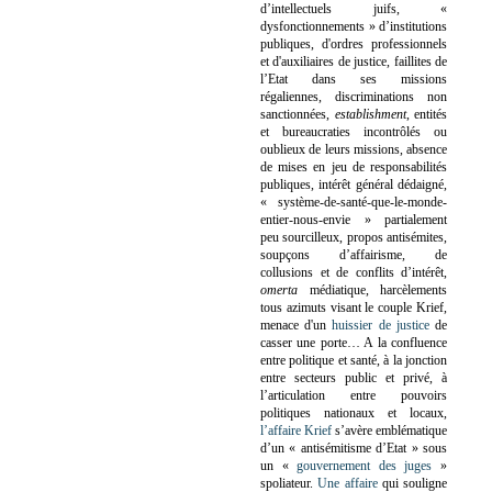
d’intellectuels juifs, «
dysfonctionnements » d’institutions
publiques, d'ordres professionnels
et d'auxiliaires de justice, faillites de
l’Etat dans ses missions
régaliennes, discriminations non
sanctionnées,
establishment
, entités
et bureaucraties incontrôlés ou
oublieux de leurs missions, absence
de mises en jeu de responsabilités
publiques, intérêt général dédaigné,
« système-de-santé-que-le-monde-
entier-nous-envie » partialement
peu sourcilleux, propos antisémites,
soupçons d’affairisme, de
collusions et de conflits d’intérêt,
omerta
médiatique, harcèlements
tous azimuts visant le couple Krief,
menace d'un
huissier de justice
de
casser une porte…
A la confluence
entre politique et santé, à la jonction
entre secteurs public et privé, à
l’articulation entre pouvoirs
politiques nationaux et locaux,
l’affaire Krief
s’avère emblématique
d’un « antisémitisme d’Etat » sous
un «
gouvernement des juges
»
spoliateur.
Une affaire
qui souligne