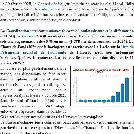
Le 20 février 2025, le
Conseil général
(titulaire du pouvoir législatif local, Ndlr)
de La Chaux-de-Fonds
a adopté
une motion populaire, déposée le 7 janvier 2025,
portée par le Collectif Action Palestine, et demandant que Philippe Lazzarini, né
dans cette ville, y soit nommé Citoyen d’honneur.
La
Coordination intercommunautaire contre l’antisémitisme et la diffamation
(CICAD)
a recensé
2 438 incidents antisémites en 2025
en Suisse romande
,
soit
une augmentation de 36 % en un an (
1 789 incidents recensés en 2024)
. La
Chaux-de-Fonds Métropole horlogère
est inscrite avec Le Locle sur la
liste du
Patrimoine mondial de l’humanité
de l’Unesco pour son urbanisme
horloger.
Quel est le contexte dans cette ville de cette motion discutée le 20
février 2025 ?
En Suisse et, plus généralement dans le
monde, des dissensions se font sentir
dans la sphère politique et dans la
société civile au sujet du conflit qui se
déroule au Proche-Orient depuis
l’agression djihadiste du 7 octobre 2023
dans le sud d’Israël : 1200 civils
israéliens massacrés et 242 otages
enlevés et séquestrés dans la bande de
Gaza par les terroristes palestiniens du Hamas et leurs complices.
La Suisse n’échappe pas à cela, et est parcourue par une division majoritairement
gauche/droite sur cette question. Tel est le cas à La Chaux-de-Fonds, ville dont les
élus sont majoritairement à gauche.