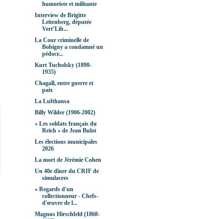
humoriste et militante
Interview de Brigitte
Leitenberg, députée
Vert’Lib...
La Cour criminelle de
Bobigny a condamné un
pédocr...
Kurt Tucholsky (1890-
1935)
Chagall, entre guerre et
paix
La Lufthansa
Billy Wilder (1906-2002)
« Les soldats français du
Reich » de Jean Bulot
Les élections municipales
2026
La mort de Jérémie Cohen
Un 40e dîner du CRIF de
simulacres
« Regards d'un
collectionneur - Chefs-
d'œuvre de l...
Magnus Hirschfeld (1868-