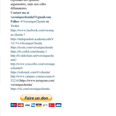
exprimant des opinions
argumentées, mais non celles
diffamatoires.
Contact me at
veroniquechemla5@gmail.com
@VeroniqueChemla
Follow
on
Twitter
https://www.facebook.com/veroniq
ue.chemla.7
https://independent.academia.edu/V
%C3%A9roniqueChemla
https://issuu.com/veroniquechemla
https://fr.scribd.com/chemla-3
http://fr.slideshare.net/veroniqueche
mla7
http://www.youscribe.com/veroniqu
echemla5/
https://substack.com/@vchemla/
http://www.calameo.com/accounts/4
522342
https://www.instagram.com/
veroniquechemla/
https://vk.com/veroniquechemla