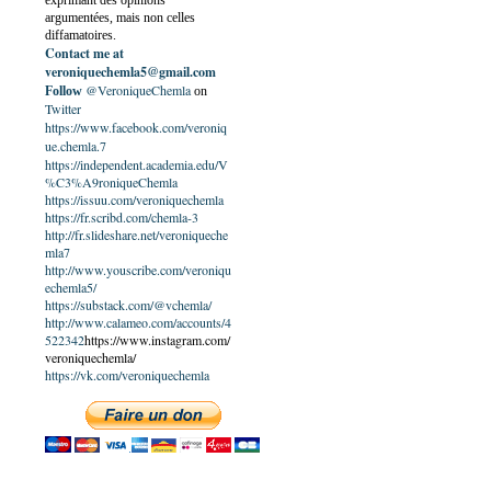
exprimant des opinions
argumentées, mais non celles
diffamatoires.
Contact me at
veroniquechemla5@gmail.com
@VeroniqueChemla
Follow
on
Twitter
https://www.facebook.com/veroniq
ue.chemla.7
https://independent.academia.edu/V
%C3%A9roniqueChemla
https://issuu.com/veroniquechemla
https://fr.scribd.com/chemla-3
http://fr.slideshare.net/veroniqueche
mla7
http://www.youscribe.com/veroniqu
echemla5/
https://substack.com/@vchemla/
http://www.calameo.com/accounts/4
522342
https://www.instagram.com/
veroniquechemla/
https://vk.com/veroniquechemla