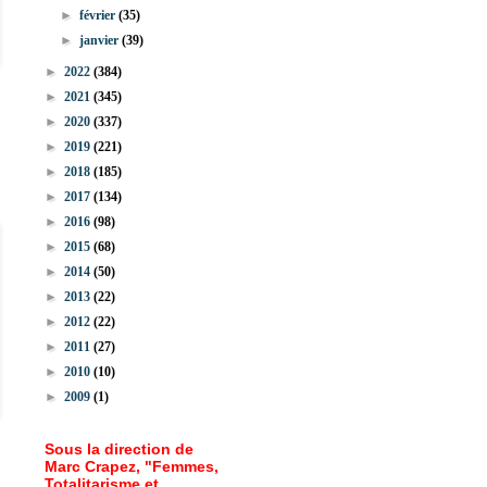
►
février
(35)
►
janvier
(39)
►
2022
(384)
►
2021
(345)
►
2020
(337)
►
2019
(221)
►
2018
(185)
►
2017
(134)
►
2016
(98)
►
2015
(68)
►
2014
(50)
►
2013
(22)
►
2012
(22)
►
2011
(27)
►
2010
(10)
►
2009
(1)
Sous la direction de
Marc Crapez, "Femmes,
Totalitarisme et