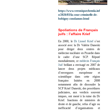
https://www.veroniquechemla.inf
o/2026/03/la-cour-criminelle-de-
bobigny-condamne.html
Spoliations de Français
juifs : l’affaire Krief
En 2000, le
Dr Lionel Krief
s’est
associé avec la Dr Valérie Daneski
pour diriger deux centres de
médecine nucléaire en Picardie dans
le cadre d’une SCP.
Réputé
mondialement, ce
médecin Français
Juif
brillant a envisagé en 2007 de
lancer deux projets médicaux
d’envergures européenne et
scientifique dans cette région
française.
Initiées en 2008
notamment afin de dissoudre la
SCP Krief Daneski, des procédures
judiciaires, aux verdicts souvent
iniques, ont mené à la ruine du Dr
Krief.
Inactions de ministres de
droite et de gauche, refus d’agir ou
inefficacité d’organisations et