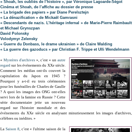
« Shoah, les oubliés de l’histoire », par Véronique Lagoarde-Ségot
Cinéma et Shoah, de l’affiche au dossier de presse
« La brigade des papiers » par Diane Perelsztejn
« La dénazification » de Mickaël Gamrasni
« Descendants de nazis. L’héritage infernal » de Marie-Pierre Raimbault
et Michael Grynszpan
David Polonsky
Volodymyr Zelensky
« Guerre du Donbass, le drame ukrainien » de Claire Walding
« La guerre des gazoducs » par Christian F. Trippe et Ulli Wendelmann
«
Mystères d'archives
», c’est « un
autre
regard
sur les événements du XXe siècle.
Comment les médias ont-ils couvert la
capitulation du Japon en 1945 ?
Pourquoi y a-t-il eu trois cérémonies
pour les funérailles de Charles de Gaulle
? A quoi les images des ONG ont-elles
servi lors de la famine en Russie ? Cette
série documentaire jette un nouveau
regard sur l'histoire mondiale et des
événements du XXe siècle en analysant minutieusement les images d'archives,
célèbres ou inédites. »
La
Saison 8
, c’est « l'ultime saison de la