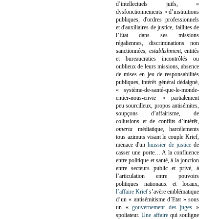
d’intellectuels juifs, «
dysfonctionnements » d’institutions
publiques, d'ordres professionnels
et d'auxiliaires de justice, faillites de
l’Etat dans ses missions
régaliennes, discriminations non
sanctionnées,
establishment
, entités
et bureaucraties incontrôlés ou
oublieux de leurs missions, absence
de mises en jeu de responsabilités
publiques, intérêt général dédaigné,
« système-de-santé-que-le-monde-
entier-nous-envie » partialement
peu sourcilleux, propos antisémites,
soupçons d’affairisme, de
collusions et de conflits d’intérêt,
omerta
médiatique, harcèlements
tous azimuts visant le couple Krief,
menace d'un
huissier de justice
de
casser une porte…
A la confluence
entre politique et santé, à la jonction
entre secteurs public et privé, à
l’articulation entre pouvoirs
politiques nationaux et locaux,
l’affaire Krief
s’avère emblématique
d’un « antisémitisme d’Etat » sous
un «
gouvernement des juges
»
spoliateur.
Une affaire
qui souligne