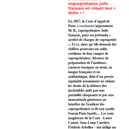
copropriétaires juifs
français en créant leur «
dette » !
En 2017, la Cour d’appel de
Paris
a condamné
injustement
M. B., copropriétaires Juifs
français, pour un prétendu «
arriéré de charges de copropriété
». Et ce, alors qu’elle donnait des
chiffres prouvant un solde
créditeur de leur compte de
copropriétaires. Absence de
préparation de l’audience,
carences basiques en droit, en
langue française et en
arithmétique, déni d’un procès
équitable notamment en violant
les droits de la défense des
justiciables juifs par une
partialité choquante et par une
mansuétude généreuse au
bénéfice du Syndicat des
copropriétaires et de son syndic
Foncia Paris fautifs… Les trois
magistrats de la Cour - Laure
Comte, Jean-Loup Carrière,
Frédéric Arbellot – ont infligé un