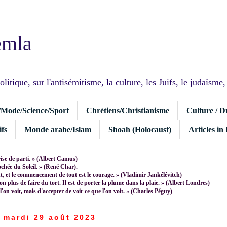
emla
tique, sur l'antisémitisme, la culture, les Juifs, le judaïsme, I
/Mode/Science/Sport
Chrétiens/Christianisme
Culture / D
fs
Monde arabe/Islam
Shoah (Holocaust)
Articles in
rise de parti. » (Albert Camus)
rochée du Soleil. » (René Char).
 et le commencement de tout est le courage. » (Vladimir Jankélévitch)
non plus de faire du tort. Il est de porter la plume dans la plaie. » (Albert Londres)
 l'on voit, mais d'accepter de voir ce que l'on voit. » (Charles Péguy)
mardi 29 août 2023