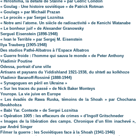
« Hiroshima, la défaite de Staline » par Cédric Condon
« Goulag - Une histoire soviétique » de Patrick Rotman
« Goulags » par Michaël Prazan
« Le procès » par Sergei Loznitsa
« Notre ami l'atome. Un siècle de radioactivité » de Kenichi Watanabe
« Le bonheur juif » de Alexander Granowsky
Sergueï Eisenstein (1898-1948)
« Ivan le Terrible » par Sergej M. Eisenstein
Ilya Trauberg (1905-1948)
Des studios Pathé-Albatros à l’Espace Albatros
« Guerre froide : l'homme qui sauva le monde » de Peter Anthony
Vladimir Poutine
Odessa, portrait d'une ville
Artisans et paysans du Yiddishland 1921-1938, du shtetl au kolkhoze
Vladimir Baranoff-Rossiné (1888-1944)
« Synagogues en péril en Ukraine »
« Sur les traces du passé » de Nick Baker Monteys
Yourope. La vie juive en Europe
« Les évadés de Rawa Ruska, témoins de la Shoah » par Chochana
Boukhobza
« Babi Yar. Contexte » de Sergei Loznitsa
« Opération 1005 : les effaceurs de crimes » d’Ingolf Gritschneder
« Images de la libération des camps. Chronique d’un film inachevé »,
par André Singer
Filmer la guerre : les Soviétiques face à la Shoah (1941-1946)