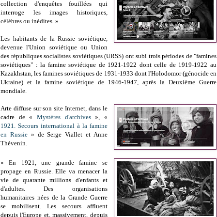
collection d'enquêtes fouillées qui
interroge les images historiques,
célèbres ou inédites. »
Les habitants de la Russie soviétique,
devenue l'Union soviétique ou Union
des républiques socialistes soviétiques (URSS) ont subi trois périodes de "famines
soviétiques" : la famine soviétique de 1921-1922 dont celle de 1919-1922 au
Kazakhstan, les famines soviétiques de 1931-1933 dont l'Holodomor (génocide en
Ukraine) et la famine soviétique de 1946-1947, après la Deuxième Guerre
mondiale.
Arte diffuse sur son site Internet, dans le
cadre de «
Mystères d'archives
», «
1921. Secours international à la famine
en Russie
» de Serge Viallet et Anne
Thévenin.
« En 1921, une grande famine se
propage en Russie. Elle va menacer la
vie de quarante millions d'enfants et
d'adultes. Des organisations
humanitaires nées de la Grande Guerre
se mobilisent. Les secours affluent
depuis l'Europe et, massivement, depuis