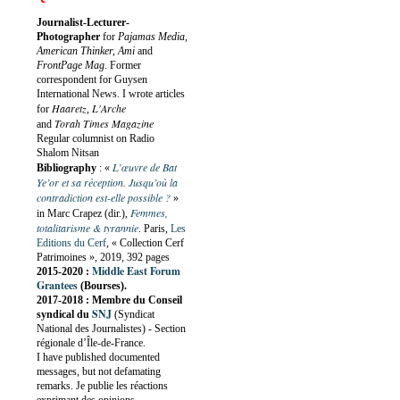
Journalist-Lecturer-
Photographer
for
Pajamas Media,
American Thinker, Ami
and
FrontPage Mag
. Former
correspondent for Guysen
International News. I wrote articles
Haaretz
L'Arche
for
,
Torah Times Magazine
and
Regular columnist on Radio
Shalom Nitsan
L’œuvre de Bat
Bibliography
:
«
Ye’or et sa réception. Jusqu’où la
contradiction est-elle possible ?
»
Femmes,
in Marc Crapez (dir.),
totalitarisme & tyrannie
. Paris,
Les
Editions du Cerf
, « Collection Cerf
Patrimoines », 2019, 392 pages
Middle East Forum
2015-2020 :
Grantees
(Bourses).
2017-2018 : Membre du Conseil
SNJ
syndical du
(Syndicat
National des Journalistes) - Section
régionale d’Île-de-France.
I have published documented
messages, but not defamating
remarks. Je publie les réactions