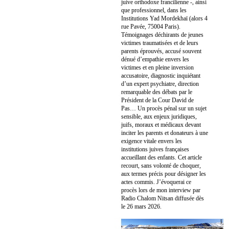
juive orthodoxe francilienne -, ainsi
que professionnel, dans les
Institutions Yad Mordekhaï (alors 4
rue Pavée, 75004 Paris).
Témoignages déchirants de jeunes
victimes traumatisées et de leurs
parents éprouvés, accusé souvent
dénué d’empathie envers les
victimes et en pleine inversion
accusatoire, diagnostic inquiétant
d’un expert psychiatre, direction
remarquable des débats par le
Président de la Cour David de
Pas… Un procès pénal sur un sujet
sensible, aux enjeux juridiques,
juifs, moraux et médicaux devant
inciter les parents et donateurs à une
exigence vitale envers les
institutions juives françaises
accueillant des enfants. Cet article
recourt, sans volonté de choquer,
aux termes précis pour désigner les
actes commis. J’évoquerai ce
procès lors de mon interview par
Radio Chalom Nitsan diffusée dès
le 26 mars 2026.