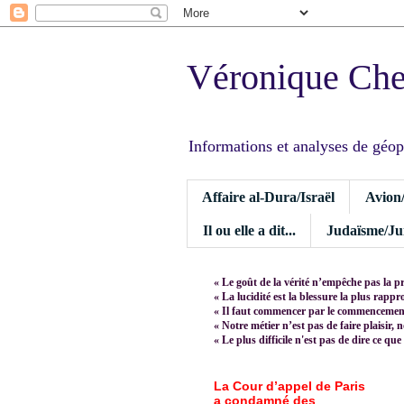
Véronique Ch
Informations et analyses de géopoli
Affaire al-Dura/Israël
Avion
Il ou elle a dit...
Judaïsme/Jui
« Le goût de la vérité n’empêche pas la p
« La lucidité est la blessure la plus rapp
« Il faut commencer par le commencement,
« Notre métier n’est pas de faire plaisir, 
« Le plus difficile n'est pas de dire ce que
La Cour d’appel de Paris
a condamné des