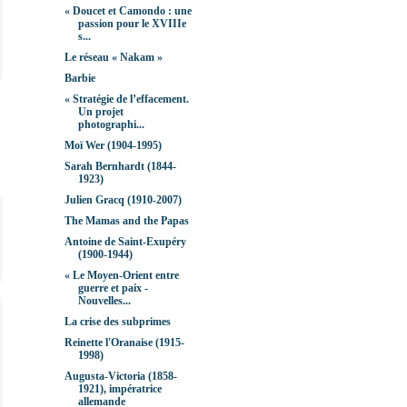
« Doucet et Camondo : une
passion pour le XVIIIe
s...
Le réseau « Nakam »
Barbie
« Stratégie de l’effacement.
Un projet
photographi...
Moï Wer (1904-1995)
Sarah Bernhardt (1844-
1923)
Julien Gracq (1910-2007)
The Mamas and the Papas
Antoine de Saint-Exupéry
(1900-1944)
« Le Moyen-Orient entre
guerre et paix -
Nouvelles...
La crise des subprimes
Reinette l'Oranaise (1915-
1998)
Augusta-Victoria (1858-
1921), impératrice
allemande