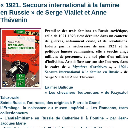
« 1921. Secours international à la famine
en Russie » de Serge Viallet et Anne
Thévenin
Première des trois famines en Russie soviétique,
celle de 1921-1923 s’est déroulée dans un contexte
de guerres, notamment civile, et de révolutions.
Induite par la sécheresse de mai 1921 et la
politique funeste communiste, elle a touché vingt
millions de personnes, et a tué plus d’un million
d’individus. Arte diffuse sur son site Internet, dans
le cadre de «
Mystères d'archives
», «
1921.
Secours international à la famine en Russie
» de
Serge Viallet et Anne Thévenin.
La mer Baltique
« Les chevaliers Teutoniques » de Krzysztof
Talczewski
Sainte Russie, l'art russe, des origines à Pierre le Grand
L’Ermitage, la naissance du musée impérial – Les Romanov, tsars
collectionneurs
« L'antisémitisme en Russie de Catherine II à Poutine » par Jean-
Jacques Marie