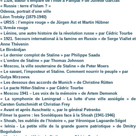
« 1526, Babur s'empare de l'Inde à Panipat » de Juliette Garcias
« Russie : terre d’Islam ? »
Odessa, portrait d'une ville
Léon Trotsky (1879-1940)
« URSS : l’empire rouge » de Jürgen Ast et Martin Hübner
L'Armée rouge
« Lénine, une autre histoire de la révolution russe » par Cédric Tourbe
« 1921. Secours international à la famine en Russie » de Serge Viallet et
Anne Thévenin
Le Birobidjan
« Le dernier complot de Staline » par Philippe Saada
« L'ombre de Staline » par Thomas Johnson
« Moscou, la ville souterraine de Staline » de Peter Moers
« Le savant, l'imposteur et Staline. Comment nourrir le peuple » par
Gulya Mirzoeva
« Les dessous des accords de Munich » de Christine Rütten
« Le pacte Hitler-Staline » par Cédric Tourbe
« Moscou 1941 – Les voix de la mémoire » de Artem Demenok
« La symphonie de Leningrad - La lutte d‘une ville assiégée » de
Carsten Gutschmidt et Christian Frey
« Avant et après Auschwitz », par le général Petrenko
Filmer la guerre : les Soviétiques face à la Shoah (1941-1946)
« Shoah, les oubliés de l’histoire », par Véronique Lagoarde-Ségot
« Ielnia - La petite ville de la grande guerre patriotique » de Dmitry
Bogolubov