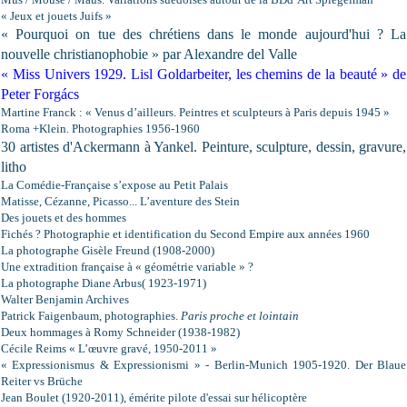
« Jeux et jouets Juifs »
« Pourquoi on tue des chrétiens dans le monde aujourd'hui ? La
nouvelle christianophobie » par Alexandre del Valle
« Miss Univers 1929. Lisl Goldarbeiter, les chemins de la beauté » de
Peter Forgács
Martine Franck : « Venus d’ailleurs. Peintres et sculpteurs à Paris depuis 1945 »
Roma +Klein. Photographies 1956-1960
30 artistes d'Ackermann à Yankel. Peinture, sculpture, dessin, gravure,
litho
La Comédie-Française s’expose au Petit Palais
Matisse, Cézanne, Picasso... L’aventure des Stein
Des jouets et des hommes
Fichés ? Photographie et identification du Second Empire aux années 1960
La photographe Gisèle Freund (1908-2000)
Une extradition française à « géométrie variable » ?
La photographe Diane Arbus( 1923-1971)
Walter Benjamin Archives
Patrick Faigenbaum, photographies.
Paris proche et lointain
Deux hommages à Romy Schneider
(1938-1982)
Cécile Reims « L’œuvre gravé, 1950-2011 »
« Expressionismus & Expressionismi » - Berlin-Munich 1905-1920. Der Blaue
Reiter vs Brüche
Jean Boulet (1920-2011), émérite pilote d'essai sur hélicoptère