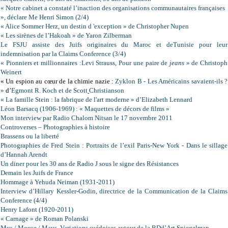
« Notre cabinet a constaté l’inaction des organisations communautaires françaises
», déclare Me Henri Simon (2/4)
« Alice Sommer Herz, un destin d 'exception » de Christopher Nupen
« Les sirènes de l’Hakoah » de Yaron Zilberman
Le FSJU assiste des Juifs originaires du Maroc et deTunisie pour leur
indemnisation par la Claims Conference (3/4)
« Pionniers et millionnaires :Levi Strauss, Pour une paire de
jeans
» de Christoph
Weinert
« Un espion au cœur de la chimie nazie :
Zyklon B - Les Américains savaient-ils ?
»
d’
Egmont R. Koch et de Scott
Christianson
« La famille Stein : la fabrique de l'art moderne » d’Elizabeth Lennard
Léon Barsacq (1906-1969) : « Maquettes de décors de films »
Mon interview par Radio Chalom Nitsan le 17 novembre 2011
Controverses – P
hotographies à histoire
Brassens ou la liberté
Photographies de Fred Stein : Portraits de l’exil Paris-New York - Dans le sillage
d’Hannah Arendt
Un diner pour les 30 ans de Radio J sous le signe des Résistances
Demain les Juifs de France
Hommage à Yehuda Neiman (1931-2011)
Interview d’Hillary Kessler-Godin, directrice de la Communication de la Claims
Conference (4/4)
Henry Lafont (1920-2011)
« Carnage » de Roman Polanski
Mus / Mouse / Maus. Variations suédoises autour de la BDd’Art Spiegelman