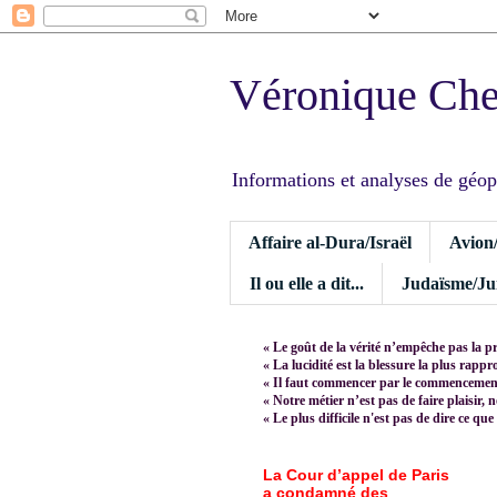
Véronique Ch
Informations et analyses de géopoli
Affaire al-Dura/Israël
Avion
Il ou elle a dit...
Judaïsme/Jui
« Le goût de la vérité n’empêche pas la p
« La lucidité est la blessure la plus rapp
« Il faut commencer par le commencement,
« Notre métier n’est pas de faire plaisir, 
« Le plus difficile n'est pas de dire ce que
La Cour d’appel de Paris
a condamné des