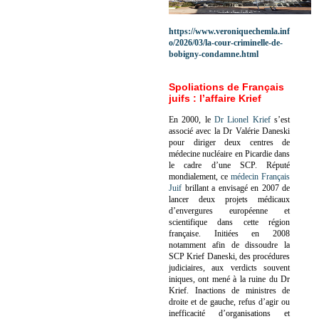
https://www.veroniquechemla.inf
o/2026/03/la-cour-criminelle-de-
bobigny-condamne.html
Spoliations de Français
juifs : l’affaire Krief
En 2000, le
Dr Lionel Krief
s’est
associé avec la Dr Valérie Daneski
pour diriger deux centres de
médecine nucléaire en Picardie dans
le cadre d’une SCP.
Réputé
mondialement, ce
médecin Français
Juif
brillant a envisagé en 2007 de
lancer deux projets médicaux
d’envergures européenne et
scientifique dans cette région
française.
Initiées en 2008
notamment afin de dissoudre la
SCP Krief Daneski, des procédures
judiciaires, aux verdicts souvent
iniques, ont mené à la ruine du Dr
Krief.
Inactions de ministres de
droite et de gauche, refus d’agir ou
inefficacité d’organisations et