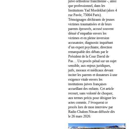
juive orthodoxe francilienne -, ainsi
que professionnel, dans les
Institutions Yad Mordekhaï (alors 4
rue Pavée, 75004 Paris).
Témoignages déchirants de jeunes
victimes traumatisées et de leurs
parents éprouvés, accusé souvent
dénué d’empathie envers les
victimes et en pleine inversion
accusatoire, diagnostic inquiétant
d’un expert psychiatre, direction
remarquable des débats par le
Président de la Cour David de
Pas… Un procès pénal sur un sujet
sensible, aux enjeux juridiques,
juifs, moraux et médicaux devant
inciter les parents et donateurs à une
exigence vitale envers les
institutions juives françaises
accueillant des enfants. Cet article
recourt, sans volonté de choquer,
aux termes précis pour désigner les
actes commis. J’évoquerai ce
procès lors de mon interview par
Radio Chalom Nitsan diffusée dès
le 26 mars 2026.