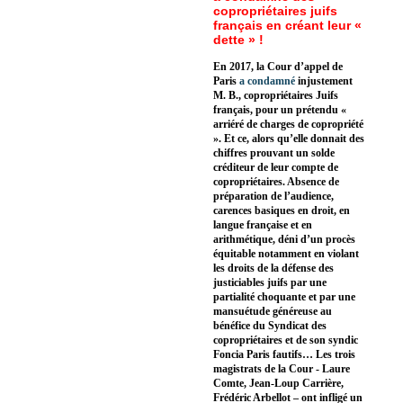
copropriétaires juifs
français en créant leur «
dette » !
En 2017, la Cour d’appel de
Paris
a condamné
injustement
M. B., copropriétaires Juifs
français, pour un prétendu «
arriéré de charges de copropriété
». Et ce, alors qu’elle donnait des
chiffres prouvant un solde
créditeur de leur compte de
copropriétaires. Absence de
préparation de l’audience,
carences basiques en droit, en
langue française et en
arithmétique, déni d’un procès
équitable notamment en violant
les droits de la défense des
justiciables juifs par une
partialité choquante et par une
mansuétude généreuse au
bénéfice du Syndicat des
copropriétaires et de son syndic
Foncia Paris fautifs… Les trois
magistrats de la Cour - Laure
Comte, Jean-Loup Carrière,
Frédéric Arbellot – ont infligé un