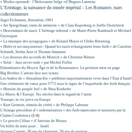
« Modus operandi : l’Holocauste belge »d’Hugues Lanneau
L’Ermitage, la naissance du musée impérial – Les Romanov, tsars
collectionneurs
Juger Eichmann, Jérusalem, 1961
« Art Spiegelman, traits de mémoire » de Clara Kuperberg et Joëlle Oostelinck
« Descendants de nazis. L’héritage infernal » de Marie-Pierre Rambault et Michael
Grynszpan
« La musique des synagogues » de Roland Mayer et Ulrike Brenning
« Hitler et ses rançonneurs - Quand les nazis échangeaient leurs Juifs » de Caroline
Schmidt, Stefan Aust et Thomas Ammann
« Les dessous des accords de Munich » de Christine Rütten
« Solal – Jazz never ends » par Michel Follin
Enluminures du Moyen Âge et de la Renaissance. La peinture mise en page
Big Brother. L’artiste face aux tyrans
Les Arabes de « Jérusalem-Est » préfèrent majoritairement vivre dans l’Etat d’Israël
Une cérémonie de vœux pour 5772 sous le signe de l’inquiétude des Juifs français
« Histoire du peuple Juif » de Nina Koshofer
Le Maroc
& l’Europe. Six siècles dans le regard de l’autre
Yourope, la vie juive en Europe
« Kurt Gerstein, témoin de vérité » de Philippe Labrune
L’étrange procédure d’« indemnisation » des Juifs marocains et tunisiens par la
Claims Conference
(1/4)
« Le procès Céline » d’Antoine de Meaux
Un billet de train pour… Israël
Jacques Canetti, 50 ans de chansons, 50 ans de passion