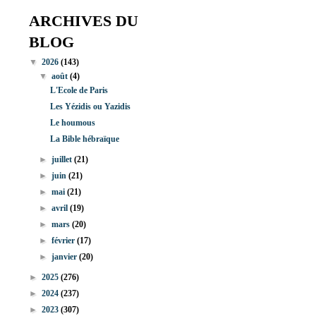
ARCHIVES DU
BLOG
▼
2026
(143)
▼
août
(4)
L'Ecole de Paris
Les Yézidis ou Yazidis
Le houmous
La Bible hébraïque
►
juillet
(21)
►
juin
(21)
►
mai
(21)
►
avril
(19)
►
mars
(20)
►
février
(17)
►
janvier
(20)
►
2025
(276)
►
2024
(237)
►
2023
(307)