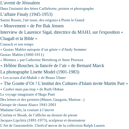
L'avenir de Jérusalem
Dans l'intimité des frères Caillebotte, peintre et photographe
L’affaire Finaly (1945-1953)
Sainte Russie, l'art russe, des origines à Pierre le Grand
« Mouvement » de Per Bak Jensen
Interview de Laurence Sigal, directrice du MAHJ, sur l'exposition «
Chagall et
la Bible
»
Cranach et son temps
« Gustav Mahler autopsie d’un génie » d'Andy Sommer
Gustav Mahler (1860-1911)
«
Mermoz
»
par Catherine Herszberg et Anne Proenza
« Hélène Boucher, la fiancée de l’air » de Bernard Marck
La photographe Lisette Model (1901-1983)
« Les scouts d'al-Mahdi » de Bruno Ulmer
« The Goutte d’Or ! L'institut des Cultures d'Islam invite Martin Parr »
«
Casher
mais pas trop » de Ruth Olshan
Le voyage imaginaire d’Hugo Pratt
Des lettres et des peintres (Manet, Gauguin, Matisse...)
Groupe de chasse Alsace 1941-2001
Madame Grès, la couture à l’œuvre
Cinéma et Shoah, de l’affiche au dossier de presse
Jacques Lipchitz (1891-1973), sculpteur et dessinateur
L'Art de l'automobile. Chefs-d’œuvre de la collection Ralph Lauren