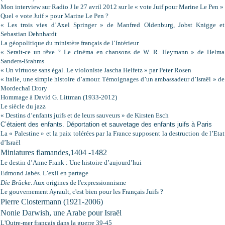
Mon interview sur Radio J le 27 avril 2012
sur le « vote Juif pour Marine Le Pen »
Quel « vote Juif » pour Marine Le Pen ?
« Les trois vies d’Axel Springer » de Manfred Oldenburg, Jobst Knigge et
Sebastian Dehnhardt
La géopolitique du ministère français de l’Intérieur
« Serait-ce un rêve ? Le cinéma en chansons de W. R. Heymann » de Helma
Sanders-Brahms
« Un virtuose sans égal. Le violoniste Jascha Heifetz » par Peter Rosen
« Italie, une simple histoire d’amour. Témoignages d’un ambassadeur d’Israël » de
Mordechaï Drory
Hommage à David G. Littman (1933-2012)
Le siècle du jazz
« Destins d’enfants juifs et de leurs sauveurs » de Kirsten Esch
C’étaient des enfants. Déportation et sauvetage des enfants juifs à Paris
La « Palestine » et la paix tolérées par la France supposent la destruction de l’Etat
d’Israël
Miniatures flamandes,1404 -1482
Le destin d’Anne Frank : Une histoire d’aujourd’hui
Edmond Jabès. L’exil en partage
Die Brücke
. Aux origines de l'expressionnisme
Le gouvernement Ayrault, c'est bien pour les Français Juifs ?
Pierre Clostermann (1921-2006)
Nonie Darwish, une Arabe pour Israël
L'Outre-mer français dans la guerre 39-45