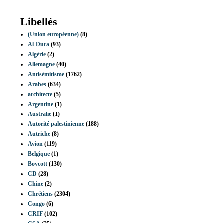
Libellés
(Union européenne)
(8)
Al-Dura
(93)
Algérie
(2)
Allemagne
(40)
Antisémitisme
(1762)
Arabes
(634)
architecte
(5)
Argentine
(1)
Australie
(1)
Autorité palestinienne
(188)
Autriche
(8)
Avion
(119)
Belgique
(1)
Boycott
(130)
CD
(28)
Chine
(2)
Chrétiens
(2304)
Congo
(6)
CRIF
(102)