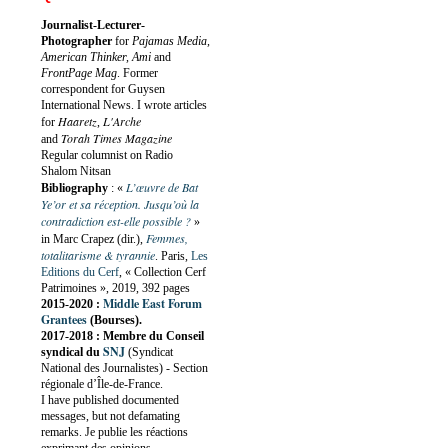
Journalist-Lecturer-
Photographer
for
Pajamas Media,
American Thinker, Ami
and
FrontPage Mag
. Former
correspondent for Guysen
International News. I wrote articles
Haaretz
L'Arche
for
,
Torah Times Magazine
and
Regular columnist on Radio
Shalom Nitsan
L’œuvre de Bat
Bibliography
:
«
Ye’or et sa réception. Jusqu’où la
contradiction est-elle possible ?
»
Femmes,
in Marc Crapez (dir.),
totalitarisme & tyrannie
. Paris,
Les
Editions du Cerf
, « Collection Cerf
Patrimoines », 2019, 392 pages
Middle East Forum
2015-2020 :
Grantees
(Bourses).
2017-2018 : Membre du Conseil
SNJ
syndical du
(Syndicat
National des Journalistes) - Section
régionale d’Île-de-France.
I have published documented
messages, but not defamating
remarks. Je publie les réactions