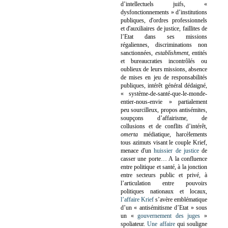
d’intellectuels juifs, «
dysfonctionnements » d’institutions
publiques, d'ordres professionnels
et d'auxiliaires de justice, faillites de
l’Etat dans ses missions
régaliennes, discriminations non
sanctionnées,
establishment
, entités
et bureaucraties incontrôlés ou
oublieux de leurs missions, absence
de mises en jeu de responsabilités
publiques, intérêt général dédaigné,
« système-de-santé-que-le-monde-
entier-nous-envie » partialement
peu sourcilleux, propos antisémites,
soupçons d’affairisme, de
collusions et de conflits d’intérêt,
omerta
médiatique, harcèlements
tous azimuts visant le couple Krief,
menace d'un
huissier de justice
de
casser une porte…
A la confluence
entre politique et santé, à la jonction
entre secteurs public et privé, à
l’articulation entre pouvoirs
politiques nationaux et locaux,
l’affaire Krief
s’avère emblématique
d’un « antisémitisme d’Etat » sous
un «
gouvernement des juges
»
spoliateur.
Une affaire
qui souligne