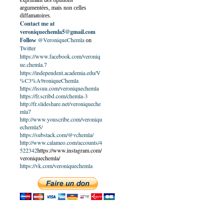
exprimant des opinions
argumentées, mais non celles
diffamatoires.
Contact me at
veroniquechemla5@gmail.com
@VeroniqueChemla
Follow
on
Twitter
https://www.facebook.com/veroniq
ue.chemla.7
https://independent.academia.edu/V
%C3%A9roniqueChemla
https://issuu.com/veroniquechemla
https://fr.scribd.com/chemla-3
http://fr.slideshare.net/veroniqueche
mla7
http://www.youscribe.com/veroniqu
echemla5/
https://substack.com/@vchemla/
http://www.calameo.com/accounts/4
522342
https://www.instagram.com/
veroniquechemla/
https://vk.com/veroniquechemla