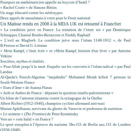
Pourquoi un mathématicien appelle au boycott d’Israël ?
« Rachel Corrie » de Simone Bitton
Un stage éducatif contre les stéréotypes
Deux appels de musulmans à voter pour le Front national
Un Matisse rendu en 2008 à la MDA UK est retourné à Francfort
« La condition juive en France. La tentation de l’entre soi » par Dominique
Schnapper, Chantal Bordes-Benayoun et Freddy Raphaël
« L’exil au Maghreb. La condition juive sous l’islam 1148-1912 », de Paul
B.Fenton et David G. Littman
« Mein Kampf, c’était écrit » et «Mein Kampf, histoire d'un livre » par Antoine
Vitkine
Sorcières, mythes et réalités
« Pour Allah jusqu’à la mort. Enquête sur les convertis à l’islam radical » par Paul
Landau
Al-Qaeda’s French-Algerian “mujahidin” Mohamed Merah killed 7 persons in
South-Western France
« Etats d’âme » de Joanna Flatau
« Juifs et Arabes de France : dépasser la question israélo-palestinienne »
Un bilan de l’attentat islamiste contre la synagogue de la Ghriba
Albert Richter (1912-1940), champion cycliste allemand anti-nazi
Marian Apfelbaum, survivant du ghetto de Varsovie et professeur de nutrition
« Le serment » (
The Promise
) de Peter Kosminsky
Vers un « vote halal » en France ?
Le sport européen à l’épreuve du nazisme. Des J.O. de Berlin aux J.O. de Londres
(1936-1948)