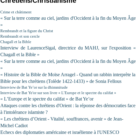
Chrétiens/Christianisme
Crime et châtiment
« Sur la terre comme au ciel, jardins d'Occident à la fin du Moyen Âge
»
Rembrandt et la figure du Christ
Rembrandt et son cercle
Chagall et
la Bible
Interview de LaurenceSigal, directrice du MAHJ, sur l'exposition «
Chagall et la Bible »
« Sur la terre comme au ciel, jardins d'Occident à la fin du Moyen Âge
»
« Histoire de
la Bible
de Moïse Arragel - Quand un rabbin interprète
la
Bible
pour les chrétiens (Tolède 1422-1433) » de Sonia Fellous
Interview de Bat Ye’or sur la dhimmitude
Interview de Bat Ye'or sur son livre « L’Europe et le spectre du califat »
« L’Europe et le spectre du califat » de Bat Ye’or
Attaques contre les chrétiens d'Orient : la réponse des démocraties face
à l'intolérance islamiste ?
« Les chrétiens d’Orient - Vitalité, souffrances, avenir » de Jean-
Michel Cadiot
Echecs des diplomaties américaine et israélienne à l'UNESCO