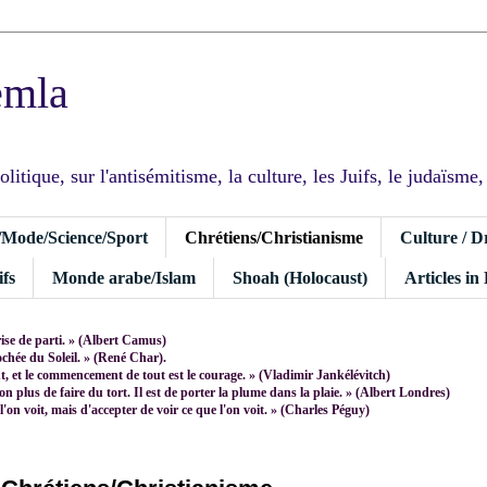
emla
tique, sur l'antisémitisme, la culture, les Juifs, le judaïsme, I
/Mode/Science/Sport
Chrétiens/Christianisme
Culture / D
fs
Monde arabe/Islam
Shoah (Holocaust)
Articles in
rise de parti. » (Albert Camus)
rochée du Soleil. » (René Char).
 et le commencement de tout est le courage. » (Vladimir Jankélévitch)
non plus de faire du tort. Il est de porter la plume dans la plaie. » (Albert Londres)
 l'on voit, mais d'accepter de voir ce que l'on voit. » (Charles Péguy)