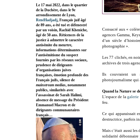
Le 17 mai 2022, dans le quartier
de la Duchère, dans le 9e
arrondissement de Lyon,
RenéHadjadj
, Français juif âgé
de 89 ans, a été tué et défenestré
Consacré aux « colères
par un voisin, Rachid Kheniche,
agences Gamma, Keyst
âgé de 50 ans. Réticences de la
justice à admettre le caractère
d’un siècle d’histoi
antisémite du meurtre,
photographie ».
informations déterminantes sur
l’antisémitisme du suspect
Les 77 clichés, en noir
fournies par les réseaux sociaux,
archives de trois age
prudence de dirigeants
d’organisations juives
Ils couvraient un
françaises, émotion profonde des
photojournalisme qui 
Français juifs, silence de
mainstream medias
, notamment
publics, similarités avec
Quand la Nature se d
l’assassinat de Sarah Halimi,
L’espace de la
galerie
absence de message du Président
feu.
Emmanuel Macron et de
dirigeants communautaires
Ce qui apparaissait en
français…
destructrice, parfois i
Mais c’était aussi le
solidarité débonnaire