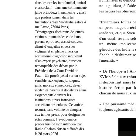
humanistes et démocra
dans les cercles intrafamilial, amical
nous guidant, à l’aide 
et associatif - dans une communauté
les heures les plus so
juive orthodoxe francilienne -, ainsi
que professionnel, dans les
"Exterminez toutes ce
Institutions Yad Mordekhaï (alors 4
rue Pavée, 75004 Paris).
un personnage du réc
Témoignages déchirants de jeunes
ténèbres
, et que Sven
victimes traumatisées et de leurs
d'un essai, résume se
parents éprouvés, accusé souvent
un même mouvement
dénué d’empathie envers les
génocide des Indiens d
victimes et en pleine inversion
Shoah : déshumaniser
accusatoire, diagnostic inquiétant
l'anéantir. »
d’un expert psychiatre, direction
remarquable des débats par le
Président de la Cour David de
« De l'Europe à l’Amé
Pas… Un procès pénal sur un sujet
XVIe siècle aux tribu
sensible, aux enjeux juridiques,
il déconstruit ainsi la
juifs, moraux et médicaux devant
histoire écrite par 
inciter les parents et donateurs à une
chacun de nous aux im
exigence vitale envers les
institutions juives françaises
« Une puissante médit
accueillant des enfants. Cet article
toujours agissants dan
recourt, sans volonté de choquer,
aux termes précis pour désigner les
actes commis. J’évoquerai ce
procès lors de mon interview par
Radio Chalom Nitsan diffusée dès
le 26 mars 2026.