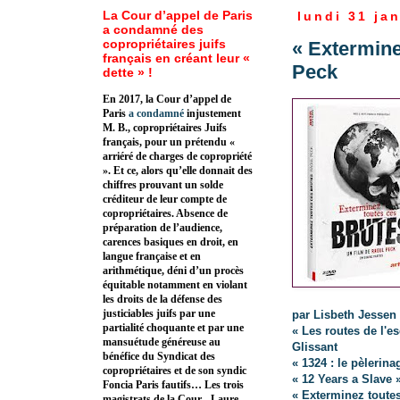
La Cour d’appel de Paris
lundi 31 ja
a condamné des
copropriétaires juifs
« Extermine
français en créant leur «
Peck
dette » !
En 2017, la Cour d’appel de
Paris
a condamné
injustement
M. B., copropriétaires Juifs
français, pour un prétendu «
arriéré de charges de copropriété
». Et ce, alors qu’elle donnait des
chiffres prouvant un solde
créditeur de leur compte de
copropriétaires. Absence de
préparation de l’audience,
carences basiques en droit, en
langue française et en
arithmétique, déni d’un procès
équitable notamment en violant
les droits de la défense des
justiciables juifs par une
par Lisbeth Jessen
partialité choquante et par une
« Les routes de l'e
mansuétude généreuse au
Glissant
bénéfice du Syndicat des
« 1324 : le pèleri
copropriétaires et de son syndic
« 12 Years a Slave
Foncia Paris fautifs… Les trois
« Exterminez toute
magistrats de la Cour - Laure