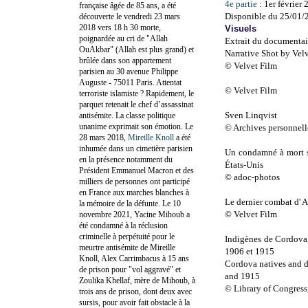
4e partie
: 1er février 
française âgée de 85 ans, a été
Disponible du 25/01/
découverte le vendredi 23 mars
2018 vers 18 h 30 morte,
Visuels
poignardée au cri de "Allah
Extrait du documentair
OuAkbar" (Allah est plus grand) et
Narrative Shot by Velv
brûlée dans son appartement
© Velvet Film
parisien au 30 avenue Philippe
Auguste - 75011 Paris. Attentat
© Velvet Film
terroriste islamiste ? Rapidement, le
parquet retenait le chef d’assassinat
Sven Linqvist
antisémite. La classe politique
unanime exprimait son émotion. Le
© Archives personnell
28 mars 2018,
Mireille Knoll
a été
inhumée dans un cimetière parisien
Un condamné à mort su
en la présence notamment du
États-Unis
Président Emmanuel Macron et des
© adoc-photos
milliers de personnes ont participé
en France aux marches blanches à
Le dernier combat d' A
la mémoire de la défunte. Le 10
© Velvet Film
novembre 2021, Yacine Mihoub a
été condamné à la réclusion
criminelle à perpétuité pour le
Indigènes de Cordova,
meurtre antisémite de Mireille
1906 et 1915
Knoll, Alex Carrimbacus à 15 ans
Cordova natives and d
de prison pour "vol aggravé" et
and 1915
Zoulika Khellaf, mère de Mihoub, à
© Library of Congress
trois ans de prison, dont deux avec
sursis, pour avoir fait obstacle à la