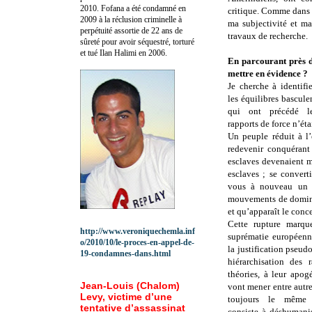
2010.
Fofana a été c
ondamné en
critique. Comme dans 
2009 à la réclusion criminelle à
ma subjectivité et ma
perpétuité assortie de 22 ans de
travaux de recherche.
sûreté pour avoir séquestré, torturé
et tué Ilan Halimi en 2006.
En parcourant près d
mettre en évidence ?
Je cherche à identif
les équilibres basculen
qui ont précédé le
rapports de force n’éta
Un peuple réduit à l
redevenir conquérant 
esclaves devenaient ma
esclaves ; se convert
vous à nouveau un ci
mouvements de dominat
et qu’apparaît le conc
Cette rupture marqu
http://www.veroniquechemla.inf
suprématie européenn
o/2010/10/le-proces-en-appel-de-
la justification pseudo
19-condamnes-dans.html
hiérarchisation des 
théories, à leur apog
Jean-Louis (Chalom)
vont mener entre autre
Levy, victime d’une
toujours le même
tentative d’assassinat
consiste à déshumanis