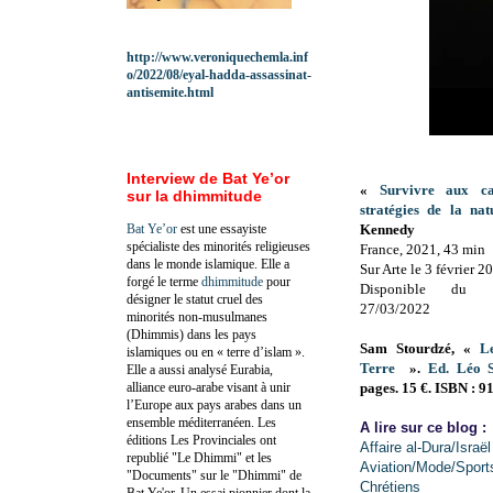
http://www.veroniquechemla.inf
o/2022/08/eyal-hadda-assassinat-
antisemite.html
Interview de Bat Ye’or
«
Survivre aux ca
sur la dhimmitude
stratégies de la nat
Bat Ye’or
est une essayiste
Kennedy
spécialiste des minorités religieuses
France, 2021, 43 min
dans le monde islamique. Elle a
Sur Arte le 3 février 2
forgé le terme
dhimmitude
pour
Disponible du 
désigner le statut cruel des
27/03/2022
minorités non-musulmanes
(Dhimmis) dans les pays
Sam Stourdzé, «
L
islamiques ou en « terre d’islam ».
Terre
».
Ed. Léo S
Elle a aussi analysé Eurabia,
alliance euro-arabe visant à unir
pages. 15 €. ISBN : 
l’Europe aux pays arabes dans un
ensemble méditerranéen. Les
A lire sur ce blog :
éditions Les Provinciales ont
Affaire al-Dura/Israël
republié "Le Dhimmi" et les
Aviation/Mode/Sport
"Documents" sur le "Dhimmi" de
Chrétiens
Bat Ye'or. Un essai pionnier dont la