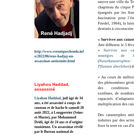
sauver une ville du Te
chapiteau du cirque P
épargnés par les fis
fascination pour l’é
Friedel, 1964), la lut
destinés à circonscrir
« Survivre aux catastr
Arte diffusera le 3 fév
«
Survivre aux ca
http://www.veroniquechemla.inf
stratégies de 
o/2022/06/rene-hadjaj-un-
(
Naturkatastrophen
assassinat-antisemite.html
Pflanzen überleben
) 
« Au cours de million
des phénomènes géolo
Liyahou Haddad,
des conditions m
assassiné
extrêmes, de nombreu
Liyahou Haddad
, juif âgé de 34
capacités d’adaptati
ans, a été assassiné à coups de
multiplication des cat
couteau et de hache le samedi 20
août 2022, à Longperrier (Seine-
Des catastrophes att
et-Marne), par Mohammed
induites par des acti
Dridi, âgé de 24 ans et d'origine
fixer la terre en cas d'
tunisienne. Un assassinat révélé
par le Bureau national de