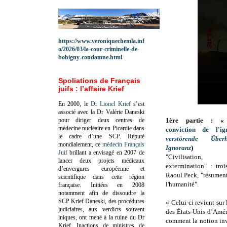
https://www.veroniquechemla.inf
o/2026/03/la-cour-criminelle-de-
bobigny-condamne.html
Spoliations de Français
juifs : l’affaire Krief
En 2000, le
Dr Lionel Krief
s’est
associé avec la Dr Valérie Daneski
pour diriger deux centres de
1ère partie :
médecine nucléaire en Picardie dans
conviction de l'ig
le cadre d’une SCP.
Réputé
verstörende Über
mondialement, ce
médecin Français
Ignoranz
)
Juif
brillant a envisagé en 2007 de
"Civilisation, 
lancer deux projets médicaux
extermination" : tro
d’envergures européenne et
Raoul Peck, "résument 
scientifique dans cette région
l'humanité".
française.
Initiées en 2008
notamment afin de dissoudre la
SCP Krief Daneski, des procédures
« Celui-ci revient sur 
judiciaires, aux verdicts souvent
des États-Unis d’Amé
iniques, ont mené à la ruine du Dr
comment la notion inv
Krief.
Inactions de ministres de