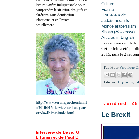
Culture
lecture s'avère indispensable pour
France
comprendre la situation des juifs et
chrétiens sous domination
Il ou elle a dit...
islamique, et en France
Judaïsme/Juifs
actuellement.
Monde arabe/Islam
Shoah (
Holocaust
)
Articles in English
Les citations sur le fil
Cet article a été publ
2015, puis le 2 septe
Publié par
Véronique C
Libellés :
Exposition
,
Fi
http://www.veroniquechemla.inf
vendredi 28
o/2010/01/interview-de-bat-yeor-
sur-la-dhimmitude.html
Le Brexit
Interview de David G.
Littman et de Paul B.