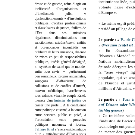
institutionnalisée, pu
droite et de gauche, refus d’agir ou
volonté nazie d'ext
inefficacité d’organisations et
d'Europe ».
d’intellectuels juifs, «
dysfonctionnements » d’institutions
publiques, d'ordres professionnels
« Le même esprit préda
et d'auxiliaires de justice, faillites de
présidé au pillage de
l’Etat dans ses missions
régaliennes, discriminations non
2e partie : «
P... de 
sanctionnées,
establishment
, entités
» (
Wer zum Teufel ist 
et bureaucraties incontrôlés ou
« En réexaminant
oublieux de leurs missions, absence
"Nouveau Monde" et
de mises en jeu de responsabilités
Nations amérindien
publiques, intérêt général dédaigné,
« système-de-santé-que-le-monde-
épisode décrypte les
entier-nous-envie » partialement
la "terre vierge" fi
peu sourcilleux, propos antisémites,
populaire, qui va ass
soupçons d’affairisme, de
de l'Europe et justif
collusions et de conflits d’intérêt,
millions d’Africains. »
omerta
médiatique, harcèlements
tous azimuts visant le couple Krief,
3e partie : «
Tuer à 
menace d'un
huissier de justice
de
auf Distanz oder Wi
casser une porte…
A la confluence
entre politique et santé, à la jonction
tüchtig genoss
)
entre secteurs public et privé, à
« Ce troisième vole
l’articulation entre pouvoirs
l’industrie de l’acier 
politiques nationaux et locaux,
technologie ont perm
l’affaire Krief
s’avère emblématique
de mener des guerre
d’un « antisémitisme d’Etat » sous