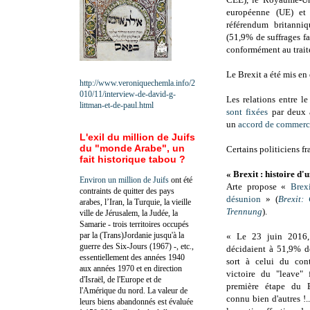
européenne (UE) et
référendum britanni
(51,9% de suffrages fa
conformément au trait
Le Brexit a été mis en
http://www.veroniquechemla.info/2
010/11/interview-de-david-g-
Les relations entre l
littman-et-de-paul.html
sont fixées
par deux a
un
accord de commerce
L'exil du million de Juifs
du "monde Arabe", un
Certains politiciens fr
fait historique tabou ?
« Brexit : histoire d'
Environ un million de Juifs
ont été
Arte propose «
Brexi
contraints de quitter des pays
désunion
» (
Brexit:
arabes, l’Iran, la Turquie, la vieille
Trennung
).
ville de Jérusalem, la Judée, la
Samarie - trois territoires occupés
par la (Trans)Jordanie jusqu'à la
« Le 23 juin 2016, 
guerre des Six-Jours (1967) -, etc.,
décidaient à 51,9% de
essentiellement des années 1940
sort à celui du conti
aux années 1970 et en direction
victoire du "leave" 
d'Israël, de l'Europe et de
première étape du 
l'Amérique du nord. La valeur de
connu bien d'autres !..
leurs biens abandonnés est évaluée