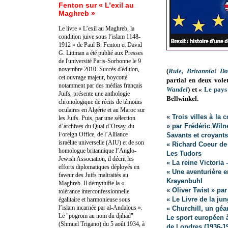
Fenton sur « L’exil au
Maghreb »
Le livre « L’exil au Maghreb, la
condition juive sous l’islam 1148-
1912 » de Paul B. Fenton et David
G. Littman a été publié aux Presses
de l'université Paris-Sorbonne le 9
novembre 2010. Succès d'édition,
(
Rule, Britannia! Da
cet ouvrage majeur, boycotté
partial en deux vole
notamment par des médias français
Wandel
) et «
Le pays 
Juifs, présente une anthologie
Bellwinkel.
chronologique de récits de témoins
oculaires en Algérie et au Maroc sur
« Trois villes à l
les Juifs. Puis, par une sélection
» par Frédéric Wiln
d’archives du Quai d’Orsay, du
Foreign Office, de l’Alliance
Savants et croyant
israélite universelle (AIU) et de son
« Richard Coeur de L
homologue britannique l’Anglo-
Les Tudors
Jewish Association, il décrit les
« La reine Victoria 
efforts diplomatiques déployés en
« Une aventurière e
faveur des Juifs maltraités au
Krayenbuhl
Maghreb. Il démythifie la «
« Oliver Twist » pa
tolérance interconfessionnelle
« Le Livre de la ju
égalitaire et harmonieuse sous
l’islam incarnée par al-Andalous ».
« Churchill, un géa
Le "pogrom au nom du djihad"
Le sport européen à
(Shmuel Trigano) du 5 août 1934, à
de Londres (1936-1