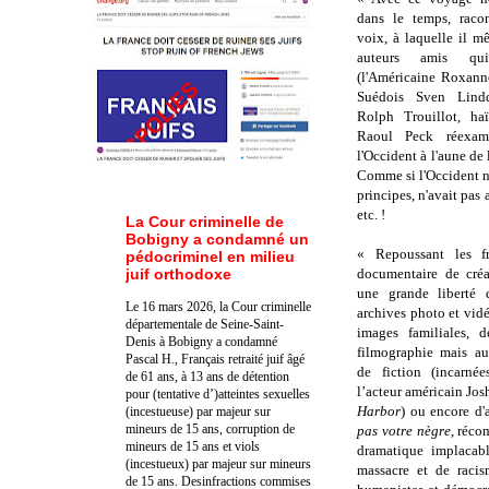
dans le temps, raco
voix, à laquelle il mê
auteurs amis qui
(l'Américaine Roxann
Suédois Sven Lindq
Rolph Trouillot, ha
Raoul Peck réexami
l'Occident à l'aune de
Comme si l'Occident n'a
principes, n'avait pas 
etc. !
La Cour criminelle de
Bobigny a condamné un
« Repoussant les fr
pédocriminel en milieu
juif orthodoxe
documentaire de créa
une grande liberté 
Le 16 mars 2026, la Cour criminelle
archives photo et vid
départementale de Seine-Saint-
images familiales, d
Denis à Bobigny a condamné
filmographie mais au
Pascal H., Français retraité juif âgé
de fiction (incarné
de 61 ans, à 13 ans de détention
l’acteur américain Jos
pour (tentative d’)atteintes sexuelles
Harbor
) ou encore d
(incestueuse) par majeur sur
mineurs de 15 ans, corruption de
pas votre nègre
, réco
mineurs de 15 ans et viols
dramatique implacabl
(incestueux) par majeur sur mineurs
massacre et de racis
de 15 ans. Des
infractions commises