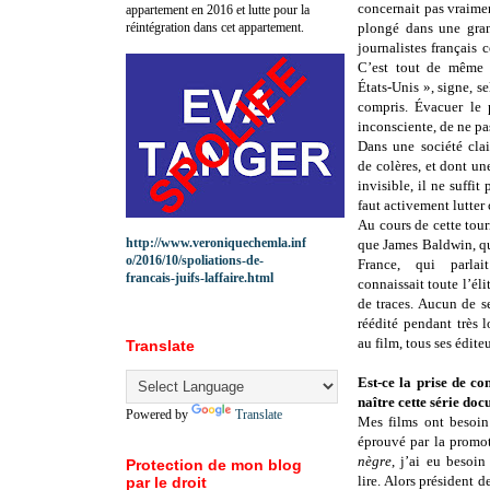
concernait pas vraime
appartement en 2016 et lutte pour la
réintégration dans cet appartement.
plongé dans une gra
journalistes français
C’est tout de même 
États-Unis », signe, s
compris. Évacuer le 
inconsciente, de ne pa
Dans une société clai
de colères, et dont un
invisible, il ne suffit 
faut activement lutter
Au cours de cette tour
http://www.veroniquechemla.inf
que James Baldwin, qu
o/2016/10/spoliations-de-
France, qui parlai
francais-juifs-laffaire.html
connaissait toute l’élit
de traces. Aucun de se
réédité pendant très 
au film, tous ses éditeu
Translate
Est-ce la prise de co
naître cette série do
Powered by
Translate
Mes films ont besoin
éprouvé par la promo
nègre
, j’ai eu besoin
Protection de mon blog
lire. Alors président 
par le droit