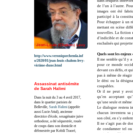
dans lesquels intervie
de l’un à l’autre. Pou
images ont été fabri
participé à la constit
Pour échapper à un réc
mettant en scène diff
nouvelles. La fiction
d’indicible et de cons
enchaînés qui projette
Quels sont les enjeux
http://www.veroniquechemla.inf
Il me semble qu’il y a
o/2020/01/jean-louis-chalom-levy-
pour ce monde occid
victime-dune.html
devant ces défis, et qu
pas à même de réagir
le déni ou la désign
Assassinat antisémite
coupables.
de Sarah Halimi
Or il ne peut y avoi
qu’en acceptant qu’
Dans la nuit du 3 au 4 avril 2017,
qu’une seule et même 
dans le quartier parisien de
Belleville,
Sarah Halimi
(appelée
Le dialogue restera i
aussi Lucie Attal), ancienne
chacun inventera sa 
directrice d'école, sexagénaire juive
son côté, en s’y enfer
orthodoxe, a été séquestrée, rouée
Il ne s’agit pas de do
de coups dans son domicile et
de condamner tel ou 
défenestrée par Kobili Traoré,