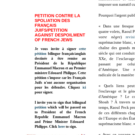
imposer son narratif cu
Pourquoi l'argent publi
PETITION CONTRE LA
SPOLIATION DES
FRANÇAIS
« Dans une fresque
JUIFS/PETITION
quatre volets, Raoul P
AGAINST DESPOILMENT
votre nègre
)
revisi
OF FRENCH JEWS
suprémacisme blanc, e
chaîne des grands m
Je vous invite à signer
cette
siècle qui ont condui
pétition
bilingue français/anglais
destinée à être remise au
XXe, de l’esclavag
Président de la République
passant par cel
Emmanuel Macron et au Premier
d’Amérique. Une 
ministre Edouard Philippe. Cette
radicale de la manière 
pétition s'impose car les Français
Juifs n'ont aucune organisation
« Quels liens peut-
pour les défendre. Cliquez
ici
l'esclavage et le gé
pour signer.
d'Amérique ? Le co
Shoah ? À travers u
I invite you to sign that bilingual
petition
which will be passed on
temps, Raoul Peck pro
to President of the French
de ces différents chap
Republic
Emmanuel Macron
de l’Europe et des Éta
and Prime Minister
Edouard
suprémacisme blanc. 
Philippe
.
Click
here
to sign.
« Avec ce voyage n