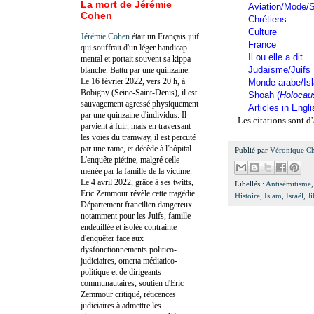
La mort de Jérémie
Aviation/Mode/S
Cohen
Chrétiens
Culture
Jérémie Cohen
était un Français juif
France
qui souffrait d'un léger handicap
Il ou elle a dit...
mental et portait souvent sa kippa
Judaïsme/Juifs
blanche. Battu par une quinzaine.
Le 16 février 2022, vers 20 h, à
Monde arabe/Is
Bobigny (Seine-Saint-Denis), il est
Shoah (
Holocau
sauvagement agressé physiquement
Articles in Engl
par une quinzaine d'individus. Il
Les citations sont d'
parvient à fuir, mais en traversant
les voies du tramway, il est percuté
par une rame, et décède à l'hôpital.
Publié par
Véronique C
L'enquête piétine, malgré celle
menée par la famille de la victime.
Le 4 avril 2022, grâce à ses twitts,
Libellés :
Antisémitisme
Eric Zemmour révèle cette tragédie.
Histoire
,
Islam
,
Israël
,
J
Département francilien dangereux
notamment pour les Juifs, famille
endeuillée et isolée contrainte
d'enquêter face aux
dysfonctionnements politico-
judiciaires, omerta médiatico-
politique et de dirigeants
communautaires, soutien d'Eric
Zemmour critiqué, réticences
judiciaires à admettre les