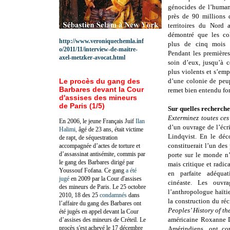
génocides de l’humani
près de 90 millions 
territoires du Nord
démontré que les co
http://www.veroniquechemla.inf
plus de cinq mois d
o/2011/11/interview-de-maitre-
Pendant les premières
axel-metzker-avocat.html
soin d’eux, jusqu’à 
plus violents et s’empa
Le procès du gang des
d’une colonie de peup
Barbares devant la Cour
remet bien entendu fo
d'assises des mineurs
de Paris (1/5)
Sur quelles recherche
Exterminez toutes ces 
En 2006, le jeune Français Juif
Ilan
d’un ouvrage de l’écr
Halimi,
âgé de 23 ans, était victime
Lindqvist. En le déco
de rapt, de séquestration
constituerait l’un des 
accompagnée d’actes de torture et
d’assassinat antisémite, commis par
porte sur le monde n’e
le gang des Barbares dirigé par
mais critique et radic
Youssouf Fofana. Ce gang
a été
en parfaite adéqu
jugé
en 2009 par la Cour d'assises
cinéaste. Les ouv
des mineurs de Paris. Le 25 octobre
l’anthropologue haïti
2010, 18 des 25
condamnés
dans
la construction du réc
l’affaire du gang des Barbares ont
Peoples’ History of th
été jugés en appel devant la Cour
américaine Roxanne Du
d’assises des mineurs de Créteil. Le
procès s'est achevé le 17 décembre
Amérindiens, ont co