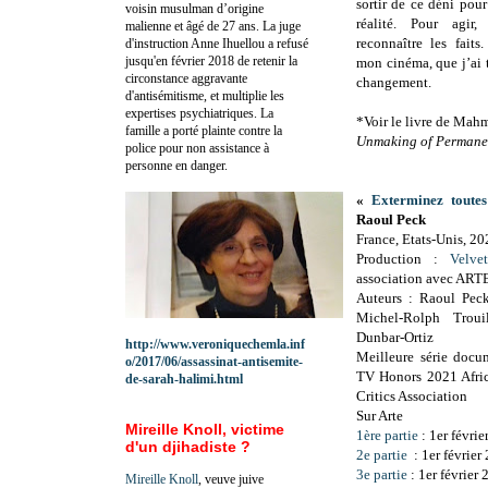
sortir de ce déni pour
voisin musulman d’origine
réalité. Pour agir,
malienne et âgé de 27 ans. La juge
reconnaître les faits
d'instruction Anne Ihuellou a refusé
jusqu'en février 2018 de retenir la
mon cinéma, que j’ai 
circonstance aggravante
changement.
d'antisémitisme, et multiplie les
expertises psychiatriques. La
*Voir le livre de M
famille a porté plainte contre la
Unmaking of Permanen
police pour non assistance à
personne en danger.
«
Exterminez toutes
Raoul Peck
France, Etats-Unis, 20
Production :
Velve
association avec ART
Auteurs : Raoul Peck
Michel-Rolph Troui
Dunbar-Ortiz
http://www.veroniquechemla.inf
Meilleure série doc
o/2017/06/assassinat-antisemite-
TV Honors 2021 Afri
de-sarah-halimi.html
Critics Association
Sur Arte
Mireille Knoll, victime
1ère partie
: 1er févrie
d'un djihadiste ?
2e partie
: 1er février
3e partie
: 1er février
Mireille Knoll
, veuve juive