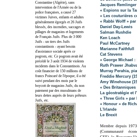
Constantine (Algérie), sans
Jacques Remlinger 
intervention de l'Armée ou de la
« Espions sur la Ta
police françaises, a causé 27
« Les couturières c
victimes Juives, enfants et adultes
« Rabbi Wolff » par
généralement égorgés et 26 Juifs
Daniel Day-Lewis
blessés, des incendies, saccages et
pillages de magasins et logements
Salman Rushdie
de Français Juifs. Plus de 3 000
Ken Loach
Juifs - un tiers des Juifs
Paul McCartney
constantinois - ayant besoin
Marianne Faithfull
d'assistance sociale après ce
Cat Stevens
pogrom, etc. Ce pogrom avait été
« George Michael :
précédé le 3 août 1934 de violents
Ruth Prawer Jhabva
incidents dans le Constantinois. Au
Murray Perahia, pia
coût financier de 150 millions de
francs Poincaré de l'époque, il a été
Freddie Mercury (1
suivi pendant des mois par le
Amy Winehouse (19
boycott de magasins Juifs, du non
« Des Britanniques 
paiement par des musulmans de
La géostratégie et 
leurs dettes auprès de leurs prêteurs
« Three Girls » par
Juifs, etc.
« Honour » de Rich
L'Irlande
Le Brexit
Membre depuis 197
(Communauté écono
CEE), le Royaume-Uni