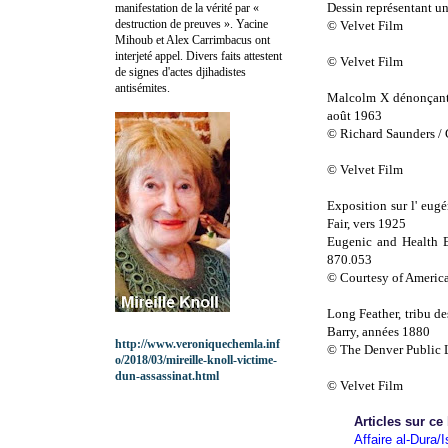
Dessin représentant un
manifestation de la vérité par «
destruction de preuves ». Yacine
© Velvet Film
Mihoub et Alex Carrimbacus ont
interjeté appel. Divers faits attestent
© Velvet Film
de signes d'actes djihadistes
antisémites.
Malcolm X dénonçant 
août 1963
© Richard Saunders / 
© Velvet Film
Exposition sur l' eugé
Fair, vers 1925
Eugenic and Health Ex
870.053
© Courtesy of America
Long Feather, tribu de
Barry, années 1880
http://www.veroniquechemla.inf
© The Denver Public L
o/2018/03/mireille-knoll-victime-
dun-assassinat.html
© Velvet Film
Articles sur ce
Affaire al-Dura/I