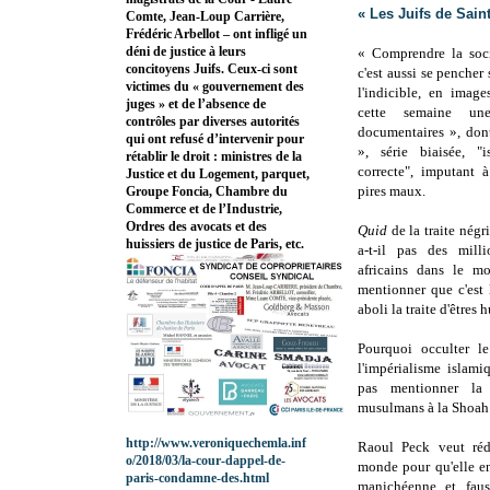
« Les Juifs de Sain
Comte, Jean-Loup Carrière,
Frédéric Arbellot – ont infligé un
déni de justice à leurs
« Comprendre la soci
concitoyens Juifs. Ceux-ci sont
c'est aussi se pencher 
victimes du « gouvernement des
l'indicible, en imag
juges » et de l’absence de
cette semaine une
contrôles par diverses autorités
documentaires », don
qui ont refusé d’intervenir pour
», série biaisée, "
rétablir le droit : ministres de la
correcte", imputant 
Justice et du Logement, parquet,
pires maux.
Groupe Foncia, Chambre du
Commerce et de l’Industrie,
Ordres des avocats et des
Quid
de la traite négr
huissiers de justice de Paris, etc.
a-t-il pas des mill
africains dans le 
mentionner que c'est
aboli la traite d'êtres 
Pourquoi occulter l
l'impérialisme islam
pas mentionner la 
musulmans à la Shoah
http://www.veroniquechemla.inf
Raoul Peck veut rédu
o/2018/03/la-cour-dappel-de-
monde pour qu'elle en
paris-condamne-des.html
manichéenne et fau