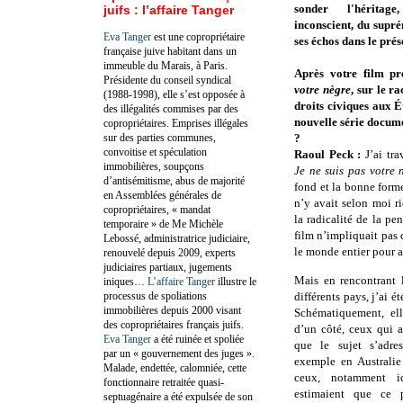
sonder l'héritag
juifs : l’affaire Tanger
inconscient, du supr
Eva Tanger
est une copropriétaire
ses échos dans le prés
française juive habitant dans un
immeuble du Marais, à Paris.
Après votre film pr
Présidente du conseil syndical
votre nègre
, sur le ra
(1988-1998), elle s’est opposée à
droits civiques aux É
des illégalités commises par des
nouvelle série docum
copropriétaires. Emprises illégales
sur des parties communes,
?
convoitise et spéculation
Raoul Peck :
J’ai tr
immobilières, soupçons
Je ne suis pas votre 
d’antisémitisme, abus de majorité
fond et la bonne forme
en Assemblées générales de
n’y avait selon moi ri
copropriétaires, « mandat
la radicalité de la p
temporaire » de Me Michèle
film n’impliquait pas 
Lebossé, administratrice judiciaire,
le monde entier pour 
renouvelé depuis 2009, experts
judiciaires partiaux, jugements
Mais en rencontrant l
iniques…
L’affaire Tanger
illustre le
processus de spoliations
différents pays, j’ai ét
immobilières depuis 2000 visant
Schématiquement, ell
des copropriétaires français juifs.
d’un côté, ceux qui a
Eva Tanger
a été ruinée et spoliée
que le sujet s’adre
par un « gouvernement des juges ».
exemple en Australie 
Malade, endettée, calomniée, cette
ceux, notamment i
fonctionnaire retraitée quasi-
estimaient que ce 
septuagénaire a été expulsée de son