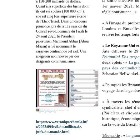
la sortie effective 
à 150-200 milliards de dollars.
1er janvier 2021. Ma
Quant à la superficie des biens dont
ils ont été spoliés (100 000 km²),
réglé pour autant... »
elle est cinq fois supérieure à celle
de l'Etat d'Israël. Dans un discours
« A l'image du protoc
prononcé lors de la 11e session du
Londres et Bruxelles
Conseil révolutionnaire du Fatah le
revivre les temps forts
24 août 2023, le Président
palestinien Mahmoud Abbas (Abou
« Le Royaume-Uni et 
Mazen) a nié notamment le
Arte diffusera le 2
caractère contraint de cet exil. Une
allégation non relevée par des
Britannia! Das gespa
dirigeants communautaires.
deux volets -
«
La gra
pays des contradicti
Sebastian Bellwinkel.
« Pourquoi les Britann
voyage dans la genèse 
« À travers les témo
syndicaliste, chef d’
(
Policiers et citoyen
historique, économiqu
http://www.veroniquechemla.inf
sur la voie du Brexit.
o/2023/09/lexil-du-million-de-
juifs-du-monde.html
1ère partie
: «
La gran