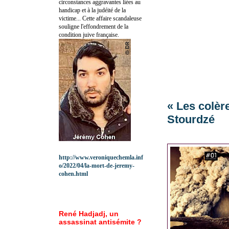
circonstances aggravantes liées au
handicap et à la judéité de la
victime... Cette affaire scandaleuse
souligne l'effondrement de la
condition juive française.
« Les colèr
Stourdzé
http://www.veroniquechemla.inf
o/2022/04/la-mort-de-jeremy-
cohen.html
René Hadjadj, un
assassinat antisémite ?