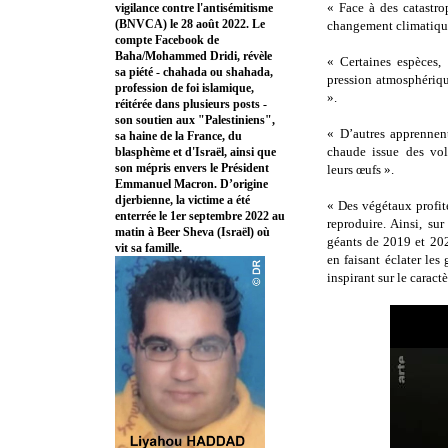
« Face à des catastro
vigilance contre l'antisémitisme
(BNVCA) le 28 août 2022. Le
changement climatique,
compte Facebook de
Baha/Mohammed Dridi, révèle
« Certaines espèces,
sa piété - chahada ou shahada,
pression atmosphériqu
profession de foi islamique,
».
réitérée dans plusieurs posts -
son soutien aux "Palestiniens",
« D’autres apprennent
sa haine de la France, du
chaude issue des vol
blasphème et d'Israël, ainsi que
son mépris envers le Président
leurs œufs ».
Emmanuel Macron. D’origine
djerbienne, la victime a été
« Des végétaux profi
enterrée le 1er septembre 2022 au
reproduire. Ainsi, su
matin à Beer Sheva (Israël) où
géants de 2019 et 202
vit sa famille.
en faisant éclater le
inspirant sur le caractè