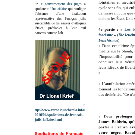
lointaines et meurtri
un «
gouvernement des juges
»
cycle sans fin, qui cu
spoliateur.
Une affaire
qui souligne
de masse impuni que 
l’absence d’une institution
représentative des Français juifs
et dont les États-Unis
susceptible de les sauver d’attaques
létales, préalables à leur exil
4e partie : «
Les b
pauvres comme Job.
fascisme
» (
Die leuch
Faschismus
)
« Dans cet ultime ép
médite sur la Shoah, 
l’impossibilité pour
concilier leur vérit
leurs idéaux de libert
»
« L’annihilation améri
forment les fondations
des déshérités. "Ce n'e
h
ttp://www.veroniquechemla.info/
2016/04/spoliations-de-francais-
« Pour prolonger 
juifs-laffaire.html
James Baldwin, qu'
portée à l'écran av
votre nègre, Rao
Spoliations de Français