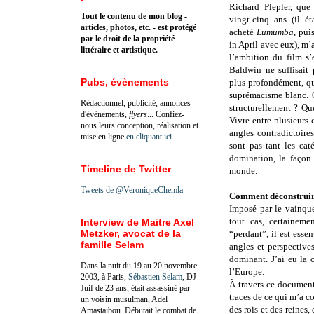
Richard Plepler, que
Tout le contenu de mon blog -
vingt-cinq ans (il é
articles, photos, etc. - est protégé
acheté
Lumumba
, pui
par le droit de la propriété
in April avec eux), m’
littéraire et artistique.
l’ambition du film s’
Baldwin ne suffisait p
Pubs, évènements
plus profondément, qu
suprémacisme blanc. 
Rédactionnel, publicité, annonces
structurellement ? Que
d'évènements,
flyers
... Confiez-
Vivre entre plusieurs
nous leurs conception, réalisation et
angles contradictoire
mise en ligne
en cliquant ici
sont pas tant les cat
domination, la façon 
Timeline de Twitter
monde.
Tweets de @VeroniqueChemla
Comment déconstruire
Imposé par le vainque
tout cas, certaineme
Interview de Maitre Axel
Metzker, avocat de la
“perdant”, il est esse
famille Selam
angles et perspective
dominant. J’ai eu la c
Dans la nuit du 19 au 20 novembre
l’Europe.
2003, à Paris,
Sébastien Selam
, DJ
À travers ce document
Juif de 23 ans, était assassiné par
traces de ce qui m’a con
un voisin musulman, Adel
des rois et des reines
Amastaibou. Débutait le combat de