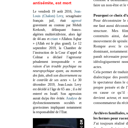
antisémite, est mort
faire un non-être et le
Le vendredi 19 août 2016,
Jean-
Pourquoi ce choix d’u
Louis (Chalom) Levy
, sexagénaire
Pour déconstruire le r
français juif, était
agressé
gravement au couteau par Mehdi
me faut aussi déconstr
Kerkoub, délinquant franco-
structure. Mes fil
algérien multirécidiviste, alors âgé
construits ainsi, d
de 44 ans et
criant
« Allahou Aqbar
mouvement de spirale
» (Allah est le plus grand). Le 12
Rompre avec le co
septembre 2019, la Chambre de
dominant, notamment
l’instruction de la Cour d’appel de
paraît nécessaire pour
Colmar a déclaré l’agresseur
idéologiquement rass
pénalement irresponsable
«
en
raison d’un trouble psychique ou
actes.
neuropsychique ayant, au moment
Cela permet de traduir
des faits, aboli son discernement ou
dialectique des posit
le contrôle de ses actes
»
. Le 30
le spectateur dans le
décembre 2019, Jean-Louis Levy
propre pensée et de l
est décédé à l’âge de 65 ans ; il a été
en cause ce qu’il c
enterré en Israël. Son agression
devient acteur, et n
aurait du/pu être évitée.
Analyse
de
consommateur du récit
dysfonctionnements occultés et
gravissimes impliquant notamment
la responsabilité de l’Etat.
Archives familiales, s
les formes pour racont
J’ai toujours réalisé 