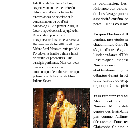
Juliette et de Stéphane Selam,
la colonisation. Les
respectivement mère et frère du
résistance aux colons 
défunt, afin d’établir toutes les
de l’esclavage pour 
circonstances de ce crime et la
supériorité extrême p
condamnation du ou d(es)
pelés : “Nous vous avo
coupable(s). Le 5 janvier 2010, la
Cour d’appel de Paris a jugé Adel
En quoi l’histoire d’H
Amastaibou pénalement
Pendant mes études se
irresponsable lors de cet assassinat.
Représentée de fin 2006 à 2013 par
chacun interprétait l’h
Maître Axel Metzker, puis par Me
s’agit d’une étape 
Portejoie, la famille Selam a lancé
l’indépendance d’Haït
de multiples procédures. Une
l’esclavage ! − est pas
stratégie pertinente. Mais ces deux
Non seulement elle n’
avocats refusent de me
était totalement ignor
communiquer leur dossier bien que
débattue durant la Ré
je bénéficie de l'accord de Mme
toute relative de ce 
Juliette Selam.
organique à la suspic
Vous remettez radicale
Absolument, et cela e
Nouveau Monde défini
genèse des États-Uni
pas, comme l’affirme 
découverte d’une te
Christophe Colomb, m