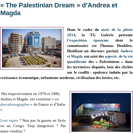
« The Palestinian Dream » d’Andrea et
Magda
Dans le cadre du
mois de la photo
2014
, la TG Galerie présente
l’exposition éponyme
dont le
commissaire est Thomas Doubliez.
Distillant un discours partial,
Andrea
et Magda
ont saisi des
aspects de la vie
quotidienne
des « Palestiniens » dans
les territoires disputés, loin des clichés
sur le conflit : opulence induite par la
croissance économique, urbanisme moderne, civilisation des loisirs, etc.
Nés respectivement en 1976 et 1986,
Andrea et Magda ont constitué «
un
duo-photographes
» de France et d’Italie
».
Leur sujets
? Non pas la guerre en Syrie
ou au Congo. Trop dangereux ? Pas
assez vendeur ?