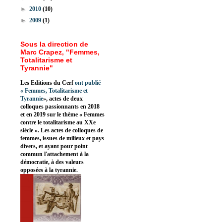
►
2010
(10)
►
2009
(1)
Sous la direction de
Marc Crapez, "Femmes,
Totalitarisme et
Tyrannie"
Les Editions du Cerf
ont publié
«
Femmes, Totalitarisme et
Tyrannie
», actes de deux
colloques passionnants en 2018
et en 2019 sur le thème « Femmes
contre le totalitarisme au XXe
siècle ». Les actes de colloques de
femmes, issues de milieux et pays
divers, et ayant pour point
commun l'attachement à la
démocratie, à des valeurs
opposées à la tyrannie.