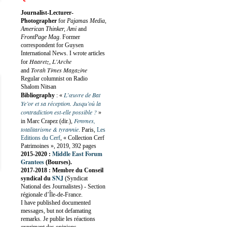
Journalist-Lecturer-
Photographer
for
Pajamas Media,
American Thinker, Ami
and
FrontPage Mag
. Former
correspondent for Guysen
International News. I wrote articles
Haaretz
L'Arche
for
,
Torah Times Magazine
and
Regular columnist on Radio
Shalom Nitsan
L’œuvre de Bat
Bibliography
:
«
Ye’or et sa réception. Jusqu’où la
contradiction est-elle possible ?
»
Femmes,
in Marc Crapez (dir.),
totalitarisme & tyrannie
. Paris,
Les
Editions du Cerf
, « Collection Cerf
Patrimoines », 2019, 392 pages
Middle East Forum
2015-2020 :
Grantees
(Bourses).
2017-2018 : Membre du Conseil
SNJ
syndical du
(Syndicat
National des Journalistes) - Section
régionale d’Île-de-France.
I have published documented
messages, but not defamating
remarks. Je publie les réactions