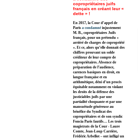
copropriétaires juifs
français en créant leur «
dette » !
En 2017, la Cour d’appel de
Paris
a condamné
injustement
M. B., copropriétaires Juifs
français, pour un prétendu «
arriéré de charges de copropriété
». Et ce, alors qu’elle donnait des
chiffres prouvant un solde
créditeur de leur compte de
copropriétaires. Absence de
préparation de l’audience,
carences basiques en droit, en
langue française et en
arithmétique, déni d’un procès
équitable notamment en violant
les droits de la défense des
justiciables juifs par une
partialité choquante et par une
mansuétude généreuse au
bénéfice du Syndicat des
copropriétaires et de son syndic
Foncia Paris fautifs… Les trois
magistrats de la Cour - Laure
Comte, Jean-Loup Carrière,
Frédéric Arbellot – ont infligé un