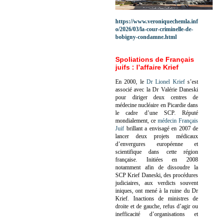
https://www.veroniquechemla.inf
o/2026/03/la-cour-criminelle-de-
bobigny-condamne.html
Spoliations de Français
juifs : l’affaire Krief
En 2000, le
Dr Lionel Krief
s’est
associé avec la Dr Valérie Daneski
pour diriger deux centres de
médecine nucléaire en Picardie dans
le cadre d’une SCP.
Réputé
mondialement, ce
médecin Français
Juif
brillant a envisagé en 2007 de
lancer deux projets médicaux
d’envergures européenne et
scientifique dans cette région
française.
Initiées en 2008
notamment afin de dissoudre la
SCP Krief Daneski, des procédures
judiciaires, aux verdicts souvent
iniques, ont mené à la ruine du Dr
Krief.
Inactions de ministres de
droite et de gauche, refus d’agir ou
inefficacité d’organisations et