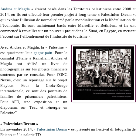
Andrea et Magda
« étaient basés dans les Territoires palestiniens entre 2008 et
2014, où ils ont effectué leur premier projet à long terme « Palestinien Dream »,
qui explore l’illusion de normalité créé par la mondialisation et la libéralisation de
l’économie. Ils sont maintenant basés entre Marseille et Bethléem, et ils ont
commencé à travailler sur un nouveau projet dans le Sinaï, en Egypte, en mettant
l’accent sur l’effondrement de l’industrie du tourisme ».
Avec Andrea et Magda, la « Palestine »
est quasiment leur
gagne-pain
. Pour le
consulat d’Italie à Ramallah, Andrea et
Magda ont réalisé un livre de
photographies sur les projets financiers
soutenus par ce consulat. Pour l’ONG
Nexus, c’est un reportage sur le projet
Playbus. Pour la Croix-Rouge
internationale, ce sont des portraits de
familles de prisonniers palestiniens.
Pour AFD, une exposition et un
diaporama sur "l'eau et l'énergie en
Palestine".
« Palestinian Dream »
En novembre 2014, «
Palestinian Dream
» est présenté au Festival di fotografia de
Foiano et à la galerie TD.