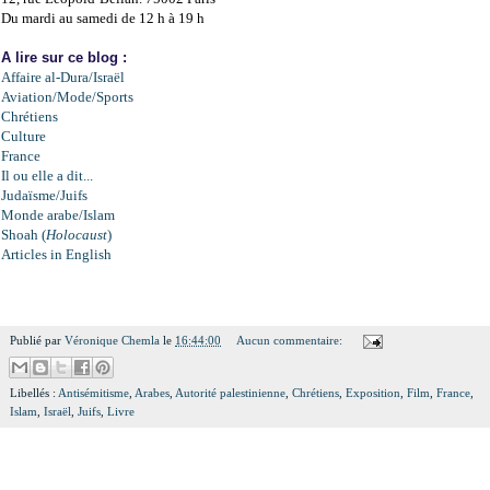
Du mardi au samedi de 12 h à 19 h
A lire sur ce blog :
Affaire al-Dura/Israël
Aviation/Mode/Sports
Chrétiens
Culture
France
Il ou elle a dit...
Judaïsme/Juifs
Monde arabe/Islam
Shoah (
Holocaust
)
Articles in English
Publié par
Véronique Chemla
le
16:44:00
Aucun commentaire:
Libellés :
Antisémitisme
,
Arabes
,
Autorité palestinienne
,
Chrétiens
,
Exposition
,
Film
,
France
,
Islam
,
Israël
,
Juifs
,
Livre