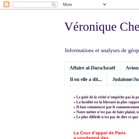
Véronique Ch
Informations et analyses de géopoli
Affaire al-Dura/Israël
Avion
Il ou elle a dit...
Judaïsme/Jui
« Le goût de la vérité n’empêche pas la p
« La lucidité est la blessure la plus rapp
« Il faut commencer par le commencement,
« Notre métier n’est pas de faire plaisir, 
« Le plus difficile n'est pas de dire ce que
La Cour d’appel de Paris
a condamné des