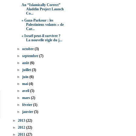
An “Islamically Correct”
Aladdin Project Launch
Co...
« Gaza-Parkour : les
Palestiniens volants » de
Car...
« Israël peut-il survivre ?
La nouvelle règle du j...
►
octobre
(3)
►
septembre
(7)
►
août
(6)
►
juillet
(3)
►
juin
(6)
►
mai
(4)
►
avril
(5)
►
mars
(2)
►
février
(1)
►
janvier
(5)
►
2013
(22)
►
2012
(22)
►
2011
(27)