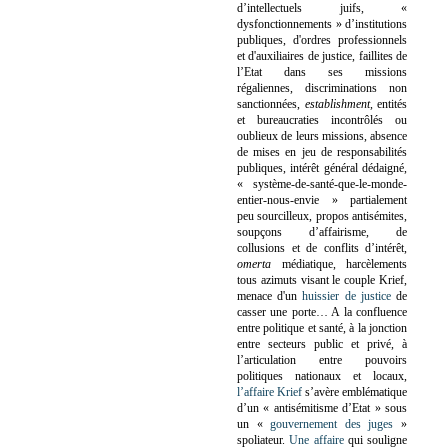
d’intellectuels juifs, «
dysfonctionnements » d’institutions
publiques, d'ordres professionnels
et d'auxiliaires de justice, faillites de
l’Etat dans ses missions
régaliennes, discriminations non
sanctionnées,
establishment
, entités
et bureaucraties incontrôlés ou
oublieux de leurs missions, absence
de mises en jeu de responsabilités
publiques, intérêt général dédaigné,
« système-de-santé-que-le-monde-
entier-nous-envie » partialement
peu sourcilleux, propos antisémites,
soupçons d’affairisme, de
collusions et de conflits d’intérêt,
omerta
médiatique, harcèlements
tous azimuts visant le couple Krief,
menace d'un
huissier de justice
de
casser une porte…
A la confluence
entre politique et santé, à la jonction
entre secteurs public et privé, à
l’articulation entre pouvoirs
politiques nationaux et locaux,
l’affaire Krief
s’avère emblématique
d’un « antisémitisme d’Etat » sous
un «
gouvernement des juges
»
spoliateur.
Une affaire
qui souligne