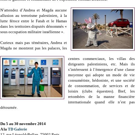
N’attendez d’Andrea et Magda aucune
allusion au terrorisme palestinien, à la
lutte féroce entre le Fatah et le Hamas
dans les territoires disputés dénommés «
sous occupation militaire israélienne ».
Curieux mais pas téméraires, Andrea et
Magda ne montrent pas les palaces, les
centres commerciaux, les villas des
dirigeants palestiniens, etc. Mais ils
s’intéressent à l’émergence d’une classe
moyenne qui adopte un mode de vie
consumériste, hédoniste, et une société
de consommation, de services et de
loisirs (clubs équestres). Bref, les
retombées de la manne financière
internationale quand elle n’est pas
détournée.
Du 5 au 30 novembre 2014
A la
TD Galerie
12, rue Léopold-Bellan. 75002 Paris