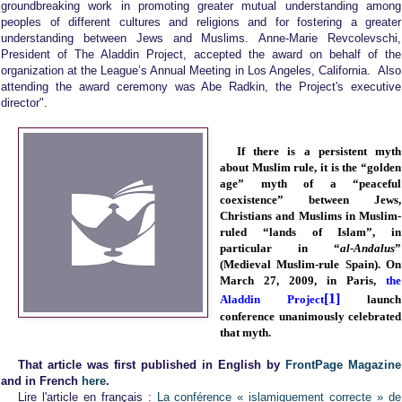
groundbreaking work in promoting greater mutual understanding among
peoples of different cultures and religions and for fostering a greater
understanding between Jews and Muslims.
Anne-Marie Revcolevschi,
President of The Aladdin Project, accepted the award on behalf of the
organization at the League’s Annual Meeting in Los Angeles, California. Also
attending the award ceremony was Abe Radkin, the Project's executive
director
".
If there is a persistent myth
about Muslim rule, it is the “golden
age” myth of a “peaceful
coexistence” between Jews,
Christians and Muslims in Muslim-
ruled “lands of Islam”, in
particular in “
al
-
Andalus
”
(Medieval Muslim-rule
Spain
).
On
March 27,
2009, in
Paris
,
the
[1]
Aladdin Project
launch
conference unanimously celebrated
that myth.
That article was first published in English by
FrontPage Magazine
and in French
here
.
Lire l'article en français :
La conférence « islamiquement correcte » de