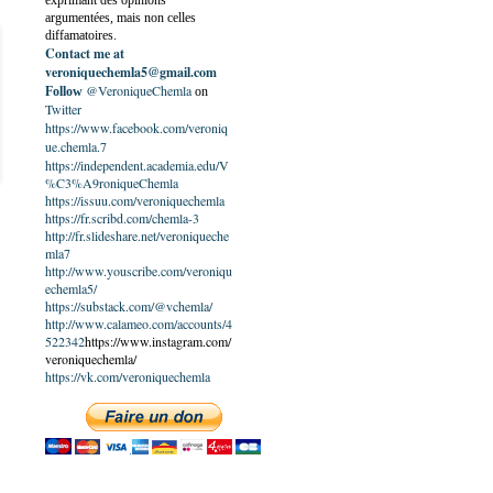
exprimant des opinions
argumentées, mais non celles
diffamatoires.
Contact me at
veroniquechemla5@gmail.com
@VeroniqueChemla
Follow
on
Twitter
https://www.facebook.com/veroniq
ue.chemla.7
https://independent.academia.edu/V
%C3%A9roniqueChemla
https://issuu.com/veroniquechemla
https://fr.scribd.com/chemla-3
http://fr.slideshare.net/veroniqueche
mla7
http://www.youscribe.com/veroniqu
echemla5/
https://substack.com/@vchemla/
http://www.calameo.com/accounts/4
522342
https://www.instagram.com/
veroniquechemla/
https://vk.com/veroniquechemla