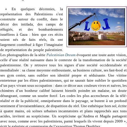
« En quelques décennies, la
représentation des Palestiniens s’est
construite autour du conflit, dans le
décor des intifada, des camps de
réfugiés, et des bombardements
israéliens à Gaza : bien que ces récits
soient nés de faits réels, ils ont
largement contribué à figer l’imaginaire
de représentation du peuple palestinien.
Les photographies de la série
Palestinian Dream
évoquent une toute autre vision,
celle d’une réalité naissante dans le contexte de la transformation de la société
palestinienne. On y retrouve tous les signes d’une société occidentalisée et
mondialisée : sa classe moyenne enthousiaste, sa business culture, ses fast-food et
ses gym center, sans oublier son identité propre et séduisante. Une vitrine
entretenue par les élites palestiniennes, qui ne saurait faire oublier le quotidien
d’un pays vivant sous occupation : dans ce décor aux couleurs vives et naïves, les
chimères d’un bonheur calibré laissent bientôt poindre un malaise, un doute
dérangeant, comme un sourire forcé. Les codes les plus accrocheurs de la télé-
réalité et de la publicité, omniprésente dans le paysage, se butent à un profond
sentiment d’invraisemblance, de disparition du réel. Une esthétique hors sol, écrite
à quatre mains, où scènes urbaines incantatoires et plans rapprochés aux tons
acides, invitent au scepticisme. Un scepticisme qu’Andrea et Magda partagent
avec nous, comme avec les palestiniens, parmi lesquels ils vivent depuis 2009 »,
écrit le galeriste et commissaire de l’exposition Thomas Doubliez.