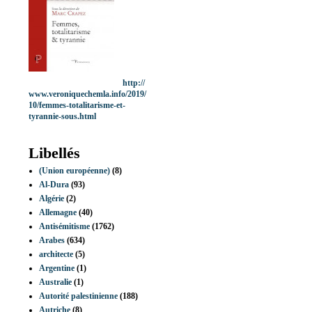
http://
www.veroniquechemla.info/2019/
10/femmes-totalitarisme-et-
tyrannie-sous.html
Libellés
(Union européenne)
(8)
Al-Dura
(93)
Algérie
(2)
Allemagne
(40)
Antisémitisme
(1762)
Arabes
(634)
architecte
(5)
Argentine
(1)
Australie
(1)
Autorité palestinienne
(188)
Autriche
(8)