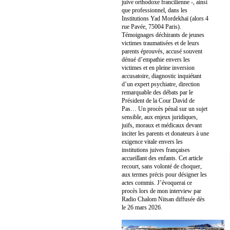
juive orthodoxe francilienne -, ainsi
que professionnel, dans les
Institutions Yad Mordekhaï (alors 4
rue Pavée, 75004 Paris).
Témoignages déchirants de jeunes
victimes traumatisées et de leurs
parents éprouvés, accusé souvent
dénué d’empathie envers les
victimes et en pleine inversion
accusatoire, diagnostic inquiétant
d’un expert psychiatre, direction
remarquable des débats par le
Président de la Cour David de
Pas… Un procès pénal sur un sujet
sensible, aux enjeux juridiques,
juifs, moraux et médicaux devant
inciter les parents et donateurs à une
exigence vitale envers les
institutions juives françaises
accueillant des enfants. Cet article
recourt, sans volonté de choquer,
aux termes précis pour désigner les
actes commis. J’évoquerai ce
procès lors de mon interview par
Radio Chalom Nitsan diffusée dès
le 26 mars 2026.