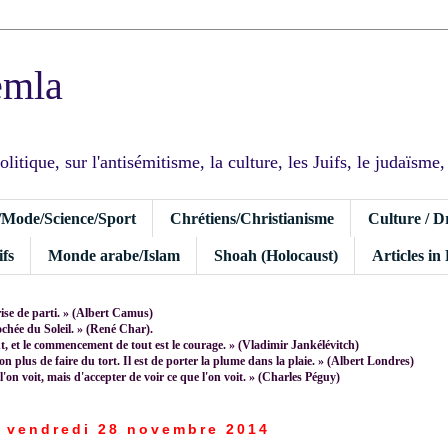
emla
tique, sur l'antisémitisme, la culture, les Juifs, le judaïsme, I
/Mode/Science/Sport
Chrétiens/Christianisme
Culture / D
fs
Monde arabe/Islam
Shoah (Holocaust)
Articles in
rise de parti. » (Albert Camus)
rochée du Soleil. » (René Char).
 et le commencement de tout est le courage. » (Vladimir Jankélévitch)
non plus de faire du tort. Il est de porter la plume dans la plaie. » (Albert Londres)
 l'on voit, mais d'accepter de voir ce que l'on voit. » (Charles Péguy)
vendredi 28 novembre 2014