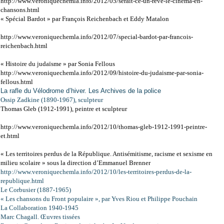
http://www.veroniquechemla.info/2012/05/serait-ce-un-reve-le-cinema-en-
chansons.html
« Spécial Bardot » par François Reichenbach et Eddy Matalon
http://www.veroniquechemla.info/2012/07/special-bardot-par-francois-
reichenbach.html
« Histoire du judaïsme » par Sonia Fellous
http://www.veroniquechemla.info/2012/09/histoire-du-judaisme-par-sonia-
fellous.html
La rafle du Vélodrome d’hiver. Les Archives de la police
Ossip Zadkine (1890-1967), sculpteur
Thomas Gleb (1912-1991), peintre et sculpteur
http://www.veroniquechemla.info/2012/10/thomas-gleb-1912-1991-peintre-
et.html
« Les territoires perdus de la République. Antisémitisme, racisme et sexisme en
milieu scolaire » sous la direction d’Emmanuel Brenner
http://www.veroniquechemla.info/2012/10/les-territoires-perdus-de-la-
republique.html
Le Corbusier (1887-1965)
« Les chansons du Front populaire », par Yves Riou et Philippe Pouchain
La Collaboration 1940-1945
Marc Chagall. Œuvres tissées