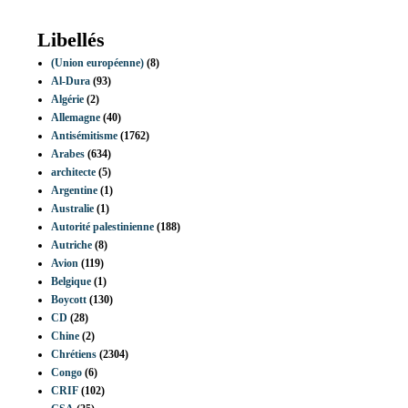
Libellés
(Union européenne)
(8)
Al-Dura
(93)
Algérie
(2)
Allemagne
(40)
Antisémitisme
(1762)
Arabes
(634)
architecte
(5)
Argentine
(1)
Australie
(1)
Autorité palestinienne
(188)
Autriche
(8)
Avion
(119)
Belgique
(1)
Boycott
(130)
CD
(28)
Chine
(2)
Chrétiens
(2304)
Congo
(6)
CRIF
(102)