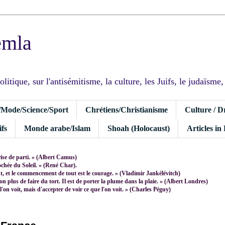
emla
tique, sur l'antisémitisme, la culture, les Juifs, le judaïsme, I
/Mode/Science/Sport
Chrétiens/Christianisme
Culture / D
fs
Monde arabe/Islam
Shoah (Holocaust)
Articles in
rise de parti. » (Albert Camus)
rochée du Soleil. » (René Char).
 et le commencement de tout est le courage. » (Vladimir Jankélévitch)
non plus de faire du tort. Il est de porter la plume dans la plaie. » (Albert Londres)
 l'on voit, mais d'accepter de voir ce que l'on voit. » (Charles Péguy)