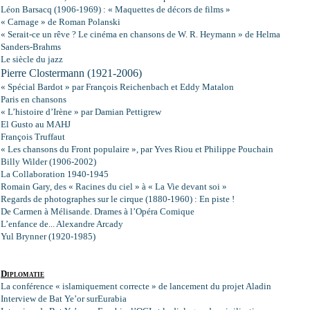
Léon Barsacq (1906-1969) : « Maquettes de décors de films »
« Carnage » de Roman Polanski
« Serait-ce un rêve ? Le cinéma en chansons de W. R. Heymann » de Helma
Sanders-Brahms
Le siècle du jazz
Pierre Clostermann (1921-2006)
« Spécial Bardot » par François Reichenbach et Eddy Matalon
Paris en chansons
« L’histoire d’Irène » par Damian Pettigrew
El Gusto au MAHJ
François Truffaut
« Les chansons du Front populaire », par Yves Riou et Philippe Pouchain
Billy Wilder (1906-2002)
La Collaboration 1940-1945
Romain Gary, des « Racines du ciel » à « La Vie devant soi »
Regards de photographes sur le cirque (1880-1960) : En piste !
De Carmen à Mélisande. Drames à l’Opéra Comique
L’enfance de... Alexandre Arcady
Yul Brynner (1920-1985)
Diplomatie
La conférence « islamiquement correcte » de lancement du projet Aladin
Interview de Bat Ye’or surEurabia