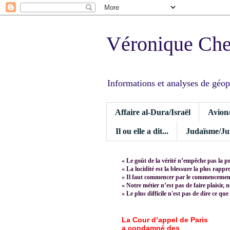
Véronique Ch
Informations et analyses de géopoli
Affaire al-Dura/Israël
Avion
Il ou elle a dit...
Judaïsme/Jui
« Le goût de la vérité n’empêche pas la p
« La lucidité est la blessure la plus rapp
« Il faut commencer par le commencement,
« Notre métier n’est pas de faire plaisir, 
« Le plus difficile n'est pas de dire ce que
La Cour d’appel de Paris
a condamné des