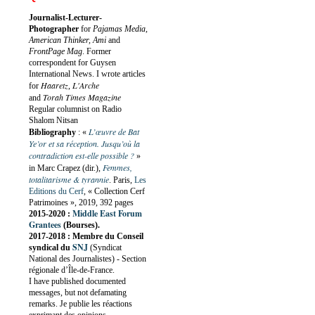
Journalist-Lecturer-
Photographer
for
Pajamas Media,
American Thinker, Ami
and
FrontPage Mag
. Former
correspondent for Guysen
International News. I wrote articles
Haaretz
L'Arche
for
,
Torah Times Magazine
and
Regular columnist on Radio
Shalom Nitsan
L’œuvre de Bat
Bibliography
:
«
Ye’or et sa réception. Jusqu’où la
contradiction est-elle possible ?
»
Femmes,
in Marc Crapez (dir.),
totalitarisme & tyrannie
. Paris,
Les
Editions du Cerf
, « Collection Cerf
Patrimoines », 2019, 392 pages
Middle East Forum
2015-2020 :
Grantees
(Bourses).
2017-2018 : Membre du Conseil
SNJ
syndical du
(Syndicat
National des Journalistes) - Section
régionale d’Île-de-France.
I have published documented
messages, but not defamating
remarks. Je publie les réactions