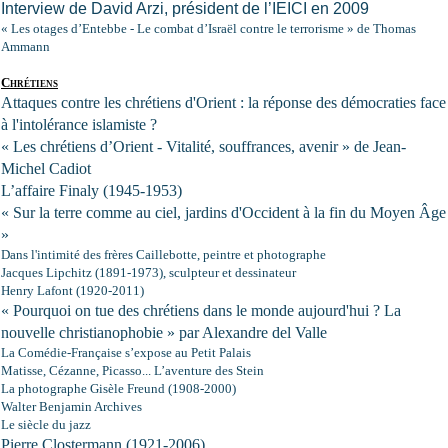
Interview de David Arzi, président de l’IEICI en 2009
« Les otages d’Entebbe - Le combat d’Israël contre le terrorisme » de Thomas
Ammann
Chrétiens
Attaques contre les chrétiens d'Orient : la réponse des démocraties face
à l'intolérance islamiste ?
« Les chrétiens d’Orient - Vitalité, souffrances, avenir » de Jean-
Michel Cadiot
L’affaire Finaly (1945-1953)
« Sur la terre comme au ciel, jardins d'Occident à la fin du Moyen Âge
»
Dans l'intimité des frères Caillebotte, peintre et photographe
Jacques Lipchitz (1891-1973), sculpteur et dessinateur
Henry Lafont (1920-2011)
« Pourquoi on tue des chrétiens dans le monde aujourd'hui ? La
nouvelle christianophobie » par Alexandre del Valle
La Comédie-Française s’expose au Petit Palais
Matisse, Cézanne, Picasso... L’aventure des Stein
La photographe Gisèle Freund (1908-2000)
Walter Benjamin Archives
Le siècle du jazz
Pierre Clostermann (1921-2006)