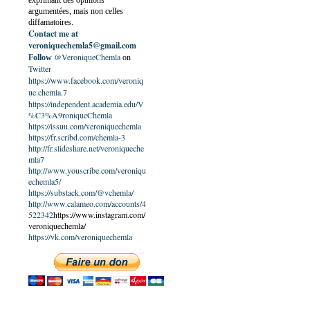
exprimant des opinions
argumentées, mais non celles
diffamatoires.
Contact me at
veroniquechemla5@gmail.com
@VeroniqueChemla
Follow
on
Twitter
https://www.facebook.com/veroniq
ue.chemla.7
https://independent.academia.edu/V
%C3%A9roniqueChemla
https://issuu.com/veroniquechemla
https://fr.scribd.com/chemla-3
http://fr.slideshare.net/veroniqueche
mla7
http://www.youscribe.com/veroniqu
echemla5/
https://substack.com/@vchemla/
http://www.calameo.com/accounts/4
522342
https://www.instagram.com/
veroniquechemla/
https://vk.com/veroniquechemla