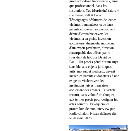
juive orthodoxe francilienne -, ainsi
que professionnel, dans les
Institutions Yad Mordekhaï (alors 4
rue Pavée, 75004 Paris).
Témoignages déchirants de jeunes
victimes traumatisées et de leurs
parents éprouvés, accusé souvent
dénué d’empathie envers les
victimes et en pleine inversion
accusatoire, diagnostic inquiétant
d’un expert psychiatre, direction
remarquable des débats par le
Président de la Cour David de
Pas… Un procès pénal sur un sujet
sensible, aux enjeux juridiques,
juifs, moraux et médicaux devant
inciter les parents et donateurs à une
exigence vitale envers les
institutions juives françaises
accueillant des enfants. Cet article
recourt, sans volonté de choquer,
aux termes précis pour désigner les
actes commis. J’évoquerai ce
procès lors de mon interview par
Radio Chalom Nitsan diffusée dès
le 26 mars 2026.