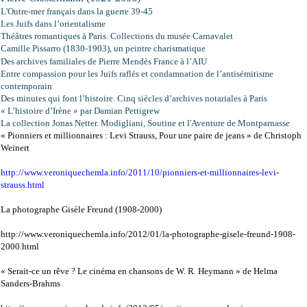
L'Outre-mer français dans la guerre 39-45
Les Juifs dans l’orientalisme
Théâtres romantiques à Paris. Collections du musée Carnavalet
Camille Pissarro (1830-1903), un peintre charismatique
Des archives familiales de Pierre Mendès France à l’AIU
Entre compassion pour les Juifs raflés et condamnation de l’antisémitisme
contemporain
Des minutes qui font l’histoire. Cinq siècles d’archives notariales à Paris
« L’histoire d’Irène » par Damian Pettigrew
La collection Jonas Netter. Modigliani, Soutine et l'Aventure de Montparnasse
« Pionniers et millionnaires : Levi Strauss, Pour une paire de jeans » de Christoph
Weinert
http://www.veroniquechemla.info/2011/10/pionniers-et-millionnaires-levi-
strauss.html
La photographe Gisèle Freund (1908-2000)
http://www.veroniquechemla.info/2012/01/la-photographe-gisele-freund-1908-
2000.html
« Serait-ce un rêve ? Le cinéma en chansons de W. R. Heymann » de Helma
Sanders-Brahms