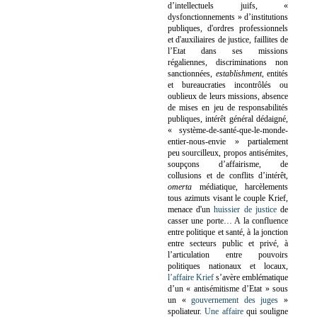
d’intellectuels juifs, «
dysfonctionnements » d’institutions
publiques, d'ordres professionnels
et d'auxiliaires de justice, faillites de
l’Etat dans ses missions
régaliennes, discriminations non
sanctionnées,
establishment
, entités
et bureaucraties incontrôlés ou
oublieux de leurs missions, absence
de mises en jeu de responsabilités
publiques, intérêt général dédaigné,
« système-de-santé-que-le-monde-
entier-nous-envie » partialement
peu sourcilleux, propos antisémites,
soupçons d’affairisme, de
collusions et de conflits d’intérêt,
omerta
médiatique, harcèlements
tous azimuts visant le couple Krief,
menace d'un
huissier de justice
de
casser une porte…
A la confluence
entre politique et santé, à la jonction
entre secteurs public et privé, à
l’articulation entre pouvoirs
politiques nationaux et locaux,
l’affaire Krief
s’avère emblématique
d’un « antisémitisme d’Etat » sous
un «
gouvernement des juges
»
spoliateur.
Une affaire
qui souligne