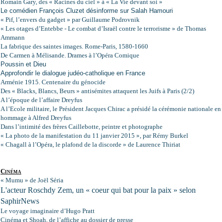
Romain Gary, des « Racines du ciel » à « La Vie devant soi »
Le comédien François Cluzet désinforme sur Salah Hamouri
« Pif, l’envers du gadget » par Guillaume Podrovnik
« Les otages d’Entebbe - Le combat d’Israël contre le terrorisme » de Thomas
Ammann
La fabrique des saintes images. Rome-Paris, 1580-1660
De Carmen à Mélisande. Drames à l’Opéra Comique
Poussin et Dieu
Approfondir le dialogue judéo-catholique en France
Arménie 1915. Centenaire du génocide
Des « Blacks, Blancs, Beurs » antisémites attaquent les Juifs à Paris (2/2)
A l’époque de l’affaire Dreyfus
A l’Ecole militaire, le Président Jacques Chirac a présidé la cérémonie nationale en
hommage à Alfred Dreyfus
Dans l’intimité des frères Caillebotte, peintre et photographe
« La photo de la manifestation du 11 janvier 2015 », par Rémy Burkel
« Chagall à l’Opéra, le plafond de la discorde » de Laurence Thiriat
Cinéma
« Mumu » de Joël Séria
L'acteur Roschdy Zem, un « coeur qui bat pour la paix » selon
SaphirNews
Le voyage imaginaire d’Hugo Pratt
Cinéma et Shoah, de l’affiche au dossier de presse