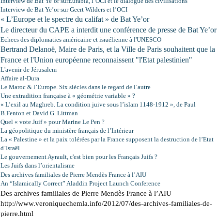
Interview de Bat Ye’or surEurabia, l’OCI et le dialogue des civilisations
Interview de Bat Ye’or sur Geert Wilders et l’OCI
« L’Europe et le spectre du califat » de Bat Ye’or
Le directeur du CAPE a interdit une conférence de presse de Bat Ye’or
Echecs des diplomaties américaine et israélienne à l'UNESCO
Bertrand Delanoë, Maire de Paris, et la Ville de Paris souhaitent que
la
France
et l'Union européenne reconnaissent "l'Etat palestinien"
L'avenir de Jérusalem
Affaire al-Dura
Le Maroc
& l’Europe. Six siècles dans le regard de l’autre
Une extradition française à « géométrie variable » ?
« L’exil au Maghreb. La condition juive sous l’islam 1148-1912 », de Paul
B.Fenton et David G. Littman
Quel « vote Juif » pour Marine Le Pen ?
La géopolitique du ministère français de l’Intérieur
La « Palestine » et la paix tolérées par la France supposent la destruction de l’Etat
d’Israël
Le gouvernement Ayrault, c'est bien pour les Français Juifs ?
Les Juifs dans l’orientalisme
Des archives familiales de Pierre Mendès France à l’AIU
An “Islamically Correct” Aladdin Project Launch Conference
Des archives familiales de Pierre Mendès France à l’AIU
http://www.veroniquechemla.info/2012/07/des-archives-familiales-de-
pierre.html