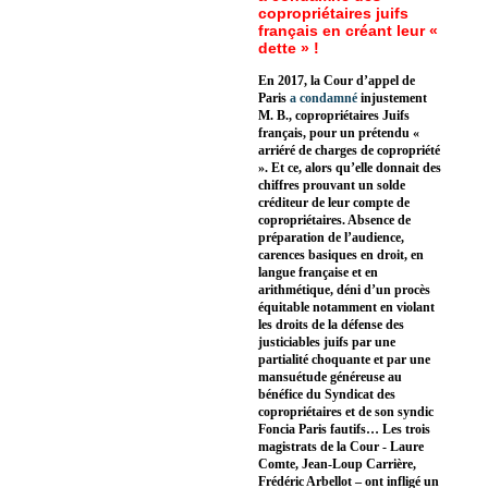
copropriétaires juifs
français en créant leur «
dette » !
En 2017, la Cour d’appel de
Paris
a condamné
injustement
M. B., copropriétaires Juifs
français, pour un prétendu «
arriéré de charges de copropriété
». Et ce, alors qu’elle donnait des
chiffres prouvant un solde
créditeur de leur compte de
copropriétaires. Absence de
préparation de l’audience,
carences basiques en droit, en
langue française et en
arithmétique, déni d’un procès
équitable notamment en violant
les droits de la défense des
justiciables juifs par une
partialité choquante et par une
mansuétude généreuse au
bénéfice du Syndicat des
copropriétaires et de son syndic
Foncia Paris fautifs… Les trois
magistrats de la Cour - Laure
Comte, Jean-Loup Carrière,
Frédéric Arbellot – ont infligé un