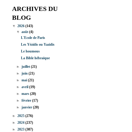
ARCHIVES DU
BLOG
▼
2026
(143)
▼
août
(4)
L'Ecole de Paris
Les Yézidis ou Yazidis
Le houmous
La Bible hébraïque
►
juillet
(21)
►
juin
(21)
►
mai
(21)
►
avril
(19)
►
mars
(20)
►
février
(17)
►
janvier
(20)
►
2025
(276)
►
2024
(237)
►
2023
(307)