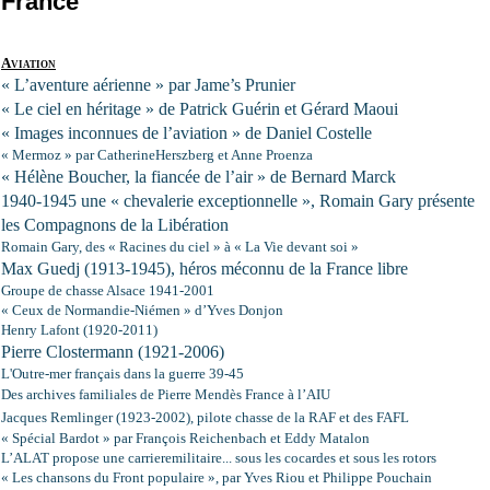
France
Aviation
« L’aventure aérienne » par Jame’s Prunier
« Le ciel en héritage » de Patrick Guérin et Gérard Maoui
« Images inconnues de l’aviation » de Daniel Costelle
« Mermoz » par CatherineHerszberg et Anne Proenza
« Hélène Boucher, la fiancée de l’air » de Bernard Marck
1940-1945 une « chevalerie exceptionnelle », Romain Gary présente
les Compagnons de
la Libération
Romain Gary, des « Racines du ciel » à «
La Vie
devant soi »
Max Guedj (1913-1945), héros méconnu de
la France
libre
Groupe de chasse Alsace 1941-2001
« Ceux de Normandie-Niémen » d’Yves Donjon
Henry Lafont (1920-2011)
Pierre Clostermann (1921-2006)
L'Outre-mer français dans la guerre 39-45
Des archives familiales de Pierre Mendès France à l’AIU
Jacques Remlinger (1923-2002), pilote chasse de la RAF et des FAFL
« Spécial Bardot » par François Reichenbach et Eddy Matalon
L’ALAT propose une carrieremilitaire... sous les cocardes et sous les rotors
« Les chansons du Front populaire », par Yves Riou et Philippe Pouchain