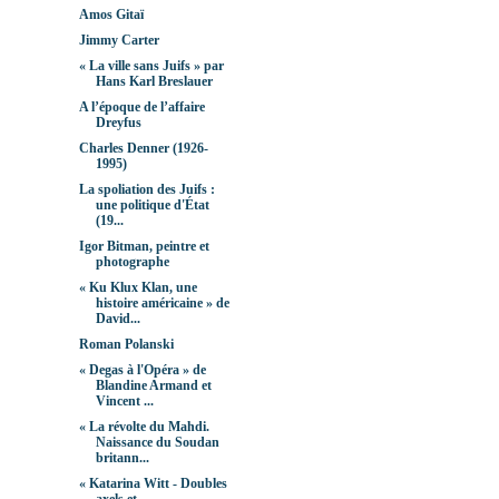
Amos Gitaï
Jimmy Carter
« La ville sans Juifs » par
Hans Karl Breslauer
A l’époque de l’affaire
Dreyfus
Charles Denner (1926-
1995)
La spoliation des Juifs :
une politique d'État
(19...
Igor Bitman, peintre et
photographe
« Ku Klux Klan, une
histoire américaine » de
David...
Roman Polanski
« Degas à l'Opéra » de
Blandine Armand et
Vincent ...
« La révolte du Mahdi.
Naissance du Soudan
britann...
« Katarina Witt - Doubles