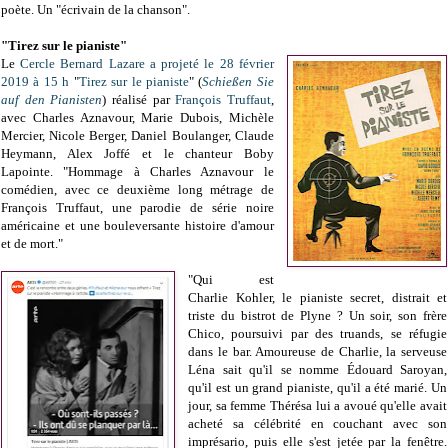
poète. Un "écrivain de la chanson".
"Tirez sur le pianiste"
Le
Cercle Bernard Lazare a projeté le 28 février
2019 à 15 h
"
Tirez sur le pianiste
" (
Schießen Sie
auf den Pianisten
) réalisé par
François Truffaut
,
avec Charles Aznavour, Marie Dubois, Michèle
Mercier, Nicole Berger, Daniel Boulanger, Claude
Heymann, Alex Joffé et le chanteur Boby
Lapointe. "Hommage à Charles Aznavour le
comédien, avec ce deuxième long métrage de
François Truffaut, une parodie de série noire
américaine et une bouleversante histoire d'amour
et de mort."
"Qui est
Charlie Kohler, le pianiste secret, distrait et
triste du bistrot de Plyne ? Un soir, son frère
Chico, poursuivi par des truands, se réfugie
dans le bar. Amoureuse de Charlie, la serveuse
Léna sait qu'il se nomme Édouard Saroyan,
qu'il est un grand pianiste, qu'il a été marié. Un
jour, sa femme Thérésa lui a avoué qu'elle avait
acheté sa célébrité en couchant avec son
imprésario, puis elle s'est jetée par la fenêtre.