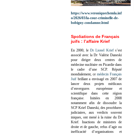
https://www.veroniquechemla.inf
o/2026/03/la-cour-criminelle-de-
bobigny-condamne.html
Spoliations de Français
juifs : l’affaire Krief
En 2000, le
Dr Lionel Krief
s’est
associé avec la Dr Valérie Daneski
pour diriger deux centres de
médecine nucléaire en Picardie dans
le cadre d’une SCP.
Réputé
mondialement, ce
médecin Français
Juif
brillant a envisagé en 2007 de
lancer deux projets médicaux
d’envergures européenne et
scientifique dans cette région
française.
Initiées en 2008
notamment afin de dissoudre la
SCP Krief Daneski, des procédures
judiciaires, aux verdicts souvent
iniques, ont mené à la ruine du Dr
Krief.
Inactions de ministres de
droite et de gauche, refus d’agir ou
inefficacité d’organisations et