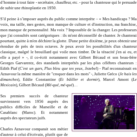
d’homme à tout faire - secrétaire, chauffeur, etc. - pour la chanteuse qui le persuade
de subir une rhinoplastie en 1950.
S’il peine à s’imposer auprès du public comme interprète – « Mes handicaps ? Ma
voix, ma taille, mes gestes, mon manque de culture et d'instruction, ma franchise,
mon manque de personnalité. Ma voix ? Impossible de la changer. Les professeurs
que j'ai consultés sont catégoriques : ils m'ont déconseillé de chanter. Je chanterai
pourtant, quitte à m'en déchirer la glotte. D'une petite dixième, je peux obtenir une
étendue de près de trois octaves. Je peux avoir les possibilités d'un chanteur
classique, malgré le brouillard qui voile mon timbre. De la ténacité j'en ai eu, et
elle a payé » -, il co-écrit notamment avec Gilbert Bécaud et son beau-frère
Georges Garvarentz, des standards interprétés par les plus célèbres chanteurs :
Edith Piaf (
C'est un gars, Plus bleu que tes yeux, Jezebel
) - Piaf reconnaissait en
Aznavour la même manière de "croquer dans les mots" -, Juliette Gréco (
Je hais les
dimanches
), Eddie Constantine (
Et bâiller et dormir
), Marcel Amont (
Le
Mexicain
), Gilbert Bécaud (
Mé-qué, mé-qué
)…
Ses premiers succès de chanteur
surviennent vers 1956 auprès des
publics difficiles de Marseille et de
Casablanc (Maroc). Et notamment
auprès des spectateurs juifs.
Charles Aznavour comparait son métier
d'auteur à celui d'écrivain, plutôt que de