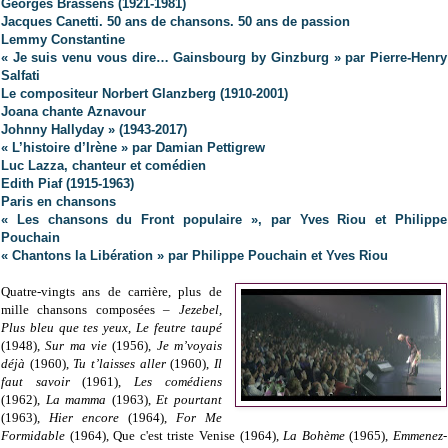
Georges Brassens (1921-1981)
Jacques Canetti. 50 ans de chansons. 50 ans de passion
Lemmy Constantine
« Je suis venu vous dire… Gainsbourg by Ginzburg » par Pierre-Henry
Salfati
Le compositeur Norbert Glanzberg (1910-2001)
Joana chante Aznavour
Johnny Hallyday » (1943-2017)
« L’histoire d’Irène » par Damian Pettigrew
Luc Lazza, chanteur et comédien
Edith Piaf (1915-1963)
Paris en chansons
« Les chansons du Front populaire », par Yves Riou et Philippe
Pouchain
« Chantons la Libération » par Philippe Pouchain et Yves Riou
Quatre-vingts ans de carrière, plus de
mille chansons composées –
Jezebel,
Plus bleu que tes yeux, Le feutre taupé
(1948),
Sur ma vie
(1956),
Je m’voyais
déjà
(1960),
Tu t’laisses aller
(1960),
Il
faut savoir
(1961),
Les comédiens
(1962),
La mamma
(1963),
Et pourtant
(1963),
Hier encore
(1964),
For Me
Formidable
(1964), Que c'est triste Venise (1964),
La Bohème
(1965),
Emmenez-