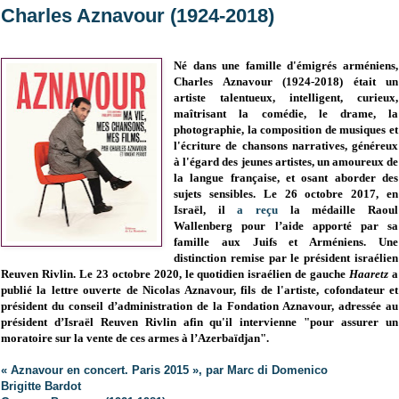
Charles Aznavour (1924-2018)
Né dans une famille d'émigrés arméniens,
Charles Aznavour (
1924-2018)
était un
artiste talentueux, intelligent, curieux,
maîtrisant la comédie, le drame, la
photographie, la composition de musiques et
l'écriture de chansons narratives, généreux
à l'égard des jeunes artistes, un amoureux de
la langue française, et osant aborder des
sujets sensibles. Le 26 octobre 2017, en
Israël, il
a reçu
la médaille Raoul
Wallenberg pour l’aide apporté par sa
famille aux Juifs et Arméniens. Une
distinction remise par le
président israélien
Reuven Rivlin.
Le 23 octobre 2020, le quotidien israélien de gauche
Haaretz
a
publié la lettre ouverte de Nicolas Aznavour, fils de l'artiste, cofondateur et
président du conseil d’administration de la Fondation Aznavour, adressée au
président d’Israël Reuven Rivlin afin qu'il intervienne "pour assurer un
moratoire sur la vente de ces armes à l’Azerbaïdjan".
« Aznavour en concert. Paris 2015 », par Marc di Domenico
Brigitte Bardot