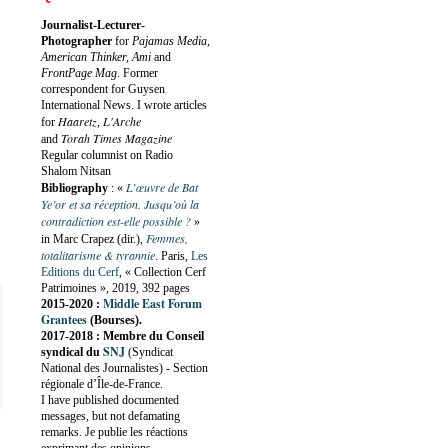
Journalist-Lecturer-
Photographer
for
Pajamas Media,
American Thinker, Ami
and
FrontPage Mag
. Former
correspondent for Guysen
International News. I wrote articles
Haaretz
L'Arche
for
,
Torah Times Magazine
and
Regular columnist on Radio
Shalom Nitsan
L’œuvre de Bat
Bibliography
:
«
Ye’or et sa réception. Jusqu’où la
contradiction est-elle possible ?
»
Femmes,
in Marc Crapez (dir.),
totalitarisme & tyrannie
. Paris,
Les
Editions du Cerf
, « Collection Cerf
Patrimoines », 2019, 392 pages
Middle East Forum
2015-2020 :
Grantees
(Bourses).
2017-2018 : Membre du Conseil
SNJ
syndical du
(Syndicat
National des Journalistes) - Section
régionale d’Île-de-France.
I have published documented
messages, but not defamating
remarks. Je publie les réactions