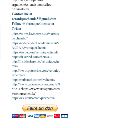
exprimant des opinions
argumentées, mais non celles
diffamatoires.
Contact me at
veroniquechemla5@gmail.com
@VeroniqueChemla
Follow
on
Twitter
https://www.facebook.com/veroniq
ue.chemla.7
https://independent.academia.edu/V
%C3%A9roniqueChemla
https://issuu.com/veroniquechemla
https://fr.scribd.com/chemla-3
http://fr.slideshare.net/veroniqueche
mla7
http://www.youscribe.com/veroniqu
echemla5/
https://substack.com/@vchemla/
http://www.calameo.com/accounts/4
522342
https://www.instagram.com/
veroniquechemla/
https://vk.com/veroniquechemla