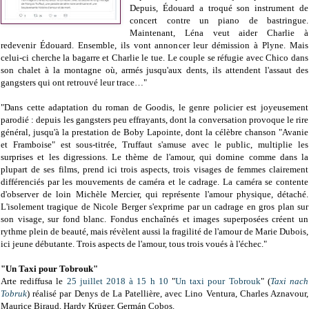
Depuis, Édouard a troqué son instrument de
concert contre un piano de bastringue.
Maintenant, Léna veut aider Charlie à
redevenir Édouard. Ensemble, ils vont annoncer leur démission à Plyne. Mais
celui-ci cherche la bagarre et Charlie le tue. Le couple se réfugie avec Chico dans
son chalet à la montagne où, armés jusqu'aux dents, ils attendent l'assaut des
gangsters qui ont retrouvé leur trace…"
"Dans cette adaptation du roman de Goodis, le genre policier est joyeusement
parodié : depuis les gangsters peu effrayants, dont la conversation provoque le rire
général, jusqu'à la prestation de Boby Lapointe, dont la célèbre chanson "Avanie
et Framboise" est sous-titrée, Truffaut s'amuse avec le public, multiplie les
surprises et les digressions. Le thème de l'amour, qui domine comme dans la
plupart de ses films, prend ici trois aspects, trois visages de femmes clairement
différenciés par les mouvements de caméra et le cadrage. La caméra se contente
d'observer de loin Michèle Mercier, qui représente l'amour physique, détaché.
L'isolement tragique de Nicole Berger s'exprime par un cadrage en gros plan sur
son visage, sur fond blanc. Fondus enchaînés et images superposées créent un
rythme plein de beauté, mais révèlent aussi la fragilité de l'amour de Marie Dubois,
ici jeune débutante. Trois aspects de l'amour, tous trois voués à l'échec."
"Un Taxi pour Tobrouk"
Arte rediffusa le
25 juillet 2018 à 15 h 10
"
Un taxi pour Tobrouk
" (
Taxi nach
Tobruk
) réalisé par Denys de La Patellière, avec Lino Ventura, Charles Aznavour,
Maurice Biraud, Hardy Krüger, Germán Cobos.