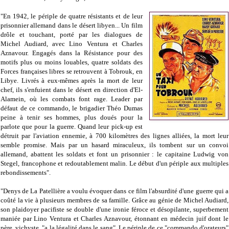
"En 1942, le périple de quatre résistants et de leur
prisonnier allemand dans le désert libyen... Un film
drôle et touchant, porté par les dialogues de
Michel Audiard, avec Lino Ventura et Charles
Aznavour. Engagés dans la Résistance pour des
motifs plus ou moins louables, quatre soldats des
Forces françaises libres se retrouvent à Tobrouk, en
Libye. Livrés à eux-mêmes après la mort de leur
chef, ils s'enfuient dans le désert en direction d'El-
Alamein, où les combats font rage. Leader par
défaut de ce commando, le brigadier Théo Dumas
peine à tenir ses hommes, plus doués pour la
parlote que pour la guerre. Quand leur pick-up est
détruit par l'aviation ennemie, à 700 kilomètres des lignes alliées, la mort leur
semble promise. Mais par un hasard miraculeux, ils tombent sur un convoi
allemand, abattent les soldats et font un prisonnier : le capitaine Ludwig von
Stegel, francophone et redoutablement malin. Le début d'un périple aux multiples
rebondissements".
"Denys de La Patellière a voulu évoquer dans ce film l'absurdité d'une guerre qui a
coûté la vie à plusieurs membres de sa famille. Grâce au génie de Michel Audiard,
son plaidoyer pacifiste se double d'une ironie féroce et désopilante, superbement
maniée par Lino Ventura et Charles Aznavour, étonnant en médecin juif dont le
père, vichyste, "a la légalité dans le sang". Le périple de ce "commando d'orateurs"