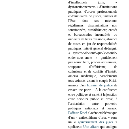
d’intellectuels juifs, «
dysfonctionnements » d’institutions
publiques, d'ordres professionnels
et d'auxiliaires de justice, faillites de
l’Etat dans ses missions
régaliennes, discriminations non
sanctionnées,
establishment
, entités
et bureaucraties incontrôlés ou
oublieux de leurs missions, absence
de mises en jeu de responsabilités
publiques, intérêt général dédaigné,
« système-de-santé-que-le-monde-
entier-nous-envie » partialement
peu sourcilleux, propos antisémites,
soupçons d’affairisme, de
collusions et de conflits d’intérêt,
omerta
médiatique, harcèlements
tous azimuts visant le couple Krief,
menace d'un
huissier de justice
de
casser une porte…
A la confluence
entre politique et santé, à la jonction
entre secteurs public et privé, à
l’articulation entre pouvoirs
politiques nationaux et locaux,
l’affaire Krief
s’avère emblématique
d’un « antisémitisme d’Etat » sous
un «
gouvernement des juges
»
spoliateur.
Une affaire
qui souligne