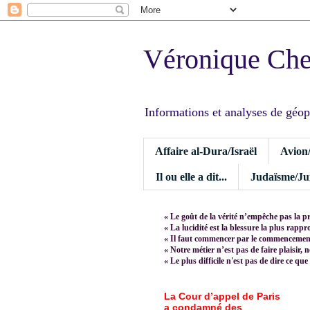
Véronique Ch
Informations et analyses de géopoli
Affaire al-Dura/Israël
Avion
Il ou elle a dit...
Judaïsme/Jui
« Le goût de la vérité n’empêche pas la p
« La lucidité est la blessure la plus rapp
« Il faut commencer par le commencement,
« Notre métier n’est pas de faire plaisir, 
« Le plus difficile n'est pas de dire ce que
La Cour d’appel de Paris
a condamné des