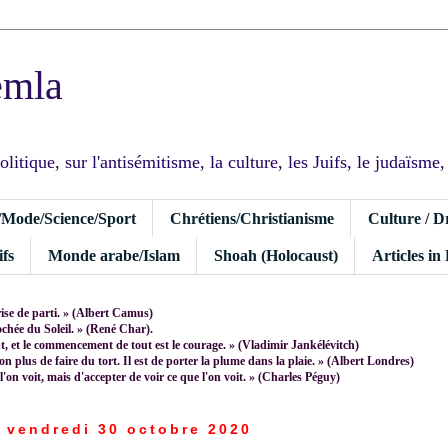
emla
tique, sur l'antisémitisme, la culture, les Juifs, le judaïsme, I
/Mode/Science/Sport
Chrétiens/Christianisme
Culture / D
fs
Monde arabe/Islam
Shoah (Holocaust)
Articles in
rise de parti. » (Albert Camus)
rochée du Soleil. » (René Char).
 et le commencement de tout est le courage. » (Vladimir Jankélévitch)
non plus de faire du tort. Il est de porter la plume dans la plaie. » (Albert Londres)
 l'on voit, mais d'accepter de voir ce que l'on voit. » (Charles Péguy)
vendredi 30 octobre 2020