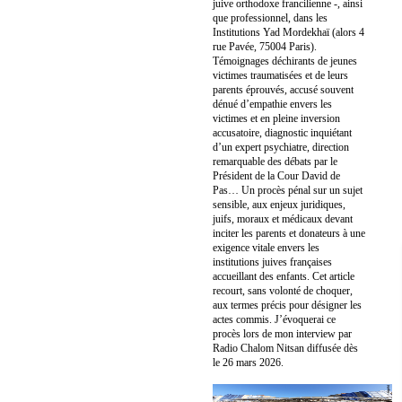
juive orthodoxe francilienne -, ainsi
que professionnel, dans les
Institutions Yad Mordekhaï (alors 4
rue Pavée, 75004 Paris).
Témoignages déchirants de jeunes
victimes traumatisées et de leurs
parents éprouvés, accusé souvent
dénué d’empathie envers les
victimes et en pleine inversion
accusatoire, diagnostic inquiétant
d’un expert psychiatre, direction
remarquable des débats par le
Président de la Cour David de
Pas… Un procès pénal sur un sujet
sensible, aux enjeux juridiques,
juifs, moraux et médicaux devant
inciter les parents et donateurs à une
exigence vitale envers les
institutions juives françaises
accueillant des enfants. Cet article
recourt, sans volonté de choquer,
aux termes précis pour désigner les
actes commis. J’évoquerai ce
procès lors de mon interview par
Radio Chalom Nitsan diffusée dès
le 26 mars 2026.