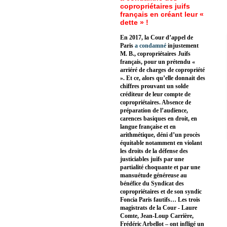
copropriétaires juifs
français en créant leur «
dette » !
En 2017, la Cour d’appel de
Paris
a condamné
injustement
M. B., copropriétaires Juifs
français, pour un prétendu «
arriéré de charges de copropriété
». Et ce, alors qu’elle donnait des
chiffres prouvant un solde
créditeur de leur compte de
copropriétaires. Absence de
préparation de l’audience,
carences basiques en droit, en
langue française et en
arithmétique, déni d’un procès
équitable notamment en violant
les droits de la défense des
justiciables juifs par une
partialité choquante et par une
mansuétude généreuse au
bénéfice du Syndicat des
copropriétaires et de son syndic
Foncia Paris fautifs… Les trois
magistrats de la Cour - Laure
Comte, Jean-Loup Carrière,
Frédéric Arbellot – ont infligé un