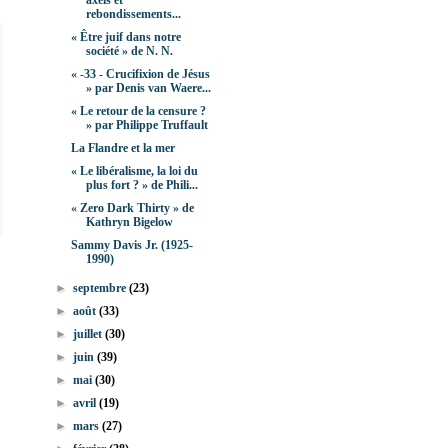
axels et
rebondissements...
« Être juif dans notre
société » de N. N.
« -33 - Crucifixion de Jésus
» par Denis van Waere...
« Le retour de la censure ?
» par Philippe Truffault
La Flandre et la mer
« Le libéralisme, la loi du
plus fort ? » de Phili...
« Zero Dark Thirty » de
Kathryn Bigelow
Sammy Davis Jr. (1925-
1990)
►
septembre
(23)
►
août
(33)
►
juillet
(30)
►
juin
(39)
►
mai
(30)
►
avril
(19)
►
mars
(27)