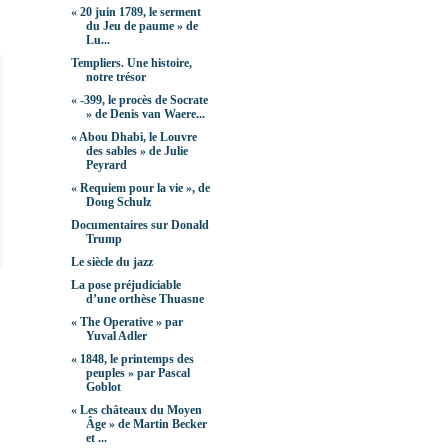
« 20 juin 1789, le serment
du Jeu de paume » de
Lu...
Templiers. Une histoire,
notre trésor
« -399, le procès de Socrate
» de Denis van Waere...
« Abou Dhabi, le Louvre
des sables » de Julie
Peyrard
« Requiem pour la vie », de
Doug Schulz
Documentaires sur Donald
Trump
Le siècle du jazz
La pose préjudiciable
d’une orthèse Thuasne
« The Operative » par
Yuval Adler
« 1848, le printemps des
peuples » par Pascal
Goblot
« Les châteaux du Moyen
Âge » de Martin Becker
et ...