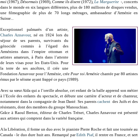
moi
(1967),
Désormais
(1969),
Comme ils disent
(1972),
La Marguerite
-, concerts
dans le monde en six langues différentes, plus de 180 millions de disques vendus,
une filmographie de plus de 70 longs métrages, ambassadeur d’Arménie en
Suisse...
Exceptionnel palmarès d’un artiste,
Charles Aznavour
, né en 1924 lors du
séjour de ses parents, survivants du
génocide commis à l’égard des
Arméniens dans l’empire ottoman et
artistes amateurs, à Paris dans l’attente
de leurs visas pour les Etats-Unis. Pour
la terre de ses ancêtres, il crée une
Fondation Aznavour pour l’Arménie, crée
Pour toi Arménie
chantée par 80 artistes
émus par le séisme ayant frappé ce pays (1989).
Avec sa sœur Aïda qui a l’oreille absolue, cet enfant de la balle apprend son métier
à l’Ecole des enfants du spectacle, et débute une carrière d’acteur et de chanteur,
notamment dans la compagnie de Jean Dasté. Ses parents
cachent
des Juifs et des
résistants, dont des membres du groupe Manouchian.
Grâce à Raoul Breton, éditeur de Charles Trénet, Charles Aznavour est présenté
aux artistes qui comptent dans la variété française.
A la Libération, il forme un duo avec le pianiste Pierre Roche et fait une tournée au
Canada - le duo dure huit ans. Remarqué par
Edith Piaf
, il rentre en France, et sert