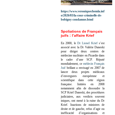
https://www.veroniquechemla.inf
o/2026/03/la-cour-criminelle-de-
bobigny-condamne.html
Spoliations de Français
juifs : l’affaire Krief
En 2000, le
Dr Lionel Krief
s’est
associé avec la Dr Valérie Daneski
pour diriger deux centres de
médecine nucléaire en Picardie dans
le cadre d’une SCP.
Réputé
mondialement, ce
médecin Français
Juif
brillant a envisagé en 2007 de
lancer deux projets médicaux
d’envergures européenne et
scientifique dans cette région
française.
Initiées en 2008
notamment afin de dissoudre la
SCP Krief Daneski, des procédures
judiciaires, aux verdicts souvent
iniques, ont mené à la ruine du Dr
Krief.
Inactions de ministres de
droite et de gauche, refus d’agir ou
inefficacité d’organisations et