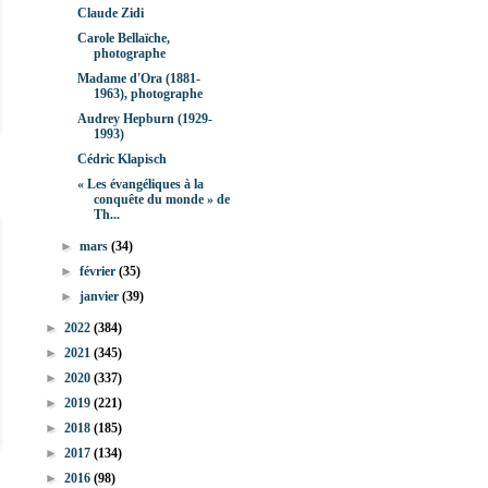
Claude Zidi
Carole Bellaïche,
photographe
Madame d'Ora (1881-
1963), photographe
Audrey Hepburn (1929-
1993)
Cédric Klapisch
« Les évangéliques à la
conquête du monde » de
Th...
►
mars
(34)
►
février
(35)
►
janvier
(39)
►
2022
(384)
►
2021
(345)
►
2020
(337)
►
2019
(221)
►
2018
(185)
►
2017
(134)
►
2016
(98)