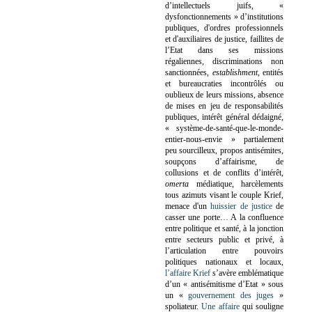
d’intellectuels juifs, «
dysfonctionnements » d’institutions
publiques, d'ordres professionnels
et d'auxiliaires de justice, faillites de
l’Etat dans ses missions
régaliennes, discriminations non
sanctionnées,
establishment
, entités
et bureaucraties incontrôlés ou
oublieux de leurs missions, absence
de mises en jeu de responsabilités
publiques, intérêt général dédaigné,
« système-de-santé-que-le-monde-
entier-nous-envie » partialement
peu sourcilleux, propos antisémites,
soupçons d’affairisme, de
collusions et de conflits d’intérêt,
omerta
médiatique, harcèlements
tous azimuts visant le couple Krief,
menace d'un
huissier de justice
de
casser une porte…
A la confluence
entre politique et santé, à la jonction
entre secteurs public et privé, à
l’articulation entre pouvoirs
politiques nationaux et locaux,
l’affaire Krief
s’avère emblématique
d’un « antisémitisme d’Etat » sous
un «
gouvernement des juges
»
spoliateur.
Une affaire
qui souligne