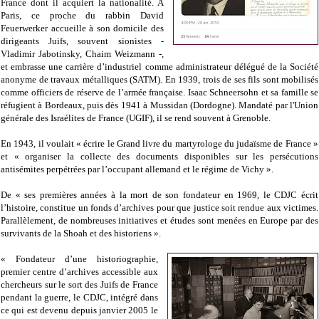
France dont il acquiert la nationalité. A
Paris, ce proche du rabbin David
Feuerwerker accueille à son domicile des
dirigeants Juifs, souvent sionistes -
Vladimir Jabotinsky, Chaim Weizmann -,
et embrasse une carrière d’industriel comme administrateur délégué de la Société
anonyme de travaux métalliques (SATM). En 1939, trois de ses fils sont mobilisés
comme officiers de réserve de l’armée française. Isaac Schneersohn et sa famille se
réfugient à Bordeaux, puis dès 1941 à Mussidan (Dordogne). Mandaté par l'Union
générale des Israélites de France (UGIF), il se rend souvent à Grenoble.
En 1943, il voulait « écrire le Grand livre du martyrologe du judaïsme de France »
et « organiser la collecte des documents disponibles sur les persécutions
antisémites perpétrées par l’occupant allemand et le régime de Vichy ».
De « ses premières années à la mort de son fondateur en 1969, le CDJC écrit
l’histoire, constitue un fonds d’archives pour que justice soit rendue aux victimes.
Parallèlement, de nombreuses initiatives et études sont menées en Europe par des
survivants de la Shoah et des historiens ».
« Fondateur d’une historiographie,
premier centre d’archives accessible aux
chercheurs sur le sort des Juifs de France
pendant la guerre, le CDJC, intégré dans
ce qui est devenu depuis janvier 2005 le