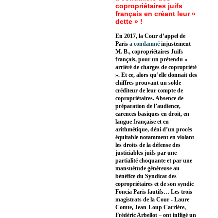
copropriétaires juifs
français en créant leur «
dette » !
En 2017, la Cour d’appel de
Paris
a condamné
injustement
M. B., copropriétaires Juifs
français, pour un prétendu «
arriéré de charges de copropriété
». Et ce, alors qu’elle donnait des
chiffres prouvant un solde
créditeur de leur compte de
copropriétaires. Absence de
préparation de l’audience,
carences basiques en droit, en
langue française et en
arithmétique, déni d’un procès
équitable notamment en violant
les droits de la défense des
justiciables juifs par une
partialité choquante et par une
mansuétude généreuse au
bénéfice du Syndicat des
copropriétaires et de son syndic
Foncia Paris fautifs… Les trois
magistrats de la Cour - Laure
Comte, Jean-Loup Carrière,
Frédéric Arbellot – ont infligé un