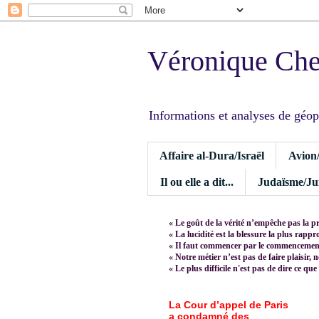
Véronique Ch
Informations et analyses de géopoli
Affaire al-Dura/Israël
Avion
Il ou elle a dit...
Judaïsme/Jui
« Le goût de la vérité n’empêche pas la p
« La lucidité est la blessure la plus rapp
« Il faut commencer par le commencement,
« Notre métier n’est pas de faire plaisir, 
« Le plus difficile n'est pas de dire ce que
La Cour d’appel de Paris
a condamné des