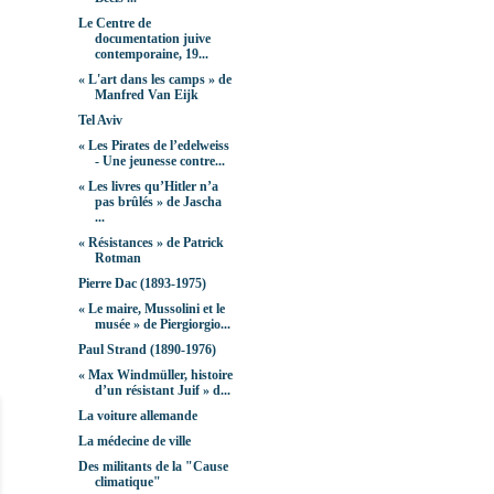
Le Centre de
documentation juive
contemporaine, 19...
« L'art dans les camps » de
Manfred Van Eijk
Tel Aviv
« Les Pirates de lʼedelweiss
- Une jeunesse contre...
« Les livres qu’Hitler n’a
pas brûlés » de Jascha
...
« Résistances » de Patrick
Rotman
Pierre Dac (1893-1975)
« Le maire, Mussolini et le
musée » de Piergiorgio...
Paul Strand (1890-1976)
« Max Windmüller, histoire
d’un résistant Juif » d...
La voiture allemande
La médecine de ville
Des militants de la "Cause
climatique"