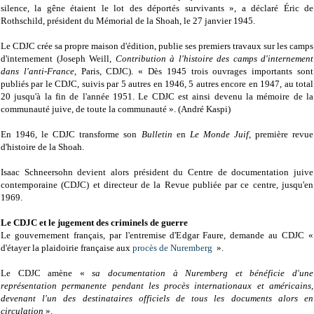
silence, la gêne étaient le lot des déportés survivants », a déclaré Éric de
Rothschild, président du Mémorial de la Shoah, le 27 janvier 1945.
Le CDJC crée sa propre maison d'édition, publie ses premiers travaux sur les camps
d'internement (Joseph Weill,
Contribution à l'histoire des camps d'internement
dans l'anti-France
, Paris, CDJC). « Dès 1945 trois ouvrages importants sont
publiés par le CDJC, suivis par 5 autres en 1946, 5 autres encore en 1947, au total
20 jusqu'à la fin de l'année 1951. Le CDJC est ainsi devenu la mémoire de la
communauté juive, de toute la communauté ». (André Kaspi)
En 1946, le CDJC transforme son
Bulletin
en
Le Monde Juif
, première revue
d'histoire de la Shoah.
Isaac Schneersohn devient alors président du Centre de documentation juive
contemporaine (CDJC) et directeur de la Revue publiée par ce centre, jusqu'en
1969.
Le CDJC et le jugement des criminels de guerre
Le gouvernement français, par l'entremise d'Edgar Faure, demande au CDJC «
d'étayer la plaidoirie française aux
procès de Nuremberg
».
Le CDJC amène «
sa documentation à Nuremberg et bénéficie d'une
représentation permanente pendant les procès internationaux et américains,
devenant l'un des destinataires officiels de tous les documents alors en
circulation
».