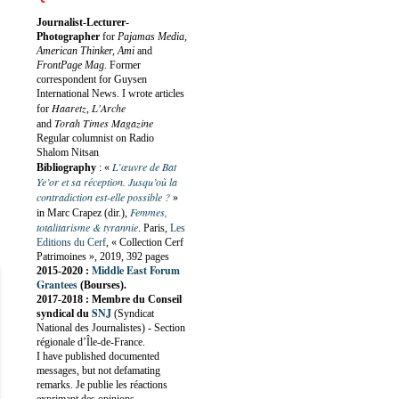
Journalist-Lecturer-
Photographer
for
Pajamas Media,
American Thinker, Ami
and
FrontPage Mag
. Former
correspondent for Guysen
International News. I wrote articles
Haaretz
L'Arche
for
,
Torah Times Magazine
and
Regular columnist on Radio
Shalom Nitsan
L’œuvre de Bat
Bibliography
:
«
Ye’or et sa réception. Jusqu’où la
contradiction est-elle possible ?
»
Femmes,
in Marc Crapez (dir.),
totalitarisme & tyrannie
. Paris,
Les
Editions du Cerf
, « Collection Cerf
Patrimoines », 2019, 392 pages
Middle East Forum
2015-2020 :
Grantees
(Bourses).
2017-2018 : Membre du Conseil
SNJ
syndical du
(Syndicat
National des Journalistes) - Section
régionale d’Île-de-France.
I have published documented
messages, but not defamating
remarks. Je publie les réactions