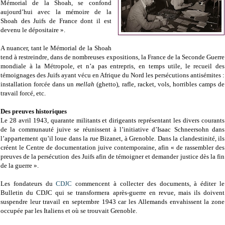
Mémorial de la Shoah, se confond
aujourd’hui avec la mémoire de la
Shoah des Juifs de France dont il est
devenu le dépositaire ».
A nuancer, tant le Mémorial de la Shoah
tend à restreindre, dans de nombreuses expositions, la France de la Seconde Guerre
mondiale à la Métropole, et n’a pas entrepris, en temps utile, le recueil des
témoignages des Juifs ayant vécu en Afrique du Nord les persécutions antisémites :
installation forcée dans un
mellah
(ghetto), rafle, racket, vols, horribles camps de
travail forcé, etc.
Des preuves historiques
Le 28 avril 1943, quarante militants et dirigeants représentant les divers courants
de la communauté juive se réunissent à l’initiative d’Isaac Schneersohn dans
l’appartement qu’il loue dans la rue Bizanet, à Grenoble. Dans la clandestinité, ils
créent le Centre de documentation juive contemporaine, afin « de rassembler des
preuves de la persécution des Juifs afin de témoigner et demander justice dès la fin
de la guerre ».
Les fondateurs du
CDJC
commencent à collecter des documents, à éditer le
Bulletin du CDJC qui se transformera après-guerre en revue, mais ils doivent
suspendre leur travail en septembre 1943 car les Allemands envahissent la zone
occupée par les Italiens et où se trouvait Grenoble.