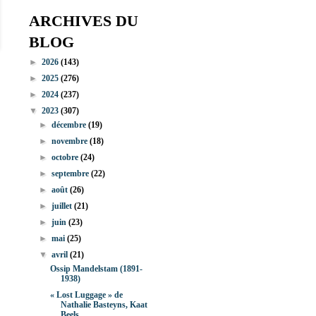
ARCHIVES DU
BLOG
►
2026
(143)
►
2025
(276)
►
2024
(237)
▼
2023
(307)
►
décembre
(19)
►
novembre
(18)
►
octobre
(24)
►
septembre
(22)
►
août
(26)
►
juillet
(21)
►
juin
(23)
►
mai
(25)
▼
avril
(21)
Ossip Mandelstam (1891-
1938)
« Lost Luggage » de
Nathalie Basteyns, Kaat
Beels ...