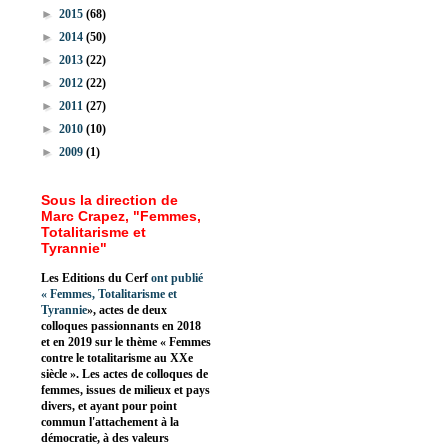
►
2015
(68)
►
2014
(50)
►
2013
(22)
►
2012
(22)
►
2011
(27)
►
2010
(10)
►
2009
(1)
Sous la direction de
Marc Crapez, "Femmes,
Totalitarisme et
Tyrannie"
Les Editions du Cerf
ont publié
«
Femmes, Totalitarisme et
Tyrannie
», actes de deux
colloques passionnants en 2018
et en 2019 sur le thème « Femmes
contre le totalitarisme au XXe
siècle ». Les actes de colloques de
femmes, issues de milieux et pays
divers, et ayant pour point
commun l'attachement à la
démocratie, à des valeurs