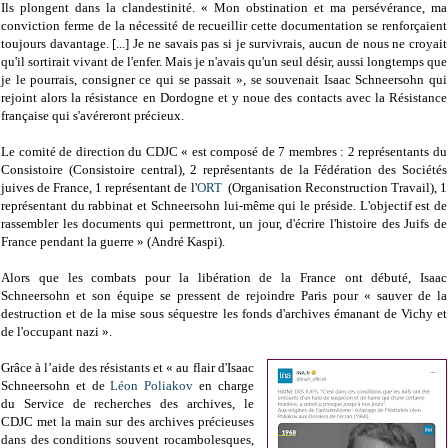
Ils plongent dans la clandestinité. « Mon obstination et ma persévérance, ma
conviction ferme de la nécessité de recueillir cette documentation se renforçaient
toujours davantage. [...] Je ne savais pas si je survivrais, aucun de nous ne croyait
qu'il sortirait vivant de l'enfer. Mais je n'avais qu'un seul désir, aussi longtemps que
je le pourrais, consigner ce qui se passait », se souvenait Isaac Schneersohn qui
rejoint alors la résistance en Dordogne et y noue des contacts avec la Résistance
française qui s'avéreront précieux.
Le comité de direction du CDJC « est composé de 7 membres : 2 représentants du
Consistoire (Consistoire central), 2 représentants de la Fédération des Sociétés
juives de France, 1 représentant de l'
ORT
(Organisation Reconstruction Travail), 1
représentant du rabbinat et Schneersohn lui-même qui le préside. L'objectif est de
rassembler les documents qui permettront, un jour, d'écrire l'histoire des Juifs de
France pendant la guerre » (André Kaspi).
Alors que les combats pour la libération de la France ont débuté, Isaac
Schneersohn et son équipe se pressent de rejoindre Paris pour « sauver de la
destruction et de la mise sous séquestre les fonds d'archives émanant de Vichy et
de l'occupant nazi ».
Grâce à l’aide des résistants et « au flair d'Isaac
Schneersohn et de
Léon Poliakov
en charge
du Service de recherches des archives, le
CDJC met la main sur des archives précieuses
dans des conditions souvent rocambolesques,