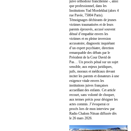
juive orthodoxe francilienne -, ainsi
que professionnel, dans les
Institutions Yad Mordekhaï (alors 4
rue Pavée, 75004 Paris).
Témoignages déchirants de jeunes
victimes traumatisées et de leurs
parents éprouvés, accusé souvent
dénué d’empathie envers les
victimes et en pleine inversion
accusatoire, diagnostic inquiétant
d’un expert psychiatre, direction
remarquable des débats par le
Président de la Cour David de
Pas… Un procès pénal sur un sujet
sensible, aux enjeux juridiques,
juifs, moraux et médicaux devant
inciter les parents et donateurs à une
exigence vitale envers les
institutions juives françaises
accueillant des enfants. Cet article
recourt, sans volonté de choquer,
aux termes précis pour désigner les
actes commis. J’évoquerai ce
procès lors de mon interview par
Radio Chalom Nitsan diffusée dès
le 26 mars 2026.