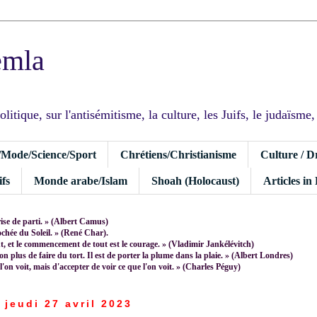
emla
tique, sur l'antisémitisme, la culture, les Juifs, le judaïsme, I
/Mode/Science/Sport
Chrétiens/Christianisme
Culture / D
fs
Monde arabe/Islam
Shoah (Holocaust)
Articles in
rise de parti. » (Albert Camus)
rochée du Soleil. » (René Char).
 et le commencement de tout est le courage. » (Vladimir Jankélévitch)
non plus de faire du tort. Il est de porter la plume dans la plaie. » (Albert Londres)
 l'on voit, mais d'accepter de voir ce que l'on voit. » (Charles Péguy)
jeudi 27 avril 2023