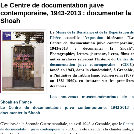
Le Centre de documentation juive
contemporaine, 1943-2013 : documenter la
Shoah
L
e
Musée de la Résistance et de la Déportation de
l'Isère
accueille
l’
exposition
itinérante "Le
Centre de documentation juive contemporaine,
1943-2013 : documenter la Shoah"
.
Photographies, lettres, journaux, livres, films et
autres archives retracent l’histoire du
Centre de
documentation juive contemporaine
(
CDJC
)
fondé en 1943, dans la clandestinité, à Grenoble,
à l’initiative du rabbin Isaac Schneersohn (1879
ou 1881-1969), en insistant sur les premières
décennies.
Les nouveaux musées-mémoriaux de la
Shoah en France
Le Centre de documentation juive contemporaine, 1943-2013 :
documenter la Shoah
C’est lors de la Seconde Guerre mondiale, en avril 1943, à Grenoble, que le
Centre
de documentation juive contemporaine
(CDJC) a été créé, dans la clandestinité, à