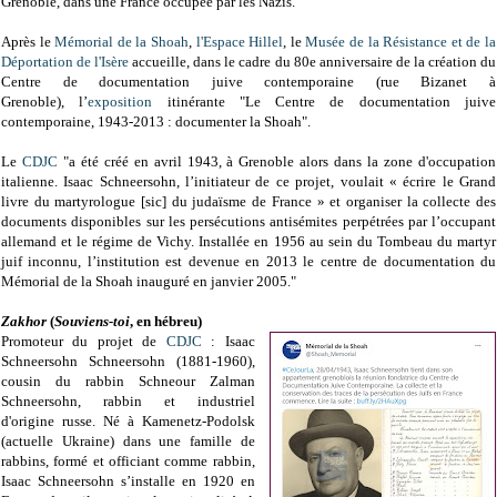
Grenoble, dans une France occupée par les Nazis.
Après le
Mémorial de la Shoah
,
l'Espace Hillel
, l
e
Musée de la Résistance et de la
Déportation de l'Isère
accueille, d
ans le cadre du 80e anniversaire de la création du
Centre de documentation juive contemporaine (rue Bizanet à
Grenoble),
l’
exposition
itinérante "Le Centre de documentation juive
contemporaine, 1943-2013 : documenter la Shoah".
Le
CDJC
"a été créé en avril 1943, à Grenoble alors dans la zone d'occupation
italienne. Isaac Schneersohn, l’initiateur de ce projet, voulait « écrire le Grand
livre du martyrologue [sic] du judaïsme de France » et organiser la collecte des
documents disponibles sur les persécutions antisémites perpétrées par l’occupant
allemand et le régime de Vichy. Installée en 1956 au sein du Tombeau du martyr
juif inconnu, l’institution est devenue en 2013 le centre de documentation du
Mémorial de la Shoah inauguré en janvier 2005."
Zakhor
(
Souviens-toi
, en hébreu)
Promoteur du projet de
CDJC
: Isaac
Schneersohn Schneersohn (1881-1960),
cousin du rabbin Schneour Zalman
Schneersohn, rabbin et industriel
d'origine russe. Né à Kamenetz-Podolsk
(actuelle Ukraine) dans une famille de
rabbins, formé et officiant comme rabbin,
Isaac Schneersohn s’installe en 1920 en