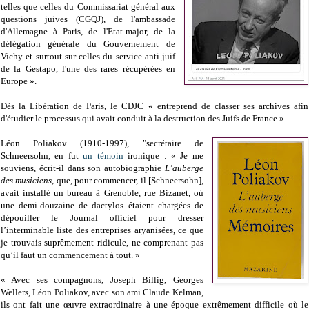
telles que celles du Commissariat général aux
questions juives (CGQJ), de l'ambassade
d'Allemagne à Paris, de l'Etat-major, de la
délégation générale du Gouvernement de
Vichy et surtout sur celles du service anti-juif
de la Gestapo, l'une des rares récupérées en
Europe ».
Dès la Libération de Paris, le CDJC « entreprend de classer ses archives afin
d'étudier le processus qui avait conduit à la destruction des Juifs de France ».
Léon Poliakov (1910-1997), "secrétaire de
Schneersohn, en fut
un témoin
ironique : « Je me
souviens, écrit-il dans son autobiographie
L’auberge
des musiciens
, que, pour commencer, il [Schneersohn],
avait installé un bureau à Grenoble, rue Bizanet, où
une demi-douzaine de dactylos étaient chargées de
dépouiller le Journal officiel pour dresser
l’interminable liste des entreprises aryanisées, ce que
je trouvais suprêmement ridicule, ne comprenant pas
qu’il faut un commencement à tout. »
« Avec ses compagnons, Joseph Billig, Georges
Wellers, Léon Poliakov, avec son ami Claude Kelman,
ils ont fait une œuvre extraordinaire à une époque extrêmement difficile où le