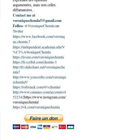
exprimant des opinions
argumentées, mais non celles
diffamatoires.
Contact me at
veroniquechemla5@gmail.com
@VeroniqueChemla
Follow
on
Twitter
https://www.facebook.com/veroniq
ue.chemla.7
https://independent.academia.edu/V
%C3%A9roniqueChemla
https://issuu.com/veroniquechemla
https://fr.scribd.com/chemla-3
http://fr.slideshare.net/veroniqueche
mla7
http://www.youscribe.com/veroniqu
echemla5/
https://substack.com/@vchemla/
http://www.calameo.com/accounts/4
522342
https://www.instagram.com/
veroniquechemla/
https://vk.com/veroniquechemla