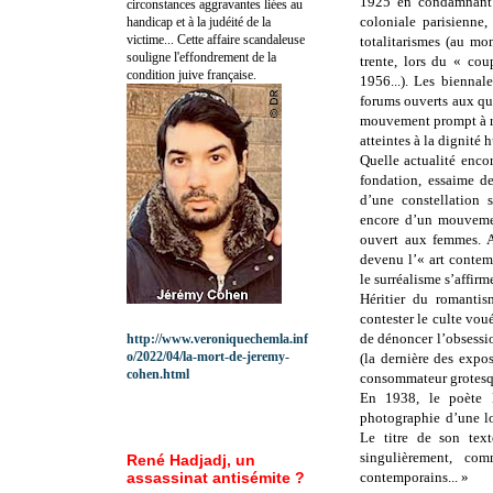
1925 en condamnant 
circonstances aggravantes liées au
coloniale parisienne,
handicap et à la judéité de la
victime... Cette affaire scandaleuse
totalitarismes (au m
souligne l'effondrement de la
trente, lors du « co
condition juive française.
1956...). Les biennal
forums ouverts aux que
mouvement prompt à réa
atteintes à la dignité 
Quelle actualité enco
fondation, essaime d
d’une constellation 
encore d’un mouvemen
ouvert aux femmes. A
devenu l’« art contemp
le surréalisme s’affi
Héritier du romantis
contester le culte vou
de dénoncer l’obsessi
http://www.veroniquechemla.inf
o/2022/04/la-mort-de-jeremy-
(la dernière des expos
cohen.html
consommateur grotesque
En 1938, le poète B
photographie d’une l
Le titre de son tex
singulièrement, c
René Hadjadj, un
assassinat antisémite ?
contemporains... »