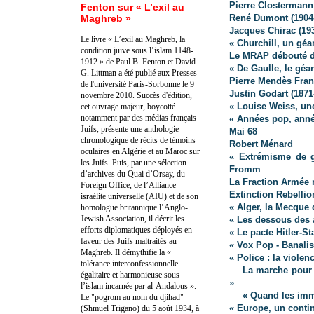
Pierre Clostermann
Fenton sur « L’exil au
Maghreb »
René Dumont (1904
Jacques Chirac (19
Le livre « L’exil au Maghreb, la
« Churchill, un géa
condition juive sous l’islam 1148-
Le MRAP débouté de
1912 » de Paul B. Fenton et David
« De Gaulle, le géa
G. Littman a été publié aux Presses
Pierre Mendès Fran
de l'université Paris-Sorbonne le 9
Justin Godart (187
novembre 2010. Succès d'édition,
« Louise Weiss, un
cet ouvrage majeur, boycotté
notamment par des médias français
« Années pop, anné
Juifs, présente une anthologie
Mai 68
chronologique de récits de témoins
Robert Ménard
oculaires en Algérie et au Maroc sur
« Extrémisme de ga
les Juifs. Puis, par une sélection
Fromm
d’archives du Quai d’Orsay, du
La Fraction Armée 
Foreign Office, de l’Alliance
Extinction Rebellio
israélite universelle (AIU) et de son
« Alger, la Mecque 
homologue britannique l’Anglo-
Jewish Association, il décrit les
« Les dessous des 
efforts diplomatiques déployés en
« Le pacte Hitler-S
faveur des Juifs maltraités au
« Vox Pop - Banalis
Maghreb. Il démythifie la «
« Police : la violen
tolérance interconfessionnelle
La marche pour l
égalitaire et harmonieuse sous
»
l’islam incarnée par al-Andalous ».
« Quand les immi
Le "pogrom au nom du djihad"
« Europe, un conti
(Shmuel Trigano) du 5 août 1934, à