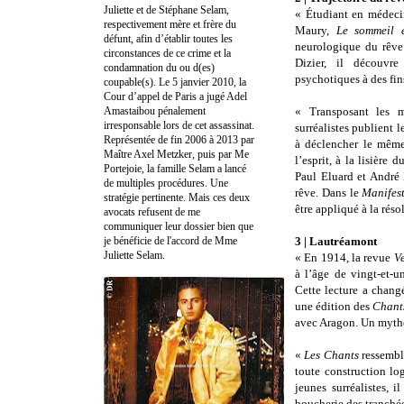
Juliette et de Stéphane Selam,
« Étudiant en médecin
respectivement mère et frère du
Maury,
Le sommeil e
défunt, afin d’établir toutes les
neurologique du rêve.
circonstances de ce crime et la
Dizier, il découvr
condamnation du ou d(es)
psychotiques à des fi
coupable(s). Le 5 janvier 2010, la
Cour d’appel de Paris a jugé Adel
Amastaibou pénalement
« Transposant les m
irresponsable lors de cet assassinat.
surréalistes publient l
Représentée de fin 2006 à 2013 par
à déclencher le même
Maître Axel Metzker, puis par Me
l’esprit, à la lisière
Portejoie, la famille Selam a lancé
Paul Eluard et André 
de multiples procédures. Une
rêve. Dans le
Manifest
stratégie pertinente. Mais ces deux
être appliqué à la rés
avocats refusent de me
communiquer leur dossier bien que
je bénéficie de l'accord de Mme
3 | Lautréamont
Juliette Selam.
« En 1914, la revue
Ve
à l’âge de vingt-et-u
Cette lecture a chang
une édition des
Chant
avec Aragon. Un mythe 
«
Les Chants
ressemble
toute construction log
jeunes surréalistes, 
boucherie des tranchée