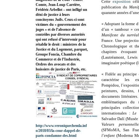
Cette
exposition
célè
Comte, Jean-Loup Carrière,
publication du
Manif
Frédéric Arbellot – ont infligé un
quarante années d’une
déni de justice à leurs
concitoyens Juifs. Ceux-ci sont
« Adoptant la forme d
victimes du « gouvernement des
d’un « tambour » cen
juges » et de l’absence de
contrôles par diverses autorités
Manifeste du surréal
qui ont refusé d’intervenir pour
France. Une projectio
rétablir le droit : ministres de la
Chronologique et thé
Justice et du Logement, parquet,
chapitres évoquant
Groupe Foncia, Chambre du
(Lautréamont, Lewis 
Commerce et de l’Industrie,
imaginaire poétique (l’
Ordres des avocats et des
huissiers de justice de Paris, etc.
« Fidèle au principe 
caractérise les e
Pompidou, l’expositi
peintures, dessins, 
documents littéraires
emblématiques du 
principales collecti
internationales :
Le 
Salvador Dalí (Musée 
Valeurs personnelle
http://www.veroniquechemla.inf
(SFMoMA, San Fran
o/2018/03/la-cour-dappel-de-
l’enfant
(Moderna Mus
paris-condamne-des.html