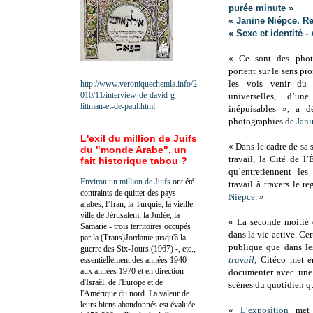
purée minute »
« Janine Niépce. Re
« Sexe et identité -
« Ce sont des photog
portent sur le sens pro
les vois venir du 
http://www.veroniquechemla.info/2
010/11/interview-de-david-g-
universelles, d’u
littman-et-de-paul.html
inépuisables », a d
photographies de
Jani
L'exil du million de Juifs
« Dans le cadre de sa
du "monde Arabe", un
travail, la Cité de l
fait historique tabou ?
qu’entretiennent l
Environ un million de Juifs
ont été
travail à travers le 
contraints de quitter des pays
Niépce
. »
arabes, l’Iran, la Turquie, la vieille
ville de Jérusalem, la Judée, la
« La seconde moitié d
Samarie - trois territoires occupés
dans la vie active. Ce
par la (Trans)Jordanie jusqu'à la
publique que dans le
guerre des Six-Jours (1967) -, etc.,
travail
, Citéco met e
essentiellement des années 1940
aux années 1970 et en direction
documenter avec une r
d'Israël, de l'Europe et de
scènes du quotidien qu
l'Amérique du nord. La valeur de
leurs biens abandonnés est évaluée
«
L’exposition
met 