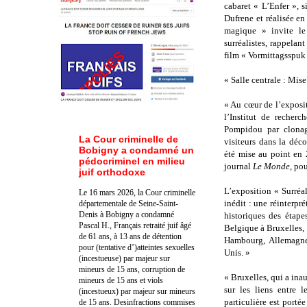
cabaret « L’Enfer », 
Dufrene et réalisée en
magique » invite le
surréalistes, rappelan
film « Vormittagsspuk
« Salle centrale : Mis
« Au cœur de l’exposit
l’Institut de recher
Pompidou par clonage
La Cour criminelle de
visiteurs dans la déc
Bobigny a condamné un
été mise au point en 
pédocriminel en milieu
journal
Le Monde
, po
juif orthodoxe
L’exposition « Surréal
Le 16 mars 2026, la Cour criminelle
inédit : une réinterpr
départementale de Seine-Saint-
Denis à Bobigny a condamné
historiques des étape
Pascal H., Français retraité juif âgé
Belgique à Bruxelles
de 61 ans, à 13 ans de détention
Hambourg, Allemagne 
pour (tentative d’)atteintes sexuelles
Unis. »
(incestueuse) par majeur sur
mineurs de 15 ans, corruption de
« Bruxelles, qui a inau
mineurs de 15 ans et viols
sur les liens entre 
(incestueux) par majeur sur mineurs
particulière est porté
de 15 ans. Des
infractions commises