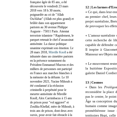
française âgée de 85 ans, a été
découverte le vendredi 23 mars
12 | Les larmes d’Ero
2018 vers 18 h 30 morte,
« Ce qui, dans leur ens
poignardée au cri de "Allah
au premier chef, leur
OuAkbar" (Allah est plus grand) et
projet surréaliste, Bre
brûlée dans son appartement
de provoquer les effets
parisien au 30 avenue Philippe
Auguste - 75011 Paris. Attentat
« L’amour surréaliste
terroriste islamiste ? Rapidement, le
parquet retenait le chef d’assassinat
cette recherche de li
antisémite. La classe politique
capable de défendre ce
unanime exprimait son émotion. Le
Il inspire à Giacome
28 mars 2018,
Mireille Knoll
a été
Mansour ses Objets mé
inhumée dans un cimetière parisien
en la présence notamment du
« Le mouvement rester
Président Emmanuel Macron et des
la huitième Expositi
milliers de personnes ont participé
galerie Daniel Cordier 
en France aux marches blanches à
la mémoire de la défunte. Le 10
novembre 2021, Yacine Mihoub a
13 | Cosmos
été condamné à la réclusion
« Dans les
Prolégo
criminelle à perpétuité pour le
reconsidère la place
meurtre antisémite de Mireille
pas le centre, le poi
Knoll, Alex Carrimbacus à 15 ans
Âge sa conception du
de prison pour "vol aggravé" et
humain comme image r
Zoulika Khellaf, mère de Mihoub, à
prométhéenne issue 
trois ans de prison, dont deux avec
sursis, pour avoir fait obstacle à la
territoires Hopi, cel