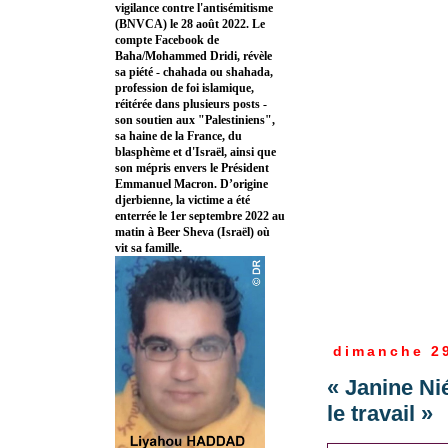
vigilance contre l'antisémitisme
(BNVCA) le 28 août 2022. Le
compte Facebook de
Baha/Mohammed Dridi, révèle
sa piété - chahada ou shahada,
profession de foi islamique,
réitérée dans plusieurs posts -
son soutien aux "Palestiniens",
sa haine de la France, du
blasphème et d'Israël, ainsi que
son mépris envers le Président
Emmanuel Macron. D’origine
djerbienne, la victime a été
enterrée le 1er septembre 2022 au
matin à Beer Sheva (Israël) où
vit sa famille.
dimanche 2
« Janine Ni
le travail »