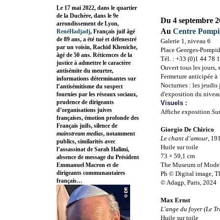
Le 17 mai 2022, dans le quartier
de la Duchère, dans le 9e
Du 4 septembre 2
arrondissement de Lyon,
Au
Centre Pomp
RenéHadjadj
, Français juif âgé
de 89 ans, a été tué et défenestré
Galerie 1, niveau 6
par un voisin, Rachid Kheniche,
Place Georges-Pompid
âgé de 50 ans. Réticences de la
Tél. : +33 (0)1 44 78 
justice à admettre le caractère
Ouvert tous les jours, 
antisémite du meurtre,
Fermeture anticipée à
informations déterminantes sur
Nocturnes : les jeudis
l’antisémitisme du suspect
d'exposition du niveau
fournies par les réseaux sociaux,
prudence de dirigeants
Visuels :
d’organisations juives
Affiche exposition
Su
françaises, émotion profonde des
Français juifs, silence de
Giorgio De Chirico
mainstream medias
, notamment
Le chant d’amour
, 19
publics, similarités avec
Huile sur toile
l’assassinat de Sarah Halimi,
73 × 59,1 cm
absence de message du Président
The Museum of Modern
Emmanuel Macron et de
dirigeants communautaires
Ph © Digital image, 
français…
© Adagp, Paris, 2024
Max Ernst
L'ange du foyer (Le T
Huile sur toile