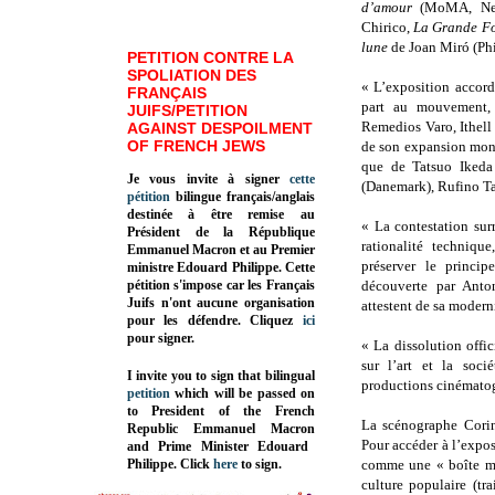
d’amour
(MoMA, New
Chirico,
La Grande Fo
lune
de Joan Miró (Phi
PETITION CONTRE LA
SPOLIATION DES
« L’exposition accor
FRANÇAIS
part au mouvement, 
JUIFS/PETITION
Remedios Varo, Ithell
AGAINST DESPOILMENT
OF FRENCH JEWS
de son expansion mond
que de Tatsuo Ikeda 
Je vous invite à signer
cette
(Danemark), Rufino Ta
pétition
bilingue français/anglais
destinée à être remise au
« La contestation sur
Président de la République
rationalité techniqu
Emmanuel Macron et au Premier
préserver le princi
ministre Edouard Philippe. Cette
pétition s'impose car les Français
découverte par Anto
Juifs n'ont aucune organisation
attestent de sa moderni
pour les défendre. Cliquez
ici
pour signer.
« La dissolution offi
sur l’art et la soci
I invite you to sign that bilingual
productions cinématog
petition
which will be passed on
to President of the French
La scénographe Corin
Republic
Emmanuel Macron
Pour accéder à l’expos
and Prime Minister
Edouard
Philippe
.
Click
here
to sign.
comme une « boîte mag
culture populaire (tr