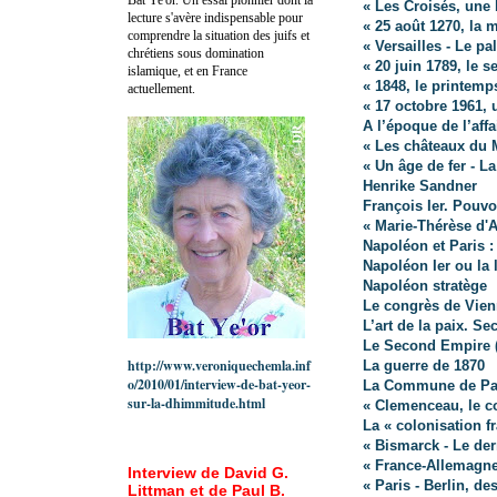
« Les Croisés, une b
lecture s'avère indispensable pour
« 25 août 1270, la 
comprendre la situation des juifs et
« Versailles - Le p
chrétiens sous domination
« 20 juin 1789, le 
islamique, et en France
« 1848, le printemp
actuellement.
« 17 octobre 1961, 
A l’époque de l’affa
« Les châteaux du 
« Un âge de fer - L
Henrike Sandner
François Ier. Pouvo
« Marie-Thérèse d'
Napoléon et Paris :
Napoléon Ier ou la 
Napoléon stratège
Le congrès de Vien
L’art de la paix. Se
Le Second Empire (
http://www.veroniquechemla.inf
La guerre de 1870
o/2010/01/interview-de-bat-yeor-
La Commune de Pa
sur-la-dhimmitude.html
« Clemenceau, le c
La « colonisation f
« Bismarck - Le der
« France-Allemagn
Interview de David G.
« Paris - Berlin, de
Littman et de Paul B.