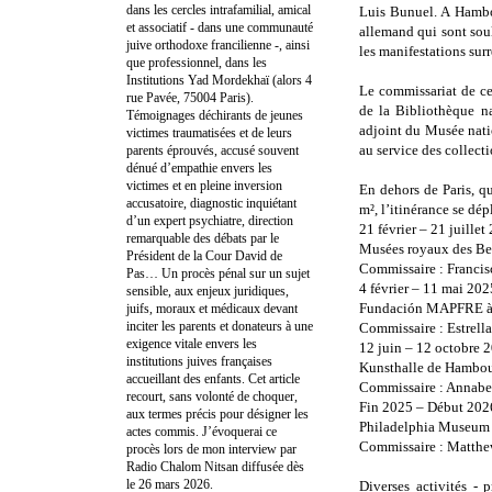
dans les cercles intrafamilial, amical
Luis Bunuel. A Hambou
et associatif - dans une communauté
allemand qui sont soul
juive orthodoxe francilienne -, ainsi
les manifestations sur
que professionnel, dans les
Institutions Yad Mordekhaï (alors 4
Le commissariat de ce
rue Pavée, 75004 Paris).
de la Bibliothèque na
Témoignages déchirants de jeunes
adjoint du Musée nati
victimes traumatisées et de leurs
au service des collec
parents éprouvés, accusé souvent
dénué d’empathie envers les
victimes et en pleine inversion
En dehors de Paris, q
accusatoire, diagnostic inquiétant
m², l’itinérance se dép
d’un expert psychiatre, direction
21 février – 21 juillet
remarquable des débats par le
Musées royaux des Be
Président de la Cour David de
Commissaire : Francis
Pas… Un procès pénal sur un sujet
4 février – 11 mai 202
sensible, aux enjeux juridiques,
Fundación MAPFRE à
juifs, moraux et médicaux devant
inciter les parents et donateurs à une
Commissaire : Estrell
exigence vitale envers les
12 juin – 12 octobre 
institutions juives françaises
Kunsthalle de Hambou
accueillant des enfants. Cet article
Commissaire : Annab
recourt, sans volonté de choquer,
Fin 2025 – Début 202
aux termes précis pour désigner les
Philadelphia Museum o
actes commis. J’évoquerai ce
Commissaire : Matthe
procès lors de mon interview par
Radio Chalom Nitsan diffusée dès
le 26 mars 2026.
Diverses activités - p