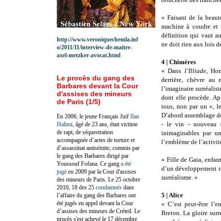
« Faisant de la beaut
machine à coudre et 
définition qui vaut a
http://www.veroniquechemla.inf
ne doit rien aux lois d
o/2011/11/interview-de-maitre-
axel-metzker-avocat.html
4 | Chimères
« Dans
l’Illiade
, Hom
Le procès du gang des
derrière, chèvre au 
Barbares devant la Cour
l’imaginaire surréalist
d'assises des mineurs
dont elle procède. Ap
de Paris (1/5)
tous, non par un », l
D’abord assemblage de 
En 2006, le jeune Français Juif
Ilan
- le vin - nouveau »
Halimi,
âgé de 23 ans, était victime
de rapt, de séquestration
inimaginables par u
accompagnée d’actes de torture et
l’emblème de l’activité
d’assassinat antisémite, commis par
le gang des Barbares dirigé par
« Fille de Gaia, enfan
Youssouf Fofana. Ce gang
a été
d’un développement r
jugé
en 2009 par la Cour d'assises
surréalisme. »
des mineurs de Paris. Le 25 octobre
2010, 18 des 25
condamnés
dans
5 | Alice
l’affaire du gang des Barbares ont
été jugés en appel devant la Cour
« C’est peut-être l’e
d’assises des mineurs de Créteil. Le
Breton. La gloire surré
procès s'est achevé le 17 décembre