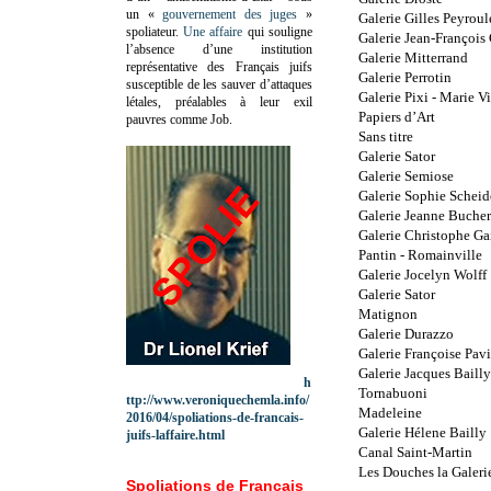
un «
gouvernement des juges
»
Galerie Gilles Peyroul
spoliateur.
Une affaire
qui souligne
Galerie Jean-François
l’absence d’une institution
Galerie Mitterrand
représentative des Français juifs
Galerie Perrotin
susceptible de les sauver d’attaques
Galerie Pixi - Marie Vi
létales, préalables à leur exil
Papiers d’Art
pauvres comme Job.
Sans titre
Galerie Sator
Galerie Semiose
Galerie Sophie Scheid
Galerie Jeanne Bucher
Galerie Christophe Ga
Pantin - Romainville
Galerie Jocelyn Wolff
Galerie Sator
Matignon
Galerie Durazzo
Galerie Françoise Pavi
Galerie Jacques Bailly
h
Tornabuoni
ttp://www.veroniquechemla.info/
Madeleine
2016/04/spoliations-de-francais-
Galerie Hélene Bailly
juifs-laffaire.html
Canal Saint-Martin
Les Douches la Galeri
Spoliations de Français