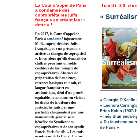
La Cour d’appel de Paris
lundi 30 dé
a condamné des
copropriétaires juifs
« Surréalis
français en créant leur «
dette » !
En 2017, la Cour d’appel de
Paris
a condamné
injustement
M. B., copropriétaires Juifs
français, pour un prétendu «
arriéré de charges de copropriété
». Et ce, alors qu’elle donnait des
chiffres prouvant un solde
créditeur de leur compte de
copropriétaires. Absence de
préparation de l’audience,
carences basiques en droit, en
langue française et en
arithmétique, déni d’un procès
équitable notamment en violant
« Georgia O'Keeffe 
les droits de la défense des
« Leonora Carringto
justiciables juifs par une
Frida Kahlo (1907-1
partialité choquante et par une
« Inés Blumencweig
mansuétude généreuse au
« Du fauvisme au s
bénéfice du Syndicat des
copropriétaires et de son syndic
de Paris »
Foncia Paris fautifs… Les trois
magistrats de la Cour - Laure