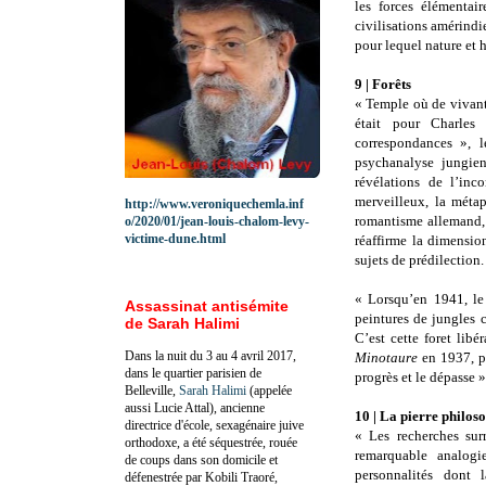
les forces élémentai
civilisations amérindi
pour lequel nature et 
9 | Forêts
« Temple où de vivants 
était pour Charles
correspondances », l
psychanalyse jungie
révélations de l’inco
merveilleux, la métap
http://www.veroniquechemla.inf
romantisme allemand, q
o/2020/01/jean-louis-chalom-levy-
victime-dune.html
réaffirme la dimension
sujets de prédilection.
« Lorsqu’en 1941, le
Assassinat antisémite
peintures de jungles c
de Sarah Halimi
C’est cette foret lib
Dans la nuit du 3 au 4 avril 2017,
Minotaure
en 1937, p
dans le quartier parisien de
progrès et le dépasse »
Belleville,
Sarah Halimi
(appelée
aussi Lucie Attal), ancienne
10 | La pierre philos
directrice d'école, sexagénaire juive
« Les recherches surr
orthodoxe, a été séquestrée, rouée
remarquable analogi
de coups dans son domicile et
personnalités dont 
défenestrée par Kobili Traoré,