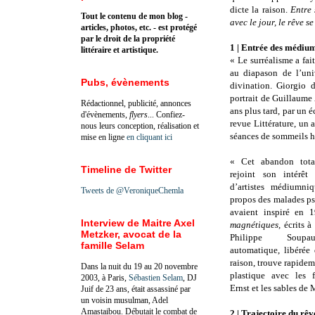
dicte la raison.
Entre 
Tout le contenu de mon blog -
avec le jour, le rêve se
articles, photos, etc. - est protégé
par le droit de la propriété
1 | Entrée des médiu
littéraire et artistique.
« Le surréalisme a fa
au diapason de l’uni
Pubs, évènements
divination. Giorgio 
portrait de Guillaume 
Rédactionnel, publicité, annonces
ans plus tard, par un
d'évènements,
flyers
... Confiez-
revue Littérature, un 
nous leurs conception, réalisation et
séances de sommeils hy
mise en ligne
en cliquant ici
« Cet abandon total
Timeline de Twitter
rejoint son intérêt
d’artistes médiumni
Tweets de @VeroniqueChemla
propos des malades ps
avaient inspiré en 
Interview de Maitre Axel
magnétiques,
écrits à
Metzker, avocat de la
Philippe Soupau
famille Selam
automatique, libérée
raison, trouve rapide
Dans la nuit du 19 au 20 novembre
plastique avec les 
2003, à Paris,
Sébastien Selam
, DJ
Ernst et les sables de
Juif de 23 ans, était assassiné par
un voisin musulman, Adel
Amastaibou. Débutait le combat de
2 | Trajectoire du rêv