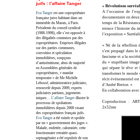
juifs : l’affaire Tanger
« Révolutions surréal
A l’occasion de l’ex
Eva Tanger
est une copropriétaire
documentaire en deux 
française juive habitant dans un
temps de la Résistanc
immeuble du Marais, à Paris.
Présidente du conseil syndical
retrace l’histoire du
(1988-1998), elle s’est opposée à
l’exposition « Surréali
des illégalités commises par des
copropriétaires. Emprises illégales
« Né de la rébellion 
sur des parties communes,
s’est propagé dans le
convoitise et spéculation
fascisme et a la socié
immobilières, soupçons
du « stupéfiant image 
d’antisémitisme, abus de majorité
qui sépare le rêve et
en Assemblées générales de
copropriétaires, « mandat
transformer le monde » 
temporaire » de Me Michèle
récit événementiel est
Lebossé, administratrice judiciaire,
d’André Breton. »
renouvelé depuis 2009, experts
En collaboration avec
judiciaires partiaux, jugements
iniques…
L’affaire Tanger
illustre le
Coproduction : ART
processus de spoliations
2x52mn
immobilières depuis 2000 visant
des copropriétaires français juifs.
Eva Tanger
a été ruinée et spoliée
par un « gouvernement des juges ».
Malade, endettée, calomniée, cette
fonctionnaire retraitée quasi-
septuagénaire a été expulsée de son