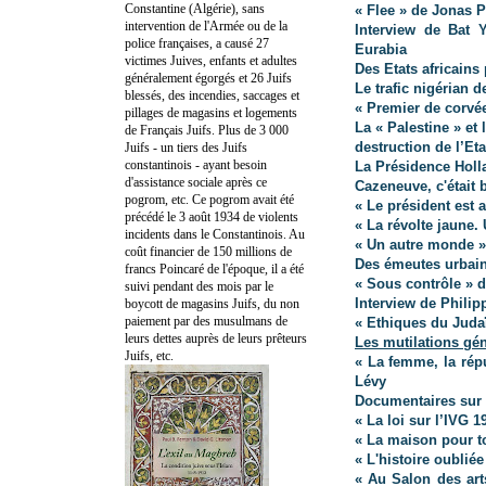
Constantine (Algérie), sans
« Flee » de Jonas
intervention de l'Armée ou de la
Interview de Bat 
police françaises, a causé 27
Eurabia
victimes Juives, enfants et adultes
Des Etats africains 
généralement égorgés et 26 Juifs
Le trafic nigérian 
blessés, des incendies, saccages et
« Premier de corvée
pillages de magasins et logements
La « Palestine » et 
de Français Juifs. Plus de 3 000
destruction de l’Eta
Juifs - un tiers des Juifs
constantinois - ayant besoin
La Présidence Holla
d'assistance sociale après ce
Cazeneuve, c'était 
pogrom, etc. Ce pogrom avait été
« Le président est 
précédé le 3 août 1934 de violents
« La révolte jaune
incidents dans le Constantinois. Au
« Un autre monde »
coût financier de 150 millions de
Des émeutes urbain
francs Poincaré de l'époque, il a été
« Sous contrôle » 
suivi pendant des mois par le
Interview de Philip
boycott de magasins Juifs, du non
paiement par des musulmans de
« Ethiques du Juda
leurs dettes auprès de leurs prêteurs
Les mutilations gén
Juifs, etc.
« La femme, la répu
Lévy
Documentaires sur 
« La loi sur l’IVG 
« La maison pour t
« L'histoire oublié
« Au Salon des art