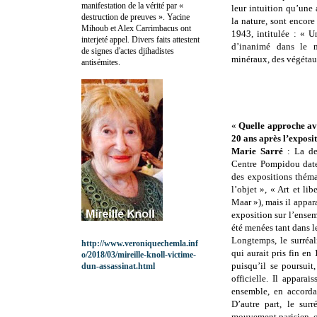
manifestation de la vérité par «
leur intuition qu’une
destruction de preuves ». Yacine
la nature, sont encor
Mihoub et Alex Carrimbacus ont
1943, intitulée : « U
interjeté appel. Divers faits attestent
d’inanimé dans le m
de signes d'actes djihadistes
minéraux, des végétaux
antisémites.
«
Quelle approche av
20 ans après l’exposi
Marie Sarré
: La de
Centre Pompidou date
des expositions théma
l’objet », « Art et li
Maar »), mais il appar
exposition sur l’ense
été menées tant dans l
Longtemps, le surréa
http://www.veroniquechemla.inf
qui aurait pris fin en
o/2018/03/mireille-knoll-victime-
puisqu’il se poursuit
dun-assassinat.html
officielle. Il appara
ensemble, en accordan
D’autre part, le sur
mouvement parisien, o