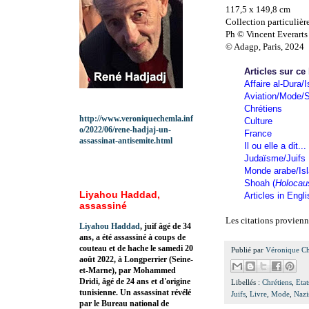
117,5 x 149,8 cm
Collection particulièr
Ph © Vincent Everarts
© Adagp, Paris, 2024
Articles sur ce
Affaire al-Dura/I
Aviation/Mode/S
Chrétiens
http://www.veroniquechemla.inf
Culture
o/2022/06/rene-hadjaj-un-
France
assassinat-antisemite.html
Il ou elle a dit...
Judaïsme/Juifs
Monde arabe/Is
Shoah (
Holocau
Liyahou Haddad,
Articles in Engl
assassiné
Les citations provienn
Liyahou Haddad
, juif âgé de 34
ans, a été assassiné à coups de
couteau et de hache le samedi 20
Publié par
Véronique C
août 2022, à Longperrier (Seine-
et-Marne), par Mohammed
Dridi, âgé de 24 ans et d'origine
Libellés :
Chrétiens
,
Eta
tunisienne. Un assassinat révélé
Juifs
,
Livre
,
Mode
,
Nazi
par le Bureau national de