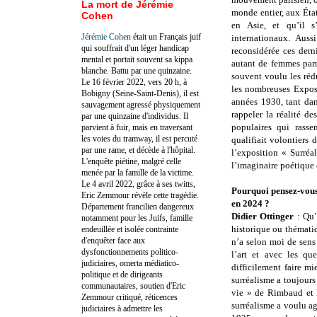
La mort de Jérémie
monde entier, aux Éta
Cohen
en Asie, et qu’il s
Jérémie Cohen
était un Français juif
internationaux. Aus
qui souffrait d'un léger handicap
reconsidérée ces der
mental et portait souvent sa kippa
autant de femmes parm
blanche. Battu par une quinzaine.
souvent voulu les réd
Le 16 février 2022, vers 20 h, à
les nombreuses Exposi
Bobigny (Seine-Saint-Denis), il est
années 1930, tant dans
sauvagement agressé physiquement
rappeler la réalité d
par une quinzaine d'individus. Il
populaires qui rasse
parvient à fuir, mais en traversant
les voies du tramway, il est percuté
qualifiait volontiers 
par une rame, et décède à l'hôpital.
l’exposition « Surré
L'enquête piétine, malgré celle
l’imaginaire poétiqu
menée par la famille de la victime.
Le 4 avril 2022, grâce à ses twitts,
Pourquoi pensez-vous
Eric Zemmour révèle cette tragédie.
en 2024 ?
Département francilien dangereux
Didier Ottinger
: Qu’
notamment pour les Juifs, famille
historique ou thémati
endeuillée et isolée contrainte
d'enquêter face aux
n’a selon moi de sens
dysfonctionnements politico-
l’art et avec les qu
judiciaires, omerta médiatico-
difficilement faire mi
politique et de dirigeants
surréalisme a toujours
communautaires, soutien d'Eric
vie » de Rimbaud et 
Zemmour critiqué, réticences
surréalisme a voulu ag
judiciaires à admettre les