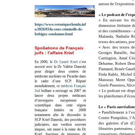
autour de l'exposition.
« Le podcast de l’expo
« En suivant les th
https://www.veroniquechemla.inf
dimension littéraire 
o/2026/03/la-cour-criminelle-de-
et des comédiennes - 
bobigny-condamne.html
Malanda, Nathalie Ri
textes des artistes, poe
« Avec des textes de
Spoliations de Français
juifs : l’affaire Krief
Georges Bataille, A
Carrington, Aimé Cés
En 2000, le
Dr Lionel Krief
s’est
Deharme, Robert Desno
associé avec la Dr Valérie Daneski
Flamand, Renée Gauthi
pour diriger deux centres de
Frida Kahlo, Michel 
médecine nucléaire en Picardie dans
Mansour, Meret Oppen
le cadre d’une SCP.
Réputé
Gisele Prassinos, Ali
mondialement, ce
médecin Français
« Le podcast est disp
Juif
brillant a envisagé en 2007 de
lancer deux projets médicaux
les plateformes d’écou
d’envergures européenne et
scientifique dans cette région
Le « Paris surréaliste
française.
Initiées en 2008
« Parallèlement à l’ex
notamment afin de dissoudre la
Centre Pompidou, l’As
SCP Krief Daneski, des procédures
des galeries d’art (
judiciaires, aux verdicts souvent
librairies partenaires
iniques, ont mené à la ruine du Dr
expositions thématiq
Krief.
Inactions de ministres de