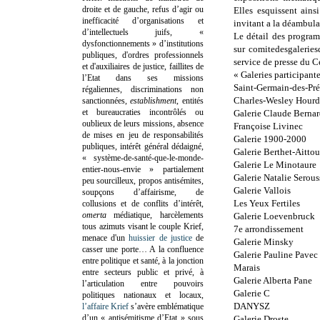
droite et de gauche, refus d’agir ou
Elles esquissent ains
inefficacité d’organisations et
invitant a la déambulat
d’intellectuels juifs, «
Le détail des programm
dysfonctionnements » d’institutions
sur comitedesgalerie
publiques, d'ordres professionnels
service de presse du 
et d'auxiliaires de justice, faillites de
« Galeries participante
l’Etat dans ses missions
Saint-Germain-des-Pré
régaliennes, discriminations non
Charles-Wesley Hourd
sanctionnées,
establishment
, entités
et bureaucraties incontrôlés ou
Galerie Claude Berna
oublieux de leurs missions, absence
Françoise Livinec
de mises en jeu de responsabilités
Galerie 1900-2000
publiques, intérêt général dédaigné,
Galerie Berthet-Aittou
« système-de-santé-que-le-monde-
Galerie Le Minotaure
entier-nous-envie » partialement
Galerie Natalie Serous
peu sourcilleux, propos antisémites,
Galerie Vallois
soupçons d’affairisme, de
Les Yeux Fertiles
collusions et de conflits d’intérêt,
omerta
médiatique, harcèlements
Galerie Loevenbruck
tous azimuts visant le couple Krief,
7e arrondissement
menace d'un
huissier de justice
de
Galerie Minsky
casser une porte…
A la confluence
Galerie Pauline Pavec 
entre politique et santé, à la jonction
Marais
entre secteurs public et privé, à
Galerie Alberta Pane
l’articulation entre pouvoirs
Galerie C
politiques nationaux et locaux,
DANYSZ
l’affaire Krief
s’avère emblématique
d’un « antisémitisme d’Etat » sous
Galerie Droste