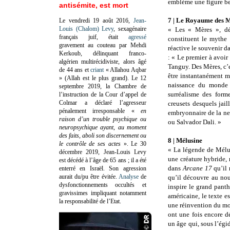
emblème une figure be
antisémite, est mort
7 | Le Royaume des 
Le vendredi 19 août 2016,
Jean-
Louis (Chalom) Levy
, sexagénaire
« Les « Mères », dé
français juif, était
agressé
constituent le mythe
gravement au couteau par Mehdi
réactive le souvenir 
Kerkoub, délinquant franco-
: « Le premier à avoi
algérien multirécidiviste, alors âgé
Tanguy. Des Mères, c’e
de 44 ans et
criant
« Allahou Aqbar
être instantanément m
» (Allah est le plus grand). Le 12
naissance du monde o
septembre 2019, la Chambre de
surréalisme des form
l’instruction de la Cour d’appel de
Colmar a déclaré l’agresseur
creusets desquels jai
pénalement irresponsable
«
en
embryonnaire de la ne
raison d’un trouble psychique ou
ou Salvador Dali. »
neuropsychique ayant, au moment
des faits, aboli son discernement ou
8 | Mélusine
le contrôle de ses actes
»
. Le 30
« La légende de Mélu
décembre 2019, Jean-Louis Levy
une créature hybride,
est décédé à l’âge de 65 ans ; il a été
dans
Arcane 17
qu’il 
enterré en Israël. Son agression
aurait du/pu être évitée.
Analyse
de
qu’il découvre au no
dysfonctionnements occultés et
inspire le grand pant
gravissimes impliquant notamment
américaine, le texte e
la responsabilité de l’Etat.
une réinvention du mo
ont une fois encore d
un âge qui, sous l’ég