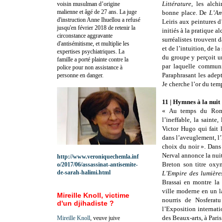
Littérature
, les alch
voisin musulman d’origine
malienne et âgé de 27 ans. La juge
bonne place. De
L’Am
d'instruction Anne Ihuellou a refusé
Leiris aux peintures 
jusqu'en février 2018 de retenir la
initiés à la pratique 
circonstance aggravante
surréalistes trouvent 
d'antisémitisme, et multiplie les
et de l’intuition, de l
expertises psychiatriques. La
du groupe y perçoit u
famille a porté plainte contre la
par laquelle communi
police pour non assistance à
Paraphrasant les adep
personne en danger.
Je cherche l’or du tem
11 | Hymnes à la nuit
« Au temps du Rom
l’ineffable, la sainte
Victor Hugo qui fait 
dans l’aveuglement, l
choix du noir ». Dans
Nerval annonce la nuit
http://www.veroniquechemla.inf
Breton son titre ox
o/2017/06/assassinat-antisemite-
de-sarah-halimi.html
L’Empire des lumière
Brassai en montre la
ville moderne en un l
Mireille Knoll, victime
nourris de Nosferatu
d'un djihadiste ?
l’Exposition internat
des Beaux-arts, à Paris
Mireille Knoll
, veuve juive