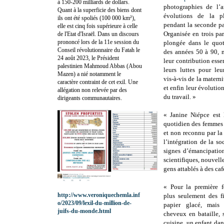
à 150-200 milliards de dollars.
photographies de l’a
Quant à la superficie des biens dont
évolutions de la p
ils ont été spoliés (100 000 km²),
pendant la seconde pa
elle est cinq fois supérieure à celle
Organisée en trois part
de l'Etat d'Israël. Dans un discours
prononcé lors de la 11e session du
plongée dans le quo
Conseil révolutionnaire du Fatah le
des années 50 à 90, 
24 août 2023, le Président
leur contribution essen
palestinien Mahmoud Abbas (Abou
leurs luttes pour leu
Mazen) a nié notamment le
vis-à-vis de la materni
caractère contraint de cet exil. Une
et enfin leur évoluti
allégation non relevée par des
du travail. »
dirigeants communautaires.
« Janine Niépce est 
quotidien des femmes d
et non reconnu par la
l’intégration de la so
signes d’émancipatio
scientifiques, nouvell
gens attablés à des c
« Pour la première f
http://www.veroniquechemla.inf
plus seulement des f
o/2023/09/lexil-du-million-de-
papier glacé, mais
juifs-du-monde.html
cheveux en bataille, 
cuisine, un enfant dan