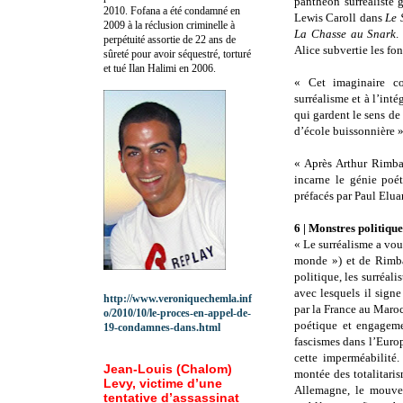
panthéon surréaliste 
2010.
Fofana a été c
ondamné en
Lewis Caroll dans
Le 
2009 à la réclusion criminelle à
La Chasse au Snark
.
perpétuité assortie de 22 ans de
Alice subvertie les fon
sûreté pour avoir séquestré, torturé
et tué Ilan Halimi en 2006.
« Cet imaginaire c
surréalisme et à l’inté
qui gardent le sens de
d’école buissonnière »
« Après Arthur Rimba
incarne le génie poét
préfacés par Paul Elua
6 | Monstres politique
« Le surréalisme a vou
monde ») et de Rimba
politique, les surréal
avec lesquels il sign
http://www.veroniquechemla.inf
par la France au Maroc.
o/2010/10/le-proces-en-appel-de-
poétique et engageme
19-condamnes-dans.html
fascismes dans l’Europ
cette imperméabilité
Jean-Louis (Chalom)
montée des totalitari
Levy, victime d’une
Allemagne, le mouve
tentative d’assassinat