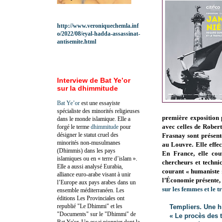
http://www.veroniquechemla.inf
o/2022/08/eyal-hadda-assassinat-
antisemite.html
Interview de Bat Ye’or
sur la dhimmitude
Bat Ye’or
est une essayiste
spécialiste des minorités religieuses
première exposition 
dans le monde islamique. Elle a
avec celles de Rober
forgé le terme
dhimmitude
pour
désigner le statut cruel des
Frasnay sont présent
minorités non-musulmanes
au Louvre. Elle effe
(Dhimmis) dans les pays
En France, elle cou
islamiques ou en « terre d’islam ».
chercheurs et techni
Elle a aussi analysé Eurabia,
courant
« humaniste 
alliance euro-arabe visant à unir
l’Économie présente, 
l’Europe aux pays arabes dans un
sur les femmes et le t
ensemble méditerranéen. Les
éditions Les Provinciales ont
republié "Le Dhimmi" et les
Templiers. Une hi
"Documents" sur le "Dhimmi" de
« Le procès des t
Bat Ye'or. Un essai pionnier dont la