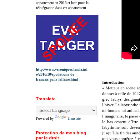
appartement en 2016 et lutte pour la
réintégration dans cet appartement.
http://www.veroniquechemla.inf
o/2016/10/spoliations-de-
francais-juifs-laffaire.html
Introduction
« Metteur en scène at
donner à celle de 194
Translate
grec labrys désignan
l’hiver. Le labyrinthe
mi-homme mi-animal. Il
l’imaginaire, le passé
Powered by
Translate
le bas cessent d’être
labyrinthe soit deve
Protection de mon blog
jusqu’à la fin des ann
par le droit
qui vous apprêtez à y 