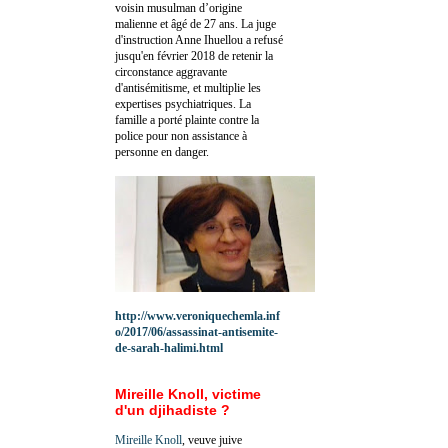
voisin musulman d’origine
malienne et âgé de 27 ans. La juge
d'instruction Anne Ihuellou a refusé
jusqu'en février 2018 de retenir la
circonstance aggravante
d'antisémitisme, et multiplie les
expertises psychiatriques. La
famille a porté plainte contre la
police pour non assistance à
personne en danger.
http://www.veroniquechemla.inf
o/2017/06/assassinat-antisemite-
de-sarah-halimi.html
Mireille Knoll, victime
d'un djihadiste ?
Mireille Knoll
, veuve juive