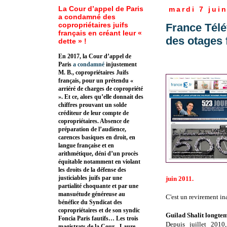
La Cour d’appel de Paris
mardi 7 jui
a condamné des
copropriétaires juifs
France Tél
français en créant leur «
des otages 
dette » !
En 2017, la Cour d’appel de
Paris
a condamné
injustement
M. B., copropriétaires Juifs
français, pour un prétendu «
arriéré de charges de copropriété
». Et ce, alors qu’elle donnait des
chiffres prouvant un solde
créditeur de leur compte de
copropriétaires. Absence de
préparation de l’audience,
carences basiques en droit, en
langue française et en
arithmétique, déni d’un procès
équitable notamment en violant
les droits de la défense des
justiciables juifs par une
juin 2011.
partialité choquante et par une
mansuétude généreuse au
C'est un revirement ina
bénéfice du Syndicat des
copropriétaires et de son syndic
Guilad Shalit longte
Foncia Paris fautifs… Les trois
Depuis
juillet 201
magistrats de la Cour - Laure