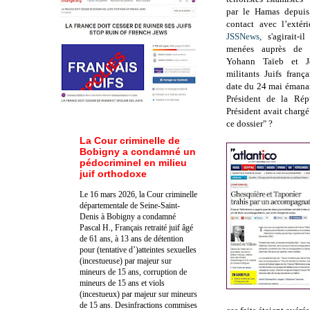
par le Hamas depuis
contact avec l’extéri
JSSNews
,
s'agirait-i
menées auprès de F
Yohann Taïeb et Jo
militants Juifs frança
date du 24 mai émana
Président de
la Rép
Président avait charg
ce dossier" ?
La Cour criminelle de
Bobigny a condamné un
pédocriminel en milieu
juif orthodoxe
Le 16 mars 2026, la Cour criminelle
départementale de Seine-Saint-
Denis à Bobigny a condamné
Pascal H., Français retraité juif âgé
de 61 ans, à 13 ans de détention
pour (tentative d’)atteintes sexuelles
(incestueuse) par majeur sur
mineurs de 15 ans, corruption de
mineurs de 15 ans et viols
(incestueux) par majeur sur mineurs
de 15 ans. Des
infractions commises