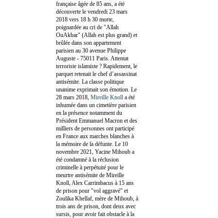
française âgée de 85 ans, a été
découverte le vendredi 23 mars
2018 vers 18 h 30 morte,
poignardée au cri de "Allah
OuAkbar" (Allah est plus grand) et
brûlée dans son appartement
parisien au 30 avenue Philippe
Auguste - 75011 Paris. Attentat
terroriste islamiste ? Rapidement, le
parquet retenait le chef d’assassinat
antisémite. La classe politique
unanime exprimait son émotion. Le
28 mars 2018,
Mireille Knoll
a été
inhumée dans un cimetière parisien
en la présence notamment du
Président Emmanuel Macron et des
milliers de personnes ont participé
en France aux marches blanches à
la mémoire de la défunte. Le 10
novembre 2021, Yacine Mihoub a
été condamné à la réclusion
criminelle à perpétuité pour le
meurtre antisémite de Mireille
Knoll, Alex Carrimbacus à 15 ans
de prison pour "vol aggravé" et
Zoulika Khellaf, mère de Mihoub, à
trois ans de prison, dont deux avec
sursis, pour avoir fait obstacle à la