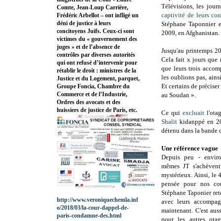
Télévisions, les jour
Comte, Jean-Loup Carrière,
captivité de leurs con
Frédéric Arbellot – ont infligé un
déni de justice à leurs
Stéphane Taponnier e
concitoyens Juifs. Ceux-ci sont
2009, en Afghanistan.
victimes du « gouvernement des
juges » et de l’absence de
Jusqu'au printemps 20
contrôles par diverses autorités
Cela fait x jours que
qui ont refusé d’intervenir pour
que leurs trois accom
rétablir le droit : ministres de la
les oublions pas, ains
Justice et du Logement, parquet,
Et certains de préciser
Groupe Foncia, Chambre du
Commerce et de l’Industrie,
au Soudan ».
Ordres des avocats et des
huissiers de justice de Paris, etc.
Ce qui
excluait
l'otag
Shalit
kidanppé en 20
détenu dans la bande 
Une référence vague
Depuis peu - enviro
mêmes JT s'achèvent
mystérieux. Ainsi, le
pensée pour nos con
Stéphane Taponier ret
http://www.veroniquechemla.inf
avec leurs accompagn
o/2018/03/la-cour-dappel-de-
maintenant. C'est aus
paris-condamne-des.html
pour les autres otag