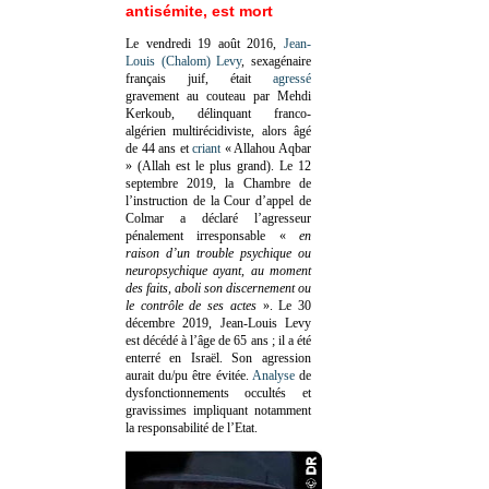
antisémite, est mort
Le vendredi 19 août 2016,
Jean-
Louis (Chalom) Levy
, sexagénaire
français juif, était
agressé
gravement au couteau par Mehdi
Kerkoub, délinquant franco-
algérien multirécidiviste, alors âgé
de 44 ans et
criant
« Allahou Aqbar
» (Allah est le plus grand). Le 12
septembre 2019, la Chambre de
l’instruction de la Cour d’appel de
Colmar a déclaré l’agresseur
pénalement irresponsable
«
en
raison d’un trouble psychique ou
neuropsychique ayant, au moment
des faits, aboli son discernement ou
le contrôle de ses actes
»
. Le 30
décembre 2019, Jean-Louis Levy
est décédé à l’âge de 65 ans ; il a été
enterré en Israël. Son agression
aurait du/pu être évitée.
Analyse
de
dysfonctionnements occultés et
gravissimes impliquant notamment
la responsabilité de l’Etat.