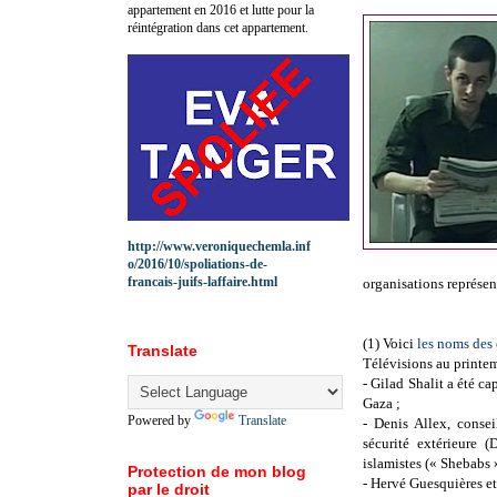
appartement en 2016 et lutte pour la
réintégration dans cet appartement.
http://www.veroniquechemla.inf
o/2016/10/spoliations-de-
francais-juifs-laffaire.html
organisations représen
(1)
Voici
les noms des
Translate
Télévisions au printe
- Gilad Shalit a été ca
Gaza ;
Powered by
Translate
-
Denis Allex, conse
sécurité extérieure 
islamistes (« Shebabs 
Protection de mon blog
- Hervé Guesquières e
par le droit