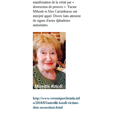
manifestation de la vérité par «
destruction de preuves ». Yacine
Mihoub et Alex Carrimbacus ont
interjeté appel. Divers faits attestent
de signes d'actes djihadistes
antisémites.
http://www.veroniquechemla.inf
o/2018/03/mireille-knoll-victime-
dun-assassinat.html