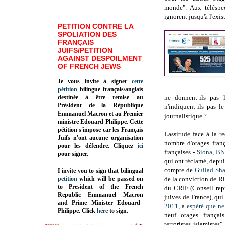
monde". Aux téléspec
ignorent jusqu'à l'exi
PETITION CONTRE LA
SPOLIATION DES
FRANÇAIS
JUIFS/PETITION
AGAINST DESPOILMENT
OF FRENCH JEWS
Je vous invite à signer
cette
pétition
bilingue français/anglais
destinée à être remise au
ne donnent-ils pas 
Président de la République
n'indiquent-ils pas
le
Emmanuel Macron et au Premier
journalistique ?
ministre Edouard Philippe. Cette
pétition s'impose car les Français
Lassitude face à la r
Juifs n'ont aucune organisation
nombre d'otages franç
pour les défendre. Cliquez
ici
françaises -
Siona
,
BN
pour signer.
qui ont réclamé, depui
compte de
Guilad Sha
I invite you to sign that bilingual
petition
which will be passed on
de la conviction de Ri
to President of the French
du CRIF (Conseil repr
Republic
Emmanuel Macron
juives de France), qui
and Prime Minister
Edouard
2011
, a
espéré que ne
Philippe
.
Click
here
to sign.
neuf otages françai
terroristes islamistes"