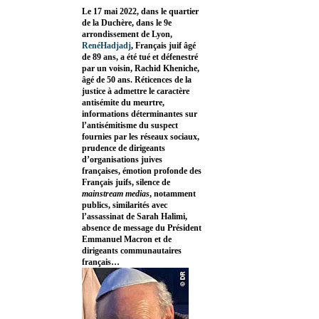
Le 17 mai 2022, dans le quartier
de la Duchère, dans le 9e
arrondissement de Lyon,
RenéHadjadj
, Français juif âgé
de 89 ans, a été tué et défenestré
par un voisin, Rachid Kheniche,
âgé de 50 ans. Réticences de la
justice à admettre le caractère
antisémite du meurtre,
informations déterminantes sur
l’antisémitisme du suspect
fournies par les réseaux sociaux,
prudence de dirigeants
d’organisations juives
françaises, émotion profonde des
Français juifs, silence de
mainstream medias
, notamment
publics, similarités avec
l’assassinat de Sarah Halimi,
absence de message du Président
Emmanuel Macron et de
dirigeants communautaires
français…