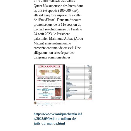
à 150-200 milliards de dollars.
Quant à la superficie des biens dont
ils ont été spoliés (100 000 km²),
elle est cinq fois supérieure à celle
de l'Etat d'Israël. Dans un discours
prononcé lors de la 11e session du
Conseil révolutionnaire du Fatah le
24 août 2023, le Président
palestinien Mahmoud Abbas (Abou
Mazen) a nié notamment le
caractère contraint de cet exil. Une
allégation non relevée par des
dirigeants communautaires.
http://www.veroniquechemla.inf
o/2023/09/lexil-du-million-de-
juifs-du-monde.html