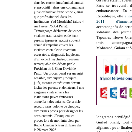
ces faits étaient avérés
dans les cercles intrafamilial, amical
Paris se trouverait 
et associatif - dans une communauté
embarrassante. En 
juive orthodoxe francilienne -, ainsi
République
, elle
a in
que professionnel, dans les
2011 d'immens
Institutions Yad Mordekhaï (alors 4
rue Pavée, 75004 Paris).
accompagnés de cett
Témoignages déchirants de jeunes
solidaire des journa
victimes traumatisées et de leurs
Taponier, Hervé Ghes
parents éprouvés, accusé souvent
trois accompagna
dénué d’empathie envers les
Mohamed, Gulam et Sat
victimes et en pleine inversion
accusatoire, diagnostic inquiétant
d’un expert psychiatre, direction
remarquable des débats par le
Président de la Cour David de
Pas… Un procès pénal sur un sujet
sensible, aux enjeux juridiques,
juifs, moraux et médicaux devant
inciter les parents et donateurs à une
exigence vitale envers les
institutions juives françaises
accueillant des enfants. Cet article
recourt, sans volonté de choquer,
aux termes précis pour désigner les
actes commis. J’évoquerai ce
longtemps privilégié 
procès lors de mon interview par
Guilad Shalit, tout
Radio Chalom Nitsan diffusée dès
afghans", pour finale
le 26 mars 2026.