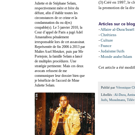
(3) Créé en 1997, le c
Juliette et de Stéphane Selam,
la promotion de la dive
respectivement mère et frère du
défunt, afin d’établir toutes les
circonstances de ce crime et la
condamnation du ou d(es)
Articles sur ce blo
coupable(s). Le 5 janvier 2010, la
-
Affaire al-Dura/Israël
Cour d’appel de Paris a jugé Adel
-
Chrétiens
Amastaibou pénalement
-
Culture
irresponsable lors de cet assassinat.
-
France
Représentée de fin 2006 à 2013 par
-
Judaïsme/Juifs
Maître Axel Metzker, puis par Me
Portejoie, la famille Selam a lancé
-
Monde arabe/Islam
de multiples procédures. Une
stratégie pertinente. Mais ces deux
Cet article a été modif
avocats refusent de me
communiquer leur dossier bien que
je bénéficie de l'accord de Mme
Juliette Selam.
Publié par
Véronique C
Libellés :
Al-Dura
,
Antis
Juifs
,
Musulmans
,
Télév