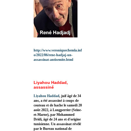
http://www.veroniquechemla.inf
o/2022/06/rene-hadjaj-un-
assassinat-antisemite.html
Liyahou Haddad,
assassiné
Liyahou Haddad
, juif âgé de 34
ans, a été assassiné à coups de
couteau et de hache le samedi 20
août 2022, à Longperrier (Seine-
et-Marne), par Mohammed
Dridi, âgé de 24 ans et d'origine
tunisienne. Un assassinat révélé
par le Bureau national de