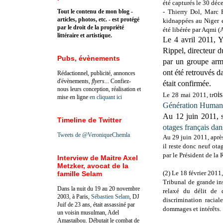
été capturés le 30 déc
Tout le contenu de mon blog -
- Thierry Dol, Marc F
articles, photos, etc. - est protégé
kidnappées au Niger e
par le droit de la propriété
été libérée par Aqmi 
littéraire et artistique.
Le 4 avril 2011, Y
Rippel, directeur d
Pubs, évènements
par un groupe arm
ont été retrouvés d
Rédactionnel, publicité, annonces
d'évènements,
flyers
... Confiez-
était confirmée.
nous leurs conception, réalisation et
oi
Le 28 mai 2011, tr
mise en ligne
en cliquant ici
Génération Humani
Au 12 juin 2011, s
Timeline de Twitter
otages français da
Tweets de @VeroniqueChemla
Au 29 juin 2011, aprè
il reste donc neuf ota
par le Président de la
Interview de Maitre Axel
Metzker, avocat de la
(2) Le 18 février 201
famille Selam
Tribunal de grande in
Dans la nuit du 19 au 20 novembre
relaxé du délit de 
2003, à Paris,
Sébastien Selam
, DJ
discrimination racia
Juif de 23 ans, était assassiné par
dommages et intérêts.
un voisin musulman, Adel
Amastaibou. Débutait le combat de