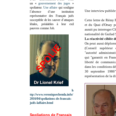
un «
gouvernement des juges
»
spoliateur.
Une affaire
qui souligne
Une interview publiée
l’absence d’une institution
représentative des Français juifs
susceptible de les sauver d’attaques
Cette lettre de Rémy 
létales, préalables à leur exil
et du Quai d'Orsay p
pauvres comme Job.
aurait pu interroger C
nationalité de Guilad 
La réactivité ciblée 
On peut aussi déplorer
(Conseil supérieur d
"autorité administra
qui "garantit en Fran
liberté de communica
dans les conditions déf
30 septembre 1986"
représentation de la d
h
ttp://www.veroniquechemla.info/
2016/04/spoliations-de-francais-
juifs-laffaire.html
Spoliations de Français