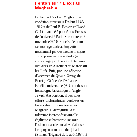
Fenton sur « L’exil au
Maghreb »
Le livre « L’exil au Maghreb, la
condition juive sous l’islam 1148-
1912 » de Paul B. Fenton et David
G. Littman a été publié aux Presses
de l'université Paris-Sorbonne le 9
novembre 2010. Succès d'édition,
cet ouvrage majeur, boycotté
notamment par des médias français
Juifs, présente une anthologie
chronologique de récits de témoins
oculaires en Algérie et au Maroc sur
les Juifs. Puis, par une sélection
d’archives du Quai d’Orsay, du
Foreign Office, de l’Alliance
israélite universelle (AIU) et de son
homologue britannique l’Anglo-
Jewish Association, il décrit les
efforts diplomatiques déployés en
faveur des Juifs maltraités au
Maghreb. Il démythifie la «
tolérance interconfessionnelle
égalitaire et harmonieuse sous
l’islam incarnée par al-Andalous ».
Le "pogrom au nom du djihad"
(Shmuel Trigano) du 5 août 1934, à