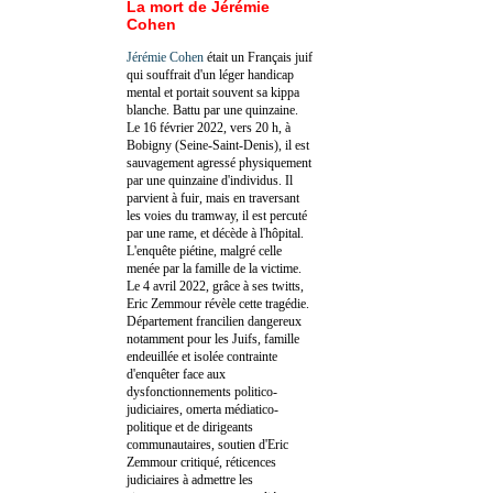
La mort de Jérémie
Cohen
Jérémie Cohen
était un Français juif
qui souffrait d'un léger handicap
mental et portait souvent sa kippa
blanche. Battu par une quinzaine.
Le 16 février 2022, vers 20 h, à
Bobigny (Seine-Saint-Denis), il est
sauvagement agressé physiquement
par une quinzaine d'individus. Il
parvient à fuir, mais en traversant
les voies du tramway, il est percuté
par une rame, et décède à l'hôpital.
L'enquête piétine, malgré celle
menée par la famille de la victime.
Le 4 avril 2022, grâce à ses twitts,
Eric Zemmour révèle cette tragédie.
Département francilien dangereux
notamment pour les Juifs, famille
endeuillée et isolée contrainte
d'enquêter face aux
dysfonctionnements politico-
judiciaires, omerta médiatico-
politique et de dirigeants
communautaires, soutien d'Eric
Zemmour critiqué, réticences
judiciaires à admettre les