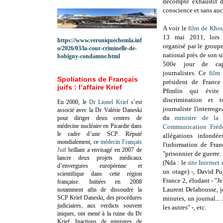
décompte exhaustif d
conscience et sans au
A voir le
film de Kho
13 mai 2011, lors 
https://www.veroniquechemla.inf
organisé par le group
o/2026/03/la-cour-criminelle-de-
national près de son s
bobigny-condamne.html
500e jour de cap
journalistes. Ce
film
Spoliations de Français
président de France
juifs : l’affaire Krief
Pfimlin qui évite 
discrimination et 
En 2000, le
Dr Lionel Krief
s’est
journaliste l'interrog
associé avec la Dr Valérie Daneski
du
ministre de la
pour diriger deux centres de
médecine nucléaire en Picardie dans
Communication Frédé
le cadre d’une SCP.
Réputé
allégations infondé
mondialement, ce
médecin Français
l'information de Fran
Juif
brillant a envisagé en 2007 de
"prisonnier de guerre.
lancer deux projets médicaux
(Nda : le
site Internet
d’envergures européenne et
un otage) -, David Pu
scientifique dans cette région
France 2, éludant - "Je
française.
Initiées en 2008
Laurent Delahousse, j
notamment afin de dissoudre la
SCP Krief Daneski, des procédures
minutes, un journal... 
judiciaires, aux verdicts souvent
les autres" -, etc.
iniques, ont mené à la ruine du Dr
Krief.
Inactions de ministres de