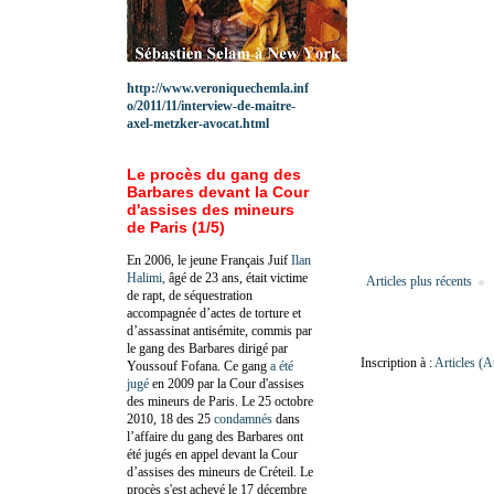
http://www.veroniquechemla.inf
o/2011/11/interview-de-maitre-
axel-metzker-avocat.html
Le procès du gang des
Barbares devant la Cour
d'assises des mineurs
de Paris (1/5)
En 2006, le jeune Français Juif
Ilan
Halimi,
âgé de 23 ans, était victime
Articles plus récents
de rapt, de séquestration
accompagnée d’actes de torture et
d’assassinat antisémite, commis par
le gang des Barbares dirigé par
Inscription à :
Articles (
Youssouf Fofana. Ce gang
a été
jugé
en 2009 par la Cour d'assises
des mineurs de Paris. Le 25 octobre
2010, 18 des 25
condamnés
dans
l’affaire du gang des Barbares ont
été jugés en appel devant la Cour
d’assises des mineurs de Créteil. Le
procès s'est achevé le 17 décembre