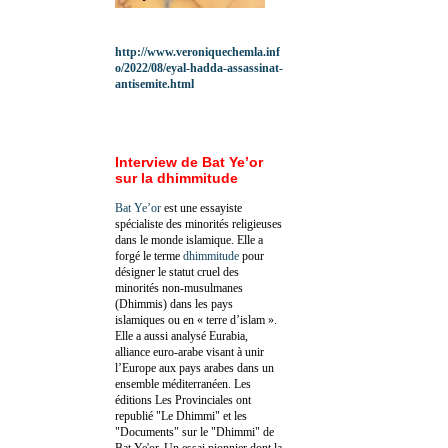
http://www.veroniquechemla.inf
o/2022/08/eyal-hadda-assassinat-
antisemite.html
Interview de Bat Ye’or
sur la dhimmitude
Bat Ye’or
est une essayiste
spécialiste des minorités religieuses
dans le monde islamique. Elle a
forgé le terme
dhimmitude
pour
désigner le statut cruel des
minorités non-musulmanes
(Dhimmis) dans les pays
islamiques ou en « terre d’islam ».
Elle a aussi analysé Eurabia,
alliance euro-arabe visant à unir
l’Europe aux pays arabes dans un
ensemble méditerranéen. Les
éditions Les Provinciales ont
republié "Le Dhimmi" et les
"Documents" sur le "Dhimmi" de
Bat Ye'or. Un essai pionnier dont la