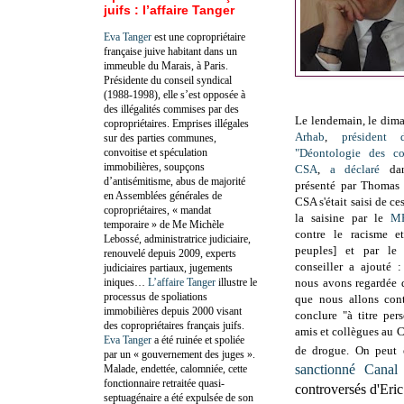
juifs : l’affaire Tanger
Eva Tanger
est une copropriétaire
française juive habitant dans un
immeuble du Marais, à Paris.
Présidente du conseil syndical
(1988-1998), elle s’est opposée à
des illégalités commises par des
Le lendemain, le dim
copropriétaires. Emprises illégales
Arhab
,
président
sur des parties communes,
convoitise et spéculation
"
Déontologie des co
immobilières, soupçons
CSA
,
a déclaré
da
d’antisémitisme, abus de majorité
présenté par Thomas 
en Assemblées générales de
CSA s'était saisi de c
copropriétaires, « mandat
la saisine par
le
M
temporaire » de Me Michèle
contre le racisme et
Lebossé, administratrice judiciaire,
peuples] et par l
renouvelé depuis 2009, experts
conseiller a ajouté 
judiciaires partiaux, jugements
iniques…
L’affaire Tanger
illustre le
nous avons regardée d
processus de spoliations
que nous allons cont
immobilières depuis 2000 visant
conclure "à titre per
des copropriétaires français juifs.
amis et collègues au C
Eva Tanger
a été ruinée et spoliée
de drogue. On peut 
par un « gouvernement des juges ».
sanctionné Canal
Malade, endettée, calomniée, cette
fonctionnaire retraitée quasi-
controversés d'Er
septuagénaire a été expulsée de son