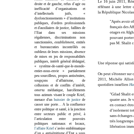
Le 16 juin 2011, Rémy
droite et de gauche, refus d’agir ou
référant à une lettr
inefficacité d’organisations et
la République Nicolas
d’intellectuels juifs, «
dysfonctionnements » d’institutions
"Après avoir ob
publiques, d'ordres professionnels
français des Af
et d'auxiliaires de justice, faillites de
otages en Afgha
l’Etat dans ses missions
régaliennes, discriminations non
pouvant porter 
sanctionnées,
establishment
, entités
pas M. Shalit 
et bureaucraties incontrôlés ou
oublieux de leurs missions, absence
de mises en jeu de responsabilités
publiques, intérêt général dédaigné,
Une réponse qui satisf
« système-de-santé-que-le-monde-
entier-nous-envie » partialement
On peut s'étonner sur 
peu sourcilleux, propos antisémites,
2011, Michèle Alliot-
soupçons d’affairisme, de
quotidien israélien
Ha
collusions et de conflits d’intérêt,
omerta
médiatique, harcèlements
"Gilad Shalit e
tous azimuts visant le couple Krief,
quatre ans. Je 
menace d'un
huissier de justice
de
casser une porte…
A la confluence
en contact étro
entre politique et santé, à la jonction
d’isolement tot
entre secteurs public et privé, à
sans échanges 
l’articulation entre pouvoirs
très longtemp
politiques nationaux et locaux,
libération imm
l’affaire Krief
s’avère emblématique
d’un « antisémitisme d’Etat » sous