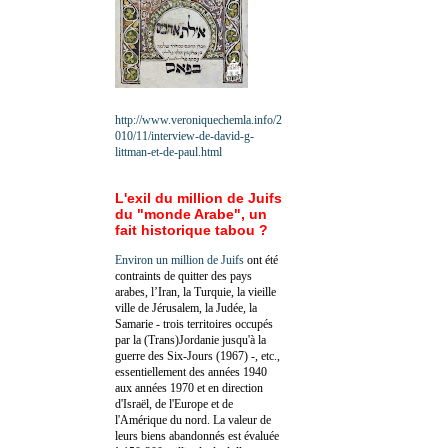
http://www.veroniquechemla.info/2
010/11/interview-de-david-g-
littman-et-de-paul.html
L'exil du million de Juifs
du "monde Arabe", un
fait historique tabou ?
Environ un million de Juifs
ont été
contraints de quitter des pays
arabes, l’Iran, la Turquie, la vieille
ville de Jérusalem, la Judée, la
Samarie - trois territoires occupés
par la (Trans)Jordanie jusqu'à la
guerre des Six-Jours (1967) -, etc.,
essentiellement des années 1940
aux années 1970 et en direction
d'Israël, de l'Europe et de
l'Amérique du nord. La valeur de
leurs biens abandonnés est évaluée