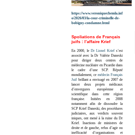
https://www.veroniquechemla.inf
o/2026/03/la-cour-criminelle-de-
bobigny-condamne.html
Spoliations de Français
juifs : l’affaire Krief
En 2000, le
Dr Lionel Krief
s’est
associé avec la Dr Valérie Daneski
pour diriger deux centres de
médecine nucléaire en Picardie dans
le cadre d’une SCP.
Réputé
mondialement, ce
médecin Français
Juif
brillant a envisagé en 2007 de
lancer deux projets médicaux
d’envergures européenne et
scientifique dans cette région
française.
Initiées en 2008
notamment afin de dissoudre la
SCP Krief Daneski, des procédures
judiciaires, aux verdicts souvent
iniques, ont mené à la ruine du Dr
Krief.
Inactions de ministres de
droite et de gauche, refus d’agir ou
inefficacité d’organisations et