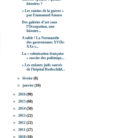
histoires ?
« Les raisins de la guerre »
par Emmanuel Amara
Des galeries d’art sous
l’Occupation, une
histoire...
A table ! La Normandie
des gastronomes XVIIe-
XXe s...
La « colonisation française
» suscite des polémiqu...
« Les enfants juifs sauvés
de l'hôpital Rothschild...
►
février
(8)
►
janvier
(16)
►
2016
(98)
►
2015
(68)
►
2014
(50)
►
2013
(22)
►
2012
(22)
►
2011
(27)
►
2010
(10)