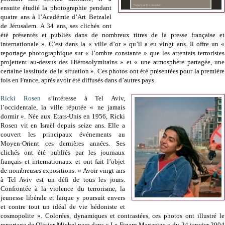
ensuite étudié la photographie pendant
quatre ans à l’Académie d’Art Betzalel
de Jérusalem. A 34 ans, ses clichés ont
été présentés et publiés dans de nombreux titres de la presse française et
internationale ». C’est dans la « ville d’or » qu’il a eu vingt ans. Il offre un «
reportage photographique sur « l’ombre constante » que les attentats terroristes
projettent au-dessus des Hiérosolymitains » et « une atmosphère partagée, une
certaine lassitude de la situation ». Ces photos ont été présentées pour la première
fois en France, après avoir été diffusés dans d’autres pays.
Ricki Rosen
s’intéresse à Tel Aviv,
l’occidentale, la ville réputée « ne jamais
dormir ». Née aux Etats-Unis en 1956, Ricki
Rosen vit en Israël depuis seize ans. Elle a
couvert les principaux événements au
Moyen-Orient ces dernières années. Ses
clichés ont été publiés par les journaux
français et internationaux et ont fait l’objet
de nombreuses expositions. « Avoir vingt ans
à Tel Aviv est un défi de tous les jours.
Confrontée à la violence du terrorisme, la
jeunesse libérale et laïque y poursuit envers
et contre tout un idéal de vie hédoniste et
cosmopolite ». Colorées, dynamiques et contrastées, ces photos ont illustré le
reportage de Olivier Michel paru dans « Le Figaro Magazine » du 24 janvier 2004