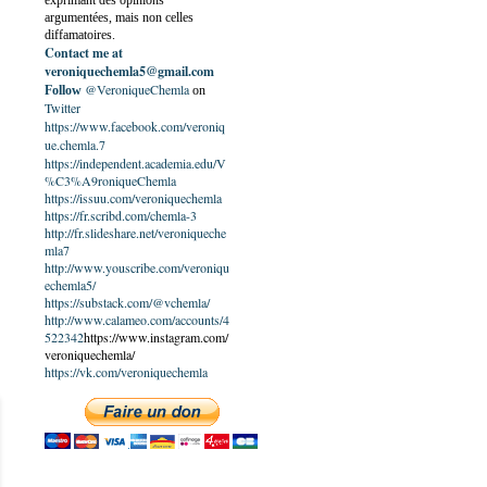
exprimant des opinions
argumentées, mais non celles
diffamatoires.
Contact me at
veroniquechemla5@gmail.com
@VeroniqueChemla
Follow
on
Twitter
https://www.facebook.com/veroniq
ue.chemla.7
https://independent.academia.edu/V
%C3%A9roniqueChemla
https://issuu.com/veroniquechemla
https://fr.scribd.com/chemla-3
http://fr.slideshare.net/veroniqueche
mla7
http://www.youscribe.com/veroniqu
echemla5/
https://substack.com/@vchemla/
http://www.calameo.com/accounts/4
522342
https://www.instagram.com/
veroniquechemla/
https://vk.com/veroniquechemla