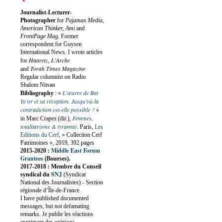
Journalist-Lecturer-
Photographer
for
Pajamas Media,
American Thinker, Ami
and
FrontPage Mag
. Former
correspondent for Guysen
International News. I wrote articles
Haaretz
L'Arche
for
,
Torah Times Magazine
and
Regular columnist on Radio
Shalom Nitsan
L’œuvre de Bat
Bibliography
:
«
Ye’or et sa réception. Jusqu’où la
contradiction est-elle possible ?
»
Femmes,
in Marc Crapez (dir.),
totalitarisme & tyrannie
. Paris,
Les
Editions du Cerf
, « Collection Cerf
Patrimoines », 2019, 392 pages
Middle East Forum
2015-2020 :
Grantees
(Bourses).
2017-2018 : Membre du Conseil
SNJ
syndical du
(Syndicat
National des Journalistes) - Section
régionale d’Île-de-France.
I have published documented
messages, but not defamating
remarks. Je publie les réactions