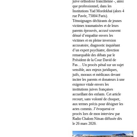
juive orthodoxe francilienne -, ainsi
que professionnel, dans les
Institutions Yad Mordekhaï (alors 4
rue Pavée, 75004 Paris).
Témoignages déchirants de jeunes
victimes traumatisées et de leurs
parents éprouvés, accusé souvent
dénué d’empathie envers les
victimes et en pleine inversion
accusatoire, diagnostic inquiétant
d’un expert psychiatre, direction
remarquable des débats par le
Président de la Cour David de
Pas… Un procès pénal sur un sujet
sensible, aux enjeux juridiques,
juifs, moraux et médicaux devant
inciter les parents et donateurs à une
exigence vitale envers les
institutions juives françaises
accueillant des enfants. Cet article
recourt, sans volonté de choquer,
aux termes précis pour désigner les
actes commis. J’évoquerai ce
procès lors de mon interview par
Radio Chalom Nitsan diffusée dès
le 26 mars 2026.