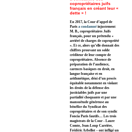
copropriétaires juifs
français en créant leur «
dette » !
En 2017, la Cour d’appel de
Paris
a condamné
injustement
M. B., copropriétaires Juifs
français, pour un prétendu «
arriéré de charges de copropriété
». Et ce, alors qu’elle donnait des
chiffres prouvant un solde
créditeur de leur compte de
copropriétaires. Absence de
préparation de l’audience,
carences basiques en droit, en
langue française et en
arithmétique, déni d’un procès
équitable notamment en violant
les droits de la défense des
justiciables juifs par une
partialité choquante et par une
mansuétude généreuse au
bénéfice du Syndicat des
copropriétaires et de son syndic
Foncia Paris fautifs… Les trois
magistrats de la Cour - Laure
Comte, Jean-Loup Carrière,
Frédéric Arbellot – ont infligé un