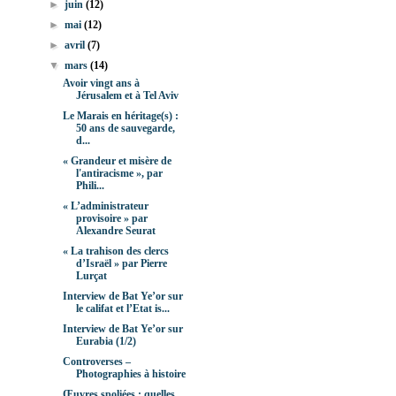
►
juin
(12)
►
mai
(12)
►
avril
(7)
▼
mars
(14)
Avoir vingt ans à
Jérusalem et à Tel Aviv
Le Marais en héritage(s) :
50 ans de sauvegarde,
d...
« Grandeur et misère de
l'antiracisme », par
Phili...
« L’administrateur
provisoire » par
Alexandre Seurat
« La trahison des clercs
d’Israël » par Pierre
Lurçat
Interview de Bat Ye’or sur
le califat et l’Etat is...
Interview de Bat Ye’or sur
Eurabia (1/2)
Controverses –
Photographies à histoire
Œuvres spoliées : quelles