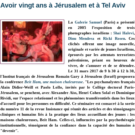
Avoir vingt ans à Jérusalem et à Tel Aviv
La
Galerie Samuel
(Paris) a présenté
en 2005 l’exposition de trois
photographes israéliens :
Shaï Halevi
,
Dinu Mendrea
et
Ricki Rosen
. Ces
clichés offrent une image nouvelle,
originale et variée de jeunes Israéliens,
éprouvés par les attentats terroristes
palestiniens, priant ou heureux de
vivre, de s’amuser et de se détendre.
Le
31 mars 2017 de 9 h 30 à 12 h 30,
l'
Institut français de Jérusalem Romain Gary à
Jérusalem (Israël) proposera
la c
onférence
Beit Ham, une maison chaleureuse
. "
Les psychanalystes français
Alain Didier-Weill et Paolo Lollo, invités par le Collège doctoral Paris-
Jérusalem, se penchent, avec Alexandre Aiss, Henri Cohen Solal et Dominique
Rividi, sur l’espace relationnel et les phénomènes transférentiels dans les lieux
d’accueil pour les personnes en difficulté.
Ce séminaire est consacré à la sortie
du numéro 11 de la revue Insistance qui réunit des articles et des témoignages
cliniques et humains liés à la pratique des lieux accueillant des jeunes : les
maisons chaleureuses, Beit Ham. Celles-ci, influencées par la psychothérapie
institutionnelle, témoignent de la confiance dans la capacité des humains à
"devenir".