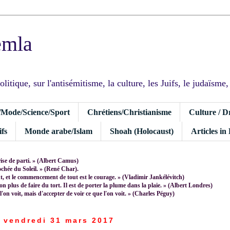
emla
tique, sur l'antisémitisme, la culture, les Juifs, le judaïsme, I
/Mode/Science/Sport
Chrétiens/Christianisme
Culture / D
fs
Monde arabe/Islam
Shoah (Holocaust)
Articles in
rise de parti. » (Albert Camus)
rochée du Soleil. » (René Char).
 et le commencement de tout est le courage. » (Vladimir Jankélévitch)
non plus de faire du tort. Il est de porter la plume dans la plaie. » (Albert Londres)
 l'on voit, mais d'accepter de voir ce que l'on voit. » (Charles Péguy)
vendredi 31 mars 2017