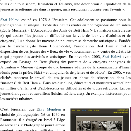
villes que tout sépare, Jérusalem et Tel-Aviv, une description du quotidien de la
jeunesse israélienne née dans la guerre, mais résolument tournée vers l'avenir ».
Shai Halevi
est né en 1976 à Jérusalem. Cet adolescent se passionne pour la
photographie. et intègre l’Ecole des hautes études en photographie de Jérusalem
(Ecole Musrara). « L’Assocation des Amis de Beit Ham (« La maison chaleureuse
»), qui assiste “les jeunes en difficulté sur la voie de leur vie d’adultes et de
citoyens”, lui a donné les moyens de poursuivre sa démarche artistique ». Fondée
par le psychanalyste Henri Cohen-Solal, l’association Beit Ham « met à
disposition de ces jeunes des « lieux de vie », notamment un « centre de créativité
» qui propose des activités » artistiques. En novembre 2003,
Shai Halevi
avait
exposé au Passage de Retz (Paris) dix portraits de « citoyens anonymes de
Jérusalem –
Minyan
(groupe de dix hommes adultes de la communauté d’Israël
réunis pour la prière, Nda) – et cinq clichés de pierres et de béton”. En 2005, « ses
clichés montrent le travail de ces jeunes en phase de réinsertion, dans les
“maisons” de Beit Ham ». Dans ses dix clubs, éducateurs et moniteurs accueillent
un millier d’enfants et d’adolescents en difficultés et de toutes religions. Là, ces
jeunes dialoguent et travaillent (loisirs, métiers, arts). Un exemple intéressant pour
les sociétés urbaines…
C’est Jérusalem que D
inu Mendrea
a
choisi de photographier. Né en 1970 en
Roumanie, il a émigré en Israël à l’âge
de seize ans. « Photographe pour l’armée
pendant son service militaire, il a