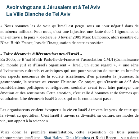
Avoir vingt ans à Jérusalem et à Tel Aviv
La Ville Blanche de Tel Aviv
« Nous sommes las de voir qu’Israël est perçu sous un jour négatif dans de
nombreux milieux. Pour nous, c’est une injustice, une faute due à l’ignorance et
une entrave à la paix », déclare le 3 février 2005 Marc Lumbroso, alors membre du
B’nai B’rith France, lors de l’inauguration de cette exposition.
« Faire découvrir différentes facettes d’Israël »
En 2005, le B’nai B’rith Paris-Ile-de-France et l’association CMJI (Connaissance
du monde juif et d’Israël) organisent « Israël, un autre regard », « une série
d’événements culturels et artistiques qui ont pour vocation de mettre en lumière
des aspects méconnus de la société israélienne, d’en présenter la jeunesse, la
gastronomie, la science ou encore l’histoire. Ce projet, qui s’inscrit au-delà des
considérations politiques et religieuses, souhaite avant tout faire partager une
émotion et des sentiments. Cette émotion, c’est celle d’hommes et de femmes qui
voudraient faire découvrir Israël à ceux qui ne le connaissent pas ».
Les organisateurs veulent évoquer « la vie en Israël à travers les yeux de ceux qui
la vivent au quotidien. C'est Israël à travers sa diversité, sa culture, ses modes de
vie, son apport à la science ».
Voici donc la première manifestation, cette exposition de trois jeunes
photographes israéliens -
Shaï Halevi
,
Dinu Mendrea
et Ricki Rosen – sur « deux