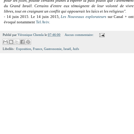
pour les filles, pousse certains jeunes à espérer la paix plutôt que l'avènement
du Grand Israël. Certains d'entre eux témoignent de leur volonté de vivre
libres, tout en craignant un conflit qui opposerait les laïcs et les religieux".
-
14 juin 2015. Le 14 juin 2015,
Les Nouveaux explorateurs
sur Canal + ont
évoqué notamment
Tel Aviv
.
Publié par
Véronique Chemla
le
07:46:00
Aucun commentaire:
Libellés :
Exposition
,
France
,
Gastronomie
,
Israël
,
Juifs