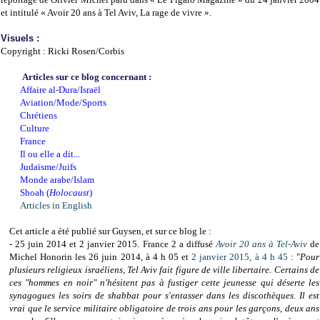
et intitulé « Avoir 20 ans à Tel Aviv, La rage de vivre ».
Visuels :
Copyright : Ricki Rosen/Corbis
Articles sur ce blog concernant :
Affaire al-Dura/Israël
Aviation/Mode/Sports
Chrétiens
Culture
France
Il ou elle a dit...
Judaïsme/Juifs
Monde arabe/Islam
Shoah (
Holocaust
)
Articles in English
Cet article a été publié sur Guysen, et sur ce blog le :
- 25 juin 2014 et 2 janvier 2015.
France 2 a diffusé
Avoir 20 ans à Tel-Aviv
de
Michel Honorin les 26 juin 2014, à 4 h 05 et
2 janvier 2015, à 4 h 45
: "
Pour
plusieurs religieux israéliens, Tel Aviv fait figure de ville libertaire. Certains de
ces "hommes en noir" n'hésitent pas à fustiger cette jeunesse qui déserte les
synagogues les soirs de shabbat pour s'entasser dans les discothèques. Il est
vrai que le service militaire obligatoire de trois ans pour les garçons, deux ans