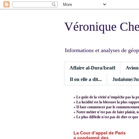
Véronique Ch
Informations et analyses de géopoli
Affaire al-Dura/Israël
Avion
Il ou elle a dit...
Judaïsme/Jui
« Le goût de la vérité n’empêche pas la p
« La lucidité est la blessure la plus rapp
« Il faut commencer par le commencement,
« Notre métier n’est pas de faire plaisir, 
« Le plus difficile n'est pas de dire ce que
La Cour d’appel de Paris
a condamné des