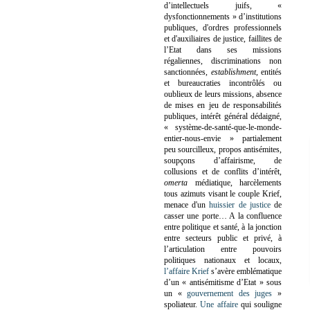
d’intellectuels juifs, «
dysfonctionnements » d’institutions
publiques, d'ordres professionnels
et d'auxiliaires de justice, faillites de
l’Etat dans ses missions
régaliennes, discriminations non
sanctionnées,
establishment
, entités
et bureaucraties incontrôlés ou
oublieux de leurs missions, absence
de mises en jeu de responsabilités
publiques, intérêt général dédaigné,
« système-de-santé-que-le-monde-
entier-nous-envie » partialement
peu sourcilleux, propos antisémites,
soupçons d’affairisme, de
collusions et de conflits d’intérêt,
omerta
médiatique, harcèlements
tous azimuts visant le couple Krief,
menace d'un
huissier de justice
de
casser une porte…
A la confluence
entre politique et santé, à la jonction
entre secteurs public et privé, à
l’articulation entre pouvoirs
politiques nationaux et locaux,
l’affaire Krief
s’avère emblématique
d’un « antisémitisme d’Etat » sous
un «
gouvernement des juges
»
spoliateur.
Une affaire
qui souligne