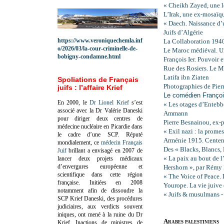
« Cheikh Zayed, une l
L’Irak, une ex-mosaïqu
« Daech. Naissance d’u
Juifs d’Algérie
https://www.veroniquechemla.inf
La Collaboration 194
o/2026/03/la-cour-criminelle-de-
Le Maroc médiéval. Un
bobigny-condamne.html
François Ier. Pouvoir 
Rue des Rosiers. Le M
Latifa ibn Ziaten
Spoliations de Français
Photographies de Pierr
juifs : l’affaire Krief
Le comédien Françoi
En 2000, le
Dr Lionel Krief
s’est
« Les otages d’Entebbe
associé avec la Dr Valérie Daneski
Ammann
pour diriger deux centres de
Pierre Besnainou, ex-
médecine nucléaire en Picardie dans
« Exil nazi : la prome
le cadre d’une SCP.
Réputé
Arménie 1915. Centen
mondialement, ce
médecin Français
Des « Blacks, Blancs, B
Juif
brillant a envisagé en 2007 de
« La paix au bout de l
lancer deux projets médicaux
d’envergures européenne et
Hershorn », par Rémy
scientifique dans cette région
« The Voice of Peace. 
française.
Initiées en 2008
Yourope. La vie juive
notamment afin de dissoudre la
« Juifs & musulmans - 
SCP Krief Daneski, des procédures
judiciaires, aux verdicts souvent
iniques, ont mené à la ruine du Dr
Arabes palestiniens
Krief.
Inactions de ministres de