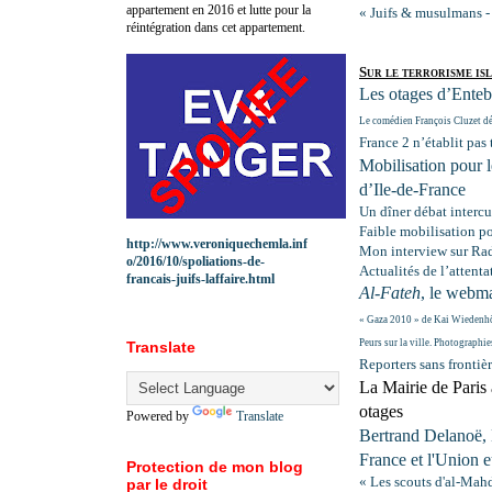
appartement en 2016 et lutte pour la
« Juifs & musulmans - 
réintégration dans cet appartement.
Sur le terrorisme is
Les otages d’Entebb
Le comédien François Cluzet d
France 2 n’établit pas 
Mobilisation pour l
d’Ile-de-France
Un dîner débat interc
Faible mobilisation pou
http://www.veroniquechemla.inf
Mon interview sur Rad
o/2016/10/spoliations-de-
Actualités de l’attent
francais-juifs-laffaire.html
Al-Fateh
, le webm
« Gaza 2010 » de Kai Wiedenh
Peurs sur la ville. Photographie
Translate
Reporters sans frontiè
La Mairie
de Paris 
otages
Powered by
Translate
Bertrand Delanoë, M
France et l'Union e
Protection de mon blog
« Les scouts d'al-Mah
par le droit