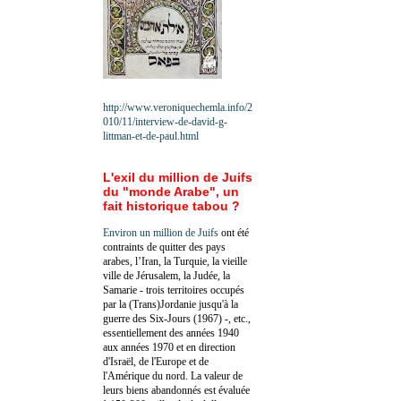
http://www.veroniquechemla.info/2
010/11/interview-de-david-g-
littman-et-de-paul.html
L'exil du million de Juifs
du "monde Arabe", un
fait historique tabou ?
Environ un million de Juifs
ont été
contraints de quitter des pays
arabes, l’Iran, la Turquie, la vieille
ville de Jérusalem, la Judée, la
Samarie - trois territoires occupés
par la (Trans)Jordanie jusqu'à la
guerre des Six-Jours (1967) -, etc.,
essentiellement des années 1940
aux années 1970 et en direction
d'Israël, de l'Europe et de
l'Amérique du nord. La valeur de
leurs biens abandonnés est évaluée