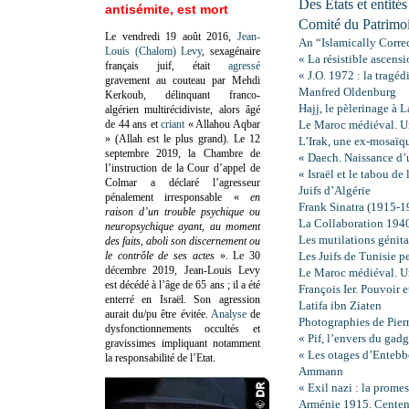
Des Etats et entité
antisémite, est mort
Comité du Patrim
Le vendredi 19 août 2016,
Jean-
An “Islamically Corre
Louis (Chalom) Levy
, sexagénaire
« La résistible ascen
français juif, était
agressé
« J.O. 1972 : la trag
gravement au couteau par Mehdi
Manfred Oldenburg
Kerkoub, délinquant franco-
Hajj, le pèlerinage à
algérien multirécidiviste, alors âgé
de 44 ans et
criant
« Allahou Aqbar
Le Maroc médiéval. Un
» (Allah est le plus grand). Le 12
L’Irak, une ex-mosaïqu
septembre 2019, la Chambre de
« Daech. Naissance d’u
l’instruction de la Cour d’appel de
« Israël et le tabou d
Colmar a déclaré l’agresseur
Juifs d’Algérie
pénalement irresponsable
«
en
Frank Sinatra (1915-1
raison d’un trouble psychique ou
La Collaboration 194
neuropsychique ayant, au moment
Les mutilations génita
des faits, aboli son discernement ou
le contrôle de ses actes
»
. Le 30
Les Juifs de Tunisie 
décembre 2019, Jean-Louis Levy
Le Maroc médiéval. Un
est décédé à l’âge de 65 ans ; il a été
François Ier. Pouvoir 
enterré en Israël. Son agression
Latifa ibn Ziaten
aurait du/pu être évitée.
Analyse
de
Photographies de Pierr
dysfonctionnements occultés et
« Pif, l’envers du ga
gravissimes impliquant notamment
« Les otages d’Entebbe
la responsabilité de l’Etat.
Ammann
« Exil nazi : la prome
Arménie 1915. Centen