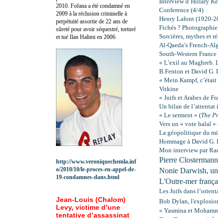
Interview d’Hillary K
2010.
Fofana a été c
ondamné en
Conference (4/4)
2009 à la réclusion criminelle à
Henry Lafont (1920-2
perpétuité assortie de 22 ans de
Fichés ? Photographie
sûreté pour avoir séquestré, torturé
Sorcières, mythes et ré
et tué Ilan Halimi en 2006.
Al-Qaeda’s French-Al
South-Western France
« L’exil au Maghreb. 
B.Fenton et David G. 
« Mein Kampf, c’était 
Vitkine
« Juifs et Arabes de Fr
Un bilan de l’attentat
« Le serment » (
The P
Vers un « vote halal »
La géopolitique du min
Hommage à David G. 
Mon interview par Rad
Pierre Closterman
http://www.veroniquechemla.inf
o/2010/10/le-proces-en-appel-de-
Nonie Darwish, une
19-condamnes-dans.html
L'Outre-mer frança
Les Juifs dans l’orien
Jean-Louis (Chalom)
Bob Dylan, l'explosio
Levy, victime d’une
« Yasmina et Mohamme
tentative d’assassinat