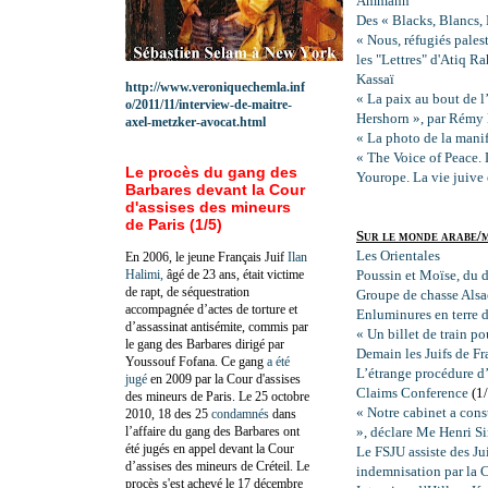
Ammann
Des « Blacks, Blancs, B
« Nous, réfugiés pales
les "Lettres" d'Atiq R
Kassaï
http://www.veroniquechemla.inf
« La paix au bout de l
o/2011/11/interview-de-maitre-
Hershorn », par Rémy
axel-metzker-avocat.html
« La photo de la mani
« The Voice of Peace. 
Le procès du gang des
Yourope. La vie juive
Barbares devant la Cour
d'assises des mineurs
de Paris (1/5)
Sur le monde arabe
Les Orientales
En 2006, le jeune Français Juif
Ilan
Halimi,
âgé de 23 ans, était victime
Poussin et Moïse, du de
de rapt, de séquestration
Groupe de chasse Als
accompagnée d’actes de torture et
Enluminures en terre d
d’assassinat antisémite, commis par
« Un billet de train p
le gang des Barbares dirigé par
Demain les Juifs de Fr
Youssouf Fofana. Ce gang
a été
L’étrange procédure d’
jugé
en 2009 par la Cour d'assises
Claims Conference
(1/
des mineurs de Paris. Le 25 octobre
« Notre cabinet a cons
2010, 18 des 25
condamnés
dans
l’affaire du gang des Barbares ont
», déclare Me Henri S
été jugés en appel devant la Cour
Le FSJU assiste des Ju
d’assises des mineurs de Créteil. Le
indemnisation par la 
procès s'est achevé le 17 décembre