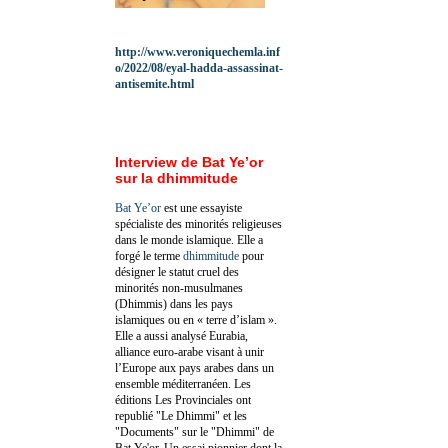
http://www.veroniquechemla.inf
o/2022/08/eyal-hadda-assassinat-
antisemite.html
Interview de Bat Ye’or
sur la dhimmitude
Bat Ye’or
est une essayiste
spécialiste des minorités religieuses
dans le monde islamique. Elle a
forgé le terme
dhimmitude
pour
désigner le statut cruel des
minorités non-musulmanes
(Dhimmis) dans les pays
islamiques ou en « terre d’islam ».
Elle a aussi analysé Eurabia,
alliance euro-arabe visant à unir
l’Europe aux pays arabes dans un
ensemble méditerranéen. Les
éditions Les Provinciales ont
republié "Le Dhimmi" et les
"Documents" sur le "Dhimmi" de
Bat Ye'or. Un essai pionnier dont la