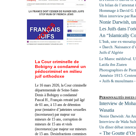
Un bilan de l’attentat
Hommage à David G. 
Mon interview par Rad
Nonie Darwish, une
Les Juifs dans l’or
An “Islamically Co
L’Irak, une ex-mosaïqu
« Daech. Naissance d’u
Juifs d’Algérie
Le Maroc médiéval. Un
La Cour criminelle de
Latifa ibn Ziaten
Bobigny a condamné un
Photographies de Pierr
pédocriminel en milieu
Arménie 1915. Centen
juif orthodoxe
« Juifs & musulmans - 
Le 16 mars 2026, la Cour criminelle
départementale de Seine-Saint-
Denis à Bobigny a condamné
Personnalités issue
Pascal H., Français retraité juif âgé
Interview de Moha
de 61 ans, à 13 ans de détention
pour (tentative d’)atteintes sexuelles
Wasatia
(incestueuse) par majeur sur
Nonie Darwish: An Ar
mineurs de 15 ans, corruption de
Interview de Wafa Sul
mineurs de 15 ans et viols
Un dîner débat interc
(incestueux) par majeur sur mineurs
« The Goutte d’Or !
de 15 ans. Des
infractions commises