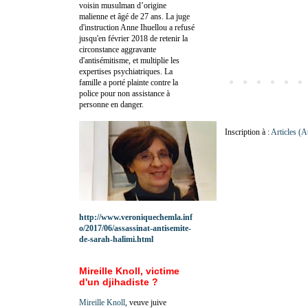
voisin musulman d’origine
malienne et âgé de 27 ans. La juge
d'instruction Anne Ihuellou a refusé
jusqu'en février 2018 de retenir la
circonstance aggravante
d'antisémitisme, et multiplie les
expertises psychiatriques. La
famille a porté plainte contre la
police pour non assistance à
personne en danger.
Inscription à :
Articles (
http://www.veroniquechemla.inf
o/2017/06/assassinat-antisemite-
de-sarah-halimi.html
Mireille Knoll, victime
d'un djihadiste ?
Mireille Knoll
, veuve juive