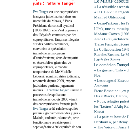
Le MRAP débouté d
juifs : l’affaire Tanger
« La résistible ascen
Eva Tanger
est une copropriétaire
« J.O. 1972 : la trag
française juive habitant dans un
Manfred Oldenburg
immeuble du Marais, à Paris.
« Gaza-Parkour : les P
Présidente du conseil syndical
L’Irak, une ex-mosaïqu
(1988-1998), elle s’est opposée à
Madame Carven (190
des illégalités commises par des
Amos Gitai, architect
copropriétaires. Emprises illégales
sur des parties communes,
Treize Français décorés
convoitise et spéculation
La Collaboration 194
immobilières, soupçons
Rue des Rosiers. Le M
d’antisémitisme, abus de majorité
Latifa ibn Ziaten
en Assemblées générales de
Le comédien Françoi
copropriétaires, « mandat
« La guerre d’Oslo » 
temporaire » de Me Michèle
Noa
Lebossé, administratrice judiciaire,
« Les otages d’Entebbe
renouvelé depuis 2009, experts
judiciaires partiaux, jugements
Ammann
iniques…
L’affaire Tanger
illustre le
Pierre Besnainou, ex-
processus de spoliations
Des « Blacks, Blancs, B
immobilières depuis 2000 visant
« Nous, réfugiés pales
des copropriétaires français juifs.
les "Lettres" d'Atiq R
Eva Tanger
a été ruinée et spoliée
Kassaï
par un « gouvernement des juges ».
« La paix au bout de l
Malade, endettée, calomniée, cette
Hershorn », par Rémy
fonctionnaire retraitée quasi-
septuagénaire a été expulsée de son
« The Voice of Peace. 