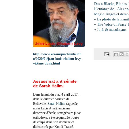
Des « Blacks, Blancs, B
L’enfance de... Alexa
Magie. Anges et démon
« La photo de la mani
« The Voice of Peace. 
« Juifs & musulmans - 
http://www.veroniquechemla.inf
o/2020/01/jean-louis-chalom-levy-
victime-dune.html
Assassinat antisémite
de Sarah Halimi
Dans la nuit du 3 au 4 avril 2017,
dans le quartier parisien de
Belleville,
Sarah Halimi
(appelée
aussi Lucie Attal), ancienne
directrice d'école, sexagénaire juive
orthodoxe, a été séquestrée, rouée
de coups dans son domicile et
défenestrée par Kobili Traoré,