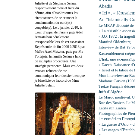
Juliette et de Stéphane Selam,
Abadia
respectivement mère et frère du
« Ici », « Jérusalem
défunt, afin d’établir toutes les
circonstances de ce crime et la
An “Islamically Co
condamnation du ou d(es)
Le MRAP débouté de s
coupable(s). Le 5 janvier 2010, la
« La résistible ascen
Cour d’appel de Paris a jugé Adel
« J.O. 1972 : la trag
Amastaibou pénalement
Manfred Oldenburg
irresponsable lors de cet assassinat.
Représentée de fin 2006 à 2013 par
Interview de Bat Ye’or 
Maître Axel Metzker, puis par Me
Rassemblement crépuscu
Portejoie, la famille Selam a lancé
L’Irak, une ex-mosaïqu
de multiples procédures. Une
« Daech. Naissance d’u
stratégie pertinente. Mais ces deux
« Israël et le tabou d
avocats refusent de me
Mon interview sur Rad
communiquer leur dossier bien que
je bénéficie de l'accord de Mme
Madame Carven (190
Juliette Selam.
Treize Français décorés
Juifs d’Algérie
Le Maroc médiéval. Un
Rue des Rosiers. Le M
Latifa ibn Ziaten
Photographies de Pierr
Le comédien Françoi
« La guerre d’Oslo » 
« Les otages d’Entebbe