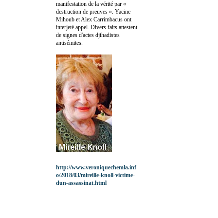
manifestation de la vérité par «
destruction de preuves ». Yacine
Mihoub et Alex Carrimbacus ont
interjeté appel. Divers faits attestent
de signes d'actes djihadistes
antisémites.
http://www.veroniquechemla.inf
o/2018/03/mireille-knoll-victime-
dun-assassinat.html