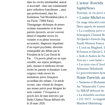
dans les cercles intrafamilial, amical
L'acteur Roschdy
et associatif - dans une communauté
SaphirNews
juive orthodoxe francilienne -, ainsi
Yourope, la vie juive
que professionnel, dans les
Institutions Yad Mordekhaï (alors 4
« Louise Michel es
rue Pavée, 75004 Paris).
Un stage éducatif cont
Témoignages déchirants de jeunes
Deux appels de musulm
victimes traumatisées et de leurs
« La condition juive e
parents éprouvés, accusé souvent
Schnapper, Chantal B
dénué d’empathie envers les
Al-Qaeda’s French-Al
victimes et en pleine inversion
South-Western France
accusatoire, diagnostic inquiétant
d’un expert psychiatre, direction
« L’exil au Maghreb. 
remarquable des débats par le
B.Fenton et David G. 
Président de la Cour David de
« Juifs et Arabes de Fr
Pas… Un procès pénal sur un sujet
Vers un « vote halal »
sensible, aux enjeux juridiques,
« Les trois vies d’Axe
juifs, moraux et médicaux devant
Sebastian Dehnhardt
inciter les parents et donateurs à une
Le gouvernement Ayraul
exigence vitale envers les
institutions juives françaises
Nonie Darwish, une
accueillant des enfants. Cet article
« Yasmina et Mohamme
recourt, sans volonté de choquer,
An “Islamically Corre
aux termes précis pour désigner les
Le MRAP débouté de s
actes commis. J’évoquerai ce
« La résistible ascen
procès lors de mon interview par
« J.O. 1972 : la trag
Radio Chalom Nitsan diffusée dès
Manfred Oldenburg
le 26 mars 2026.