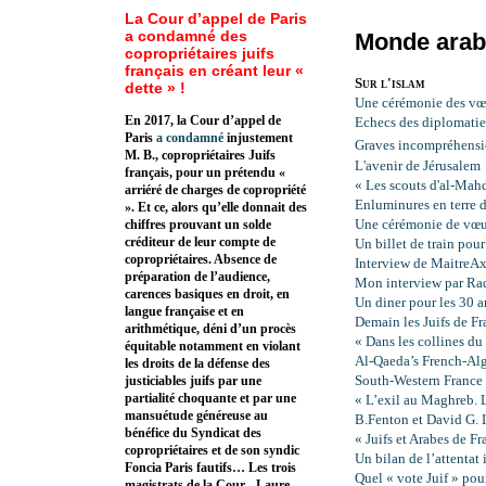
La Cour d’appel de Paris
a condamné des
Monde arab
copropriétaires juifs
français en créant leur «
Sur l'islam
dette » !
Une cérémonie des vœu
En 2017, la Cour d’appel de
Echecs des diplomatie
Paris
a condamné
injustement
Graves incompréhensio
M. B., copropriétaires Juifs
L'avenir de Jérusalem
français, pour un prétendu «
« Les scouts d'al-Mah
arriéré de charges de copropriété
Enluminures en terre d
». Et ce, alors qu’elle donnait des
Une cérémonie de vœux
chiffres prouvant un solde
créditeur de leur compte de
Un billet de train pou
copropriétaires. Absence de
Interview de MaitreAx
préparation de l’audience,
Mon interview par Ra
carences basiques en droit, en
Un diner pour les 30 a
langue française et en
Demain les Juifs de Fr
arithmétique, déni d’un procès
« Dans les collines d
équitable notamment en violant
Al-Qaeda’s French-Al
les droits de la défense des
South-Western France
justiciables juifs par une
partialité choquante et par une
« L’exil au Maghreb. 
mansuétude généreuse au
B.Fenton et David G. 
bénéfice du Syndicat des
« Juifs et Arabes de Fr
copropriétaires et de son syndic
Un bilan de l’attentat
Foncia Paris fautifs… Les trois
Quel « vote Juif » po
magistrats de la Cour - Laure