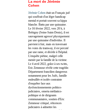
La mort de Jérémie
Cohen
Jérémie Cohen
était un Français juif
qui souffrait d'un léger handicap
mental et portait souvent sa kippa
blanche. Battu par une quinzaine.
Le 16 février 2022, vers 20 h, à
Bobigny (Seine-Saint-Denis), il est
sauvagement agressé physiquement
par une quinzaine d'individus. Il
parvient à fuir, mais en traversant
les voies du tramway, il est percuté
par une rame, et décède à l'hôpital.
L'enquête piétine, malgré celle
menée par la famille de la victime.
Le 4 avril 2022, grâce à ses twitts,
Eric Zemmour révèle cette tragédie.
Département francilien dangereux
notamment pour les Juifs, famille
endeuillée et isolée contrainte
d'enquêter face aux
dysfonctionnements politico-
judiciaires, omerta médiatico-
politique et de dirigeants
communautaires, soutien d'Eric
Zemmour critiqué, réticences
judiciaires à admettre les