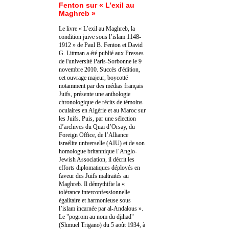
Fenton sur « L’exil au
Maghreb »
Le livre « L’exil au Maghreb, la
condition juive sous l’islam 1148-
1912 » de Paul B. Fenton et David
G. Littman a été publié aux Presses
de l'université Paris-Sorbonne le 9
novembre 2010. Succès d'édition,
cet ouvrage majeur, boycotté
notamment par des médias français
Juifs, présente une anthologie
chronologique de récits de témoins
oculaires en Algérie et au Maroc sur
les Juifs. Puis, par une sélection
d’archives du Quai d’Orsay, du
Foreign Office, de l’Alliance
israélite universelle (AIU) et de son
homologue britannique l’Anglo-
Jewish Association, il décrit les
efforts diplomatiques déployés en
faveur des Juifs maltraités au
Maghreb. Il démythifie la «
tolérance interconfessionnelle
égalitaire et harmonieuse sous
l’islam incarnée par al-Andalous ».
Le "pogrom au nom du djihad"
(Shmuel Trigano) du 5 août 1934, à