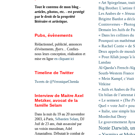
« Art Spiegelman, trai
Tout le contenu de mon blog -
Big Brother. L’artiste 
articles, photos, etc. - est protégé
Les Arabes de « Jérusa
par le droit de la propriété
Brigitte Bardot a décla
littéraire et artistique.
Controverses – P
hotog
Demain les Juifs de Fr
Pubs, évènements
« Dans les collines d
Pourquoi un mathémati
Rédactionnel, publicité, annonces
« Rachel Corrie » de 
d'évènements,
flyers
... Confiez-
Deux appels de musulm
nous leurs conception, réalisation et
« Pour Allah jusqu’à la
mise en ligne
en cliquant ici
Landau
Al-Qaeda’s French-Al
Timeline de Twitter
South-Western France
« Mein Kampf, c’était 
Tweets de @VeroniqueChemla
Vitkine
« Juifs et Arabes de Fr
Un bilan de l’attentat
Interview de Maitre Axel
Metzker, avocat de la
« Le serment » (
The P
famille Selam
Quel « vote Juif » po
« Italie, une simple h
Dans la nuit du 19 au 20 novembre
Mordechaï Drory
2003, à Paris,
Sébastien Selam
, DJ
Le gouvernement Ayraul
Juif de 23 ans, était assassiné par
Nonie Darwish, une
un voisin musulman, Adel
Amastaibou. Débutait le combat de
« Yasmina et Moha