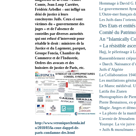
Hommage à David G. 
Comte, Jean-Loup Carrière,
Le gouvernement Ayraul
Frédéric Arbellot – ont infligé un
L'Outre-mer français d
déni de justice à leurs
concitoyens Juifs. Ceux-ci sont
Les Juifs dans l’orien
victimes du « gouvernement des
Des Etats et entité
juges » et de l’absence de
Comité du Patrim
contrôles par diverses autorités
An “Islamically Co
qui ont refusé d’intervenir pour
rétablir le droit : ministres de la
« La résistible as
Justice et du Logement, parquet,
Hajj, le pèlerinage à
Groupe Foncia, Chambre du
Rassemblement crépuscu
Commerce et de l’Industrie,
Ordres des avocats et des
« Daech. Naissance d’u
huissiers de justice de Paris, etc.
Juifs d’Algérie
La Collaboration 194
Les mutilations génita
Le Maroc médiéval. Un
Latifa ibn Ziaten
Photographies de Pierr
Pierre Besnainou, ex-
Magie. Anges et démon
« La photo de la mani
L'avenir de Jérusalem
http://www.veroniquechemla.inf
Yourope. La vie juive
o/2018/03/la-cour-dappel-de-
« Juifs & musulmans - 
paris-condamne-des.html