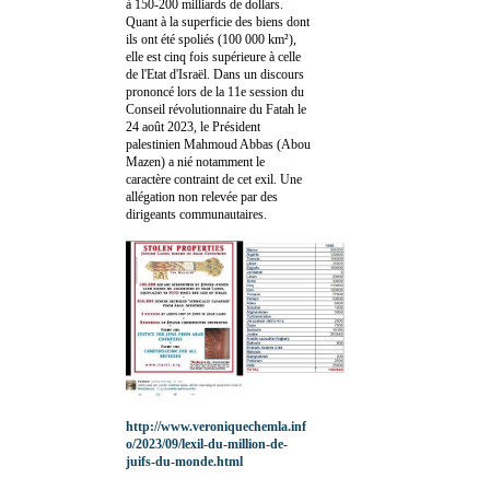
à 150-200 milliards de dollars.
Quant à la superficie des biens dont
ils ont été spoliés (100 000 km²),
elle est cinq fois supérieure à celle
de l'Etat d'Israël. Dans un discours
prononcé lors de la 11e session du
Conseil révolutionnaire du Fatah le
24 août 2023, le Président
palestinien Mahmoud Abbas (Abou
Mazen) a nié notamment le
caractère contraint de cet exil. Une
allégation non relevée par des
dirigeants communautaires.
http://www.veroniquechemla.inf
o/2023/09/lexil-du-million-de-
juifs-du-monde.html