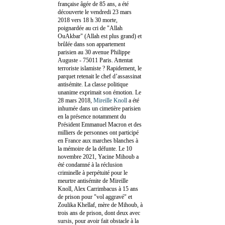
française âgée de 85 ans, a été
découverte le vendredi 23 mars
2018 vers 18 h 30 morte,
poignardée au cri de "Allah
OuAkbar" (Allah est plus grand) et
brûlée dans son appartement
parisien au 30 avenue Philippe
Auguste - 75011 Paris. Attentat
terroriste islamiste ? Rapidement, le
parquet retenait le chef d’assassinat
antisémite. La classe politique
unanime exprimait son émotion. Le
28 mars 2018,
Mireille Knoll
a été
inhumée dans un cimetière parisien
en la présence notamment du
Président Emmanuel Macron et des
milliers de personnes ont participé
en France aux marches blanches à
la mémoire de la défunte. Le 10
novembre 2021, Yacine Mihoub a
été condamné à la réclusion
criminelle à perpétuité pour le
meurtre antisémite de Mireille
Knoll, Alex Carrimbacus à 15 ans
de prison pour "vol aggravé" et
Zoulika Khellaf, mère de Mihoub, à
trois ans de prison, dont deux avec
sursis, pour avoir fait obstacle à la