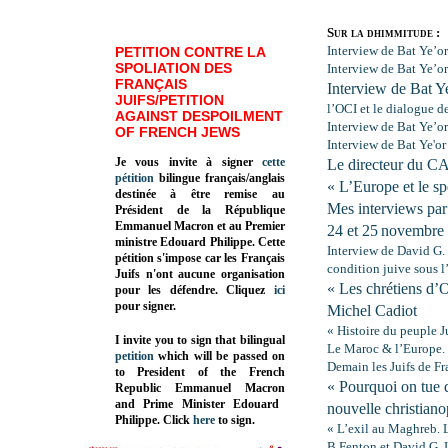
Sur la dhimmitude :
Interview de Bat Ye’o
PETITION CONTRE LA
SPOLIATION DES
Interview de Bat Ye’or
FRANÇAIS
Interview de Bat Ye
JUIFS/PETITION
l’OCI et le dialogue de
AGAINST DESPOILMENT
Interview de Bat Ye’or
OF FRENCH JEWS
Interview de Bat Ye'or 
Je vous invite à signer
cette
Le directeur du CA
pétition
bilingue français/anglais
« L’Europe et le sp
destinée à être remise au
Mes interviews par
Président de la République
Emmanuel Macron et au Premier
24 et 25
novembre
ministre Edouard Philippe. Cette
Interview de David G. 
pétition s'impose car les Français
condition juive sous 
Juifs n'ont aucune organisation
« Les chrétiens d’Or
pour les défendre. Cliquez
ici
pour signer.
Michel Cadiot
« Histoire du peuple J
I invite you to sign that bilingual
Le Maroc
& l’Europe. 
petition
which will be passed on
Demain les Juifs de Fr
to President of the French
« Pourquoi on tue 
Republic
Emmanuel Macron
and Prime Minister
Edouard
nouvelle christian
Philippe
.
Click
here
to sign.
« L’exil au Maghreb. 
B.Fenton et David G. 