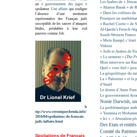
Les Arabes de « Jérusal
un «
gouvernement des juges
»
« Aharon Barak » de 
spoliateur.
Une affaire
qui souligne
« Dans les collines d
l’absence d’une institution
Pourquoi un mathémati
représentative des Français juifs
susceptible de les sauver d’attaques
« Rachel Corrie » de 
létales, préalables à leur exil
Al-Qaeda’s French-Al
pauvres comme Job.
South-Western France
« Mein Kampf, c’était 
Vitkine
« Juifs et Arabes de Fr
« Le serment » (
The P
Mon interview sur Rad
Quel « vote Juif » po
La géopolitique du min
La « Palestine » et la 
d’Israël
Le destin d’Anne Fran
Le gouvernement Ayraul
Nonie Darwish, une
h
La problématique amba
ttp://www.veroniquechemla.info/
« Yasmina et Mohamme
2016/04/spoliations-de-francais-
« Ici », « Jérusalem pl
juifs-laffaire.html
Des Etats et entité
Comité du Patrim
Spoliations de Français