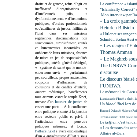
La conférence « islam
droite et de gauche, refus d’agir ou
inefficacité d’organisations et
“Islamically Correct”
d’intellectuels juifs, «
Mon interview par R
dysfonctionnements » d’institutions
« La croix gammée e
publiques, d'ordres professionnels
Heinrich Billstein
et d'auxiliaires de justice, faillites de
l’Etat dans ses missions
« Hitler et ses rançon
régaliennes, discriminations non
Schmidt, Stefan Aust
sanctionnées,
establishment
, entités
« Les otages d’Ente
et bureaucraties incontrôlés ou
Thomas Amman
oublieux de leurs missions, absence
de mises en jeu de responsabilités
« Le Maghreb sous 
publiques, intérêt général dédaigné,
The UNRWA Commis
« système-de-santé-que-le-monde-
discourse
entier-nous-envie » partialement
peu sourcilleux, propos antisémites,
Le discours biaisé
soupçons d’affairisme, de
l’UNRWA
collusions et de conflits d’intérêt,
Le mémorial de Caen a
omerta
médiatique, harcèlements
tous azimuts visant le couple Krief,
L’ambassade d’Israël a rétabli 
menace d'un
huissier de justice
de
Un
blood libel
lors de
casser une porte…
A la confluence
Bertrand Delanoë, Maire de Paris
entre politique et santé, à la jonction
entre secteurs public et privé, à
reconnaissent "l'Etat palestini
l’articulation entre pouvoirs
Le
keffieh
, c'est tenda
politiques nationaux et locaux,
« Les dessous des acc
l’affaire Krief
s’avère emblématique
Affaire al-Dura
d’un « antisémitisme d’Etat » sous