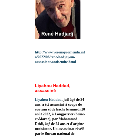
http://www.veroniquechemla.inf
o/2022/06/rene-hadjaj-un-
assassinat-antisemite.html
Liyahou Haddad,
assassiné
Liyahou Haddad
, juif âgé de 34
ans, a été assassiné à coups de
couteau et de hache le samedi 20
août 2022, à Longperrier (Seine-
et-Marne), par Mohammed
Dridi, âgé de 24 ans et d'origine
tunisienne. Un assassinat révélé
par le Bureau national de