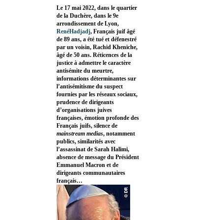
Le 17 mai 2022, dans le quartier
de la Duchère, dans le 9e
arrondissement de Lyon,
RenéHadjadj
, Français juif âgé
de 89 ans, a été tué et défenestré
par un voisin, Rachid Kheniche,
âgé de 50 ans. Réticences de la
justice à admettre le caractère
antisémite du meurtre,
informations déterminantes sur
l’antisémitisme du suspect
fournies par les réseaux sociaux,
prudence de dirigeants
d’organisations juives
françaises, émotion profonde des
Français juifs, silence de
mainstream medias
, notamment
publics, similarités avec
l’assassinat de Sarah Halimi,
absence de message du Président
Emmanuel Macron et de
dirigeants communautaires
français…