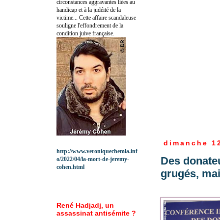
circonstances aggravantes liées au
handicap et à la judéité de la
victime... Cette affaire scandaleuse
souligne l'effondrement de la
condition juive française.
dimanche 1
http://www.veroniquechemla.inf
Des donateu
o/2022/04/la-mort-de-jeremy-
cohen.html
grugés, ma
René Hadjadj, un
assassinat antisémite ?