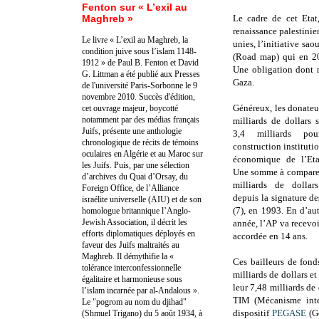
Fenton sur « L’exil au
Maghreb »
Le cadre de cet Etat
renaissance palestinie
Le livre « L’exil au Maghreb, la
unies, l’initiative sao
condition juive sous l’islam 1148-
(Road map) qui en 20
1912 » de Paul B. Fenton et David
Une obligation dont n
G. Littman a été publié aux Presses
Gaza.
de l'université Paris-Sorbonne le 9
novembre 2010. Succès d'édition,
Généreux, les donateu
cet ouvrage majeur, boycotté
notamment par des médias français
milliards de dollars 
Juifs, présente une anthologie
3,4 milliards p
chronologique de récits de témoins
construction institutio
oculaires en Algérie et au Maroc sur
économique de l’Etat
les Juifs. Puis, par une sélection
Une somme à comparer
d’archives du Quai d’Orsay, du
milliards de dolla
Foreign Office, de l’Alliance
depuis la signature d
israélite universelle (AIU) et de son
(7), en 1993. En d’au
homologue britannique l’Anglo-
Jewish Association, il décrit les
année, l’AP va recevoir
efforts diplomatiques déployés en
accordée en 14 ans.
faveur des Juifs maltraités au
Maghreb. Il démythifie la «
Ces bailleurs de fond
tolérance interconfessionnelle
milliards de dollars et
égalitaire et harmonieuse sous
leur 7,48 milliards de
l’islam incarnée par al-Andalous ».
TIM (Mécanisme inter
Le "pogrom au nom du djihad"
dispositif
PEGASE
(Ge
(Shmuel Trigano) du 5 août 1934, à