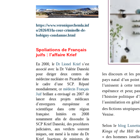
https://www.veroniquechemla.inf
o/2026/03/la-cour-criminelle-de-
bobigny-condamne.html
Spoliations de Français
juifs : l’affaire Krief
En 2000, le
Dr Lionel Krief
s’est
associé avec la Dr Valérie Daneski
les discours et les p
pour diriger deux centres de
médecine nucléaire en Picardie dans
pays natal d’un point 
le cadre d’une SCP.
Réputé
l’unissent à cette terr
mondialement, ce
médecin Français
espérance et peur, pa
Juif
brillant a envisagé en 2007 de
l’histoire politique d
lancer deux projets médicaux
l’assimilation en génér
d’envergures européenne et
des fictions utopiques 
scientifique dans cette région
française.
Initiées en 2008
Venise.
notamment afin de dissoudre la
SCP Krief Daneski, des procédures
Selon le
blog Lunett
judiciaires, aux verdicts souvent
Kings of the Hill
d
iniques, ont mené à la ruine du Dr
« des hommes israéli
Krief.
Inactions de ministres de