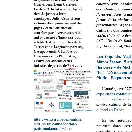
courtes, sans parole
Comte, Jean-Loup Carrière,
déroutantes, toujou
Frédéric Arbellot – ont infligé un
déni de justice à leurs
l’antenne, dans la nu
concitoyens Juifs. Ceux-ci sont
forme de la chaîne d
victimes du « gouvernement des
présentatrice, Agnès 
juges » et de l’absence de
Culture, nous guider
contrôles par diverses autorités
vidéo. Celle-ci se dé
qui ont refusé d’intervenir pour
lui", "Bruits de fond
rétablir le droit : ministres de la
Sigalit Landau), "Rêv
Justice et du Logement, parquet,
Groupe Foncia, Chambre du
Commerce et de l’Industrie,
Les inquiets. Yae
Ordres des avocats et des
Akram Zaatari. 5 ar
huissiers de justice de Paris, etc.
Histoires » de Mich
"Ici", "Jérusalem pl
Pluriel. Regards su
L’année juive 5772
expositions controver
plomb durci » et « J
service culturel de l
d’Israël en France
.
http://www.veroniquechemla.inf
En cet automne 
o/2018/03/la-cour-dappel-de-
poursuit dans cet
paris-condamne-des.html
expositions anti-is