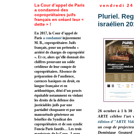
La Cour d’appel de Paris
vendredi 24
a condamné des
copropriétaires juifs
Pluriel. Re
français en créant leur «
israélien 2
dette » !
En 2017, la Cour d’appel de
Paris
a condamné
injustement
M. B., copropriétaires Juifs
français, pour un prétendu «
arriéré de charges de copropriété
». Et ce, alors qu’elle donnait des
chiffres prouvant un solde
créditeur de leur compte de
copropriétaires. Absence de
préparation de l’audience,
carences basiques en droit, en
langue française et en
arithmétique, déni d’un procès
équitable notamment en violant
les droits de la défense des
justiciables juifs par une
partialité choquante et par une
26 octobre à 1 h 30
mansuétude généreuse au
ARTE célèbre l’art 
bénéfice du Syndicat des
édition d'"ARTE Vid
copropriétaires et de son syndic
un coup de projecteur
Foncia Paris fautifs… Les trois
Dominique Goutard 
magistrats de la Cour - Laure