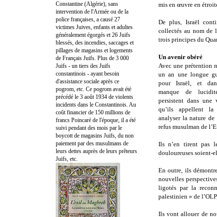
Constantine (Algérie), sans
mis en œuvre en étroit
intervention de l'Armée ou de la
police françaises, a causé 27
De plus, Israël cont
victimes Juives, enfants et adultes
collectés au nom de 
généralement égorgés et 26 Juifs
trois principes du Quar
blessés, des incendies, saccages et
pillages de magasins et logements
Un avenir obéré
de Français Juifs. Plus de 3 000
Avec une prétention n
Juifs - un tiers des Juifs
constantinois - ayant besoin
un an une longue gue
d'assistance sociale après ce
pour Israël, et da
pogrom, etc. Ce pogrom avait été
manque de lucidité
précédé le 3 août 1934 de violents
persistent dans une
incidents dans le Constantinois. Au
qu’ils appellent la
coût financier de 150 millions de
analyser la nature de
francs Poincaré de l'époque, il a été
refus musulman de l’Eta
suivi pendant des mois par le
boycott de magasins Juifs, du non
paiement par des musulmans de
Ils n’en tirent pas l
leurs dettes auprès de leurs prêteurs
douloureuses soient-el
Juifs, etc.
En outre, ils démont
nouvelles perspectives
ligotés par la recon
palestinien » de l’OLP
Ils vont allouer de 