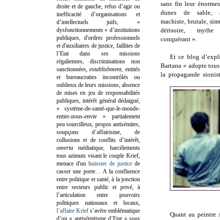
sans fin leur énorme
droite et de gauche, refus d’agir ou
dunes de sable, a
inefficacité d’organisations et
machiste, brutale, sim
d’intellectuels juifs, «
dysfonctionnements » d’institutions
dérisoire, myt
publiques, d'ordres professionnels
conquérant ».
et d'auxiliaires de justice, faillites de
l’Etat dans ses missions
Et ce blog d’expl
régaliennes, discriminations non
Bartana « adopte tous
sanctionnées,
establishment
, entités
la propagande sionis
et bureaucraties incontrôlés ou
oublieux de leurs missions, absence
de mises en jeu de responsabilités
publiques, intérêt général dédaigné,
« système-de-santé-que-le-monde-
entier-nous-envie » partialement
peu sourcilleux, propos antisémites,
soupçons d’affairisme, de
collusions et de conflits d’intérêt,
omerta
médiatique, harcèlements
tous azimuts visant le couple Krief,
menace d'un
huissier de justice
de
casser une porte…
A la confluence
entre politique et santé, à la jonction
entre secteurs public et privé, à
l’articulation entre pouvoirs
politiques nationaux et locaux,
l’affaire Krief
s’avère emblématique
Quant au peintre
d’un « antisémitisme d’Etat » sous