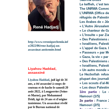
Le keffieh, c’est te
The UNRWA Commiss
L’UNRWA (Office de
réfugiés de Palesti
Les Arabes de « Jé
« L’Autre Jérusale
« Le chanteur de G
« L’Insulte » par Zi
« Des Palestiniens 
http://www.veroniquechemla.inf
« Israéliens, Pales
o/2022/06/rene-hadjaj-un-
« L’appel de Gaza. 
assassinat-antisemite.html
« Passeurs » par 
« Gaza, la vie » pa
« Des Palestiniens 
« Israéliens, Pales
Liyahou Haddad,
« Un autre monde »
assassiné
Le Hezbollah refus
plupart des journali
Liyahou Haddad
, juif âgé de 34
« Les scouts d'al-
ans, a été assassiné à coups de
« Les deux Palestin
couteau et de hache le samedi 20
août 2022, à Longperrier (Seine-
1ère partie :
Le
et-Marne), par Mohammed
Hamouri (1/5)
Dridi, âgé de 24 ans et d'origine
2e partie :
France 2
tunisienne. Un assassinat révélé
Hamouri (2/5)
par le Bureau national de