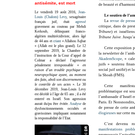
antisémite, est mort
de beauté et d'harmoni
Le vendredi 19 août 2016,
Jean-
Le soutien de l’a
Louis (Chalom) Levy
, sexagénaire
La
revue de press
français juif, était
agressé
critique, dans de pres
gravement au couteau par Mehdi
Kerkoub, délinquant franco-
Tribune
) et israélie
algérien multirécidiviste, alors âgé
Tribune Juive
.
Jusqu’
de 44 ans et
criant
« Allahou Aqbar
» (Allah est le plus grand). Le 12
Cette exposition 
septembre 2019, la Chambre de
la newsletter de l’amb
l’instruction de la Cour d’appel de
AkademScope
, « cal
Colmar a déclaré l’agresseur
juifs » soutenu fina
pénalement irresponsable
«
en
social juif unifié) et
raison d’un trouble psychique ou
neuropsychique ayant, au moment
la Shoah (FMS).
des faits, aboli son discernement ou
le contrôle de ses actes
»
. Le 30
Cette manifes
décembre 2019, Jean-Louis Levy
problématique est sout
est décédé à l’âge de 65 ans ; il a été
l’ambassade d’Israël e
enterré en Israël. Son agression
Paris. Et Nonsnondits,
aurait du/pu être évitée.
Analyse
de
de presse de cette a
dysfonctionnements occultés et
élogieuses
sur cette ma
gravissimes impliquant notamment
la responsabilité de l’Etat.
C’est devenu ro
manifestations probl
promouvoir l’actualité