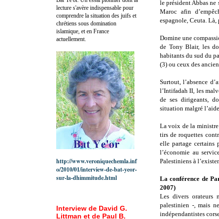
le président Abbas ne
lecture s'avère indispensable pour
Maroc afin d’empêch
comprendre la situation des juifs et
espagnole, Ceuta. Là, 
chrétiens sous domination
islamique, et en France
Domine une compassion
actuellement.
de Tony Blair, les do
habitants du sud du pa
(3) ou ceux des ancien
Surtout, l’absence d’
l’Intifadah II, les mal
de ses dirigeants, d
situation malgré l’aide
La voix de la ministre
tirs de roquettes con
elle partage certains 
l’économie au service
http://www.veroniquechemla.inf
Palestiniens à l’existen
o/2010/01/interview-de-bat-yeor-
sur-la-dhimmitude.html
La conférence de Par
2007)
Les divers orateurs 
palestinien -, mais 
Interview de David G.
indépendantistes corse
Littman et de Paul B.