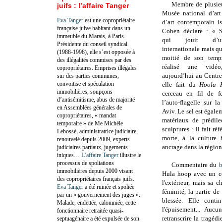
M
embre de plusie
juifs : l’affaire Tanger
Musée national d’ar
Eva Tanger
est une copropriétaire
d’art contemporain i
française juive habitant dans un
Cohen déclare :
«
S
immeuble du Marais, à Paris.
qui jouit d’un
Présidente du conseil syndical
internationale mais qu
(1988-1998), elle s’est opposée à
moitié de son temps
des illégalités commises par des
réalisé une vidéo
copropriétaires. Emprises illégales
aujourd’hui au Centr
sur des parties communes,
convoitise et spéculation
elle fait du
Hoola 
immobilières, soupçons
cerceau en fil de f
d’antisémitisme, abus de majorité
l’auto-flagelle sur l
en Assemblées générales de
Aviv. Le sel est égale
copropriétaires, « mandat
matériaux de prédile
temporaire » de Me Michèle
sculptures : il fait ré
Lebossé, administratrice judiciaire,
morte, à la culture 
renouvelé depuis 2009, experts
ancrage dans la région
judiciaires partiaux, jugements
iniques…
L’affaire Tanger
illustre le
processus de spoliations
Commentaire du
b
immobilières depuis 2000 visant
Hula hoop avec un cer
des copropriétaires français juifs.
l'extérieur, mais sa c
Eva Tanger
a été ruinée et spoliée
féminité, la partie de
par un « gouvernement des juges ».
blessée. Elle conti
Malade, endettée, calomniée, cette
l'épuisement... Aucu
fonctionnaire retraitée quasi-
retranscrire la tragéd
septuagénaire a été expulsée de son