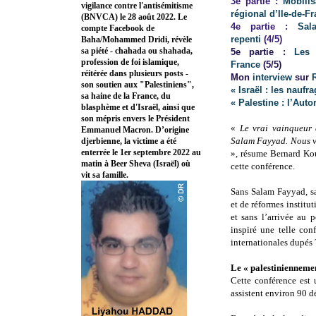
3e partie :
Mobilis
vigilance contre l'antisémitisme
régional d’Ile-de-Fr
(BNVCA) le 28 août 2022. Le
4e partie :
Sal
compte Facebook de
repenti
(4/5)
Baha/Mohammed Dridi, révèle
sa piété - chahada ou shahada,
5e partie :
Les
profession de foi islamique,
France
(5/5)
réitérée dans plusieurs posts -
Mon
interview
sur
son soutien aux "Palestiniens",
« Israël : les naufr
sa haine de la France, du
« Palestine : l’Auto
blasphème et d'Israël, ainsi que
son mépris envers le Président
«
Le vrai vainqueur e
Emmanuel Macron. D’origine
Salam Fayyad. Nous vi
djerbienne, la victime a été
enterrée le 1er septembre 2022 au
», résume Bernard Kouc
matin à Beer Sheva (Israël) où
cette conférence.
vit sa famille.
Sans Salam Fayyad, s
et de réformes instit
et sans l’arrivée au 
inspiré une telle con
internationales dupés 
Le « palestiniennemen
Cette conférence est 
assistent environ 90 d