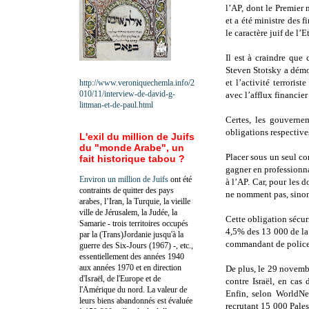
l’AP, dont le Premier
et a été ministre des 
le caractère juif de l’Et
Il est à craindre que 
Steven Stotsky a démo
et l’activité terroris
http://www.veroniquechemla.info/2
010/11/interview-de-david-g-
avec l’afflux financier
littman-et-de-paul.html
Certes, les gouvernem
obligations respective
L'exil du million de Juifs
du "monde Arabe", un
Placer sous un seul c
fait historique tabou ?
gagner en professionna
Environ un million de Juifs
ont été
à l’AP. Car, pour les 
contraints de quitter des pays
ne nomment pas, sinon 
arabes, l’Iran, la Turquie, la vieille
ville de Jérusalem, la Judée, la
Cette obligation sécuri
Samarie - trois territoires occupés
4,5% des 13 000 de la
par la (Trans)Jordanie jusqu'à la
commandant de police
guerre des Six-Jours (1967) -, etc.,
essentiellement des années 1940
aux années 1970 et en direction
De plus, le 29 novemb
d'Israël, de l'Europe et de
contre Israël, en cas
l'Amérique du nord. La valeur de
Enfin, selon WorldNet
leurs biens abandonnés est évaluée
recrutant 15 000 Pales