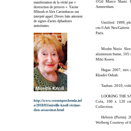
©Gil Marco Shani. C
manifestation de la vérité par «
Amsterdam
.
destruction de preuves ». Yacine
Mihoub et Alex Carrimbacus ont
interjeté appel. Divers faits attestent
de signes d'actes djihadistes
Untitled. 1999, p
antisémites.
cm
.©Adi Nes/Galerie 
Paris.
Moshe Ninio. Slee
aluminum frame, 105
Miki Koren.
Hagar. 2007, mix 
Khader Oshah.
Taaban. 2010, vide
LOOKING THE SAME 
http://www.veroniquechemla.inf
Cola, 100 x
120 c
o/2018/03/mireille-knoll-victime-
Collection.
dun-assassinat.html
Hebron
(Purim). 2
Wolberg Courtesy of th