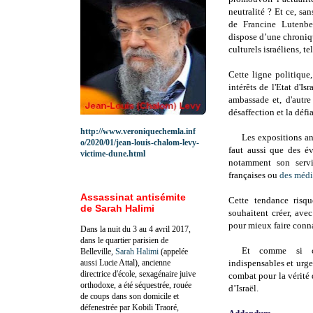
neutralité ? Et ce, sa
de Francine
Lutenb
dispose d’une chroniq
culturels israéliens, te
Cette ligne politique
intérêts de l'Etat d'Is
ambassade et, d'autre 
désaffection et la défi
http://www.veroniquechemla.inf
Les expositions ant
o/2020/01/jean-louis-chalom-levy-
faut aussi que des é
victime-dune.html
notamment son servic
françaises ou
des médi
Assassinat antisémite
Cette tendance risqu
de Sarah Halimi
souhaitent créer, ave
pour mieux faire conna
Dans la nuit du 3 au 4 avril 2017,
dans le quartier parisien de
Et comme si cet
Belleville,
Sarah Halimi
(appelée
aussi Lucie Attal), ancienne
indispensables et urge
directrice d'école, sexagénaire juive
combat pour la vérité
orthodoxe, a été séquestrée, rouée
d’Israël.
de coups dans son domicile et
défenestrée par Kobili Traoré,