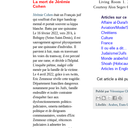
La mort de Jérémie
Living Room 1. 
Cohen
Courtesy Alon Segev Ga
Jérémie Cohen
était un Français juif
Articles sur ce
qui souffrait d'un léger handicap
Affaire al-Dura/I
mental et portait souvent sa kippa
Aviation/Mode/S
blanche. Battu par une quinzaine.
Chrétiens
Le 16 février 2022, vers 20 h, à
Bobigny (Seine-Saint-Denis), il est
Culture
sauvagement agressé physiquement
France
par une quinzaine d'individus. Il
Il ou elle a dit...
parvient à fuir, mais en traversant
Judaïsme/Juifs
les voies du tramway, il est percuté
Monde arabe/Is
par une rame, et décède à l'hôpital.
Shoah (
Holocau
L'enquête piétine, malgré celle
Articles in Engl
menée par la famille de la victime.
Le 4 avril 2022, grâce à ses twitts,
Eric Zemmour révèle cette tragédie.
Cet article a été 
Département francilien dangereux
notamment pour les Juifs, famille
Publié par
Véronique C
endeuillée et isolée contrainte
d'enquêter face aux
dysfonctionnements politico-
Libellés :
Arabes
,
Etats-
judiciaires, omerta médiatico-
politique et de dirigeants
communautaires, soutien d'Eric
Zemmour critiqué, réticences
judiciaires à admettre les