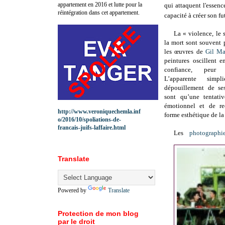
appartement en 2016 et lutte pour la
qui attaquent l'essen
réintégration dans cet appartement.
capacité à créer son fu
La « violence, le 
la mort sont souvent 
les œuvres de
Gil Ma
peintures oscillent 
confiance, peur 
L’apparente simp
dépouillement de se
sont qu’une tentati
émotionnel et de re
http://www.veroniquechemla.inf
forme esthétique de la
o/2016/10/spoliations-de-
francais-juifs-laffaire.html
Les
photographi
Translate
Powered by
Translate
Protection de mon blog
par le droit