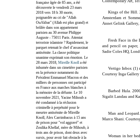
Contemporary Art, Tel
française âgée de 85 ans, a été
découverte le vendredi 23 mars
Kings of the Hill.
2018 vers 18 h 30 morte,
poignardée au cri de "Allah
Amsterdam
et Sommer
OuAkbar" (Allah est plus grand) et
Annet Gelink Gallery,
brûlée dans son appartement
parisien au 30 avenue Philippe
Auguste - 75011 Paris. Attentat
Fresh Face in the 
terroriste islamiste ? Rapidement, le
and pencil on paper,
parquet retenait le chef d’assassinat
Sadie Coles HQ,
Lond
antisémite. La classe politique
unanime exprimait son émotion. Le
28 mars 2018,
Mireille Knoll
a été
inhumée dans un cimetière parisien
Vertigo Inbox (1)
en la présence notamment du
Courtesy Inga Gallery 
Président Emmanuel Macron et des
milliers de personnes ont participé
en France aux marches blanches à
Barbed Hula. 2000
la mémoire de la défunte. Le 10
Sigalit Landau and Ka
novembre 2021, Yacine Mihoub a
été condamné à la réclusion
criminelle à perpétuité pour le
meurtre antisémite de Mireille
Man and Leopard.
Knoll, Alex Carrimbacus à 15 ans
Marco Shani. Courtesy
de prison pour "vol aggravé" et
Zoulika Khellaf, mère de Mihoub, à
trois ans de prison, dont deux avec
Woman in her bed
sursis, pour avoir fait obstacle à la