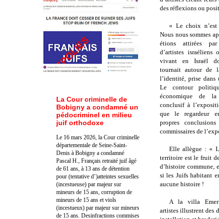
des réflexions ou posi
«
Le choix n’est 
Nous nous sommes ap
étions attirées p
d’artistes israéliens 
vivant en Israël do
tournait autour de 
l’identité, prise dans 
Le contour politiq
économique de la 
La Cour criminelle de
conclusif à l’exposit
Bobigny a condamné un
que le regardeur en
pédocriminel en milieu
juif orthodoxe
propres conclusion
commissaires de l’exp
Le 16 mars 2026, la Cour criminelle
départementale de Seine-Saint-
Elle allègue : « L’
Denis à Bobigny a condamné
territoire est le fruit
Pascal H., Français retraité juif âgé
d’histoire commune, e
de 61 ans, à 13 ans de détention
si les Juifs habitant e
pour (tentative d’)atteintes sexuelles
aucune histoire !
(incestueuse) par majeur sur
mineurs de 15 ans, corruption de
mineurs de 15 ans et viols
A la villa Emer
(incestueux) par majeur sur mineurs
artistes illustrent des
de 15 ans. Des
infractions commises