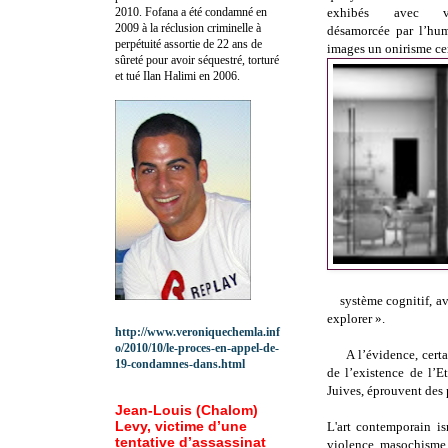
2010.
Fofana a été c
ondamné en
exhibés avec v
2009 à la réclusion criminelle à
désamorcée par l’hum
perpétuité assortie de 22 ans de
images un onirisme cer
sûreté pour avoir séquestré, torturé
et tué Ilan Halimi en 2006.
système cognitif, av
explorer ».
http://www.veroniquechemla.inf
o/2010/10/le-proces-en-appel-de-
A l’évidence, cert
19-condamnes-dans.html
de l’existence de l’Et
Juives, éprouvent des 
Jean-Louis (Chalom)
Levy, victime d’une
L'art contemporain is
tentative d’assassinat
violence, masochisme, 