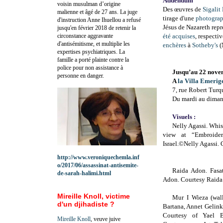
Addendum
voisin musulman d’origine
Des œuvres de
Sigalit
malienne et âgé de 27 ans. La juge
tirage d'une
photograp
d'instruction Anne Ihuellou a refusé
Jésus de Nazareth re
jusqu'en février 2018 de retenir la
circonstance aggravante
été acquises
, respecti
d'antisémitisme, et multiplie les
enchères
à
Sotheby's
(
expertises psychiatriques. La
famille a porté plainte contre la
police pour non assistance à
Jusqu’au 22 nove
personne en danger.
A
la Villa Emerig
7, rue Robert Turq
Du mardi au diman
Visuels :
Nelly Agassi. Whis
view at “Embroide
Israel.©Nelly Agassi.
http://www.veroniquechemla.inf
o/2017/06/assassinat-antisemite-
Raida Adon. Fasa
de-sarah-halimi.html
Adon. Courtesy Raida
Mireille Knoll, victime
Mur I Wieza (wal
d'un djihadiste ?
Bartana, Annet Gelink
Courtesy of Yael B
Mireille Knoll
, veuve juive