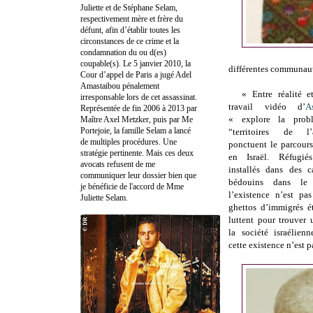
Juliette et de Stéphane Selam,
respectivement mère et frère du
défunt, afin d’établir toutes les
circonstances de ce crime et la
condamnation du ou d(es)
coupable(s). Le 5 janvier 2010, la
différentes communaut
Cour d’appel de Paris a jugé Adel
Amastaibou pénalement
« Entre réalité e
irresponsable lors de cet assassinat.
travail vidéo d’
A
Représentée de fin 2006 à 2013 par
« explore la prob
Maître Axel Metzker, puis par Me
Portejoie, la famille Selam a lancé
“territoires de l
de multiples procédures. Une
ponctuent le parcour
stratégie pertinente. Mais ces deux
en Israël. Réfugi
avocats refusent de me
installés dans des c
communiquer leur dossier bien que
bédouins dans le
je bénéficie de l'accord de Mme
l’existence n’est pa
Juliette Selam.
ghettos d’immigrés é
luttent pour trouver
la société israélien
cette existence n’est 