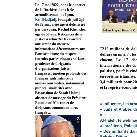
Le 17 mai 2022, dans le quartier
de la Duchère, dans le 9e
arrondissement de Lyon,
RenéHadjadj
, Français juif âgé
de 89 ans, a été tué et défenestré
par un voisin, Rachid Kheniche,
âgé de 50 ans. Réticences de la
justice à admettre le caractère
antisémite du meurtre,
"212 millions de dol
informations déterminantes sur
l’antisémitisme du suspect
dollars en un an", le
fournies par les réseaux sociaux,
chacun
.
Le 17 déce
prudence de dirigeants
internationale des do
d’organisations juives
politisés, parfois vi
françaises, émotion profonde des
terrorisme islamiste.
Français juifs, silence de
3,4 milliards pour 20
mainstream medias
, notamment
et la reprise économi
publics, similarités avec
l’assassinat de Sarah Halimi,
absence de message du Président
Emmanuel Macron et de
« Influence, les ar
dirigeants communautaires
« Juifs et Arabes d
français…
»
Al-Fateh, le webma
« Israéliens, Pales
« Des milliards dan
Sabrina Dittus