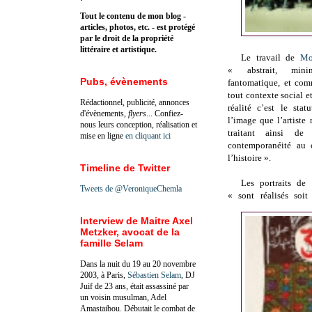
Tout le contenu de mon blog -
articles, photos, etc. - est protégé
par le droit de la propriété
littéraire et artistique.
Le travail de
Mo
« abstrait, mini
Pubs, évènements
fantomatique, et co
tout contexte social e
Rédactionnel, publicité, annonces
réalité c’est le sta
d'évènements,
flyers
... Confiez-
l’image que l’artiste
nous leurs conception, réalisation et
traitant ainsi de
mise en ligne
en cliquant ici
contemporanéité au 
l’histoire ».
Timeline de Twitter
Les portraits de
Tweets de @VeroniqueChemla
« sont réalisés soit
Interview de Maitre Axel
Metzker, avocat de la
famille Selam
Dans la nuit du 19 au 20 novembre
2003, à Paris,
Sébastien Selam
, DJ
Juif de 23 ans, était assassiné par
un voisin musulman, Adel
Amastaibou. Débutait le combat de