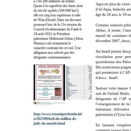
à 150-200 milliards de dollars.
Aqsa en plus de ceux 
Quant à la superficie des biens dont
d’al-Aqsa, branche ar
ils ont été spoliés (100 000 km²),
âgé de 29 ans, le 19 
elle est cinq fois supérieure à celle
de l'Etat d'Israël. Dans un discours
prononcé lors de la 11e session du
Certains orateurs prôn
Conseil révolutionnaire du Fatah le
Abbas. A terme, l’un
24 août 2023, le Président
massif de centaines d
palestinien Mahmoud Abbas (Abou
décembre 2007, deux j
Mazen) a nié notamment le
caractère contraint de cet exil. Une
Sur Israël pèsent des p
allégation non relevée par des
circulation pour per
dirigeants communautaires.
quotidienne des Pales
Des restrictions pragma
qui permettent à l’AP 
échecs : Israël.
Surtout cette manne f
sort de Guilad Shalit, 
dirigeants de l’AP e
l’enseignement de la h
émissions télévisée
http://www.veroniquechemla.inf
palestinien (15) ou les
o/2023/09/lexil-du-million-de-
juifs-du-monde.html
En laissant vitupérer
comment songer faire l