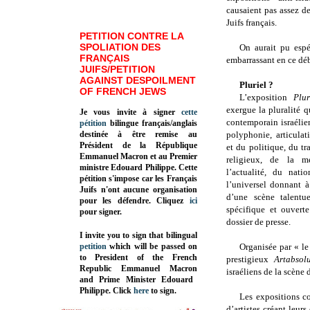
causaient pas assez d
Juifs français.
PETITION CONTRE LA
SPOLIATION DES
On aurait pu esp
FRANÇAIS
embarrassant en ce dé
JUIFS/PETITION
AGAINST DESPOILMENT
Pluriel ?
OF FRENCH JEWS
L’exposition
Plu
exergue la pluralité qu
Je vous invite à signer
cette
contemporain israéli
pétition
bilingue français/anglais
destinée à être remise au
polyphonie, articulat
Président de la République
et du politique, du tr
Emmanuel Macron et au Premier
religieux, de la 
ministre Edouard Philippe. Cette
l’actualité, du nati
pétition s'impose car les Français
l’universel donnant à 
Juifs n'ont aucune organisation
d’une scène talentu
pour les défendre. Cliquez
ici
spécifique et ouvert
pour signer.
dossier de presse.
I invite you to sign that bilingual
petition
which will be passed on
Organisée par « le
to President of the French
prestigieux
Artabsol
Republic
Emmanuel Macron
israéliens de la scène 
and Prime Minister
Edouard
Philippe
.
Click
here
to sign.
Les expositions co
d’artistes créant leur