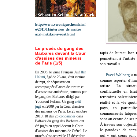
http://www.veroniquechemla.inf
o/2011/11/interview-de-maitre-
axel-metzker-avocat.html
Le procès du gang des
tapis de bureau bon 
Barbares devant la Cour
d'assises des mineurs
permettent à l’artiste
de Paris (1/5)
son travail ».
En 2006, le jeune Français Juif
Ilan
Pavel Wolberg
« tr
Halimi,
âgé de 23 ans, était victime
comme reporter d’im
de rapt, de séquestration
artiste. La situat
accompagnée d’actes de torture et
conflictuelle en Isr
d’assassinat antisémite, commis par
le gang des Barbares dirigé par
territoires palestinien
Youssouf Fofana. Ce gang
a été
réalité et la vie quot
jugé
en 2009 par la Cour d'assises
pays, en particuli
des mineurs de Paris. Le 25 octobre
communautés laïques 
2010, 18 des 25
condamnés
dans
sont au centre de ses 
l’affaire du gang des Barbares ont
À travers son objectif
été jugés en appel devant la Cour
le paradoxe de certa
d’assises des mineurs de Créteil. Le
qui y ont cours sont
procès s'est achevé le 17 décembre