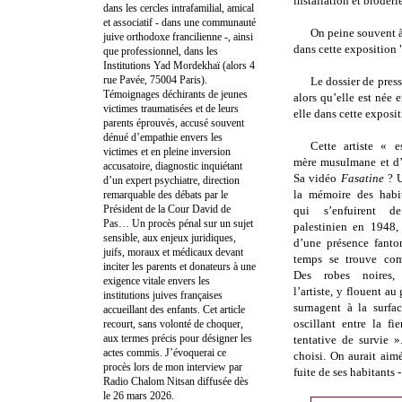
installation et broderie
dans les cercles intrafamilial, amical
et associatif - dans une communauté
On peine souvent à 
juive orthodoxe francilienne -, ainsi
dans cette exposition "
que professionnel, dans les
Institutions Yad Mordekhaï (alors 4
rue Pavée, 75004 Paris).
Le dossier de pres
Témoignages déchirants de jeunes
alors qu’elle est née e
victimes traumatisées et de leurs
elle dans cette exposit
parents éprouvés, accusé souvent
dénué d’empathie envers les
Cette artiste « e
victimes et en pleine inversion
mère musulmane et d’
accusatoire, diagnostic inquiétant
Sa vidéo
Fasatine
? 
d’un expert psychiatre, direction
la mémoire des habit
remarquable des débats par le
Président de la Cour David de
qui s’enfuirent d
Pas… Un procès pénal sur un sujet
palestinien en 1948,
sensible, aux enjeux juridiques,
d’une présence fanto
juifs, moraux et médicaux devant
temps se trouve co
inciter les parents et donateurs à une
Des robes noires,
exigence vitale envers les
l’artiste, y flouent au
institutions juives françaises
surnagent à la surfa
accueillant des enfants. Cet article
oscillant entre la fi
recourt, sans volonté de choquer,
aux termes précis pour désigner les
tentative de survie 
actes commis. J’évoquerai ce
choisi. On aurait aimé
procès lors de mon interview par
fuite de ses habitants 
Radio Chalom Nitsan diffusée dès
le 26 mars 2026.