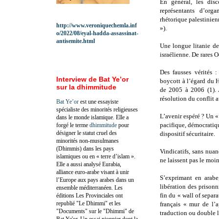
En général, les disc
représentants d’orga
rhétorique palestinien
http://www.veroniquechemla.inf
»).
o/2022/08/eyal-hadda-assassinat-
antisemite.html
Une longue litanie de
israélienne. De rares O
Des fausses vérités 
Interview de Bat Ye’or
boycott à l’égard du 
sur la dhimmitude
de 2005 à 2006 (1). 
résolution du conflit 
Bat Ye’or
est une essayiste
spécialiste des minorités religieuses
L’avenir espéré ? Un « 
dans le monde islamique. Elle a
pacifique, démocratiqu
forgé le terme
dhimmitude
pour
désigner le statut cruel des
dispositif sécuritaire.
minorités non-musulmanes
(Dhimmis) dans les pays
Vindicatifs, sans nuan
islamiques ou en « terre d’islam ».
ne laissent pas le moi
Elle a aussi analysé Eurabia,
alliance euro-arabe visant à unir
S’exprimant en arabe
l’Europe aux pays arabes dans un
libération des prisonni
ensemble méditerranéen. Les
fin du « wall of separa
éditions Les Provinciales ont
republié "Le Dhimmi" et les
français « mur de l’a
"Documents" sur le "Dhimmi" de
traduction ou double l
Bat Ye'or. Un essai pionnier dont la