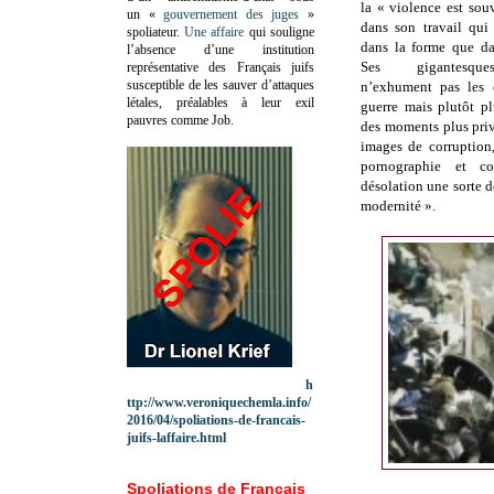
la « violence est sou
un «
gouvernement des juges
»
dans son travail qui
spoliateur.
Une affaire
qui souligne
dans la forme que da
l’absence d’une institution
Ses gigantesqu
représentative des Français juifs
susceptible de les sauver d’attaques
n’exhument pas les 
létales, préalables à leur exil
guerre mais plutôt p
pauvres comme Job.
des moments plus pri
images de corruption
pornographie et co
désolation une sorte d
modernité ».
h
ttp://www.veroniquechemla.info/
2016/04/spoliations-de-francais-
juifs-laffaire.html
Spoliations de Français