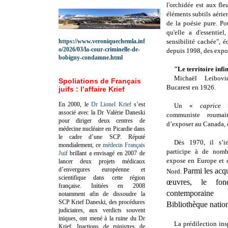
l'orchidée est aux fl
éléments subtils aérie
de la poésie pure. Pou
qu'elle a d'essentie
https://www.veroniquechemla.inf
sensibilité cachée", é
o/2026/03/la-cour-criminelle-de-
depuis 1998, des expo
bobigny-condamne.html
"Le territoire infi
Michaël Leibov
Spoliations de Français
Bucarest en 1926.
juifs : l’affaire Krief
En 2000, le
Dr Lionel Krief
s’est
Un «
caprice
»
associé avec la Dr Valérie Daneski
communiste roumai
pour diriger deux centres de
d’exposer au Canada, 
médecine nucléaire en Picardie dans
le cadre d’une SCP.
Réputé
Dès 1970, il s’in
mondialement, ce
médecin Français
participe à de nomb
Juif
brillant a envisagé en 2007 de
expose en Europe et 
lancer deux projets médicaux
d’envergures européenne et
Parmi les acq
Nord.
scientifique dans cette région
œuvres, le fon
française.
Initiées en 2008
contemporai
notamment afin de dissoudre la
SCP Krief Daneski, des procédures
Bibliothèque natio
judiciaires, aux verdicts souvent
iniques, ont mené à la ruine du Dr
La prédilection in
Krief.
Inactions de ministres de