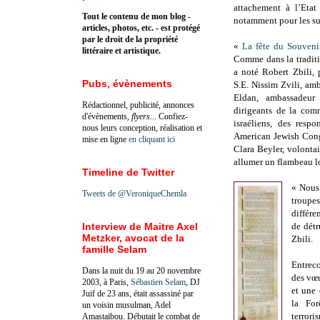
attachement à l’Etat 
Tout le contenu de mon blog -
notamment pour les su
articles, photos, etc. - est protégé
par le droit de la propriété
«
La fête du Souveni
littéraire et artistique.
Comme dans la traditio
a noté Robert Zbili,
Pubs, évènements
S.E. Nissim Zvili, amb
Eldan, ambassadeur
Rédactionnel, publicité, annonces
dirigeants de la com
d'évènements,
flyers
... Confiez-
israéliens, des resp
nous leurs conception, réalisation et
American Jewish Congr
mise en ligne
en cliquant ici
Clara Beyler, volont
allumer un flambeau l
Timeline de Twitter
« Nous 
Tweets de @VeroniqueChemla
troupe
différ
Interview de Maitre Axel
de détr
Metzker, avocat de la
Zbili.
famille Selam
Entrec
Dans la nuit du 19 au 20 novembre
des vœ
2003, à Paris,
Sébastien Selam
, DJ
et une 
Juif de 23 ans, était assassiné par
la For
un voisin musulman, Adel
terrori
Amastaibou. Débutait le combat de