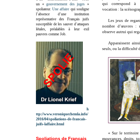
qui correspond à 
un «
gouvernement des juges
»
spoliateur.
Une affaire
qui souligne
vocation : la scénogra
l’absence d’une institution
représentative des Français juifs
Les jeux de regard
susceptible de les sauver d’attaques
nombre d’œuvres : 
létales, préalables à leur exil
observe autrui qui reg
pauvres comme Job.
Apparaissent ainsi
seuls, ou la difficulté
h
ttp://www.veroniquechemla.info/
2016/04/spoliations-de-francais-
juifs-laffaire.html
« Sur le territoire
Spoliations de Français
mouvances, droits, to