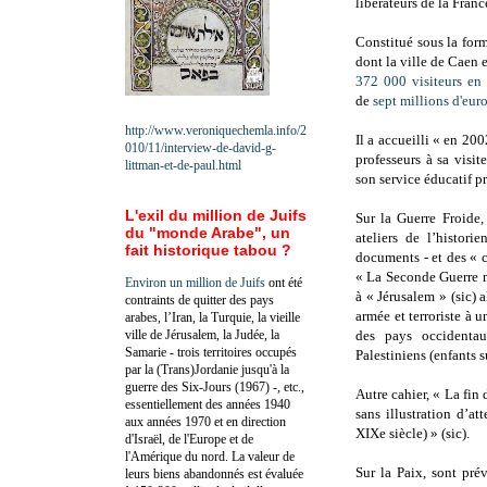
libérateurs de la Franc
Constitué sous la for
dont la ville de Caen e
372 000 visiteurs en
de
sept millions d'eur
http://www.veroniquechemla.info/2
Il a accueilli « en 20
010/11/interview-de-david-g-
professeurs à sa visi
littman-et-de-paul.html
son service éducatif 
L'exil du million de Juifs
Sur la Guerre Froide,
du "monde Arabe", un
ateliers de l’histor
fait historique tabou ?
documents - et des « ca
« La Seconde Guerre m
Environ un million de Juifs
ont été
à « Jérusalem » (sic) a
contraints de quitter des pays
armée et terroriste à 
arabes, l’Iran, la Turquie, la vieille
ville de Jérusalem, la Judée, la
des pays occidentau
Samarie - trois territoires occupés
Palestiniens (enfants 
par la (Trans)Jordanie jusqu'à la
guerre des Six-Jours (1967) -, etc.,
Autre cahier, « La fin 
essentiellement des années 1940
sans illustration d’att
aux années 1970 et en direction
XIXe siècle) » (sic).
d'Israël, de l'Europe et de
l'Amérique du nord. La valeur de
Sur la Paix, sont pré
leurs biens abandonnés est évaluée