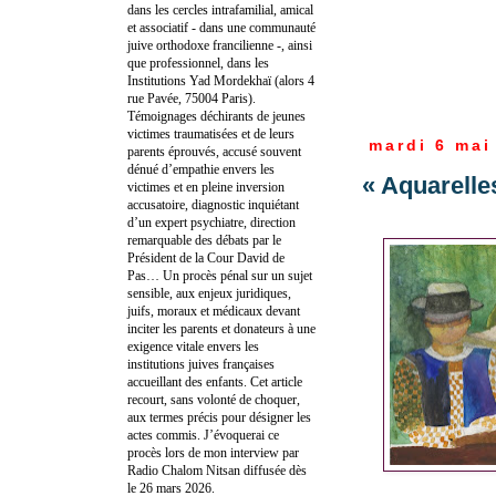
dans les cercles intrafamilial, amical
et associatif - dans une communauté
juive orthodoxe francilienne -, ainsi
que professionnel, dans les
Institutions Yad Mordekhaï (alors 4
rue Pavée, 75004 Paris).
Témoignages déchirants de jeunes
victimes traumatisées et de leurs
mardi 6 mai
parents éprouvés, accusé souvent
dénué d’empathie envers les
« Aquarelle
victimes et en pleine inversion
accusatoire, diagnostic inquiétant
d’un expert psychiatre, direction
remarquable des débats par le
Président de la Cour David de
Pas… Un procès pénal sur un sujet
sensible, aux enjeux juridiques,
juifs, moraux et médicaux devant
inciter les parents et donateurs à une
exigence vitale envers les
institutions juives françaises
accueillant des enfants. Cet article
recourt, sans volonté de choquer,
aux termes précis pour désigner les
actes commis. J’évoquerai ce
procès lors de mon interview par
Radio Chalom Nitsan diffusée dès
le 26 mars 2026.