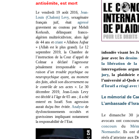
antisémite, est mort
Le vendredi 19 août 2016,
Jean-
Louis (Chalom) Levy
, sexagénaire
français juif, était
agressé
gravement au couteau par Mehdi
Kerkoub, délinquant franco-
algérien multirécidiviste, alors âgé
de 44 ans et
criant
« Allahou Aqbar
» (Allah est le plus grand). Le 12
septembre 2019, la Chambre de
infondée visant les J
l’instruction de la Cour d’appel de
jour avec les
dessins
Colmar a déclaré l’agresseur
la libération de la 
pénalement irresponsable
«
en
interrogations argume
raison d’un trouble psychique ou
jury
, la plaidoirie 
neuropsychique ayant, au moment
l’université al-Qods e
des faits, aboli son discernement ou
d'Israël a réagi ave
le contrôle de ses actes
»
. Le 30
décembre 2019, Jean-Louis Levy
est décédé à l’âge de 65 ans ; il a été
Le mémorial de Caen
enterré en Israël. Son agression
L’ambassade d’Israë
aurait du/pu être évitée.
Analyse
de
dysfonctionnements occultés et
Le dimanche 30 ja
gravissimes impliquant notamment
avocats ont concouru
la responsabilité de l’Etat.
concours
du
Mém
Normandie
. Ils ont 
réels d’atteinte aux 