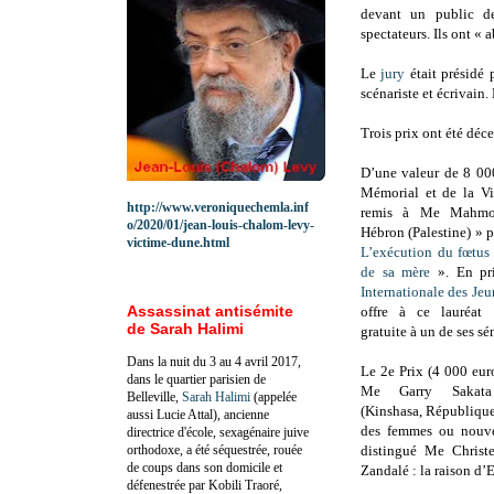
devant un public d
spectateurs. Ils ont « 
Le
jury
était présidé 
scénariste et écrivain
Trois prix ont été déce
D’une valeur de 8 000
Mémorial et de la Vi
http://www.veroniquechemla.inf
remis à Me Mahmo
o/2020/01/jean-louis-chalom-levy-
Hébron (Palestine) » p
victime-dune.html
L’exécution du fœtus 
de sa mère
». En pr
Internationale des Je
Assassinat antisémite
offre à ce lauréat 
de Sarah Halimi
gratuite à un de ses s
Dans la nuit du 3 au 4 avril 2017,
Le 2e Prix (4 000 eur
dans le quartier parisien de
Me Garry Sakat
Belleville,
Sarah Halimi
(appelée
(Kinshasa, République
aussi Lucie Attal), ancienne
des femmes ou nouve
directrice d'école, sexagénaire juive
orthodoxe, a été séquestrée, rouée
distingué Me Christe
de coups dans son domicile et
Zandalé : la raison d’E
défenestrée par Kobili Traoré,