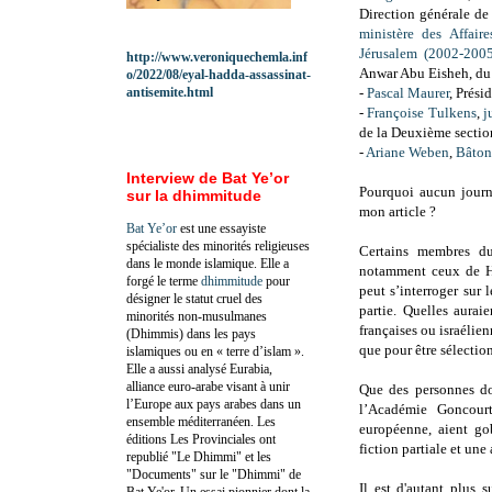
Direction générale de
ministère des Affair
Jérusalem (2002-200
http://www.veroniquechemla.inf
Anwar Abu Eisheh, du c
o/2022/08/eyal-hadda-assassinat-
antisemite.html
-
Pascal Maurer
, Prési
-
Françoise Tulkens
,
j
de la Deuxième sectio
-
Ariane Weben
,
Bâtonn
Interview de Bat Ye’or
Pourquoi aucun journa
sur la dhimmitude
mon article ?
Bat Ye’or
est une essayiste
spécialiste des minorités religieuses
Certains membres du 
dans le monde islamique. Elle a
notamment ceux de Heb
forgé le terme
dhimmitude
pour
peut s’interroger sur 
désigner le statut cruel des
partie. Quelles aurai
minorités non-musulmanes
françaises ou israélien
(Dhimmis) dans les pays
que pour être sélectio
islamiques ou en « terre d’islam ».
Elle a aussi analysé Eurabia,
alliance euro-arabe visant à unir
Que des personnes do
l’Europe aux pays arabes dans un
l’Académie Goncourt 
ensemble méditerranéen. Les
européenne, aient go
éditions Les Provinciales ont
fiction partiale et une
republié "Le Dhimmi" et les
"Documents" sur le "Dhimmi" de
Il est d'autant plus
Bat Ye'or. Un essai pionnier dont la