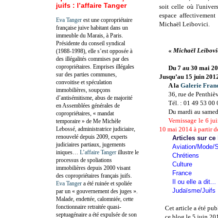
juifs : l’affaire Tanger
soit celle où l'unive
espace affectivement
Eva Tanger
est une copropriétaire
Michaël Leibovici.
française juive habitant dans un
immeuble du Marais, à Paris.
Présidente du conseil syndical
«
Michaël Leibovi
(1988-1998), elle s’est opposée à
des illégalités commises par des
copropriétaires. Emprises illégales
Du 7 au 30 mai 2
sur des parties communes,
Jusqu’au 15 juin 201
convoitise et spéculation
A la
Galerie Franc
immobilières, soupçons
36, rue de Penthiè
d’antisémitisme, abus de majorité
Tél. : 01 49 53 00
en Assemblées générales de
Du mardi au samedi
copropriétaires, « mandat
Vernissage le 6 jui
temporaire » de Me Michèle
Lebossé, administratrice judiciaire,
10 mai 2014 à partir d
renouvelé depuis 2009, experts
Articles sur ce
judiciaires partiaux, jugements
Aviation/Mode/S
iniques…
L’affaire Tanger
illustre le
Chrétiens
processus de spoliations
Culture
immobilières depuis 2000 visant
France
des copropriétaires français juifs.
Il ou elle a dit...
Eva Tanger
a été ruinée et spoliée
Judaïsme/Juifs
par un « gouvernement des juges ».
Malade, endettée, calomniée, cette
fonctionnaire retraitée quasi-
Cet article a été pu
septuagénaire a été expulsée de son
ce blog le 5 juin 20