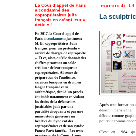
La Cour d’appel de Paris
mercredi 14
a condamné des
copropriétaires juifs
La sculptri
français en créant leur «
dette » !
En 2017, la Cour d’appel de
Paris
a condamné
injustement
M. B., copropriétaires Juifs
français, pour un prétendu «
arriéré de charges de copropriété
». Et ce, alors qu’elle donnait des
chiffres prouvant un solde
créditeur de leur compte de
copropriétaires. Absence de
préparation de l’audience,
carences basiques en droit, en
langue française et en
arithmétique, déni d’un procès
équitable notamment en violant
les droits de la défense des
Après une formation 
justiciables juifs par une
dessin parisienne
partialité choquante et par une
débute comme graphist
mansuétude généreuse au
poursuit comme décora
bénéfice du Syndicat des
copropriétaires et de son syndic
Foncia Paris fautifs… Les trois
C’est en 1984 qu’
magistrats de la Cour - Laure