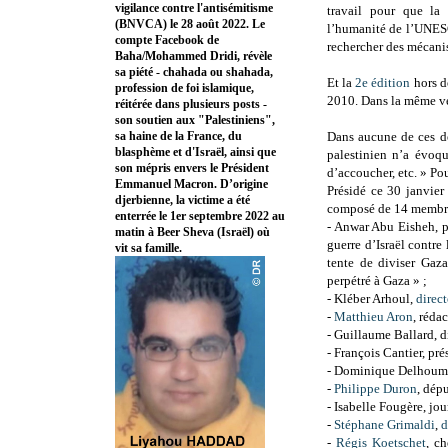
vigilance contre l'antisémitisme
travail pour que la
(BNVCA) le 28 août 2022. Le
l’humanité de l’UNESC
compte Facebook de
rechercher des mécani
Baha/Mohammed Dridi, révèle
sa piété - chahada ou shahada,
Et la
2e édition
hors d
profession de foi islamique,
2010. Dans la même vei
réitérée dans plusieurs posts -
son soutien aux "Palestiniens",
sa haine de la France, du
Dans aucune de ces de
blasphème et d'Israël, ainsi que
palestinien n’a évoq
son mépris envers le Président
d’accoucher, etc. » Po
Emmanuel Macron. D’origine
Présidé ce 30 janvie
djerbienne, la victime a été
composé de 14 membre
enterrée le 1er septembre 2022 au
- Anwar Abu Eisheh, pr
matin à Beer Sheva (Israël) où
guerre d’Israël contr
vit sa famille.
tente de diviser Gaza
perpétré à Gaza » ;
- Kléber Arhoul,
direc
-
Matthieu Aron
, réda
- Guillaume Ballard, d
- François Cantier, pré
- Dominique Delhoume,
-
Philippe Duron
, dép
- Isabelle Fougère, jou
-
Stéphane Grimaldi
,
d
-
Régis Koetschet
, c