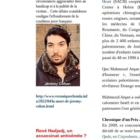
circonstances aggravantes liées au
Heart
(SACH) coopèr
handicap et à la judéité de la
Center à Holon (Is
victime... Cette affaire scandaleuse
opérations chirurgi
souligne l'effondrement de la
toutes origines, nota
condition juive française.
les médecins de l'
Roumanie, du Congo,
Chine, du Vietnam, et
plus de 2 400 enfants
palestinienne, de Jor
nombre d'enfants trai
passé de 48 en 1996 à
Que Mahmoud Arqan ait
d'honneur », l'en
scolaires palestinien
révélateur. Etrange se
http://www.veroniquechemla.inf
Mahmoud Arqan a usé de
o/2022/04/la-mort-de-jeremy-
calomnier Israël et e
cohen.html
partenaires l'ont géné
Chronique d’un Prix
En 2009, ce concours 
René Hadjadj, un
décidé de se tenir ho
assassinat antisémite ?
Quds, en Cisjordanie,