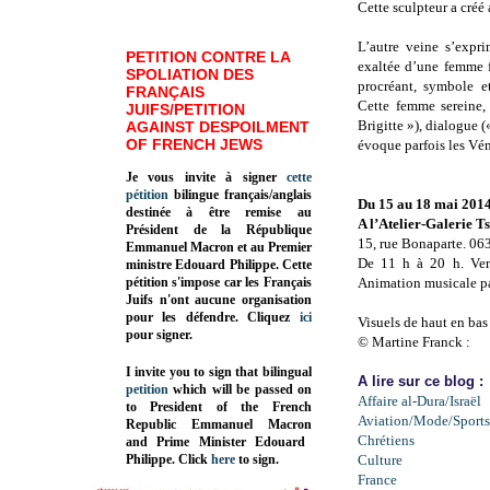
Cette sculpteur a créé
L’autre veine s’expr
PETITION CONTRE LA
exaltée d’une femme 
SPOLIATION DES
procréant, symbole e
FRANÇAIS
Cette femme sereine,
JUIFS/PETITION
Brigitte »), dialogue («
AGAINST DESPOILMENT
OF FRENCH JEWS
évoque parfois les Vé
Je vous invite à signer
cette
pétition
bilingue français/anglais
Du 15 au 18 mai 201
destinée à être remise au
A l’Atelier-Galerie T
Président de la République
15, rue Bonaparte. 06
Emmanuel Macron et au Premier
De 11 h à 20 h. Vern
ministre Edouard Philippe. Cette
pétition s'impose car les Français
Animation musicale p
Juifs n'ont aucune organisation
pour les défendre. Cliquez
ici
Visuels de haut en bas
pour signer.
© Martine Franck :
I invite you to sign that bilingual
A lire sur ce blog :
petition
which will be passed on
Affaire al-Dura/Israël
to President of the French
Aviation/Mode/Sports
Republic
Emmanuel Macron
Chrétiens
and Prime Minister
Edouard
Philippe
.
Click
here
to sign.
Culture
France