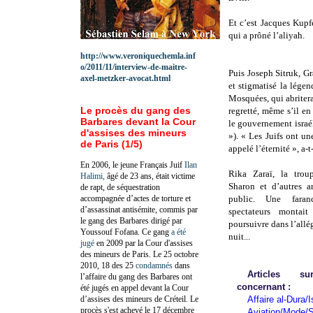
Et c’est Jacques Kupf
qui a prôné l’aliyah.
http://www.veroniquechemla.inf
o/2011/11/interview-de-maitre-
Puis Joseph Sitruk, G
axel-metzker-avocat.html
et stigmatisé la lége
Mosquées, qui abriterai
Le procès du gang des
regretté, même s’il en
Barbares devant la Cour
le gouvernement israél
d'assises des mineurs
»). « Les Juifs ont u
de Paris (1/5)
appelé l’éternité », a-t
En 2006, le jeune Français Juif
Ilan
Rika Zaraï, la trou
Halimi,
âgé de 23 ans, était victime
Sharon et d’autres ar
de rapt, de séquestration
accompagnée d’actes de torture et
public. Une fara
d’assassinat antisémite, commis par
spectateurs montai
le gang des Barbares dirigé par
poursuivre dans l’allé
Youssouf Fofana. Ce gang
a été
nuit...
jugé
en 2009 par la Cour d'assises
des mineurs de Paris. Le 25 octobre
2010, 18 des 25
condamnés
dans
Articles 
l’affaire du gang des Barbares ont
concernant :
été jugés en appel devant la Cour
d’assises des mineurs de Créteil. Le
Affaire al-Dura/I
procès s'est achevé le 17 décembre
Aviation/Mode/S