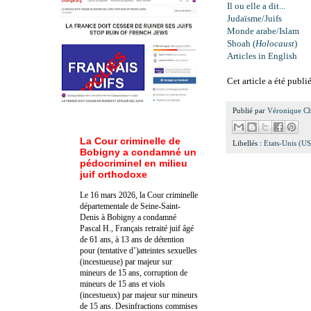
Il ou elle a dit...
Judaïsme/Juifs
Monde arabe/Islam
Shoah (
Holocaust
)
Articles in English
Cet article a été publi
Publié par
Véronique C
La Cour criminelle de
Libellés :
Etats-Unis (U
Bobigny a condamné un
pédocriminel en milieu
juif orthodoxe
Le 16 mars 2026, la Cour criminelle
départementale de Seine-Saint-
Denis à Bobigny a condamné
Pascal H., Français retraité juif âgé
de 61 ans, à 13 ans de détention
pour (tentative d’)atteintes sexuelles
(incestueuse) par majeur sur
mineurs de 15 ans, corruption de
mineurs de 15 ans et viols
(incestueux) par majeur sur mineurs
de 15 ans. Des
infractions commises