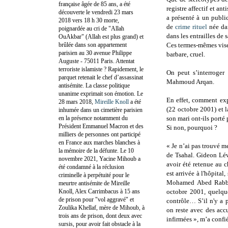
française âgée de 85 ans, a été
registre affectif et a
découverte le vendredi 23 mars
a présenté à un publi
2018 vers 18 h 30 morte,
de
crime rituel
née dan
poignardée au cri de "Allah
dans les entrailles de 
OuAkbar" (Allah est plus grand) et
brûlée dans son appartement
Ces termes-mêmes visent
parisien au 30 avenue Philippe
barbare, cruel.
Auguste - 75011 Paris. Attentat
terroriste islamiste ? Rapidement, le
On peut s’interroger 
parquet retenait le chef d’assassinat
Mahmoud Arqan.
antisémite. La classe politique
unanime exprimait son émotion. Le
En effet, comment exp
28 mars 2018,
Mireille Knoll
a été
(22 octobre 2001) et l
inhumée dans un cimetière parisien
en la présence notamment du
son mari ont-ils porté 
Président Emmanuel Macron et des
Si non, pourquoi ?
milliers de personnes ont participé
en France aux marches blanches à
« Je n’ai pas trouvé me
la mémoire de la défunte. Le 10
de Tsahal. Gideon L
novembre 2021, Yacine Mihoub a
avoir été retenue au c
été condamné à la réclusion
est arrivée à l'hôpital
criminelle à perpétuité pour le
Mohamed Abed Rabbo, 
meurtre antisémite de Mireille
Knoll, Alex Carrimbacus à 15 ans
octobre 2001, quelqu
de prison pour "vol aggravé" et
contrôle… S’il n'y a 
Zoulika Khellaf, mère de Mihoub, à
on reste avec des accu
trois ans de prison, dont deux avec
infirmées », m’a confié
sursis, pour avoir fait obstacle à la