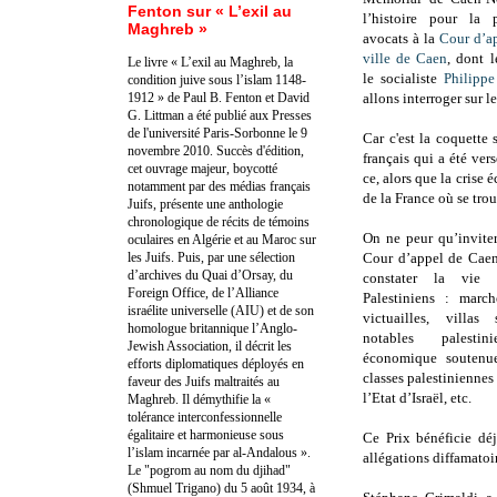
Fenton sur « L’exil au
l’histoire pour la 
Maghreb »
avocats à la
Cour d’a
ville de Caen
, dont l
Le livre « L’exil au Maghreb, la
le socialiste
Philipp
condition juive sous l’islam 1148-
1912 » de Paul B. Fenton et David
allons interroger sur l
G. Littman a été publié aux Presses
de l'université Paris-Sorbonne le 9
Car c'est la coquette
novembre 2010. Succès d'édition,
français qui a été ver
cet ouvrage majeur, boycotté
ce, alors que la cris
notamment par des médias français
de la France où se tro
Juifs, présente une anthologie
chronologique de récits de témoins
On ne peur qu’inviter
oculaires en Algérie et au Maroc sur
les Juifs. Puis, par une sélection
Cour d’appel de Caen 
d’archives du Quai d’Orsay, du
constater la vie 
Foreign Office, de l’Alliance
Palestiniens : marc
israélite universelle (AIU) et de son
victuailles, villas
homologue britannique l’Anglo-
notables palestini
Jewish Association, il décrit les
économique soutenue
efforts diplomatiques déployés en
classes palestiniennes
faveur des Juifs maltraités au
l’Etat d’Israël, etc.
Maghreb. Il démythifie la «
tolérance interconfessionnelle
égalitaire et harmonieuse sous
Ce Prix bénéficie dé
l’islam incarnée par al-Andalous ».
allégations diffamato
Le "pogrom au nom du djihad"
(Shmuel Trigano) du 5 août 1934, à