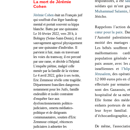
respiratoires, a été
sa
La mort de Jérémie
soldats qui m’ont gra
Cohen
Muhammad Salamin
,
Jérémie Cohen
était un Français juif
Jéricho.
qui souffrait d'un léger handicap
mental et portait souvent sa kippa
Rappelons l’action d
blanche. Battu par une quinzaine.
cœur pour la paix
. Da
Le 16 février 2022, vers 20 h, à
l’Autorité palestini
Bobigny (Seine-Saint-Denis), il est
moitié des mariages 
sauvagement agressé physiquement
par une quinzaine d'individus. Il
Les bébés souffrent 
parvient à fuir, mais en traversant
malformations ca
les voies du tramway, il est percuté
population générale 
par une rame, et décède à l'hôpital.
paix assure, avec les a
L'enquête piétine, malgré celle
israéliennes et
l’hô
menée par la famille de la victime.
Jérusalem
, des opérat
Le 4 avril 2022, grâce à ses twitts,
12 000 euros pris en c
Eric Zemmour révèle cette tragédie.
effectuée par semain
Département francilien dangereux
notamment pour les Juifs, famille
sont des Gazaouis, et
endeuillée et isolée contrainte
hospitalisé de sa mèr
d'enquêter face aux
Elle forme des médec
dysfonctionnements politico-
enfants porteurs de m
judiciaires, omerta médiatico-
leur foyer familial.
politique et de dirigeants
d’échocardiographie, e
communautaires, soutien d'Eric
Zemmour critiqué, réticences
De même, l'associati
judiciaires à admettre les