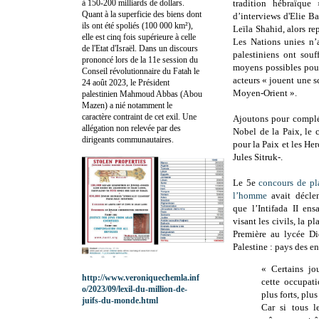
à 150-200 milliards de dollars.
tradition hébraïque
Quant à la superficie des biens dont
d’interviews d'Elie Ba
ils ont été spoliés (100 000 km²),
Leïla Shahid, alors re
elle est cinq fois supérieure à celle
Les Nations unies n’a
de l'Etat d'Israël. Dans un discours
palestiniens ont sou
prononcé lors de la 11e session du
moyens possibles pour
Conseil révolutionnaire du Fatah le
acteurs « jouent une sc
24 août 2023, le Président
Moyen-Orient ».
palestinien Mahmoud Abbas (Abou
Mazen) a nié notamment le
caractère contraint de cet exil. Une
Ajoutons pour complét
allégation non relevée par des
Nobel de la Paix, le 
dirigeants communautaires.
pour la Paix et les Her
Jules Sitruk-.
Le 5e
concours de pla
l’homme
avait déclen
que l’Intifada II ens
visant les civils, la p
Première au lycée Did
Palestine : pays des enf
« Certains jou
http://www.veroniquechemla.inf
cette occupati
o/2023/09/lexil-du-million-de-
plus forts, plu
juifs-du-monde.html
Car si tous le