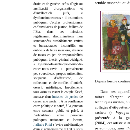
semble suspendu ou dil
droite et de gauche, refus d’agir ou
inefficacité d’organisations et
d’intellectuels juifs, «
dysfonctionnements » d’institutions
publiques, d'ordres professionnels
et d'auxiliaires de justice, faillites de
l’Etat dans ses missions
régaliennes, discriminations non
sanctionnées,
establishment
, entités
et bureaucraties incontrôlés ou
oublieux de leurs missions, absence
de mises en jeu de responsabilités
publiques, intérêt général dédaigné,
« système-de-santé-que-le-monde-
entier-nous-envie » partialement
peu sourcilleux, propos antisémites,
soupçons d’affairisme, de
Depuis lors, je continu
collusions et de conflits d’intérêt,
omerta
médiatique, harcèlements
Dans ses aquarel
tous azimuts visant le couple Krief,
menace d'un
huissier de justice
de
mines d’argent et
casser une porte…
A la confluence
techniques mixtes, hui
entre politique et santé, à la jonction
collages d’étiquettes, 
entre secteurs public et privé, à
sachets («
Voyages
l’articulation entre pouvoirs
présentée à la gal
politiques nationaux et locaux,
(2004), cet artiste «
m
l’affaire Krief
s’avère emblématique
personnages, sans thé
d’un « antisémitisme d’Etat » sous