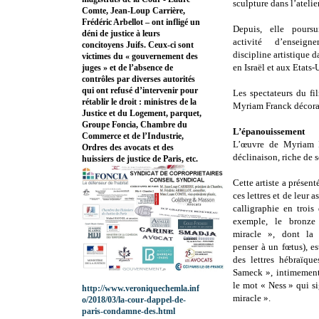
sculpture dans l’ateli
Comte, Jean-Loup Carrière,
Frédéric Arbellot – ont infligé un
Depuis, elle pours
déni de justice à leurs
activité d’enseig
concitoyens Juifs. Ceux-ci sont
discipline artistique d
victimes du « gouvernement des
en Israël et aux Etats-
juges » et de l’absence de
contrôles par diverses autorités
qui ont refusé d’intervenir pour
Les spectateurs du fi
rétablir le droit : ministres de la
Myriam Franck décorant
Justice et du Logement, parquet,
Groupe Foncia, Chambre du
L’épanouissement
Commerce et de l’Industrie,
L’œuvre de Myriam Fr
Ordres des avocats et des
déclinaison, riche de 
huissiers de justice de Paris, etc.
Cette artiste a présen
ces lettres et de leur 
calligraphie en trois
exemple, le bronze
miracle », dont la 
penser à un fœtus), est
des lettres hébraïq
Sameck », intimement
le mot « Ness » qui s
http://www.veroniquechemla.inf
miracle ».
o/2018/03/la-cour-dappel-de-
paris-condamne-des.html