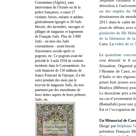
Stéphane Grimaldi a
Constantine (Algérie), sans
déroulera à l'universi
intervention de l'Armée ou de la
un des amphis du M
police françaises, a causé 27
dessinateurs du monde
victimes Juives, enfants et adultes
généralement égorgés et 26 Juifs
2011 dans le cadre d
blessés, des incendies, saccages et
jours de débats, ave
pillages de magasins et logements
plaidoirie de Me Ma
de Français Juifs. Plus de 3 000
de la libération de la
Juifs - un tiers des Juifs
Caen. La
vidéo de ce 
constantinois - ayant besoin
d'assistance sociale après ce
Le
quatrième concour
pogrom, etc. Ce pogrom avait été
s'est déroulé le 6 o
précédé le 3 août 1934 de violents
incidents dans le Constantinois. Au
Jérusalem. Organisé pa
coût financier de 150 millions de
l’Homme de Caen, ave
francs Poincaré de l'époque, il a été
d’Italie et des régio
suivi pendant des mois par le
prises huit jeunes avo
boycott de magasins Juifs, du non
Bradiya (Hébron) pou
paiement par des musulmans de
Le deuxième prix a été
leurs dettes auprès de leurs prêteurs
un cas d’avortement fo
Juifs, etc.
(Ramallah) pour une p
Est et l’occupation de
Un Mémorial de Caen
Dirigé par
Stéphane G
président François Mi