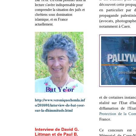
découvert cette propag
lecture s'avère indispensable pour
comprendre la situation des juifs et
en particulier par 
chrétiens sous domination
propagande palestini
islamique, et en France
(avocats, photographe
actuellement.
notamment à Caen.
et de certaines instan
http://www.veroniquechemla.inf
réalité sur l'Etat d'
o/2010/01/interview-de-bat-yeor-
diffamation de l'Eta
sur-la-dhimmitude.html
Protection de la Co
France.
Interview de David G.
Ce concours est 
Littman et de Paul B.
Mémorial de Caen-No