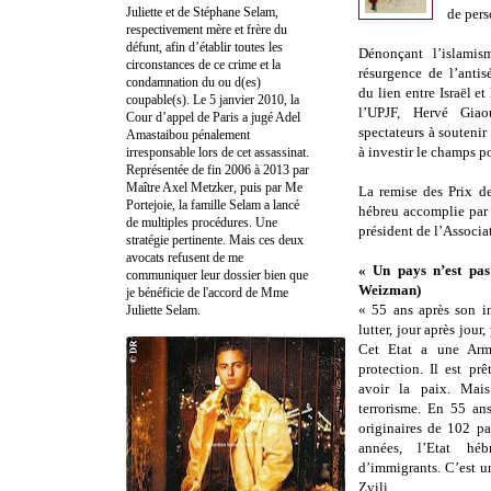
Juliette et de Stéphane Selam,
de pers
respectivement mère et frère du
défunt, afin d’établir toutes les
Dénonçant l’islamis
circonstances de ce crime et la
résurgence de l’antis
condamnation du ou d(es)
du lien entre Israël et
coupable(s). Le 5 janvier 2010, la
l’UPJF, Hervé Giao
Cour d’appel de Paris a jugé Adel
spectateurs à soutenir 
Amastaibou pénalement
à investir le champs po
irresponsable lors de cet assassinat.
Représentée de fin 2006 à 2013 par
Maître Axel Metzker, puis par Me
La remise des Prix de
Portejoie, la famille Selam a lancé
hébreu accomplie par
de multiples procédures. Une
président de l’Associa
stratégie pertinente. Mais ces deux
avocats refusent de me
« Un pays n’est pa
communiquer leur dossier bien que
Weizman)
je bénéficie de l'accord de Mme
« 55 ans après son i
Juliette Selam.
lutter, jour après jou
Cet Etat a une Armé
protection. Il est pr
avoir la paix. Mai
terrorisme. En 55 ans,
originaires de 102 pa
années, l’Etat hé
d’immigrants. C’est un
Zvili.