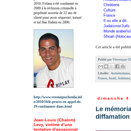
2010.
Fofana a été c
ondamné en
Chrétiens
2009 à la réclusion criminelle à
Culture
perpétuité assortie de 22 ans de
France
sûreté pour avoir séquestré, torturé
Il ou elle a dit...
et tué Ilan Halimi en 2006.
Judaïsme/Juifs
Monde arabe/Is
Shoah (
Holocau
Cet article a été publi
Publié par
Véronique C
Libellés :
Antisémitisme
France
,
Israël
,
Judaïsme
http://www.veroniquechemla.inf
dimanche 4
o/2010/10/le-proces-en-appel-de-
19-condamnes-dans.html
Le mémoria
diffamation 
Jean-Louis (Chalom)
Levy, victime d’une
tentative d’assassinat