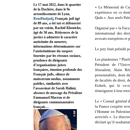
Le 17 mai 2022, dans le quartier
« Le Mémorial de Caen
de la Duchère, dans le 9e
expérience en ce doma
arrondissement de Lyon,
Quds ». Aux seuls Pale
RenéHadjadj
, Français juif âgé
de 89 ans, a été tué et défenestré
par un voisin, Rachid Kheniche,
Organisé par « la Facu
âgé de 50 ans. Réticences de la
international des dr
justice à admettre le caractère
avocats européens et p
antisémite du meurtre,
informations déterminantes sur
Le jury était présidé 
l’antisémitisme du suspect
fournies par les réseaux sociaux,
Les plaidoiries ? Plutô
prudence de dirigeants
Président de l’Univ
d’organisations juives
françaises, émotion profonde des
Jérusalem, Alain R
Français juifs, silence de
personnalités, dont d
mainstream medias
, notamment
de facultés de droit, d
publics, similarités avec
Eisheh, qui le co-o
l’assassinat de Sarah Halimi,
témoignent à leur reto
absence de message du Président
Emmanuel Macron et de
Le « Consul général de
dirigeants communautaires
la France coopère avec
français…
l’Homme en Palestine
activités ». Le direc
déclaré qu’il souhaitai