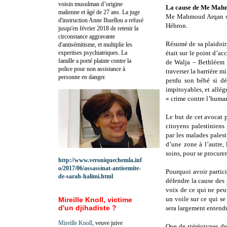
voisin musulman d’origine
La cause de Me Mah
malienne et âgé de 27 ans. La juge
Me Mahmoud Arqan se 
d'instruction Anne Ihuellou a refusé
Hébron.
jusqu'en février 2018 de retenir la
circonstance aggravante
Résumé de sa plaidoir
d'antisémitisme, et multiplie les
expertises psychiatriques. La
était sur le point d’ac
famille a porté plainte contre la
de Walja – Bethléem –
police pour non assistance à
traverser la barrière mi
personne en danger.
perdu son bébé si dé
impitoyables, et allég
« crime contre l’human
Le but de cet avocat 
citoyens palestiniens
par les malades palest
d’une zone à l’autre,
soins, pour se procur
http://www.veroniquechemla.inf
o/2017/06/assassinat-antisemite-
Pourquoi avoir partic
de-sarah-halimi.html
défendre la cause des 
voix de ce qui ne peuv
un voile sur ce qui s
Mireille Knoll, victime
d'un djihadiste ?
sera largement entend
Mireille Knoll
, veuve juive
Que de stéréotypes de