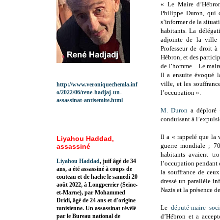
« Le Maire d’Hébron
Philippe Duron, qui 
s’informer de la situat
habitants. La délégat
adjointe de la ville
Professeur de droit à
Hébron, et des partici
de l’homme... Le maire
Il a ensuite évoqué l
ville, et les souffra
http://www.veroniquechemla.inf
o/2022/06/rene-hadjaj-un-
l’occupation ».
assassinat-antisemite.html
M. Duron
a déploré «
conduisant à l’expulsio
Il a « rappelé que la
Liyahou Haddad,
guerre mondiale ; 70
assassiné
habitants avaient t
Liyahou Haddad
, juif âgé de 34
l’occupation pendant q
ans, a été assassiné à coups de
la souffrance de ceux
couteau et de hache le samedi 20
dressé un parallèle in
août 2022, à Longperrier (Seine-
Nazis et la présence de
et-Marne), par Mohammed
Dridi, âgé de 24 ans et d'origine
Le
député-maire soc
tunisienne. Un assassinat révélé
par le Bureau national de
d’Hébron et a accepté