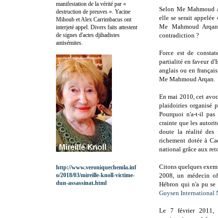
manifestation de la vérité par «
Selon Me Mahmoud Arq
destruction de preuves ». Yacine
elle se serait appel
Mihoub et Alex Carrimbacus ont
Me Mahmoud Arqan et
interjeté appel. Divers faits attestent
de signes d'actes djihadistes
contradiction ?
antisémites.
Force est de consta
partialité en faveur d'
anglais ou en français
Me Mahmoud Arqan.
En mai 2010, cet avoca
plaidoiries organisé 
Pourquoi n'a-t-il pas
crainte que les autorit
doute la réalité des
richement dotée à Cae
national grâce aux re
Citons quelques exempl
http://www.veroniquechemla.inf
o/2018/03/mireille-knoll-victime-
2008, un médecin of
dun-assassinat.html
Hébron qui n'a pu se 
Guysen International
Le 7 février 2011