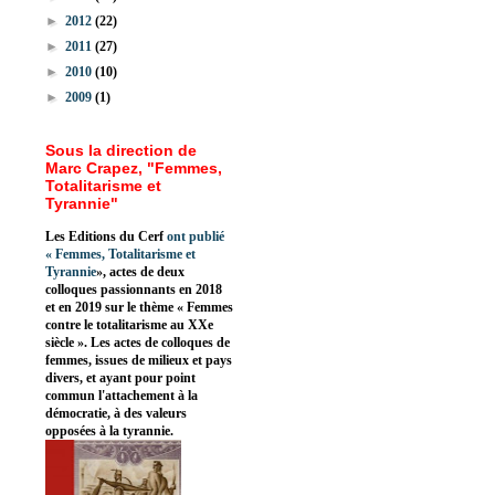
►
2012
(22)
►
2011
(27)
►
2010
(10)
►
2009
(1)
Sous la direction de
Marc Crapez, "Femmes,
Totalitarisme et
Tyrannie"
Les Editions du Cerf
ont publié
«
Femmes, Totalitarisme et
Tyrannie
», actes de deux
colloques passionnants en 2018
et en 2019 sur le thème « Femmes
contre le totalitarisme au XXe
siècle ». Les actes de colloques de
femmes, issues de milieux et pays
divers, et ayant pour point
commun l'attachement à la
démocratie, à des valeurs
opposées à la tyrannie.