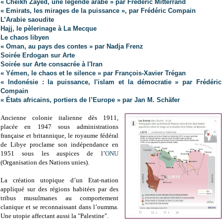
« Cheikh Zayed, une légende arabe » par Frédéric Mitterrand
« Emirats, les mirages de la puissance », par Frédéric Compain
L’Arabie saoudite
Hajj, le pèlerinage à La Mecque
Le chaos libyen
« Oman, au pays des contes » par Nadja Frenz
Soirée Erdogan sur Arte
Soirée sur Arte consacrée à l'Iran
« Yémen, le chaos et le silence » par François-Xavier Trégan
« Indonésie : la puissance, l'islam et la démocratie » par Frédéric
Compain
« États africains, portiers de l’Europe » par Jan M. Schäfer
Ancienne colonie italienne dès 1911,
placée en 1947 sous administrations
française et britannique, le royaume fédéral
de Libye proclame son indépendance en
1951 sous les auspices de l’
ONU
(Organisation des Nations unies).
La création utopique d’un Etat-nation
appliqué sur des régions habitées par des
tribus musulmanes au comportement
clanique et se reconnaissant dans l’oumma.
Une utopie affectant aussi la "Palestine".