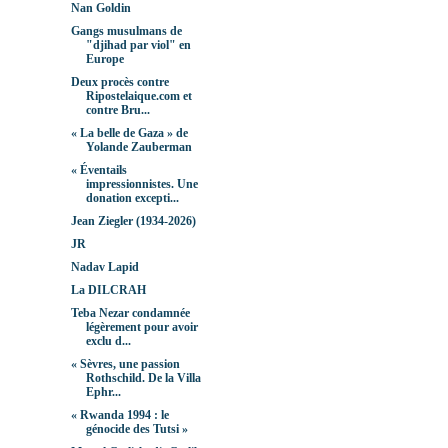
Nan Goldin
Gangs musulmans de
"djihad par viol" en
Europe
Deux procès contre
Ripostelaique.com et
contre Bru...
« La belle de Gaza » de
Yolande Zauberman
« Éventails
impressionnistes. Une
donation excepti...
Jean Ziegler (1934-2026)
JR
Nadav Lapid
La DILCRAH
Teba Nezar condamnée
légèrement pour avoir
exclu d...
« Sèvres, une passion
Rothschild. De la Villa
Ephr...
« Rwanda 1994 : le
génocide des Tutsi »