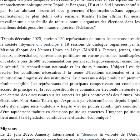
rapprochement politique entre Tripoli et Benghazi, l'Est et le Sud libyens contrôlé
par Haftar abritant l'essentiel des gisements d'hydrocarbures.Sans appuyer
explicitement le plan défini cette semaine, Khalifa Haftar affirme lui aussi
travailler sur « une feuille de route » pour « organiser des élections dans les
meilleurs délais possibles », sans en préciser l'échéance."
"Depuis décembre 2025, environ 120 représentants de toutes les composantes de
la société libyenne
ont participé
à 18 sessions de dialogue organisées par la
Mission d'appui des Nations Unies en Libye (MANUL). Femmes, jeunes, élus
locaux, universitaires, représentants politiques ou encore personnes handicapées
ont élaboré près de 600 recommandations portant sur la gouvernance, l'économie,
la sécurité, la réconciliation nationale et les droits humains. L'objectif est de
recréer les conditions nécessaires à la tenue d'élections nationales et à la
réunification progressive des institutions. Le processus a déjà produit un premier
résultat tangible. Les représentants des principaux camps rivaux ont conclu un
accord de principe sur la recomposition de la commission électorale nationale et
ont entamé des discussions sur les aspects les plus controversés des futures lois
électorales. Pour Hanna Tetteh, qui s'exprimait par visioconférence depuis Tripoli,
cette dynamique reste toutefois « fragile » et ne pourra aboutir qu'à condition
d'être rapidement traduite en décisions politiques concrètes. L'urgence politique
tient aussi à la dégradation continue de la situation économique."
Migrants
Le 23 juin 2026, Amnesty International a "
dénoncé
la volonté de l'Union
européenne de renforcer sa coopération avec les autorités libyennes, alors que la