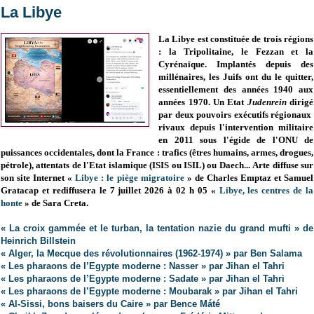
La Libye
La Libye est constituée de trois régions
: la Tripolitaine, le Fezzan et la
Cyrénaïque.
Implantés depuis des
millénaires, les
Juifs
ont du le quitter,
essentiellement des années 1940 aux
années 1970. Un Etat
Judenrein
dirigé
par deux pouvoirs exécutifs régionaux
rivaux
depuis
l'intervention militaire
en 2011 sous l'égide de l'ONU de
puissances occidentales, dont la France
: trafics (êtres humains, armes, drogues,
pétrole), attentats de l'Etat islamique (ISIS ou ISIL) ou Daech...
Arte diffuse sur
son site Internet «
Libye : le piège migratoire
» de Charles Emptaz et Samuel
Gratacap et rediffusera le 7 juillet 2026 à 02 h 05 «
Libye, les centres de la
honte
» de Sara Creta.
« La croix gammée et le turban, la tentation nazie du grand mufti » de
Heinrich Billstein
« Alger, la Mecque des révolutionnaires (1962-1974) » par Ben Salama
« Les pharaons de l’Egypte moderne : Nasser » par Jihan el Tahri
« Les pharaons de l’Egypte moderne : Sadate » par Jihan el Tahri
« Les pharaons de l’Egypte moderne : Moubarak » par Jihan el Tahri
« Al-Sissi, bons baisers du Caire » par Bence Máté