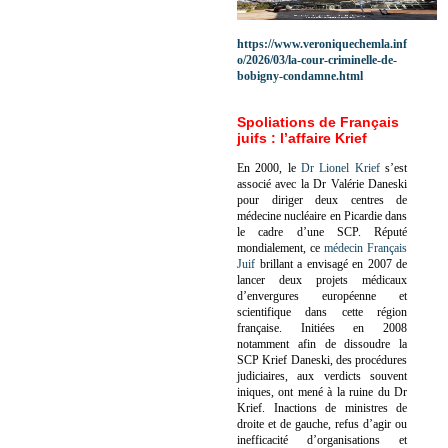
https://www.veroniquechemla.inf
o/2026/03/la-cour-criminelle-de-
bobigny-condamne.html
Spoliations de Français
juifs : l’affaire Krief
En 2000, le
Dr Lionel Krief
s’est
associé avec la Dr Valérie Daneski
pour diriger deux centres de
médecine nucléaire en Picardie dans
le cadre d’une SCP.
Réputé
mondialement, ce
médecin Français
Juif
brillant a envisagé en 2007 de
lancer deux projets médicaux
d’envergures européenne et
scientifique dans cette région
française.
Initiées en 2008
notamment afin de dissoudre la
SCP Krief Daneski, des procédures
judiciaires, aux verdicts souvent
iniques, ont mené à la ruine du Dr
Krief.
Inactions de ministres de
droite et de gauche, refus d’agir ou
inefficacité d’organisations et