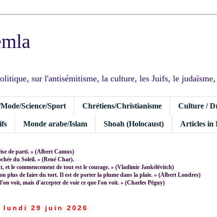
emla
tique, sur l'antisémitisme, la culture, les Juifs, le judaïsme, I
/Mode/Science/Sport
Chrétiens/Christianisme
Culture / D
fs
Monde arabe/Islam
Shoah (Holocaust)
Articles in
rise de parti. » (Albert Camus)
rochée du Soleil. » (René Char).
 et le commencement de tout est le courage. » (Vladimir Jankélévitch)
non plus de faire du tort. Il est de porter la plume dans la plaie. » (Albert Londres)
 l'on voit, mais d'accepter de voir ce que l'on voit. » (Charles Péguy)
lundi 29 juin 2026