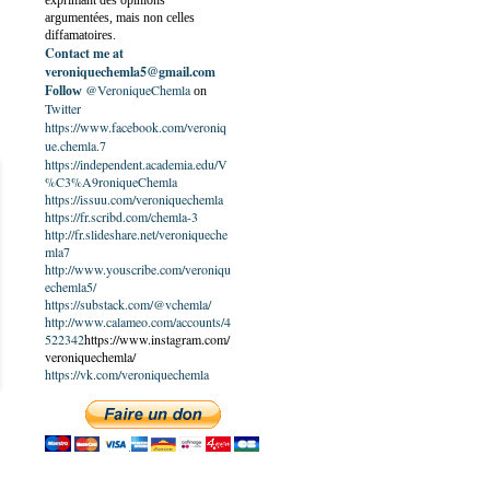
exprimant des opinions
argumentées, mais non celles
diffamatoires.
Contact me at
veroniquechemla5@gmail.com
@VeroniqueChemla
Follow
on
Twitter
https://www.facebook.com/veroniq
ue.chemla.7
https://independent.academia.edu/V
%C3%A9roniqueChemla
https://issuu.com/veroniquechemla
https://fr.scribd.com/chemla-3
http://fr.slideshare.net/veroniqueche
mla7
http://www.youscribe.com/veroniqu
echemla5/
https://substack.com/@vchemla/
http://www.calameo.com/accounts/4
522342
https://www.instagram.com/
veroniquechemla/
https://vk.com/veroniquechemla