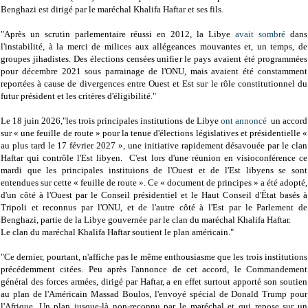
Benghazi est dirigé par le maréchal Khalifa Haftar et ses fils.
"Après un scrutin parlementaire réussi en 2012, la Libye
avait sombré
dans
l'instabilité, à la merci de milices aux allégeances mouvantes et, un temps, de
groupes jihadistes. Des élections censées unifier le pays avaient été programmées
pour décembre 2021 sous parrainage de l'ONU, mais avaient été constamment
reportées à cause de divergences entre Ouest et Est sur le rôle constitutionnel du
futur président et les critères d'éligibilité."
Le 18 juin 2026,"les trois principales institutions de Libye
ont annoncé
un accord
sur « une feuille de route » pour la tenue d'élections législatives et présidentielle «
au plus tard le 17 février 2027 », une initiative rapidement désavouée par le clan
Haftar qui contrôle l'Est libyen. C'est lors d'une réunion en visioconférence ce
mardi que les principales instituions de l'Ouest et de l'Est libyens se sont
entendues sur cette « feuille de route ». Ce « document de principes » a été adopté,
d'un côté à l'Ouest par le Conseil présidentiel et le Haut Conseil d'État basés à
Tripoli et reconnus par l'ONU, et de l'autre côté à l'Est par le Parlement de
Benghazi, partie de la Libye gouvernée par le clan du maréchal Khalifa Haftar.
Le clan du maréchal Khalifa Haftar soutient le plan américain."
"Ce dernier, pourtant, n'affiche pas le même enthousiasme que les trois institutions
précédemment citées. Peu après l'annonce de cet accord, le Commandement
général des forces armées, dirigé par Haftar, a en effet surtout apporté son soutien
au plan de l'Américain Massad Boulos, l'envoyé spécial de Donald Trump pour
l'Afrique. Un plan jusque-là non-reconnu par le maréchal et qui repose sur un