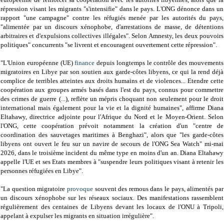
répression visant les migrants "s'intensifie" dans le pays. L'ONG dénonce dans un
rapport "une campagne" contre les réfugiés menée par les autorités du pays,
"alimentée par un discours xénophobe, d'arrestations de masse, de détentions
arbitraires et d'expulsions collectives illégales". Selon Amnesty, les deux pouvoirs
politiques" concurrents "se livrent et encouragent ouvertement cette répression".
"L'Union européenne (UE)
finance
depuis longtemps le contrôle des mouvements
migratoires en Libye par son soutien aux garde-côtes libyens, ce qui la rend déjà
complice de terribles atteintes aux droits humains et de violences... Etendre cette
coopération aux groupes armés basés dans l'est du pays, connus pour commettre
des crimes de guerre (...), reflète un mépris choquant non seulement pour le droit
international mais également pour la vie et la dignité humaines", affirme Diana
Eltahawy, directrice adjointe pour l'Afrique du Nord et le Moyen-Orient. Selon
l'ONG, cette coopération prévoit notamment la création d'un "centre de
coordination des sauvetages maritimes à Benghazi", alors que "les garde-côtes
libyens ont ouvert le feu sur un navire de secours de l'ONG Sea Watch" mi-mai
2026, dans le troisième incident du même type en moins d'un an. Diana Eltahawy
appelle l'UE et ses Etats membres à "suspendre leurs politiques visant à retenir les
personnes réfugiées en Libye".
"La question migratoire
provoque
souvent des remous dans le pays, alimentés par
un discours xénophobe sur les réseaux sociaux. Des manifestations rassemblent
régulièrement des centaines de Libyens devant les locaux de l'ONU à Tripoli,
appelant à expulser les migrants en situation irrégulière".