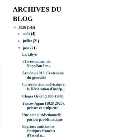
ARCHIVES DU
BLOG
▼
2026
(143)
►
août
(4)
►
juillet
(21)
▼
juin
(21)
La Libye
« Le testament de
Napoléon Ier »
Arménie 1915. Centenaire
du génocide
La révolution américaine et
la Déclaration d'indép...
Chana Orloff (1888-1968)
Yaacov Agam (1928-2026),
peintre et sculpteur
Une aide juridictionnelle
parfois problématique
Boycotts antisémites
étatiques français
d'Israël à...