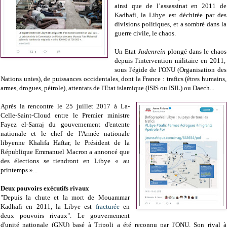
ainsi que de l’assassinat en 2011 de
Kadhafi, la Libye est déchirée par des
divisions politiques, et a sombré dans la
guerre civile, le chaos.
Un Etat
Judenrein
plongé
dans le chaos
depuis
l'intervention militaire en 2011,
sous l'égide de l'ONU (Organisation des
Nations unies), de puissances occidentales, dont la France
: trafics (êtres humains,
armes, drogues, pétrole), attentats de l'Etat islamique (ISIS ou ISIL) ou Daech...
Après la rencontre le 25 juillet 2017 à La-
Celle-Saint-Cloud entre le Premier ministre
Fayez el-Sarraj du gouvernement d'entente
nationale et le chef de l'Armée nationale
libyenne Khalifa Haftar, le Président de la
République Emmanuel Macron a annoncé que
des élections se tiendront en Libye « au
printemps »...
Deux pouvoirs exécutifs rivaux
"Depuis la chute et la mort de Mouammar
Kadhafi en 2011,
la Libye est
fracturée
en
deux pouvoirs rivaux". L
e gouvernement
d'unité nationale (GNU) basé à Tripoli a été reconnu par l'ONU. Son rival à