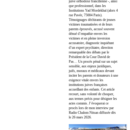
juive orthodoxe francilienne -, ainsi
que professionnel, dans les
Institutions Yad Mordekhaï (alors 4
rue Pavée, 75004 Paris).
Témoignages déchirants de jeunes
victimes traumatisées et de leurs
parents éprouvés, accusé souvent
dénué d’empathie envers les
victimes et en pleine inversion
accusatoire, diagnostic inquiétant
d’un expert psychiatre, direction
remarquable des débats par le
Président de la Cour David de
Pas… Un procès pénal sur un sujet
sensible, aux enjeux juridiques,
juifs, moraux et médicaux devant
inciter les parents et donateurs à une
exigence vitale envers les
institutions juives françaises
accueillant des enfants. Cet article
recourt, sans volonté de choquer,
aux termes précis pour désigner les
actes commis. J’évoquerai ce
procès lors de mon interview par
Radio Chalom Nitsan diffusée dès
le 26 mars 2026.