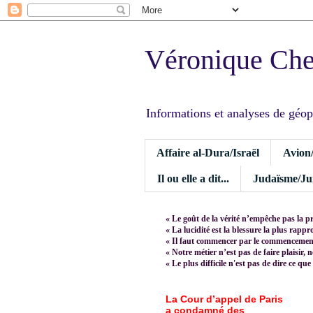
Véronique Ch
Informations et analyses de géopoli
Affaire al-Dura/Israël
Avion
Il ou elle a dit...
Judaïsme/Jui
« Le goût de la vérité n’empêche pas la p
« La lucidité est la blessure la plus rapp
« Il faut commencer par le commencement,
« Notre métier n’est pas de faire plaisir, 
« Le plus difficile n'est pas de dire ce que
La Cour d’appel de Paris
a condamné des