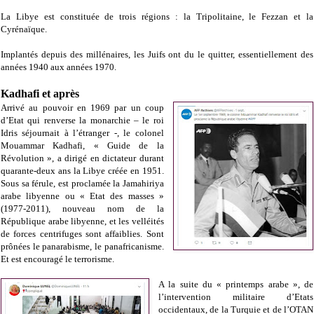
La Libye est constituée de trois régions : la Tripolitaine, le Fezzan et la
Cyrénaïque.
Implantés depuis des millénaires, les
Juifs
ont du le quitter, essentiellement des
années 1940 aux années 1970.
Kadhafi et après
Arrivé au pouvoir en 1969 par un coup
d’Etat qui renverse la monarchie – le roi
Idris séjournait à l’étranger -, le colonel
Mouammar Kadhafi, « Guide de la
Révolution », a dirigé en dictateur durant
quarante-deux ans la Libye créée en 1951.
Sous sa férule, est proclamée la Jamahiriya
arabe libyenne ou « Etat des masses »
(1977-2011), nouveau nom de la
République arabe libyenne, et les velléités
de forces centrifuges sont affaiblies. Sont
prônées le panarabisme, le panafricanisme.
Et est encouragé le terrorisme.
A la suite du « printemps arabe », de
l’intervention militaire d’Etats
occidentaux, de la Turquie et de l’OTAN