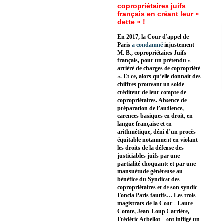
copropriétaires juifs
français en créant leur «
dette » !
En 2017, la Cour d’appel de
Paris
a condamné
injustement
M. B., copropriétaires Juifs
français, pour un prétendu «
arriéré de charges de copropriété
». Et ce, alors qu’elle donnait des
chiffres prouvant un solde
créditeur de leur compte de
copropriétaires. Absence de
préparation de l’audience,
carences basiques en droit, en
langue française et en
arithmétique, déni d’un procès
équitable notamment en violant
les droits de la défense des
justiciables juifs par une
partialité choquante et par une
mansuétude généreuse au
bénéfice du Syndicat des
copropriétaires et de son syndic
Foncia Paris fautifs… Les trois
magistrats de la Cour - Laure
Comte, Jean-Loup Carrière,
Frédéric Arbellot – ont infligé un