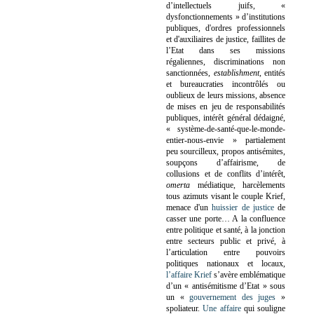
d’intellectuels juifs, «
dysfonctionnements » d’institutions
publiques, d'ordres professionnels
et d'auxiliaires de justice, faillites de
l’Etat dans ses missions
régaliennes, discriminations non
sanctionnées,
establishment
, entités
et bureaucraties incontrôlés ou
oublieux de leurs missions, absence
de mises en jeu de responsabilités
publiques, intérêt général dédaigné,
« système-de-santé-que-le-monde-
entier-nous-envie » partialement
peu sourcilleux, propos antisémites,
soupçons d’affairisme, de
collusions et de conflits d’intérêt,
omerta
médiatique, harcèlements
tous azimuts visant le couple Krief,
menace d'un
huissier de justice
de
casser une porte…
A la confluence
entre politique et santé, à la jonction
entre secteurs public et privé, à
l’articulation entre pouvoirs
politiques nationaux et locaux,
l’affaire Krief
s’avère emblématique
d’un « antisémitisme d’Etat » sous
un «
gouvernement des juges
»
spoliateur.
Une affaire
qui souligne