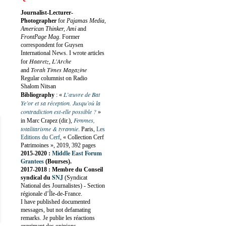
Journalist-Lecturer-
Photographer
for
Pajamas Media,
American Thinker, Ami
and
FrontPage Mag
. Former
correspondent for Guysen
International News. I wrote articles
Haaretz
L'Arche
for
,
Torah Times Magazine
and
Regular columnist on Radio
Shalom Nitsan
L’œuvre de Bat
Bibliography
:
«
Ye’or et sa réception. Jusqu’où la
contradiction est-elle possible ?
»
Femmes,
in Marc Crapez (dir.),
totalitarisme & tyrannie
. Paris,
Les
Editions du Cerf
, « Collection Cerf
Patrimoines », 2019, 392 pages
Middle East Forum
2015-2020 :
Grantees
(Bourses).
2017-2018 : Membre du Conseil
SNJ
syndical du
(Syndicat
National des Journalistes) - Section
régionale d’Île-de-France.
I have published documented
messages, but not defamating
remarks. Je publie les réactions