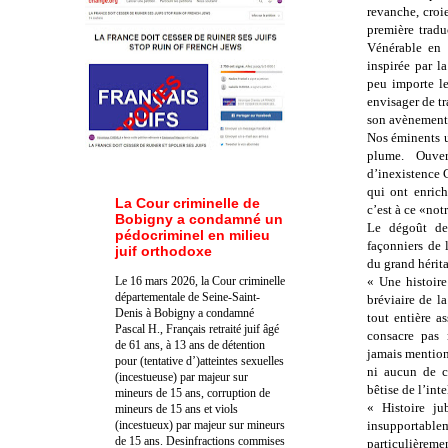
revanche, croie
première tradu
Vénérable en 
inspirée par l
peu importe l
envisager de tr
son avènement
Nos éminents un
plume. Ouver
d’inexistence 
qui ont enrich
La Cour criminelle de
c’est à ce «notr
Bobigny a condamné un
Le dégoût de 
pédocriminel en milieu
façonniers de 
juif orthodoxe
du grand hérita
Le 16 mars 2026, la Cour criminelle
« Une histoire
départementale de Seine-Saint-
bréviaire de l
Denis à Bobigny a condamné
tout entière a
Pascal H., Français retraité juif âgé
consacre pas 
de 61 ans, à 13 ans de détention
jamais mentio
pour (tentative d’)atteintes sexuelles
ni aucun de ce
(incestueuse) par majeur sur
bêtise de l’in
mineurs de 15 ans, corruption de
« Histoire ju
mineurs de 15 ans et viols
(incestueux) par majeur sur mineurs
insupportabl
de 15 ans. Des
infractions commises
particulièreme