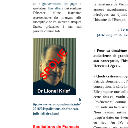
un «
gouvernement des juges
»
la résistance de Vien
spoliateur.
Une affaire
qui souligne
armées musulmanes. 
l’absence d’une institution
héroïques au djihad
représentative des Français juifs
l'histoire de l'Europe.
susceptible de les sauver d’attaques
létales, préalables à leur exil
« Le t
pauvres comme Job.
(
Arte mag
n° 36. L
« Pour sa deuxième
audacieuse de grands
son concepteur, l’hi
Hervieu-Léger ».
« Quels critères ont 
Patrick Boucheron : N
conception, la série i
Elle propose une coll
cette fois-ci, voulu
h
l’événement, comme 
ttp://www.veroniquechemla.info/
l’épisode sur la mise 
2016/04/spoliations-de-francais-
Nous avons même 
juifs-laffaire.html
jusqu’à dater un évé
eu lieu. Au IVe si
Spoliations de Français
Constantin est cens