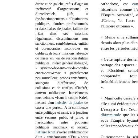
orthodoxe, est
con
droite et de gauche, refus d’agir ou
inefficacité d’organisations et
historiens comme l’
d’intellectuels juifs, «
l'Empire byzantin",
dysfonctionnements » d’institutions
d'Orient, "et l’act
publiques, d'ordres professionnels
l’Empire ottoman ».
et d'auxiliaires de justice, faillites de
l’Etat dans ses missions
« Même si le sultana
régaliennes, discriminations non
depuis alors plus d'u
sanctionnées,
establishment
, entités
entre les périodes mé
et bureaucraties incontrôlés ou
oublieux de leurs missions, absence
de mises en jeu de responsabilités
« Cette rupture des te
publiques, intérêt général dédaigné,
partage des espaces :
« système-de-santé-que-le-monde-
et l'Occident semb
entier-nous-envie » partialement
comprendre to
peu sourcilleux, propos antisémites,
irrémédiablement beso
soupçons d’affairisme, de
».
collusions et de conflits d’intérêt,
omerta
médiatique, harcèlements
tous azimuts visant le couple Krief,
« Mais cette cassure d
menace d'un
huissier de justice
de
elle aussi évidente et 
casser une porte…
A la confluence
L'essayiste Bat Ye'or
entre politique et santé, à la jonction
dhimmitude
que les d
entre secteurs public et privé, à
sous l'Empire byzan
l’articulation entre pouvoirs
celles imposées aux c
politiques nationaux et locaux,
l’affaire Krief
s’avère emblématique
Curieusement, la sér
d’un « antisémitisme d’Etat » sous