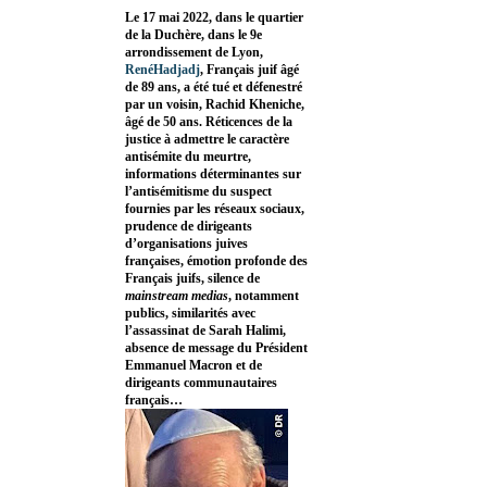
Le 17 mai 2022, dans le quartier
de la Duchère, dans le 9e
arrondissement de Lyon,
RenéHadjadj
, Français juif âgé
de 89 ans, a été tué et défenestré
par un voisin, Rachid Kheniche,
âgé de 50 ans. Réticences de la
justice à admettre le caractère
antisémite du meurtre,
informations déterminantes sur
l’antisémitisme du suspect
fournies par les réseaux sociaux,
prudence de dirigeants
d’organisations juives
françaises, émotion profonde des
Français juifs, silence de
mainstream medias
, notamment
publics, similarités avec
l’assassinat de Sarah Halimi,
absence de message du Président
Emmanuel Macron et de
dirigeants communautaires
français…