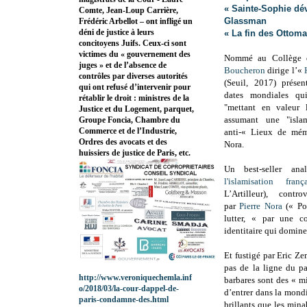
« Sainte-Sophie dév
Comte, Jean-Loup Carrière,
Glassman
Frédéric Arbellot – ont infligé un
déni de justice à leurs
« La fin des Ottom
concitoyens Juifs. Ceux-ci sont
victimes du « gouvernement des
Nommé au Collège 
juges » et de l’absence de
Boucheron
dirige l’«
contrôles par diverses autorités
(Seuil, 2017) présen
qui ont refusé d’intervenir pour
dates mondiales qu
rétablir le droit : ministres de la
"mettant en valeur l
Justice et du Logement, parquet,
assumant une "isla
Groupe Foncia, Chambre du
Commerce et de l’Industrie,
anti-« Lieux de mém
Ordres des avocats et des
Nora.
huissiers de justice de Paris, etc.
Un best-seller an
l'islamisation fran
L’Artilleur),
contro
par
Pierre Nora
(« Pol
lutter, « par une co
identitaire qui domine
Et fustigé par Eric Z
pas de la ligne du pa
http://www.veroniquechemla.inf
barbares sont des « m
o/2018/03/la-cour-dappel-de-
d’entrer dans la mondi
paris-condamne-des.html
brillants que les mina