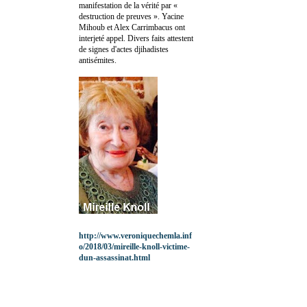
manifestation de la vérité par «
destruction de preuves ». Yacine
Mihoub et Alex Carrimbacus ont
interjeté appel. Divers faits attestent
de signes d'actes djihadistes
antisémites.
http://www.veroniquechemla.inf
o/2018/03/mireille-knoll-victime-
dun-assassinat.html