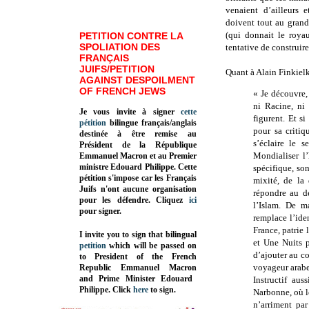
venaient d’ailleurs 
doivent tout au grand
(qui donnait le roya
PETITION CONTRE LA
SPOLIATION DES
tentative de construir
FRANÇAIS
JUIFS/PETITION
Quant à Alain Finkielk
AGAINST DESPOILMENT
OF FRENCH JEWS
« Je découvre,
ni Racine, ni 
Je vous invite à signer
cette
figurent. Et si
pétition
bilingue français/anglais
pour sa criti
destinée à être remise au
s’éclaire le 
Président de la République
Mondialiser l’
Emmanuel Macron et au Premier
ministre Edouard Philippe. Cette
spécifique, son
pétition s'impose car les Français
mixité, de la 
Juifs n'ont aucune organisation
répondre au dé
pour les défendre. Cliquez
ici
l’Islam. De m
pour signer.
remplace l’iden
France, patrie 
I invite you to sign that bilingual
et Une Nuits p
petition
which will be passed on
d’ajouter au co
to President of the French
voyageur arabe
Republic
Emmanuel Macron
and Prime Minister
Edouard
Instructif au
Philippe
.
Click
here
to sign.
Narbonne, où le
n’arriment par