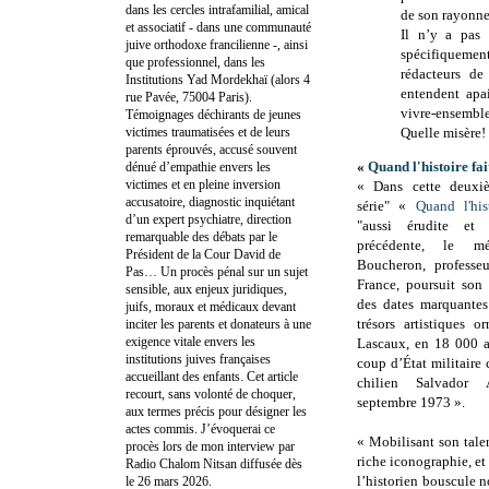
dans les cercles intrafamilial, amical
de son rayonne
et associatif - dans une communauté
Il n’y a pas 
juive orthodoxe francilienne -, ainsi
spécifiquemen
que professionnel, dans les
rédacteurs de
Institutions Yad Mordekhaï (alors 4
entendent apai
rue Pavée, 75004 Paris).
vivre-ensemble
Témoignages déchirants de jeunes
victimes traumatisées et de leurs
Quelle misère!
parents éprouvés, accusé souvent
«
Quand l'histoire fai
dénué d’empathie envers les
victimes et en pleine inversion
« Dans cette deuxi
accusatoire, diagnostic inquiétant
série" «
Quand l'his
d’un expert psychiatre, direction
"aussi érudite et
remarquable des débats par le
précédente, le méd
Président de la Cour David de
Boucheron, professe
Pas… Un procès pénal sur un sujet
France, poursuit son 
sensible, aux enjeux juridiques,
des dates marquantes 
juifs, moraux et médicaux devant
trésors artistiques o
inciter les parents et donateurs à une
exigence vitale envers les
Lascaux, en 18 000 a
institutions juives françaises
coup d’État militaire 
accueillant des enfants. Cet article
chilien Salvador
recourt, sans volonté de choquer,
septembre 1973 ».
aux termes précis pour désigner les
actes commis. J’évoquerai ce
« Mobilisant son tale
procès lors de mon interview par
riche iconographie, et
Radio Chalom Nitsan diffusée dès
l’historien bouscule n
le 26 mars 2026.