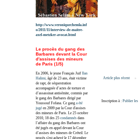
http://www.veroniquechemla.inf
o/2011/11/interview-de-maitre-
axel-metzker-avocat.html
Le procès du gang des
Barbares devant la Cour
d'assises des mineurs
de Paris (1/5)
En 2006, le jeune Français Juif
Ilan
Article plus récent
Halimi,
âgé de 23 ans, était victime
de rapt, de séquestration
accompagnée d’actes de torture et
d’assassinat antisémite, commis par
le gang des Barbares dirigé par
Inscription à :
Publier le
Youssouf Fofana. Ce gang
a été
jugé
en 2009 par la Cour d'assises
des mineurs de Paris. Le 25 octobre
2010, 18 des 25
condamnés
dans
l’affaire du gang des Barbares ont
été jugés en appel devant la Cour
d’assises des mineurs de Créteil. Le
procès s'est achevé le 17 décembre