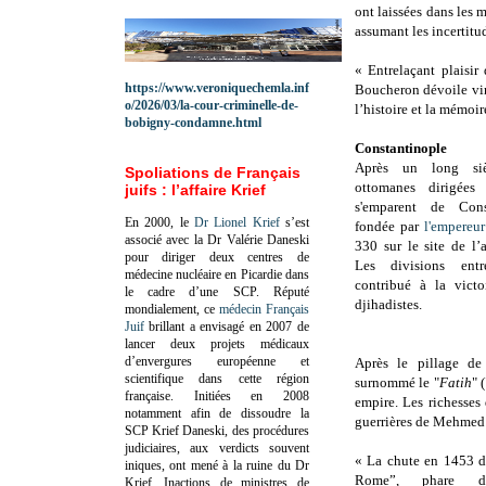
ont laissées dans les 
assumant les incertitu
« Entrelaçant plaisir 
https://www.veroniquechemla.inf
Boucheron dévoile vin
o/2026/03/la-cour-criminelle-de-
l’histoire et la mémoi
bobigny-condamne.html
Constantinople
Après un long siè
Spoliations de Français
ottomanes dirigée
juifs : l’affaire Krief
s'emparent de Const
En 2000, le
Dr Lionel Krief
s’est
fondée par
l'empereur
associé avec la Dr Valérie Daneski
330 sur le site de l
pour diriger deux centres de
Les divisions entr
médecine nucléaire en Picardie dans
contribué à la vict
le cadre d’une SCP.
Réputé
djihadistes.
mondialement, ce
médecin Français
Juif
brillant a envisagé en 2007 de
lancer deux projets médicaux
d’envergures européenne et
Après le pillage de
scientifique dans cette région
surnommé le "
Fatih
" 
française.
Initiées en 2008
empire. Les richesses
notamment afin de dissoudre la
guerrières de Mehmed I
SCP Krief Daneski, des procédures
judiciaires, aux verdicts souvent
« La chute en 1453 d
iniques, ont mené à la ruine du Dr
Rome”, phare du
Krief.
Inactions de ministres de