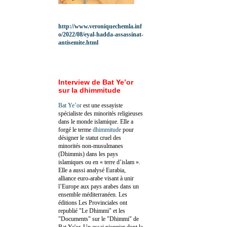
http://www.veroniquechemla.inf
o/2022/08/eyal-hadda-assassinat-
antisemite.html
Interview de Bat Ye’or
sur la dhimmitude
Bat Ye’or
est une essayiste
spécialiste des minorités religieuses
dans le monde islamique. Elle a
forgé le terme
dhimmitude
pour
désigner le statut cruel des
minorités non-musulmanes
(Dhimmis) dans les pays
islamiques ou en « terre d’islam ».
Elle a aussi analysé Eurabia,
alliance euro-arabe visant à unir
l’Europe aux pays arabes dans un
ensemble méditerranéen. Les
éditions Les Provinciales ont
republié "Le Dhimmi" et les
"Documents" sur le "Dhimmi" de
Bat Ye'or. Un essai pionnier dont la