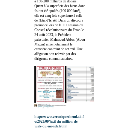
à 150-200 milliards de dollars.
Quant à la superficie des biens dont
ils ont été spoliés (100 000 km²),
elle est cinq fois supérieure à celle
de l'Etat d'Israël. Dans un discours
prononcé lors de la 11e session du
Conseil révolutionnaire du Fatah le
24 août 2023, le Président
palestinien Mahmoud Abbas (Abou
Mazen) a nié notamment le
caractère contraint de cet exil. Une
allégation non relevée par des
dirigeants communautaires.
http://www.veroniquechemla.inf
o/2023/09/lexil-du-million-de-
juifs-du-monde.html