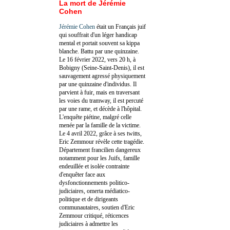
La mort de Jérémie
Cohen
Jérémie Cohen
était un Français juif
qui souffrait d'un léger handicap
mental et portait souvent sa kippa
blanche. Battu par une quinzaine.
Le 16 février 2022, vers 20 h, à
Bobigny (Seine-Saint-Denis), il est
sauvagement agressé physiquement
par une quinzaine d'individus. Il
parvient à fuir, mais en traversant
les voies du tramway, il est percuté
par une rame, et décède à l'hôpital.
L'enquête piétine, malgré celle
menée par la famille de la victime.
Le 4 avril 2022, grâce à ses twitts,
Eric Zemmour révèle cette tragédie.
Département francilien dangereux
notamment pour les Juifs, famille
endeuillée et isolée contrainte
d'enquêter face aux
dysfonctionnements politico-
judiciaires, omerta médiatico-
politique et de dirigeants
communautaires, soutien d'Eric
Zemmour critiqué, réticences
judiciaires à admettre les