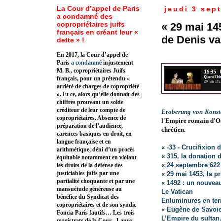
La Cour d’appel de Paris
jeudi 3 sep
a condamné des
copropriétaires juifs
« 29 mai 14
français en créant leur «
de Denis v
dette » !
En 2017, la Cour d’appel de
Paris
a condamné
injustement
M. B., copropriétaires Juifs
français, pour un prétendu «
arriéré de charges de copropriété
». Et ce, alors qu’elle donnait des
chiffres prouvant un solde
créditeur de leur compte de
Eroberung von Konst
copropriétaires. Absence de
l'Empire romain d'Or
préparation de l’audience,
chrétien.
carences basiques en droit, en
langue française et en
« -33 - Crucifixion
arithmétique, déni d’un procès
« 315, la donation
équitable notamment en violant
« 24 septembre 622 
les droits de la défense des
justiciables juifs par une
« 29 mai 1453, la 
partialité choquante et par une
« 1492 : un nouvea
mansuétude généreuse au
Le Vatican
bénéfice du Syndicat des
Enluminures en terr
copropriétaires et de son syndic
« Eugène de Savoie
Foncia Paris fautifs… Les trois
L’Empire du sultan
magistrats de la Cour - Laure