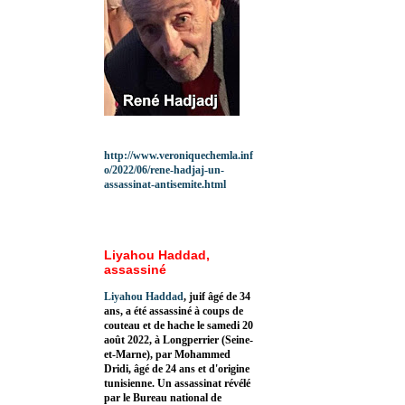
http://www.veroniquechemla.inf
o/2022/06/rene-hadjaj-un-
assassinat-antisemite.html
Liyahou Haddad,
assassiné
Liyahou Haddad
, juif âgé de 34
ans, a été assassiné à coups de
couteau et de hache le samedi 20
août 2022, à Longperrier (Seine-
et-Marne), par Mohammed
Dridi, âgé de 24 ans et d'origine
tunisienne. Un assassinat révélé
par le Bureau national de