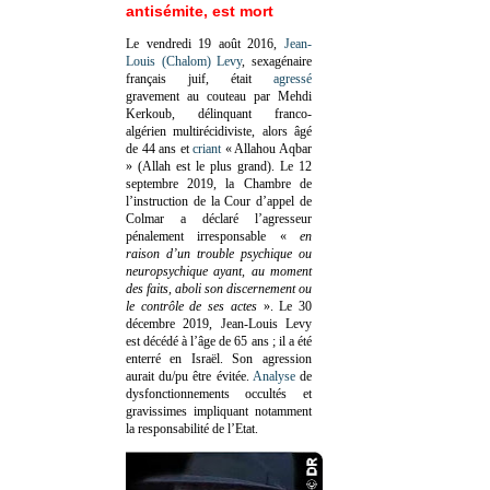
antisémite, est mort
Le vendredi 19 août 2016,
Jean-
Louis (Chalom) Levy
, sexagénaire
français juif, était
agressé
gravement au couteau par Mehdi
Kerkoub, délinquant franco-
algérien multirécidiviste, alors âgé
de 44 ans et
criant
« Allahou Aqbar
» (Allah est le plus grand). Le 12
septembre 2019, la Chambre de
l’instruction de la Cour d’appel de
Colmar a déclaré l’agresseur
pénalement irresponsable
«
en
raison d’un trouble psychique ou
neuropsychique ayant, au moment
des faits, aboli son discernement ou
le contrôle de ses actes
»
. Le 30
décembre 2019, Jean-Louis Levy
est décédé à l’âge de 65 ans ; il a été
enterré en Israël. Son agression
aurait du/pu être évitée.
Analyse
de
dysfonctionnements occultés et
gravissimes impliquant notamment
la responsabilité de l’Etat.