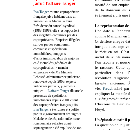
juifs : l’affaire Tanger
moitié de son empire
de la donation est 
Eva Tanger
est une copropriétaire
événement a pris une i
française juive habitant dans un
immeuble du Marais, à Paris.
La représentation de 
Présidente du conseil syndical
(1988-1998), elle s’est opposée à
Une date a l’apparen
des illégalités commises par des
comme Marignan en 1
copropriétaires. Emprises illégales
Or derrière chaque dat
sur des parties communes,
intrigue aussi captiv
convoitise et spéculation
le récit en soi. C’es
immobilières, soupçons
inclut deux fils narra
d’antisémitisme, abus de majorité
l’on raconte et nous
en Assemblées générales de
le raconter. Cette a
copropriétaires, « mandat
temporaire » de Me Michèle
particulier dans l
Lebossé, administratrice judiciaire,
révolution religieus
renouvelé depuis 2009, experts
Égypte ancienne.
judiciaires partiaux, jugements
vie,
Freud
, miné par
iniques…
L’affaire Tanger
illustre le
expliquer la montée d
processus de spoliations
aux énigmes du présent
immobilières depuis 2000 visant
L’histoire de l’escla
des copropriétaires français juifs.
Floyd.
Eva Tanger
a été ruinée et spoliée
par un « gouvernement des juges ».
Malade, endettée, calomniée, cette
Un épisode aurait-il p
fonctionnaire retraitée quasi-
La question de la justi
septuagénaire a été expulsée de son