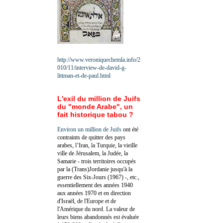
http://www.veroniquechemla.info/2
010/11/interview-de-david-g-
littman-et-de-paul.html
L'exil du million de Juifs
du "monde Arabe", un
fait historique tabou ?
Environ un million de Juifs
ont été
contraints de quitter des pays
arabes, l’Iran, la Turquie, la vieille
ville de Jérusalem, la Judée, la
Samarie - trois territoires occupés
par la (Trans)Jordanie jusqu'à la
guerre des Six-Jours (1967) -, etc.,
essentiellement des années 1940
aux années 1970 et en direction
d'Israël, de l'Europe et de
l'Amérique du nord. La valeur de
leurs biens abandonnés est évaluée