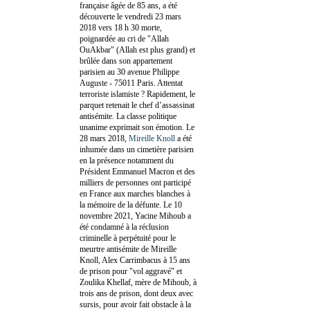
française âgée de 85 ans, a été
découverte le vendredi 23 mars
2018 vers 18 h 30 morte,
poignardée au cri de "Allah
OuAkbar" (Allah est plus grand) et
brûlée dans son appartement
parisien au 30 avenue Philippe
Auguste - 75011 Paris. Attentat
terroriste islamiste ? Rapidement, le
parquet retenait le chef d’assassinat
antisémite. La classe politique
unanime exprimait son émotion. Le
28 mars 2018,
Mireille Knoll
a été
inhumée dans un cimetière parisien
en la présence notamment du
Président Emmanuel Macron et des
milliers de personnes ont participé
en France aux marches blanches à
la mémoire de la défunte. Le 10
novembre 2021, Yacine Mihoub a
été condamné à la réclusion
criminelle à perpétuité pour le
meurtre antisémite de Mireille
Knoll, Alex Carrimbacus à 15 ans
de prison pour "vol aggravé" et
Zoulika Khellaf, mère de Mihoub, à
trois ans de prison, dont deux avec
sursis, pour avoir fait obstacle à la