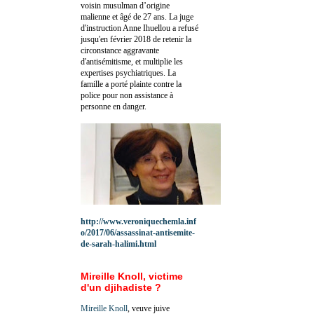
voisin musulman d’origine
malienne et âgé de 27 ans. La juge
d'instruction Anne Ihuellou a refusé
jusqu'en février 2018 de retenir la
circonstance aggravante
d'antisémitisme, et multiplie les
expertises psychiatriques. La
famille a porté plainte contre la
police pour non assistance à
personne en danger.
http://www.veroniquechemla.inf
o/2017/06/assassinat-antisemite-
de-sarah-halimi.html
Mireille Knoll, victime
d'un djihadiste ?
Mireille Knoll
, veuve juive