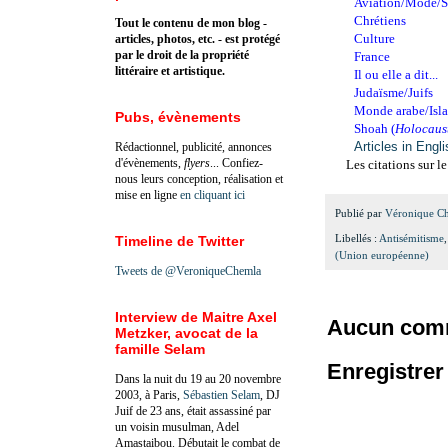
Aviation/Mode/S
Chrétiens
Tout le contenu de mon blog -
Culture
articles, photos, etc. - est protégé
par le droit de la propriété
France
littéraire et artistique.
Il ou elle a dit...
Judaïsme/Juifs
Monde arabe/Isl
Pubs, évènements
Shoah (
Holocaus
Articles in Engl
Rédactionnel, publicité, annonces
d'évènements,
flyers
... Confiez-
Les citations sur l
nous leurs conception, réalisation et
mise en ligne
en cliquant ici
Publié par
Véronique C
Libellés :
Antisémitisme
Timeline de Twitter
(Union européenne)
Tweets de @VeroniqueChemla
Interview de Maitre Axel
Aucun comm
Metzker, avocat de la
famille Selam
Enregistre
Dans la nuit du 19 au 20 novembre
2003, à Paris,
Sébastien Selam
, DJ
Juif de 23 ans, était assassiné par
un voisin musulman, Adel
Amastaibou. Débutait le combat de