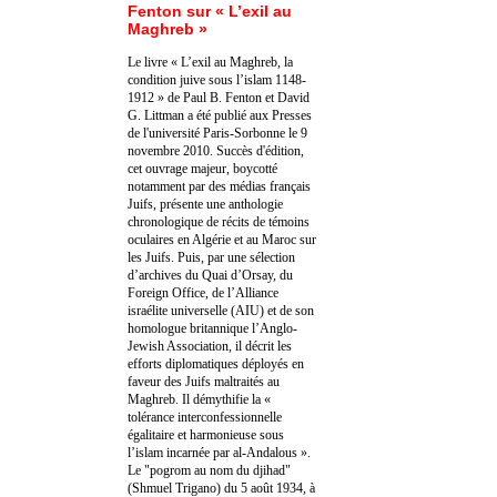
Fenton sur « L’exil au
Maghreb »
Le livre « L’exil au Maghreb, la
condition juive sous l’islam 1148-
1912 » de Paul B. Fenton et David
G. Littman a été publié aux Presses
de l'université Paris-Sorbonne le 9
novembre 2010. Succès d'édition,
cet ouvrage majeur, boycotté
notamment par des médias français
Juifs, présente une anthologie
chronologique de récits de témoins
oculaires en Algérie et au Maroc sur
les Juifs. Puis, par une sélection
d’archives du Quai d’Orsay, du
Foreign Office, de l’Alliance
israélite universelle (AIU) et de son
homologue britannique l’Anglo-
Jewish Association, il décrit les
efforts diplomatiques déployés en
faveur des Juifs maltraités au
Maghreb. Il démythifie la «
tolérance interconfessionnelle
égalitaire et harmonieuse sous
l’islam incarnée par al-Andalous ».
Le "pogrom au nom du djihad"
(Shmuel Trigano) du 5 août 1934, à