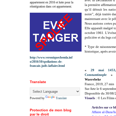
avec la Déclaration 
appartement en 2016 et lutte pour la
la première affirmatio
réintégration dans cet appartement.
qu’il détruit les nat
noire”, déjà traitée d
maintenant avec le pè
Nous aurions certes pu
Elle apparaît malgré to
octobre 1961. L’événe
policière et du legs co
* Type de raisonnemen
historique, après avoir
http://www.veroniquechemla.inf
o/2016/10/spoliations-de-
francais-juifs-laffaire.html
«
29 mai 1453
Constantinople
» d
Waerebeke
Translate
France, 2019, 27 min
Sur Arte le 6 septembr
Disponible du 30/08/
Visuels
: © Les Films d
Powered by
Translate
Articles sur ce b
Protection de mon blog
Affaire al-Dura/Is
par le droit