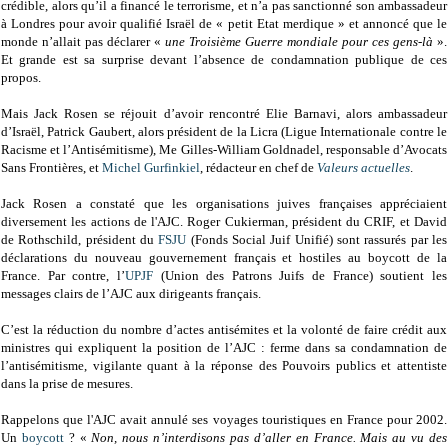
crédible, alors qu’il a financé le terrorisme, et n’a pas sanctionné son ambassadeur
à Londres pour avoir qualifié Israël de « petit Etat merdique » et annoncé que le
monde n’allait pas déclarer «
une Troisième Guerre mondiale pour ces gens-là
».
Et grande est sa surprise devant l’absence de condamnation publique de ces
propos.
Mais Jack Rosen se réjouit d’avoir rencontré Elie Barnavi, alors ambassadeur
d’Israël, Patrick Gaubert, alors président de la Licra (Ligue Internationale contre le
Racisme et l’Antisémitisme), Me Gilles-William Goldnadel, responsable d’Avocats
Sans Frontières, et
Michel Gurfinkiel
, rédacteur en chef de
Valeurs actuelles
.
Jack Rosen a constaté que les organisations juives françaises appréciaient
diversement les actions de l'AJC. Roger Cukierman, président du CRIF, et David
de Rothschild, président du
FSJU
(Fonds Social Juif Unifié) sont rassurés par les
déclarations du nouveau gouvernement français et hostiles au boycott de la
France. Par contre, l’
UPJF
(Union des Patrons Juifs de France) soutient les
messages clairs de l’AJC aux dirigeants français.
C’est la réduction du nombre d’actes antisémites et la volonté de faire crédit aux
ministres qui expliquent la position de l’AJC : ferme dans sa condamnation de
l’antisémitisme, vigilante quant à la réponse des Pouvoirs publics et attentiste
dans la prise de mesures.
Rappelons que l'AJC avait annulé ses voyages touristiques en France pour 2002.
Un
boycott
? «
Non, nous n’interdisons pas d’aller en France. Mais au vu des