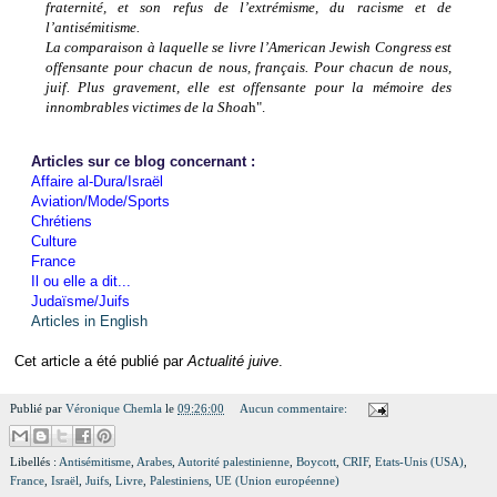
fraternité, et son refus de l’extrémisme, du racisme et de
l’antisémitisme.
La comparaison à laquelle se livre l’American Jewish Congress est
offensante pour chacun de nous, français. Pour chacun de nous,
juif. Plus gravement, elle est offensante pour la mémoire des
innombrables victimes de la Shoa
h".
Articles sur ce blog concernant :
Affaire al-Dura/Israël
Aviation/Mode/Sports
Chrétiens
Culture
France
Il ou elle a dit...
Judaïsme/Juifs
Articles in English
Cet article a été publié par
Actualité juive
.
Publié par
Véronique Chemla
le
09:26:00
Aucun commentaire:
Libellés :
Antisémitisme
,
Arabes
,
Autorité palestinienne
,
Boycott
,
CRIF
,
Etats-Unis (USA)
,
France
,
Israël
,
Juifs
,
Livre
,
Palestiniens
,
UE (Union européenne)