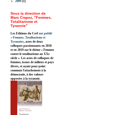
►
2009
(1)
Sous la direction de
Marc Crapez, "Femmes,
Totalitarisme et
Tyrannie"
Les Editions du Cerf
ont publié
«
Femmes, Totalitarisme et
Tyrannie
», actes de deux
colloques passionnants en 2018
et en 2019 sur le thème « Femmes
contre le totalitarisme au XXe
siècle ». Les actes de colloques de
femmes, issues de milieux et pays
divers, et ayant pour point
commun l'attachement à la
démocratie, à des valeurs
opposées à la tyrannie.