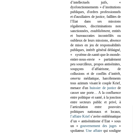
d’intellectuels juifs, «
dysfonctionnements » d’institutions
publiques, d'ordres professionnels
et d'auxiliaires de justice, faillites de
l’Etat dans ses missions
régaliennes, discriminations non
sanctionnées,
establishment
, entités
et bureaucraties incontrôlés ou
oublieux de leurs missions, absence
de mises en jeu de responsabilités
publiques, intérêt général dédaigné,
« système-de-santé-que-le-monde-
entier-nous-envie » partialement
peu sourcilleux, propos antisémites,
soupçons d’affairisme, de
collusions et de conflits d’intérêt,
omerta
médiatique, harcèlements
tous azimuts visant le couple Krief,
menace d'un
huissier de justice
de
casser une porte…
A la confluence
entre politique et santé, à la jonction
entre secteurs public et privé, à
l’articulation entre pouvoirs
politiques nationaux et locaux,
l’affaire Krief
s’avère emblématique
d’un « antisémitisme d’Etat » sous
un «
gouvernement des juges
»
spoliateur.
Une affaire
qui souligne