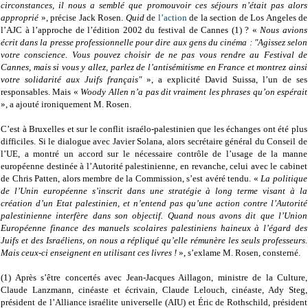
circonstances, il nous a semblé que promouvoir ces séjours n’était pas alors
approprié
», précise Jack Rosen.
Quid
de
l’action
de la section de Los Angeles de
l’AJC à l’approche de l’édition 2002 du festival de Cannes (1) ? «
Nous avions
écrit dans la presse professionnelle pour dire aux gens du cinéma : "Agissez selon
votre conscience. Vous pouvez choisir de ne pas vous rendre au Festival de
Cannes, mais si vous y allez, parlez de l’antisémitisme en France et montrez ainsi
votre solidarité aux Juifs français"
», a explicité David Suissa, l’un de ses
responsables. Mais «
Woody Allen n’a pas dit vraiment les phrases qu’on espérait
», a ajouté ironiquement M. Rosen.
C’est à Bruxelles et sur le conflit israélo-palestinien que les échanges ont été plus
difficiles. Si le dialogue avec Javier Solana, alors secrétaire général du Conseil de
l’UE, a montré un accord sur le nécessaire contrôle de l’usage de la manne
européenne destinée à l’Autorité palestinienne, en revanche, celui avec le cabinet
de Chris Patten, alors membre de la Commission, s’est avéré tendu. «
La politique
de l’Unin européenne s’inscrit dans une stratégie à long terme visant à la
création d’un Etat palestinien, et n’entend pas qu’une action contre l’Autorité
palestinienne interfère dans son objectif. Quand nous avons dit que l’Union
Européenne finance des manuels scolaires palestiniens haineux à l’égard des
Juifs et des Israéliens, on nous a répliqué qu’elle rémunère les seuls professeurs.
Mais ceux-ci enseignent en utilisant ces livres !
», s’exlame M. Rosen, consterné.
(1) Après s’être concertés avec Jean-Jacques Aillagon, ministre de la Culture,
Claude Lanzmann, cinéaste et écrivain, Claude Lelouch, cinéaste, Ady Steg,
président de l’Alliance israélite universelle (AIU) et Éric de Rothschild, président