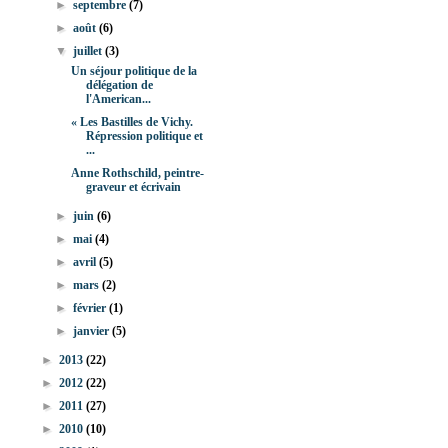
►
septembre
(7)
►
août
(6)
▼
juillet
(3)
Un séjour politique de la
délégation de
l'American...
« Les Bastilles de Vichy.
Répression politique et
...
Anne Rothschild, peintre-
graveur et écrivain
►
juin
(6)
►
mai
(4)
►
avril
(5)
►
mars
(2)
►
février
(1)
►
janvier
(5)
►
2013
(22)
►
2012
(22)
►
2011
(27)
►
2010
(10)