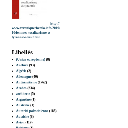
http://
www.veroniquechemla.info/2019/
10/femmes-totalitarisme-et-
tyrannie-sous.html
Libellés
(Union européenne)
(8)
Al-Dura
(93)
Algérie
(2)
Allemagne
(40)
Antisémitisme
(1762)
Arabes
(634)
architecte
(5)
Argentine
(1)
Australie
(1)
Autorité palestinienne
(188)
Autriche
(8)
Avion
(119)