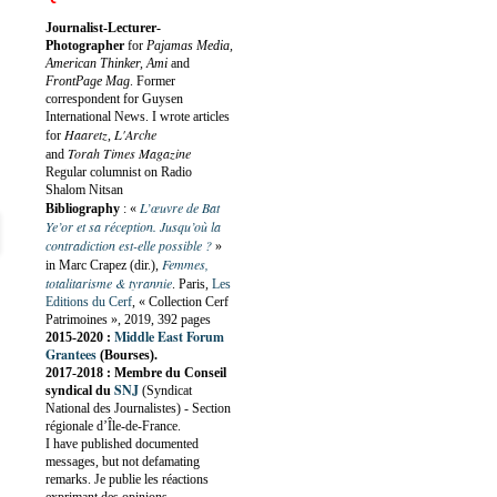
Journalist-Lecturer-
Photographer
for
Pajamas Media,
American Thinker, Ami
and
FrontPage Mag
. Former
correspondent for Guysen
International News. I wrote articles
Haaretz
L'Arche
for
,
Torah Times Magazine
and
Regular columnist on Radio
Shalom Nitsan
L’œuvre de Bat
Bibliography
:
«
Ye’or et sa réception. Jusqu’où la
contradiction est-elle possible ?
»
Femmes,
in Marc Crapez (dir.),
totalitarisme & tyrannie
. Paris,
Les
Editions du Cerf
, « Collection Cerf
Patrimoines », 2019, 392 pages
Middle East Forum
2015-2020 :
Grantees
(Bourses).
2017-2018 : Membre du Conseil
SNJ
syndical du
(Syndicat
National des Journalistes) - Section
régionale d’Île-de-France.
I have published documented
messages, but not defamating
remarks. Je publie les réactions