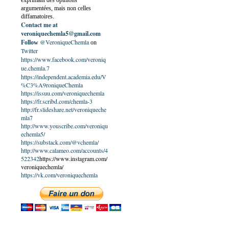
exprimant des opinions
argumentées, mais non celles
diffamatoires.
Contact me at
veroniquechemla5@gmail.com
@VeroniqueChemla
Follow
on
Twitter
https://www.facebook.com/veroniq
ue.chemla.7
https://independent.academia.edu/V
%C3%A9roniqueChemla
https://issuu.com/veroniquechemla
https://fr.scribd.com/chemla-3
http://fr.slideshare.net/veroniqueche
mla7
http://www.youscribe.com/veroniqu
echemla5/
https://substack.com/@vchemla/
http://www.calameo.com/accounts/4
522342
https://www.instagram.com/
veroniquechemla/
https://vk.com/veroniquechemla