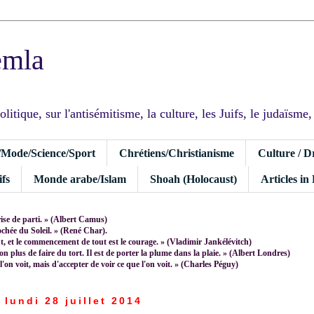
emla
tique, sur l'antisémitisme, la culture, les Juifs, le judaïsme, I
/Mode/Science/Sport
Chrétiens/Christianisme
Culture / D
fs
Monde arabe/Islam
Shoah (Holocaust)
Articles in
rise de parti. » (Albert Camus)
rochée du Soleil. » (René Char).
 et le commencement de tout est le courage. » (Vladimir Jankélévitch)
non plus de faire du tort. Il est de porter la plume dans la plaie. » (Albert Londres)
 l'on voit, mais d'accepter de voir ce que l'on voit. » (Charles Péguy)
lundi 28 juillet 2014