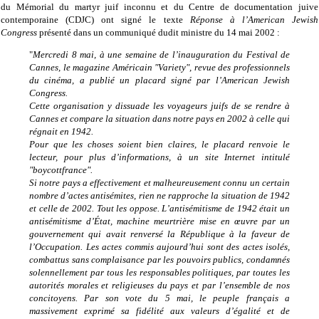
du Mémorial du martyr juif inconnu et du Centre de documentation juive
contemporaine (CDJC) ont signé le texte
Réponse à l’American Jewish
Congress
présenté dans un communiqué dudit ministre du 14 mai 2002 :
"
Mercredi 8 mai, à une semaine de l’inauguration du Festival de
Cannes, le magazine Américain "Variety", revue des professionnels
du cinéma, a publié un placard signé par l’American Jewish
Congress.
Cette organisation y dissuade les voyageurs juifs de se rendre à
Cannes et compare la situation dans notre pays en 2002 à celle qui
régnait en 1942.
Pour que les choses soient bien claires, le placard renvoie le
lecteur, pour plus d’informations, à un site Internet intitulé
"boycottfrance".
Si notre pays a effectivement et malheureusement connu un certain
nombre d’actes antisémites, rien ne rapproche la situation de 1942
et celle de 2002. Tout les oppose. L’antisémitisme de 1942 était un
antisémitisme d’État, machine meurtrière mise en œuvre par un
gouvernement qui avait renversé la République à la faveur de
l’Occupation. Les actes commis aujourd’hui sont des actes isolés,
combattus sans complaisance par les pouvoirs publics, condamnés
solennellement par tous les responsables politiques, par toutes les
autorités morales et religieuses du pays et par l’ensemble de nos
concitoyens. Par son vote du 5 mai, le peuple français a
massivement exprimé sa fidélité aux valeurs d’égalité et de