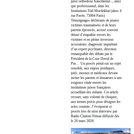
juive orthodoxe francilienne -, ainsi
que professionnel, dans les
Institutions Yad Mordekhaï (alors 4
rue Pavée, 75004 Paris).
Témoignages déchirants de jeunes
victimes traumatisées et de leurs
parents éprouvés, accusé souvent
dénué d’empathie envers les
victimes et en pleine inversion
accusatoire, diagnostic inquiétant
d’un expert psychiatre, direction
remarquable des débats par le
Président de la Cour David de
Pas… Un procès pénal sur un sujet
sensible, aux enjeux juridiques,
juifs, moraux et médicaux devant
inciter les parents et donateurs à une
exigence vitale envers les
institutions juives françaises
accueillant des enfants. Cet article
recourt, sans volonté de choquer,
aux termes précis pour désigner les
actes commis. J’évoquerai ce
procès lors de mon interview par
Radio Chalom Nitsan diffusée dès
le 26 mars 2026.