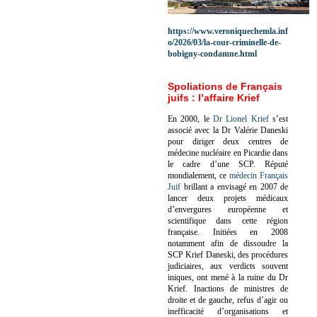
https://www.veroniquechemla.inf
o/2026/03/la-cour-criminelle-de-
bobigny-condamne.html
Spoliations de Français
juifs : l’affaire Krief
En 2000, le
Dr Lionel Krief
s’est
associé avec la Dr Valérie Daneski
pour diriger deux centres de
médecine nucléaire en Picardie dans
le cadre d’une SCP.
Réputé
mondialement, ce
médecin Français
Juif
brillant a envisagé en 2007 de
lancer deux projets médicaux
d’envergures européenne et
scientifique dans cette région
française.
Initiées en 2008
notamment afin de dissoudre la
SCP Krief Daneski, des procédures
judiciaires, aux verdicts souvent
iniques, ont mené à la ruine du Dr
Krief.
Inactions de ministres de
droite et de gauche, refus d’agir ou
inefficacité d’organisations et