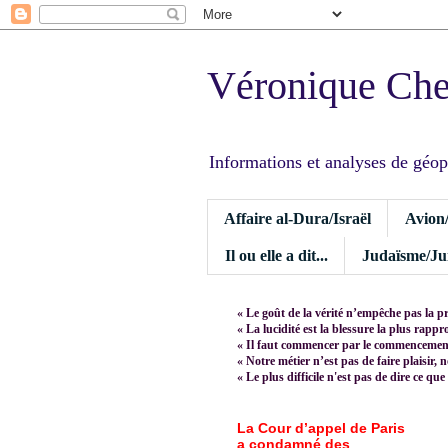
Véronique Ch
Informations et analyses de géopoli
Affaire al-Dura/Israël
Avion
Il ou elle a dit...
Judaïsme/Jui
« Le goût de la vérité n’empêche pas la p
« La lucidité est la blessure la plus rapp
« Il faut commencer par le commencement,
« Notre métier n’est pas de faire plaisir, 
« Le plus difficile n'est pas de dire ce que
La Cour d’appel de Paris
a condamné des