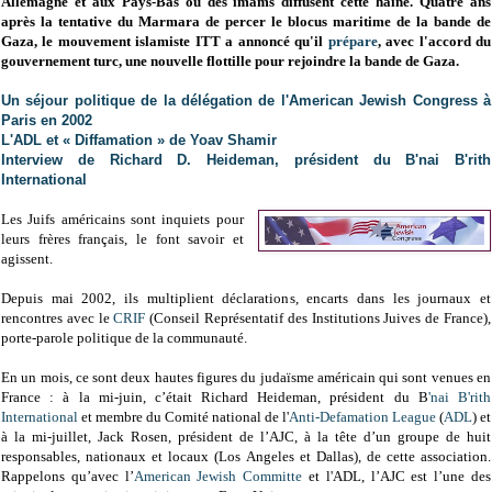
Allemagne et aux Pays-Bas où des imams diffusent cette haine. Quatre ans
après la tentative du Marmara de percer le blocus maritime de la bande de
Gaza, le mouvement islamiste ITT a annoncé qu'il
prépare
, avec l'accord du
gouvernement turc, une nouvelle flottille pour rejoindre la bande de Gaza.
Un séjour politique de la délégation de l'American Jewish Congress à
Paris en 2002
L'ADL et « Diffamation » de Yoav Shamir
Interview de Richard D. Heideman, président du B'nai B'rith
International
Les Juifs américains sont inquiets pour
leurs frères français, le font savoir et
agissent.
Depuis mai 2002, ils multiplient déclarations, encarts dans les journaux et
rencontres avec le
CRIF
(Conseil Représentatif des Institutions Juives de France),
porte-parole politique de la communauté.
En un mois, ce sont deux hautes figures du judaïsme américain qui sont venues en
France : à la mi-juin, c’était Richard Heideman, président du B
'nai B'rith
International
et membre du Comité national de l'
Anti-Defamation League
(
ADL
) et
à la mi-juillet, Jack Rosen, président de l’AJC, à la tête d’un groupe de huit
responsables, nationaux et locaux (Los Angeles et Dallas), de cette association.
Rappelons qu’avec l’
American Jewish Committe
et l'ADL, l’AJC est l’une des