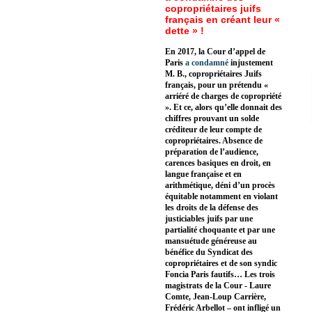
copropriétaires juifs
français en créant leur «
dette » !
En 2017, la Cour d’appel de
Paris
a condamné
injustement
M. B., copropriétaires Juifs
français, pour un prétendu «
arriéré de charges de copropriété
». Et ce, alors qu’elle donnait des
chiffres prouvant un solde
créditeur de leur compte de
copropriétaires. Absence de
préparation de l’audience,
carences basiques en droit, en
langue française et en
arithmétique, déni d’un procès
équitable notamment en violant
les droits de la défense des
justiciables juifs par une
partialité choquante et par une
mansuétude généreuse au
bénéfice du Syndicat des
copropriétaires et de son syndic
Foncia Paris fautifs… Les trois
magistrats de la Cour - Laure
Comte, Jean-Loup Carrière,
Frédéric Arbellot – ont infligé un