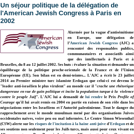
Un séjour politique de la délégation de
l'American Jewish Congress à Paris en
2002
Alarmée par la vague d’antisémitisme
en Europe, une délégation de
l’
American Jewish Congress
(AJC) a
rencontré des responsables publics,
communautaires et associatifs ainsi
que des intellectuels à Paris et à
Bruxelles, du 8 au 12 juillet 2002. Ses buts : évaluer la situation et demander un
équilibrage de la politique proche-orientale de la France et de l’Union
Européenne (UE). Son bilan est en demi-teintes... L'AJC a écrit le 23 juillet
2014 au Premier ministre turc islamiste Erdogan que celui-ci est devenu le
"leader anti-israélien le plus virulent" au monde car il "
crache une rhétorique
dangereuse en vue de gain politique et incite la population turque à la violence
contre le peuple Juif"
. L'AJC lui a demandé de
lui rendre
le Prix
Profile of
Courage
qu'il lui avait remis en 2004 en partie en raison de son rôle dans les
négociations entre les Israéliens et l'Autorité palestinienne. Tout le danger du
rapprochement avec le monde musulman mené par des organisations Juives
occidentales naïves, voire peu ou mal informées. Le Centre Simon Wiesenthal
(CSW) alerte sur les
risques de l'incitation à la haine anti-juive
d'
Erdogan
et de
ses soutiens non seulement pour les Juifs turcs, mais aussi pour ceux vivant en