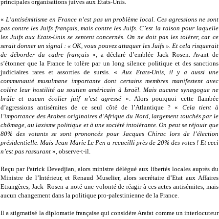
principales organisations juives aux Etats-Unis.
«
L’antisémitisme en France n’est pas un problème local. Ces agressions ne sont
pas contre les Juifs français, mais contre les Juifs. C’est la raison pour laquelle
les Juifs aux Etats-Unis se sentent concernés. On ne doit pas les tolérer, car ce
serait donner un signal : « OK, vous pouvez attaquer les Juifs ». Et cela risquerait
de déborder du cadre français
», a déclaré d’emblée Jack Rosen. Avant de
s’étonner que la France le tolère par un long silence politique et des sanctions
judiciaires rares et assorties de sursis. «
Aux Etats-Unis, il y a aussi une
communauté musulmane importante dont certains membres manifestent avec
colère leur hostilité au soutien américain à Israël. Mais aucune synagogue ne
brûle et aucun écolier juif n’est agressé
». Alors pourquoi cette flambée
d’agressions antisémites de ce seul côté de l’Atlantique ? «
Cela tient à
l’importance des Arabes originaires d’Afrique du Nord, largement touchés par le
chômage, au laxisme politique et à une société intolérante. On peut se réjouir que
80% des votants se sont prononcés pour Jacques Chirac lors de l’élection
présidentielle. Mais Jean-Marie Le Pen a recueilli près de 20% des votes ! Et ceci
n’est pas rassurant
», observe-t-il.
Reçu par Patrick Devedjian, alors ministre délégué aux libertés locales auprès du
Ministre de l’Intérieur, et Renaud Muselier, alors secrétaire d’Etat aux Affaires
Etrangères, Jack Rosen a noté une volonté de réagir à ces actes antisémites, mais
aucun changement dans la politique pro-palestinienne de la France.
Il a stigmatisé la diplomatie française qui considère Arafat comme un interlocuteur