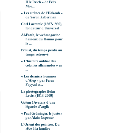
IIIe Reich » de Felix
Moe...
« Les sirènes de l’Hakoah »
de Yaron Zilberman
Carl Laemmle (1867-1939),
fondateur d'Universal
Al-Fateh, le webmagazine
haineux du Hamas pour
la ...
Proust, du temps perdu au
temps retrouvé
« L’histoire oubliée des
colonies allemandes » en
...
« Les derniers hommes
d’Alep » par Feras
Fayyad et...
La photographe Helen
Levitt (1913-2009)
Golem ! Avatars d’une
légende d’argile
« Paul Grüninger, le juste »
par Alain Gsponer
L’Orient des peintres. Du
rêve à la lumière