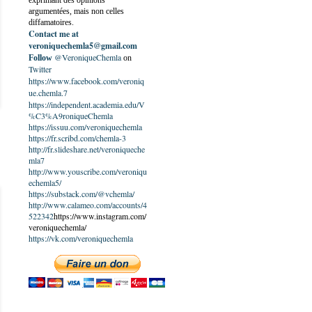
exprimant des opinions
argumentées, mais non celles
diffamatoires.
Contact me at
veroniquechemla5@gmail.com
@VeroniqueChemla
Follow
on
Twitter
https://www.facebook.com/veroniq
ue.chemla.7
https://independent.academia.edu/V
%C3%A9roniqueChemla
https://issuu.com/veroniquechemla
https://fr.scribd.com/chemla-3
http://fr.slideshare.net/veroniqueche
mla7
http://www.youscribe.com/veroniqu
echemla5/
https://substack.com/@vchemla/
http://www.calameo.com/accounts/4
522342
https://www.instagram.com/
veroniquechemla/
https://vk.com/veroniquechemla