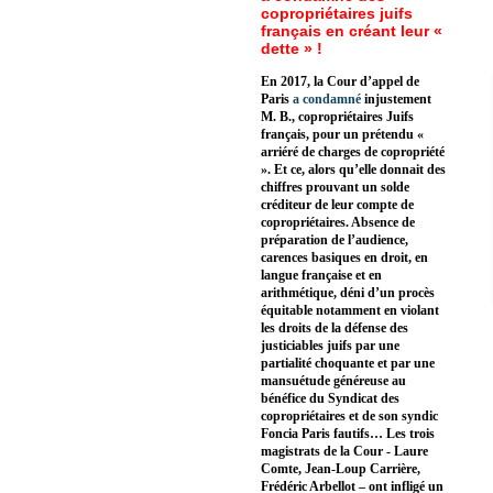
copropriétaires juifs
français en créant leur «
dette » !
En 2017, la Cour d’appel de
Paris
a condamné
injustement
M. B., copropriétaires Juifs
français, pour un prétendu «
arriéré de charges de copropriété
». Et ce, alors qu’elle donnait des
chiffres prouvant un solde
créditeur de leur compte de
copropriétaires. Absence de
préparation de l’audience,
carences basiques en droit, en
langue française et en
arithmétique, déni d’un procès
équitable notamment en violant
les droits de la défense des
justiciables juifs par une
partialité choquante et par une
mansuétude généreuse au
bénéfice du Syndicat des
copropriétaires et de son syndic
Foncia Paris fautifs… Les trois
magistrats de la Cour - Laure
Comte, Jean-Loup Carrière,
Frédéric Arbellot – ont infligé un