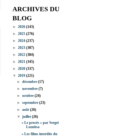
ARCHIVES DU
BLOG
►
2026
(143)
►
2025
(276)
►
2024
(237)
►
2023
(307)
►
2022
(384)
►
2021
(345)
►
2020
(337)
▼
2019
(221)
►
décembre
(17)
►
novembre
(7)
►
octobre
(24)
►
septembre
(23)
►
août
(26)
▼
juillet
(26)
« Le procès » par Sergei
Loznitsa
« Les films interdits du