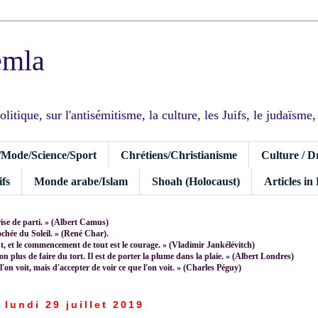
emla
tique, sur l'antisémitisme, la culture, les Juifs, le judaïsme, I
/Mode/Science/Sport
Chrétiens/Christianisme
Culture / D
fs
Monde arabe/Islam
Shoah (Holocaust)
Articles in
rise de parti. » (Albert Camus)
rochée du Soleil. » (René Char).
 et le commencement de tout est le courage. » (Vladimir Jankélévitch)
non plus de faire du tort. Il est de porter la plume dans la plaie. » (Albert Londres)
 l'on voit, mais d'accepter de voir ce que l'on voit. » (Charles Péguy)
lundi 29 juillet 2019