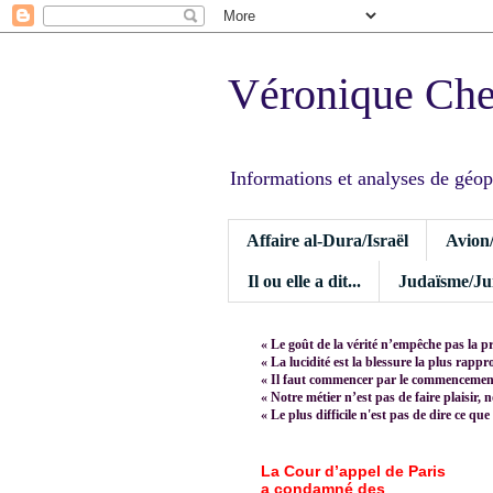
Véronique Ch
Informations et analyses de géopoli
Affaire al-Dura/Israël
Avion
Il ou elle a dit...
Judaïsme/Jui
« Le goût de la vérité n’empêche pas la p
« La lucidité est la blessure la plus rapp
« Il faut commencer par le commencement,
« Notre métier n’est pas de faire plaisir, 
« Le plus difficile n'est pas de dire ce que
La Cour d’appel de Paris
a condamné des