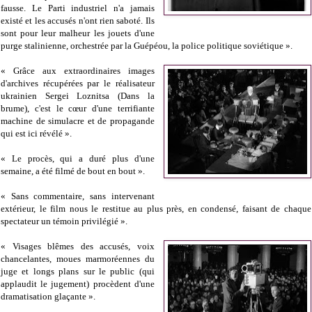
fausse. Le Parti industriel n'a jamais
existé et les accusés n'ont rien saboté. Ils
sont pour leur malheur les jouets d'une
purge stalinienne, orchestrée par la Guépéou, la police politique soviétique ».
« Grâce aux extraordinaires images
d'archives récupérées par le réalisateur
ukrainien Sergei Loznitsa (Dans la
brume), c'est le cœur d'une terrifiante
machine de simulacre et de propagande
qui est ici révélé ».
« Le procès, qui a duré plus d'une
semaine, a été filmé de bout en bout ».
« Sans commentaire, sans intervenant
extérieur, le film nous le restitue au plus près, en condensé, faisant de chaque
spectateur un témoin privilégié ».
« Visages blêmes des accusés, voix
chancelantes, moues marmoréennes du
juge et longs plans sur le public (qui
applaudit le jugement) procèdent d'une
dramatisation glaçante ».