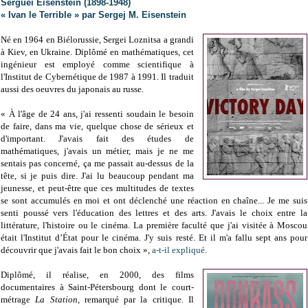
Sergueï Eisenstein (1898-1948)
« Ivan le Terrible » par Sergej M. Eisenstein
Né en 1964 en Biélorussie, Sergei Loznitsa a grandi
à Kiev, en Ukraine. Diplômé en mathématiques, cet
ingénieur est employé comme scientifique à
l'Institut de Cybernétique de 1987 à 1991. Il traduit
aussi des oeuvres du japonais au russe.
« À l'âge de 24 ans, j'ai ressenti soudain le besoin
de faire, dans ma vie, quelque chose de sérieux et
d'important. J'avais fait des études de
mathématiques, j'avais un métier, mais je ne me
sentais pas concerné, ça me passait au-dessus de la
tête, si je puis dire. J'ai lu beaucoup pendant ma
jeunesse, et peut-être que ces multitudes de textes
se sont accumulés en moi et ont déclenché une réaction en chaîne... Je me suis
senti poussé vers l'éducation des lettres et des arts. J'avais le choix entre la
littérature, l'histoire ou le cinéma. La première faculté que j'ai visitée à Moscou
était l'Institut d’État pour le cinéma. J'y suis resté. Et il m'a fallu sept ans pour
découvrir que j'avais fait le bon choix »,
a-t-il expliqué
.
Diplômé, il réalise, en 2000, des films
documentaires à Saint-Pétersbourg dont le court-
métrage
La Station,
remarqué par la critique. Il