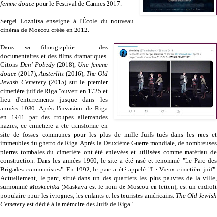
femme douce
pour le Festival de Cannes 2017.
Sergei Loznitsa enseigne à l'École du nouveau
cinéma de Moscou créée en 2012.
Dans sa filmographie : des
documentaires et des films dramatiques.
Citons
Den’ Pobedy
(2018),
Une femme
douce
(2017),
Austerlitz
(2016),
The Old
Jewish Cemetery
(2015) sur le premier
cimetière juif de Riga "ouvert en 1725 et
lieu d'enterrements jusque dans les
années 1930. Après l'invasion de Riga
en 1941 par des troupes allemandes
nazies, ce cimetière a été transformé en
site de fosses communes pour les plus de mille Juifs tués dans les rues et
immeubles du ghetto de Riga. Après la Deuxième Guerre mondiale, de nombreuses
pierres tombales du cimetière ont été enlevées et utilisées comme matériau de
construction. Dans les années 1960, le site a été rasé et renommé "Le Parc des
Brigades communistes". En 1992, le parc a été appelé "Le Vieux cimetière juif".
Actuellement, le parc, situé dans un des quartiers les plus pauvres de la ville,
surnommé
Maskachka
(Maskava est le nom de Moscou en letton), est un endroit
populaire pour les ivrognes, les enfants et les touristes américains.
The Old Jewish
Cemetery
est dédié à la mémoire des Juifs de Riga".