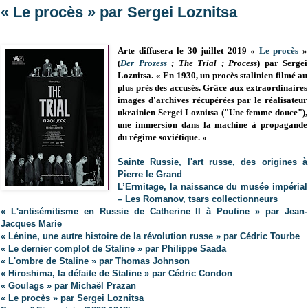
« Le procès » par Sergei Loznitsa
Arte diffusera le 30 juillet 2019 «
Le procès
»
(
Der Prozess
; The Trial ; Process
) par Sergei
Loznitsa. « En 1930, un procès stalinien filmé au
plus près des accusés. Grâce aux extraordinaires
images d'archives récupérées par le réalisateur
ukrainien Sergei Loznitsa ("Une femme douce"),
une immersion dans la machine à propagande
du régime soviétique. »
Sainte Russie, l'art russe, des origines à
Pierre le Grand
L’Ermitage, la naissance du musée impérial
– Les Romanov, tsars collectionneurs
« L'antisémitisme en Russie de Catherine II à Poutine » par Jean-
Jacques Marie
« Lénine, une autre histoire de la révolution russe » par Cédric Tourbe
« Le dernier complot de Staline » par Philippe Saada
« L'ombre de Staline » par Thomas Johnson
« Hiroshima, la défaite de Staline » par Cédric Condon
« Goulags » par Michaël Prazan
« Le procès » par Sergei Loznitsa