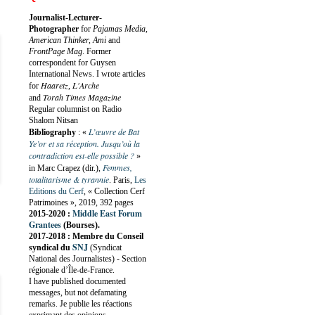
Journalist-Lecturer-
Photographer
for
Pajamas Media,
American Thinker, Ami
and
FrontPage Mag
. Former
correspondent for Guysen
International News. I wrote articles
Haaretz
L'Arche
for
,
Torah Times Magazine
and
Regular columnist on Radio
Shalom Nitsan
L’œuvre de Bat
Bibliography
:
«
Ye’or et sa réception. Jusqu’où la
contradiction est-elle possible ?
»
Femmes,
in Marc Crapez (dir.),
totalitarisme & tyrannie
. Paris,
Les
Editions du Cerf
, « Collection Cerf
Patrimoines », 2019, 392 pages
Middle East Forum
2015-2020 :
Grantees
(Bourses).
2017-2018 : Membre du Conseil
SNJ
syndical du
(Syndicat
National des Journalistes) - Section
régionale d’Île-de-France.
I have published documented
messages, but not defamating
remarks. Je publie les réactions