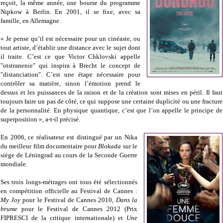
reçoit, la même année, une bourse du programme
Nipkow à Berlin. En 2001, il se fixe, avec sa
famille, en Allemagne.
« Je pense qu’il est nécessaire pour un cinéaste, ou
tout artiste, d’établir une distance avec le sujet dont
il traite. C’est ce que Victor Chklovski appelle
"otstranenie" qui inspira à Brecht le concept de
"distanciation". C’est une étape nécessaire pour
contrôler sa matière, sinon l’émotion prend le
dessus et les puissances de la raison et de la création sont mises en péril. Il faut
toujours faire un pas de côté, ce qui suppose une certaine duplicité ou une fracture
de la personnalité. En physique quantique, c’est que l’on appelle le principe de
superposition », a-t-il précisé.
En 2006, ce réalisateur est distingué par un Nika
du meilleur film documentaire pour
Blokada
sur le
siège de Léningrad au cours de la Seconde Guerre
mondiale.
Ses trois longs-métrages ont tous été sélectionnés
en compétition officielle au Festival de Cannes :
My Joy
pour le Festival de Cannes 2010,
Dans la
brume
pour le Festival de Cannes 2012 (Prix
FIPRESCI de la critique internationale) et
Une