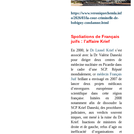
https://www.veroniquechemla.inf
o/2026/03/la-cour-criminelle-de-
bobigny-condamne.html
Spoliations de Français
juifs : l’affaire Krief
En 2000, le
Dr Lionel Krief
s’est
associé avec la Dr Valérie Daneski
pour diriger deux centres de
médecine nucléaire en Picardie dans
le cadre d’une SCP.
Réputé
mondialement, ce
médecin Français
Juif
brillant a envisagé en 2007 de
lancer deux projets médicaux
d’envergures européenne et
scientifique dans cette région
française.
Initiées en 2008
notamment afin de dissoudre la
SCP Krief Daneski, des procédures
judiciaires, aux verdicts souvent
iniques, ont mené à la ruine du Dr
Krief.
Inactions de ministres de
droite et de gauche, refus d’agir ou
inefficacité d’organisations et