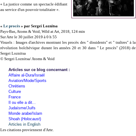
« La justice comme un spectacle édifiant
au service d'un pouvoir totalitaire ».
«
Le procès
» par Sergei Loznitsa
Pays-Bas, Atoms & Void, Wild at Art, 2018, 124 min
Sur Arte le 30 juillet 2019 à 0 h 55
Visuels : Images d'archives montrant les procès des " dissidents" et " traîtres" à la
révolution bolchévique durant les années 20 et 30 dans " Le procès" (2018) de
Sergei Loznitsa
© Sergei Loznitsa/ Atoms & Void
Articles sur ce blog concernant :
Affaire al-Dura/Israël
Aviation/Mode/Sports
Chrétiens
Culture
France
Il ou elle a dit...
Judaïsme/Juifs
Monde arabe/Islam
Shoah (
Holocaust
)
Articles in English
Les citations proviennent d'Arte.