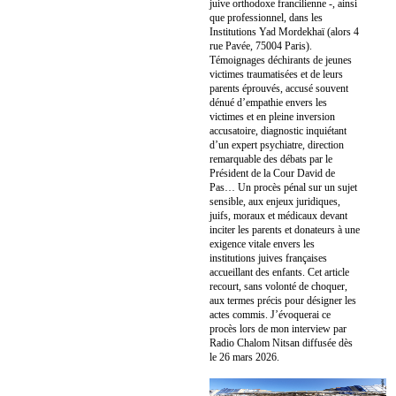
juive orthodoxe francilienne -, ainsi
que professionnel, dans les
Institutions Yad Mordekhaï (alors 4
rue Pavée, 75004 Paris).
Témoignages déchirants de jeunes
victimes traumatisées et de leurs
parents éprouvés, accusé souvent
dénué d’empathie envers les
victimes et en pleine inversion
accusatoire, diagnostic inquiétant
d’un expert psychiatre, direction
remarquable des débats par le
Président de la Cour David de
Pas… Un procès pénal sur un sujet
sensible, aux enjeux juridiques,
juifs, moraux et médicaux devant
inciter les parents et donateurs à une
exigence vitale envers les
institutions juives françaises
accueillant des enfants. Cet article
recourt, sans volonté de choquer,
aux termes précis pour désigner les
actes commis. J’évoquerai ce
procès lors de mon interview par
Radio Chalom Nitsan diffusée dès
le 26 mars 2026.