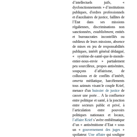
d’intellectuels juifs, «
dysfonctionnements » d’institutions
publiques, d'ordres professionnels
et d'auxiliaires de justice, faillites de
l’Etat dans ses missions
régaliennes, discriminations non
sanctionnées,
establishment
, entités
et bureaucraties incontrôlés ou
oublieux de leurs missions, absence
de mises en jeu de responsabilités
publiques, intérêt général dédaigné,
« système-de-santé-que-le-monde-
entier-nous-envie » partialement
peu sourcilleux, propos antisémites,
soupçons d’affairisme, de
collusions et de conflits d’intérêt,
omerta
médiatique, harcèlements
tous azimuts visant le couple Krief,
menace d'un
huissier de justice
de
casser une porte…
A la confluence
entre politique et santé, à la jonction
entre secteurs public et privé, à
l’articulation entre pouvoirs
politiques nationaux et locaux,
l’affaire Krief
s’avère emblématique
d’un « antisémitisme d’Etat » sous
un «
gouvernement des juges
»
spoliateur.
Une affaire
qui souligne