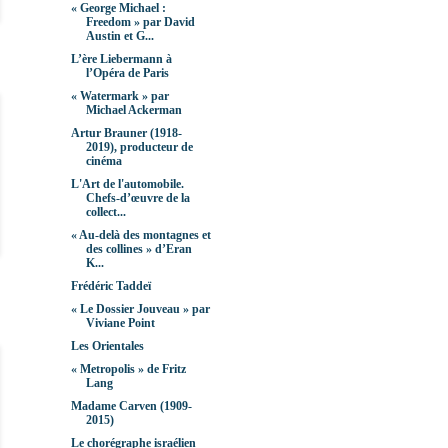
« George Michael :
Freedom » par David
Austin et G...
L’ère Liebermann à
l’Opéra de Paris
« Watermark » par
Michael Ackerman
Artur Brauner (1918-
2019), producteur de
cinéma
L'Art de l'automobile.
Chefs-d’œuvre de la
collect...
« Au-delà des montagnes et
des collines » d’Eran
K...
Frédéric Taddeï
« Le Dossier Jouveau » par
Viviane Point
Les Orientales
« Metropolis » de Fritz
Lang
Madame Carven (1909-
2015)
Le chorégraphe israélien