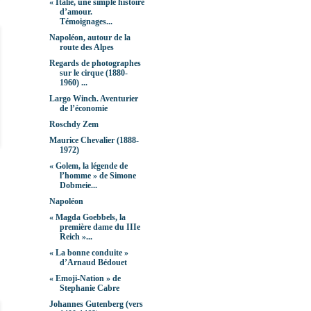
« Italie, une simple histoire
d’amour.
Témoignages...
Napoléon, autour de la
route des Alpes
Regards de photographes
sur le cirque (1880-
1960) ...
Largo Winch. Aventurier
de l’économie
Roschdy Zem
Maurice Chevalier (1888-
1972)
« Golem, la légende de
l’homme » de Simone
Dobmeie...
Napoléon
« Magda Goebbels, la
première dame du IIIe
Reich »...
« La bonne conduite »
d’Arnaud Bédouet
« Emoji-Nation » de
Stephanie Cabre
Johannes Gutenberg (vers