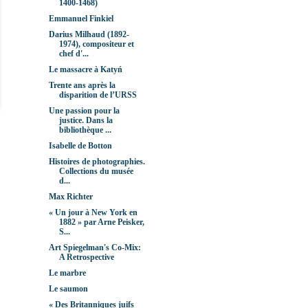
1400-1468)
Emmanuel Finkiel
Darius Milhaud (1892-
1974), compositeur et
chef d'...
Le massacre à Katyń
Trente ans après la
disparition de l’URSS
Une passion pour la
justice. Dans la
bibliothèque ...
Isabelle de Botton
Histoires de photographies.
Collections du musée
d...
Max Richter
« Un jour à New York en
1882 » par Arne Peisker,
S...
Art Spiegelman's Co-Mix:
A Retrospective
Le marbre
Le saumon
« Des Britanniques juifs