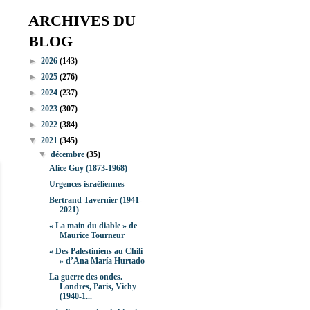
ARCHIVES DU
BLOG
►
2026
(143)
►
2025
(276)
►
2024
(237)
►
2023
(307)
►
2022
(384)
▼
2021
(345)
▼
décembre
(35)
Alice Guy (1873-1968)
Urgences israéliennes
Bertrand Tavernier (1941-
2021)
« La main du diable » de
Maurice Tourneur
« Des Palestiniens au Chili
» d’Ana María Hurtado
La guerre des ondes.
Londres, Paris, Vichy
(1940-1...