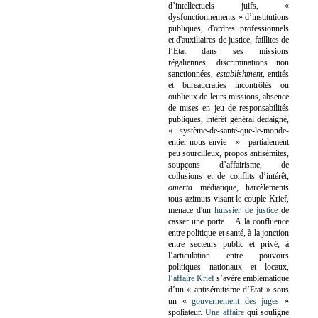
d’intellectuels juifs, «
dysfonctionnements » d’institutions
publiques, d'ordres professionnels
et d'auxiliaires de justice, faillites de
l’Etat dans ses missions
régaliennes, discriminations non
sanctionnées,
establishment
, entités
et bureaucraties incontrôlés ou
oublieux de leurs missions, absence
de mises en jeu de responsabilités
publiques, intérêt général dédaigné,
« système-de-santé-que-le-monde-
entier-nous-envie » partialement
peu sourcilleux, propos antisémites,
soupçons d’affairisme, de
collusions et de conflits d’intérêt,
omerta
médiatique, harcèlements
tous azimuts visant le couple Krief,
menace d'un
huissier de justice
de
casser une porte…
A la confluence
entre politique et santé, à la jonction
entre secteurs public et privé, à
l’articulation entre pouvoirs
politiques nationaux et locaux,
l’affaire Krief
s’avère emblématique
d’un « antisémitisme d’Etat » sous
un «
gouvernement des juges
»
spoliateur.
Une affaire
qui souligne