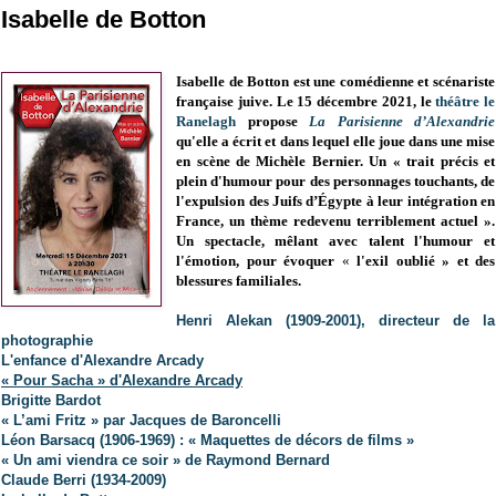
Isabelle de Botton
Isabelle de Botton est une comédienne et scénariste
française juive. Le 15 décembre 2021, le
théâtre le
Ranelagh
propose
La Parisienne d’Alexandrie
qu'elle a écrit et dans lequel elle joue dans une mise
en scène de Michèle Bernier. Un « trait précis et
plein d'humour pour des personnages touchants, de
l'expulsion des Juifs d’Égypte à leur intégration en
France, un thème redevenu terriblement actuel ».
Un spectacle, mêlant avec talent l'humour et
l'émotion, pour évoquer
«
l'exil oublié
»
et des
blessures familiales.
Henri Alekan (1909-2001), directeur de la
photographie
L'enfance d'Alexandre Arcady
« Pour Sacha » d'Alexandre Arcady
Brigitte Bardot
« L’ami Fritz » par Jacques de Baroncelli
Léon Barsacq (1906-1969) : « Maquettes de décors de films »
« Un ami viendra ce soir » de Raymond Bernard
Claude Berri (1934-2009)