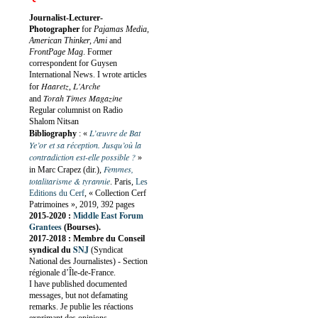
Journalist-Lecturer-
Photographer
for
Pajamas Media,
American Thinker, Ami
and
FrontPage Mag
. Former
correspondent for Guysen
International News. I wrote articles
Haaretz
L'Arche
for
,
Torah Times Magazine
and
Regular columnist on Radio
Shalom Nitsan
L’œuvre de Bat
Bibliography
:
«
Ye’or et sa réception. Jusqu’où la
contradiction est-elle possible ?
»
Femmes,
in Marc Crapez (dir.),
totalitarisme & tyrannie
. Paris,
Les
Editions du Cerf
, « Collection Cerf
Patrimoines », 2019, 392 pages
Middle East Forum
2015-2020 :
Grantees
(Bourses).
2017-2018 : Membre du Conseil
SNJ
syndical du
(Syndicat
National des Journalistes) - Section
régionale d’Île-de-France.
I have published documented
messages, but not defamating
remarks. Je publie les réactions