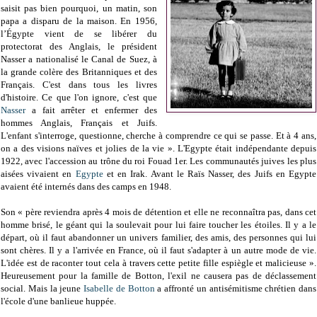
saisit pas bien pourquoi, un matin, son
papa a disparu de la maison. En 1956,
l’Égypte vient de se libérer du
protectorat des Anglais, le président
Nasser a nationalisé le Canal de Suez, à
la grande colère des Britanniques et des
Français. C'est dans tous les livres
d'histoire. Ce que l'on ignore, c'est que
Nasser
a fait arrêter et enfermer des
hommes Anglais, Français et Juifs.
L'enfant s'interroge, questionne, cherche à comprendre ce qui se passe. Et à 4 ans,
on a des visions naïves et jolies de la vie ». L'Egypte était indépendante depuis
1922, avec l'accession au trône du roi Fouad 1er. Les communautés juives les plus
aisées vivaient en
Egypte
et en Irak. Avant le Raïs Nasser, des Juifs en Egypte
avaient été internés dans des camps en 1948.
Son « père reviendra après 4 mois de détention et elle ne reconnaîtra pas, dans cet
homme brisé, le géant qui la soulevait pour lui faire toucher les étoiles. Il y a le
départ, où il faut abandonner un univers familier, des amis, des personnes qui lui
sont chères. Il y a l'arrivée en France, où il faut s'adapter à un autre mode de vie.
L'idée est de raconter tout cela à travers cette petite fille espiègle et malicieuse ».
Heureusement pour la famille de Botton, l'exil ne causera pas de déclassement
social. Mais la jeune
Isabelle de Botton
a affronté un antisémitisme chrétien dans
l'école d'une banlieue huppée.