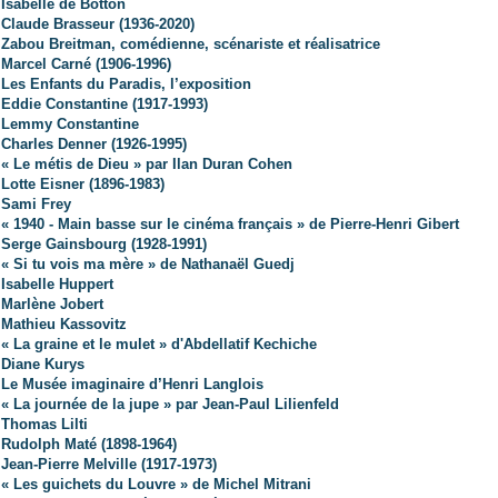
Isabelle de Botton
Claude Brasseur (1936-2020)
Zabou Breitman, comédienne, scénariste et réalisatrice
Marcel Carné (1906-1996)
Les Enfants du Paradis, l’exposition
Eddie Constantine (1917-1993)
Lemmy Constantine
Charles Denner (1926-1995)
« Le métis de Dieu » par Ilan Duran Cohen
Lotte Eisner (1896-1983)
Sami Frey
« 1940 - Main basse sur le cinéma français » de Pierre-Henri Gibert
Serge Gainsbourg (1928-1991)
« Si tu vois ma mère » de Nathanaël Guedj
Isabelle Huppert
Marlène Jobert
Mathieu Kassovitz
« La graine et le mulet » d'Abdellatif Kechiche
Diane Kurys
Le Musée imaginaire d’Henri Langlois
« La journée de la jupe » par Jean-Paul Lilienfeld
Thomas Lilti
Rudolph Maté (1898-1964)
Jean-Pierre Melville (1917-1973)
« Les guichets du Louvre » de Michel Mitrani