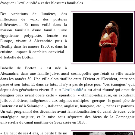
évoquer
«
l'exil oublié
»
et des blessures familiales.
Des variations de lumières, des
inflexions de voix, des postures
différentes… Et nous voilà dans la
maison familiale d'une famille juive
égyptienne polyglotte, formée en
Europe, vivant à Alexandrie puis à
Neuilly dans les années 1950, et dans la
cuisine - espace ô combien convivial -
d’Isabelle de Botton.
Isabelle de Botton « est née à
Alexandrie, dans une famille juive, aussi cosmopolite que l'était sa ville natale
dans les années 50. Une ville alors tiraillée entre l'Orient et l'Occident, entre son
passé et son futur. Et dans ce futur, il n'y a pas de place pour "ces étrangers" qui,
depuis des générations vivent là ». «
L'exil oublié
» est ainsi résumé qui omet de
désigner ceux ayant opéré cette « épuration » ethnico-religieuse, en expulsant
juifs et chrétiens, indigènes ou aux origines multiples - grecque - le grand-père de
l'auteur est né à Salonique -, italienne, anglaise, française, etc. -, riches et pauvres.
Un exil programmé des décennies avant la nationalisation du canal de Suez, voie
stratégique majeure, et la mise sous séquestre des biens de la Compagnie
universelle du canal maritime de Suez créée en 1858.
« Du haut de ses 4 ans, la petite fille ne