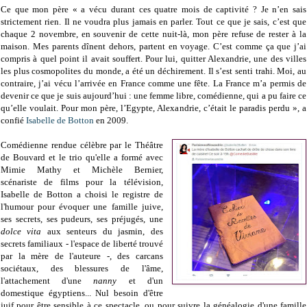
Ce que mon père « a vécu durant ces quatre mois de captivité ? Je n’en sais
strictement rien. Il ne voudra plus jamais en parler. Tout ce que je sais, c’est que
chaque 2 novembre, en souvenir de cette nuit-là, mon père refuse de rester à la
maison. Mes parents dînent dehors, partent en voyage. C’est comme ça que j’ai
compris à quel point il avait souffert. Pour lui, quitter Alexandrie, une des villes
les plus cosmopolites du monde, a été un déchirement. Il s’est senti trahi. Moi, au
contraire, j’ai vécu l’arrivée en France comme une fête. La France m’a permis de
devenir ce que je suis aujourd’hui : une femme libre, comédienne, qui a pu faire ce
qu’elle voulait. Pour mon père, l’Egypte, Alexandrie, c’était le paradis perdu », a
confié
Isabelle de Botton
en 2009.
Comédienne rendue célèbre par le Théâtre
de Bouvard et le trio qu'elle a formé avec
Mimie Mathy et Michèle Bernier,
scénariste de films pour la télévision,
Isabelle de Botton a choisi le registre de
l'humour pour évoquer une famille juive,
ses secrets, ses pudeurs, ses préjugés, une
dolce vita
aux senteurs du jasmin, des
secrets familiaux - l'espace de liberté trouvé
par la mère de l'auteure -, des carcans
sociétaux, des blessures de l'âme,
l'attachement d'une
nanny
et d'un
domestique égyptiens... Nul besoin d'être
juif pour être sensible à ce spectacle, ou pour suivre la généalogie d'une famille