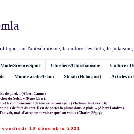
emla
tique, sur l'antisémitisme, la culture, les Juifs, le judaïsme, I
/Mode/Science/Sport
Chrétiens/Christianisme
Culture / D
fs
Monde arabe/Islam
Shoah (Holocaust)
Articles in
rise de parti. » (Albert Camus)
rochée du Soleil. » (René Char).
 et le commencement de tout est le courage. » (Vladimir Jankélévitch)
non plus de faire du tort. Il est de porter la plume dans la plaie. » (Albert Londres)
 l'on voit, mais d'accepter de voir ce que l'on voit. » (Charles Péguy)
vendredi 10 décembre 2021