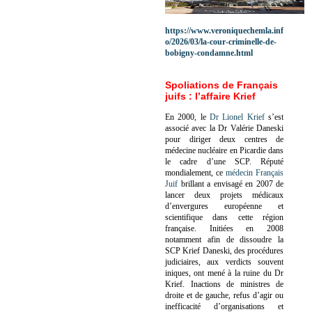
https://www.veroniquechemla.inf
o/2026/03/la-cour-criminelle-de-
bobigny-condamne.html
Spoliations de Français
juifs : l’affaire Krief
En 2000, le
Dr Lionel Krief
s’est
associé avec la Dr Valérie Daneski
pour diriger deux centres de
médecine nucléaire en Picardie dans
le cadre d’une SCP.
Réputé
mondialement, ce
médecin Français
Juif
brillant a envisagé en 2007 de
lancer deux projets médicaux
d’envergures européenne et
scientifique dans cette région
française.
Initiées en 2008
notamment afin de dissoudre la
SCP Krief Daneski, des procédures
judiciaires, aux verdicts souvent
iniques, ont mené à la ruine du Dr
Krief.
Inactions de ministres de
droite et de gauche, refus d’agir ou
inefficacité d’organisations et