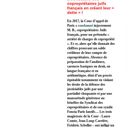
copropriétaires juifs
français en créant leur «
dette » !
En 2017, la Cour d’appel de
Paris
a condamné
injustement
M. B., copropriétaires Juifs
français, pour un prétendu «
arriéré de charges de copropriété
». Et ce, alors qu’elle donnait des
chiffres prouvant un solde
créditeur de leur compte de
copropriétaires. Absence de
préparation de l’audience,
carences basiques en droit, en
langue française et en
arithmétique, déni d’un procès
équitable notamment en violant
les droits de la défense des
justiciables juifs par une
partialité choquante et par une
mansuétude généreuse au
bénéfice du Syndicat des
copropriétaires et de son syndic
Foncia Paris fautifs… Les trois
magistrats de la Cour - Laure
Comte, Jean-Loup Carrière,
Frédéric Arbellot – ont infligé un