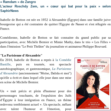
« Ramdam » de Zangro
L'acteur Roschdy Zem, un « cœur qui bat pour la paix » selon
SaphirNews
Isabelle de Botton est née en 1952 à Alexandrie (Égypte)
dans une famille juive
bourgeoise qui a été contrainte de quitter l'Egypte de Nasser et s'est réfugiée en
France.
Comédienne, Isabelle de Botton se fait connaitre du grand public par sa
participation,
avec Michèle Bernier et Mimie Mathy, dans le trio « Les Filles »
dans l'émission "Le Petit Théâtre" du journaliste et animateur Philippe Bouvard.
"La Parisienne d'Alexandrie"
En 2016, Isabelle de Botton a repris à
la Comédie
Bastille
, puis en tournée, son spectacle
autobiographique, et gastronomique,
La Parisienne
d’Alexandrie
(anciennement "Moïse, Dalida et moi")
qu'elle a écrit et dans lequel elle joue dans une mise
en scène de Michèle Bernier.
Un « trait précis et plein d'humour pour des
personnages touchants, de l'expulsion des Juifs
d’Égypte à leur intégration en France, un thème
redevenu terriblement actuel ». Un spectacle, mêlant
avec talent l'humour et l'émotion, pour