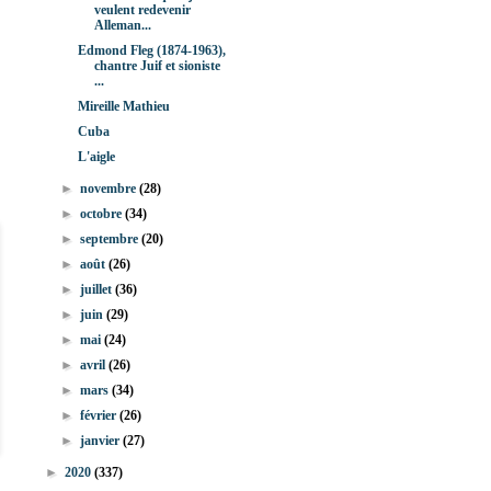
veulent redevenir
Alleman...
Edmond Fleg (1874-1963),
chantre Juif et sioniste
...
Mireille Mathieu
Cuba
L'aigle
►
novembre
(28)
►
octobre
(34)
►
septembre
(20)
►
août
(26)
►
juillet
(36)
►
juin
(29)
►
mai
(24)
►
avril
(26)
►
mars
(34)
►
février
(26)
►
janvier
(27)
►
2020
(337)