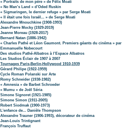
« Portraits de mon père » de Félix Moati
« No Man’s Land » d’Oded Ruskin
« Sigmaringen, le dernier refuge » par Serge Moati
« Il était une fois Israël... » de Serge Moati
Alexandre Mnouchkine (1908-1993)
Jean-Pierre Mocky (1929-2019)
Jeanne Moreau (1928-2017)
Bernard Natan (1886-1942)
« Charles Pathé et Léon Gaumont. Premiers géants du cinéma » par
Emmanuelle Nobecourt
Des studios Pathé-Albatros à l’Espace Albatros
Les Studios Éclair de 1907 à 2007
Tournages Paris-Berlin-Hollywood 1910-1939
Gérard Philipe (1922-1959)
Cycle Roman Polanski sur Arte
Romy Schneider (1938-1982)
« Amnesia » de Barbet Schroeder
« Mumu » de Joël Séria
Simone Signoret (1921-1985)
Simone Simon (1911-2005)
Robert Siodmak (1900-1973)
L'enfance de... Danièle Thompson
Alexandre Trauner (1906-1993), décorateur de cinéma
Jean-Louis Trintignant
François Truffaut