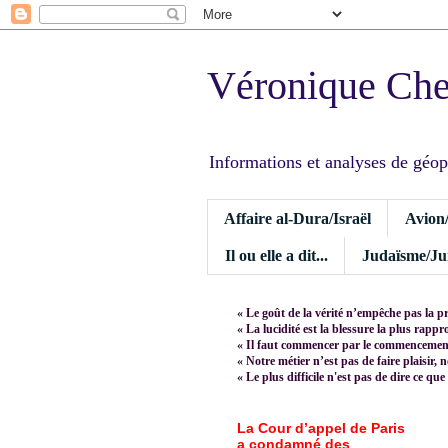
Véronique Ch
Informations et analyses de géopoli
Affaire al-Dura/Israël
Avion
Il ou elle a dit...
Judaïsme/Jui
« Le goût de la vérité n’empêche pas la p
« La lucidité est la blessure la plus rapp
« Il faut commencer par le commencement,
« Notre métier n’est pas de faire plaisir, 
« Le plus difficile n'est pas de dire ce que
La Cour d’appel de Paris
a condamné des