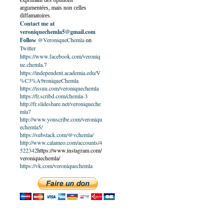
exprimant des opinions
argumentées, mais non celles
diffamatoires.
Contact me at
veroniquechemla5@gmail.com
@VeroniqueChemla
Follow
on
Twitter
https://www.facebook.com/veroniq
ue.chemla.7
https://independent.academia.edu/V
%C3%A9roniqueChemla
https://issuu.com/veroniquechemla
https://fr.scribd.com/chemla-3
http://fr.slideshare.net/veroniqueche
mla7
http://www.youscribe.com/veroniqu
echemla5/
https://substack.com/@vchemla/
http://www.calameo.com/accounts/4
522342
https://www.instagram.com/
veroniquechemla/
https://vk.com/veroniquechemla