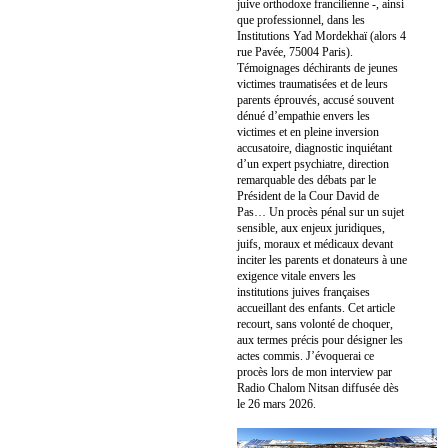
juive orthodoxe francilienne -, ainsi
que professionnel, dans les
Institutions Yad Mordekhaï (alors 4
rue Pavée, 75004 Paris).
Témoignages déchirants de jeunes
victimes traumatisées et de leurs
parents éprouvés, accusé souvent
dénué d’empathie envers les
victimes et en pleine inversion
accusatoire, diagnostic inquiétant
d’un expert psychiatre, direction
remarquable des débats par le
Président de la Cour David de
Pas… Un procès pénal sur un sujet
sensible, aux enjeux juridiques,
juifs, moraux et médicaux devant
inciter les parents et donateurs à une
exigence vitale envers les
institutions juives françaises
accueillant des enfants. Cet article
recourt, sans volonté de choquer,
aux termes précis pour désigner les
actes commis. J’évoquerai ce
procès lors de mon interview par
Radio Chalom Nitsan diffusée dès
le 26 mars 2026.