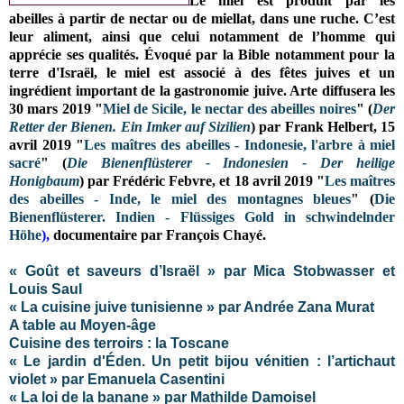
Le miel est produit par les
abeilles à partir de nectar ou de miellat, dans une ruche. C’est
leur aliment, ainsi que celui notamment de l’homme qui
apprécie ses qualités. Évoqué par la Bible notamment pour la
terre d'Israël, le miel est associé à des fêtes juives et un
ingrédient important de la gastronomie juive. Arte diffusera les
30 mars 2019 "
Miel de Sicile, le nectar des abeilles noires
" (
Der
Retter der Bienen. Ein Imker auf Sizilien
) par Frank Helbert, 15
avril 2019 "
Les maîtres des abeilles - Indonesie, l'arbre à miel
sacré
" (
Die Bienenflüsterer - Indonesien - Der heilige
Honigbaum
) par Frédéric Febvre, et 18 avril 2019 "
Les maîtres
des abeilles - Inde, le miel des montagnes bleues
" (
Die
Bienenflüsterer. Indien - Flüssiges Gold in schwindelnder
Höhe
),
documentaire par François Chayé.
« Goût et saveurs d’Israël » par Mica Stobwasser et
Louis Saul
« La cuisine juive tunisienne » par Andrée Zana Murat
A table au Moyen-âge
Cuisine des terroirs : la Toscane
« Le jardin d'Éden. Un petit bijou vénitien : l’artichaut
violet » par Emanuela Casentini
« La loi de la banane » par Mathilde Damoisel