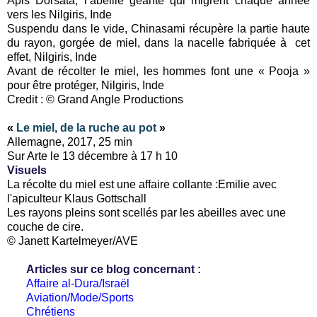
Apis Dorsata, l’abeille géante qui migrent chaque année
vers les Nilgiris, Inde
Suspendu dans le vide, Chinasami récupère la partie haute
du rayon, gorgée de miel, dans la nacelle fabriquée à cet
effet, Nilgiris, Inde
Avant de récolter le miel, les hommes font une « Pooja »
pour être protéger, Nilgiris, Inde
Credit : © Grand Angle Productions
«
Le miel, de la ruche au pot
»
Allemagne, 2017, 25 min
Sur Arte le 13 décembre à 17 h 10
Visuels
La récolte du miel est une affaire collante :Emilie avec
l'apiculteur Klaus Gottschall
Les rayons pleins sont scellés par les abeilles avec une
couche de cire.
© Janett Kartelmeyer/AVE
Articles sur ce blog concernant :
Affaire al-Dura/Israël
Aviation/Mode/Sports
Chrétiens