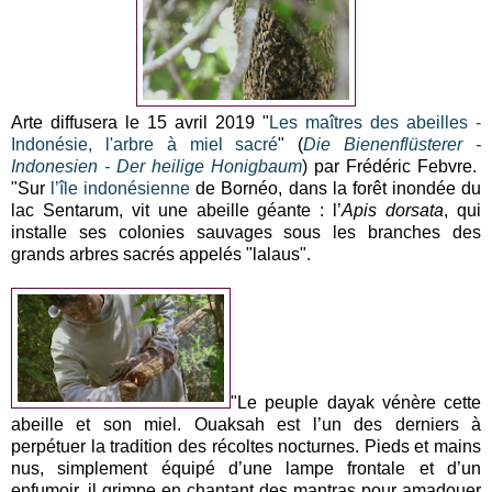
Arte diffusera le 15 avril 2019 "
Les maîtres des abeilles -
Indonésie, l'arbre à miel sacré
" (
Die Bienenflüsterer -
Indonesien - Der heilige Honigbaum
) par Frédéric Febvre.
"Sur
l’île indonésienne
de Bornéo, dans la forêt inondée du
lac Sentarum, vit une abeille géante : l’
Apis dorsata
, qui
installe ses colonies sauvages sous les branches des
grands arbres sacrés appelés "lalaus".
"Le peuple dayak vénère cette
abeille et son miel. Ouaksah est l’un des derniers à
perpétuer la tradition des récoltes nocturnes. Pieds et mains
nus, simplement équipé d’une lampe frontale et d’un
enfumoir, il grimpe en chantant des mantras pour amadouer