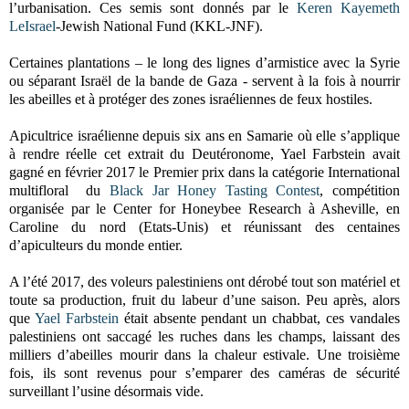
l’urbanisation. Ces semis sont donnés par le
Keren Kayemeth
LeIsrael
-Jewish National Fund (KKL-JNF).
Certaines plantations – le long des lignes d’armistice avec la Syrie
ou séparant Israël de la bande de Gaza - servent à la fois à nourrir
les abeilles et à protéger des zones israéliennes de feux hostiles.
Apicultrice israélienne depuis six ans en Samarie où elle s’applique
à rendre réelle cet extrait du Deutéronome, Yael Farbstein avait
gagné en février 2017 le Premier prix dans la catégorie International
multifloral du
Black Jar Honey Tasting Contest
, compétition
organisée par le Center for Honeybee Research à Asheville, en
Caroline du nord (Etats-Unis) et réunissant des centaines
d’apiculteurs du monde entier.
A l’été 2017, des voleurs palestiniens ont dérobé tout son matériel et
toute sa production, fruit du labeur d’une saison. Peu après, alors
que
Yael Farbstein
était absente pendant un chabbat, ces vandales
palestiniens ont saccagé les ruches dans les champs, laissant des
milliers d’abeilles mourir dans la chaleur estivale. Une troisième
fois, ils sont revenus pour s’emparer des caméras de sécurité
surveillant l’usine désormais vide.