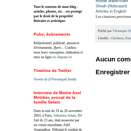
Monde arabe/Islam
Shoah (
Holocaust
)
Tout le contenu de mon blog -
Articles in English
articles, photos, etc. - est protégé
par le droit de la propriété
Les citations provienn
littéraire et artistique.
Publié par
Véronique C
Pubs, évènements
Libellés :
Chrétiens
,
Eta
Rédactionnel, publicité, annonces
d'évènements,
flyers
... Confiez-
nous leurs conception, réalisation et
mise en ligne
en cliquant ici
Aucun comm
Timeline de Twitter
Enregistre
Tweets de @VeroniqueChemla
Interview de Maitre Axel
Metzker, avocat de la
famille Selam
Dans la nuit du 19 au 20 novembre
2003, à Paris,
Sébastien Selam
, DJ
Juif de 23 ans, était assassiné par
un voisin musulman, Adel
Amastaibou. Débutait le combat de