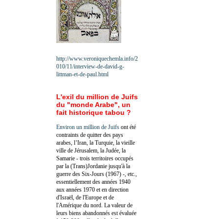
http://www.veroniquechemla.info/2
010/11/interview-de-david-g-
littman-et-de-paul.html
L'exil du million de Juifs
du "monde Arabe", un
fait historique tabou ?
Environ un million de Juifs
ont été
contraints de quitter des pays
arabes, l’Iran, la Turquie, la vieille
ville de Jérusalem, la Judée, la
Samarie - trois territoires occupés
par la (Trans)Jordanie jusqu'à la
guerre des Six-Jours (1967) -, etc.,
essentiellement des années 1940
aux années 1970 et en direction
d'Israël, de l'Europe et de
l'Amérique du nord. La valeur de
leurs biens abandonnés est évaluée