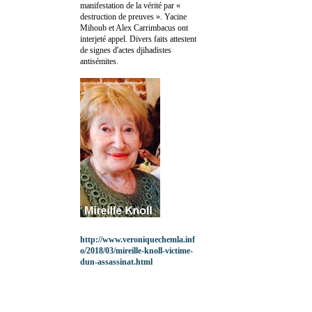
manifestation de la vérité par «
destruction de preuves ». Yacine
Mihoub et Alex Carrimbacus ont
interjeté appel. Divers faits attestent
de signes d'actes djihadistes
antisémites.
http://www.veroniquechemla.inf
o/2018/03/mireille-knoll-victime-
dun-assassinat.html