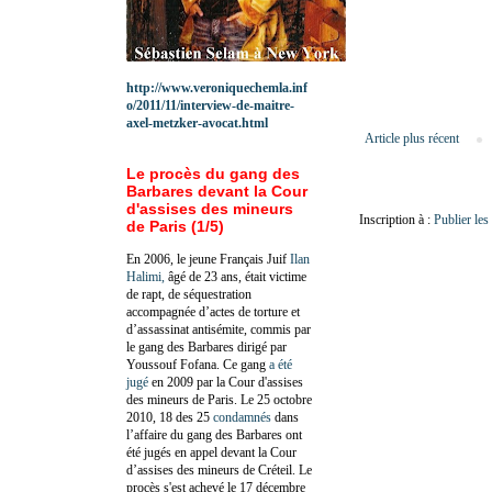
http://www.veroniquechemla.inf
o/2011/11/interview-de-maitre-
axel-metzker-avocat.html
Article plus récent
Le procès du gang des
Barbares devant la Cour
d'assises des mineurs
Inscription à :
Publier le
de Paris (1/5)
En 2006, le jeune Français Juif
Ilan
Halimi,
âgé de 23 ans, était victime
de rapt, de séquestration
accompagnée d’actes de torture et
d’assassinat antisémite, commis par
le gang des Barbares dirigé par
Youssouf Fofana. Ce gang
a été
jugé
en 2009 par la Cour d'assises
des mineurs de Paris. Le 25 octobre
2010, 18 des 25
condamnés
dans
l’affaire du gang des Barbares ont
été jugés en appel devant la Cour
d’assises des mineurs de Créteil. Le
procès s'est achevé le 17 décembre