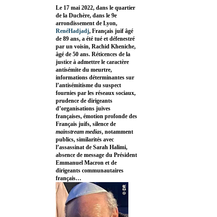
Le 17 mai 2022, dans le quartier
de la Duchère, dans le 9e
arrondissement de Lyon,
RenéHadjadj
, Français juif âgé
de 89 ans, a été tué et défenestré
par un voisin, Rachid Kheniche,
âgé de 50 ans. Réticences de la
justice à admettre le caractère
antisémite du meurtre,
informations déterminantes sur
l’antisémitisme du suspect
fournies par les réseaux sociaux,
prudence de dirigeants
d’organisations juives
françaises, émotion profonde des
Français juifs, silence de
mainstream medias
, notamment
publics, similarités avec
l’assassinat de Sarah Halimi,
absence de message du Président
Emmanuel Macron et de
dirigeants communautaires
français…