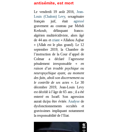
antisémite, est mort
Le vendredi 19 août 2016,
Jean-
Louis (Chalom) Levy
, sexagénaire
français juif, était
agressé
gravement au couteau par Mehdi
Kerkoub, délinquant franco-
algérien multirécidiviste, alors âgé
de 44 ans et
criant
« Allahou Aqbar
» (Allah est le plus grand). Le 12
septembre 2019, la Chambre de
l’instruction de la Cour d’appel de
Colmar a déclaré l’agresseur
pénalement irresponsable
«
en
raison d’un trouble psychique ou
neuropsychique ayant, au moment
des faits, aboli son discernement ou
le contrôle de ses actes
»
. Le 30
décembre 2019, Jean-Louis Levy
est décédé à l’âge de 65 ans ; il a été
enterré en Israël. Son agression
aurait du/pu être évitée.
Analyse
de
dysfonctionnements occultés et
gravissimes impliquant notamment
la responsabilité de l’Etat.