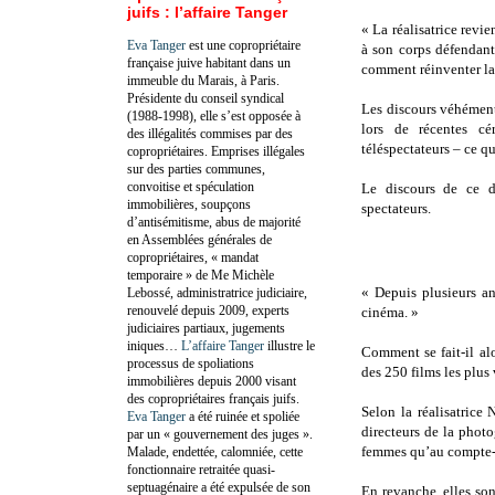
juifs : l’affaire Tanger
« La réalisatrice revi
Eva Tanger
est une copropriétaire
à son corps défendant
française juive habitant dans un
comment réinventer la
immeuble du Marais, à Paris.
Présidente du conseil syndical
Les discours véhéments
(1988-1998), elle s’est opposée à
lors de récentes c
des illégalités commises par des
téléspectateurs – ce qu
copropriétaires. Emprises illégales
sur des parties communes,
convoitise et spéculation
Le discours de ce d
immobilières, soupçons
spectateurs.
d’antisémitisme, abus de majorité
en Assemblées générales de
copropriétaires, « mandat
temporaire » de Me Michèle
« Depuis plusieurs an
Lebossé, administratrice judiciaire,
renouvelé depuis 2009, experts
cinéma. »
judiciaires partiaux, jugements
iniques…
L’affaire Tanger
illustre le
Comment se fait-il al
processus de spoliations
des 250 films les plus
immobilières depuis 2000 visant
des copropriétaires français juifs.
Selon la réalisatrice
Eva Tanger
a été ruinée et spoliée
directeurs de la phot
par un « gouvernement des juges ».
femmes qu’au compte-
Malade, endettée, calomniée, cette
fonctionnaire retraitée quasi-
septuagénaire a été expulsée de son
En revanche, elles son