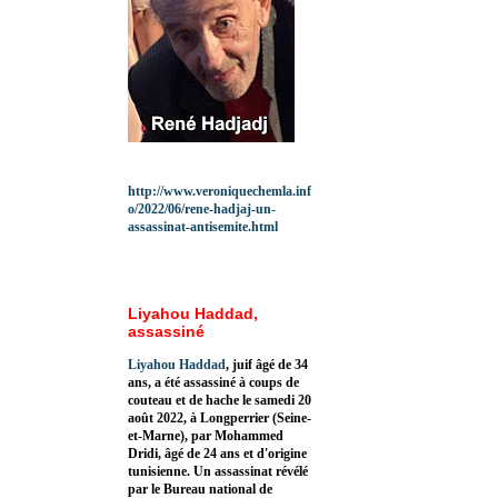
http://www.veroniquechemla.inf
o/2022/06/rene-hadjaj-un-
assassinat-antisemite.html
Liyahou Haddad,
assassiné
Liyahou Haddad
, juif âgé de 34
ans, a été assassiné à coups de
couteau et de hache le samedi 20
août 2022, à Longperrier (Seine-
et-Marne), par Mohammed
Dridi, âgé de 24 ans et d'origine
tunisienne. Un assassinat révélé
par le Bureau national de