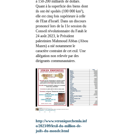
à 150-200 milliards de dollars.
Quant à la superficie des biens dont
ils ont été spoliés (100 000 km²),
elle est cinq fois supérieure à celle
de l'Etat d'Israël. Dans un discours
prononcé lors de la 11e session du
Conseil révolutionnaire du Fatah le
24 août 2023, le Président
palestinien Mahmoud Abbas (Abou
Mazen) a nié notamment le
caractère contraint de cet exil. Une
allégation non relevée par des
dirigeants communautaires.
http://www.veroniquechemla.inf
o/2023/09/lexil-du-million-de-
juifs-du-monde.html