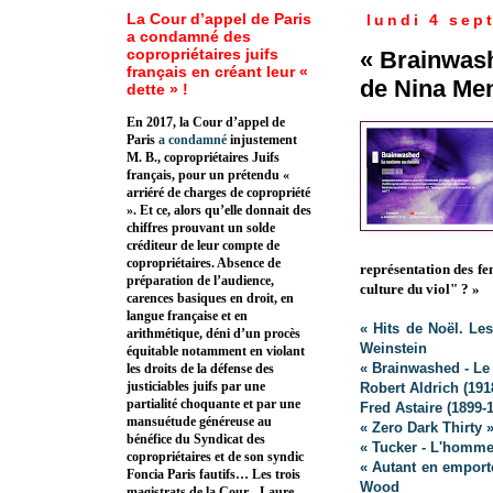
La Cour d’appel de Paris
lundi 4 sep
a condamné des
copropriétaires juifs
« Brainwas
français en créant leur «
de Nina Me
dette » !
En 2017, la Cour d’appel de
Paris
a condamné
injustement
M. B., copropriétaires Juifs
français, pour un prétendu «
arriéré de charges de copropriété
». Et ce, alors qu’elle donnait des
chiffres prouvant un solde
créditeur de leur compte de
copropriétaires. Absence de
représentation des f
préparation de l’audience,
culture du viol" ? »
carences basiques en droit, en
langue française et en
« Hits de Noël. Le
arithmétique, déni d’un procès
Weinstein
équitable notamment en violant
« Brainwashed - Le
les droits de la défense des
justiciables juifs par une
Robert Aldrich (191
partialité choquante et par une
Fred Astaire
(1899-
mansuétude généreuse au
« Zero Dark Thirty 
bénéfice du Syndicat des
« Tucker - L'homme
copropriétaires et de son syndic
« Autant en emport
Foncia Paris fautifs… Les trois
Wood
magistrats de la Cour - Laure