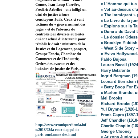
« L’Homme qui tua 
Comte, Jean-Loup Carrière,
« Vol au-dessus d'
Frédéric Arbellot – ont infligé un
déni de justice à leurs
« The Immigrant » 
concitoyens Juifs. Ceux-ci sont
« Le Livre de la ju
victimes du « gouvernement des
« Espions sur la Ta
juges » et de l’absence de
« Dune » de David 
contrôles par diverses autorités
« Le dossier Odess
qui ont refusé d’intervenir pour
« Brooklyn Yiddish
rétablir le droit : ministres de la
« West Side Story 
Justice et du Logement, parquet,
« Eviva Hollywood
Groupe Foncia, Chambre du
Commerce et de l’Industrie,
Pablo Bujosa
Ordres des avocats et des
Lauren Bacall (1924
huissiers de justice de Paris, etc.
Harry Belafonte
Ingrid Bergman (19
Leonard Bernstein 
« Betty Boop For Ev
« Marlon Brando, u
Mel Brooks
Richard Brooks (19
Yul Brynner (1920-1
Frank Capra (1897-
Jeff Chandler (1918
http://www.veroniquechemla.inf
Charlie Chaplin (18
o/2018/03/la-cour-dappel-de-
George Clooney
paris-condamne-des.html
« Arizona Junior »