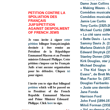
Dame Joan Collins
« Making Waves - L
Comédies musicales
PETITION CONTRE LA
SPOLIATION DES
Comédies musicales
FRANÇAIS
Jamie Lee Curtis
JUIFS/PETITION
Tony Curtis (1925-2
AGAINST DESPOILMENT
Michael Curtiz (188
OF FRENCH JEWS
« La cité sans voil
« Bette Davis - La 
Je vous invite à signer
cette
Sammy Davis Jr. (1
pétition
bilingue français/anglais
destinée à être remise au
Marlene Dietrich (1
Président de la République
Edward Dmytryk (19
Emmanuel Macron et au Premier
Stanley Donen (192
ministre Edouard Philippe. Cette
Kirk Douglas, star 
pétition s'impose car les Français
Michael Douglas
Juifs n'ont aucune organisation
« The Kid Stays in
pour les défendre. Cliquez
ici
Evans”, de Brett M
pour signer.
Max Factor Sr. (187
Douglas Fairbanks 
I invite you to sign that bilingual
petition
which will be passed on
« Juste une derniè
to President of the French
Jane Fonda
Republic
Emmanuel Macron
Harrison Ford
and Prime Minister
Edouard
John Ford (1894-19
Philippe
.
Click
here
to sign.
Miloš Forman (1932
« Vol au-dessus d'