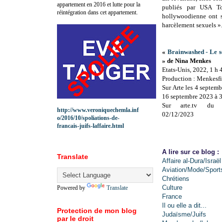
appartement en 2016 et lutte pour la
publiés par USA To
réintégration dans cet appartement.
hollywoodienne ont s
harcèlement sexuels »
«
Brainwashed - Le 
» de Nina Menkes
Etats-Unis, 2022, 1 h
Production : Menkesf
Sur Arte les 4 septem
16 septembre 2023 à 3
Sur arte.tv du 
http://www.veroniquechemla.inf
02/12/2023
o/2016/10/spoliations-de-
francais-juifs-laffaire.html
A lire sur ce blog :
Translate
Affaire al-Dura/Israël
Aviation/Mode/Sport
Chrétiens
Culture
Powered by
Translate
France
Il ou elle a dit...
Protection de mon blog
Judaïsme/Juifs
par le droit