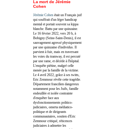
La mort de Jérémie
Cohen
Jérémie Cohen
était un Français juif
qui souffrait d'un léger handicap
mental et portait souvent sa kippa
blanche. Battu par une quinzaine.
Le 16 février 2022, vers 20 h, à
Bobigny (Seine-Saint-Denis), il est
sauvagement agressé physiquement
par une quinzaine d'individus. Il
parvient à fuir, mais en traversant
les voies du tramway, il est percuté
par une rame, et décède à l'hôpital.
L'enquête piétine, malgré celle
menée par la famille de la victime.
Le 4 avril 2022, grâce à ses twitts,
Eric Zemmour révèle cette tragédie.
Département francilien dangereux
notamment pour les Juifs, famille
endeuillée et isolée contrainte
d'enquêter face aux
dysfonctionnements politico-
judiciaires, omerta médiatico-
politique et de dirigeants
communautaires, soutien d'Eric
Zemmour critiqué, réticences
judiciaires à admettre les