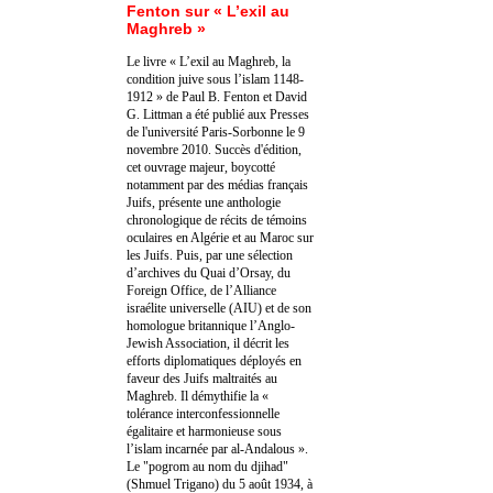
Fenton sur « L’exil au
Maghreb »
Le livre « L’exil au Maghreb, la
condition juive sous l’islam 1148-
1912 » de Paul B. Fenton et David
G. Littman a été publié aux Presses
de l'université Paris-Sorbonne le 9
novembre 2010. Succès d'édition,
cet ouvrage majeur, boycotté
notamment par des médias français
Juifs, présente une anthologie
chronologique de récits de témoins
oculaires en Algérie et au Maroc sur
les Juifs. Puis, par une sélection
d’archives du Quai d’Orsay, du
Foreign Office, de l’Alliance
israélite universelle (AIU) et de son
homologue britannique l’Anglo-
Jewish Association, il décrit les
efforts diplomatiques déployés en
faveur des Juifs maltraités au
Maghreb. Il démythifie la «
tolérance interconfessionnelle
égalitaire et harmonieuse sous
l’islam incarnée par al-Andalous ».
Le "pogrom au nom du djihad"
(Shmuel Trigano) du 5 août 1934, à