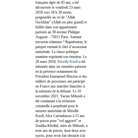
française âgée de 85 ans, a été
découverte le vendredi 23 mars
2018 vers 18 h 30 morte,
poignardée au cri de "Allah
OuAkbar" (Allah est plus grand) et
brûlée dans son appartement
parisien au 30 avenue Philippe
Auguste - 75011 Paris. Attentat
terroriste islamiste ? Rapidement, le
parquet retenait le chef d’assassinat
antisémite. La classe politique
unanime exprimait son émotion. Le
28 mars 2018,
Mireille Knoll
a été
inhumée dans un cimetière parisien
en la présence notamment du
Président Emmanuel Macron et des
milliers de personnes ont participé
en France aux marches blanches à
la mémoire de la défunte. Le 10
novembre 2021, Yacine Mihoub a
été condamné à la réclusion
criminelle à perpétuité pour le
meurtre antisémite de Mireille
Knoll, Alex Carrimbacus à 15 ans
de prison pour "vol aggravé" et
Zoulika Khellaf, mère de Mihoub, à
trois ans de prison, dont deux avec
sursis, pour avoir fait obstacle à la