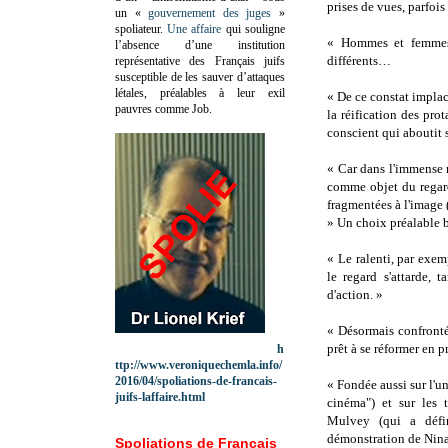
prises de vues, parfois
un «
gouvernement des juges
»
spoliateur.
Une affaire
qui souligne
« Hommes et femmes s
l’absence d’une institution
différents…
représentative des Français juifs
susceptible de les sauver d’attaques
létales, préalables à leur exil
« De ce constat impla
pauvres comme Job.
la réification des pr
conscient qui aboutit 
« Car dans l'immense 
comme objet du regard
fragmentées à l'image (
» Un choix préalable b
« Le ralenti, par exemp
le regard s'attarde,
d'action. »
« Désormais confronté
prêt à se réformer en p
h
ttp://www.veroniquechemla.info/
2016/04/spoliations-de-francais-
« Fondée aussi sur l'u
juifs-laffaire.html
cinéma") et sur les t
Mulvey (qui a défi
démonstration de Nina 
Spoliations de Français