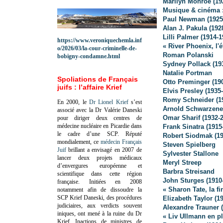
Marilyn Monroe (19
Musique & cinéma :
Paul Newman (1925
Alan J. Pakula (192
Lilli Palmer (1914-1
https://www.veroniquechemla.inf
« River Phoenix, l'é
o/2026/03/la-cour-criminelle-de-
Roman Polanski
bobigny-condamne.html
Sydney Pollack (19
Natalie Portman
Spoliations de Français
Otto Preminger (19
juifs : l’affaire Krief
Elvis Presley (1935
Romy Schneider (1
En 2000, le
Dr Lionel Krief
s’est
Arnold Schwarzene
associé avec la Dr Valérie Daneski
Omar Sharif (1932-
pour diriger deux centres de
médecine nucléaire en Picardie dans
Frank Sinatra (1915
le cadre d’une SCP.
Réputé
Robert Siodmak (19
mondialement, ce
médecin Français
Steven Spielberg
Juif
brillant a envisagé en 2007 de
Sylvester Stallone
lancer deux projets médicaux
Meryl Streep
d’envergures européenne et
Barbra Streisand
scientifique dans cette région
John Sturges (1910
française.
Initiées en 2008
« Sharon Tate, la f
notamment afin de dissoudre la
SCP Krief Daneski, des procédures
Elizabeth Taylor (19
judiciaires, aux verdicts souvent
Alexandre Trauner 
iniques, ont mené à la ruine du Dr
« Liv Ullmann en p
Krief.
Inactions de ministres de