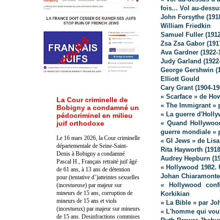
fois... Vol au-des
John Forsythe (191
William Friedkin
Samuel Fuller (1912
Zsa Zsa Gabor (191
Ava Gardner (1922-
Judy Garland (1922
George Gershwin (1
Elliott Gould
Cary Grant (1904-19
« Scarface » de H
La Cour criminelle de
« The Immigrant » 
Bobigny a condamné un
« La guerre d'Holly
pédocriminel en milieu
juif orthodoxe
« Quand Hollywood
guerre mondiale » p
Le 16 mars 2026, la Cour criminelle
« GI Jews » de Lis
départementale de Seine-Saint-
Rita Hayworth (1918
Denis à Bobigny a condamné
Audrey Hepburn (19
Pascal H., Français retraité juif âgé
« Hollywood 1982. 
de 61 ans, à 13 ans de détention
Johan Chiaramonte
pour (tentative d’)atteintes sexuelles
« Hollywood conf
(incestueuse) par majeur sur
mineurs de 15 ans, corruption de
Korkikian
mineurs de 15 ans et viols
« La Bible » par J
(incestueux) par majeur sur mineurs
« L'homme qui voul
de 15 ans. Des
infractions commises