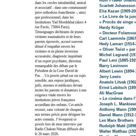
Ruth Prawer Jhabva
dans les cercles intrafamilial, amical
Scarlett Johansson
et associatif - dans une communauté
Elia Kazan (1909-20
juive orthodoxe francilienne -, ainsi
« Le Livre de la ju
que professionnel, dans les
« Procès de singe 
Institutions Yad Mordekhaï (alors 4
rue Pavée, 75004 Paris).
Hardy Krüger
Témoignages déchirants de jeunes
« Docteur Folamour
victimes traumatisées et de leurs
Carl Laemmle (1867-
parents éprouvés, accusé souvent
Hedy Lamarr (1914-2
dénué d’empathie envers les
« Oliver Twist » pa
victimes et en pleine inversion
Michel Legrand (19
accusatoire, diagnostic inquiétant
Paul Leni (1885-192
d’un expert psychiatre, direction
Barry Levinson
remarquable des débats par le
Président de la Cour David de
Albert Lewin (1894-
Pas… Un procès pénal sur un sujet
Jerry Lewis
sensible, aux enjeux juridiques,
Anatole Litvak (190
juifs, moraux et médicaux devant
Ernst Lubitsch (189
inciter les parents et donateurs à une
Ali MacGraw
exigence vitale envers les
« Le cinéma dans l
institutions juives françaises
Joseph L. Mankiewi
accueillant des enfants. Cet article
Anthony Mann (190
recourt, sans volonté de choquer,
aux termes précis pour désigner les
Daniel Mann (1912-
actes commis. J’évoquerai ce
Les Marx Brothers
procès lors de mon interview par
Rudolph Maté (1898
Radio Chalom Nitsan diffusée dès
Walter Matthau (192
le 26 mars 2026.