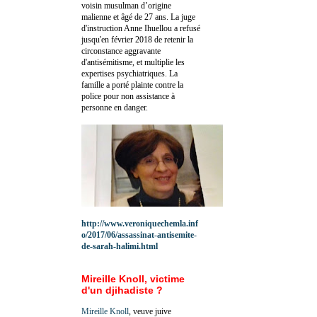
voisin musulman d’origine
malienne et âgé de 27 ans. La juge
d'instruction Anne Ihuellou a refusé
jusqu'en février 2018 de retenir la
circonstance aggravante
d'antisémitisme, et multiplie les
expertises psychiatriques. La
famille a porté plainte contre la
police pour non assistance à
personne en danger.
http://www.veroniquechemla.inf
o/2017/06/assassinat-antisemite-
de-sarah-halimi.html
Mireille Knoll, victime
d'un djihadiste ?
Mireille Knoll
, veuve juive