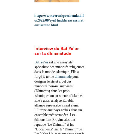
http://www.veroniquechemla.inf
o/2022/08/eyal-hadda-assassinat-
antisemite.html
Interview de Bat Ye’or
sur la dhimmitude
Bat Ye’or
est une essayiste
spécialiste des minorités religieuses
dans le monde islamique. Elle a
forgé le terme
dhimmitude
pour
désigner le statut cruel des
minorités non-musulmanes
(Dhimmis) dans les pays
islamiques ou en « terre d’islam ».
Elle a aussi analysé Eurabia,
alliance euro-arabe visant à unir
l’Europe aux pays arabes dans un
ensemble méditerranéen. Les
éditions Les Provinciales ont
republié "Le Dhimmi" et les
"Documents" sur le "Dhimmi" de
Bat Ye'or. Un essai pionnier dont la