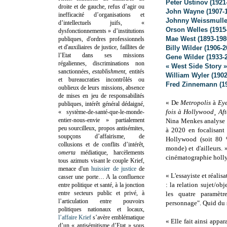
Peter Ustinov (1921
droite et de gauche, refus d’agir ou
John Wayne (1907-
inefficacité d’organisations et
Johnny Weissmuller
d’intellectuels juifs, «
Orson Welles (1915
dysfonctionnements » d’institutions
Mae West (1893-198
publiques, d'ordres professionnels
et d'auxiliaires de justice, faillites de
Billy Wilder (1906-2
l’Etat dans ses missions
Gene Wilder (1933-
régaliennes, discriminations non
« West Side Story 
sanctionnées,
establishment
, entités
William Wyler (1902
et bureaucraties incontrôlés ou
Fred Zinnemann (19
oublieux de leurs missions, absence
de mises en jeu de responsabilités
« De
Metropolis
à
Ey
publiques, intérêt général dédaigné,
fois à Hollywood¸ Af
« système-de-santé-que-le-monde-
entier-nous-envie » partialement
Nina Menkes analyse p
peu sourcilleux, propos antisémites,
à 2020 en focalisant
soupçons d’affairisme, de
Hollywood (soit 80 %
collusions et de conflits d’intérêt,
monde) et d'ailleurs. 
omerta
médiatique, harcèlements
cinématographie holl
tous azimuts visant le couple Krief,
menace d'un
huissier de justice
de
« L'essayiste et réalis
casser une porte…
A la confluence
: la relation sujet/ob
entre politique et santé, à la jonction
entre secteurs public et privé, à
les quatre paramètre
l’articulation entre pouvoirs
personnage". Quid du s
politiques nationaux et locaux,
l’affaire Krief
s’avère emblématique
« Elle fait ainsi appa
d’un « antisémitisme d’Etat » sous