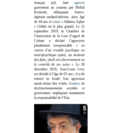
français juif, était
agressé
gravement au couteau par Mehdi
Kerkoub, délinquant franco-
algérien multirécidiviste, alors âgé
de 44 ans et
criant
« Allahou Aqbar
» (Allah est le plus grand). Le 12
septembre 2019, la Chambre de
l’instruction de la Cour d’appel de
Colmar a déclaré l’agresseur
pénalement irresponsable
«
en
raison d’un trouble psychique ou
neuropsychique ayant, au moment
des faits, aboli son discernement ou
le contrôle de ses actes
»
. Le 30
décembre 2019, Jean-Louis Levy
est décédé à l’âge de 65 ans ; il a été
enterré en Israël. Son agression
aurait du/pu être évitée.
Analyse
de
dysfonctionnements occultés et
gravissimes impliquant notamment
la responsabilité de l’Etat.