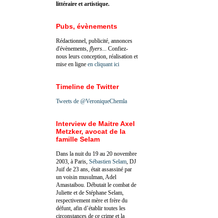
littéraire et artistique.
Pubs, évènements
Rédactionnel, publicité, annonces
d'évènements,
flyers
... Confiez-
nous leurs conception, réalisation et
mise en ligne
en cliquant ici
Timeline de Twitter
Tweets de @VeroniqueChemla
Interview de Maitre Axel
Metzker, avocat de la
famille Selam
Dans la nuit du 19 au 20 novembre
2003, à Paris,
Sébastien Selam
, DJ
Juif de 23 ans, était assassiné par
un voisin musulman, Adel
Amastaibou. Débutait le combat de
Juliette et de Stéphane Selam,
respectivement mère et frère du
défunt, afin d’établir toutes les
circonstances de ce crime et la