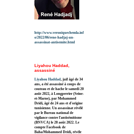
http://www.veroniquechemla.inf
o/2022/06/rene-hadjaj-un-
assassinat-antisemite.html
Liyahou Haddad,
assassiné
Liyahou Haddad
, juif âgé de 34
ans, a été assassiné à coups de
couteau et de hache le samedi 20
août 2022, à Longperrier (Seine-
et-Marne), par Mohammed
Dridi, âgé de 24 ans et d'origine
tunisienne. Un assassinat révélé
par le Bureau national de
vigilance contre l'antisémitisme
(BNVCA) le 28 août 2022. Le
compte Facebook de
Baha/Mohammed Dridi, révèle