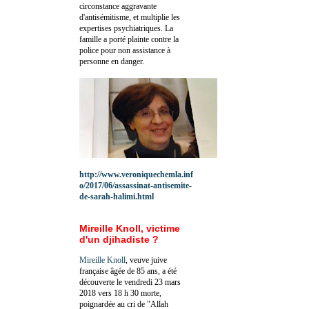
circonstance aggravante
d'antisémitisme, et multiplie les
expertises psychiatriques. La
famille a porté plainte contre la
police pour non assistance à
personne en danger.
http://www.veroniquechemla.inf
o/2017/06/assassinat-antisemite-
de-sarah-halimi.html
Mireille Knoll, victime
d'un djihadiste ?
Mireille Knoll
, veuve juive
française âgée de 85 ans, a été
découverte le vendredi 23 mars
2018 vers 18 h 30 morte,
poignardée au cri de "Allah