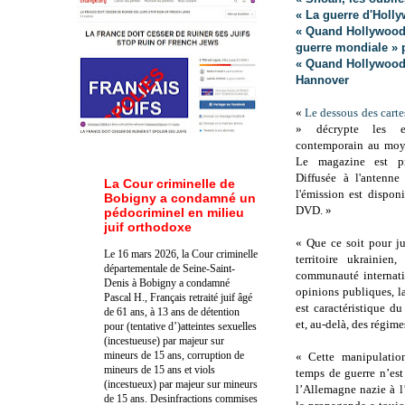
« La guerre d'Holly
« Quand Hollywood
guerre mondiale » p
« Quand Hollywood s
Hannover
«
Le dessous des cart
» décrypte les 
contemporain au moye
Le magazine est pr
Diffusée à l'antenne
La Cour criminelle de
l'émission est dispo
Bobigny a condamné un
DVD. »
pédocriminel en milieu
juif orthodoxe
« Que ce soit pour jus
Le 16 mars 2026, la Cour criminelle
territoire ukrainien
départementale de Seine-Saint-
communauté internati
Denis à Bobigny a condamné
opinions publiques, la
Pascal H., Français retraité juif âgé
est caractéristique d
de 61 ans, à 13 ans de détention
et, au-delà, des régim
pour (tentative d’)atteintes sexuelles
(incestueuse) par majeur sur
mineurs de 15 ans, corruption de
« Cette manipulatio
mineurs de 15 ans et viols
temps de guerre n’est
(incestueux) par majeur sur mineurs
l’Allemagne nazie à l
de 15 ans. Des
infractions commises