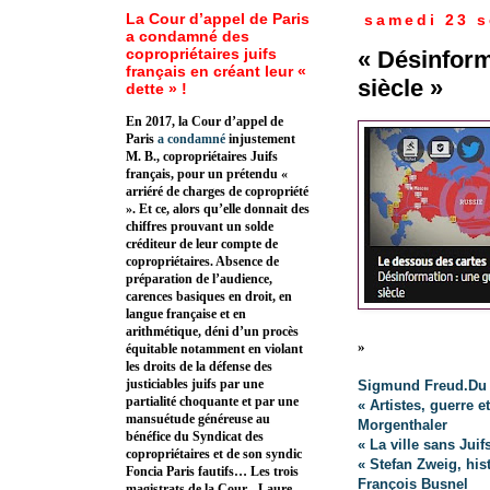
La Cour d’appel de Paris
samedi 23 
a condamné des
copropriétaires juifs
« Désinform
français en créant leur «
siècle »
dette » !
En 2017, la Cour d’appel de
Paris
a condamné
injustement
M. B., copropriétaires Juifs
français, pour un prétendu «
arriéré de charges de copropriété
». Et ce, alors qu’elle donnait des
chiffres prouvant un solde
créditeur de leur compte de
copropriétaires. Absence de
préparation de l’audience,
carences basiques en droit, en
langue française et en
arithmétique, déni d’un procès
»
équitable notamment en violant
les droits de la défense des
justiciables juifs par une
Sigmund Freud.Du r
partialité choquante et par une
« Artistes, guerre 
mansuétude généreuse au
Morgenthaler
bénéfice du Syndicat des
« La ville sans Jui
copropriétaires et de son syndic
« Stefan Zweig, his
Foncia Paris fautifs… Les trois
François Busnel
magistrats de la Cour - Laure