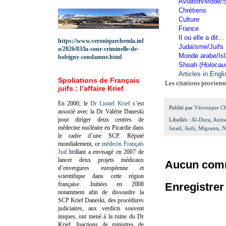
Aviation/Mode/S
Chrétiens
Culture
France
Il ou elle a dit...
https://www.veroniquechemla.inf
Judaïsme/Juifs
o/2026/03/la-cour-criminelle-de-
Monde arabe/Is
bobigny-condamne.html
Shoah (
Holocau
Articles in Engl
Spoliations de Français
Les citations provienn
juifs : l’affaire Krief
En 2000, le
Dr Lionel Krief
s’est
Publié par
Véronique C
associé avec la Dr Valérie Daneski
pour diriger deux centres de
Libellés :
Al-Dura
,
Antis
médecine nucléaire en Picardie dans
Israël
,
Juifs
,
Migrants
,
N
le cadre d’une SCP.
Réputé
mondialement, ce
médecin Français
Juif
brillant a envisagé en 2007 de
lancer deux projets médicaux
Aucun comm
d’envergures européenne et
scientifique dans cette région
française.
Initiées en 2008
Enregistre
notamment afin de dissoudre la
SCP Krief Daneski, des procédures
judiciaires, aux verdicts souvent
iniques, ont mené à la ruine du Dr
Krief.
Inactions de ministres de