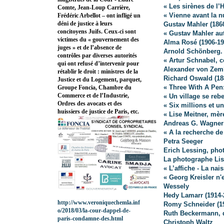
« Les sirènes de l
Comte, Jean-Loup Carrière,
« Vienne avant la n
Frédéric Arbellot – ont infligé un
déni de justice à leurs
Gustav Mahler (186
concitoyens Juifs. Ceux-ci sont
« Gustav Mahler au
victimes du « gouvernement des
Alma Rosé (1906-19
juges » et de l’absence de
Arnold Schönberg. 
contrôles par diverses autorités
« Artur Schnabel, 
qui ont refusé d’intervenir pour
Alexander von Zeml
rétablir le droit : ministres de la
Richard Oswald (18
Justice et du Logement, parquet,
« Three With A Pen:
Groupe Foncia, Chambre du
Commerce et de l’Industrie,
« Un village se reb
Ordres des avocats et des
« Six millions et u
huissiers de justice de Paris, etc.
« Lise Meitner, mè
Andreas G. Wagner
« A la recherche de
Petra Seeger
Erich Lessing, pho
La photographe Lis
« L’affiche - La na
« Georg Kreisler n'
Wessely
Hedy Lamarr (1914-2
http://www.veroniquechemla.inf
Romy Schneider (19
o/2018/03/la-cour-dappel-de-
Ruth Beckermann, 
paris-condamne-des.html
Christoph Waltz