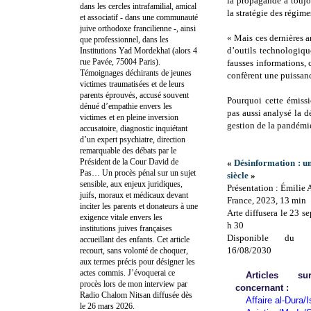
la propagande a toujo
dans les cercles intrafamilial, amical
la stratégie des régime
et associatif - dans une communauté
juive orthodoxe francilienne -, ainsi
« Mais ces dernières a
que professionnel, dans les
d’outils technologiqu
Institutions Yad Mordekhaï (alors 4
rue Pavée, 75004 Paris).
fausses informations, 
Témoignages déchirants de jeunes
confèrent une puissan
victimes traumatisées et de leurs
parents éprouvés, accusé souvent
Pourquoi cette émissi
dénué d’empathie envers les
pas aussi analysé la 
victimes et en pleine inversion
gestion de la pandémi
accusatoire, diagnostic inquiétant
d’un expert psychiatre, direction
remarquable des débats par le
Président de la Cour David de
«
Désinformation : u
Pas… Un procès pénal sur un sujet
siècle
»
sensible, aux enjeux juridiques,
Présentation : Émilie
juifs, moraux et médicaux devant
France, 2023, 13 min
inciter les parents et donateurs à une
Arte diffusera le 23 
exigence vitale envers les
h 30
institutions juives françaises
Disponible du 
accueillant des enfants. Cet article
16/08/2030
recourt, sans volonté de choquer,
aux termes précis pour désigner les
actes commis. J’évoquerai ce
Articles 
procès lors de mon interview par
concernant :
Radio Chalom Nitsan diffusée dès
Affaire al-Dura/I
le 26 mars 2026.