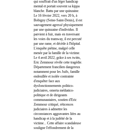
qui souffrait d'un léger handicap
mental et portait souvent sa kippa
blanche. Battu par une quinzaine.
Le 16 février 2022, vers 20 h, à
Bobigny (Seine-Saint-Denis), il est
sauvagement agressé physiquement
par une quinzaine d'individus. Il
parvient à fuir, mais en traversant
les voies du tramway, il est percuté
par une rame, et décède à l'hôpital.
L'enquête piétine, malgré celle
menée par la famille de la victime.
Le 4 avril 2022, grâce à ses twitts,
Eric Zemmour révèle cette tragédie.
Département francilien dangereux
notamment pour les Juifs, famille
endeuillée et isolée contrainte
d'enquêter face aux
dysfonctionnements politico-
judiciaires, omerta médiatico-
politique et de dirigeants
communautaires, soutien d'Eric
Zemmour critiqué, réticences
judiciaires à admettre les
circonstances aggravantes liées au
handicap et à la judéité de la
victime... Cette affaire scandaleuse
souligne l'effondrement de la