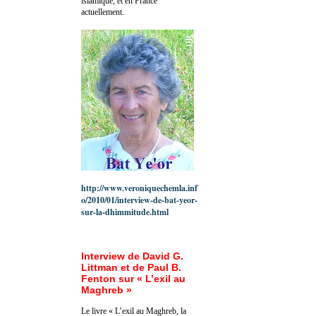
islamique, et en France
actuellement.
http://www.veroniquechemla.inf
o/2010/01/interview-de-bat-yeor-
sur-la-dhimmitude.html
Interview de David G.
Littman et de Paul B.
Fenton sur « L’exil au
Maghreb »
Le livre « L’exil au Maghreb, la