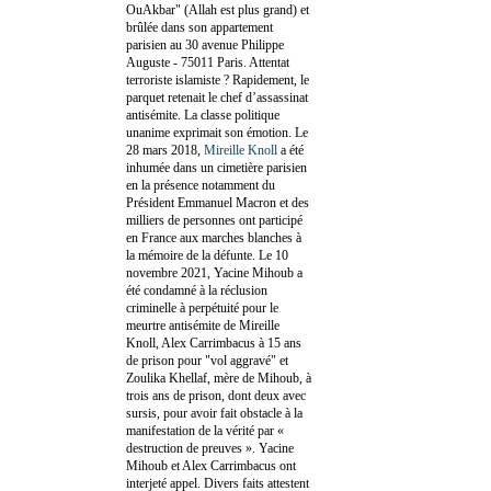
OuAkbar" (Allah est plus grand) et
brûlée dans son appartement
parisien au 30 avenue Philippe
Auguste - 75011 Paris. Attentat
terroriste islamiste ? Rapidement, le
parquet retenait le chef d’assassinat
antisémite. La classe politique
unanime exprimait son émotion. Le
28 mars 2018,
Mireille Knoll
a été
inhumée dans un cimetière parisien
en la présence notamment du
Président Emmanuel Macron et des
milliers de personnes ont participé
en France aux marches blanches à
la mémoire de la défunte. Le 10
novembre 2021, Yacine Mihoub a
été condamné à la réclusion
criminelle à perpétuité pour le
meurtre antisémite de Mireille
Knoll, Alex Carrimbacus à 15 ans
de prison pour "vol aggravé" et
Zoulika Khellaf, mère de Mihoub, à
trois ans de prison, dont deux avec
sursis, pour avoir fait obstacle à la
manifestation de la vérité par «
destruction de preuves ». Yacine
Mihoub et Alex Carrimbacus ont
interjeté appel. Divers faits attestent