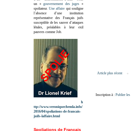
un «
gouvernement des juges
»
spoliateur.
Une affaire
qui souligne
l’absence d’une institution
représentative des Français juifs
susceptible de les sauver d’attaques
létales, préalables à leur exil
pauvres comme Job.
Article plus récent
Inscription à :
Publier le
h
ttp://www.veroniquechemla.info/
2016/04/spoliations-de-francais-
juifs-laffaire.html
Spoliations de Français