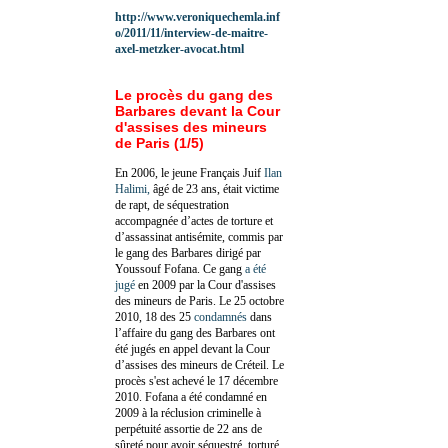
http://www.veroniquechemla.inf
o/2011/11/interview-de-maitre-
axel-metzker-avocat.html
Le procès du gang des
Barbares devant la Cour
d'assises des mineurs
de Paris (1/5)
En 2006, le jeune Français Juif
Ilan
Halimi,
âgé de 23 ans, était victime
de rapt, de séquestration
accompagnée d’actes de torture et
d’assassinat antisémite, commis par
le gang des Barbares dirigé par
Youssouf Fofana. Ce gang
a été
jugé
en 2009 par la Cour d'assises
des mineurs de Paris. Le 25 octobre
2010, 18 des 25
condamnés
dans
l’affaire du gang des Barbares ont
été jugés en appel devant la Cour
d’assises des mineurs de Créteil. Le
procès s'est achevé le 17 décembre
2010.
Fofana a été c
ondamné en
2009 à la réclusion criminelle à
perpétuité assortie de 22 ans de
sûreté pour avoir séquestré, torturé