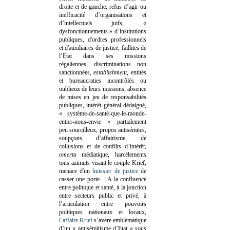
droite et de gauche, refus d’agir ou
inefficacité d’organisations et
d’intellectuels juifs, «
dysfonctionnements » d’institutions
publiques, d'ordres professionnels
et d'auxiliaires de justice, faillites de
l’Etat dans ses missions
régaliennes, discriminations non
sanctionnées,
establishment
, entités
et bureaucraties incontrôlés ou
oublieux de leurs missions, absence
de mises en jeu de responsabilités
publiques, intérêt général dédaigné,
« système-de-santé-que-le-monde-
entier-nous-envie » partialement
peu sourcilleux, propos antisémites,
soupçons d’affairisme, de
collusions et de conflits d’intérêt,
omerta
médiatique, harcèlements
tous azimuts visant le couple Krief,
menace d'un
huissier de justice
de
casser une porte…
A la confluence
entre politique et santé, à la jonction
entre secteurs public et privé, à
l’articulation entre pouvoirs
politiques nationaux et locaux,
l’affaire Krief
s’avère emblématique
d’un « antisémitisme d’Etat » sous