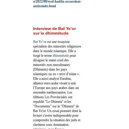
o/2022/08/eyal-hadda-assassinat-
antisemite.html
Interview de Bat Ye’or
sur la dhimmitude
Bat Ye’or
est une essayiste
spécialiste des minorités religieuses
dans le monde islamique. Elle a
forgé le terme
dhimmitude
pour
désigner le statut cruel des
minorités non-musulmanes
(Dhimmis) dans les pays
islamiques ou en « terre d’islam ».
Elle a aussi analysé Eurabia,
alliance euro-arabe visant à unir
l’Europe aux pays arabes dans un
ensemble méditerranéen. Les
éditions Les Provinciales ont
republié "Le Dhimmi" et les
"Documents" sur le "Dhimmi" de
Bat Ye'or. Un essai pionnier dont la
lecture s'avère indispensable pour
comprendre la situation des juifs et
chrétiens sous domination