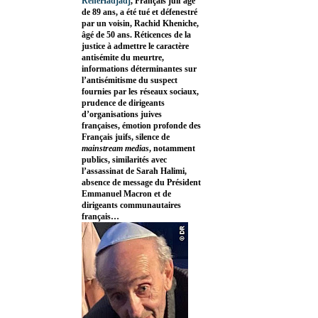
RenéHadjadj
, Français juif âgé
de 89 ans, a été tué et défenestré
par un voisin, Rachid Kheniche,
âgé de 50 ans. Réticences de la
justice à admettre le caractère
antisémite du meurtre,
informations déterminantes sur
l’antisémitisme du suspect
fournies par les réseaux sociaux,
prudence de dirigeants
d’organisations juives
françaises, émotion profonde des
Français juifs, silence de
mainstream medias
, notamment
publics, similarités avec
l’assassinat de Sarah Halimi,
absence de message du Président
Emmanuel Macron et de
dirigeants communautaires
français…