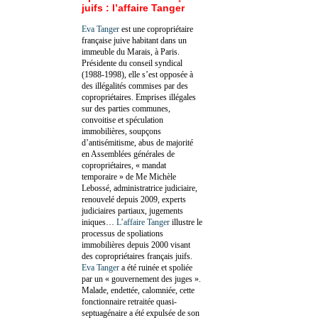
juifs : l’affaire Tanger
Eva Tanger
est une copropriétaire
française juive habitant dans un
immeuble du Marais, à Paris.
Présidente du conseil syndical
(1988-1998), elle s’est opposée à
des illégalités commises par des
copropriétaires. Emprises illégales
sur des parties communes,
convoitise et spéculation
immobilières, soupçons
d’antisémitisme, abus de majorité
en Assemblées générales de
copropriétaires, « mandat
temporaire » de Me Michèle
Lebossé, administratrice judiciaire,
renouvelé depuis 2009, experts
judiciaires partiaux, jugements
iniques…
L’affaire Tanger
illustre le
processus de spoliations
immobilières depuis 2000 visant
des copropriétaires français juifs.
Eva Tanger
a été ruinée et spoliée
par un « gouvernement des juges ».
Malade, endettée, calomniée, cette
fonctionnaire retraitée quasi-
septuagénaire a été expulsée de son