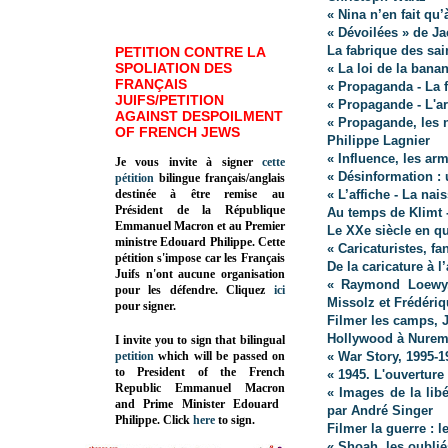
« Nina n’en fait qu’
« Dévoilées » de J
La fabrique des sa
PETITION CONTRE LA
SPOLIATION DES
« La loi de la bana
FRANÇAIS
« Propaganda - La 
JUIFS/PETITION
« Propagande - L'a
AGAINST DESPOILMENT
« Propagande, les 
OF FRENCH JEWS
Philippe Lagnier
« Influence, les ar
Je vous invite à signer
cette
« Désinformation : 
pétition
bilingue français/anglais
destinée à être remise au
« L’affiche - La na
Président de la République
Au temps de Klimt 
Emmanuel Macron et au Premier
Le XXe siècle en qu
ministre Edouard Philippe. Cette
« Caricaturistes, f
pétition s'impose car les Français
De la caricature à l
Juifs n'ont aucune organisation
« Raymond Loewy,
pour les défendre. Cliquez
ici
Missolz et Frédéri
pour signer.
Filmer les camps, 
Hollywood à Nure
I invite you to sign that bilingual
petition
which will be passed on
« War Story, 1995-1
to President of the French
« 1945. L'ouverture
Republic
Emmanuel Macron
« Images de la lib
and Prime Minister
Edouard
par André Singer
Philippe
.
Click
here
to sign.
Filmer la guerre : 
« Shoah, les oublié