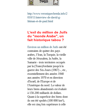
http://www.veroniquechemla.info/2
010/11/interview-de-david-g-
littman-et-de-paul.html
L'exil du million de Juifs
du "monde Arabe", un
fait historique tabou ?
Environ un million de Juifs
ont été
contraints de quitter des pays
arabes, l’Iran, la Turquie, la vieille
ville de Jérusalem, la Judée, la
Samarie - trois territoires occupés
par la (Trans)Jordanie jusqu'à la
guerre des Six-Jours (1967) -, etc.,
essentiellement des années 1940
aux années 1970 et en direction
d'Israël, de l'Europe et de
l'Amérique du nord. La valeur de
leurs biens abandonnés est évaluée
à 150-200 milliards de dollars.
Quant à la superficie des biens dont
ils ont été spoliés (100 000 km²),
elle est cinq fois supérieure à celle