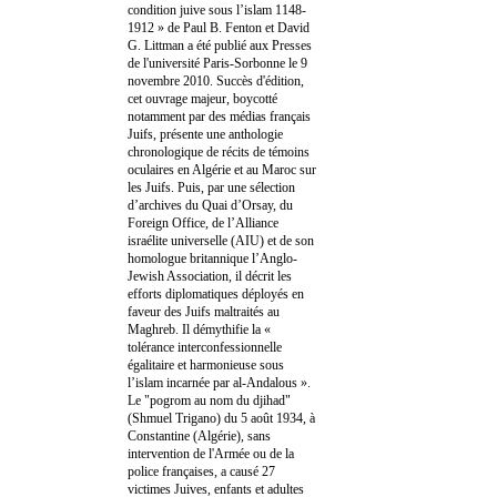
condition juive sous l’islam 1148-
1912 » de Paul B. Fenton et David
G. Littman a été publié aux Presses
de l'université Paris-Sorbonne le 9
novembre 2010. Succès d'édition,
cet ouvrage majeur, boycotté
notamment par des médias français
Juifs, présente une anthologie
chronologique de récits de témoins
oculaires en Algérie et au Maroc sur
les Juifs. Puis, par une sélection
d’archives du Quai d’Orsay, du
Foreign Office, de l’Alliance
israélite universelle (AIU) et de son
homologue britannique l’Anglo-
Jewish Association, il décrit les
efforts diplomatiques déployés en
faveur des Juifs maltraités au
Maghreb. Il démythifie la «
tolérance interconfessionnelle
égalitaire et harmonieuse sous
l’islam incarnée par al-Andalous ».
Le "pogrom au nom du djihad"
(Shmuel Trigano) du 5 août 1934, à
Constantine (Algérie), sans
intervention de l'Armée ou de la
police françaises, a causé 27
victimes Juives, enfants et adultes