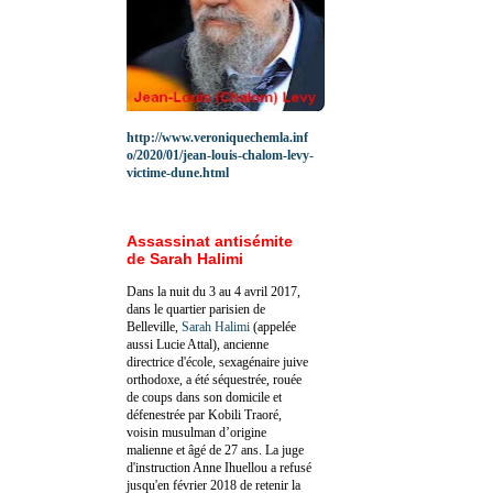
http://www.veroniquechemla.inf
o/2020/01/jean-louis-chalom-levy-
victime-dune.html
Assassinat antisémite
de Sarah Halimi
Dans la nuit du 3 au 4 avril 2017,
dans le quartier parisien de
Belleville,
Sarah Halimi
(appelée
aussi Lucie Attal), ancienne
directrice d'école, sexagénaire juive
orthodoxe, a été séquestrée, rouée
de coups dans son domicile et
défenestrée par Kobili Traoré,
voisin musulman d’origine
malienne et âgé de 27 ans. La juge
d'instruction Anne Ihuellou a refusé
jusqu'en février 2018 de retenir la