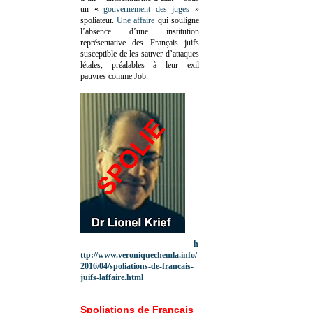
un «
gouvernement des juges
»
spoliateur.
Une affaire
qui souligne
l’absence d’une institution
représentative des Français juifs
susceptible de les sauver d’attaques
létales, préalables à leur exil
pauvres comme Job.
h
ttp://www.veroniquechemla.info/
2016/04/spoliations-de-francais-
juifs-laffaire.html
Spoliations de Français