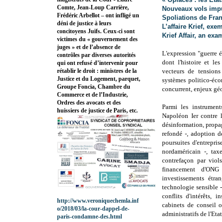
Comte, Jean-Loup Carrière,
Nouveaux vols impu
Frédéric Arbellot – ont infligé un
Spoliations de França
déni de justice à leurs
L’affaire Krief, ex
concitoyens Juifs. Ceux-ci sont
Krief Affair, an ex
victimes du « gouvernement des
juges » et de l’absence de
L'expression "guerre 
contrôles par diverses autorités
dont l'histoire et les
qui ont refusé d’intervenir pour
vecteurs de tensions
rétablir le droit : ministres de la
Justice et du Logement, parquet,
systèmes politico-éco
Groupe Foncia, Chambre du
concurrent, enjeux géo
Commerce et de l’Industrie,
Ordres des avocats et des
Parmi les instrument
huissiers de justice de Paris, etc.
Napoléon Ier contre l
désinformation, propag
refondé -, adoption de
poursuites d'entrepris
nordaméricain -, taxe
contrefaçon par viols
financement d'ONG 
investissements étra
technologie sensible - 
conflits d'intérêts, i
http://www.veroniquechemla.inf
cabinets de conseil o
o/2018/03/la-cour-dappel-de-
administratifs de l'Etat
paris-condamne-des.html