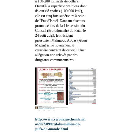
à 150-200 milliards de dollars.
Quant à la superficie des biens dont
ils ont été spoliés (100 000 km²),
elle est cinq fois supérieure à celle
de l'Etat d'Israël. Dans un discours
prononcé lors de la 11e session du
Conseil révolutionnaire du Fatah le
24 août 2023, le Président
palestinien Mahmoud Abbas (Abou
Mazen) a nié notamment le
caractère contraint de cet exil. Une
allégation non relevée par des
dirigeants communautaires.
http://www.veroniquechemla.inf
o/2023/09/lexil-du-million-de-
juifs-du-monde.html