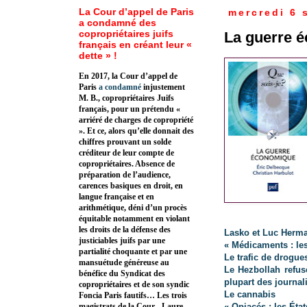
La Cour d’appel de Paris
mercredi 6 
a condamné des
copropriétaires juifs
La guerre 
français en créant leur «
dette » !
En 2017, la Cour d’appel de
Paris
a condamné
injustement
M. B., copropriétaires Juifs
français, pour un prétendu «
arriéré de charges de copropriété
». Et ce, alors qu’elle donnait des
chiffres prouvant un solde
créditeur de leur compte de
copropriétaires. Absence de
préparation de l’audience,
carences basiques en droit, en
langue française et en
arithmétique, déni d’un procès
équitable notamment en violant
les droits de la défense des
Lasko et Luc Herm
justiciables juifs par une
« Médicaments : les
partialité choquante et par une
Le trafic de drogue
mansuétude généreuse au
Le Hezbollah refus
bénéfice du Syndicat des
plupart des journali
copropriétaires et de son syndic
Le cannabis
Foncia Paris fautifs… Les trois
« Opiacés : les Éta
magistrats de la Cour - Laure