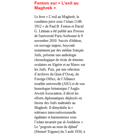
Fenton sur « L’exil au
Maghreb »
Le livre « L’exil au Maghreb, la
condition juive sous l’islam 1148-
1912 » de Paul B. Fenton et David
G. Littman a été publié aux Presses
de l'université Paris-Sorbonne le 9
novembre 2010. Succès d'édition,
cet ouvrage majeur, boycotté
notamment par des médias français
Juifs, présente une anthologie
chronologique de récits de témoins
oculaires en Algérie et au Maroc sur
les Juifs. Puis, par une sélection
d’archives du Quai d’Orsay, du
Foreign Office, de l’Alliance
israélite universelle (AIU) et de son
homologue britannique l’Anglo-
Jewish Association, il décrit les
efforts diplomatiques déployés en
faveur des Juifs maltraités au
Maghreb. Il démythifie la «
tolérance interconfessionnelle
égalitaire et harmonieuse sous
l’islam incarnée par al-Andalous ».
Le "pogrom au nom du djihad"
(Shmuel Trigano) du 5 août 1934, à