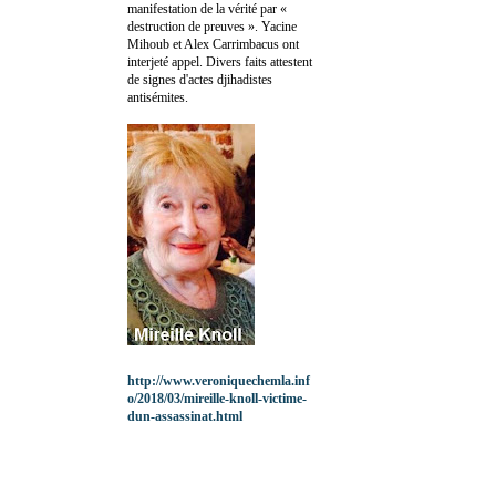
manifestation de la vérité par «
destruction de preuves ». Yacine
Mihoub et Alex Carrimbacus ont
interjeté appel. Divers faits attestent
de signes d'actes djihadistes
antisémites.
http://www.veroniquechemla.inf
o/2018/03/mireille-knoll-victime-
dun-assassinat.html