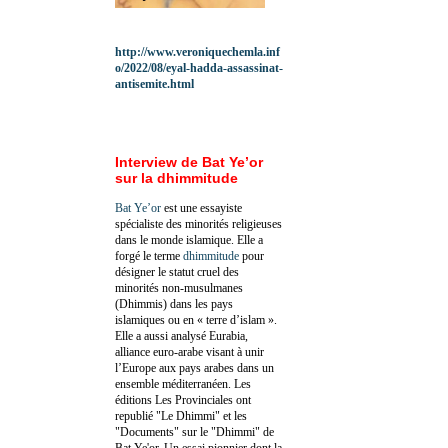
http://www.veroniquechemla.inf
o/2022/08/eyal-hadda-assassinat-
antisemite.html
Interview de Bat Ye’or
sur la dhimmitude
Bat Ye’or
est une essayiste
spécialiste des minorités religieuses
dans le monde islamique. Elle a
forgé le terme
dhimmitude
pour
désigner le statut cruel des
minorités non-musulmanes
(Dhimmis) dans les pays
islamiques ou en « terre d’islam ».
Elle a aussi analysé Eurabia,
alliance euro-arabe visant à unir
l’Europe aux pays arabes dans un
ensemble méditerranéen. Les
éditions Les Provinciales ont
republié "Le Dhimmi" et les
"Documents" sur le "Dhimmi" de
Bat Ye'or. Un essai pionnier dont la