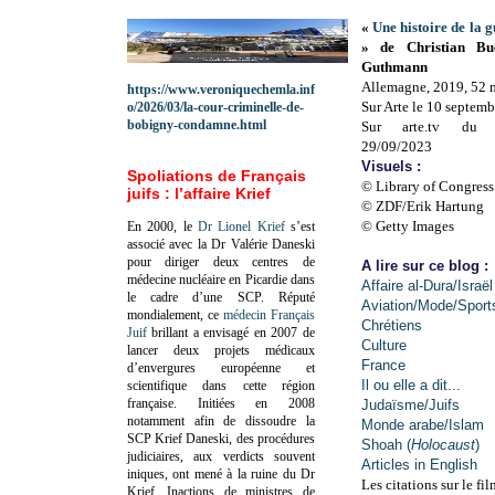
«
Une histoire de la
» de Christian Bu
Guthmann
Allemagne, 2019, 52 
https://www.veroniquechemla.inf
Sur Arte le 10 septem
o/2026/03/la-cour-criminelle-de-
bobigny-condamne.html
Sur arte.tv du 
29/09/2023
Visuels :
Spoliations de Français
© Library of Congress
juifs : l’affaire Krief
© ZDF/Erik Hartung
© Getty Images
En 2000, le
Dr Lionel Krief
s’est
associé avec la Dr Valérie Daneski
pour diriger deux centres de
A lire sur ce blog :
médecine nucléaire en Picardie dans
Affaire al-Dura/Israël
le cadre d’une SCP.
Réputé
Aviation/Mode/Sport
mondialement, ce
médecin Français
Chrétiens
Juif
brillant a envisagé en 2007 de
Culture
lancer deux projets médicaux
France
d’envergures européenne et
Il ou elle a dit...
scientifique dans cette région
française.
Initiées en 2008
Judaïsme/Juifs
notamment afin de dissoudre la
Monde arabe/Islam
SCP Krief Daneski, des procédures
Shoah (
Holocaust
)
judiciaires, aux verdicts souvent
Articles in English
iniques, ont mené à la ruine du Dr
Les citations sur le fil
Krief.
Inactions de ministres de