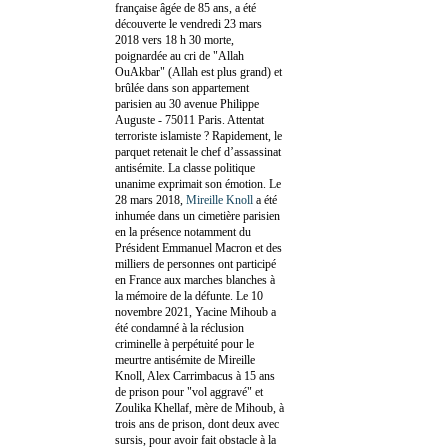
française âgée de 85 ans, a été
découverte le vendredi 23 mars
2018 vers 18 h 30 morte,
poignardée au cri de "Allah
OuAkbar" (Allah est plus grand) et
brûlée dans son appartement
parisien au 30 avenue Philippe
Auguste - 75011 Paris. Attentat
terroriste islamiste ? Rapidement, le
parquet retenait le chef d’assassinat
antisémite. La classe politique
unanime exprimait son émotion. Le
28 mars 2018,
Mireille Knoll
a été
inhumée dans un cimetière parisien
en la présence notamment du
Président Emmanuel Macron et des
milliers de personnes ont participé
en France aux marches blanches à
la mémoire de la défunte. Le 10
novembre 2021, Yacine Mihoub a
été condamné à la réclusion
criminelle à perpétuité pour le
meurtre antisémite de Mireille
Knoll, Alex Carrimbacus à 15 ans
de prison pour "vol aggravé" et
Zoulika Khellaf, mère de Mihoub, à
trois ans de prison, dont deux avec
sursis, pour avoir fait obstacle à la