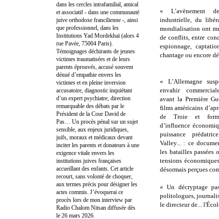
dans les cercles intrafamilial, amical
« L’avènement de
et associatif - dans une communauté
industrielle, du libé
juive orthodoxe francilienne -, ainsi
que professionnel, dans les
mondialisation ont mu
Institutions Yad Mordekhaï (alors 4
de conflits, entre conq
rue Pavée, 75004 Paris).
espionnage, captatio
Témoignages déchirants de jeunes
chantage ou encore dés
victimes traumatisées et de leurs
parents éprouvés, accusé souvent
dénué d’empathie envers les
« L’Allemagne susp
victimes et en pleine inversion
envahir commercial
accusatoire, diagnostic inquiétant
d’un expert psychiatre, direction
avant la Première Gu
remarquable des débats par le
films américains d’ap
Président de la Cour David de
de Troie et formi
Pas… Un procès pénal sur un sujet
d’influence économiqu
sensible, aux enjeux juridiques,
puissance prédatri
juifs, moraux et médicaux devant
Valley... : ce docume
inciter les parents et donateurs à une
les batailles passées 
exigence vitale envers les
tensions économiques
institutions juives françaises
accueillant des enfants. Cet article
désormais perçues com
recourt, sans volonté de choquer,
aux termes précis pour désigner les
« Un décryptage pass
actes commis. J’évoquerai ce
politologues, journali
procès lors de mon interview par
le directeur de... l'Éc
Radio Chalom Nitsan diffusée dès
le 26 mars 2026.