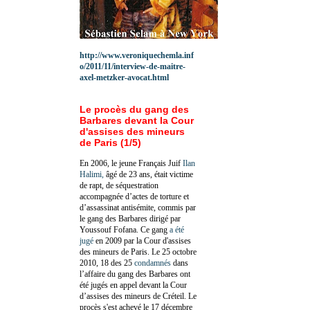
http://www.veroniquechemla.inf
o/2011/11/interview-de-maitre-
axel-metzker-avocat.html
Le procès du gang des
Barbares devant la Cour
d'assises des mineurs
de Paris (1/5)
En 2006, le jeune Français Juif
Ilan
Halimi,
âgé de 23 ans, était victime
de rapt, de séquestration
accompagnée d’actes de torture et
d’assassinat antisémite, commis par
le gang des Barbares dirigé par
Youssouf Fofana. Ce gang
a été
jugé
en 2009 par la Cour d'assises
des mineurs de Paris. Le 25 octobre
2010, 18 des 25
condamnés
dans
l’affaire du gang des Barbares ont
été jugés en appel devant la Cour
d’assises des mineurs de Créteil. Le
procès s'est achevé le 17 décembre