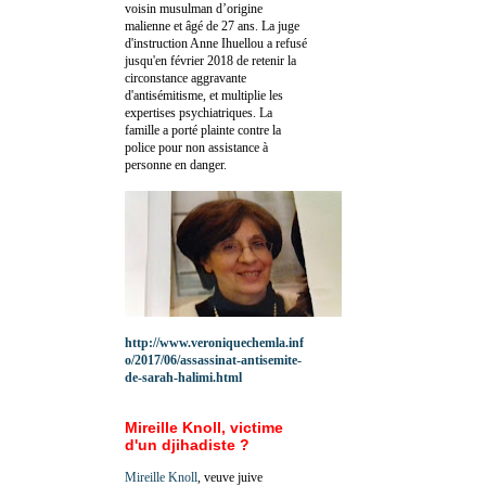
voisin musulman d’origine
malienne et âgé de 27 ans. La juge
d'instruction Anne Ihuellou a refusé
jusqu'en février 2018 de retenir la
circonstance aggravante
d'antisémitisme, et multiplie les
expertises psychiatriques. La
famille a porté plainte contre la
police pour non assistance à
personne en danger.
http://www.veroniquechemla.inf
o/2017/06/assassinat-antisemite-
de-sarah-halimi.html
Mireille Knoll, victime
d'un djihadiste ?
Mireille Knoll
, veuve juive