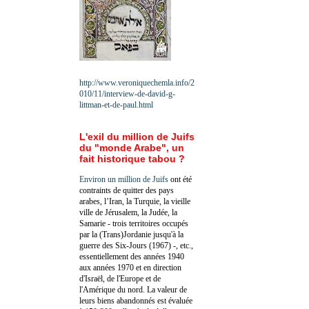
http://www.veroniquechemla.info/2
010/11/interview-de-david-g-
littman-et-de-paul.html
L'exil du million de Juifs
du "monde Arabe", un
fait historique tabou ?
Environ un million de Juifs
ont été
contraints de quitter des pays
arabes, l’Iran, la Turquie, la vieille
ville de Jérusalem, la Judée, la
Samarie - trois territoires occupés
par la (Trans)Jordanie jusqu'à la
guerre des Six-Jours (1967) -, etc.,
essentiellement des années 1940
aux années 1970 et en direction
d'Israël, de l'Europe et de
l'Amérique du nord. La valeur de
leurs biens abandonnés est évaluée