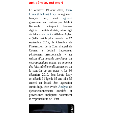
antisémite, est mort
Le vendredi 19 août 2016,
Jean-
Louis (Chalom) Levy
, sexagénaire
français juif, était
agressé
gravement au couteau par Mehdi
Kerkoub, délinquant franco-
algérien multirécidiviste, alors âgé
de 44 ans et
criant
« Allahou Aqbar
» (Allah est le plus grand). Le 12
septembre 2019, la Chambre de
l’instruction de la Cour d’appel de
Colmar a déclaré l’agresseur
pénalement irresponsable
«
en
raison d’un trouble psychique ou
neuropsychique ayant, au moment
des faits, aboli son discernement ou
le contrôle de ses actes
»
. Le 30
décembre 2019, Jean-Louis Levy
est décédé à l’âge de 65 ans ; il a été
enterré en Israël. Son agression
aurait du/pu être évitée.
Analyse
de
dysfonctionnements occultés et
gravissimes impliquant notamment
la responsabilité de l’Etat.