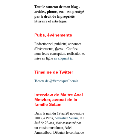
Tout le contenu de mon blog -
articles, photos, etc. - est protégé
par le droit de la propriété
littéraire et artistique.
Pubs, évènements
Rédactionnel, publicité, annonces
d'évènements,
flyers
... Confiez-
nous leurs conception, réalisation et
mise en ligne
en cliquant ici
Timeline de Twitter
Tweets de @VeroniqueChemla
Interview de Maitre Axel
Metzker, avocat de la
famille Selam
Dans la nuit du 19 au 20 novembre
2003, à Paris,
Sébastien Selam
, DJ
Juif de 23 ans, était assassiné par
un voisin musulman, Adel
Amastaibou. Débutait le combat de