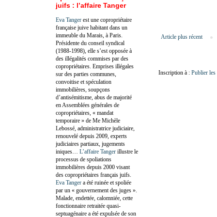
juifs : l’affaire Tanger
Eva Tanger
est une copropriétaire
française juive habitant dans un
immeuble du Marais, à Paris.
Article plus récent
Présidente du conseil syndical
(1988-1998), elle s’est opposée à
des illégalités commises par des
copropriétaires. Emprises illégales
Inscription à :
Publier le
sur des parties communes,
convoitise et spéculation
immobilières, soupçons
d’antisémitisme, abus de majorité
en Assemblées générales de
copropriétaires, « mandat
temporaire » de Me Michèle
Lebossé, administratrice judiciaire,
renouvelé depuis 2009, experts
judiciaires partiaux, jugements
iniques…
L’affaire Tanger
illustre le
processus de spoliations
immobilières depuis 2000 visant
des copropriétaires français juifs.
Eva Tanger
a été ruinée et spoliée
par un « gouvernement des juges ».
Malade, endettée, calomniée, cette
fonctionnaire retraitée quasi-
septuagénaire a été expulsée de son