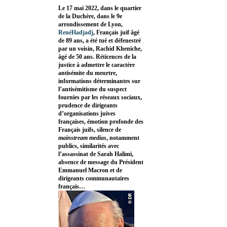
Le 17 mai 2022, dans le quartier
de la Duchère, dans le 9e
arrondissement de Lyon,
RenéHadjadj
, Français juif âgé
de 89 ans, a été tué et défenestré
par un voisin, Rachid Kheniche,
âgé de 50 ans. Réticences de la
justice à admettre le caractère
antisémite du meurtre,
informations déterminantes sur
l’antisémitisme du suspect
fournies par les réseaux sociaux,
prudence de dirigeants
d’organisations juives
françaises, émotion profonde des
Français juifs, silence de
mainstream medias
, notamment
publics, similarités avec
l’assassinat de Sarah Halimi,
absence de message du Président
Emmanuel Macron et de
dirigeants communautaires
français…