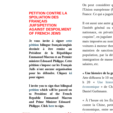
On peut considérer 
l'Union européenne (
PETITION CONTRE LA
France. Ce qui a jugulé
SPOLIATION DES
FRANÇAIS
Il est aussi une autr
JUIFS/PETITION
l'intérêt général ou
AGAINST DESPOILMENT
nationaux, en privati
OF FRENCH JEWS
coquins", en jugulant 
Je vous invite à signer
cette
mais imposées au nom 
pétition
bilingue français/anglais
voitures à moteur the
destinée à être remise au
maintien de sanction
Président de la République
population, par la dé
Emmanuel Macron et au Premier
immigration de masse 
ministre Edouard Philippe. Cette
salaires, etc.
pétition s'impose car les Français
Juifs n'ont aucune organisation
« Une histoire de la 
pour les défendre. Cliquez
ici
pour signer.
Arte diffusera le 10 
h 20 «
Une histo
I invite you to sign that bilingual
économique
» de Chr
petition
which will be passed on
Daniel Guthmann.
to President of the French
Republic
Emmanuel Macron
« À l’heure où les Éta
and Prime Minister
Edouard
contre la Chine, peti
Philippe
.
Click
here
to sign.
économique, entre sec