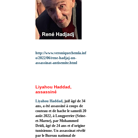
http://www.veroniquechemla.inf
o/2022/06/rene-hadjaj-un-
assassinat-antisemite.html
Liyahou Haddad,
assassiné
Liyahou Haddad
, juif âgé de 34
ans, a été assassiné à coups de
couteau et de hache le samedi 20
août 2022, à Longperrier (Seine-
et-Marne), par Mohammed
Dridi, âgé de 24 ans et d'origine
tunisienne. Un assassinat révélé
par le Bureau national de