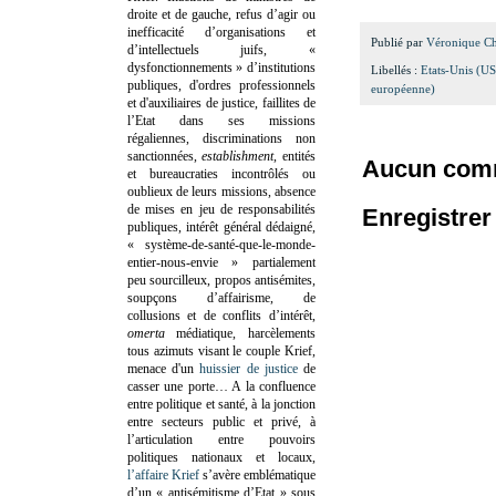
droite et de gauche, refus d’agir ou
inefficacité d’organisations et
Publié par
Véronique C
d’intellectuels juifs, «
dysfonctionnements » d’institutions
Libellés :
Etats-Unis (U
publiques, d'ordres professionnels
européenne)
et d'auxiliaires de justice, faillites de
l’Etat dans ses missions
régaliennes, discriminations non
sanctionnées,
establishment
, entités
Aucun comm
et bureaucraties incontrôlés ou
oublieux de leurs missions, absence
de mises en jeu de responsabilités
Enregistre
publiques, intérêt général dédaigné,
« système-de-santé-que-le-monde-
entier-nous-envie » partialement
peu sourcilleux, propos antisémites,
soupçons d’affairisme, de
collusions et de conflits d’intérêt,
omerta
médiatique, harcèlements
tous azimuts visant le couple Krief,
menace d'un
huissier de justice
de
casser une porte…
A la confluence
entre politique et santé, à la jonction
entre secteurs public et privé, à
l’articulation entre pouvoirs
politiques nationaux et locaux,
l’affaire Krief
s’avère emblématique
d’un « antisémitisme d’Etat » sous