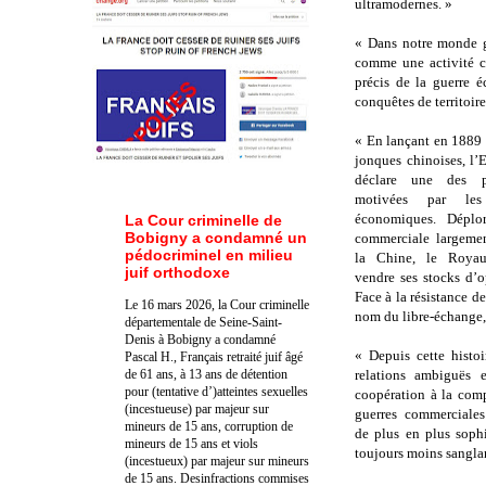
ultramodernes. »
« Dans notre monde g
comme une activité c
précis de la guerre é
conquêtes de territoir
« En lançant en 1889 s
jonques chinoises, l’
déclare une des pr
motivées par les
économiques. Déplo
La Cour criminelle de
Bobigny a condamné un
commerciale largemen
pédocriminel en milieu
la Chine, le Royau
juif orthodoxe
vendre ses stocks d’o
Face à la résistance d
Le 16 mars 2026, la Cour criminelle
nom du libre-échange, 
départementale de Seine-Saint-
Denis à Bobigny a condamné
« Depuis cette histo
Pascal H., Français retraité juif âgé
de 61 ans, à 13 ans de détention
relations ambiguës e
pour (tentative d’)atteintes sexuelles
coopération à la comp
(incestueuse) par majeur sur
guerres commerciales
mineurs de 15 ans, corruption de
de plus en plus soph
mineurs de 15 ans et viols
toujours moins sangla
(incestueux) par majeur sur mineurs
de 15 ans. Des
infractions commises