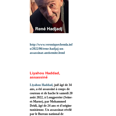
http://www.veroniquechemla.inf
o/2022/06/rene-hadjaj-un-
assassinat-antisemite.html
Liyahou Haddad,
assassiné
Liyahou Haddad
, juif âgé de 34
ans, a été assassiné à coups de
couteau et de hache le samedi 20
août 2022, à Longperrier (Seine-
et-Marne), par Mohammed
Dridi, âgé de 24 ans et d'origine
tunisienne. Un assassinat révélé
par le Bureau national de