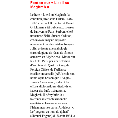
Fenton sur « L’exil au
Maghreb »
Le livre « L’exil au Maghreb, la
condition juive sous l’islam 1148-
1912 » de Paul B. Fenton et David
G. Littman a été publié aux Presses
de l'université Paris-Sorbonne le 9
novembre 2010. Succès d'édition,
cet ouvrage majeur, boycotté
notamment par des médias français
Juifs, présente une anthologie
chronologique de récits de témoins
oculaires en Algérie et au Maroc sur
les Juifs. Puis, par une sélection
d’archives du Quai d’Orsay, du
Foreign Office, de l’Alliance
israélite universelle (AIU) et de son
homologue britannique l’Anglo-
Jewish Association, il décrit les
efforts diplomatiques déployés en
faveur des Juifs maltraités au
Maghreb. Il démythifie la «
tolérance interconfessionnelle
égalitaire et harmonieuse sous
l’islam incarnée par al-Andalous ».
Le "pogrom au nom du djihad"
(Shmuel Trigano) du 5 août 1934, à