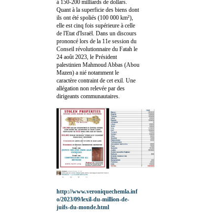
à 150-200 milliards de dollars.
Quant à la superficie des biens dont
ils ont été spoliés (100 000 km²),
elle est cinq fois supérieure à celle
de l'Etat d'Israël. Dans un discours
prononcé lors de la 11e session du
Conseil révolutionnaire du Fatah le
24 août 2023, le Président
palestinien Mahmoud Abbas (Abou
Mazen) a nié notamment le
caractère contraint de cet exil. Une
allégation non relevée par des
dirigeants communautaires.
http://www.veroniquechemla.inf
o/2023/09/lexil-du-million-de-
juifs-du-monde.html