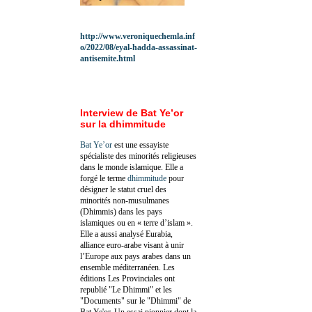
http://www.veroniquechemla.inf
o/2022/08/eyal-hadda-assassinat-
antisemite.html
Interview de Bat Ye’or
sur la dhimmitude
Bat Ye’or
est une essayiste
spécialiste des minorités religieuses
dans le monde islamique. Elle a
forgé le terme
dhimmitude
pour
désigner le statut cruel des
minorités non-musulmanes
(Dhimmis) dans les pays
islamiques ou en « terre d’islam ».
Elle a aussi analysé Eurabia,
alliance euro-arabe visant à unir
l’Europe aux pays arabes dans un
ensemble méditerranéen. Les
éditions Les Provinciales ont
republié "Le Dhimmi" et les
"Documents" sur le "Dhimmi" de
Bat Ye'or. Un essai pionnier dont la