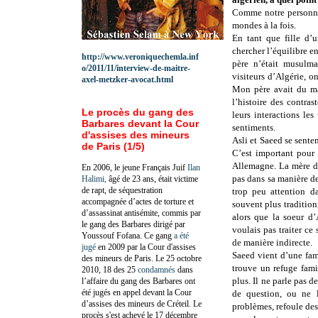
Comme notre personnag
mondes à la fois.
En tant que fille d’
chercher l’équilibre 
http://www.veroniquechemla.inf
père n’était musulma
o/2011/11/interview-de-maitre-
visiteurs d’Algérie, o
axel-metzker-avocat.html
Mon père avait du ma
l’histoire des contr
Le procès du gang des
leurs interactions les
Barbares devant la Cour
sentiments.
d'assises des mineurs
Asli et Saeed se sente
de Paris (1/5)
C’est important pour
Allemagne. La mère d’
En 2006, le jeune Français Juif
Ilan
pas dans sa manière de 
Halimi,
âgé de 23 ans, était victime
de rapt, de séquestration
trop peu attention d
accompagnée d’actes de torture et
souvent plus traditionn
d’assassinat antisémite, commis par
alors que la soeur d’
le gang des Barbares dirigé par
voulais pas traiter ce 
Youssouf Fofana. Ce gang
a été
de manière indirecte.
jugé
en 2009 par la Cour d'assises
Saeed vient d’une fami
des mineurs de Paris. Le 25 octobre
trouve un refuge fami
2010, 18 des 25
condamnés
dans
plus. Il ne parle pas d
l’affaire du gang des Barbares ont
été jugés en appel devant la Cour
de question, ou ne l
d’assises des mineurs de Créteil. Le
problèmes, refoule des
procès s'est achevé le 17 décembre