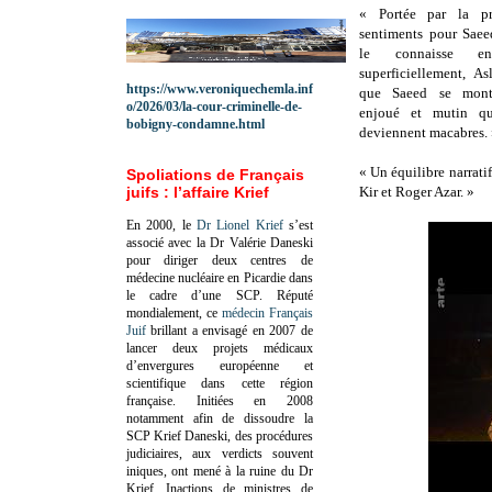
« Portée par la pr
sentiments pour Saee
le connaisse e
superficiellement, As
https://www.veroniquechemla.inf
que Saeed se montr
o/2026/03/la-cour-criminelle-de-
enjoué et mutin qu
bobigny-condamne.html
deviennent macabres.
« Un équilibre narrat
Spoliations de Français
juifs : l’affaire Krief
Kir et Roger Azar. »
En 2000, le
Dr Lionel Krief
s’est
associé avec la Dr Valérie Daneski
pour diriger deux centres de
médecine nucléaire en Picardie dans
le cadre d’une SCP.
Réputé
mondialement, ce
médecin Français
Juif
brillant a envisagé en 2007 de
lancer deux projets médicaux
d’envergures européenne et
scientifique dans cette région
française.
Initiées en 2008
notamment afin de dissoudre la
SCP Krief Daneski, des procédures
judiciaires, aux verdicts souvent
iniques, ont mené à la ruine du Dr
Krief.
Inactions de ministres de