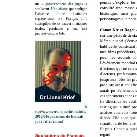
permis d’explorer les
un «
gouvernement des juges
»
consulté une masse d
spoliateur.
Une affaire
qui souligne
historique, mais pl
l’absence d’une institution
représentative des Français juifs
personnages que nous
susceptible de les sauver d’attaques
létales, préalables à leur exil
Canan Kir et Roger Az
pauvres comme Job.
sur une période de si
Même quand j’écrivai
habituelle consistant
mes films précédents, 
pour les seconds rô
l’événement mondial tr
d’acteurs qui ne serai
d’acteurs professionn
jusqu’aux rôles les pl
produire ainsi cet ef
aurait pu réellement 
ces sentiments et ces 
La directrice de cas
h
casting qui a duré pre
ttp://www.veroniquechemla.info/
actrices amateurs, tou
2016/04/spoliations-de-francais-
d’Asli. Elle a ce que
juifs-laffaire.html
situations, de les faire
Et puis Canan a quel
regard.
Spoliations de Français