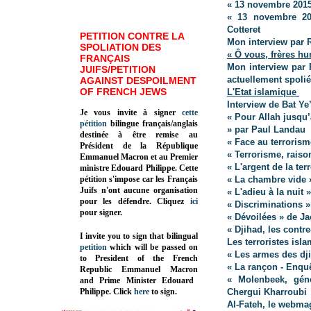
« 13 novembre 2015
« 13 novembre 201
Cotteret
PETITION CONTRE LA
Mon interview par 
SPOLIATION DES
« Ô vous, frères h
FRANÇAIS
Mon interview par 
JUIFS/PETITION
actuellement spoliés
AGAINST DESPOILMENT
OF FRENCH JEWS
L'Etat islamique
Interview de Bat Ye’
Je vous invite à signer
cette
« Pour Allah jusqu’
pétition
bilingue français/anglais
» par Paul Landau
destinée à être remise au
« Face au terrorism
Président de la République
« Terrorisme, raison
Emmanuel Macron et au Premier
« L'argent de la ter
ministre Edouard Philippe. Cette
pétition s'impose car les Français
« La chambre vide 
Juifs n'ont aucune organisation
« L'adieu à la nuit
pour les défendre. Cliquez
ici
« Discriminations »
pour signer.
« Dévoilées » de J
« Djihad, les contre
I invite you to sign that bilingual
Les terroristes isl
petition
which will be passed on
« Les armes des dji
to President of the French
« La rançon - Enqu
Republic
Emmanuel Macron
« Molenbeek, géné
and Prime Minister
Edouard
Philippe
.
Click
here
to sign.
Chergui Kharroubi
Al-Fateh, le webma