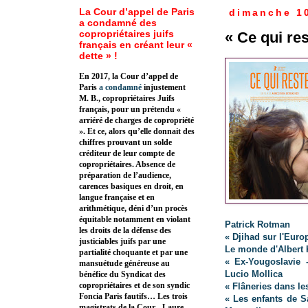
La Cour d’appel de Paris
dimanche 1
a condamné des
copropriétaires juifs
« Ce qui re
français en créant leur «
dette » !
En 2017, la Cour d’appel de
Paris
a condamné
injustement
M. B., copropriétaires Juifs
français, pour un prétendu «
arriéré de charges de copropriété
». Et ce, alors qu’elle donnait des
chiffres prouvant un solde
créditeur de leur compte de
copropriétaires. Absence de
préparation de l’audience,
carences basiques en droit, en
langue française et en
arithmétique, déni d’un procès
équitable notamment en violant
Patrick Rotman
les droits de la défense des
« Djihad sur l'Euro
justiciables juifs par une
L
e monde d'Albert 
partialité choquante et par une
« Ex-Yougoslavie 
mansuétude généreuse au
Lucio Mollica
bénéfice du Syndicat des
copropriétaires et de son syndic
« Flâneries dans le
Foncia Paris fautifs… Les trois
« Les enfants de S
magistrats de la Cour - Laure