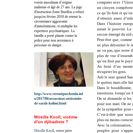
comparer avec l’Union
voisin musulman d’origine
malienne et âgé de 27 ans. La juge
un citoyen compétent.
d'instruction Anne Ihuellou a refusé
ce qu’ils font et qu’on
jusqu'en février 2018 de retenir la
d’obtenir assez d’in
circonstance aggravante
Dans l’histoire europ
d'antisémitisme, et multiplie les
aurait le pouvoir. La
expertises psychiatriques. La
encore émergé du nid 
famille a porté plainte contre la
Peut-être que, comme 
police pour non assistance à
ne plus détourner le 
personne en danger.
ne va pas, que notre 
plus de vue d’ensembl
qu’on finit par le payer
Au bout d’un moment
récupérer les gens.
Asli le sent quand Sae
le quitter, mais elle fai
Dans le bouddhisme, 
intentions lorsqu’on 
http://www.veroniquechemla.inf
On se demande si les i
o/2017/06/assassinat-antisemite-
de-sarah-halimi.html
pour son mari. On ne 
de la sympathie pour e
C’est-à-dire que nous
Mireille Knoll, victime
plus ou moins conscien
d'un djihadiste ?
Avec la colonisation
peuples pour s’appro
Mireille Knoll
, veuve juive