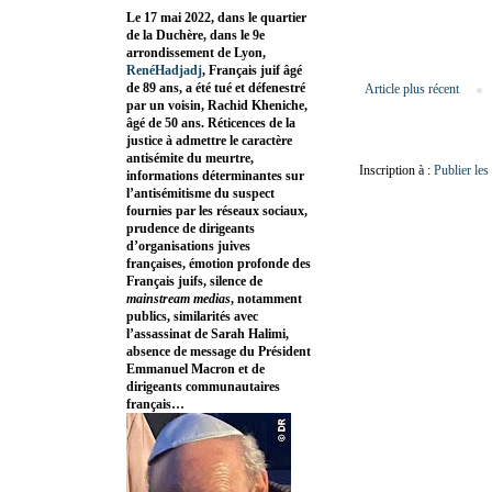
Le 17 mai 2022, dans le quartier
de la Duchère, dans le 9e
arrondissement de Lyon,
RenéHadjadj
, Français juif âgé
de 89 ans, a été tué et défenestré
Article plus récent
par un voisin, Rachid Kheniche,
âgé de 50 ans. Réticences de la
justice à admettre le caractère
antisémite du meurtre,
Inscription à :
Publier le
informations déterminantes sur
l’antisémitisme du suspect
fournies par les réseaux sociaux,
prudence de dirigeants
d’organisations juives
françaises, émotion profonde des
Français juifs, silence de
mainstream medias
, notamment
publics, similarités avec
l’assassinat de Sarah Halimi,
absence de message du Président
Emmanuel Macron et de
dirigeants communautaires
français…