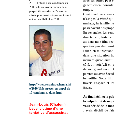
avec les autres peut 
2010.
Fofana a été c
ondamné en
généralement considér
2009 à la réclusion criminelle à
turque.
perpétuité assortie de 22 ans de
C’est quelque chose q
sûreté pour avoir séquestré, torturé
n’est pas la vérité qu
et tué Ilan Halimi en 2006.
mariage, la famille n
passer avant nos propr
En revanche, les sent
directement, fortemen
ait dans mon film beau
que très peu des besoin
Liban en m’inspirant
dans une situation h
manière qu’on aurait
côté, on voit Asli en 
de son grand amour. O
parents ou avec Saeed
belle-fille. Notre fi
travers l’espace et l
http://www.veroniquechemla.inf
fracas.
o/2010/10/le-proces-en-appel-de-
19-condamnes-dans.html
Au final, Asli et le p
la culpabilité de ne 
Jean-Louis (Chalom)
vous décidé de la man
Levy, victime d’une
J’avais décidé de fa
tentative d’assassinat