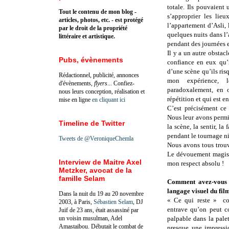
totale. Ils pouvaient 
Tout le contenu de mon blog -
s’approprier les lie
articles, photos, etc. - est protégé
l’appartement d’Asli, l
par le droit de la propriété
quelques nuits dans l
littéraire et artistique.
pendant des journées e
Il y a un autre obsta
Pubs, évènements
confiance en eux qu’i
d’une scène qu’ils ris
Rédactionnel, publicité, annonces
mon expérience, l
d'évènements,
flyers
... Confiez-
paradoxalement, en o
nous leurs conception, réalisation et
répétition et qui est e
mise en ligne
en cliquant ici
C’est précisément ce
Nous leur avons permi
Timeline de Twitter
la scène, la sentir, la
pendant le tournage n
Tweets de @VeroniqueChemla
Nous avons tous trouv
Le dévouement magistr
Interview de Maitre Axel
mon respect absolu !
Metzker, avocat de la
famille Selam
Comment avez-vous o
langage visuel du fil
Dans la nuit du 19 au 20 novembre
« Ce qui reste » co
2003, à Paris,
Sébastien Selam
, DJ
entrave qu’on peut c
Juif de 23 ans, était assassiné par
un voisin musulman, Adel
palpable dans la palet
Amastaibou. Débutait le combat de
presque une impressio