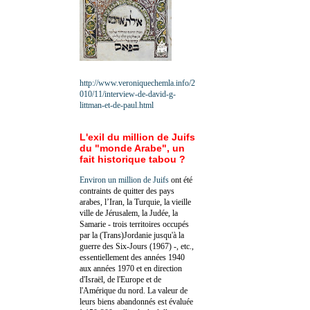
http://www.veroniquechemla.info/2
010/11/interview-de-david-g-
littman-et-de-paul.html
L'exil du million de Juifs
du "monde Arabe", un
fait historique tabou ?
Environ un million de Juifs
ont été
contraints de quitter des pays
arabes, l’Iran, la Turquie, la vieille
ville de Jérusalem, la Judée, la
Samarie - trois territoires occupés
par la (Trans)Jordanie jusqu'à la
guerre des Six-Jours (1967) -, etc.,
essentiellement des années 1940
aux années 1970 et en direction
d'Israël, de l'Europe et de
l'Amérique du nord. La valeur de
leurs biens abandonnés est évaluée