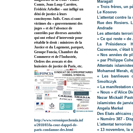
Maragall
Comte, Jean-Loup Carrière,
« Trois frères, un 
Frédéric Arbellot – ont infligé un
Le Kosovo
déni de justice à leurs
L'attentat contre l
concitoyens Juifs. Ceux-ci sont
Rue des Rosiers. L
victimes du « gouvernement des
Andrade
juges » et de l’absence de
contrôles par diverses autorités
Les attentats terro
qui ont refusé d’intervenir pour
« Ce qui reste » d
rétablir le droit : ministres de la
La Présidence Ho
Justice et du Logement, parquet,
Cazeneuve, c'était 
Groupe Foncia, Chambre du
« Nos années de pl
Commerce et de l’Industrie,
» par Philippe Cohe
Ordres des avocats et des
Attentats islamiste
huissiers de justice de Paris, etc.
Mohamed Merah, djih
« Les banlieues d
Smoltczyk
« La manifestation 
« Nous » d’Alice D
Nezar Mickaël Pasto
islamistes de janvi
Angela Merkel
Des Etats africains 
« Numéro 387 - Dis
http://www.veroniquechemla.inf
L'attentat terroris
o/2018/03/la-cour-dappel-de-
« 13 novembre, la v
paris-condamne-des.html