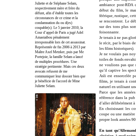
Juliette et de Stéphane Selam,
ambiance post-RDA qu
respectivement mère et frère du
début du film, le ma
défunt, afin d’établir toutes les
féérique, rustique, c
circonstances de ce crime et la
se rencontrent. Le déb
condamnation du ou d(es)
sur des tons plus som
coupable(s). Le 5 janvier 2010, la
foisonnante.
Cour d’appel de Paris a jugé Adel
Amastaibou pénalement
Je tenais à ne pas glo
irresponsable lors de cet assassinat.
le récit, par le biais 
Représentée de fin 2006 à 2013 par
les films historiques).
Maître Axel Metzker, puis par Me
Je ne voulais pas noy
Portejoie, la famille Selam a lancé
toiles de fonds envahis
de multiples procédures. Une
ne voulions pas que n
stratégie pertinente. Mais ces deux
qu’il captive les spe
avocats refusent de me
Asli est ensorcelée p
communiquer leur dossier bien que
je bénéficie de l'accord de Mme
films, je tenais à con
Juliette Selam.
naturel en utilisant un
Parce que les année
référence dans la pub
d’aller délibérément à
En choisissant les co
coupe ou une matière 
propre look années 90 t
En tant qu’Allemande
algérien, à quel point