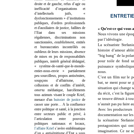
droite et de gauche, refus d’agir ou
inefficacité d’organisations et
d’intellectuels juifs, «
ENTRETI
dysfonctionnements » d’institutions
publiques, d'ordres professionnels
et d'auxiliaires de justice, faillites de
« Qu’est-ce qui vous a
l’Etat dans ses missions
Nous vivons une époque
régaliennes, discriminations non
par l’idéologie.
sanctionnées,
establishment
, entités
La scénariste Stefan
et bureaucraties incontrôlés ou
histoire d’amour abî
oublieux de leurs missions, absence
“big bang” de la polar
de mises en jeu de responsabilités
pour toile de fond un
publiques, intérêt général dédaigné,
« système-de-santé-que-le-monde-
puissance symboliqu
entier-nous-envie » partialement
nous.
peu sourcilleux, propos antisémites,
C’est un film sur le p
soupçons d’affairisme, de
bat, se ment pour se 
collusions et de conflits d’intérêt,
situation qui change s
omerta
médiatique, harcèlements
du récit, c’est la figu
tous azimuts visant le couple Krief,
se trouve détruit à to
menace d'un
huissier de justice
de
n’aurait pas pu faire a
casser une porte…
A la confluence
entre politique et santé, à la jonction
Avec les producteurs 
entre secteurs public et privé, à
documentation sur les 
l’articulation entre pouvoirs
la scénariste Stefan
politiques nationaux et locaux,
protagonistes qui ont
l’affaire Krief
s’avère emblématique
imagination. Ce ne s
d’un « antisémitisme d’Etat » sous