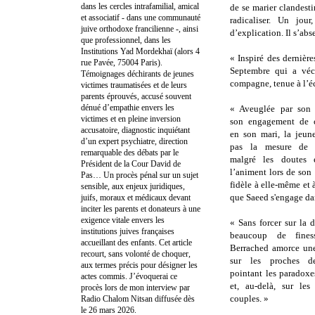
dans les cercles intrafamilial, amical
de se marier clandest
et associatif - dans une communauté
radicaliser. Un jou
juive orthodoxe francilienne -, ainsi
d’explication. Il s’ab
que professionnel, dans les
Institutions Yad Mordekhaï (alors 4
« Inspiré des dernièr
rue Pavée, 75004 Paris).
Septembre qui a véc
Témoignages déchirants de jeunes
compagne, tenue à l’éc
victimes traumatisées et de leurs
parents éprouvés, accusé souvent
dénué d’empathie envers les
« Aveuglée par son 
victimes et en pleine inversion
son engagement de c
accusatoire, diagnostic inquiétant
en son mari, la jeu
d’un expert psychiatre, direction
pas la mesure de sa
remarquable des débats par le
malgré les doutes 
Président de la Cour David de
l’animent lors de son 
Pas… Un procès pénal sur un sujet
fidèle à elle-même et 
sensible, aux enjeux juridiques,
que Saeed s'engage da
juifs, moraux et médicaux devant
inciter les parents et donateurs à une
exigence vitale envers les
« Sans forcer sur la 
institutions juives françaises
beaucoup de fine
accueillant des enfants. Cet article
Berrached amorce une
recourt, sans volonté de choquer,
sur les proches de
aux termes précis pour désigner les
pointant les paradoxe
actes commis. J’évoquerai ce
et, au-delà, sur les
procès lors de mon interview par
couples. »
Radio Chalom Nitsan diffusée dès
le 26 mars 2026.