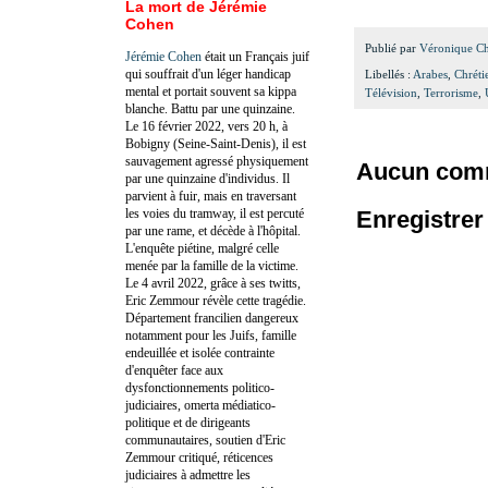
La mort de Jérémie
Cohen
Publié par
Véronique C
Jérémie Cohen
était un Français juif
qui souffrait d'un léger handicap
Libellés :
Arabes
,
Chréti
mental et portait souvent sa kippa
Télévision
,
Terrorisme
,
blanche. Battu par une quinzaine.
Le 16 février 2022, vers 20 h, à
Bobigny (Seine-Saint-Denis), il est
sauvagement agressé physiquement
Aucun comm
par une quinzaine d'individus. Il
parvient à fuir, mais en traversant
les voies du tramway, il est percuté
Enregistre
par une rame, et décède à l'hôpital.
L'enquête piétine, malgré celle
menée par la famille de la victime.
Le 4 avril 2022, grâce à ses twitts,
Eric Zemmour révèle cette tragédie.
Département francilien dangereux
notamment pour les Juifs, famille
endeuillée et isolée contrainte
d'enquêter face aux
dysfonctionnements politico-
judiciaires, omerta médiatico-
politique et de dirigeants
communautaires, soutien d'Eric
Zemmour critiqué, réticences
judiciaires à admettre les