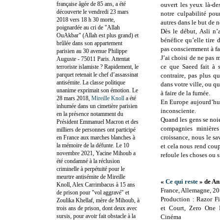
française âgée de 85 ans, a été
ouvert les yeux là-d
découverte le vendredi 23 mars
notre culpabilité po
2018 vers 18 h 30 morte,
autres dans le but de 
poignardée au cri de "Allah
Dès le début, Asli n’
OuAkbar" (Allah est plus grand) et
bénéfice qu’elle tire
brûlée dans son appartement
pas consciemment à fa
parisien au 30 avenue Philippe
J’ai choisi de ne pas m
Auguste - 75011 Paris. Attentat
ce que Saeed fait à 
terroriste islamiste ? Rapidement, le
parquet retenait le chef d’assassinat
contraire, pas plus 
antisémite. La classe politique
dans votre ville, ou 
unanime exprimait son émotion. Le
à faire de la fumée.
28 mars 2018,
Mireille Knoll
a été
En Europe aujourd’hui
inhumée dans un cimetière parisien
inconsciente.
en la présence notamment du
Quand les gens se noi
Président Emmanuel Macron et des
compagnies minières
milliers de personnes ont participé
croissance, nous le s
en France aux marches blanches à
la mémoire de la défunte. Le 10
et cela nous rend coup
novembre 2021, Yacine Mihoub a
refoule les choses ou s
été condamné à la réclusion
criminelle à perpétuité pour le
meurtre antisémite de Mireille
«
Ce qui reste
» de An
Knoll, Alex Carrimbacus à 15 ans
France, Allemagne, 20
de prison pour "vol aggravé" et
Production : Razor 
Zoulika Khellaf, mère de Mihoub, à
et Court, Zero One
trois ans de prison, dont deux avec
sursis, pour avoir fait obstacle à la
Cinéma