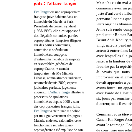
Mais j’ai eu du mal à
juifs : l’affaire Tanger
commence avec un jeun
Eva Tanger
est une copropriétaire
juste d’arriver du Lib
française juive habitant dans un
germano-libanais que 
immeuble du Marais, à Paris.
leurs origines libanais
Présidente du conseil syndical
Je me suis rendu compt
(1988-1998), elle s’est opposée à
producteur Roman Paul,
des illégalités commises par des
Beirut Abla Khoury, no
copropriétaires. Emprises illégales
sur des parties communes,
vingt acteurs pendant
convoitise et spéculation
acteur à entrer dans la
immobilières, soupçons
avec lesquelles il a 
d’antisémitisme, abus de majorité
rester à la hauteur d
en Assemblées générales de
favorise pas la répétit
copropriétaires, « mandat
Je savais que nous a
temporaire » de Me Michèle
improviser en allema
Lebossé, administratrice judiciaire,
devait apprendre à pe
renouvelé depuis 2009, experts
judiciaires partiaux, jugements
avons fourni un appar
iniques…
L’affaire Tanger
illustre le
avec l’aide de l’Insti
processus de spoliations
six jours par semaine
immobilières depuis 2000 visant
d’acteur, mais il est t
des copropriétaires français juifs.
Eva Tanger
a été ruinée et spoliée
Comment vous êtes-vo
par un « gouvernement des juges ».
Canan Kir, Roger Aza
Malade, endettée, calomniée, cette
avant le tournage. Lor
fonctionnaire retraitée quasi-
septuagénaire a été expulsée de son
de construire une rela