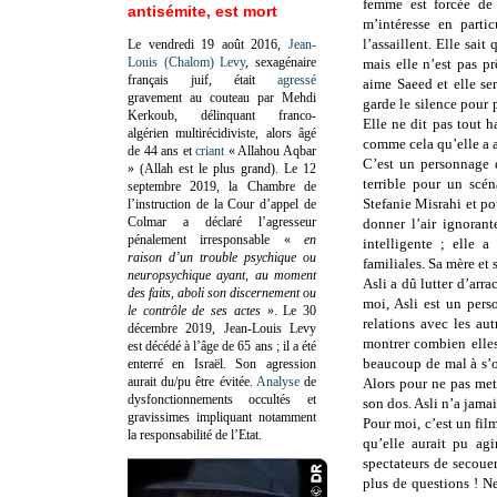
femme est forcée de
antisémite, est mort
m’intéresse en partic
l’assaillent. Elle sai
Le vendredi 19 août 2016,
Jean-
Louis (Chalom) Levy
, sexagénaire
mais elle n’est pas pr
français juif, était
agressé
aime Saeed et elle sen
gravement au couteau par Mehdi
garde le silence pour 
Kerkoub, délinquant franco-
Elle ne dit pas tout h
algérien multirécidiviste, alors âgé
comme cela qu’elle a ap
de 44 ans et
criant
« Allahou Aqbar
C’est un personnage q
» (Allah est le plus grand). Le 12
terrible pour un scén
septembre 2019, la Chambre de
Stefanie Misrahi et p
l’instruction de la Cour d’appel de
Colmar a déclaré l’agresseur
donner l’air ignoran
pénalement irresponsable
«
en
intelligente ; elle 
raison d’un trouble psychique ou
familiales. Sa mère et 
neuropsychique ayant, au moment
Asli a dû lutter d’arr
des faits, aboli son discernement ou
moi, Asli est un pers
le contrôle de ses actes
»
. Le 30
relations avec les au
décembre 2019, Jean-Louis Levy
montrer combien elles
est décédé à l’âge de 65 ans ; il a été
beaucoup de mal à s’o
enterré en Israël. Son agression
aurait du/pu être évitée.
Analyse
de
Alors pour ne pas met
dysfonctionnements occultés et
son dos. Asli n’a jamais
gravissimes impliquant notamment
Pour moi, c’est un fi
la responsabilité de l’Etat.
qu’elle aurait pu ag
spectateurs de secouer 
plus de questions ! Ne