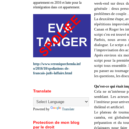
appartement en 2016 et lutte pour la
week-end sur deux da
réintégration dans cet appartement.
générale : deux pers
problèmes de couple
La deuxième étape, avan
répétitions improvisées
Canan et Roger les inte
script s’en est trouvé 
Parfois, nous avons 
dialogue. Le script a d
l’improvisation des ac
Après environ six moi
script pour la premi
http://www.veroniquechemla.inf
script tous ensemble.
o/2016/10/spoliations-de-
pu passer au tournage
francais-juifs-laffaire.html
les questions, les dis
Qu’est-ce qui était i
Translate
Cela ne m’intéresse pa
semblant. Les acteurs
l’intérieur pour arriv
théâtral et artificiel.
Powered by
Translate
Le plateau de tournag
caméra, est globale
Protection de mon blog
préparation et du tou
par le droit
éclairages pour fair