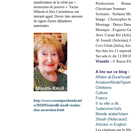
manifestation de la vérité par «
Producteurs : Roma
destruction de preuves ». Yacine
Christiane Sommer
Mihoub et Alex Carrimbacus ont
Scénario : Stefanie M
interjeté appel. Divers faits attestent
Image : Christopher 
de signes d'actes djihadistes
Montage : Denys Dar
antisémites.
Musique : Evgueni Ga
Avec Canan Kir (Asli)
Al Joundi (Suleima), H
Ceci Chuh (Julia), Az
Sur Arte les 11 septe
Sur arte.tv du 11/09/
Visuels :
© Razor Fi
A lire sur ce blog :
Affaire al-Dura/Israël
Aviation/Mode/Sport
Chrétiens
Culture
France
http://www.veroniquechemla.inf
Il ou elle a dit...
o/2018/03/mireille-knoll-victime-
Judaïsme/Juifs
dun-assassinat.html
Monde arabe/Islam
Shoah (
Holocaust
)
Articles in English
Les citations sur le fil