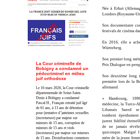
Née à Erfurt (Allema
Londres (Royaume-Uni
Son documentaire co
festivals de cinéma d
En 2016, elle a ach
Württeberg.
Son premier long mét
La Cour criminelle de
Prix Dialogue en persp
Bobigny a condamné un
pédocriminel en milieu
Son deuxième long 
juif orthodoxe
première lors de la B
allemand.
Le 16 mars 2026, la Cour criminelle
départementale de Seine-Saint-
Denis à Bobigny a condamné
« Hambourg, 1996
Pascal H., Français retraité juif âgé
médecine, la Turco-Al
de 61 ans, à 13 ans de détention
Libanais Saeed se
pour (tentative d’)atteintes sexuelles
tombent éperdument 
(incestueuse) par majeur sur
jurent fidélité éternel
mineurs de 15 ans, corruption de
de ne jamais révéle
mineurs de 15 ans et viols
quiconque. Malgré l
(incestueux) par majeur sur mineurs
mère de la jeune femm
de 15 ans. Des
infractions commises