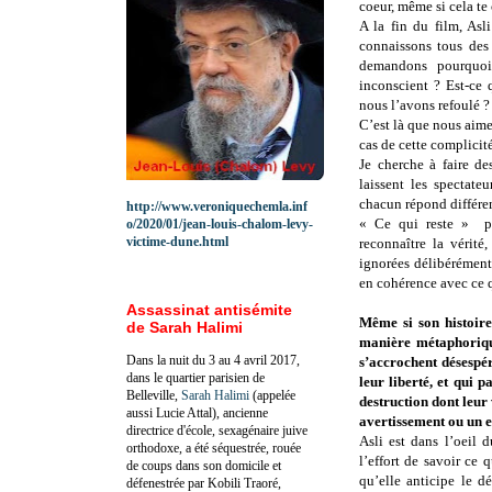
coeur, même si cela te
A la fin du film, Asl
connaissons tous des
demandons pourquoi
inconscient ? Est-ce
nous l’avons refoulé 
C’est là que nous aime
cas de cette complicité
Je cherche à faire d
laissent les spectate
chacun répond différ
http://www.veroniquechemla.inf
« Ce qui reste » po
o/2020/01/jean-louis-chalom-levy-
victime-dune.html
reconnaître la vérit
ignorées délibérément 
en cohérence avec ce q
Assassinat antisémite
Même si son histoire
de Sarah Halimi
manière métaphoriqu
Dans la nuit du 3 au 4 avril 2017,
s’accrochent désespér
dans le quartier parisien de
leur liberté, et qui p
Belleville,
Sarah Halimi
(appelée
destruction dont leur 
aussi Lucie Attal), ancienne
avertissement ou un e
directrice d'école, sexagénaire juive
Asli est dans l’oeil 
orthodoxe, a été séquestrée, rouée
l’effort de savoir ce 
de coups dans son domicile et
qu’elle anticipe le d
défenestrée par Kobili Traoré,