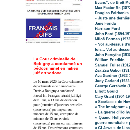
Evans”, de Brett M
Max Factor Sr. (187
Douglas Fairbanks 
« Juste une derniè
Jane Fonda
Harrison Ford
John Ford (1894-19
Miloš Forman (1932
« Vol au-dessus d'
fois... Vol au-des
John Forsythe (191
La Cour criminelle de
William Friedkin
Bobigny a condamné un
Samuel Fuller (1912
pédocriminel en milieu
Zsa Zsa Gabor (191
juif orthodoxe
Ava Gardner (1922-
Judy Garland (1922
Le 16 mars 2026, la Cour criminelle
George Gershwin (1
départementale de Seine-Saint-
Denis à Bobigny a condamné
Elliott Gould
Pascal H., Français retraité juif âgé
Cary Grant (1904-19
de 61 ans, à 13 ans de détention
« Scarface » de H
pour (tentative d’)atteintes sexuelles
« The Immigrant » 
(incestueuse) par majeur sur
« La guerre d'Holly
mineurs de 15 ans, corruption de
« Quand Hollywood
mineurs de 15 ans et viols
guerre mondiale » p
(incestueux) par majeur sur mineurs
« GI Jews » de Lis
de 15 ans. Des
infractions commises