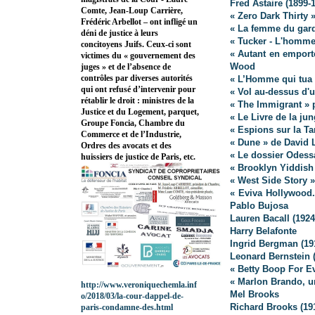
Fred Astaire
(1899-
Comte, Jean-Loup Carrière,
« Zero Dark Thirty 
Frédéric Arbellot – ont infligé un
« La femme du gard
déni de justice à leurs
« Tucker - L'homme
concitoyens Juifs. Ceux-ci sont
« Autant en emport
victimes du « gouvernement des
Wood
juges » et de l’absence de
contrôles par diverses autorités
« L’Homme qui tua 
qui ont refusé d’intervenir pour
« Vol au-dessus d'
rétablir le droit : ministres de la
« The Immigrant » 
Justice et du Logement, parquet,
« Le Livre de la ju
Groupe Foncia, Chambre du
« Espions sur la Ta
Commerce et de l’Industrie,
« Dune » de David 
Ordres des avocats et des
« Le dossier Odess
huissiers de justice de Paris, etc.
« Brooklyn Yiddish
« West Side Story 
« Eviva Hollywood
Pablo Bujosa
Lauren Bacall (1924
Harry Belafonte
Ingrid Bergman (19
Leonard Bernstein 
« Betty Boop For Ev
« Marlon Brando, u
http://www.veroniquechemla.inf
Mel Brooks
o/2018/03/la-cour-dappel-de-
Richard Brooks (19
paris-condamne-des.html