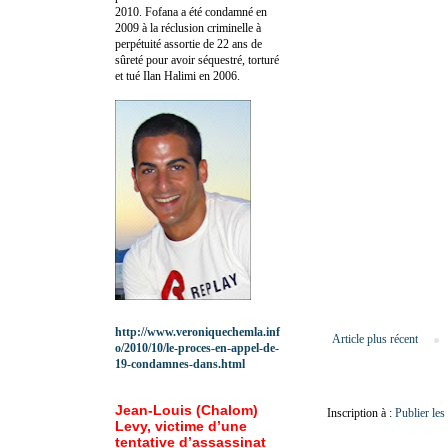
2010.
Fofana a été c
ondamné en
2009 à la réclusion criminelle à
perpétuité assortie de 22 ans de
sûreté pour avoir séquestré, torturé
et tué Ilan Halimi en 2006.
http://www.veroniquechemla.inf
Article plus récent
o/2010/10/le-proces-en-appel-de-
19-condamnes-dans.html
Jean-Louis (Chalom)
Inscription à :
Publier le
Levy, victime d’une
tentative d’assassinat