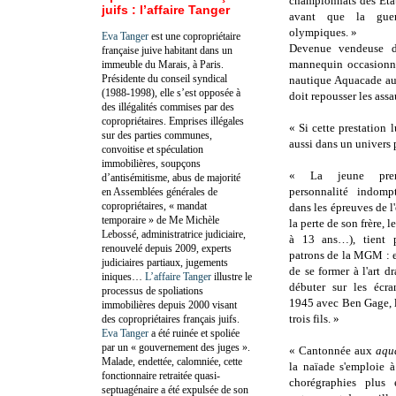
championnats des État
juifs : l’affaire Tanger
avant que la guer
olympiques. »
Eva Tanger
est une copropriétaire
Devenue vendeuse d
française juive habitant dans un
mannequin occasionnel
immeuble du Marais, à Paris.
Présidente du conseil syndical
nautique Aquacade aux
(1988-1998), elle s’est opposée à
doit repousser les assa
des illégalités commises par des
copropriétaires. Emprises illégales
« Si cette prestation
sur des parties communes,
aussi dans un univers
convoitise et spéculation
immobilières, soupçons
« La jeune prem
d’antisémitisme, abus de majorité
personnalité indompt
en Assemblées générales de
copropriétaires, « mandat
dans les épreuves de l'
temporaire » de Me Michèle
la perte de son frère, l
Lebossé, administratrice judiciaire,
à 13 ans…), tient p
renouvelé depuis 2009, experts
patrons de la MGM : e
judiciaires partiaux, jugements
de se former à l'art 
iniques…
L’affaire Tanger
illustre le
débuter sur les écr
processus de spoliations
1945 avec Ben Gage, l
immobilières depuis 2000 visant
trois fils. »
des copropriétaires français juifs.
Eva Tanger
a été ruinée et spoliée
par un « gouvernement des juges ».
« Cantonnée aux
aqu
Malade, endettée, calomniée, cette
la naïade s'emploie à
fonctionnaire retraitée quasi-
chorégraphies plus
septuagénaire a été expulsée de son