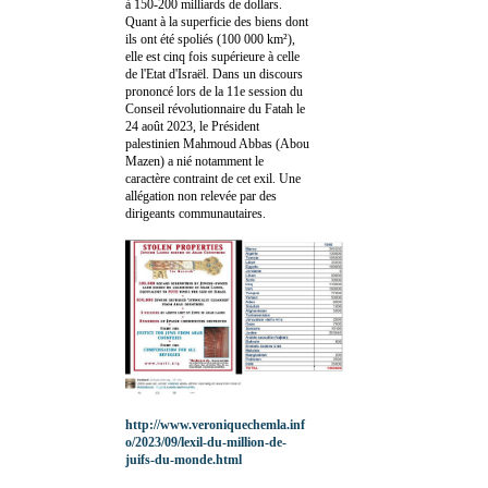
à 150-200 milliards de dollars.
Quant à la superficie des biens dont
ils ont été spoliés (100 000 km²),
elle est cinq fois supérieure à celle
de l'Etat d'Israël. Dans un discours
prononcé lors de la 11e session du
Conseil révolutionnaire du Fatah le
24 août 2023, le Président
palestinien Mahmoud Abbas (Abou
Mazen) a nié notamment le
caractère contraint de cet exil. Une
allégation non relevée par des
dirigeants communautaires.
http://www.veroniquechemla.inf
o/2023/09/lexil-du-million-de-
juifs-du-monde.html