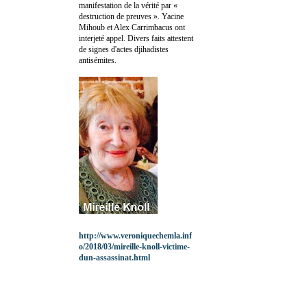
manifestation de la vérité par «
destruction de preuves ». Yacine
Mihoub et Alex Carrimbacus ont
interjeté appel. Divers faits attestent
de signes d'actes djihadistes
antisémites.
http://www.veroniquechemla.inf
o/2018/03/mireille-knoll-victime-
dun-assassinat.html