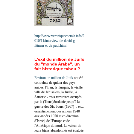
http://www.veroniquechemla.info/2
010/11/interview-de-david-g-
littman-et-de-paul.html
L'exil du million de Juifs
du "monde Arabe", un
fait historique tabou ?
Environ un million de Juifs
ont été
contraints de quitter des pays
arabes, l’Iran, la Turquie, la vieille
ville de Jérusalem, la Judée, la
Samarie - trois territoires occupés
par la (Trans)Jordanie jusqu'à la
guerre des Six-Jours (1967) -, etc.,
essentiellement des années 1940
aux années 1970 et en direction
d'Israël, de l'Europe et de
l'Amérique du nord. La valeur de
leurs biens abandonnés est évaluée