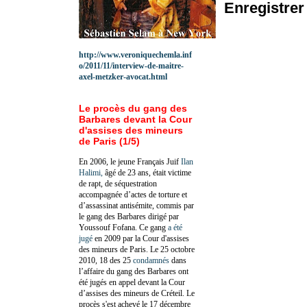
Enregistre
http://www.veroniquechemla.inf
o/2011/11/interview-de-maitre-
axel-metzker-avocat.html
Le procès du gang des
Barbares devant la Cour
d'assises des mineurs
de Paris (1/5)
En 2006, le jeune Français Juif
Ilan
Halimi,
âgé de 23 ans, était victime
de rapt, de séquestration
accompagnée d’actes de torture et
d’assassinat antisémite, commis par
le gang des Barbares dirigé par
Youssouf Fofana. Ce gang
a été
jugé
en 2009 par la Cour d'assises
des mineurs de Paris. Le 25 octobre
2010, 18 des 25
condamnés
dans
l’affaire du gang des Barbares ont
été jugés en appel devant la Cour
d’assises des mineurs de Créteil. Le
procès s'est achevé le 17 décembre