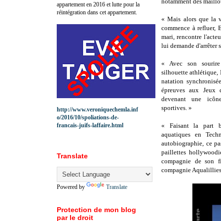
notamment des maillot
appartement en 2016 et lutte pour la
réintégration dans cet appartement.
« Mais alors que la v
commence à refluer, E
mari, rencontre l'act
lui demande d'arrêter sa
« Avec son sourire 
silhouette athlétique,
natation synchronisé
épreuves aux Jeux 
devenant une icôn
sportives. »
http://www.veroniquechemla.inf
o/2016/10/spoliations-de-
francais-juifs-laffaire.html
« Faisant la part b
aquatiques en Techn
autobiographie, ce pa
paillettes hollywoodi
Translate
compagnie de son fi
compagnie Aqualillies
Powered by
Translate
Protection de mon blog
par le droit