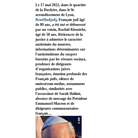
Le 17 mai 2022, dans le quartier
de la Duchère, dans le 9e
arrondissement de Lyon,
RenéHadjadj
, Français juif âgé
de 89 ans, a été tué et défenestré
par un voisin, Rachid Kheniche,
âgé de 50 ans. Réticences de la
justice à admettre le caractère
antisémite du meurtre,
informations déterminantes sur
l’antisémitisme du suspect
fournies par les réseaux sociaux,
prudence de dirigeants
d’organisations juives
françaises, émotion profonde des
Français juifs, silence de
mainstream medias
, notamment
publics, similarités avec
l’assassinat de Sarah Halimi,
absence de message du Président
Emmanuel Macron et de
dirigeants communautaires
français…