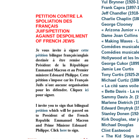
Yul Brynner (1920-1
Frank Capra (1897-
Jeff Chandler (1918
PETITION CONTRE LA
Charlie Chaplin (18
SPOLIATION DES
George Clooney
FRANÇAIS
« Arizona Junior »
JUIFS/PETITION
Dame Joan Collins
AGAINST DESPOILMENT
OF FRENCH JEWS
« Making Waves - L
Comédies musicales
Je vous invite à signer
cette
Comédies musicales
pétition
bilingue français/anglais
Hollywood et les I
destinée à être remise au
George Cukor (1899
Président de la République
Jamie Lee Curtis
Emmanuel Macron et au Premier
Tony Curtis (1925-2
ministre Edouard Philippe. Cette
pétition s'impose car les Français
Michael Curtiz (188
Juifs n'ont aucune organisation
« La cité sans voil
pour les défendre. Cliquez
ici
« Bette Davis - La 
pour signer.
Sammy Davis Jr. (1
Marlene Dietrich (1
I invite you to sign that bilingual
Edward Dmytryk (19
petition
which will be passed on
Stanley Donen (192
to President of the French
Kirk Douglas, star 
Republic
Emmanuel Macron
Michael Douglas
and Prime Minister
Edouard
Philippe
.
Click
here
to sign.
Clint Eastwood
« The Kid Stays in