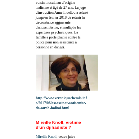
voisin musulman d’origine
malienne et âgé de 27 ans. La juge
d'instruction Anne Ihuellou a refusé
jusqu'en février 2018 de retenir la
circonstance aggravante
d'antisémitisme, et multiplie les
expertises psychiatriques. La
famille a porté plainte contre la
police pour non assistance à
personne en danger.
http://www.veroniquechemla.inf
o/2017/06/assassinat-antisemite-
de-sarah-halimi.html
Mireille Knoll, victime
d'un djihadiste ?
Mireille Knoll
, veuve juive