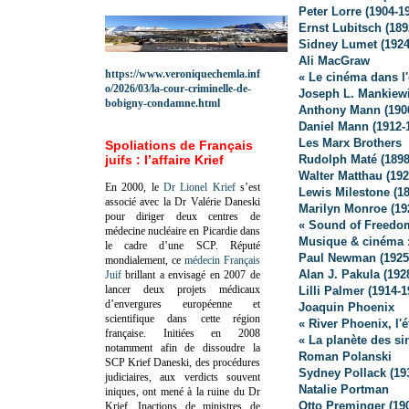
Peter Lorre (1904-1
Ernst Lubitsch (189
Sidney Lumet (1924
Ali MacGraw
https://www.veroniquechemla.inf
« Le cinéma dans l
o/2026/03/la-cour-criminelle-de-
Joseph L. Mankiewi
bobigny-condamne.html
Anthony Mann (190
Daniel Mann (1912-
Les Marx Brothers
Spoliations de Français
juifs : l’affaire Krief
Rudolph Maté (1898
Walter Matthau (192
En 2000, le
Dr Lionel Krief
s’est
Lewis Milestone (1
associé avec la Dr Valérie Daneski
Marilyn Monroe (19
pour diriger deux centres de
« Sound of Freedo
médecine nucléaire en Picardie dans
Musique & cinéma :
le cadre d’une SCP.
Réputé
Paul Newman (1925
mondialement, ce
médecin Français
Alan J. Pakula (192
Juif
brillant a envisagé en 2007 de
lancer deux projets médicaux
Lilli Palmer (1914-1
d’envergures européenne et
Joaquin Phoenix
scientifique dans cette région
« River Phoenix, l'é
française.
Initiées en 2008
« La planète des si
notamment afin de dissoudre la
Roman Polanski
SCP Krief Daneski, des procédures
Sydney Pollack (19
judiciaires, aux verdicts souvent
Natalie Portman
iniques, ont mené à la ruine du Dr
Otto Preminger (19
Krief.
Inactions de ministres de