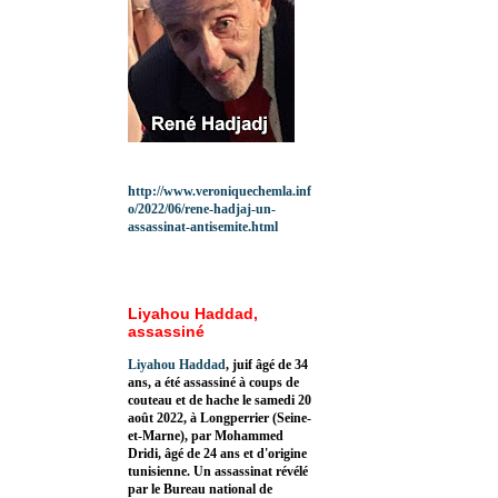
http://www.veroniquechemla.inf
o/2022/06/rene-hadjaj-un-
assassinat-antisemite.html
Liyahou Haddad,
assassiné
Liyahou Haddad
, juif âgé de 34
ans, a été assassiné à coups de
couteau et de hache le samedi 20
août 2022, à Longperrier (Seine-
et-Marne), par Mohammed
Dridi, âgé de 24 ans et d'origine
tunisienne. Un assassinat révélé
par le Bureau national de