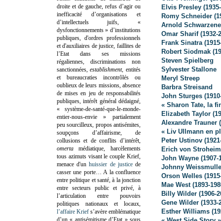
droite et de gauche, refus d’agir ou
Elvis Presley (1935
inefficacité d’organisations et
Romy Schneider (1
d’intellectuels juifs, «
Arnold Schwarzene
dysfonctionnements » d’institutions
Omar Sharif (1932-
publiques, d'ordres professionnels
Frank Sinatra (1915
et d'auxiliaires de justice, faillites de
Robert Siodmak (19
l’Etat dans ses missions
Steven Spielberg
régaliennes, discriminations non
Sylvester Stallone
sanctionnées,
establishment
, entités
et bureaucraties incontrôlés ou
Meryl Streep
oublieux de leurs missions, absence
Barbra Streisand
de mises en jeu de responsabilités
John Sturges (1910
publiques, intérêt général dédaigné,
« Sharon Tate, la f
« système-de-santé-que-le-monde-
Elizabeth Taylor (19
entier-nous-envie » partialement
Alexandre Trauner 
peu sourcilleux, propos antisémites,
« Liv Ullmann en p
soupçons d’affairisme, de
Peter Ustinov (1921
collusions et de conflits d’intérêt,
omerta
médiatique, harcèlements
Erich von Stroheim
tous azimuts visant le couple Krief,
John Wayne (1907-
menace d'un
huissier de justice
de
Johnny Weissmuller
casser une porte…
A la confluence
Orson Welles (1915
entre politique et santé, à la jonction
Mae West (1893-198
entre secteurs public et privé, à
Billy Wilder (1906-2
l’articulation entre pouvoirs
Gene Wilder (1933-
politiques nationaux et locaux,
Esther Williams (19
l’affaire Krief
s’avère emblématique
d’un « antisémitisme d’Etat » sous
« West Side Story 