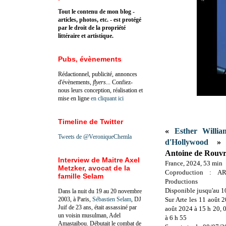
Tout le contenu de mon blog -
articles, photos, etc. - est protégé
par le droit de la propriété
littéraire et artistique.
Pubs, évènements
Rédactionnel, publicité, annonces
d'évènements,
flyers
... Confiez-
nous leurs conception, réalisation et
mise en ligne
en cliquant ici
Timeline de Twitter
«
Esther Willia
Tweets de @VeroniqueChemla
d'Hollywood
» d
Antoine de Rouv
Interview de Maitre Axel
France, 2024, 53 min
Metzker, avocat de la
Coproduction : A
famille Selam
Productions
Disponible jusqu'au 
Dans la nuit du 19 au 20 novembre
2003, à Paris,
Sébastien Selam
, DJ
Sur Arte les 11 août 
Juif de 23 ans, était assassiné par
août 2024 à 15 h 20, 
un voisin musulman, Adel
à 6 h 55
Amastaibou. Débutait le combat de