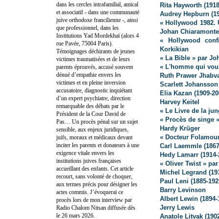
dans les cercles intrafamilial, amical
Rita Hayworth (1918
et associatif - dans une communauté
Audrey Hepburn (19
juive orthodoxe francilienne -, ainsi
« Hollywood 1982. 
que professionnel, dans les
Johan Chiaramonte
Institutions Yad Mordekhaï (alors 4
« Hollywood conf
rue Pavée, 75004 Paris).
Korkikian
Témoignages déchirants de jeunes
« La Bible » par J
victimes traumatisées et de leurs
« L'homme qui voul
parents éprouvés, accusé souvent
dénué d’empathie envers les
Ruth Prawer Jhabva
victimes et en pleine inversion
Scarlett Johansson
accusatoire, diagnostic inquiétant
Elia Kazan (1909-20
d’un expert psychiatre, direction
Harvey Keitel
remarquable des débats par le
« Le Livre de la ju
Président de la Cour David de
« Procès de singe 
Pas… Un procès pénal sur un sujet
Hardy Krüger
sensible, aux enjeux juridiques,
« Docteur Folamour
juifs, moraux et médicaux devant
inciter les parents et donateurs à une
Carl Laemmle (1867-
exigence vitale envers les
Hedy Lamarr (1914-2
institutions juives françaises
« Oliver Twist » pa
accueillant des enfants. Cet article
Michel Legrand (19
recourt, sans volonté de choquer,
Paul Leni (1885-192
aux termes précis pour désigner les
Barry Levinson
actes commis. J’évoquerai ce
Albert Lewin (1894-
procès lors de mon interview par
Jerry Lewis
Radio Chalom Nitsan diffusée dès
le 26 mars 2026.
Anatole Litvak (190