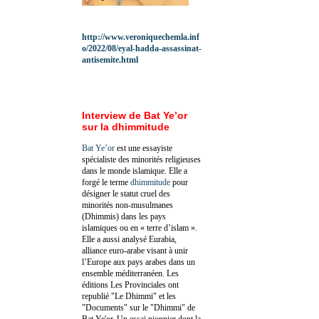
http://www.veroniquechemla.inf
o/2022/08/eyal-hadda-assassinat-
antisemite.html
Interview de Bat Ye’or
sur la dhimmitude
Bat Ye’or
est une essayiste
spécialiste des minorités religieuses
dans le monde islamique. Elle a
forgé le terme
dhimmitude
pour
désigner le statut cruel des
minorités non-musulmanes
(Dhimmis) dans les pays
islamiques ou en « terre d’islam ».
Elle a aussi analysé Eurabia,
alliance euro-arabe visant à unir
l’Europe aux pays arabes dans un
ensemble méditerranéen. Les
éditions Les Provinciales ont
republié "Le Dhimmi" et les
"Documents" sur le "Dhimmi" de
Bat Ye'or. Un essai pionnier dont la