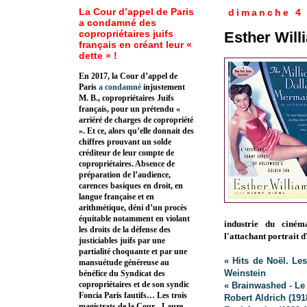
La Cour d’appel de Paris
dimanche 4
a condamné des
copropriétaires juifs
Esther Will
français en créant leur «
dette » !
En 2017, la Cour d’appel de
Paris
a condamné
injustement
M. B., copropriétaires Juifs
français, pour un prétendu «
arriéré de charges de copropriété
». Et ce, alors qu’elle donnait des
chiffres prouvant un solde
créditeur de leur compte de
copropriétaires. Absence de
préparation de l’audience,
carences basiques en droit, en
langue française et en
arithmétique, déni d’un procès
équitable notamment en violant
industrie du ciném
les droits de la défense des
l'attachant portrait 
justiciables juifs par une
partialité choquante et par une
« Hits de Noël. Le
mansuétude généreuse au
Weinstein
bénéfice du Syndicat des
copropriétaires et de son syndic
« Brainwashed - Le
Foncia Paris fautifs… Les trois
Robert Aldrich (191
magistrats de la Cour - Laure