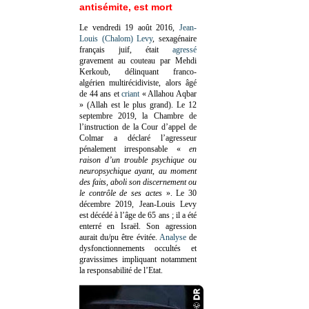
antisémite, est mort
Le vendredi 19 août 2016,
Jean-
Louis (Chalom) Levy
, sexagénaire
français juif, était
agressé
gravement au couteau par Mehdi
Kerkoub, délinquant franco-
algérien multirécidiviste, alors âgé
de 44 ans et
criant
« Allahou Aqbar
» (Allah est le plus grand). Le 12
septembre 2019, la Chambre de
l’instruction de la Cour d’appel de
Colmar a déclaré l’agresseur
pénalement irresponsable
«
en
raison d’un trouble psychique ou
neuropsychique ayant, au moment
des faits, aboli son discernement ou
le contrôle de ses actes
»
. Le 30
décembre 2019, Jean-Louis Levy
est décédé à l’âge de 65 ans ; il a été
enterré en Israël. Son agression
aurait du/pu être évitée.
Analyse
de
dysfonctionnements occultés et
gravissimes impliquant notamment
la responsabilité de l’Etat.