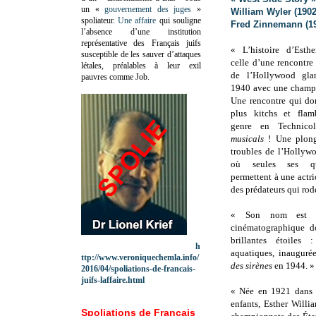
un «
gouvernement des juges
»
William Wyler (1902
spoliateur.
Une affaire
qui souligne
Fred Zinnemann (19
l’absence d’une institution
représentative des Français juifs
« L’histoire d’Esthe
susceptible de les sauver d’attaques
celle d’une rencontre
létales, préalables à leur exil
de l’Hollywood gla
pauvres comme Job.
1940 avec une champi
Une rencontre qui do
plus kitchs et flam
genre en Technic
musicals
! Une plong
troubles de l’Hollywo
où seules ses qua
permettent à une actri
des prédateurs qui rod
« Son nom est in
cinématographique do
brillantes étoiles
h
aquatiques, inaugur
ttp://www.veroniquechemla.info/
des sirènes
en 1944. »
2016/04/spoliations-de-francais-
juifs-laffaire.html
« Née en 1921 dans 
enfants, Esther Willia
Spoliations de Français