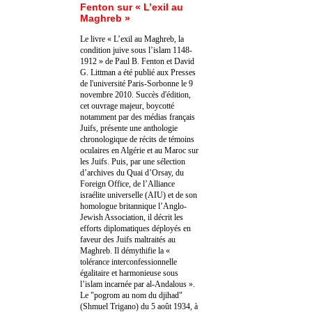
Fenton sur « L’exil au
Maghreb »
Le livre « L’exil au Maghreb, la
condition juive sous l’islam 1148-
1912 » de Paul B. Fenton et David
G. Littman a été publié aux Presses
de l'université Paris-Sorbonne le 9
novembre 2010. Succès d'édition,
cet ouvrage majeur, boycotté
notamment par des médias français
Juifs, présente une anthologie
chronologique de récits de témoins
oculaires en Algérie et au Maroc sur
les Juifs. Puis, par une sélection
d’archives du Quai d’Orsay, du
Foreign Office, de l’Alliance
israélite universelle (AIU) et de son
homologue britannique l’Anglo-
Jewish Association, il décrit les
efforts diplomatiques déployés en
faveur des Juifs maltraités au
Maghreb. Il démythifie la «
tolérance interconfessionnelle
égalitaire et harmonieuse sous
l’islam incarnée par al-Andalous ».
Le "pogrom au nom du djihad"
(Shmuel Trigano) du 5 août 1934, à