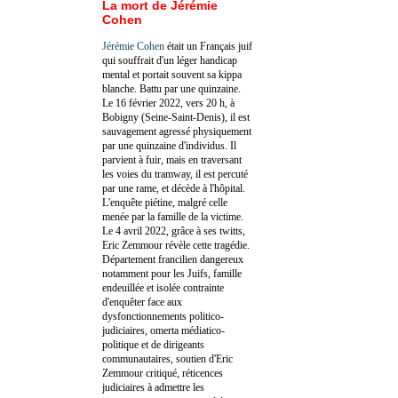
La mort de Jérémie
Cohen
Jérémie Cohen
était un Français juif
qui souffrait d'un léger handicap
mental et portait souvent sa kippa
blanche. Battu par une quinzaine.
Le 16 février 2022, vers 20 h, à
Bobigny (Seine-Saint-Denis), il est
sauvagement agressé physiquement
par une quinzaine d'individus. Il
parvient à fuir, mais en traversant
les voies du tramway, il est percuté
par une rame, et décède à l'hôpital.
L'enquête piétine, malgré celle
menée par la famille de la victime.
Le 4 avril 2022, grâce à ses twitts,
Eric Zemmour révèle cette tragédie.
Département francilien dangereux
notamment pour les Juifs, famille
endeuillée et isolée contrainte
d'enquêter face aux
dysfonctionnements politico-
judiciaires, omerta médiatico-
politique et de dirigeants
communautaires, soutien d'Eric
Zemmour critiqué, réticences
judiciaires à admettre les