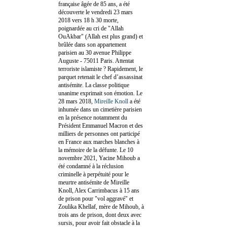
française âgée de 85 ans, a été
découverte le vendredi 23 mars
2018 vers 18 h 30 morte,
poignardée au cri de "Allah
OuAkbar" (Allah est plus grand) et
brûlée dans son appartement
parisien au 30 avenue Philippe
Auguste - 75011 Paris. Attentat
terroriste islamiste ? Rapidement, le
parquet retenait le chef d’assassinat
antisémite. La classe politique
unanime exprimait son émotion. Le
28 mars 2018,
Mireille Knoll
a été
inhumée dans un cimetière parisien
en la présence notamment du
Président Emmanuel Macron et des
milliers de personnes ont participé
en France aux marches blanches à
la mémoire de la défunte. Le 10
novembre 2021, Yacine Mihoub a
été condamné à la réclusion
criminelle à perpétuité pour le
meurtre antisémite de Mireille
Knoll, Alex Carrimbacus à 15 ans
de prison pour "vol aggravé" et
Zoulika Khellaf, mère de Mihoub, à
trois ans de prison, dont deux avec
sursis, pour avoir fait obstacle à la