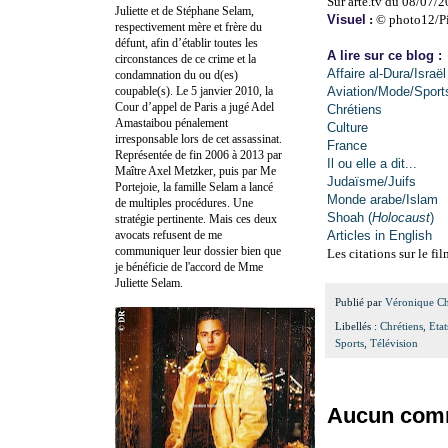
Sur arte.tv du 08/07/
Juliette et de Stéphane Selam,
Visuel
:
© photo12/P
respectivement mère et frère du
défunt, afin d’établir toutes les
A lire sur ce blog :
circonstances de ce crime et la
Affaire al-Dura/Israël
condamnation du ou d(es)
coupable(s). Le 5 janvier 2010, la
Aviation/Mode/Sport
Cour d’appel de Paris a jugé Adel
Chrétiens
Amastaibou pénalement
Culture
irresponsable lors de cet assassinat.
France
Représentée de fin 2006 à 2013 par
Il ou elle a dit...
Maître Axel Metzker, puis par Me
Judaïsme/Juifs
Portejoie, la famille Selam a lancé
Monde arabe/Islam
de multiples procédures. Une
Shoah (
Holocaust
)
stratégie pertinente. Mais ces deux
avocats refusent de me
Articles in English
communiquer leur dossier bien que
Les citations sur le fi
je bénéficie de l'accord de Mme
Juliette Selam.
Publié par
Véronique C
Libellés :
Chrétiens
,
Eta
Sports
,
Télévision
Aucun comm