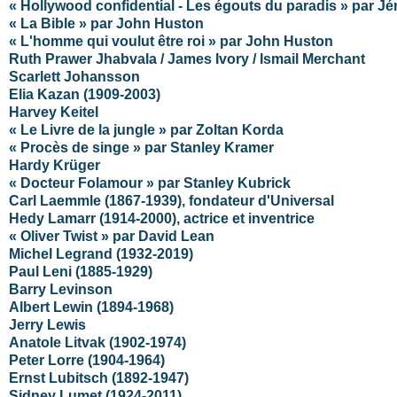
« Hollywood confidential - Les égouts du paradis » par J
« La Bible » par John Huston
« L'homme qui voulut être roi » par John Huston
Ruth Prawer Jhabvala / James Ivory / Ismail Merchant
Scarlett Johansson
Elia Kazan (1909-2003)
Harvey Keitel
« Le Livre de la jungle » par Zoltan Korda
« Procès de singe » par Stanley Kramer
Hardy Krüger
« Docteur Folamour » par Stanley Kubrick
Carl Laemmle (1867-1939), fondateur d'Universal
Hedy Lamarr (1914-2000), actrice et inventrice
« Oliver Twist » par David Lean
Michel Legrand (1932-2019)
Paul Leni (1885-1929)
Barry Levinson
Albert Lewin (1894-1968)
Jerry Lewis
Anatole Litvak (1902-1974)
Peter Lorre (1904-1964)
Ernst Lubitsch (1892-1947)
Sidney Lumet (1924-2011)