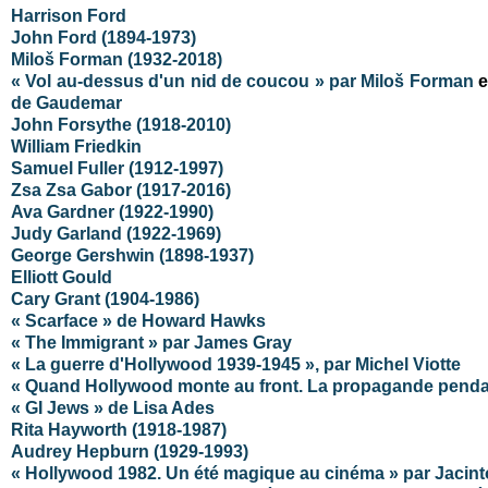
Harrison Ford
John Ford (1894-1973)
Miloš Forman (1932-2018)
« Vol au-dessus d'un nid de coucou » par Miloš Forman
e
de Gaudemar
John Forsythe (1918-2010)
William Friedkin
Samuel Fuller (1912-1997)
Zsa Zsa Gabor (1917-2016)
Ava Gardner (1922-1990)
Judy Garland (1922-1969)
George Gershwin (1898-1937)
Elliott Gould
Cary Grant (1904-1986)
« Scarface » de Howard Hawks
« The Immigrant » par James Gray
« La guerre d'Hollywood 1939-1945 », par Michel Viotte
« Quand Hollywood monte au front. La propagande pendant
« GI Jews » de Lisa Ades
Rita Hayworth (1918-1987)
Audrey Hepburn (1929-1993)
« Hollywood 1982. Un été magique au cinéma » par Jacin