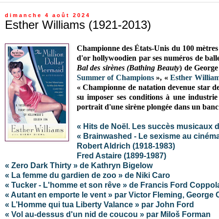
dimanche 4 août 2024
Esther Williams (1921-2013)
Championne des États-Unis du 100 mètres na
d'or hollywoodien par ses numéros de ball
Bal des sirènes (Bathing Beauty
) de George
Summer of Champions
», «
Esther Willia
« Championne de natation devenue star de
su imposer ses conditions à une industrie
portrait d'une sirène plongée dans un ban
« Hits de Noël. Les succès musicaux d
« Brainwashed - Le sexisme au ciném
Robert Aldrich (1918-1983)
Fred Astaire
(1899-1987)
« Zero Dark Thirty » de Kathryn Bigelow
« La femme du gardien de zoo » de Niki Caro
« Tucker - L'homme et son rêve » de Francis Ford Coppol
« Autant en emporte le vent » par Victor Fleming, Georg
« L’Homme qui tua Liberty Valance » par John Ford
« Vol au-dessus d'un nid de coucou » par
Miloš
Forman