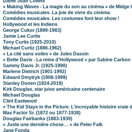
Dame Joan Collins
« Making Waves - La magie du son au cinéma » de Midge 
Comédies musicales. La joie de vivre du cinéma
Comédies musicales. Les costumes font leur show !
Hollywood et les Indiens
George Cukor (1899-1983)
Jamie Lee Curtis
Tony Curtis (1925-2010)
Michael Curtiz (1886-1962)
« La cité sans voiles » de Jules Dassin
« Bette Davis - La reine d’Hollywood » par Sabine Carbon
Sammy Davis Jr. (1925-1990)
Marlene Dietrich (1901-1992)
Edward Dmytryk (1908-1999)
Stanley Donen (1924-2019)
Kirk Douglas, star juive américaine centenaire
Michael Douglas
Clint Eastwood
« The Kid Stays in the Picture. L’incroyable histoire vrai
Max Factor Sr. (1872 ou 1877-1938)
Douglas Fairbanks (1883-1939)
« Juste une dernière chose… » de Peter Falk
Jane Fonda