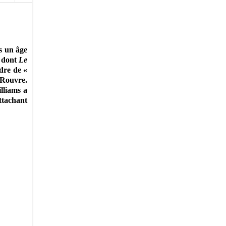
s un âge
 dont
Le
adre de «
 Rouvre.
lliams a
ttachant