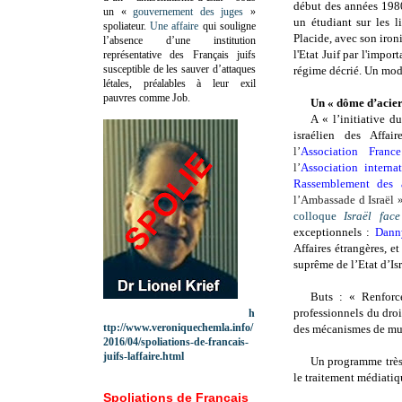
début des années 1980
un «
gouvernement des juges
»
un étudiant sur les li
spoliateur.
Une affaire
qui souligne
Placide, avec son iron
l’absence d’une institution
l'Etat Juif par l'imp
représentative des Français juifs
susceptible de les sauver d’attaques
régime décrié. Un mod
létales, préalables à leur exil
pauvres comme Job.
Un « dôme d’acier
A « l’initiative d
israélien des Affair
l’
Association France
l’
Association internat
Rassemblement des a
l’Ambassade d Israël »
colloque
Israël fac
exceptionnels :
Dann
Affaires étrangères, e
suprême de l’Etat d’Isr
Buts : « Renforce
professionnels du droit
h
ttp://www.veroniquechemla.info/
des mécanismes de mutu
2016/04/spoliations-de-francais-
juifs-laffaire.html
Un programme très 
le traitement médiatiqu
Spoliations de Français