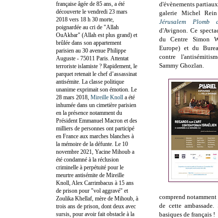
française âgée de 85 ans, a été
d'évènements partiaux
découverte le vendredi 23 mars
galerie Michel Rein
2018 vers 18 h 30 morte,
Jérusalem Plomb d
poignardée au cri de "Allah
d'Avignon. Ce specta
OuAkbar" (Allah est plus grand) et
du Centre Simon Wi
brûlée dans son appartement
Europe) et du Burea
parisien au 30 avenue Philippe
contre l'antisémit
Auguste - 75011 Paris. Attentat
Sammy Ghozlan.
terroriste islamiste ? Rapidement, le
parquet retenait le chef d’assassinat
antisémite. La classe politique
unanime exprimait son émotion. Le
28 mars 2018,
Mireille Knoll
a été
inhumée dans un cimetière parisien
en la présence notamment du
Président Emmanuel Macron et des
milliers de personnes ont participé
en France aux marches blanches à
la mémoire de la défunte. Le 10
novembre 2021, Yacine Mihoub a
été condamné à la réclusion
criminelle à perpétuité pour le
meurtre antisémite de Mireille
Knoll, Alex Carrimbacus à 15 ans
de prison pour "vol aggravé" et
comprend notamment une
Zoulika Khellaf, mère de Mihoub, à
de cette ambassade.
trois ans de prison, dont deux avec
sursis, pour avoir fait obstacle à la
basiques de français !