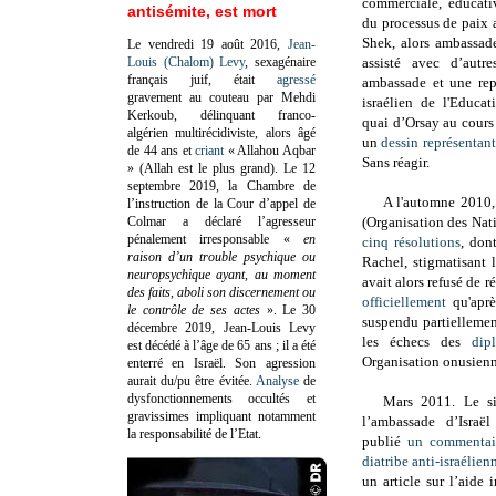
commerciale, éducati
antisémite, est mort
du processus de paix 
Shek, alors ambassade
Le vendredi 19 août 2016,
Jean-
Louis (Chalom) Levy
, sexagénaire
assisté avec d’autr
français juif, était
agressé
ambassade et une rep
gravement au couteau par Mehdi
israélien de l'Educa
Kerkoub, délinquant franco-
quai d’Orsay au cours 
algérien multirécidiviste, alors âgé
un
dessin représentant 
de 44 ans et
criant
« Allahou Aqbar
Sans réagir.
» (Allah est le plus grand). Le 12
septembre 2019, la Chambre de
A l'automne 2010,
l’instruction de la Cour d’appel de
Colmar a déclaré l’agresseur
(Organisation des Nati
pénalement irresponsable
«
en
cinq résolutions
, don
raison d’un trouble psychique ou
Rachel, stigmatisant 
neuropsychique ayant, au moment
avait alors refusé de 
des faits, aboli son discernement ou
officiellement
qu'aprè
le contrôle de ses actes
»
. Le 30
suspendu partiellemen
décembre 2019, Jean-Louis Levy
les échecs des
dip
est décédé à l’âge de 65 ans ; il a été
Organisation onusienne
enterré en Israël. Son agression
aurait du/pu être évitée.
Analyse
de
dysfonctionnements occultés et
Mars 2011. Le si
gravissimes impliquant notamment
l’ambassade d’Israë
la responsabilité de l’Etat.
publié
un commentair
diatribe anti-israélien
un article sur l’aide 