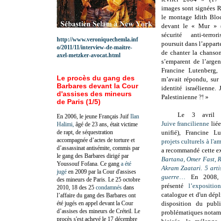
images sont signées 
le montage Idith Blo
devant le « Mur » (
sécurité anti-terro
http://www.veroniquechemla.inf
poursuit dans l’appart
o/2011/11/interview-de-maitre-
de chanter la chanso
axel-metzker-avocat.html
s’emparent de l’arge
Francine Lutenberg
Le procès du gang des
m’avait répondu, sur
Barbares devant la Cour
identité israélienne.
d'assises des mineurs
Palestinienne ?! »
de Paris (1/5)
Le 3 avril 
En 2006, le jeune Français Juif
Ilan
Juive francilienne
liée
Halimi,
âgé de 23 ans, était victime
de rapt, de séquestration
unifié), Francine L
accompagnée d’actes de torture et
projets culturels à l'
d’assassinat antisémite, commis par
a recommandé cette e
le gang des Barbares dirigé par
Bartana, Omer Fast, 
Youssouf Fofana. Ce gang
a été
Akram Zaatari. 5 arti
jugé
en 2009 par la Cour d'assises
guerre
…
En 2008,
des mineurs de Paris. Le 25 octobre
présenté
l’expositi
2010, 18 des 25
condamnés
dans
catalogue et d'un dépl
l’affaire du gang des Barbares ont
été jugés en appel devant la Cour
disposition du publi
d’assises des mineurs de Créteil. Le
problématiques notam
procès s'est achevé le 17 décembre