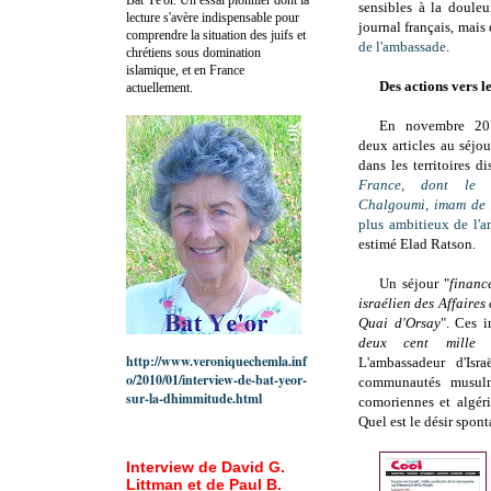
sensibles à la doule
lecture s'avère indispensable pour
journal français, mais
comprendre la situation des juifs et
de l'ambassade
.
chrétiens sous domination
islamique, et en France
Des actions vers 
actuellement.
En novembre 201
deux articles au séjou
dans les territoires d
France, dont le 
Chalgoumi, imam de
plus ambitieux de l'
estimé Elad Ratson.
Un séjour "
financ
israélien des Affaires
Quai d'Orsay
". Ces 
deux cent mille
http://www.veroniquechemla.inf
L'ambassadeur d'Isr
o/2010/01/interview-de-bat-yeor-
communautés musulma
sur-la-dhimmitude.html
comoriennes et algérie
Quel est le désir spon
Interview de David G.
Littman et de Paul B.