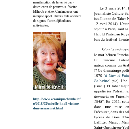
manifestation de la vérité par «
destruction de preuves ». Yacine
Le 3 mars 2014, F
Mihoub et Alex Carrimbacus ont
journaliste Culture 
interjeté appel. Divers faits attestent
israélienne de Taher 
de signes d'actes djihadistes
12 avril 2014). L'aut
antisémites.
séjour à Paris, sauf l
Harold Pinter, au Roya
lors du festival Theatr
Selon la traductr
le mot hébreu "crachat"
Et Francine Luten
auteur comme un Arabe
!? Ce dramaturge poli
1970 "
à Umm el Fahe
Palestine
"
(sic
)
.
Une v
(Israël). Et Taher Naji
appelle les Palestinie
demeurés en Palestin
http://www.veroniquechemla.inf
1948
". En 2011, cette
o/2018/03/mireille-knoll-victime-
dans une mise en
dun-assassinat.html
Fréchuret, dans des sal
lycées de Bois d'Ar
Laffitte, Marcq, Mant
Saint-Quentin-en-Y