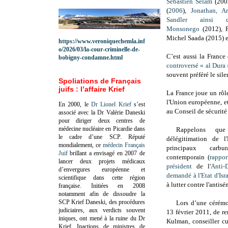
Sébastien Selam
(200
(
2006
),
Jonathan, A
Sandler ainsi 
Monsonego
(2012), P
Michel Saada (2015) et 
https://www.veroniquechemla.inf
o/2026/03/la-cour-criminelle-de-
C’est aussi la France
bobigny-condamne.html
controversé « al Dura 
souvent préféré le sile
Spoliations de Français
juifs : l’affaire Krief
La France joue un rôl
l'Union européenne, e
En 2000, le
Dr Lionel Krief
s’est
au Conseil de sécurité
associé avec la Dr Valérie Daneski
pour diriger deux centres de
médecine nucléaire en Picardie dans
Rappelons que
le cadre d’une SCP.
Réputé
délégitimation de l'
mondialement, ce
médecin Français
principaux carbu
Juif
brillant a envisagé en 2007 de
contemporain (
rappor
lancer deux projets médicaux
président
de l'
Anti-
d’envergures européenne et
demandé à l'Etat d'Isr
scientifique dans cette région
à lutter contre l'antis
française.
Initiées en 2008
notamment afin de dissoudre la
SCP Krief Daneski, des procédures
Lors d’une cérém
judiciaires, aux verdicts souvent
13 février 2011, de r
iniques, ont mené à la ruine du Dr
Kulman, conseiller cul
Krief.
Inactions de ministres de