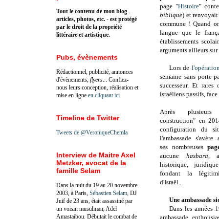
page "
Histoire
" conte
Tout le contenu de mon blog -
biblique
) et renvoyai
articles, photos, etc. - est protégé
commune ! Quand on 
par le droit de la propriété
langue que le frança
littéraire et artistique.
établissements scolai
arguments ailleurs su
Pubs, évènements
Lors de
l'opératio
Rédactionnel, publicité, annonces
semaine sans porte-pa
d'évènements,
flyers
... Confiez-
successeur. Et rares
nous leurs conception, réalisation et
israéliens passifs, fac
mise en ligne
en cliquant ici
Après plusieur
Timeline de Twitter
construction" en 201
configuration du si
Tweets de @VeroniqueChemla
l'ambassade s'avère 
ses nombreuses
pag
Interview de Maitre Axel
aucune
hasbara
, a
Metzker, avocat de la
historique, juridiqu
famille Selam
fondant la légitim
d'Israël...
Dans la nuit du 19 au 20 novembre
2003, à Paris,
Sébastien Selam
, DJ
Une ambassade sio
Juif de 23 ans, était assassiné par
Dans les années 1
un voisin musulman, Adel
Amastaibou. Débutait le combat de
ambassade, enthousia