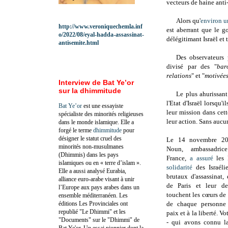
vecteurs de haine anti
Alors qu'
environ un
http://www.veroniquechemla.inf
est aberrant que le 
o/2022/08/eyal-hadda-assassinat-
délégitimant Israël et 
antisemite.html
Des observateurs
divisé par des "
bar
relations
" et "
motivées
Interview de Bat Ye’or
sur la dhimmitude
Le plus ahurissant
l'Etat d'Israël lorsqu'
Bat Ye’or
est une essayiste
leur mission dans cett
spécialiste des minorités religieuses
leur action. Sans aucu
dans le monde islamique. Elle a
forgé le terme
dhimmitude
pour
désigner le statut cruel des
Le 14 novembre 20
minorités non-musulmanes
Noun, ambassadric
(Dhimmis) dans les pays
France,
a assuré
les 
islamiques ou en « terre d’islam ».
solidarité
des Israéli
Elle a aussi analysé Eurabia,
brutaux d'assassinat,
alliance euro-arabe visant à unir
de Paris et
leur de
l’Europe aux pays arabes dans un
touchent les cœurs de 
ensemble méditerranéen. Les
éditions Les Provinciales ont
de chaque personne 
republié "Le Dhimmi" et les
paix et à la liberté.
Vot
"Documents" sur le "Dhimmi" de
- qui avons connu la
Bat Ye'or. Un essai pionnier dont la