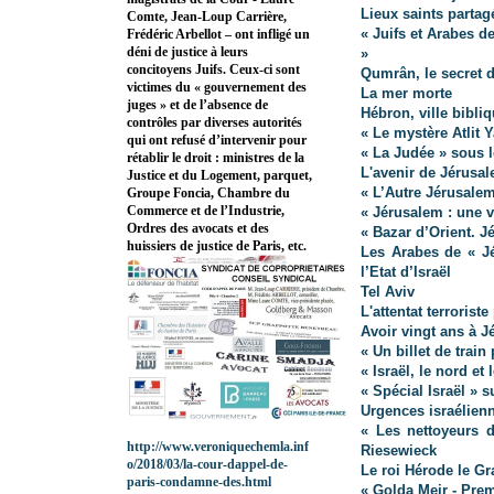
Lieux saints parta
Comte, Jean-Loup Carrière,
« Juifs et Arabes d
Frédéric Arbellot – ont infligé un
déni de justice à leurs
»
concitoyens Juifs. Ceux-ci sont
Qumrân, le secret 
victimes du « gouvernement des
La mer morte
juges » et de l’absence de
Hébron, ville bibli
contrôles par diverses autorités
« Le mystère Atlit
qui ont refusé d’intervenir pour
« La Judée » sous l
rétablir le droit : ministres de la
L'avenir de Jérusa
Justice et du Logement, parquet,
« L’Autre Jérusale
Groupe Foncia, Chambre du
Commerce et de l’Industrie,
« Jérusalem : une v
Ordres des avocats et des
« Bazar d’Orient. J
huissiers de justice de Paris, etc.
Les Arabes de « Jé
l’Etat d’Israël
Tel Aviv
L'attentat terrorist
Avoir vingt ans à J
« Un billet de train
« Israël, le nord et 
« Spécial Israël » s
Urgences israélien
« Les nettoyeurs 
http://www.veroniquechemla.inf
Riesewieck
o/2018/03/la-cour-dappel-de-
Le roi Hérode le Gr
paris-condamne-des.html
« Golda Meir - Prem