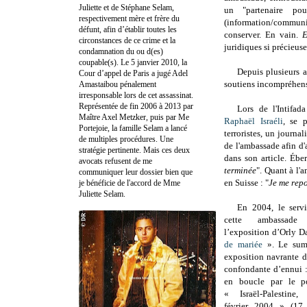
Juliette et de Stéphane Selam,
un "partenaire po
respectivement mère et frère du
(information/communic
défunt, afin d’établir toutes les
conserver. En vain.
E
circonstances de ce crime et la
juridiques si précieuse
condamnation du ou d(es)
coupable(s). Le 5 janvier 2010, la
Depuis plusieurs a
Cour d’appel de Paris a jugé Adel
soutiens incompréhens
Amastaibou pénalement
irresponsable lors de cet assassinat.
Représentée de fin 2006 à 2013 par
Lors de l'Intifad
Maître Axel Metzker, puis par Me
Raphaël Israéli
, se p
Portejoie, la famille Selam a lancé
terroristes, un journal
de multiples procédures. Une
de l'ambassade afin d'
stratégie pertinente. Mais ces deux
dans son article. Éber
avocats refusent de me
terminée
". Quant à l'
communiquer leur dossier bien que
en Suisse : "
Je me repo
je bénéficie de l'accord de Mme
Juliette Selam.
En 2004, le servi
cette ambassad
l’exposition d’Orly 
de mariée
». Le sum
exposition navrante d
confondante d’ennui : 
en boucle par le 
« Israël-Palestine
février 2004 » (17 