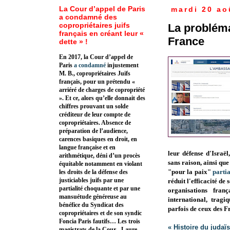
La Cour d’appel de Paris
mardi 20 ao
a condamné des
copropriétaires juifs
La probléma
français en créant leur «
France
dette » !
En 2017, la Cour d’appel de
Paris
a condamné
injustement
M. B., copropriétaires Juifs
français, pour un prétendu «
arriéré de charges de copropriété
». Et ce, alors qu’elle donnait des
chiffres prouvant un solde
créditeur de leur compte de
copropriétaires. Absence de
préparation de l’audience,
carences basiques en droit, en
langue française et en
leur défense d'Israël
arithmétique, déni d’un procès
sans raison, ainsi que
équitable notamment en violant
"pour la paix"
partia
les droits de la défense des
justiciables juifs par une
réduit l'efficacité de
partialité choquante et par une
organisations fran
mansuétude généreuse au
international, tragi
bénéfice du Syndicat des
parfois de ceux des F
copropriétaires et de son syndic
Foncia Paris fautifs… Les trois
« Histoire du judaï
magistrats de la Cour - Laure