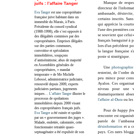
Manque de respec
juifs : l’affaire Tanger
d
irecteur de l'inform
Eva Tanger
est une copropriétaire
ambassade,
désinvite,
française juive habitant dans un
certains inscrits. Sa
immeuble du Marais, à Paris.
qui apprécie la courto
Présidente du conseil syndical
l'une des premières co
(1988-1998), elle s’est opposée à
se souvient que celui-c
des illégalités commises par des
français baraguiné à p
copropriétaires. Emprises illégales
lors d'un précédent po
sur des parties communes,
convoitise et spéculation
la langue française s'
immobilières, soupçons
poste si stratégique.
d’antisémitisme, abus de majorité
en Assemblées générales de
Une
photographie
copropriétaires, « mandat
restreint, de l’ordre
temporaire » de Me Michèle
peu mince pour cons
Lebossé, administratrice judiciaire,
Ayalon. Ces organisat
renouvelé depuis 2009, experts
niveau pour une vi
judiciaires partiaux, jugements
iniques…
L’affaire Tanger
illustre le
dramatiquement absen
processus de spoliations
l'affaire al-Dura
ou les 
immobilières depuis 2000 visant
des copropriétaires français juifs.
Pour de
happy fe
Eva Tanger
a été ruinée et spoliée
rencontre est organis
par un « gouvernement des juges ».
parole de l’ambas
Malade, endettée, calomniée, cette
désinformation
et a c
fonctionnaire retraitée quasi-
pays. Ces rares blogg
septuagénaire a été expulsée de son