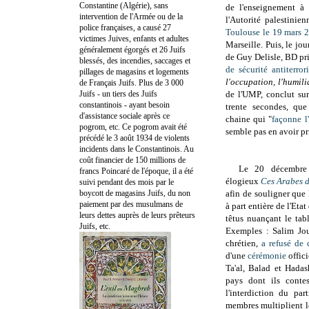
Constantine (Algérie), sans
de l'enseignement à 
intervention de l'Armée ou de la
l'Autorité palestinie
police françaises, a causé 27
Toulouse le 19 mars 
victimes Juives, enfants et adultes
Marseille. Puis, le jo
généralement égorgés et 26 Juifs
de Guy Delisle
,
BD pri
blessés, des incendies, saccages et
de sécurité antiterrori
pillages de magasins et logements
l'occupation, l'humil
de Français Juifs. Plus de 3 000
Juifs - un tiers des Juifs
de l'UMP, conclut sur
constantinois - ayant besoin
trente secondes, que
d'assistance sociale après ce
chaine qui "
façonne l
pogrom, etc. Ce pogrom avait été
semble pas en avoir pr
précédé le 3 août 1934 de violents
incidents dans le Constantinois. Au
coût financier de 150 millions de
Le 20 décembre 2
francs Poincaré de l'époque, il a été
élogieux
Ces Arabes d
suivi pendant des mois par le
boycott de magasins Juifs, du non
afin de souligner que 
paiement par des musulmans de
à part entière de l'Etat
leurs dettes auprès de leurs prêteurs
têtus nuançant le tab
Juifs, etc.
Exemples : Salim Jou
chrétien,
a refusé de 
d'une
cérémonie
offici
Ta'al, Balad et Hadas
pays dont ils contes
l'interdiction du par
membres multiplient le