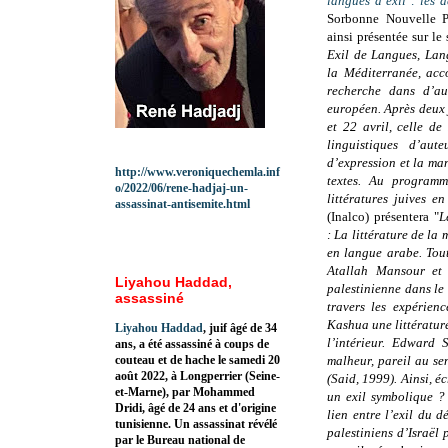
langues d’exil : les 
Sorbonne Nouvelle Pa
ainsi présentée sur le 
Exil de Langues, Lang
la Méditerranée, acc
recherche dans d’aut
européen. Après deux 
et 22 avril, celle de
linguistiques d’au
d’expression et la man
http://www.veroniquechemla.inf
textes. Au programme
o/2022/06/rene-hadjaj-un-
littératures juives e
assassinat-antisemite.html
(Inalco) présentera "
L
: La littérature de la
en langue arabe. Tout
Atallah Mansour et 
Liyahou Haddad,
palestinienne dans le
assassiné
travers les expérie
Kashua une littérature
Liyahou Haddad
, juif âgé de 34
l’intérieur. Edward 
ans, a été assassiné à coups de
couteau et de hache le samedi 20
malheur, pareil au se
août 2022, à Longperrier (Seine-
(Said, 1999). Ainsi, éc
et-Marne), par Mohammed
un exil symbolique ?
Dridi, âgé de 24 ans et d'origine
lien entre l’exil du 
tunisienne. Un assassinat révélé
palestiniens d’Israël 
par le Bureau national de