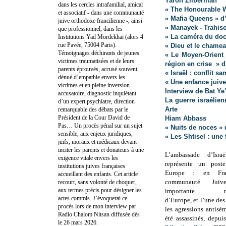
Yaron Zilberman
dans les cercles intrafamilial, amical
« The Honourable 
et associatif - dans une communauté
« Mafia Queens » d
juive orthodoxe francilienne -, ainsi
« Manayek - Trahis
que professionnel, dans les
« La caméra du doct
Institutions Yad Mordekhaï (alors 4
rue Pavée, 75004 Paris).
« Dieu et le chamea
Témoignages déchirants de jeunes
« Le Moyen-Orient 
victimes traumatisées et de leurs
région en crise » 
parents éprouvés, accusé souvent
« Israël : conflit s
dénué d’empathie envers les
« Une enfance juive
victimes et en pleine inversion
Interview de Bat Ye’
accusatoire, diagnostic inquiétant
La guerre israélien
d’un expert psychiatre, direction
Arte
remarquable des débats par le
Président de la Cour David de
Hiam Abbass
Pas… Un procès pénal sur un sujet
« Nuits de noces » 
sensible, aux enjeux juridiques,
« Les Shtisel : une
juifs, moraux et médicaux devant
inciter les parents et donateurs à une
L’ambassade d’Isr
exigence vitale envers les
représente un poste
institutions juives françaises
Europe : en Fra
accueillant des enfants. Cet article
communauté Jui
recourt, sans volonté de choquer,
aux termes précis pour désigner les
importante num
actes commis. J’évoquerai ce
d’Europe, et l’une des
procès lors de mon interview par
les agressions antisém
Radio Chalom Nitsan diffusée dès
été assassinés, depuis
le 26 mars 2026.