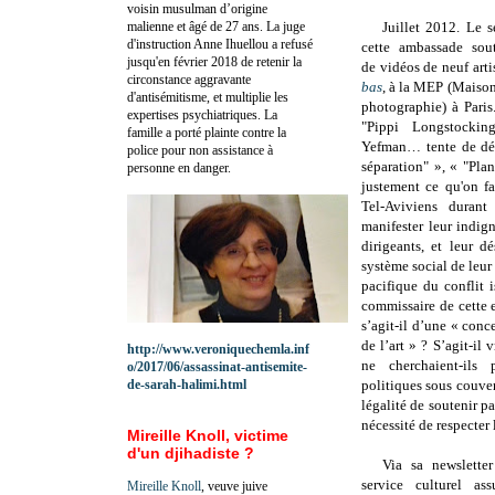
voisin musulman d’origine
malienne et âgé de 27 ans. La juge
Juillet 2012. Le s
d'instruction Anne Ihuellou a refusé
cette ambassade sout
jusqu'en février 2018 de retenir la
de vidéos de neuf artis
circonstance aggravante
bas
, à la MEP (Maiso
d'antisémitisme, et multiplie les
photographie) à Paris
expertises psychiatriques. La
"Pippi Longstockin
famille a porté plainte contre la
Yefman… tente de dé
police pour non assistance à
séparation" », « "Plant
personne en danger.
justement ce qu'on fa
Tel-Aviviens durant
manifester leur indign
dirigeants, et leur d
système social de leur
pacifique du conflit i
commissaire de cette e
s’agit-il d’une « conc
de l’art » ? S’agit-il 
http://www.veroniquechemla.inf
ne cherchaient-ils
o/2017/06/assassinat-antisemite-
de-sarah-halimi.html
politiques sous couvert
légalité de soutenir p
nécessité de respecter 
Mireille Knoll, victime
d'un djihadiste ?
Via sa newslett
service culturel as
Mireille Knoll
, veuve juive