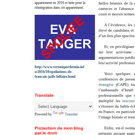
appartement en 2016 et lutte pour la
failles béantes de l
réintégration dans cet appartement.
carences et l'absence
court et moyen termes
A l’évidence, les
élevé de candidats, et
d’un lieu plus spacieux
Et, en privilégian
sur leur activisme 
argumentations juridiq
leur activité professio
http://www.veroniquechemla.inf
o/2016/10/spoliations-de-
Voici quelques a
francais-juifs-laffaire.html
conférences de press
étrangère
(CAPE) lors
l’ambassade d’Israë
Translate
professionnelle que 
multiplié les
rencont
s’étonner du faible é
en France, en particuli
Powered by
Translate
l’image biaisée et tern
Protection de mon blog
Enfin, est-il nor
par le droit
présente aucune page 