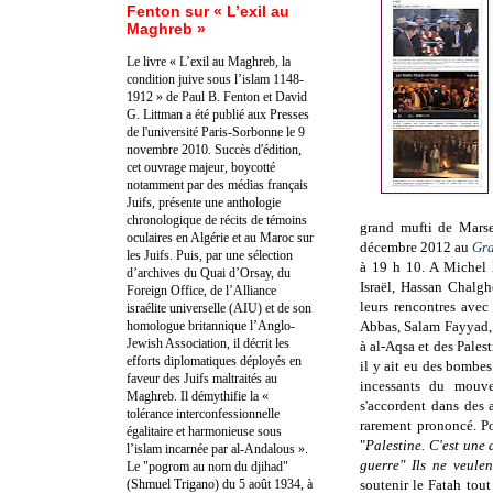
Fenton sur « L’exil au
Maghreb »
Le livre « L’exil au Maghreb, la
condition juive sous l’islam 1148-
1912 » de Paul B. Fenton et David
G. Littman a été publié aux Presses
de l'université Paris-Sorbonne le 9
novembre 2010. Succès d'édition,
cet ouvrage majeur, boycotté
notamment par des médias français
Juifs, présente une anthologie
chronologique de récits de témoins
grand mufti de Marse
oculaires en Algérie et au Maroc sur
décembre 2012 au
Gr
les Juifs. Puis, par une sélection
à 19 h 10. A Michel D
d’archives du Quai d’Orsay, du
Israël, Hassan Chalg
Foreign Office, de l’Alliance
leurs rencontres avec
israélite universelle (AIU) et de son
homologue britannique l’Anglo-
Abbas, Salam Fayyad, l
Jewish Association, il décrit les
à al-Aqsa et des Pales
efforts diplomatiques déployés en
il y ait eu des bombes
faveur des Juifs maltraités au
incessants du mouvem
Maghreb. Il démythifie la «
s'accordent dans des 
tolérance interconfessionnelle
rarement prononcé. Po
égalitaire et harmonieuse sous
"
Palestine. C'est une 
l’islam incarnée par al-Andalous ».
guerre" Ils ne veulen
Le "pogrom au nom du djihad"
(Shmuel Trigano) du 5 août 1934, à
soutenir le Fatah tout