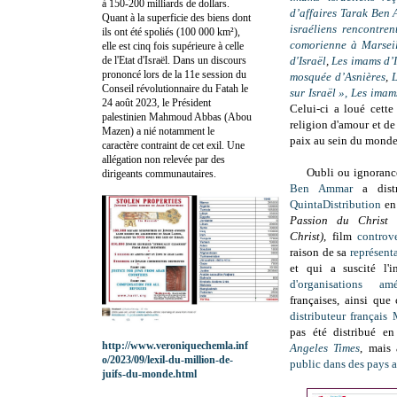
à 150-200 milliards de dollars.
d’affaires Tarak Ben
Quant à la superficie des biens dont
israéliens rencontre
ils ont été spoliés (100 000 km²),
comorienne à Marsei
elle est cinq fois supérieure à celle
de l'Etat d'Israël. Dans un discours
d'Israël
,
Les imams d’I
prononcé lors de la 11e session du
mosquée d’Asnières
,
L
Conseil révolutionnaire du Fatah le
sur Israël »,
Les imams
24 août 2023, le Président
Celui-ci a loué cette
palestinien Mahmoud Abbas (Abou
religion d'amour et de
Mazen) a nié notamment le
paix au sein du monde
caractère contraint de cet exil. Une
allégation non relevée par des
Oubli ou ignoranc
dirigeants communautaires.
Ben Ammar
a distr
Quinta
Distribution
en
Passion du Christ 
Christ)
, film
controv
raison de sa
représent
et qui a suscité l'
d'organisations am
françaises, ainsi que
distributeur français
pas été distribué en
http://www.veroniquechemla.inf
Angeles Times
, mais
o/2023/09/lexil-du-million-de-
public dans des pays 
juifs-du-monde.html