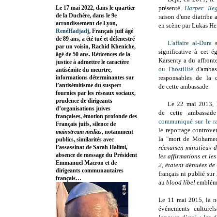
Le 17 mai 2022, dans le quartier
présenté
Harper Re
de la Duchère, dans le 9e
raison d'une diatribe 
arrondissement de Lyon,
en scène par Lukas H
RenéHadjadj
, Français juif âgé
de 89 ans, a été tué et défenestré
L'affaire al-Dura
s
par un voisin, Rachid Kheniche,
significative à cet é
âgé de 50 ans. Réticences de la
Karsenty a du affront
justice à admettre le caractère
ou l'hostilité
d'ambas
antisémite du meurtre,
informations déterminantes sur
responsables de la 
l’antisémitisme du suspect
de cette ambassade.
fournies par les réseaux sociaux,
prudence de dirigeants
Le 22 mai 2013, l
d’organisations juives
de cette ambassad
françaises, émotion profonde des
communiqué sur le r
Français juifs, silence de
le reportage controve
mainstream medias
, notamment
la "mort de Mohamed
publics, similarités avec
l’assassinat de Sarah Halimi,
réexamen minutieux de
absence de message du Président
les affirmations et l
Emmanuel Macron et de
2, étaient dénuées d
dirigeants communautaires
français ni publié sur
français…
au
blood libel
emblémat
Le 11 mai 2015, la n
événements culture