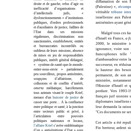
diffamation de son 
droite et de gauche, refus d’agir ou
(Palestine) »,
récomp
inefficacité d’organisations et
véritable
tribune inte
d’intellectuels juifs, «
israélienne aux Pales
dysfonctionnements » d’institutions
antisémites ayant géné
publiques, d'ordres professionnels
et d'auxiliaires de justice, faillites de
l’Etat dans ses missions
Malgré tous ces fa
régaliennes, discriminations non
d'Israël en France,
a f
sanctionnées,
establishment
, entités
2000, le ministère i
et bureaucraties incontrôlés ou
ignorance, voire son
oublieux de leurs missions, absence
francophones telle
de mises en jeu de responsabilités
d'ambassadeur entre l
publiques, intérêt général dédaigné,
successeur, en réduis
« système-de-santé-que-le-monde-
entier-nous-envie » partialement
la hauteur des besoi
peu sourcilleux, propos antisémites,
permanent, de son am
soupçons d’affairisme, de
ministère, notamment
collusions et de conflits d’intérêt,
l'Histoire d'Israël et
omerta
médiatique, harcèlements
perdure. Vers 1993-1
tous azimuts visant le couple Krief,
français juif sioniste 
menace d'un
huissier de justice
de
diplomates israéliens d
casser une porte…
A la confluence
leur demanda la raiso
entre politique et santé, à la jonction
entre secteurs public et privé, à
"Ces documents ne serv
l’articulation entre pouvoirs
politiques nationaux et locaux,
Cet article a été re
l’affaire Krief
s’avère emblématique
Fin bretteur, ardent s
d’un « antisémitisme d’Etat » sous