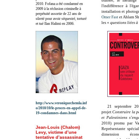
biaisée, le mélange 
2010.
Fofana a été c
ondamné en
l'indifférence à l'ég
2009 à la réclusion criminelle à
installation et photogr
perpétuité assortie de 22 ans de
Omer Fast
et Ahlam Shi
sûreté pour avoir séquestré, torturé
les «
questions liées 
et tué Ilan Halimi en 2006.
http://www.veroniquechemla.inf
21 septembre 20
o/2010/10/le-proces-en-appel-de-
projet
Construire la pa
19-condamnes-dans.html
et Palestiniens s’eng
2010) promu par Val
Jean-Louis (Chalom)
Représentante spécia
Levy, victime d’une
dimension écono
tentative d’assassinat