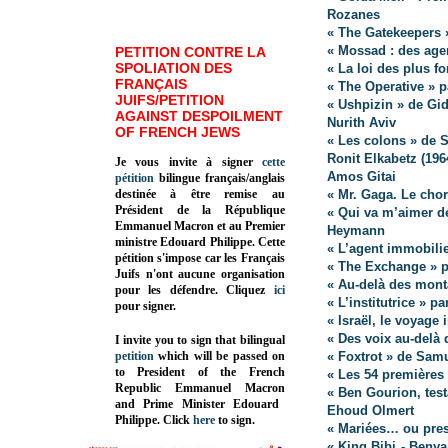
Rozanes
« The Gatekeepers 
« Mossad : des agen
PETITION CONTRE LA
SPOLIATION DES
« La loi des plus f
FRANÇAIS
« The Operative » p
JUIFS/PETITION
« Ushpizin » de Gid
AGAINST DESPOILMENT
Nurith Aviv
OF FRENCH JEWS
« Les colons » de
Ronit Elkabetz (196
Je vous invite à signer
cette
Amos Gitai
pétition
bilingue français/anglais
destinée à être remise au
« Mr. Gaga. Le ch
Président de la République
« Qui va m’aimer d
Emmanuel Macron et au Premier
Heymann
ministre Edouard Philippe. Cette
« L’agent immobilie
pétition s'impose car les Français
« The Exchange » p
Juifs n'ont aucune organisation
« Au-delà des monta
pour les défendre. Cliquez
ici
« L’institutrice » p
pour signer.
« Israël, le voyage 
« Des voix au-delà
I invite you to sign that bilingual
petition
which will be passed on
« Foxtrot » de Sam
to President of the French
« Les 54 premières
Republic
Emmanuel Macron
« Ben Gourion, test
and Prime Minister
Edouard
Ehoud Olmert
Philippe
.
Click
here
to sign.
« Mariées… ou pres
« King Bibi - Beny