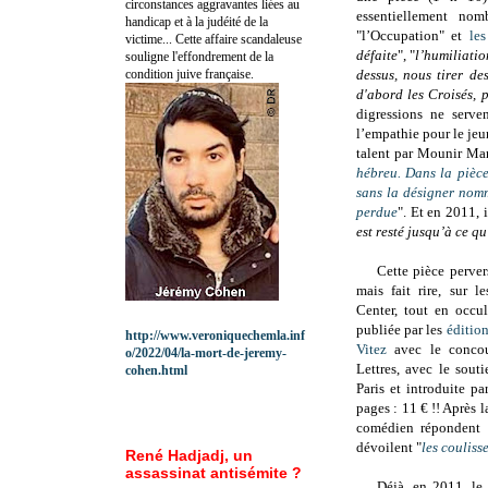
circonstances aggravantes liées au
essentiellement nomb
handicap et à la judéité de la
"l’Occupation" et
le
victime... Cette affaire scandaleuse
défaite
", "
l’humiliatio
souligne l'effondrement de la
condition juive française.
dessus, nous tirer de
d'abord les Croisés, p
digressions ne serven
l’empathie pour le je
talent par Mounir Mar
hébreu. Dans la pièce
sans la désigner nommé
perdue
". Et en 2011, 
est resté jusqu’à ce q
Cette pièce perver
mais fait rire, sur 
Center, tout en occu
publiée par les
éditio
http://www.veroniquechemla.inf
Vitez
avec le concou
o/2022/04/la-mort-de-jeremy-
Lettres, avec le sout
cohen.html
Paris et introduite p
pages : 11 € !! Après la
comédien répondent 
dévoilent "
les couliss
René Hadjadj, un
assassinat antisémite ?
Déjà, en 2011, le