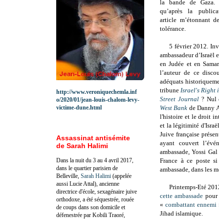
la bande de Gaza. 
qu’après la publi
article m’étonnant d
tolérance.
5 février 2012. In
ambassadeur d’Israël e
en Judée et en Samari
l’auteur de ce disco
adéquats historiqueme
tribune
Israel's Right 
http://www.veroniquechemla.inf
Street Journal
? Nul 
o/2020/01/jean-louis-chalom-levy-
victime-dune.html
West Bank
de Danny A
l'histoire et le droit 
et la légitimité d'Isr
Juive française présen
Assassinat antisémite
ayant couvert l’évé
de Sarah Halimi
ambassade, Yossi Gal 
Dans la nuit du 3 au 4 avril 2017,
France à ce poste si
dans le quartier parisien de
ambassade, dans les mé
Belleville,
Sarah Halimi
(appelée
aussi Lucie Attal), ancienne
Printemps-Eté 201
directrice d'école, sexagénaire juive
cette ambassade
pour 
orthodoxe, a été séquestrée, rouée
«
combattant ennemi
de coups dans son domicile et
Jihad islamique.
défenestrée par Kobili Traoré,