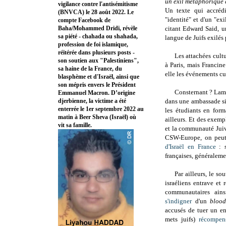
un exil métaphorique q
vigilance contre l'antisémitisme
Un texte qui accrédi
(BNVCA) le 28 août 2022. Le
"identité" et d'un "exi
compte Facebook de
Baha/Mohammed Dridi, révèle
citant Edward Said, un
sa piété - chahada ou shahada,
langue de Juifs exilés
profession de foi islamique,
réitérée dans plusieurs posts -
Les attachées cult
son soutien aux "Palestiniens",
à Paris, mais Francin
sa haine de la France, du
elle les événements cu
blasphème et d'Israël, ainsi que
son mépris envers le Président
Consternant ? Lame
Emmanuel Macron. D’origine
djerbienne, la victime a été
dans une ambassade si
enterrée le 1er septembre 2022 au
les étudiants en form
matin à Beer Sheva (Israël) où
ailleurs. Et des exempl
vit sa famille.
et la communauté Juiv
CSW-Europe, on peu
d'Israël en France
: s
françaises, généralem
Par ailleurs, le so
israéliens entrave et
communautaires ains
s'indigner
d'un
blood
accusés de tuer un en
mets juifs)
récompen