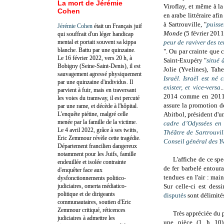
La mort de Jérémie
Viroflay, et même à la
Cohen
en arabe littéraire afi
à Sartrouville, "
puisse
Jérémie Cohen
était un Français juif
Monde
(5 février 2011
qui souffrait d'un léger handicap
mental et portait souvent sa kippa
peur de raviver des t
blanche. Battu par une quinzaine.
". Ou par crainte que 
Le 16 février 2022, vers 20 h, à
Saint-Exupéry "
situé 
Bobigny (Seine-Saint-Denis), il est
Jolie (Yvelines), Tah
sauvagement agressé physiquement
Israël. Israël est né
par une quinzaine d'individus. Il
exister, et vice-versa
.
parvient à fuir, mais en traversant
2014 comme en 2011, l
les voies du tramway, il est percuté
assure la promotion de
par une rame, et décède à l'hôpital.
L'enquête piétine, malgré celle
Abitbol, président d'u
menée par la famille de la victime.
cadre d’Odyssées en 
Le 4 avril 2022, grâce à ses twitts,
Théâtre de Sartrouvil
Eric Zemmour révèle cette tragédie.
Conseil général des Y
Département francilien dangereux
notamment pour les Juifs, famille
L'affiche de ce spe
endeuillée et isolée contrainte
de fer barbelé entou
d'enquêter face aux
tendues en l'air : mai
dysfonctionnements politico-
judiciaires, omerta médiatico-
Sur celle-ci est dess
politique et de dirigeants
disputés
sont délimités
communautaires, soutien d'Eric
Zemmour critiqué, réticences
Très appréciée du p
judiciaires à admettre les
une pièce (1 h 10) p