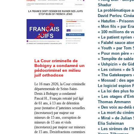
Shadur
La problématique a
David Perlov. Ciné
« Hatufim - Prisonn
« Mon fils » par Era
« 100 millions de v
« Le patient syrien
« Falafel sauce ato
« Youth » par Tom 
« Pour mon père » 
« Tempête de sable 
La Cour criminelle de
« Ushpizin » de Gid
Bobigny a condamné un
« Les colons » de
pédocriminel en milieu
juif orthodoxe
« The Gatekeepers 
« Mossad : des agen
Le 16 mars 2026, la Cour criminelle
Le logiciel espion
départementale de Seine-Saint-
« La loi des plus f
Denis à Bobigny a condamné
« Les otages d’Ent
Pascal H., Français retraité juif âgé
Thomas Ammann
de 61 ans, à 13 ans de détention
« Des voix au-delà
pour (tentative d’)atteintes sexuelles
« La mort du ciném
(incestueuse) par majeur sur
mineurs de 15 ans, corruption de
« Miral » de Julian
mineurs de 15 ans et viols
Elia Suleiman
(incestueux) par majeur sur mineurs
« Les sirènes de l
de 15 ans. Des
infractions commises