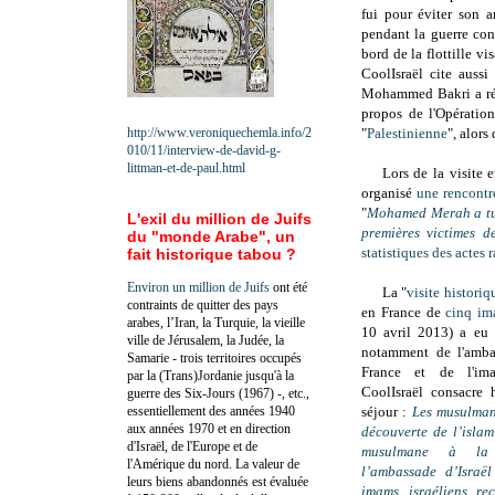
fui pour éviter son a
pendant la guerre con
bord de la flottille v
CoolIsraël cite aussi 
Mohammed Bakri a réa
propos de l'Opératio
http://www.veroniquechemla.info/2
"
Palestinienne
", alors 
010/11/interview-de-david-g-
littman-et-de-paul.html
Lors de la visite 
organisé
une rencontr
"
Mohamed Merah a tué
L'exil du million de Juifs
premières victimes de
du "monde Arabe", un
statistiques des actes 
fait historique tabou ?
Environ un million de Juifs
ont été
La "
visite histori
contraints de quitter des pays
en France de
cinq im
arabes, l’Iran, la Turquie, la vieille
10 avril 2013) a eu l
ville de Jérusalem, la Judée, la
notamment de
l'amba
Samarie - trois territoires occupés
France et de l'im
par la (Trans)Jordanie jusqu'à la
CoolIsraël consacre h
guerre des Six-Jours (1967) -, etc.,
essentiellement des années 1940
séjour :
Les musulman
aux années 1970 et en direction
découverte de l’islam
d'Israël, de l'Europe et de
musulmane à la 
l'Amérique du nord. La valeur de
l’ambassade d’Israë
leurs biens abandonnés est évaluée
imams israéliens re