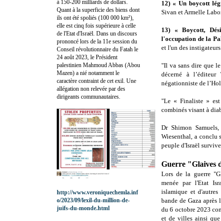
à 150-200 milliards de dollars.
12) « Un boycott lég
Quant à la superficie des biens dont
Sivan et Armelle Labor
ils ont été spoliés (100 000 km²),
elle est cinq fois supérieure à celle
13) « Boycott, Dési
de l'Etat d'Israël. Dans un discours
l'occupation de la Pa
prononcé lors de la 11e session du
et l'un des instigateurs
Conseil révolutionnaire du Fatah le
24 août 2023, le Président
palestinien Mahmoud Abbas (Abou
"Il va sans dire que 
Mazen) a nié notamment le
décerné à l’éditeur
caractère contraint de cet exil. Une
négationniste de l’Hol
allégation non relevée par des
dirigeants communautaires.
"Le « Finaliste » es
combinés visant à diabo
Dr Shimon Samuels, D
Wiesenthal, a conclu
peuple d'Israël survive
Guerre "Glaives d
Lors de la guerre "G
menée par l'Etat Isr
islamique et d'autres
http://www.veroniquechemla.inf
o/2023/09/lexil-du-million-de-
bande de Gaza après le
juifs-du-monde.html
du 6 octobre 2023 con
et de villes ainsi que