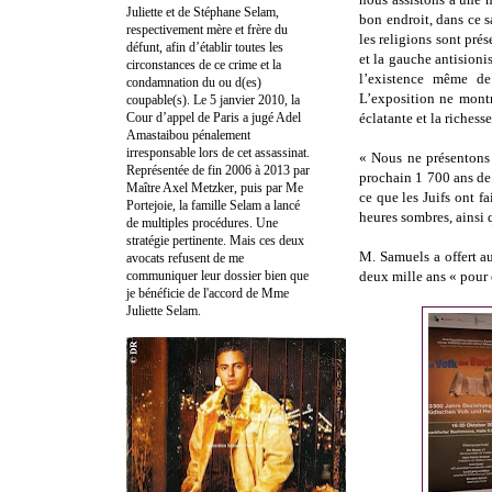
Juliette et de Stéphane Selam,
bon endroit, dans ce s
respectivement mère et frère du
les religions sont prés
défunt, afin d’établir toutes les
et la gauche antisionis
circonstances de ce crime et la
l’existence même de
condamnation du ou d(es)
L’exposition ne montr
coupable(s). Le 5 janvier 2010, la
Cour d’appel de Paris a jugé Adel
éclatante et la richesse
Amastaibou pénalement
irresponsable lors de cet assassinat.
« Nous ne présentons 
Représentée de fin 2006 à 2013 par
prochain 1 700 ans de
Maître Axel Metzker, puis par Me
ce que les Juifs ont 
Portejoie, la famille Selam a lancé
heures sombres, ainsi q
de multiples procédures. Une
stratégie pertinente. Mais ces deux
M. Samuels a offert a
avocats refusent de me
communiquer leur dossier bien que
deux mille ans « pour é
je bénéficie de l'accord de Mme
Juliette Selam.