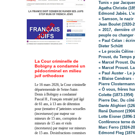
Tunis » par Jacque
Agatha Christie (18
Edmond Jabès. L’ex
« Samson, le nazir
Jean Boulet (1920-20
« 2017, dernière 
peuple ou changer 
« Paul Celan : écri
Dieter Schütt
« Le procès Céline
Proust, du Temps p
La Cour criminelle de
« Marcel Proust. Du
Bobigny a condamné un
« Marcel Proust. La
pédocriminel en milieu
« Paul Auster - Le 
juif orthodoxe
« Blaise Cendrars 
Pierre Clostermann
Le 16 mars 2026, la Cour criminelle
« Ô vous, frères h
départementale de Seine-Saint-
Denis à Bobigny a condamné
Colette (1873-1954)
Pascal H., Français retraité juif âgé
Pierre Dac. Du côté 
de 61 ans, à 13 ans de détention
Dante Alighieri (12
pour (tentative d’)atteintes sexuelles
René Dumont (1904
(incestueuse) par majeur sur
Lotte Eisner (1896-
mineurs de 15 ans, corruption de
Conférence terne de
mineurs de 15 ans et viols
Marc Ferro (1924-20
(incestueux) par majeur sur mineurs
Edmond Fleg (1874-1
de 15 ans. Des
infractions commises