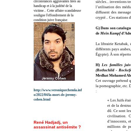
circonstances aggravantes liées au
siècles... inventions 
handicap et à la judéité de la
l’utilisation des médi
victime... Cette affaire scandaleuse
diffusent des message
souligne l'effondrement de la
crypté... Ces stations d
condition juive française.
G) Dans son catalogu
de
Mein Kampf
d’Adol
La librairie Ketabak,
différents pays arabe
Égypte). À son répertoi
H)
Les familles jui
(Rothschild - Rockefe
Medhat Mohamed Abd
Cet ouvrage prétend qu
la pornographie, etc. D
http://www.veroniquechemla.inf
:
o/2022/04/la-mort-de-jeremy-
cohen.html
« Les Juifs éta
et de la destru
dû. Ce sont les
civilisation.
d’innocents, e
René Hadjadj, un
millions de pe
assassinat antisémite ?