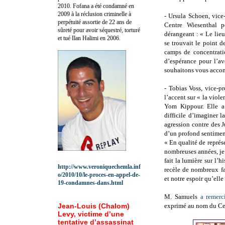
2010.
Fofana a été c
ondamné en
2009 à la réclusion criminelle à
- Ursula Schoen, vice-
perpétuité assortie de 22 ans de
Centre Wiesenthal p
sûreté pour avoir séquestré, torturé
dérangeant : « Le lieu
et tué Ilan Halimi en 2006.
se trouvait le point d
camps de concentrati
d’espérance pour l’av
souhaitons vous accom
- Tobias Voss, vice-p
l’accent sur « la viol
Yom Kippour. Elle a 
difficile d’imaginer 
agression contre des 
d’un profond sentiment 
« En qualité de représ
nombreuses années, je 
fait la lumière sur l’h
http://www.veroniquechemla.inf
recèle de nombreux fa
o/2010/10/le-proces-en-appel-de-
et notre espoir qu’elle
19-condamnes-dans.html
M. Samuels
a remerc
Jean-Louis (Chalom)
exprimé au nom du Cent
Levy, victime d’une
tentative d’assassinat