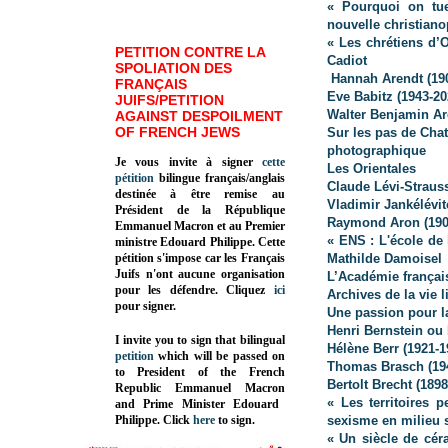
« Pourquoi on tu
nouvelle christiano
« Les chrétiens d’O
PETITION CONTRE LA
Cadiot
SPOLIATION DES
Hannah Arendt (190
FRANÇAIS
Eve Babitz (1943-20
JUIFS/PETITION
Walter Benjamin Ar
AGAINST DESPOILMENT
OF FRENCH JEWS
Sur les pas de Cha
photographique
Je vous invite à signer
cette
Les Orientales
pétition
bilingue français/anglais
Claude Lévi-Strauss
destinée à être remise au
Vladimir Jankélévi
Président de la République
Raymond Aron (190
Emmanuel Macron et au Premier
« ENS : L'école de
ministre Edouard Philippe. Cette
pétition s'impose car les Français
Mathilde Damoisel
Juifs n'ont aucune organisation
L’Académie français
pour les défendre. Cliquez
ici
Archives de la vie l
pour signer.
Une passion pour la
Henri Bernstein ou
I invite you to sign that bilingual
Hélène Berr (1921-1
petition
which will be passed on
Thomas Brasch (19
to President of the French
Bertolt Brecht (1898
Republic
Emmanuel Macron
« Les territoires 
and Prime Minister
Edouard
Philippe
.
Click
here
to sign.
sexisme en milieu 
« Un siècle de cér