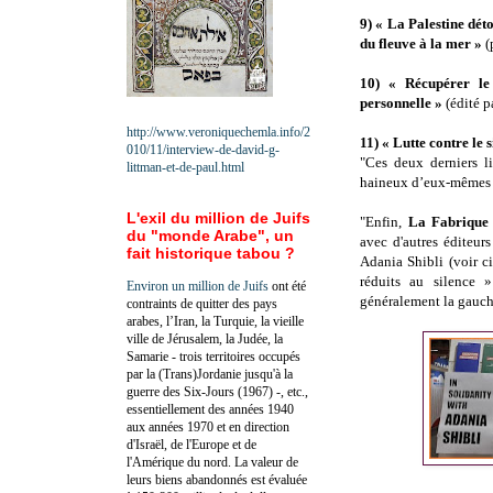
9) « La Palestine dé
du fleuve à la mer »
(
10) « Récupérer le
personnelle »
(édité p
http://www.veroniquechemla.info/2
11) « Lutte contre le 
010/11/interview-de-david-g-
"Ces deux derniers li
littman-et-de-paul.html
haineux d’eux-mêmes 
L'exil du million de Juifs
"Enfin,
La Fabrique 
du "monde Arabe", un
avec d'autres éditeurs
fait historique tabou ?
Adania Shibli (voir ci
réduits au silence 
Environ un million de Juifs
ont été
généralement la gauche
contraints de quitter des pays
arabes, l’Iran, la Turquie, la vieille
ville de Jérusalem, la Judée, la
Samarie - trois territoires occupés
par la (Trans)Jordanie jusqu'à la
guerre des Six-Jours (1967) -, etc.,
essentiellement des années 1940
aux années 1970 et en direction
d'Israël, de l'Europe et de
l'Amérique du nord. La valeur de
leurs biens abandonnés est évaluée