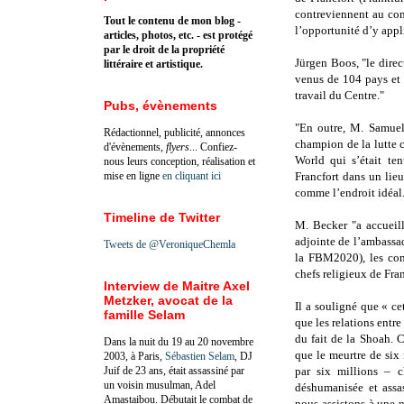
contreviennent au con
Tout le contenu de mon blog -
l’opportunité d’y appl
articles, photos, etc. - est protégé
par le droit de la propriété
Jürgen Boos, "le direc
littéraire et artistique.
venus de 104 pays et 
travail du Centre."
Pubs, évènements
"En outre, M. Samuel
Rédactionnel, publicité, annonces
champion de la lutte 
d'évènements,
flyers
... Confiez-
World qui s’était ten
nous leurs conception, réalisation et
mise en ligne
en cliquant ici
Francfort dans un lieu
comme l’endroit idéal
Timeline de Twitter
M. Becker "a accueill
adjointe de l’ambassa
Tweets de @VeroniqueChemla
la FBM2020), les cons
chefs religieux de Fran
Interview de Maitre Axel
Metzker, avocat de la
Il a souligné que « cet
famille Selam
que les relations entr
du fait de la Shoah. C
Dans la nuit du 19 au 20 novembre
que le meurtre de six
2003, à Paris,
Sébastien Selam
, DJ
Juif de 23 ans, était assassiné par
par six millions – c
un voisin musulman, Adel
déshumanisée et assa
Amastaibou. Débutait le combat de
nous assistons à une 