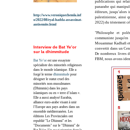
publications qui rela
panarabe qui manipule
éditeurs, jusqu’alors
http://www.veroniquechemla.inf
palestinienne, ainsi 
o/2022/08/eyal-hadda-assassinat-
2022) du tristement c
antisemite.html
"Philosophe et polé
communiste jusqu'en 1
Mouammar Kadhafi et l
Interview de Bat Ye’or
convertit dans un Cen
sur la dhimmitude
De nombreux livres d
FBM, nous avons identi
Bat Ye’or
est une essayiste
spécialiste des minorités religieuses
dans le monde islamique. Elle a
forgé le terme
dhimmitude
pour
désigner le statut cruel des
minorités non-musulmanes
(Dhimmis) dans les pays
islamiques ou en « terre d’islam ».
Elle a aussi analysé Eurabia,
alliance euro-arabe visant à unir
l’Europe aux pays arabes dans un
ensemble méditerranéen. Les
éditions Les Provinciales ont
republié "Le Dhimmi" et les
"Documents" sur le "Dhimmi" de
Bat Ye'or. Un essai pionnier dont la