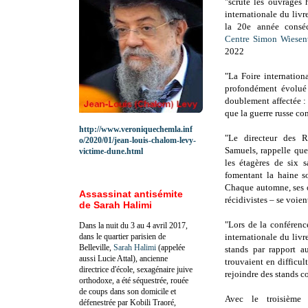
"scrute les ouvrages 
internationale du livr
la 20e année conséc
Centre Simon Wiesen
2022
"La Foire internation
profondément évolué 
doublement affectée : 
que la guerre russe con
http://www.veroniquechemla.inf
"Le directeur des R
o/2020/01/jean-louis-chalom-levy-
Samuels, rappelle que
victime-dune.html
les étagères de six s
fomentant la haine so
Chaque automne, ses o
Assassinat antisémite
récidivistes – se voie
de Sarah Halimi
"Lors de la conférenc
Dans la nuit du 3 au 4 avril 2017,
dans le quartier parisien de
internationale du livr
Belleville,
Sarah Halimi
(appelée
stands par rapport a
aussi Lucie Attal), ancienne
trouvaient en difficul
directrice d'école, sexagénaire juive
rejoindre des stands co
orthodoxe, a été séquestrée, rouée
de coups dans son domicile et
Avec le troisième 
défenestrée par Kobili Traoré,