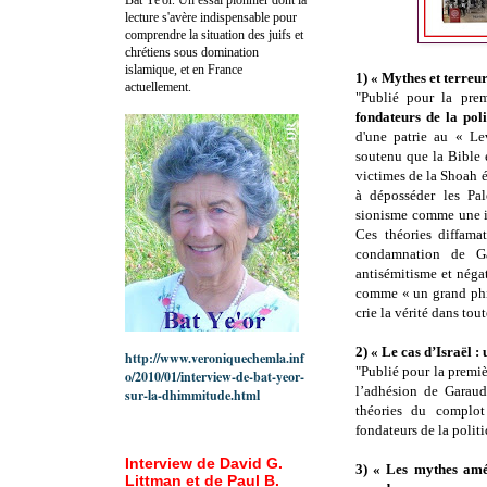
lecture s'avère indispensable pour
comprendre la situation des juifs et
chrétiens sous domination
islamique, et en France
1) « Mythes et terreur
actuellement.
"Publié pour la prem
fondateurs de la poli
d'une patrie au « Lev
soutenu que la Bible 
victimes de la Shoah é
à déposséder les Pal
sionisme comme une id
Ces théories diffamat
condamnation de Ga
antisémitisme et négat
comme « un grand phil
crie la vérité dans tout
2) « Le cas d’Israël :
http://www.veroniquechemla.inf
"Publié pour la premi
o/2010/01/interview-de-bat-yeor-
l’adhésion de Garaudy
sur-la-dhimmitude.html
théories du complot
fondateurs de la politi
Interview de David G.
3) « Les mythes amé
Littman et de Paul B.