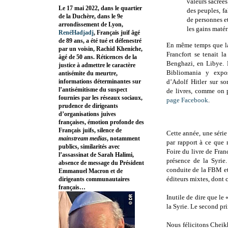
valeurs sacrées
Le 17 mai 2022, dans le quartier
des peuples, fa
de la Duchère, dans le 9e
de personnes et
arrondissement de Lyon,
les gains matéri
RenéHadjadj
, Français juif âgé
de 89 ans, a été tué et défenestré
En même temps que la
par un voisin, Rachid Kheniche,
Francfort se tenait l
âgé de 50 ans. Réticences de la
Benghazi, en Libye. 
justice à admettre le caractère
Bibliomania y expo
antisémite du meurtre,
informations déterminantes sur
d’Adolf Hitler sur s
l’antisémitisme du suspect
de livres, comme on p
fournies par les réseaux sociaux,
page Facebook
.
prudence de dirigeants
d’organisations juives
françaises, émotion profonde des
Français juifs, silence de
Cette année, une série
mainstream medias
, notamment
par rapport à ce que 
publics, similarités avec
Foire du livre de Franc
l’assassinat de Sarah Halimi,
présence de la Syrie
absence de message du Président
conduite de la FBM et
Emmanuel Macron et de
éditeurs mixtes, dont 
dirigeants communautaires
français…
Inutile de dire que le
la Syrie. Le second pri
Nous félicitons Chei