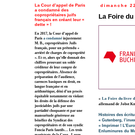
La Cour d’appel de Paris
dimanche 2
a condamné des
copropriétaires juifs
La Foire du 
français en créant leur «
dette » !
En 2017, la Cour d’appel de
Paris
a condamné
injustement
M. B., copropriétaires Juifs
français, pour un prétendu «
arriéré de charges de copropriété
». Et ce, alors qu’elle donnait des
chiffres prouvant un solde
créditeur de leur compte de
copropriétaires. Absence de
préparation de l’audience,
carences basiques en droit, en
langue française et en
arithmétique, déni d’un procès
équitable notamment en violant
«
La Foire du livre d
les droits de la défense des
allemand de Jobst Kn
justiciables juifs par une
partialité choquante et par une
Histoires des écritu
mansuétude généreuse au
« Gutenberg, l’inve
bénéfice du Syndicat des
copropriétaires et de son syndic
« Imprimer ! L’Eur
Foncia Paris fautifs… Les trois
Enluminures du Mo
magistrats de la Cour - Laure