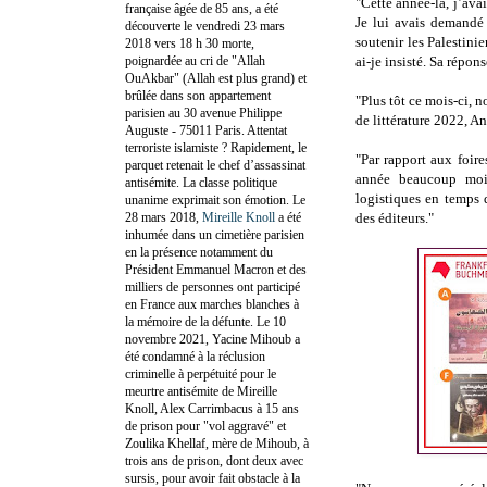
"Cette année-là, j’ava
française âgée de 85 ans, a été
Je lui avais demandé 
découverte le vendredi 23 mars
soutenir les Palestinie
2018 vers 18 h 30 morte,
poignardée au cri de "Allah
ai-je insisté. Sa répons
OuAkbar" (Allah est plus grand) et
brûlée dans son appartement
"Plus tôt ce mois-ci, 
parisien au 30 avenue Philippe
de littérature 2022, A
Auguste - 75011 Paris. Attentat
terroriste islamiste ? Rapidement, le
"Par rapport aux foire
parquet retenait le chef d’assassinat
année beaucoup moin
antisémite. La classe politique
logistiques en temps 
unanime exprimait son émotion. Le
28 mars 2018,
Mireille Knoll
a été
des éditeurs."
inhumée dans un cimetière parisien
en la présence notamment du
Président Emmanuel Macron et des
milliers de personnes ont participé
en France aux marches blanches à
la mémoire de la défunte. Le 10
novembre 2021, Yacine Mihoub a
été condamné à la réclusion
criminelle à perpétuité pour le
meurtre antisémite de Mireille
Knoll, Alex Carrimbacus à 15 ans
de prison pour "vol aggravé" et
Zoulika Khellaf, mère de Mihoub, à
trois ans de prison, dont deux avec
sursis, pour avoir fait obstacle à la