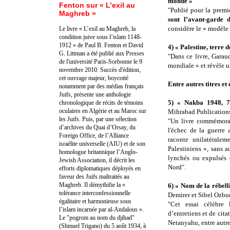
monde »
Fenton sur « L’exil au
"Publié pour la premi
Maghreb »
sont l’avant-garde 
considère le « modèle
Le livre « L’exil au Maghreb, la
condition juive sous l’islam 1148-
1912 » de Paul B. Fenton et David
4) « Palestine, terre 
G. Littman a été publié aux Presses
"Dans ce livre, Garau
de l'université Paris-Sorbonne le 9
mondiale » et révèle un
novembre 2010. Succès d'édition,
cet ouvrage majeur, boycotté
Entre autres titres et 
notamment par des médias français
Juifs, présente une anthologie
5) « Nakba 1948, 7
chronologique de récits de témoins
oculaires en Algérie et au Maroc sur
Mihrabad Publication
les Juifs. Puis, par une sélection
"Un livre commémoran
d’archives du Quai d’Orsay, du
l'échec de la guerre 
Foreign Office, de l’Alliance
raconte unilatéralem
israélite universelle (AIU) et de son
Palestiniens », sans 
homologue britannique l’Anglo-
lynchés ou expulsés 
Jewish Association, il décrit les
Nord".
efforts diplomatiques déployés en
faveur des Juifs maltraités au
Maghreb. Il démythifie la «
6) « Nom de la rébell
tolérance interconfessionnelle
Demirer et Sibel Ozbu
égalitaire et harmonieuse sous
"Cet essai célèbre 
l’islam incarnée par al-Andalous ».
d’entretiens et de cit
Le "pogrom au nom du djihad"
Netanyahu, entre autre
(Shmuel Trigano) du 5 août 1934, à