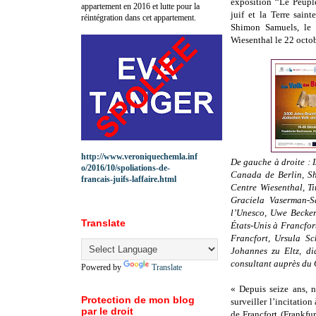
exposition ‘‘Le Peuple
appartement en 2016 et lutte pour la
juif et la Terre saint
réintégration dans cet appartement.
Shimon Samuels, le d
Wiesenthal le 22 octo
http://www.veroniquechemla.inf
De gauche à droite : 
o/2016/10/spoliations-de-
Canada de Berlin, Sh
francais-juifs-laffaire.html
Centre Wiesenthal, Ti
Graciela Vaserman-Sa
l’Unesco, Uwe Becker
Translate
États-Unis à Francfor
Francfort, Ursula Sc
Johannes zu Eltz, di
consultant auprès du 
Powered by
Translate
« Depuis seize ans, 
Protection de mon blog
surveiller l’incitation
par le droit
de Francfort (Frankf