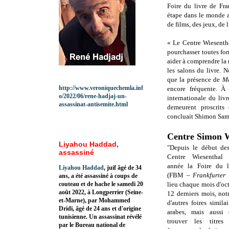
Foire du livre de Fra
étape dans le monde a
de films, des jeux, de l
« Le Centre Wiesentha
pourchasser toutes for
aider à comprendre la 
les salons du livre. N
que la présence de
Me
http://www.veroniquechemla.inf
encore fréquente. À 
o/2022/06/rene-hadjaj-un-
internationale du liv
assassinat-antisemite.html
demeurent proscrits
concluait Shimon Sam
Centre Simon W
Liyahou Haddad,
"Depuis le début de
assassiné
Centre Wiesenthal 
année la Foire du l
Liyahou Haddad
, juif âgé de 34
(FBM –
Frankfurter
ans, a été assassiné à coups de
couteau et de hache le samedi 20
lieu chaque mois d'oc
août 2022, à Longperrier (Seine-
12 derniers mois, not
et-Marne), par Mohammed
d'autres foires simila
Dridi, âgé de 24 ans et d'origine
arabes, mais aussi
tunisienne. Un assassinat révélé
trouver les titres
par le Bureau national de