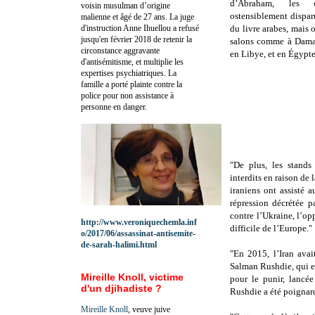
d’Abraham, les 
voisin musulman d’origine
ostensiblement dispar
malienne et âgé de 27 ans. La juge
d'instruction Anne Ihuellou a refusé
du livre arabes, mais 
jusqu'en février 2018 de retenir la
salons comme à Damas
circonstance aggravante
en Libye, et en Égypte
d'antisémitisme, et multiplie les
expertises psychiatriques. La
famille a porté plainte contre la
police pour non assistance à
personne en danger.
"De plus, les stands 
interdits en raison de 
iraniens ont assisté 
répression décrétée p
contre l’Ukraine, l’opp
http://www.veroniquechemla.inf
difficile de l’Europe."
o/2017/06/assassinat-antisemite-
de-sarah-halimi.html
"En 2015, l’Iran ava
Salman Rushdie, qui e
Mireille Knoll, victime
pour le punir, lancée
d'un djihadiste ?
Rushdie a été poignard
Mireille Knoll
, veuve juive