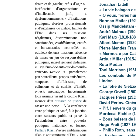
droite et de gauche, refus d’agir ou
Jonathan Littell
inefficacité d’organisations et
« La vie balagan de
d’intellectuels juifs, «
« Ô vous, frères h
dysfonctionnements » d’institutions
Norman Mailer
(192
publiques, d'ordres professionnels
Ossip Mandelstam (
et d'auxiliaires de justice, faillites de
André Malraux (190
l’Etat dans ses missions
Karl Marx (1818-188
régaliennes, discriminations non
Albert Memmi (1920
sanctionnées,
establishment
, entités
et bureaucraties incontrôlés ou
Pierre Mendès Fran
oublieux de leurs missions, absence
« Mermoz » par Cat
de mises en jeu de responsabilités
Arthur Miller (1915-
publiques, intérêt général dédaigné,
Rutu Modan
« système-de-santé-que-le-monde-
Toni Morrison (1931
entier-nous-envie » partialement
Les combats de Mi
peu sourcilleux, propos antisémites,
Lindon
soupçons d’affairisme, de
« La folie de Niet
collusions et de conflits d’intérêt,
omerta
médiatique, harcèlements
George Orwell (190
tous azimuts visant le couple Krief,
Jacques Pérez (193
menace d'un
huissier de justice
de
David Perlov. Ciné
casser une porte…
A la confluence
« Pif, l’envers du 
entre politique et santé, à la jonction
Mordecai Richler (1
entre secteurs public et privé, à
« Bons baisers de 
l’articulation entre pouvoirs
Hugo Pratt (1927-19
politiques nationaux et locaux,
« Philip Roth, sans
l’affaire Krief
s’avère emblématique
d’un « antisémitisme d’Etat » sous
« Exclusion, réb