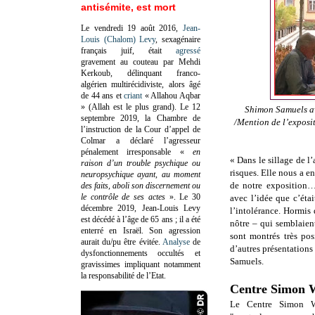
antisémite, est mort
Le vendredi 19 août 2016,
Jean-
Louis (Chalom) Levy
, sexagénaire
français juif, était
agressé
gravement au couteau par Mehdi
Kerkoub, délinquant franco-
algérien multirécidiviste, alors âgé
de 44 ans et
criant
« Allahou Aqbar
» (Allah est le plus grand). Le 12
Shimon Samuels av
septembre 2019, la Chambre de
/Mention de l’exposi
l’instruction de la Cour d’appel de
Colmar a déclaré l’agresseur
pénalement irresponsable
«
en
« Dans le sillage de l’
raison d’un trouble psychique ou
risques. Elle nous a e
neuropsychique ayant, au moment
de notre exposition…
des faits, aboli son discernement ou
le contrôle de ses actes
»
. Le 30
avec l’idée que c’étai
décembre 2019, Jean-Louis Levy
l’intolérance. Hormis
est décédé à l’âge de 65 ans ; il a été
nôtre – qui semblaient
enterré en Israël. Son agression
sont montrés très pos
aurait du/pu être évitée.
Analyse
de
d’autres présentations
dysfonctionnements occultés et
Samuels.
gravissimes impliquant notamment
la responsabilité de l’Etat.
Centre Simon W
Le Centre Simon W