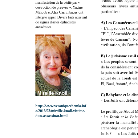
"Nous avons repéré l’
manifestation de la vérité par «
plusieurs livres an
destruction de preuves ». Yacine
particulier :
Mihoub et Alex Carrimbacus ont
interjeté appel. Divers faits attestent
de signes d'actes djihadistes
A) Les Cananéens et 
antisémites.
« L’impact des Cananéen
‘‘El’’, l’Assemblée div
lèvre de Canaan’’. Nou
civilisation, ils l’ont 
B) Le judaïsme est-il 
« Les peuples se sont i
ils la considéraient 
la paix soit avec lui. 
actuel de la Torah est
El, Baal, Astarté, Ana
C) Babylone et la dis
« Les Juifs ont déform
http://www.veroniquechemla.inf
o/2018/03/mireille-knoll-victime-
Le prolifique Abdul M
dun-assassinat.html
:
La Torah et la Pale
pénétrer la mentalité 
archéologie est perver
Juifs ? – « Les Juifs 