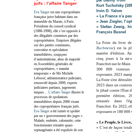
par Danny Trom
juifs : l’affaire Tanger
Kurt Tucholsky (189
Irvin D. Yalom
Eva Tanger
est une copropriétaire
« La France n'a pa
française juive habitant dans un
« Jean Ziegler, l’o
immeuble du Marais, à Paris.
Présidente du conseil syndical
« Stefan Zweig, hi
(1988-1998), elle s’est opposée à
François Busnel
des illégalités commises par des
copropriétaires. Emprises illégales
La Foire du livre de
sur des parties communes,
Buchmesse
) est la p
convoitise et spéculation
matière d'édition. A
immobilières, soupçons
cinq jours à la mi-
d’antisémitisme, abus de majorité
Francfort-sur-le-Ma
en Assemblées générales de
copropriétaires, « mandat
300 000 visiteurs
temporaire » de Me Michèle
exposants. 2023 marqu
Lebossé, administratrice judiciaire,
La Foire s'est déroulé
renouvelé depuis 2009, experts
2023 dans un context
judiciaires partiaux, jugements
le jihad contre l'Etat 
iniques…
L’affaire Tanger
illustre le
première édition, 
processus de spoliations
entassés dans l'é
immobilières depuis 2000 visant
Francfort. En 2022, e
des copropriétaires français juifs.
Eva Tanger
a été ruinée et spoliée
exposants et 180 000 v
par un « gouvernement des juges ».
Malade, endettée, calomniée, cette
« Le Peuple, le Livre, 
fonctionnaire retraitée quasi-
« C’est de façon tota
septuagénaire a été expulsée de son