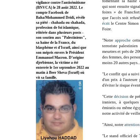
fomentant la haine e
vigilance contre l'antisémitisme
qui sont ensuite signal
(BNVCA) le 28 août 2022. Le
foires » de Francfor
compte Facebook de
Baha/Mohammed Dridi, révèle
que l'accès soit refus
sa piété - chahada ou shahada,
écrit
le Centre Simon W
profession de foi islamique,
Foire.
réitérée dans plusieurs posts -
son soutien aux "Palestiniens",
"Notre
approche
cett
sa haine de la France, du
terroriste palestini
blasphème et d'Israël, ainsi que
meurtres et près de 20
son mépris envers le Président
des femmes, des person
Emmanuel Macron. D’origine
djerbienne, la victime a été
moins 20 autres pays..
enterrée le 1er septembre 2022 au
matin à Beer Sheva (Israël) où
"Le conflit qui a suiv
vit sa famille.
d'un prix à l'auteure
d'éviter le risque éve
"Cette
décision
de pré
iraniens, à quelques
émiratis ou même égypt
notre activité de veille
"Ainsi, notre
attention
"Le stand officiel de