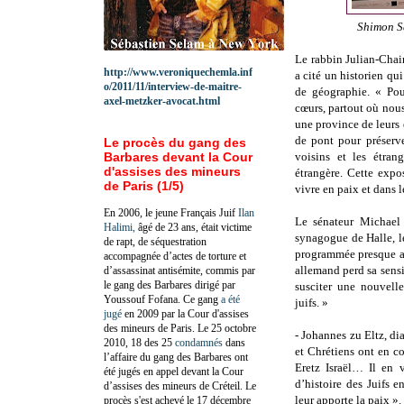
Shimon Sa
Le rabbin Julian-Chai
http://www.veroniquechemla.inf
a cité un historien qu
o/2011/11/interview-de-maitre-
de géographie. « Pou
axel-metzker-avocat.html
cœurs, partout où nous 
une province de leurs 
de pont pour préserve
Le procès du gang des
Barbares devant la Cour
voisins et les étran
d'assises des mineurs
étrangère. Cette expo
de Paris (1/5)
vivre en paix et dans l
En 2006, le jeune Français Juif
Ilan
Le sénateur Michael 
Halimi,
âgé de 23 ans, était victime
synagogue de Halle, l
de rapt, de séquestration
programmée presque a
accompagnée d’actes de torture et
allemand perd sa sensi
d’assassinat antisémite, commis par
le gang des Barbares dirigé par
susciter une nouvell
Youssouf Fofana. Ce gang
a été
juifs. »
jugé
en 2009 par la Cour d'assises
des mineurs de Paris. Le 25 octobre
- Johannes zu Eltz, dia
2010, 18 des 25
condamnés
dans
et Chrétiens ont en c
l’affaire du gang des Barbares ont
Eretz Israël… Il en 
été jugés en appel devant la Cour
d’histoire des Juifs e
d’assises des mineurs de Créteil. Le
leur apporte la paix ».
procès s'est achevé le 17 décembre