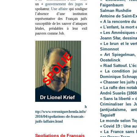
un «
gouvernement des juges
»
Faigenbaum
spoliateur.
Une affaire
qui souligne
Salman Rushdie
l’absence d’une institution
Antoine de Saint-E
représentative des Français juifs
« A la rencontre d
susceptible de les sauver d’attaques
« L'enfant, la mort 
létales, préalables à leur exil
« Les Amnésiques 
pauvres comme Job.
Joann Sfar, dessina
« Le brun et le ver
Simonnot
« Art Spiegelman,
Oostelinck
« Riad Sattouf. L’éc
« La condition ju
Dominique Schnapp
« Chasser les juifs
«
La rafle des nota
André Suarès (1868
« Sans la liberté »
Criminaliser les J
h
(antijudaïsme, a
ttp://www.veroniquechemla.info/
Taguieff
2016/04/spoliations-de-francais-
Le monde selon To
juifs-laffaire.html
« Covid 19 : Une au
« La France sans l
Spoliations de Français