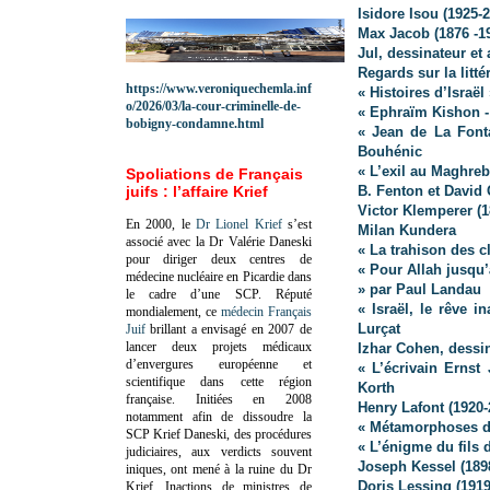
Isidore Isou (1925-
Max Jacob (1876 -1
Jul, dessinateur et
Regards sur la litté
https://www.veroniquechemla.inf
« Histoires d’Israë
o/2026/03/la-cour-criminelle-de-
« Ephraïm Kishon -
bobigny-condamne.html
« Jean de La Font
Bouhénic
« L’exil au Maghreb
Spoliations de Français
juifs : l’affaire Krief
B. Fenton et David 
Victor Klemperer (1
En 2000, le
Dr Lionel Krief
s’est
Milan Kundera
associé avec la Dr Valérie Daneski
« La trahison des cl
pour diriger deux centres de
« Pour Allah jusqu’
médecine nucléaire en Picardie dans
» par Paul Landau
le cadre d’une SCP.
Réputé
« Israël, le rêve i
mondialement, ce
médecin Français
Lurçat
Juif
brillant a envisagé en 2007 de
lancer deux projets médicaux
Izhar Cohen, dessina
d’envergures européenne et
« L’écrivain Ernst
scientifique dans cette région
Korth
française.
Initiées en 2008
Henry Lafont (1920-
notamment afin de dissoudre la
« Métamorphoses d
SCP Krief Daneski, des procédures
« L’énigme du fils 
judiciaires, aux verdicts souvent
Joseph Kessel (189
iniques, ont mené à la ruine du Dr
Doris Lessing (1919
Krief.
Inactions de ministres de