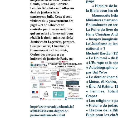
page
Comte, Jean-Loup Carrière,
« Histoire de l
Frédéric Arbellot – ont infligé un
la Bible pour les c
déni de justice à leurs
Manuscrits hébr
concitoyens Juifs. Ceux-ci sont
Miniatures flamand
victimes du « gouvernement des
Enluminures en terr
juges » et de l’absence de
contrôles par diverses autorités
La
Foire du livre de
qui ont refusé d’intervenir pour
Hans Christian And
rétablir le droit : ministres de la
« Images imaginaire
Justice et du Logement, parquet,
Le Judaïsme et les
Groupe Foncia, Chambre du
national » ?
Commerce et de l’Industrie,
Michaël Bar-Zvi (19
Ordres des avocats et des
« Le Dhimmi » de B
huissiers de justice de Paris, etc.
« L’Europe et le spe
« Autobiographie p
par Bat Ye’or
« Le dernier khamsi
« Moïse. Al-Kahira,
« Élie. Al-Kahira, 1
« Femmes, Totalit
Crapez
« Les religions » p
« Histoire du judaï
http://www.veroniquechemla.inf
« Histoire de la Bi
o/2018/03/la-cour-dappel-de-
Bible pour les chré
paris-condamne-des.html