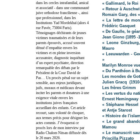
dans les cercles intrafamilial, amical
« Gallimard, le Roi
et associatif - dans une communauté
« Retour à Auschwit
juive orthodoxe francilienne -, ainsi
Romain Gary, des « 
que professionnel, dans les
« La lettre de mon
Institutions Yad Mordekhaï (alors 4
Frédéric Gasquet
rue Pavée, 75004 Paris).
« De Gaulle, le géa
Témoignages déchirants de jeunes
Jean Giono (
1895 -
victimes traumatisées et de leurs
« Leone Ginzburg, 
parents éprouvés, accusé souvent
dénué d’empathie envers les
Mauro
victimes et en pleine inversion
« Leeuwarden - Ge
accusatoire, diagnostic inquiétant
»
d’un expert psychiatre, direction
Marilyn Monroe vue
remarquable des débats par le
« Du Panthéon à B
Président de la Cour David de
Les mondes de Got
Pas… Un procès pénal sur un sujet
Julien Gracq (1910
sensible, aux enjeux juridiques,
Les frères Grimm
juifs, moraux et médicaux devant
inciter les parents et donateurs à une
« Les vertus du na
exigence vitale envers les
Ernest Hemingway (
institutions juives françaises
« Stéphane Hessel
accueillant des enfants. Cet article
et Antje Starost
recourt, sans volonté de choquer,
« Histoire de l'isla
aux termes précis pour désigner les
« Le grand abandon
actes commis. J’évoquerai ce
Mamou
procès lors de mon interview par
« Le manuscrit sau
Radio Chalom Nitsan diffusée dès
le 26 mars 2026.
Priscilla Pizzato