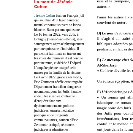
ruse et la tromperie, 
La mort de Jérémie
Cohen
autres. »
Jérémie Cohen
était un Français juif
Parmi les autres livr
qui souffrait d'un léger handicap
convient de noter :
mental et portait souvent sa kippa
blanche. Battu par une quinzaine.
D)
Le jour de la colèr
Le 16 février 2022, vers 20 h, à
Il s’agit d’un traité
Bobigny (Seine-Saint-Denis), il est
bibliques adoptées par
sauvagement agressé physiquement
par une quinzaine d'individus. Il
prédisent en fait sa de
parvient à fuir, mais en traversant
les voies du tramway, il est percuté
E)
Le message chez S
par une rame, et décède à l'hôpital.
Al-Shorbaji
L'enquête piétine, malgré celle
« Ce livre dévoile les
menée par la famille de la victime.
Le 4 avril 2022, grâce à ses twitts,
Un éditeur égyptien, A
Eric Zemmour révèle cette tragédie.
Département francilien dangereux
notamment pour les Juifs, famille
F)
L’Antéchrist
, par 
endeuillée et isolée contrainte
« Un roman qui allie 
d'enquêter face aux
islamique, ce roman 
dysfonctionnements politico-
magie noire des Juifs..
judiciaires, omerta médiatico-
des Juifs pour contr
politique et de dirigeants
immémoriaux, leur re
communautaires, soutien d'Eric
contrôler le monde en 
Zemmour critiqué, réticences
ont joué dans la form
judiciaires à admettre les