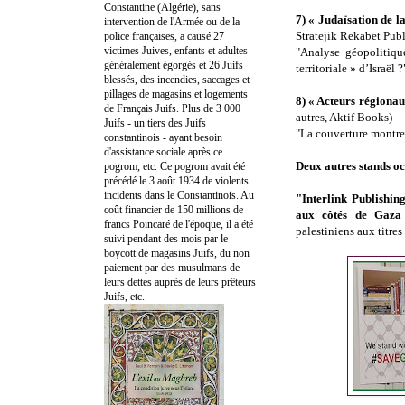
Constantine (Algérie), sans
7) « Judaïsation de la
intervention de l'Armée ou de la
Stratejik Rekabet Pub
police françaises, a causé 27
victimes Juives, enfants et adultes
"Analyse géopolitiq
généralement égorgés et 26 Juifs
territoriale » d’Israël ?
blessés, des incendies, saccages et
pillages de magasins et logements
8) « Acteurs régionau
de Français Juifs. Plus de 3 000
autres, Aktif Books)
Juifs - un tiers des Juifs
"La couverture montre 
constantinois - ayant besoin
d'assistance sociale après ce
Deux autres stands oc
pogrom, etc. Ce pogrom avait été
précédé le 3 août 1934 de violents
incidents dans le Constantinois. Au
"Interlink Publishin
coût financier de 150 millions de
aux côtés de Gaza
francs Poincaré de l'époque, il a été
palestiniens aux titres
suivi pendant des mois par le
boycott de magasins Juifs, du non
paiement par des musulmans de
leurs dettes auprès de leurs prêteurs
Juifs, etc.