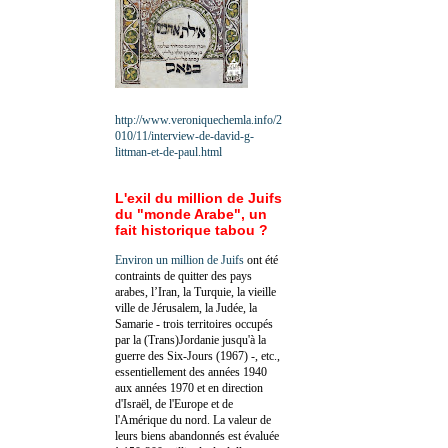
http://www.veroniquechemla.info/2
010/11/interview-de-david-g-
littman-et-de-paul.html
L'exil du million de Juifs
du "monde Arabe", un
fait historique tabou ?
Environ un million de Juifs
ont été
contraints de quitter des pays
arabes, l’Iran, la Turquie, la vieille
ville de Jérusalem, la Judée, la
Samarie - trois territoires occupés
par la (Trans)Jordanie jusqu'à la
guerre des Six-Jours (1967) -, etc.,
essentiellement des années 1940
aux années 1970 et en direction
d'Israël, de l'Europe et de
l'Amérique du nord. La valeur de
leurs biens abandonnés est évaluée