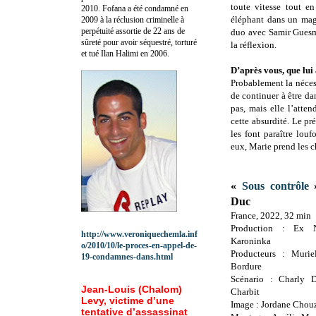
toute vitesse tout en
2010.
Fofana a été c
ondamné en
éléphant dans un mag
2009 à la réclusion criminelle à
perpétuité assortie de 22 ans de
duo avec Samir Guesmi,
sûreté pour avoir séquestré, torturé
la réflexion.
et tué Ilan Halimi en 2006.
D’après vous, que lui
Probablement la nécess
de continuer à être dan
pas, mais elle l’atte
cette absurdité. Le pr
les font paraître lou
eux, Marie prend les c
«
Sous contrôle
»
Duc
France, 2022, 32 min
Production : Ex 
http://www.veroniquechemla.inf
Karoninka
o/2010/10/le-proces-en-appel-de-
Producteurs : Muri
19-condamnes-dans.html
Bordure
Scénario : Charly D
Jean-Louis (Chalom)
Charbit
Levy, victime d’une
Image : Jordane Cho
tentative d’assassinat