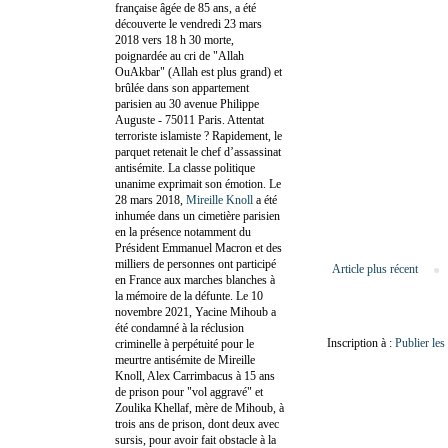
française âgée de 85 ans, a été
découverte le vendredi 23 mars
2018 vers 18 h 30 morte,
poignardée au cri de "Allah
OuAkbar" (Allah est plus grand) et
brûlée dans son appartement
parisien au 30 avenue Philippe
Auguste - 75011 Paris. Attentat
terroriste islamiste ? Rapidement, le
parquet retenait le chef d’assassinat
antisémite. La classe politique
unanime exprimait son émotion. Le
28 mars 2018,
Mireille Knoll
a été
inhumée dans un cimetière parisien
en la présence notamment du
Président Emmanuel Macron et des
milliers de personnes ont participé
Article plus récent
en France aux marches blanches à
la mémoire de la défunte. Le 10
novembre 2021, Yacine Mihoub a
été condamné à la réclusion
Inscription à :
Publier le
criminelle à perpétuité pour le
meurtre antisémite de Mireille
Knoll, Alex Carrimbacus à 15 ans
de prison pour "vol aggravé" et
Zoulika Khellaf, mère de Mihoub, à
trois ans de prison, dont deux avec
sursis, pour avoir fait obstacle à la