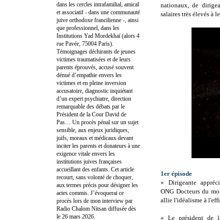
dans les cercles intrafamilial, amical
nationaux, de dirige
et associatif - dans une communauté
salaires très élevés à l
juive orthodoxe francilienne -, ainsi
que professionnel, dans les
Institutions Yad Mordekhaï (alors 4
rue Pavée, 75004 Paris).
Témoignages déchirants de jeunes
victimes traumatisées et de leurs
parents éprouvés, accusé souvent
dénué d’empathie envers les
victimes et en pleine inversion
accusatoire, diagnostic inquiétant
d’un expert psychiatre, direction
remarquable des débats par le
Président de la Cour David de
Pas… Un procès pénal sur un sujet
sensible, aux enjeux juridiques,
juifs, moraux et médicaux devant
inciter les parents et donateurs à une
exigence vitale envers les
institutions juives françaises
accueillant des enfants. Cet article
1er épisode
recourt, sans volonté de choquer,
« Dirigeante appréc
aux termes précis pour désigner les
ONG Docteurs du mon
actes commis. J’évoquerai ce
allie l'idéalisme à l'eff
procès lors de mon interview par
Radio Chalom Nitsan diffusée dès
le 26 mars 2026.
« Le président de l