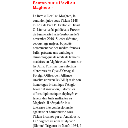
Fenton sur « L’exil au
Maghreb »
Le livre « L’exil au Maghreb, la
condition juive sous l’islam 1148-
1912 » de Paul B. Fenton et David
G. Littman a été publié aux Presses
de l'université Paris-Sorbonne le 9
novembre 2010. Succès d'édition,
cet ouvrage majeur, boycotté
notamment par des médias français
Juifs, présente une anthologie
chronologique de récits de témoins
oculaires en Algérie et au Maroc sur
les Juifs. Puis, par une sélection
d’archives du Quai d’Orsay, du
Foreign Office, de l’Alliance
israélite universelle (AIU) et de son
homologue britannique l’Anglo-
Jewish Association, il décrit les
efforts diplomatiques déployés en
faveur des Juifs maltraités au
Maghreb. Il démythifie la «
tolérance interconfessionnelle
égalitaire et harmonieuse sous
l’islam incarnée par al-Andalous ».
Le "pogrom au nom du djihad"
(Shmuel Trigano) du 5 août 1934, à