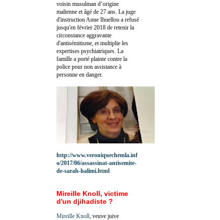
voisin musulman d’origine
malienne et âgé de 27 ans. La juge
d'instruction Anne Ihuellou a refusé
jusqu'en février 2018 de retenir la
circonstance aggravante
d'antisémitisme, et multiplie les
expertises psychiatriques. La
famille a porté plainte contre la
police pour non assistance à
personne en danger.
http://www.veroniquechemla.inf
o/2017/06/assassinat-antisemite-
de-sarah-halimi.html
Mireille Knoll, victime
d'un djihadiste ?
Mireille Knoll
, veuve juive