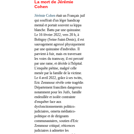
La mort de Jérémie
Cohen
Jérémie Cohen
était un Français juif
qui souffrait d'un léger handicap
mental et portait souvent sa kippa
blanche. Battu par une quinzaine.
Le 16 février 2022, vers 20 h, à
Bobigny (Seine-Saint-Denis), il est
sauvagement agressé physiquement
par une quinzaine d'individus. Il
parvient à fuir, mais en traversant
les voies du tramway, il est percuté
par une rame, et décède à l'hôpital.
L'enquête piétine, malgré celle
menée par la famille de la victime.
Le 4 avril 2022, grâce à ses twitts,
Eric Zemmour révèle cette tragédie.
Département francilien dangereux
notamment pour les Juifs, famille
endeuillée et isolée contrainte
d'enquêter face aux
dysfonctionnements politico-
judiciaires, omerta médiatico-
politique et de dirigeants
communautaires, soutien d'Eric
Zemmour critiqué, réticences
judiciaires à admettre les