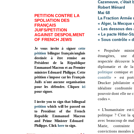
Cazeneuve, c'était 
Robert Ménard
Mai 68
PETITION CONTRE LA
La Fraction Armée 
SPOLIATION DES
« Alger, la Mecque 
FRANÇAIS
« Les dessous des 
JUIFS/PETITION
« Le pacte Hitler-S
AGAINST DESPOILMENT
OF FRENCH JEWS
« Sous contrôle » 
Je vous invite à signer
cette
« Propulsée minist
pétition
bilingue français/anglais
étrangères, une d
destinée à être remise au
respectée découvre l
Président de la République
diplomatie et de la
Emmanuel Macron et au Premier
politique
comique et 
ministre Edouard Philippe. Cette
pétition s'impose car les Français
contrôle
» est port
Juifs n'ont aucune organisation
Drucker jubilatoire
pour les défendre. Cliquez
ici
idéaliste confronté
pour signer.
pouvoir dont elle ne c
codes ».
I invite you to sign that bilingual
petition
which will be passed on
« L'humanitaire est-
to President of the French
politique ? C'est la 
Republic
Emmanuel Macron
avec beaucoup de mali
and Prime Minister
Edouard
Philippe
.
Click
here
to sign.
Marie, contraint
convictions morales à 