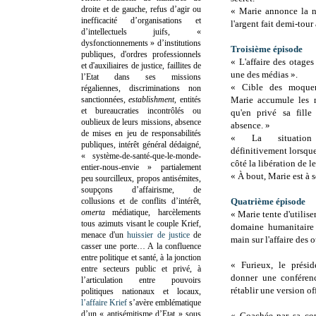
droite et de gauche, refus d’agir ou
« Marie annonce la no
inefficacité d’organisations et
l'argent fait demi-tour
d’intellectuels juifs, «
dysfonctionnements » d’institutions
Troisième épisode
publiques, d'ordres professionnels
« L'affaire des otages
et d'auxiliaires de justice, faillites de
une des médias ».
l’Etat dans ses missions
« Cible des moqueri
régaliennes, discriminations non
sanctionnées,
establishment
, entités
Marie accumule les m
et bureaucraties incontrôlés ou
qu'en privé sa fille
oublieux de leurs missions, absence
absence. »
de mises en jeu de responsabilités
« La situation
publiques, intérêt général dédaigné,
définitivement lorsque
« système-de-santé-que-le-monde-
côté la libération de l
entier-nous-envie » partialement
« À bout, Marie est à
peu sourcilleux, propos antisémites,
soupçons d’affairisme, de
collusions et de conflits d’intérêt,
Quatrième épisode
omerta
médiatique, harcèlements
« Marie tente d'utilise
tous azimuts visant le couple Krief,
domaine humanitaire 
menace d'un
huissier de justice
de
main sur l'affaire des o
casser une porte…
A la confluence
entre politique et santé, à la jonction
« Furieux, le prési
entre secteurs public et privé, à
donner une conféren
l’articulation entre pouvoirs
rétablir une version of
politiques nationaux et locaux,
l’affaire Krief
s’avère emblématique
d’un « antisémitisme d’Etat » sous
« Coachée par sa con