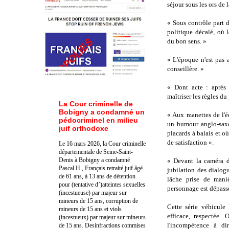
séjour sous les ors de
« Sous contrôle part
politique décalé, où 
du bon sens. »
« L'époque n'est pas 
conseillère. »
« Dont acte : après 
maîtriser les règles du
La Cour criminelle de
Bobigny a condamné un
« Aux manettes de l'éc
pédocriminel en milieu
un humour anglo-saxon
juif orthodoxe
placards à balais et où
de satisfaction ».
Le 16 mars 2026, la Cour criminelle
départementale de Seine-Saint-
Denis à Bobigny a condamné
« Devant la caméra 
Pascal H., Français retraité juif âgé
jubilation des dialogu
de 61 ans, à 13 ans de détention
lâche prise de mani
pour (tentative d’)atteintes sexuelles
personnage est dépass
(incestueuse) par majeur sur
mineurs de 15 ans, corruption de
Cette série véhicule 
mineurs de 15 ans et viols
efficace, respectée. 
(incestueux) par majeur sur mineurs
l'incompétence à dir
de 15 ans. Des
infractions commises