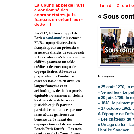
La Cour d’appel de Paris
lundi 2 oct
a condamné des
copropriétaires juifs
« Sous cont
français en créant leur «
dette » !
En 2017, la Cour d’appel de
Paris
a condamné
injustement
M. B., copropriétaires Juifs
français, pour un prétendu «
arriéré de charges de copropriété
». Et ce, alors qu’elle donnait des
chiffres prouvant un solde
créditeur de leur compte de
copropriétaires. Absence de
Ennuyeux.
préparation de l’audience,
carences basiques en droit, en
langue française et en
« 25 août 1270, la 
arithmétique, déni d’un procès
« Versailles - Le p
équitable notamment en violant
« 20 juin 1789, le 
les droits de la défense des
« 1848, le printemp
justiciables juifs par une
« 17 octobre 1961, 
partialité choquante et par une
A l’époque de l’affa
mansuétude généreuse au
« Les châteaux du 
bénéfice du Syndicat des
copropriétaires et de son syndic
« Un âge de fer - L
Foncia Paris fautifs… Les trois
Henrike Sandner
magistrats de la Cour - Laure