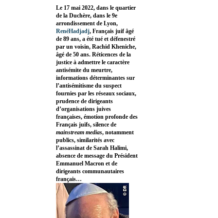
Le 17 mai 2022, dans le quartier
de la Duchère, dans le 9e
arrondissement de Lyon,
RenéHadjadj
, Français juif âgé
de 89 ans, a été tué et défenestré
par un voisin, Rachid Kheniche,
âgé de 50 ans. Réticences de la
justice à admettre le caractère
antisémite du meurtre,
informations déterminantes sur
l’antisémitisme du suspect
fournies par les réseaux sociaux,
prudence de dirigeants
d’organisations juives
françaises, émotion profonde des
Français juifs, silence de
mainstream medias
, notamment
publics, similarités avec
l’assassinat de Sarah Halimi,
absence de message du Président
Emmanuel Macron et de
dirigeants communautaires
français…