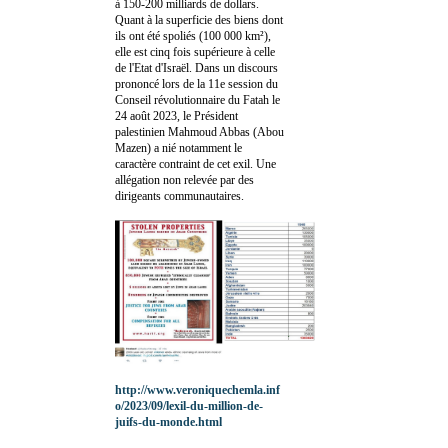
à 150-200 milliards de dollars.
Quant à la superficie des biens dont
ils ont été spoliés (100 000 km²),
elle est cinq fois supérieure à celle
de l'Etat d'Israël. Dans un discours
prononcé lors de la 11e session du
Conseil révolutionnaire du Fatah le
24 août 2023, le Président
palestinien Mahmoud Abbas (Abou
Mazen) a nié notamment le
caractère contraint de cet exil. Une
allégation non relevée par des
dirigeants communautaires.
http://www.veroniquechemla.inf
o/2023/09/lexil-du-million-de-
juifs-du-monde.html