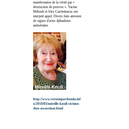
manifestation de la vérité par «
destruction de preuves ». Yacine
Mihoub et Alex Carrimbacus ont
interjeté appel. Divers faits attestent
de signes d'actes djihadistes
antisémites.
http://www.veroniquechemla.inf
o/2018/03/mireille-knoll-victime-
dun-assassinat.html