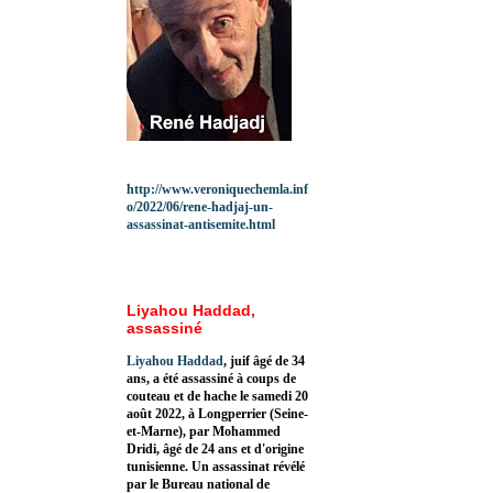
http://www.veroniquechemla.inf
o/2022/06/rene-hadjaj-un-
assassinat-antisemite.html
Liyahou Haddad,
assassiné
Liyahou Haddad
, juif âgé de 34
ans, a été assassiné à coups de
couteau et de hache le samedi 20
août 2022, à Longperrier (Seine-
et-Marne), par Mohammed
Dridi, âgé de 24 ans et d'origine
tunisienne. Un assassinat révélé
par le Bureau national de