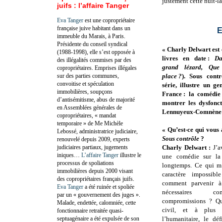
justement cette nuit-
juifs : l’affaire Tanger
Eva Tanger
est une copropriétaire
française juive habitant dans un
E
immeuble du Marais, à Paris.
Présidente du conseil syndical
« Charly Delwart est 
(1988-1998), elle s’est opposée à
livres en date :
Da
des illégalités commises par des
grand lézard, Que
copropriétaires. Emprises illégales
sur des parties communes,
place ?
). Sous cont
convoitise et spéculation
série, illustre un g
immobilières, soupçons
France : la comédie
d’antisémitisme, abus de majorité
montrer les dysfonc
en Assemblées générales de
Lennuyeux-Comnène
copropriétaires, « mandat
temporaire » de Me Michèle
« Qu’est-ce qui vous 
Lebossé, administratrice judiciaire,
Sous contrôle
?
renouvelé depuis 2009, experts
judiciaires partiaux, jugements
Charly Delwart :
J’av
iniques…
L’affaire Tanger
illustre le
une comédie sur la 
processus de spoliations
longtemps. Ce qui m’i
immobilières depuis 2000 visant
caractère impossibl
des copropriétaires français juifs.
comment parvenir à
Eva Tanger
a été ruinée et spoliée
nécessaires c
par un « gouvernement des juges ».
compromissions ? Q
Malade, endettée, calomniée, cette
civil, et à plus 
fonctionnaire retraitée quasi-
septuagénaire a été expulsée de son
l’humanitaire, le dé