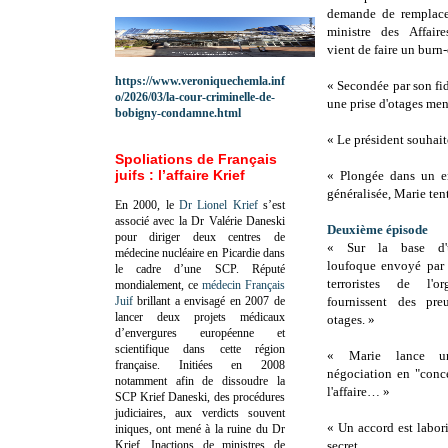
demande de remplace
ministre des Affaire
vient de faire un burn
https://www.veroniquechemla.inf
« Secondée par son fid
o/2026/03/la-cour-criminelle-de-
une prise d'otages men
bobigny-condamne.html
« Le président souhaite
Spoliations de Français
juifs : l’affaire Krief
« Plongée dans un e
généralisée, Marie ten
En 2000, le
Dr Lionel Krief
s’est
associé avec la Dr Valérie Daneski
Deuxième épisode
pour diriger deux centres de
« Sur la base d'u
médecine nucléaire en Picardie dans
loufoque envoyé par l
le cadre d’une SCP.
Réputé
terroristes de l'o
mondialement, ce
médecin Français
Juif
brillant a envisagé en 2007 de
fournissent des pr
lancer deux projets médicaux
otages. »
d’envergures européenne et
scientifique dans cette région
« Marie lance u
française.
Initiées en 2008
négociation en "conce
notamment afin de dissoudre la
l'affaire… »
SCP Krief Daneski, des procédures
judiciaires, aux verdicts souvent
« Un accord est labor
iniques, ont mené à la ruine du Dr
Krief.
Inactions de ministres de
secret.