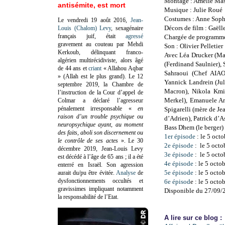
Montage : Amélie Mas
antisémite, est mort
Musique : Julie Roué
Costumes : Anne Soph
Le vendredi 19 août 2016,
Jean-
Décors de film : Gaëll
Louis (Chalom) Levy
, sexagénaire
français juif, était
agressé
Chargée de programme
gravement au couteau par Mehdi
Son : Olivier Pelletier
Kerkoub, délinquant franco-
Avec Léa Drucker (Mar
algérien multirécidiviste, alors âgé
(Ferdinand Saulnier),
de 44 ans et
criant
« Allahou Aqbar
Sahraoui (Chef AIAO
» (Allah est le plus grand). Le 12
Yannick Landrein (Jul
septembre 2019, la Chambre de
Macron), Nikola Kmir
l’instruction de la Cour d’appel de
Merkel), Emanuele Ari
Colmar a déclaré l’agresseur
pénalement irresponsable
«
en
Spigarelli (mère de J
raison d’un trouble psychique ou
d’Adrien), Patrick d’
neuropsychique ayant, au moment
Bass Dhem (le berger)
des faits, aboli son discernement ou
1er épisode
: le 5 oct
le contrôle de ses actes
»
. Le 30
2e épisode
:
le 5 octo
décembre 2019, Jean-Louis Levy
3e épisode
:
le 5 octo
est décédé à l’âge de 65 ans ; il a été
4e épisode
:
le 5 octo
enterré en Israël. Son agression
5e épisode
:
le 5 octo
aurait du/pu être évitée.
Analyse
de
dysfonctionnements occultés et
6e épisod
e :
le 5 octo
gravissimes impliquant notamment
Disponible du 27/09/
la responsabilité de l’Etat.
A lire sur ce blog :