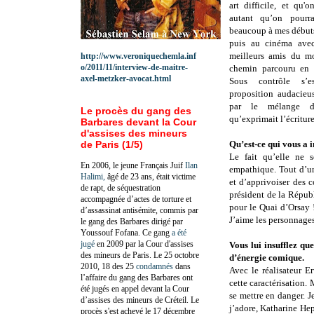
art difficile, et qu
autant qu’on pourra
beaucoup à mes débuts,
puis au cinéma avec
meilleurs amis du mo
http://www.veroniquechemla.inf
o/2011/11/interview-de-maitre-
chemin parcouru en 
axel-metzker-avocat.html
Sous contrôle s’
proposition audacieus
par le mélange de
Le procès du gang des
qu’exprimait l’écritur
Barbares devant la Cour
d'assises des mineurs
de Paris (1/5)
Qu’est-ce qui vous a 
Le fait qu’elle ne 
En 2006, le jeune Français Juif
Ilan
empathique. Tout d’un
Halimi,
âgé de 23 ans, était victime
et d’apprivoiser des 
de rapt, de séquestration
président de la Républ
accompagnée d’actes de torture et
pour le Quai d’Orsay ! 
d’assassinat antisémite, commis par
J’aime les personnages
le gang des Barbares dirigé par
Youssouf Fofana. Ce gang
a été
jugé
en 2009 par la Cour d'assises
Vous lui insufflez qu
des mineurs de Paris. Le 25 octobre
d’énergie comique.
2010, 18 des 25
condamnés
dans
Avec le réalisateur 
l’affaire du gang des Barbares ont
cette caractérisation. 
été jugés en appel devant la Cour
se mettre en danger. 
d’assises des mineurs de Créteil. Le
j’adore, Katharine Hep
procès s'est achevé le 17 décembre