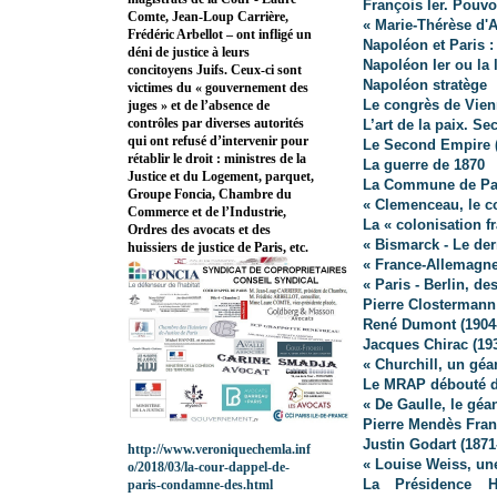
François Ier. Pouvo
Comte, Jean-Loup Carrière,
« Marie-Thérèse d'
Frédéric Arbellot – ont infligé un
Napoléon et Paris :
déni de justice à leurs
Napoléon Ier ou la 
concitoyens Juifs. Ceux-ci sont
Napoléon stratège
victimes du « gouvernement des
Le congrès de Vien
juges » et de l’absence de
contrôles par diverses autorités
L’art de la paix. Se
qui ont refusé d’intervenir pour
Le Second Empire (
rétablir le droit : ministres de la
La guerre de 1870
Justice et du Logement, parquet,
La Commune de Pa
Groupe Foncia, Chambre du
« Clemenceau, le c
Commerce et de l’Industrie,
La « colonisation f
Ordres des avocats et des
« Bismarck - Le der
huissiers de justice de Paris, etc.
« France-Allemagn
« Paris - Berlin, de
Pierre Clostermann
René Dumont (1904
Jacques Chirac (19
« Churchill, un géa
Le MRAP débouté de
« De Gaulle, le géa
Pierre Mendès Fran
Justin Godart (187
http://www.veroniquechemla.inf
« Louise Weiss, un
o/2018/03/la-cour-dappel-de-
La Présidence Ho
paris-condamne-des.html