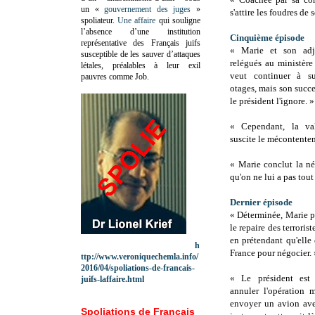
un «
gouvernement des juges
»
s'attire les foudres de
spoliateur.
Une affaire
qui souligne
l’absence d’une institution
Cinquième épisode
représentative des Français juifs
« Marie et son adj
susceptible de les sauver d’attaques
relégués au ministère
létales, préalables à leur exil
veut continuer à sui
pauvres comme Job.
otages, mais son succe
le président l'ignore. »
« Cependant, la val
suscite le mécontentem
« Marie conclut la né
qu'on ne lui a pas tou
Dernier épisode
« Déterminée, Marie p
le repaire des terroris
en prétendant qu'elle
h
France pour négocier. 
ttp://www.veroniquechemla.info/
2016/04/spoliations-de-francais-
« Le président est 
juifs-laffaire.html
annuler l'opération m
envoyer un avion ave
Spoliations de Français