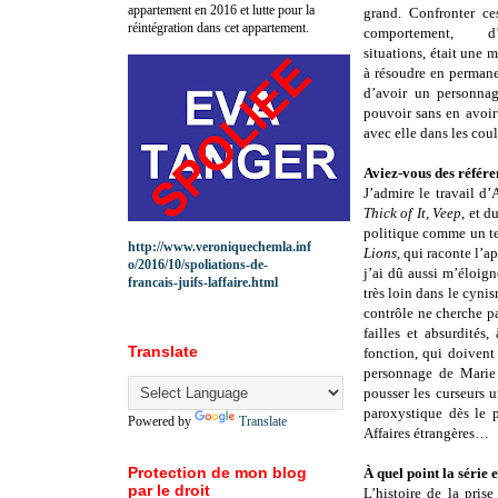
appartement en 2016 et lutte pour la
grand. Confronter c
réintégration dans cet appartement.
comportement, d
situations, était une 
à résoudre en perman
d’avoir un personnag
pouvoir sans en avoir
avec elle dans les cou
Aviez-vous des référe
J’admire le travail d’
Thick of It, Veep
, et 
politique comme un ter
http://www.veroniquechemla.inf
Lions
, qui raconte l’a
o/2016/10/spoliations-de-
j’ai dû aussi m’éloign
francais-juifs-laffaire.html
très loin dans le cynis
contrôle ne cherche pa
failles et absurdités
Translate
fonction, qui doivent
personnage de Marie 
pousser les curseurs u
paroxystique dès le 
Powered by
Translate
Affaires étrangères…
Protection de mon blog
À quel point la série 
par le droit
L’histoire de la pris