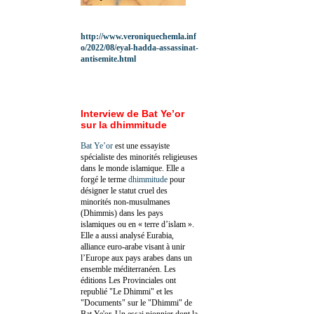
http://www.veroniquechemla.inf
o/2022/08/eyal-hadda-assassinat-
antisemite.html
Interview de Bat Ye’or
sur la dhimmitude
Bat Ye’or
est une essayiste
spécialiste des minorités religieuses
dans le monde islamique. Elle a
forgé le terme
dhimmitude
pour
désigner le statut cruel des
minorités non-musulmanes
(Dhimmis) dans les pays
islamiques ou en « terre d’islam ».
Elle a aussi analysé Eurabia,
alliance euro-arabe visant à unir
l’Europe aux pays arabes dans un
ensemble méditerranéen. Les
éditions Les Provinciales ont
republié "Le Dhimmi" et les
"Documents" sur le "Dhimmi" de
Bat Ye'or. Un essai pionnier dont la