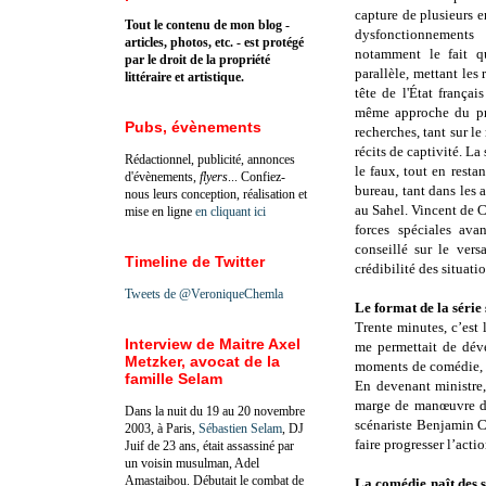
capture de plusieurs 
Tout le contenu de mon blog -
dysfonctionnements
articles, photos, etc. - est protégé
notamment le fait qu
par le droit de la propriété
parallèle, mettant le
littéraire et artistique.
tête de l'État frança
même approche du pro
Pubs, évènements
recherches, tant sur le
récits de captivité. La
Rédactionnel, publicité, annonces
le faux, tout en resta
d'évènements,
flyers
... Confiez-
bureau, tant dans les
nous leurs conception, réalisation et
au Sahel. Vincent de C
mise en ligne
en cliquant ici
forces spéciales ava
conseillé sur le versa
Timeline de Twitter
crédibilité des situatio
Tweets de @VeroniqueChemla
Le format de la série 
Trente minutes, c’est
Interview de Maitre Axel
me permettait de déve
Metzker, avocat de la
moments de comédie, et
famille Selam
En devenant ministre,
marge de manœuvre di
Dans la nuit du 19 au 20 novembre
scénariste Benjamin Cha
2003, à Paris,
Sébastien Selam
, DJ
faire progresser l’acti
Juif de 23 ans, était assassiné par
un voisin musulman, Adel
Amastaibou. Débutait le combat de
La comédie naît des s