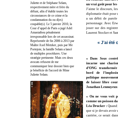
Juliette et de Stéphane Selam,
un vrai goût pour le
respectivement mère et frère du
J’aime le discours, le
défunt, afin d’établir toutes les
diplomatie était pour c
circonstances de ce crime et la
a un débit de parole 
condamnation du ou d(es)
personnage. Avec Erw
coupable(s). Le 5 janvier 2010, la
jouer sur des registr
Cour d’appel de Paris a jugé Adel
Amastaibou pénalement
Laurent Stocker et Sami
irresponsable lors de cet assassinat.
Représentée de fin 2006 à 2013 par
« J’ai été
Maître Axel Metzker, puis par Me
Portejoie, la famille Selam a lancé
de multiples procédures. Une
stratégie pertinente. Mais ces deux
« Dans
Sous contrô
avocats refusent de me
incarne une charis
communiquer leur dossier bien que
d’ONG transformée
je bénéficie de l'accord de Mme
bord de l’implos
Juliette Selam.
politique mouvement
de laisser libre cou
Jonathan Lennuyeux
« On ne vous voit p
comme un poisson da
Léa Drucker :
Quand j
que si je devais avoir
carrière, ce serait da