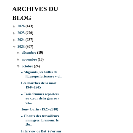
ARCHIVES DU
BLOG
►
2026
(143)
►
2025
(276)
►
2024
(237)
▼
2023
(307)
►
décembre
(19)
►
novembre
(18)
▼
octobre
(24)
« Migrants, les failles de
l'Europe forteresse » d...
Les marches de la mort
1944-1945
« Trois femmes reporters
au cœur de la guerre »
de...
Tony Curtis (1925-2010)
« Chants des travailleurs
immigrés. L'amour, le
De...
Interview de Bat Ye’or sur