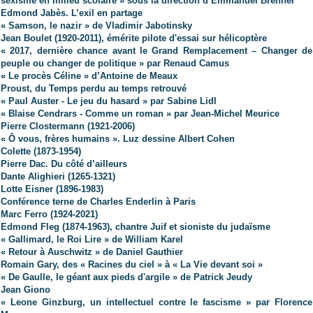
sexisme en milieu scolaire » sous la direction d’Emmanuel Brenner
Edmond Jabès. L’exil en partage
« Samson, le nazir » de Vladimir Jabotinsky
Jean Boulet (1920-2011), émérite pilote d'essai sur hélicoptère
« 2017, dernière chance avant le Grand Remplacement – Changer de
peuple ou changer de politique » par Renaud Camus
« Le procès Céline » d’Antoine de Meaux
Proust, du Temps perdu au temps retrouvé
« Paul Auster - Le jeu du hasard » par Sabine Lidl
« Blaise Cendrars - Comme un roman » par Jean-Michel Meurice
Pierre Clostermann (1921-2006)
« Ô vous, frères humains ». Luz dessine Albert Cohen
Colette (1873-1954)
Pierre Dac. Du côté d’ailleurs
Dante Alighieri (1265-1321)
Lotte Eisner (1896-1983)
Conférence terne de Charles Enderlin à Paris
Marc Ferro (1924-2021)
Edmond Fleg (1874-1963), chantre Juif et sioniste du judaïsme
« Gallimard, le Roi Lire » de William Karel
« Retour à Auschwitz » de Daniel Gauthier
Romain Gary, des « Racines du ciel » à « La Vie devant soi »
« De Gaulle, le géant aux pieds d'argile » de Patrick Jeudy
Jean Giono
« Leone Ginzburg, un intellectuel contre le fascisme » par Florence