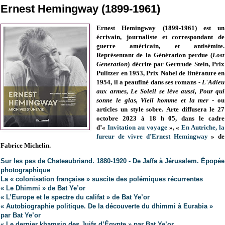
Ernest Hemingway (1899-1961)
Ernest Hemingway (1899-1961) est un
écrivain, journaliste et correspondant de
guerre américain, et antisémite.
Représentant de la Génération perdue (
Lost
Generation
) décrite par Gertrude Stein, P
rix
Pulitzer en 1953,
Prix Nobel de littérature en
1954, il a peaufiné dans ses romans -
L'Adieu
aux armes,
Le Soleil se lève aussi,
Pour qui
sonne le glas,
Vieil homme et la mer
-
ou
articles un style sobre
. Arte diffusera le 27
octobre 2023 à 18 h 05, dans le cadre
d’«
Invitation au voyage
», «
En Autriche, la
fureur de vivre d’Ernest Hemingway
» de
Fabrice Michelin.
Sur les pas de Chateaubriand. 1880-1920 - De Jaffa à Jérusalem. Épopée
photographique
La « colonisation française » suscite des polémiques récurrentes
« Le Dhimmi » de Bat Ye’or
« L’Europe et le spectre du califat » de Bat Ye’or
« Autobiographie politique. De la découverte du dhimmi à Eurabia »
par Bat Ye’or
« Le dernier khamsin des Juifs d’Égypte » par Bat Ye’or