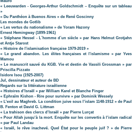
Mauro
« Leeuwarden - Georges-Arthur Goldschmidt – Enquête sur un tableau
»
« Du Panthéon à Buenos Aires » de René Goscinny
Les mondes de Gotlib
« Les vertus du nationalisme » de Yoram Hazony
Ernest Hemingway (1899-1961)
« Stéphane Hessel - L´homme d´un siècle » par Hans Helmut Grotjahn
et Antje Starost
« Histoire de l'islamisation française 1979-2019 »
« Le grand abandon. Les élites françaises et l'islamisme » par Yves
Mamou
« Le manuscrit sauvé du KGB. Vie et destin de Vassili Grossman » par
Priscilla Pizzato
Isidore Isou (1925-2007)
Jul, dessinateur et auteur de BD
Regards sur la littérature israélienne
« Histoires d’Israël » par William Karel et Blanche Finger
« Ephraïm Kishon - Rire pour survivre » par Dominik Wessely
« L’exil au Maghreb. La condition juive sous l’islam 1148-1912 » de Paul
B. Fenton et David G. Littman
« La trahison des clercs d’Israël » par Pierre Lurçat
« Pour Allah jusqu’à la mort. Enquête sur les convertis à l’islam radical
» par Paul Landau
« Israël, le rêve inachevé. Quel État pour le peuple juif ? » de Pierre