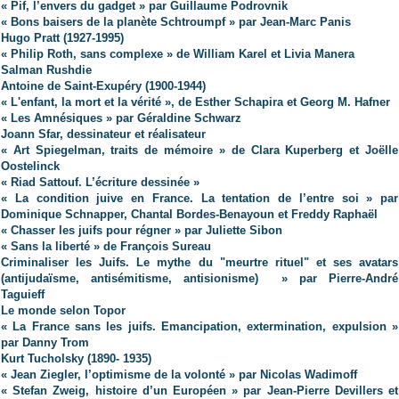
« Pif, l’envers du gadget » par Guillaume Podrovnik
« Bons baisers de la planète Schtroumpf » par Jean-Marc Panis
Hugo Pratt (1927-1995)
« Philip Roth, sans complexe » de William Karel et Livia Manera
Salman Rushdie
Antoine de Saint-Exupéry (1900-1944)
« L'enfant, la mort et la vérité », de Esther Schapira et Georg M. Hafner
« Les Amnésiques » par Géraldine Schwarz
Joann Sfar, dessinateur et réalisateur
« Art Spiegelman, traits de mémoire » de Clara Kuperberg et Joëlle
Oostelinck
« Riad Sattouf. L’écriture dessinée »
« La condition juive en France. La tentation de l’entre soi » par
Dominique Schnapper, Chantal Bordes-Benayoun et Freddy Raphaël
« Chasser les juifs pour régner » par Juliette Sibon
« Sans la liberté » de François Sureau
Criminaliser les Juifs. Le mythe du "meurtre rituel" et ses avatars
(antijudaïsme, antisémitisme, antisionisme) » par Pierre-André
Taguieff
Le monde selon Topor
« La France sans les juifs. Emancipation, extermination, expulsion »
par Danny Trom
Kurt Tucholsky (1890- 1935)
« Jean Ziegler, l’optimisme de la volonté » par Nicolas Wadimoff
« Stefan Zweig, histoire d’un Européen » par Jean-Pierre Devillers et