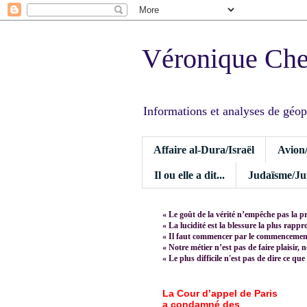
Véronique Ch
Informations et analyses de géopoli
Affaire al-Dura/Israël
Avion
Il ou elle a dit...
Judaïsme/Jui
« Le goût de la vérité n’empêche pas la p
« La lucidité est la blessure la plus rapp
« Il faut commencer par le commencement,
« Notre métier n’est pas de faire plaisir, 
« Le plus difficile n'est pas de dire ce que
La Cour d’appel de Paris
a condamné des