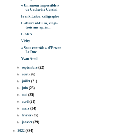
« Un amour impossible »
de Catherine Corsini
Frank Lalou, calligraphe
L'affaire al-Dura, vingt-
trois ans après...
L'ARN
Vichy
« Sous contrôle » d’Erwan
Le Duc
Yvan Attal
►
septembre
(22)
►
août
(26)
►
juillet
(21)
►
juin
(23)
►
mai
(25)
►
avril
(21)
►
mars
(34)
►
février
(35)
►
janvier
(39)
►
2022
(384)