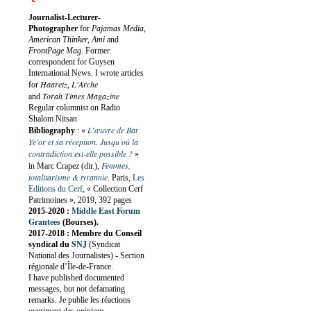
Journalist-Lecturer-
Photographer
for
Pajamas Media,
American Thinker, Ami
and
FrontPage Mag
. Former
correspondent for Guysen
International News. I wrote articles
Haaretz
L'Arche
for
,
Torah Times Magazine
and
Regular columnist on Radio
Shalom Nitsan
L’œuvre de Bat
Bibliography
:
«
Ye’or et sa réception. Jusqu’où la
contradiction est-elle possible ?
»
Femmes,
in Marc Crapez (dir.),
totalitarisme & tyrannie
. Paris,
Les
Editions du Cerf
, « Collection Cerf
Patrimoines », 2019, 392 pages
Middle East Forum
2015-2020 :
Grantees
(Bourses).
2017-2018 : Membre du Conseil
SNJ
syndical du
(Syndicat
National des Journalistes) - Section
régionale d’Île-de-France.
I have published documented
messages, but not defamating
remarks. Je publie les réactions