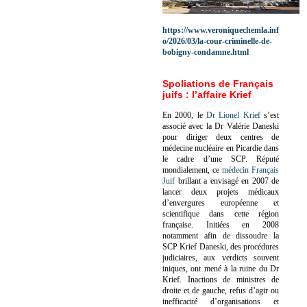
https://www.veroniquechemla.inf
o/2026/03/la-cour-criminelle-de-
bobigny-condamne.html
Spoliations de Français
juifs : l’affaire Krief
En 2000, le
Dr Lionel Krief
s’est
associé avec la Dr Valérie Daneski
pour diriger deux centres de
médecine nucléaire en Picardie dans
le cadre d’une SCP.
Réputé
mondialement, ce
médecin Français
Juif
brillant a envisagé en 2007 de
lancer deux projets médicaux
d’envergures européenne et
scientifique dans cette région
française.
Initiées en 2008
notamment afin de dissoudre la
SCP Krief Daneski, des procédures
judiciaires, aux verdicts souvent
iniques, ont mené à la ruine du Dr
Krief.
Inactions de ministres de
droite et de gauche, refus d’agir ou
inefficacité d’organisations et