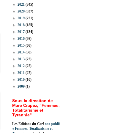
►
2021
(345)
►
2020
(337)
►
2019
(221)
►
2018
(185)
►
2017
(134)
►
2016
(98)
►
2015
(68)
►
2014
(50)
►
2013
(22)
►
2012
(22)
►
2011
(27)
►
2010
(10)
►
2009
(1)
Sous la direction de
Marc Crapez, "Femmes,
Totalitarisme et
Tyrannie"
Les Editions du Cerf
ont publié
«
Femmes, Totalitarisme et