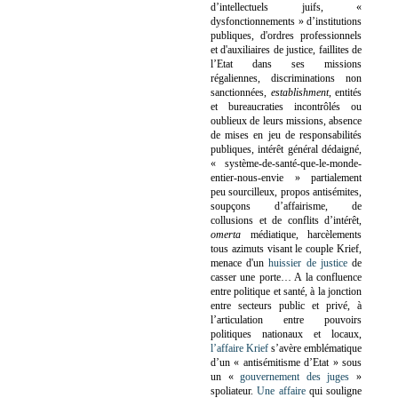
d’intellectuels juifs, «
dysfonctionnements » d’institutions
publiques, d'ordres professionnels
et d'auxiliaires de justice, faillites de
l’Etat dans ses missions
régaliennes, discriminations non
sanctionnées,
establishment
, entités
et bureaucraties incontrôlés ou
oublieux de leurs missions, absence
de mises en jeu de responsabilités
publiques, intérêt général dédaigné,
« système-de-santé-que-le-monde-
entier-nous-envie » partialement
peu sourcilleux, propos antisémites,
soupçons d’affairisme, de
collusions et de conflits d’intérêt,
omerta
médiatique, harcèlements
tous azimuts visant le couple Krief,
menace d'un
huissier de justice
de
casser une porte…
A la confluence
entre politique et santé, à la jonction
entre secteurs public et privé, à
l’articulation entre pouvoirs
politiques nationaux et locaux,
l’affaire Krief
s’avère emblématique
d’un « antisémitisme d’Etat » sous
un «
gouvernement des juges
»
spoliateur.
Une affaire
qui souligne