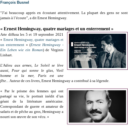
François Busnel
“J’ai beaucoup appris en écoutant attentivement. La plupart des gens ne sont
jamais à l’écoute”, a dit Ernest Hemingway.
« Ernest Hemingway, quatre mariages et un enterrement »
Arte diffusa les 5 et 19 septembre 2021
«
Ernest Hemingway, quatre mariages et
un enterrement
» (
Ernest Hemingway -
Ein Leben wie ein Roman
) de Virginie
Linhart.
L'Adieu aux armes,
Le Soleil se lève
aussi,
Pour qui sonne le glas,
Vieil
homme et la mer, Paris est une
fête...
Auteur de ces livres, Ernest Hemingway a contribué à sa légende.
« Par le prisme des femmes qui ont
partagé sa vie, le portrait inédit d’un
géant de la littérature américaine.
Correspondant de guerre et amateur de
safaris et de pêche au gros, Hemingway a
nourri son œuvre de son vécu. »