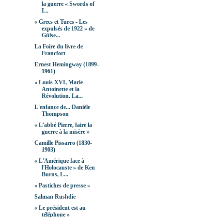
la guerre « Swords of
I...
« Grecs et Turcs - Les
expulsés de 1922 » de
Gülse...
La Foire du livre de
Francfort
Ernest Hemingway (1899-
1961)
« Louis XVI, Marie-
Antoinette et la
Révolution. La...
L'enfance de... Danièle
Thompson
« L’abbé Pierre, faire la
guerre à la misère »
Camille Pissarro (1830-
1903)
« L'Amérique face à
l'Holocauste » de Ken
Burns, L...
« Pastiches de presse »
Salman Rushdie
« Le président est au
téléphone »