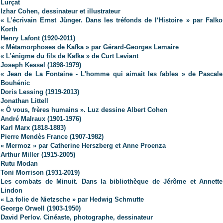
Lurçat
Izhar Cohen, dessinateur et illustrateur
« L’écrivain Ernst Jünger. Dans les tréfonds de l‘Histoire »
par Falko
Korth
Henry Lafont (1920-2011)
« Métamorphoses de Kafka » par Gérard-Georges Lemaire
« L’énigme du fils de Kafka » de Curt Leviant
Joseph Kessel (1898-1979)
« Jean de La Fontaine - L'homme qui aimait les fables » de Pascale
Bouhénic
Doris Lessing (1919-2013)
Jonathan Littell
« Ô vous, frères humains ». Luz dessine Albert Cohen
André Malraux (1901-1976)
Karl Marx (1818-1883)
Pierre Mendès France (1907-1982)
« Mermoz » par Catherine Herszberg et Anne Proenza
Arthur Miller (1915-2005)
Rutu Modan
Toni Morrison (1931-2019)
Les combats de Minuit. Dans la bibliothèque de Jérôme et Annette
Lindon
« La folie de Nietzsche » par Hedwig Schmutte
George Orwell (1903-1950)
David Perlov. Cinéaste, photographe, dessinateur