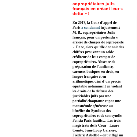
copropriétaires juifs
français en créant leur «
dette » !
En 2017, la Cour d’appel de
Paris
a condamné
injustement
M. B., copropriétaires Juifs
français, pour un prétendu «
arriéré de charges de copropriété
». Et ce, alors qu’elle donnait des
chiffres prouvant un solde
créditeur de leur compte de
copropriétaires. Absence de
préparation de l’audience,
carences basiques en droit, en
langue française et en
arithmétique, déni d’un procès
équitable notamment en violant
les droits de la défense des
justiciables juifs par une
partialité choquante et par une
mansuétude généreuse au
bénéfice du Syndicat des
copropriétaires et de son syndic
Foncia Paris fautifs… Les trois
magistrats de la Cour - Laure
Comte, Jean-Loup Carrière,
Frédéric Arbellot – ont infligé un