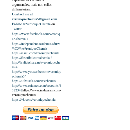
exprimant des opinions
argumentées, mais non celles
diffamatoires.
Contact me at
veroniquechemla5@gmail.com
@VeroniqueChemla
Follow
on
Twitter
https://www.facebook.com/veroniq
ue.chemla.7
https://independent.academia.edu/V
%C3%A9roniqueChemla
https://issuu.com/veroniquechemla
https://fr.scribd.com/chemla-3
http://fr.slideshare.net/veroniqueche
mla7
http://www.youscribe.com/veroniqu
echemla5/
https://substack.com/@vchemla/
http://www.calameo.com/accounts/4
522342
https://www.instagram.com/
veroniquechemla/
https://vk.com/veroniquechemla