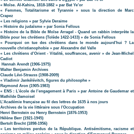
« Moïse. Al-Kahira, 1818-1882 » par Bat Ye’or
« Femmes, Totalitarisme et Tyrannie » sous la direction de Marc
Crapez
« Les religions » par Sylvie Deraime
« Histoire du judaïsme » par Sonia Fellous
« Histoire de la Bible de Moïse Arragel - Quand un rabbin interprète la
Bible pour les chrétiens (Tolède 1422-1433) » de Sonia Fellous
« Pourquoi on tue des chrétiens dans le monde aujourd'hui ? La
nouvelle christianophobie » par Alexandre del Valle
« Les chrétiens d’Orient - Vitalité, souffrances, avenir » de Jean-Michel
Cadiot
Hannah Arendt (1906-1975)
Walter Benjamin Archives
Claude Lévi-Strauss (1908-2009)
« Vladimir Jankélévitch, figures du philosophe »
Raymond Aron (1905-1983)
« ENS : L'école de l’engagement à Paris » par Antoine de Gaudemar et
Mathilde Damoisel
L’Académie française au fil des lettres de 1635 à nos jours
Archives de la vie littéraire sous l'Occupation
Henri Bernstein ou Henry Bernstein (1876-1953)
Hélène Berr (1921-1945)
Bertolt Brecht (1898-1956)
« Les territoires perdus de la République. Antisémitisme, racisme et