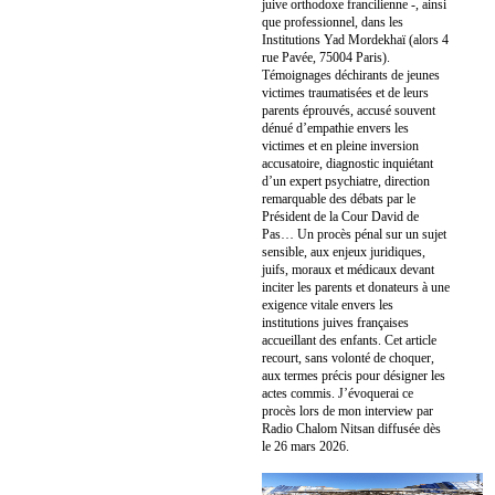
juive orthodoxe francilienne -, ainsi
que professionnel, dans les
Institutions Yad Mordekhaï (alors 4
rue Pavée, 75004 Paris).
Témoignages déchirants de jeunes
victimes traumatisées et de leurs
parents éprouvés, accusé souvent
dénué d’empathie envers les
victimes et en pleine inversion
accusatoire, diagnostic inquiétant
d’un expert psychiatre, direction
remarquable des débats par le
Président de la Cour David de
Pas… Un procès pénal sur un sujet
sensible, aux enjeux juridiques,
juifs, moraux et médicaux devant
inciter les parents et donateurs à une
exigence vitale envers les
institutions juives françaises
accueillant des enfants. Cet article
recourt, sans volonté de choquer,
aux termes précis pour désigner les
actes commis. J’évoquerai ce
procès lors de mon interview par
Radio Chalom Nitsan diffusée dès
le 26 mars 2026.