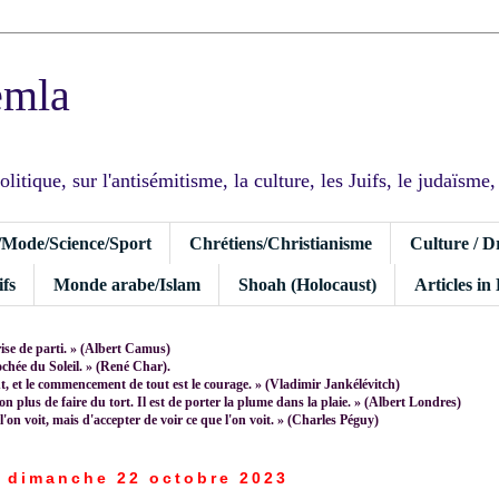
emla
tique, sur l'antisémitisme, la culture, les Juifs, le judaïsme, I
/Mode/Science/Sport
Chrétiens/Christianisme
Culture / D
fs
Monde arabe/Islam
Shoah (Holocaust)
Articles in
rise de parti. » (Albert Camus)
rochée du Soleil. » (René Char).
 et le commencement de tout est le courage. » (Vladimir Jankélévitch)
non plus de faire du tort. Il est de porter la plume dans la plaie. » (Albert Londres)
 l'on voit, mais d'accepter de voir ce que l'on voit. » (Charles Péguy)
dimanche 22 octobre 2023