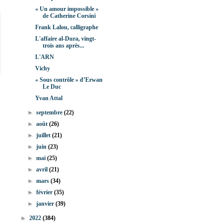
« Un amour impossible »
de Catherine Corsini
Frank Lalou, calligraphe
L'affaire al-Dura, vingt-
trois ans après...
L'ARN
Vichy
« Sous contrôle » d’Erwan
Le Duc
Yvan Attal
►
septembre
(22)
►
août
(26)
►
juillet
(21)
►
juin
(23)
►
mai
(25)
►
avril
(21)
►
mars
(34)
►
février
(35)
►
janvier
(39)
►
2022
(384)