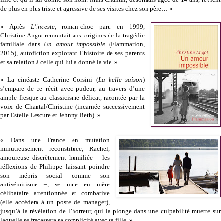
de plus en plus triste et agressive de ses visites chez son père… »
« Après
L’inceste
, roman-choc paru en 1999,
Christine Angot remontait aux origines de la tragédie
familiale dans
Un amour impossible
(Flammarion,
2015), autofiction explorant l’histoire de ses parents
et sa relation à celle qui lui a donné la vie. »
« La cinéaste Catherine Corsini (
La belle saison
)
s’empare de ce récit avec pudeur, au travers d’une
ample fresque au classicisme délicat, racontée par la
voix de Chantal/Christine (incarnée successivement
par Estelle Lescure et Jehnny Beth). »
« Dans une France en mutation
minutieusement reconstituée, Rachel,
amoureuse discrètement humiliée – les
réflexions de Philippe laissant poindre
son mépris social comme son
antisémitisme –, se mue en mère
célibataire attentionnée et combative
(elle accédera à un poste de manager),
jusqu’à la révélation de l’horreur, qui la plonge dans une culpabilité muette sur
laquelle se fracassera sa complicité avec sa fille. »