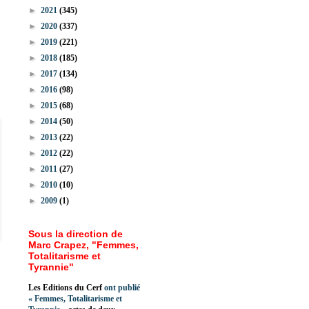
►
2021
(345)
►
2020
(337)
►
2019
(221)
►
2018
(185)
►
2017
(134)
►
2016
(98)
►
2015
(68)
►
2014
(50)
►
2013
(22)
►
2012
(22)
►
2011
(27)
►
2010
(10)
►
2009
(1)
Sous la direction de
Marc Crapez, "Femmes,
Totalitarisme et
Tyrannie"
Les Editions du Cerf
ont publié
«
Femmes, Totalitarisme et