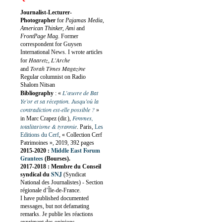
Journalist-Lecturer-
Photographer
for
Pajamas Media,
American Thinker, Ami
and
FrontPage Mag
. Former
correspondent for Guysen
International News. I wrote articles
Haaretz
L'Arche
for
,
Torah Times Magazine
and
Regular columnist on Radio
Shalom Nitsan
L’œuvre de Bat
Bibliography
:
«
Ye’or et sa réception. Jusqu’où la
contradiction est-elle possible ?
»
Femmes,
in Marc Crapez (dir.),
totalitarisme & tyrannie
. Paris,
Les
Editions du Cerf
, « Collection Cerf
Patrimoines », 2019, 392 pages
Middle East Forum
2015-2020 :
Grantees
(Bourses).
2017-2018 : Membre du Conseil
SNJ
syndical du
(Syndicat
National des Journalistes) - Section
régionale d’Île-de-France.
I have published documented
messages, but not defamating
remarks. Je publie les réactions