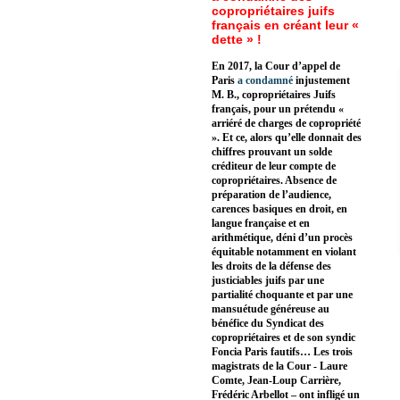
copropriétaires juifs
français en créant leur «
dette » !
En 2017, la Cour d’appel de
Paris
a condamné
injustement
M. B., copropriétaires Juifs
français, pour un prétendu «
arriéré de charges de copropriété
». Et ce, alors qu’elle donnait des
chiffres prouvant un solde
créditeur de leur compte de
copropriétaires. Absence de
préparation de l’audience,
carences basiques en droit, en
langue française et en
arithmétique, déni d’un procès
équitable notamment en violant
les droits de la défense des
justiciables juifs par une
partialité choquante et par une
mansuétude généreuse au
bénéfice du Syndicat des
copropriétaires et de son syndic
Foncia Paris fautifs… Les trois
magistrats de la Cour - Laure
Comte, Jean-Loup Carrière,
Frédéric Arbellot – ont infligé un