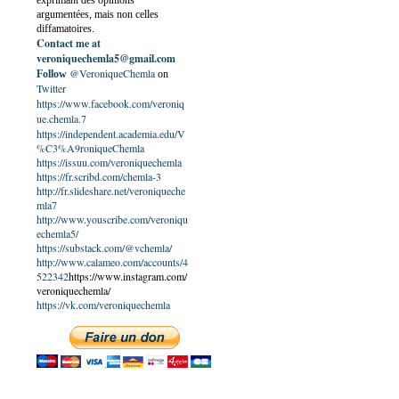
exprimant des opinions
argumentées, mais non celles
diffamatoires.
Contact me at
veroniquechemla5@gmail.com
@VeroniqueChemla
Follow
on
Twitter
https://www.facebook.com/veroniq
ue.chemla.7
https://independent.academia.edu/V
%C3%A9roniqueChemla
https://issuu.com/veroniquechemla
https://fr.scribd.com/chemla-3
http://fr.slideshare.net/veroniqueche
mla7
http://www.youscribe.com/veroniqu
echemla5/
https://substack.com/@vchemla/
http://www.calameo.com/accounts/4
522342
https://www.instagram.com/
veroniquechemla/
https://vk.com/veroniquechemla