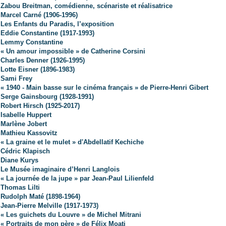
Zabou Breitman, comédienne, scénariste et réalisatrice
Marcel Carné (1906-1996)
Les Enfants du Paradis, l’exposition
Eddie Constantine (1917-1993)
Lemmy Constantine
« Un amour impossible » de Catherine Corsini
Charles Denner (1926-1995)
Lotte Eisner (1896-1983)
Sami Frey
« 1940 - Main basse sur le cinéma français » de Pierre-Henri Gibert
Serge Gainsbourg (1928-1991)
Robert Hirsch (1925-2017)
Isabelle Huppert
Marlène Jobert
Mathieu Kassovitz
« La graine et le mulet » d'Abdellatif Kechiche
Cédric Klapisch
Diane Kurys
Le Musée imaginaire d’Henri Langlois
« La journée de la jupe » par Jean-Paul Lilienfeld
Thomas Lilti
Rudolph Maté (1898-1964)
Jean-Pierre Melville (1917-1973)
« Les guichets du Louvre » de Michel Mitrani
« Portraits de mon père » de Félix Moati