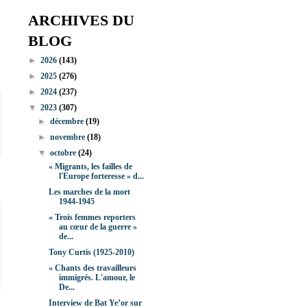
ARCHIVES DU
BLOG
►
2026
(143)
►
2025
(276)
►
2024
(237)
▼
2023
(307)
►
décembre
(19)
►
novembre
(18)
▼
octobre
(24)
« Migrants, les failles de
l'Europe forteresse » d...
Les marches de la mort
1944-1945
« Trois femmes reporters
au cœur de la guerre »
de...
Tony Curtis (1925-2010)
« Chants des travailleurs
immigrés. L'amour, le
De...
Interview de Bat Ye’or sur