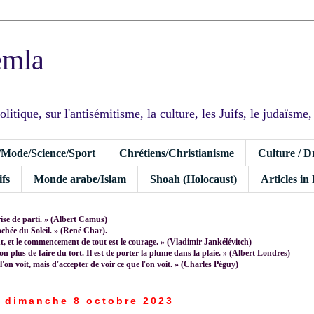
emla
tique, sur l'antisémitisme, la culture, les Juifs, le judaïsme, I
/Mode/Science/Sport
Chrétiens/Christianisme
Culture / D
fs
Monde arabe/Islam
Shoah (Holocaust)
Articles in
rise de parti. » (Albert Camus)
rochée du Soleil. » (René Char).
 et le commencement de tout est le courage. » (Vladimir Jankélévitch)
non plus de faire du tort. Il est de porter la plume dans la plaie. » (Albert Londres)
 l'on voit, mais d'accepter de voir ce que l'on voit. » (Charles Péguy)
dimanche 8 octobre 2023