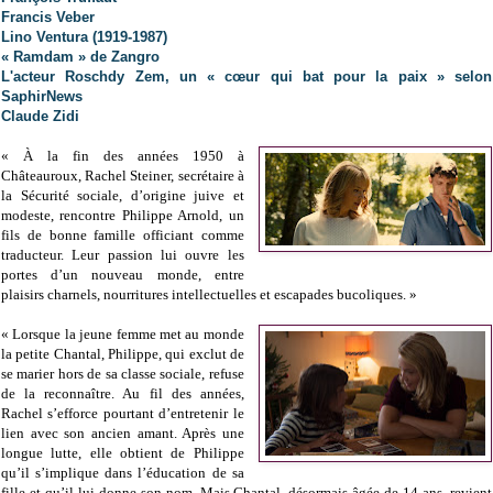
Francis Veber
Lino Ventura (1919-1987)
« Ramdam » de Zangro
L'acteur Roschdy Zem, un « cœur qui bat pour la paix » selon
SaphirNews
Claude Zidi
« À la fin des années 1950 à
Châteauroux, Rachel Steiner, secrétaire à
la Sécurité sociale, d’origine juive et
modeste, rencontre Philippe Arnold, un
fils de bonne famille officiant comme
traducteur. Leur passion lui ouvre les
portes d’un nouveau monde, entre
plaisirs charnels, nourritures intellectuelles et escapades bucoliques.
»
« Lorsque la jeune femme met au monde
la petite Chantal, Philippe, qui exclut de
se marier hors de sa classe sociale, refuse
de la reconnaître. Au fil des années,
Rachel s’efforce pourtant d’entretenir le
lien avec son ancien amant. Après une
longue lutte, elle obtient de Philippe
qu’il s’implique dans l’éducation de sa
fille et qu’il lui donne son nom. Mais Chantal, désormais âgée de 14 ans, revient