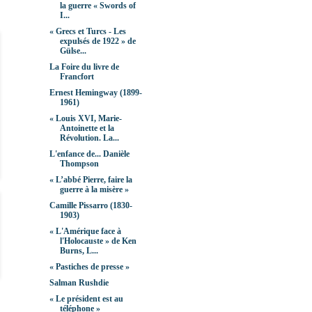
la guerre « Swords of
I...
« Grecs et Turcs - Les
expulsés de 1922 » de
Gülse...
La Foire du livre de
Francfort
Ernest Hemingway (1899-
1961)
« Louis XVI, Marie-
Antoinette et la
Révolution. La...
L'enfance de... Danièle
Thompson
« L’abbé Pierre, faire la
guerre à la misère »
Camille Pissarro (1830-
1903)
« L'Amérique face à
l'Holocauste » de Ken
Burns, L...
« Pastiches de presse »
Salman Rushdie
« Le président est au
téléphone »