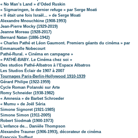
« No Man’s Land » d’Oded Ruskin
« Sigmaringen, le dernier refuge » par Serge Moati
« Il était une fois Israël... » de Serge Moati
Alexandre Mnouchkine (1908-1993)
Jean-Pierre Mocky (1929-2019)
Jeanne Moreau (1928-2017)
Bernard Natan (1886-1942)
« Charles Pathé et Léon Gaumont. Premiers géants du cinéma » par
Emmanuelle Nobecourt
Pathé-Rural. « Cinéma en campagne »
« PATHÉ-BABY. Le Cinéma chez soi »
Des studios Pathé-Albatros à l’Espace Albatros
Les Studios Éclair de 1907 à 2007
Tournages Paris-Berlin-Hollywood 1910-1939
Gérard Philipe (1922-1959)
Cycle Roman Polanski sur Arte
Romy Schneider (1938-1982)
« Amnesia » de Barbet Schroeder
« Mumu » de Joël Séria
Simone Signoret (1921-1985)
Simone Simon (1911-2005)
Robert Siodmak (1900-1973)
L'enfance de... Danièle Thompson
Alexandre Trauner (1906-1993), décorateur de cinéma
François Truffaut