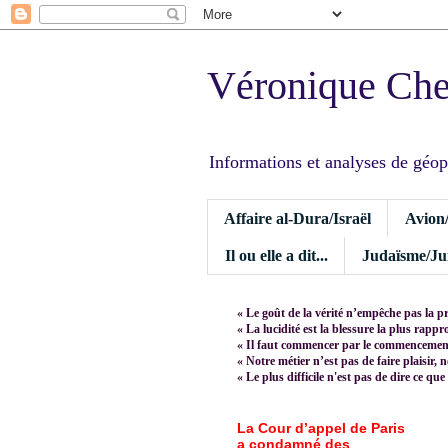
Véronique Ch
Informations et analyses de géopoli
Affaire al-Dura/Israël
Avion
Il ou elle a dit...
Judaïsme/Jui
« Le goût de la vérité n’empêche pas la p
« La lucidité est la blessure la plus rapp
« Il faut commencer par le commencement,
« Notre métier n’est pas de faire plaisir, 
« Le plus difficile n'est pas de dire ce que
La Cour d’appel de Paris
a condamné des