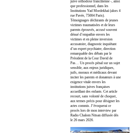
juive orthodoxe francilienne -, ainsi
que professionnel, dans les
Institutions Yad Mordekhaï (alors 4
rue Pavée, 75004 Paris).
Témoignages déchirants de jeunes
victimes traumatisées et de leurs
parents éprouvés, accusé souvent
dénué d’empathie envers les
victimes et en pleine inversion
accusatoire, diagnostic inquiétant
d’un expert psychiatre, direction
remarquable des débats par le
Président de la Cour David de
Pas… Un procès pénal sur un sujet
sensible, aux enjeux juridiques,
juifs, moraux et médicaux devant
inciter les parents et donateurs à une
exigence vitale envers les
institutions juives françaises
accueillant des enfants. Cet article
recourt, sans volonté de choquer,
aux termes précis pour désigner les
actes commis. J’évoquerai ce
procès lors de mon interview par
Radio Chalom Nitsan diffusée dès
le 26 mars 2026.