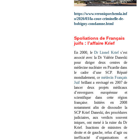
https://www.veroniquechemla.inf
o/2026/03/la-cour-criminelle-de-
bobigny-condamne.html
Spoliations de Français
juifs : l’affaire Krief
En 2000, le
Dr Lionel Krief
s’est
associé avec la Dr Valérie Daneski
pour diriger deux centres de
médecine nucléaire en Picardie dans
le cadre d’une SCP.
Réputé
mondialement, ce
médecin Français
Juif
brillant a envisagé en 2007 de
lancer deux projets médicaux
d’envergures européenne et
scientifique dans cette région
française.
Initiées en 2008
notamment afin de dissoudre la
SCP Krief Daneski, des procédures
judiciaires, aux verdicts souvent
iniques, ont mené à la ruine du Dr
Krief.
Inactions de ministres de
droite et de gauche, refus d’agir ou
inefficacité d’organisations et