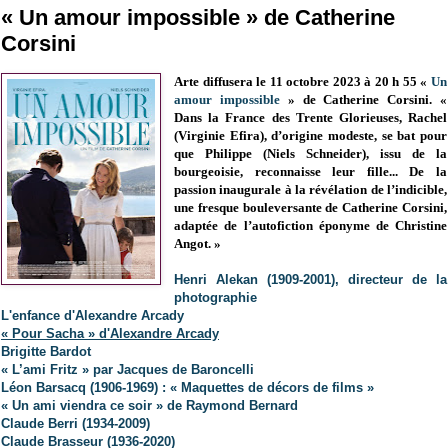
« Un amour impossible » de Catherine
Corsini
Arte diffusera le 11 octobre 2023 à 20 h 55 «
Un
amour impossible
» de Catherine Corsini. «
Dans la France des Trente Glorieuses, Rachel
(Virginie Efira), d’origine modeste, se bat pour
que Philippe (Niels Schneider), issu de la
bourgeoisie, reconnaisse leur fille... De la
passion inaugurale à la révélation de l’indicible,
une fresque bouleversante de Catherine Corsini,
adaptée de l’autofiction éponyme de Christine
Angot. »
Henri Alekan (1909-2001), directeur de la
photographie
L'enfance d'Alexandre Arcady
« Pour Sacha » d'Alexandre Arcady
Brigitte Bardot
« L’ami Fritz » par Jacques de Baroncelli
Léon Barsacq (1906-1969) : « Maquettes de décors de films »
« Un ami viendra ce soir » de Raymond Bernard
Claude Berri (1934-2009)
Claude Brasseur (1936-2020)