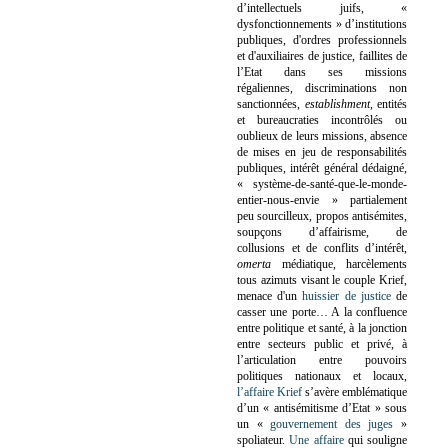
d’intellectuels juifs, «
dysfonctionnements » d’institutions
publiques, d'ordres professionnels
et d'auxiliaires de justice, faillites de
l’Etat dans ses missions
régaliennes, discriminations non
sanctionnées,
establishment
, entités
et bureaucraties incontrôlés ou
oublieux de leurs missions, absence
de mises en jeu de responsabilités
publiques, intérêt général dédaigné,
« système-de-santé-que-le-monde-
entier-nous-envie » partialement
peu sourcilleux, propos antisémites,
soupçons d’affairisme, de
collusions et de conflits d’intérêt,
omerta
médiatique, harcèlements
tous azimuts visant le couple Krief,
menace d'un
huissier de justice
de
casser une porte…
A la confluence
entre politique et santé, à la jonction
entre secteurs public et privé, à
l’articulation entre pouvoirs
politiques nationaux et locaux,
l’affaire Krief
s’avère emblématique
d’un « antisémitisme d’Etat » sous
un «
gouvernement des juges
»
spoliateur.
Une affaire
qui souligne