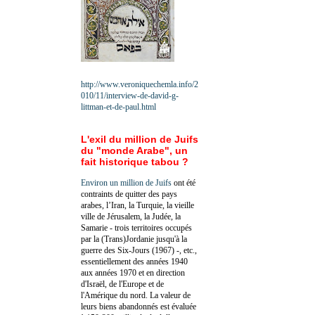
http://www.veroniquechemla.info/2
010/11/interview-de-david-g-
littman-et-de-paul.html
L'exil du million de Juifs
du "monde Arabe", un
fait historique tabou ?
Environ un million de Juifs
ont été
contraints de quitter des pays
arabes, l’Iran, la Turquie, la vieille
ville de Jérusalem, la Judée, la
Samarie - trois territoires occupés
par la (Trans)Jordanie jusqu'à la
guerre des Six-Jours (1967) -, etc.,
essentiellement des années 1940
aux années 1970 et en direction
d'Israël, de l'Europe et de
l'Amérique du nord. La valeur de
leurs biens abandonnés est évaluée