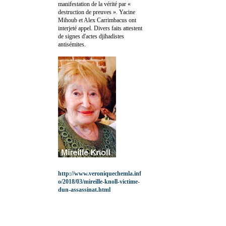
manifestation de la vérité par «
destruction de preuves ». Yacine
Mihoub et Alex Carrimbacus ont
interjeté appel. Divers faits attestent
de signes d'actes djihadistes
antisémites.
http://www.veroniquechemla.inf
o/2018/03/mireille-knoll-victime-
dun-assassinat.html