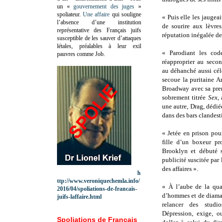
un «
gouvernement des juges
»
spoliateur.
Une affaire
qui souligne
« Puis elle les jaugea
l’absence d’une institution
de sourire aux lèvres
représentative des Français juifs
réputation inégalée d
susceptible de les sauver d’attaques
létales, préalables à leur exil
« Parodiant les co
pauvres comme Job.
réapproprier au secon
au déhanché aussi cél
secoue la puritaine 
Broadway avec sa premi
sobrement titrée
Sex
,
une autre, Drag, dédiée
dans des bars clandes
« Jetée en prison pou
fille d’un boxeur pr
Brooklyn et débuté s
publicité suscitée par
des affaires ».
h
ttp://www.veroniquechemla.info/
« À l’aube de la qua
2016/04/spoliations-de-francais-
d’hommes et de diama
juifs-laffaire.html
relancer des studi
Dépression, exige, o
Spoliations de Français