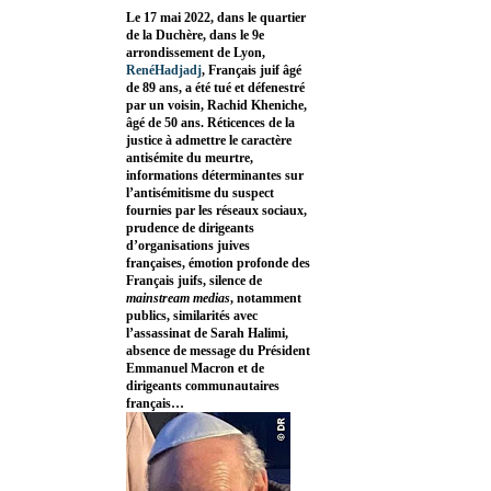
Le 17 mai 2022, dans le quartier
de la Duchère, dans le 9e
arrondissement de Lyon,
RenéHadjadj
, Français juif âgé
de 89 ans, a été tué et défenestré
par un voisin, Rachid Kheniche,
âgé de 50 ans. Réticences de la
justice à admettre le caractère
antisémite du meurtre,
informations déterminantes sur
l’antisémitisme du suspect
fournies par les réseaux sociaux,
prudence de dirigeants
d’organisations juives
françaises, émotion profonde des
Français juifs, silence de
mainstream medias
, notamment
publics, similarités avec
l’assassinat de Sarah Halimi,
absence de message du Président
Emmanuel Macron et de
dirigeants communautaires
français…