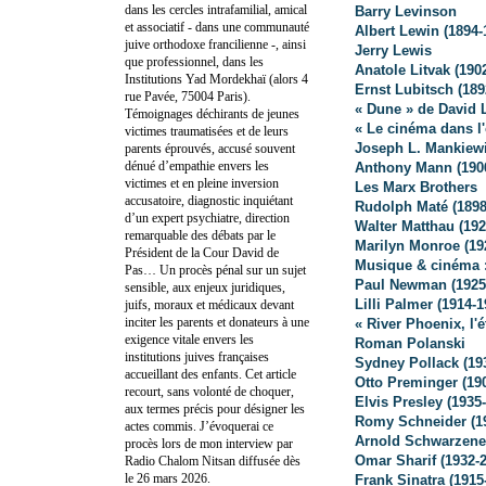
dans les cercles intrafamilial, amical
Barry Levinson
et associatif - dans une communauté
Albert Lewin (1894-
juive orthodoxe francilienne -, ainsi
Jerry Lewis
que professionnel, dans les
Anatole Litvak (190
Institutions Yad Mordekhaï (alors 4
Ernst Lubitsch (189
rue Pavée, 75004 Paris).
« Dune » de David 
Témoignages déchirants de jeunes
« Le cinéma dans l
victimes traumatisées et de leurs
Joseph L. Mankiewi
parents éprouvés, accusé souvent
dénué d’empathie envers les
Anthony Mann (190
victimes et en pleine inversion
Les Marx Brothers
accusatoire, diagnostic inquiétant
Rudolph Maté (1898
d’un expert psychiatre, direction
Walter Matthau (192
remarquable des débats par le
Marilyn Monroe (19
Président de la Cour David de
Musique & cinéma :
Pas… Un procès pénal sur un sujet
Paul Newman (1925
sensible, aux enjeux juridiques,
Lilli Palmer (1914-1
juifs, moraux et médicaux devant
inciter les parents et donateurs à une
« River Phoenix, l'é
exigence vitale envers les
Roman Polanski
institutions juives françaises
Sydney Pollack (19
accueillant des enfants. Cet article
Otto Preminger (19
recourt, sans volonté de choquer,
Elvis Presley (1935
aux termes précis pour désigner les
Romy Schneider (1
actes commis. J’évoquerai ce
Arnold Schwarzene
procès lors de mon interview par
Omar Sharif (1932-
Radio Chalom Nitsan diffusée dès
le 26 mars 2026.
Frank Sinatra (1915