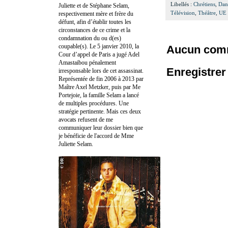
Libellés :
Chrétiens
,
Dan
Juliette et de Stéphane Selam,
Télévision
,
Théâtre
,
UE 
respectivement mère et frère du
défunt, afin d’établir toutes les
circonstances de ce crime et la
condamnation du ou d(es)
coupable(s). Le 5 janvier 2010, la
Aucun comm
Cour d’appel de Paris a jugé Adel
Amastaibou pénalement
Enregistre
irresponsable lors de cet assassinat.
Représentée de fin 2006 à 2013 par
Maître Axel Metzker, puis par Me
Portejoie, la famille Selam a lancé
de multiples procédures. Une
stratégie pertinente. Mais ces deux
avocats refusent de me
communiquer leur dossier bien que
je bénéficie de l'accord de Mme
Juliette Selam.