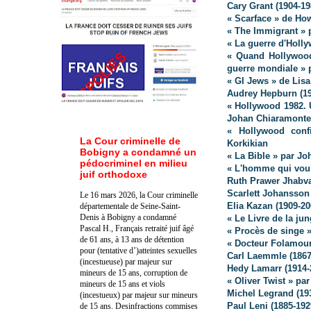
Cary Grant (1904-19
« Scarface » de H
« The Immigrant » 
« La guerre d'Holly
« Quand Hollywood
guerre mondiale » p
« GI Jews » de Lis
Audrey Hepburn (19
« Hollywood 1982. 
Johan Chiaramonte
« Hollywood conf
La Cour criminelle de
Korkikian
Bobigny a condamné un
« La Bible » par J
pédocriminel en milieu
« L'homme qui voul
juif orthodoxe
Ruth Prawer Jhabva
Scarlett Johansson
Le 16 mars 2026, la Cour criminelle
Elia Kazan (1909-20
départementale de Seine-Saint-
Denis à Bobigny a condamné
« Le Livre de la ju
Pascal H., Français retraité juif âgé
« Procès de singe 
de 61 ans, à 13 ans de détention
« Docteur Folamour
pour (tentative d’)atteintes sexuelles
Carl Laemmle (1867-
(incestueuse) par majeur sur
Hedy Lamarr (1914-2
mineurs de 15 ans, corruption de
« Oliver Twist » pa
mineurs de 15 ans et viols
Michel Legrand (19
(incestueux) par majeur sur mineurs
Paul Leni (1885-192
de 15 ans. Des
infractions commises