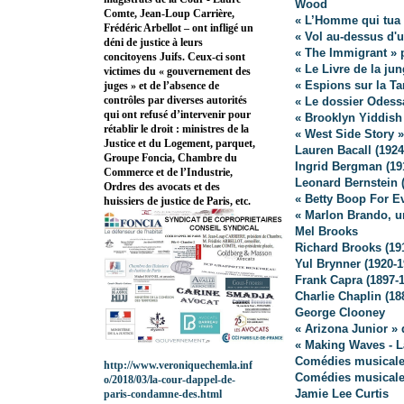
Wood
Comte, Jean-Loup Carrière,
« L’Homme qui tua 
Frédéric Arbellot – ont infligé un
« Vol au-dessus d'
déni de justice à leurs
« The Immigrant » 
concitoyens Juifs. Ceux-ci sont
« Le Livre de la ju
victimes du « gouvernement des
« Espions sur la Ta
juges » et de l’absence de
contrôles par diverses autorités
« Le dossier Odess
qui ont refusé d’intervenir pour
« Brooklyn Yiddish
rétablir le droit : ministres de la
« West Side Story 
Justice et du Logement, parquet,
Lauren Bacall (1924
Groupe Foncia, Chambre du
Ingrid Bergman (19
Commerce et de l’Industrie,
Leonard Bernstein 
Ordres des avocats et des
« Betty Boop For Ev
huissiers de justice de Paris, etc.
« Marlon Brando, u
Mel Brooks
Richard Brooks (19
Yul Brynner (1920-1
Frank Capra (1897-
Charlie Chaplin (18
George Clooney
« Arizona Junior »
« Making Waves - L
Comédies musicales
http://www.veroniquechemla.inf
Comédies musicales
o/2018/03/la-cour-dappel-de-
Jamie Lee Curtis
paris-condamne-des.html