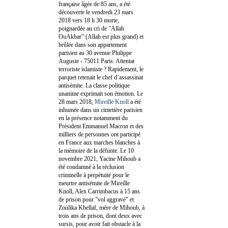
française âgée de 85 ans, a été
découverte le vendredi 23 mars
2018 vers 18 h 30 morte,
poignardée au cri de "Allah
OuAkbar" (Allah est plus grand) et
brûlée dans son appartement
parisien au 30 avenue Philippe
Auguste - 75011 Paris. Attentat
terroriste islamiste ? Rapidement, le
parquet retenait le chef d’assassinat
antisémite. La classe politique
unanime exprimait son émotion. Le
28 mars 2018,
Mireille Knoll
a été
inhumée dans un cimetière parisien
en la présence notamment du
Président Emmanuel Macron et des
milliers de personnes ont participé
en France aux marches blanches à
la mémoire de la défunte. Le 10
novembre 2021, Yacine Mihoub a
été condamné à la réclusion
criminelle à perpétuité pour le
meurtre antisémite de Mireille
Knoll, Alex Carrimbacus à 15 ans
de prison pour "vol aggravé" et
Zoulika Khellaf, mère de Mihoub, à
trois ans de prison, dont deux avec
sursis, pour avoir fait obstacle à la