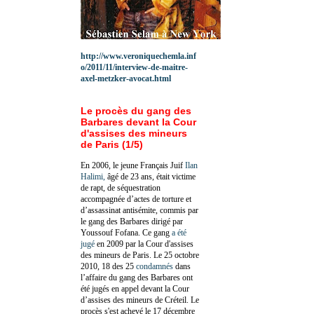
http://www.veroniquechemla.inf
o/2011/11/interview-de-maitre-
axel-metzker-avocat.html
Le procès du gang des
Barbares devant la Cour
d'assises des mineurs
de Paris (1/5)
En 2006, le jeune Français Juif
Ilan
Halimi,
âgé de 23 ans, était victime
de rapt, de séquestration
accompagnée d’actes de torture et
d’assassinat antisémite, commis par
le gang des Barbares dirigé par
Youssouf Fofana. Ce gang
a été
jugé
en 2009 par la Cour d'assises
des mineurs de Paris. Le 25 octobre
2010, 18 des 25
condamnés
dans
l’affaire du gang des Barbares ont
été jugés en appel devant la Cour
d’assises des mineurs de Créteil. Le
procès s'est achevé le 17 décembre