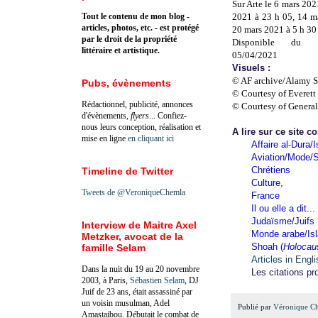
Sur Arte le 6 mars 202
Tout le contenu de mon blog -
2021 à 23 h 05, 14 m
articles, photos, etc. - est protégé
20 mars 2021 à 5 h 30
par le droit de la propriété
Disponible du 
littéraire et artistique.
05/04/2021
Visuels :
© AF archive/Alamy S
Pubs, évènements
© Courtesy of Everett
Rédactionnel, publicité, annonces
© Courtesy of Genera
d'évènements,
flyers
... Confiez-
nous leurs conception, réalisation et
A lire sur ce site c
mise en ligne
en cliquant ici
Affaire al-Dura/I
Aviation/Mode/S
Chrétiens
Timeline de Twitter
Culture
,
Tweets de @VeroniqueChemla
France
Il ou elle a dit...
Judaïsme/Juifs
Interview de Maitre Axel
Monde arabe/Is
Metzker, avocat de la
Shoah (
Holocau
famille Selam
Articles in Engl
Dans la nuit du 19 au 20 novembre
Les citations pr
2003, à Paris,
Sébastien Selam
, DJ
Juif de 23 ans, était assassiné par
un voisin musulman, Adel
Publié par
Véronique C
Amastaibou. Débutait le combat de