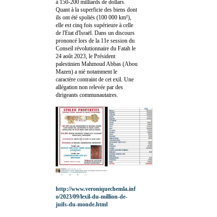
à 150-200 milliards de dollars.
Quant à la superficie des biens dont
ils ont été spoliés (100 000 km²),
elle est cinq fois supérieure à celle
de l'Etat d'Israël. Dans un discours
prononcé lors de la 11e session du
Conseil révolutionnaire du Fatah le
24 août 2023, le Président
palestinien Mahmoud Abbas (Abou
Mazen) a nié notamment le
caractère contraint de cet exil. Une
allégation non relevée par des
dirigeants communautaires.
http://www.veroniquechemla.inf
o/2023/09/lexil-du-million-de-
juifs-du-monde.html