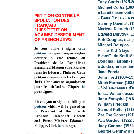
Tony Curtis (1925-2
Michael Curtiz (188
« La cité sans voil
PETITION CONTRE LA
« Bette Davis - La 
SPOLIATION DES
Sammy Davis Jr. (1
FRANÇAIS
Marlene Dietrich (1
JUIFS/PETITION
Edward Dmytryk (19
AGAINST DESPOILMENT
OF FRENCH JEWS
Kirk Douglas, star 
Michael Douglas
Je vous invite à signer
cette
« The Kid Stays in
pétition
bilingue français/anglais
Evans”, de Brett M
destinée à être remise au
Douglas Fairbanks 
Président de la République
« Juste une derniè
Emmanuel Macron et au Premier
Jane Fonda
ministre Edouard Philippe. Cette
pétition s'impose car les Français
John Ford (1894-19
Juifs n'ont aucune organisation
Miloš Forman (1932
pour les défendre. Cliquez
ici
« Vol au-dessus d'
pour signer.
fois... Vol au-des
John Forsythe (191
I invite you to sign that bilingual
William Friedkin
petition
which will be passed on
Samuel Fuller (1912
to President of the French
Zsa Zsa Gabor (191
Republic
Emmanuel Macron
Ava Gardner (1922-
and Prime Minister
Edouard
Philippe
.
Click
here
to sign.
Judy Garland (1922
George Gershwin (1