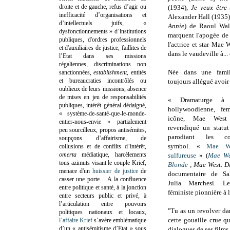
droite et de gauche, refus d’agir ou
(1934),
Je veux être
inefficacité d’organisations et
Alexander Hall (1935
d’intellectuels juifs, «
Annie
) de Raoul Wal
dysfonctionnements » d’institutions
marquent l'apogée de 
publiques, d'ordres professionnels
l'actrice et star Mae
et d'auxiliaires de justice, faillites de
dans le vaudeville à...
l’Etat dans ses missions
régaliennes, discriminations non
Née dans une famil
sanctionnées,
establishment
, entités
et bureaucraties incontrôlés ou
toujours allégué avoir
oublieux de leurs missions, absence
de mises en jeu de responsabilités
« Dramaturge à 
publiques, intérêt général dédaigné,
hollywoodienne, fem
« système-de-santé-que-le-monde-
icône, Mae West
entier-nous-envie » partialement
revendiqué un statut
peu sourcilleux, propos antisémites,
parodiant les 
soupçons d’affairisme, de
symbol.
«
Mae W
collusions et de conflits d’intérêt,
omerta
médiatique, harcèlements
sulfureuse
» (
Mae We
tous azimuts visant le couple Krief,
Blonde
;
Mae West: D
menace d'un
huissier de justice
de
documentaire de Sa
casser une porte…
A la confluence
Julia Marchesi. 
entre politique et santé, à la jonction
féministe pionnière à 
entre secteurs public et privé, à
l’articulation entre pouvoirs
"Tu as un revolver da
politiques nationaux et locaux,
cette gouaille crue 
l’affaire Krief
s’avère emblématique
d’un « antisémitisme d’Etat » sous
dialogues de ses films