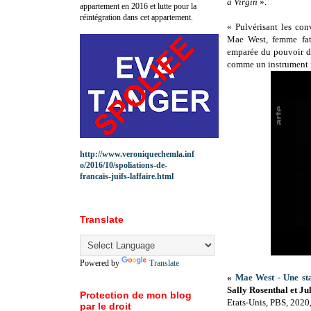
a Virgin
».
appartement en 2016 et lutte pour la
réintégration dans cet appartement.
« Pulvérisant les co
Mae West, femme fa
emparée du pouvoir d
comme un instrument i
http://www.veroniquechemla.inf
o/2016/10/spoliations-de-
francais-juifs-laffaire.html
Translate
Powered by
Translate
«
Mae West - Une sta
Sally Rosenthal et J
Protection de mon blog
Etats-Unis, PBS, 2020
par le droit