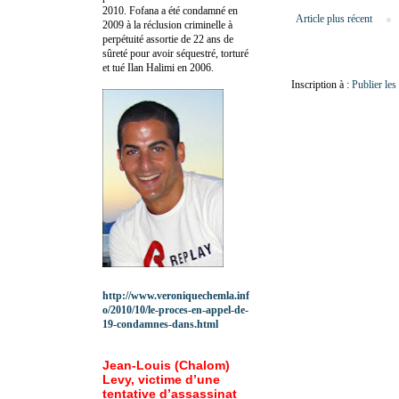
2010.
Fofana a été c
ondamné en
Article plus récent
2009 à la réclusion criminelle à
perpétuité assortie de 22 ans de
sûreté pour avoir séquestré, torturé
et tué Ilan Halimi en 2006.
Inscription à :
Publier le
http://www.veroniquechemla.inf
o/2010/10/le-proces-en-appel-de-
19-condamnes-dans.html
Jean-Louis (Chalom)
Levy, victime d’une
tentative d’assassinat