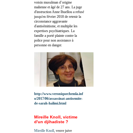
voisin musulman d’origine
malienne et âgé de 27 ans. La juge
d'instruction Anne Ihuellou a refusé
jusqu'en février 2018 de retenir la
circonstance aggravante
d'antisémitisme, et multiplie les
expertises psychiatriques. La
famille a porté plainte contre la
police pour non assistance à
personne en danger.
http://www.veroniquechemla.inf
o/2017/06/assassinat-antisemite-
de-sarah-halimi.html
Mireille Knoll, victime
d'un djihadiste ?
Mireille Knoll
, veuve juive