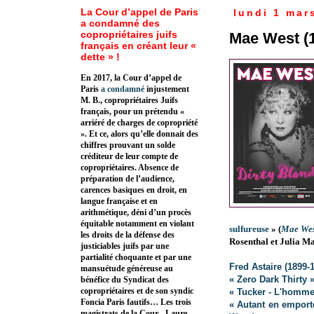
La Cour d’appel de Paris
lundi 1 mar
a condamné des
copropriétaires juifs
Mae West (
français en créant leur «
dette » !
En 2017, la Cour d’appel de
Paris
a condamné
injustement
M. B., copropriétaires Juifs
français, pour un prétendu «
arriéré de charges de copropriété
». Et ce, alors qu’elle donnait des
chiffres prouvant un solde
créditeur de leur compte de
copropriétaires. Absence de
préparation de l’audience,
carences basiques en droit, en
langue française et en
arithmétique, déni d’un procès
équitable notamment en violant
sulfureuse
» (
Mae Wes
les droits de la défense des
Rosenthal et Julia Ma
justiciables juifs par une
partialité choquante et par une
Fred Astaire
(1899-
mansuétude généreuse au
« Zero Dark Thirty 
bénéfice du Syndicat des
copropriétaires et de son syndic
« Tucker - L'homme
Foncia Paris fautifs… Les trois
« Autant en emport
magistrats de la Cour - Laure