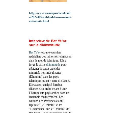
http://www.veroniquechemla.inf
o/2022/08/eyal-hadda-assassinat-
antisemite.html
Interview de Bat Ye’or
sur la dhimmitude
Bat Ye’or
est une essayiste
spécialiste des minorités religieuses
dans le monde islamique. Elle a
forgé le terme
dhimmitude
pour
désigner le statut cruel des
minorités non-musulmanes
(Dhimmis) dans les pays
islamiques ou en « terre d’islam ».
Elle a aussi analysé Eurabia,
alliance euro-arabe visant à unir
l’Europe aux pays arabes dans un
ensemble méditerranéen. Les
éditions Les Provinciales ont
republié "Le Dhimmi" et les
"Documents" sur le "Dhimmi" de
Bat Ye'or. Un essai pionnier dont la