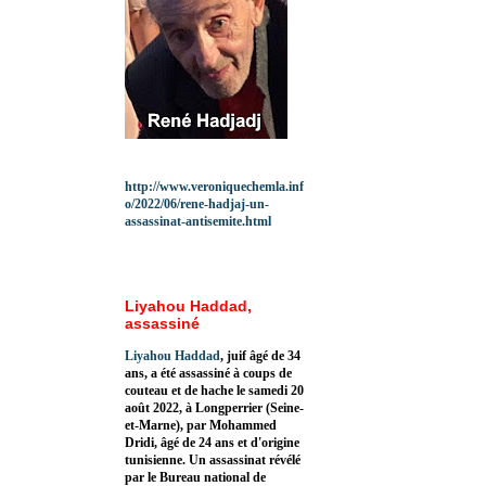
http://www.veroniquechemla.inf
o/2022/06/rene-hadjaj-un-
assassinat-antisemite.html
Liyahou Haddad,
assassiné
Liyahou Haddad
, juif âgé de 34
ans, a été assassiné à coups de
couteau et de hache le samedi 20
août 2022, à Longperrier (Seine-
et-Marne), par Mohammed
Dridi, âgé de 24 ans et d'origine
tunisienne. Un assassinat révélé
par le Bureau national de