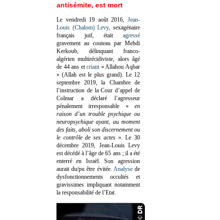
antisémite, est mort
Le vendredi 19 août 2016,
Jean-
Louis (Chalom) Levy
, sexagénaire
français juif, était
agressé
gravement au couteau par Mehdi
Kerkoub, délinquant franco-
algérien multirécidiviste, alors âgé
de 44 ans et
criant
« Allahou Aqbar
» (Allah est le plus grand). Le 12
septembre 2019, la Chambre de
l’instruction de la Cour d’appel de
Colmar a déclaré l’agresseur
pénalement irresponsable
«
en
raison d’un trouble psychique ou
neuropsychique ayant, au moment
des faits, aboli son discernement ou
le contrôle de ses actes
»
. Le 30
décembre 2019, Jean-Louis Levy
est décédé à l’âge de 65 ans ; il a été
enterré en Israël. Son agression
aurait du/pu être évitée.
Analyse
de
dysfonctionnements occultés et
gravissimes impliquant notamment
la responsabilité de l’Etat.