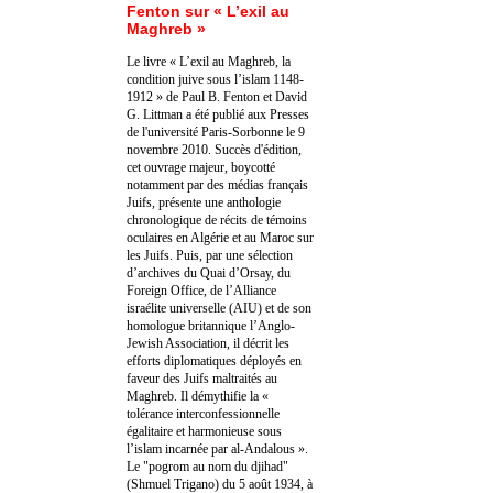
Fenton sur « L’exil au
Maghreb »
Le livre « L’exil au Maghreb, la
condition juive sous l’islam 1148-
1912 » de Paul B. Fenton et David
G. Littman a été publié aux Presses
de l'université Paris-Sorbonne le 9
novembre 2010. Succès d'édition,
cet ouvrage majeur, boycotté
notamment par des médias français
Juifs, présente une anthologie
chronologique de récits de témoins
oculaires en Algérie et au Maroc sur
les Juifs. Puis, par une sélection
d’archives du Quai d’Orsay, du
Foreign Office, de l’Alliance
israélite universelle (AIU) et de son
homologue britannique l’Anglo-
Jewish Association, il décrit les
efforts diplomatiques déployés en
faveur des Juifs maltraités au
Maghreb. Il démythifie la «
tolérance interconfessionnelle
égalitaire et harmonieuse sous
l’islam incarnée par al-Andalous ».
Le "pogrom au nom du djihad"
(Shmuel Trigano) du 5 août 1934, à