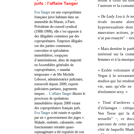
dollar à celui du dir
juifs : l’affaire Tanger
l’auteure et la costumi
Eva Tanger
est une copropriétaire
« De
Lady Lou
à
Je n
française juive habitant dans un
rivale incarne alo
immeuble du Marais, à Paris.
Présidente du conseil syndical
hypersexualisée dont
(1988-1998), elle s’est opposée à
mauvaises actions, je
des illégalités commises par des
n’ai pas essayée" – ti
copropriétaires. Emprises illégales
sur des parties communes,
« Mais derrière le parf
convoitise et spéculation
intéressé sur la com
immobilières, soupçons
femmes et à la musique
d’antisémitisme, abus de majorité
en Assemblées générales de
copropriétaires, « mandat
« Exilée volontaire d
temporaire » de Me Michèle
Vegas à la soixantai
Lebossé, administratrice judiciaire,
studios qui lui rende
renouvelé depuis 2009, experts
vie, sans qu’elle ne 
judiciaires partiaux, jugements
résolument sexy. »
iniques…
L’affaire Tanger
illustre le
processus de spoliations
« Tissé d’archives d
immobilières depuis 2000 visant
d’éclairages – critiq
des copropriétaires français juifs.
Eva Tanger
a été ruinée et spoliée
Von Teese qui la d
par un « gouvernement des juges ».
sexuelle" −, ce docu
Malade, endettée, calomniée, cette
parcours de cette pio
fonctionnaire retraitée quasi-
côté de laquelle Mad
septuagénaire a été expulsée de son