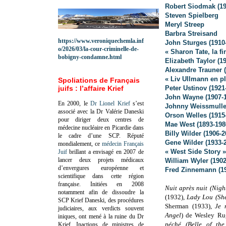
Robert Siodmak (19
Steven Spielberg
Meryl Streep
Barbra Streisand
https://www.veroniquechemla.inf
John Sturges (1910
o/2026/03/la-cour-criminelle-de-
« Sharon Tate, la f
bobigny-condamne.html
Elizabeth Taylor (19
Alexandre Trauner 
« Liv Ullmann en p
Spoliations de Français
juifs : l’affaire Krief
Peter Ustinov (1921
John Wayne (1907-
En 2000, le
Dr Lionel Krief
s’est
Johnny Weissmuller
associé avec la Dr Valérie Daneski
Orson Welles (1915
pour diriger deux centres de
Mae West (1893-198
médecine nucléaire en Picardie dans
Billy Wilder (1906-2
le cadre d’une SCP.
Réputé
Gene Wilder (1933-
mondialement, ce
médecin Français
« West Side Story 
Juif
brillant a envisagé en 2007 de
lancer deux projets médicaux
William Wyler (1902
d’envergures européenne et
Fred Zinnemann (19
scientifique dans cette région
française.
Initiées en 2008
Nuit après nuit (Nigh
notamment afin de dissoudre la
(1932),
Lady Lou (Sh
SCP Krief Daneski, des procédures
Sherman (1933),
Je 
judiciaires, aux verdicts souvent
Angel
) de Wesley Ru
iniques, ont mené à la ruine du Dr
péché (Belle of the
Krief.
Inactions de ministres de