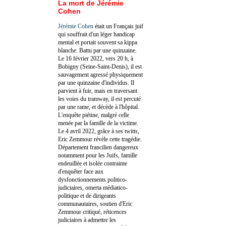
La mort de Jérémie
Cohen
Jérémie Cohen
était un Français juif
qui souffrait d'un léger handicap
mental et portait souvent sa kippa
blanche. Battu par une quinzaine.
Le 16 février 2022, vers 20 h, à
Bobigny (Seine-Saint-Denis), il est
sauvagement agressé physiquement
par une quinzaine d'individus. Il
parvient à fuir, mais en traversant
les voies du tramway, il est percuté
par une rame, et décède à l'hôpital.
L'enquête piétine, malgré celle
menée par la famille de la victime.
Le 4 avril 2022, grâce à ses twitts,
Eric Zemmour révèle cette tragédie.
Département francilien dangereux
notamment pour les Juifs, famille
endeuillée et isolée contrainte
d'enquêter face aux
dysfonctionnements politico-
judiciaires, omerta médiatico-
politique et de dirigeants
communautaires, soutien d'Eric
Zemmour critiqué, réticences
judiciaires à admettre les