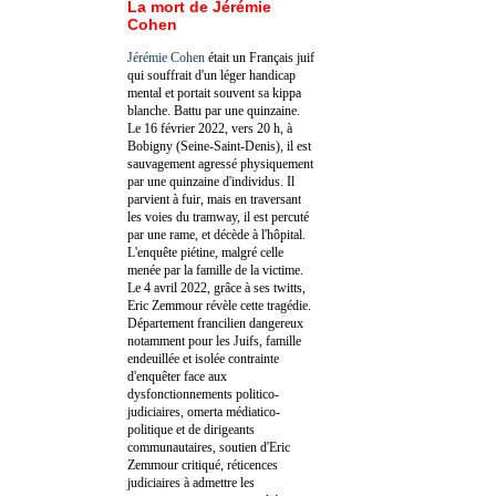
La mort de Jérémie
Cohen
Jérémie Cohen
était un Français juif
qui souffrait d'un léger handicap
mental et portait souvent sa kippa
blanche. Battu par une quinzaine.
Le 16 février 2022, vers 20 h, à
Bobigny (Seine-Saint-Denis), il est
sauvagement agressé physiquement
par une quinzaine d'individus. Il
parvient à fuir, mais en traversant
les voies du tramway, il est percuté
par une rame, et décède à l'hôpital.
L'enquête piétine, malgré celle
menée par la famille de la victime.
Le 4 avril 2022, grâce à ses twitts,
Eric Zemmour révèle cette tragédie.
Département francilien dangereux
notamment pour les Juifs, famille
endeuillée et isolée contrainte
d'enquêter face aux
dysfonctionnements politico-
judiciaires, omerta médiatico-
politique et de dirigeants
communautaires, soutien d'Eric
Zemmour critiqué, réticences
judiciaires à admettre les