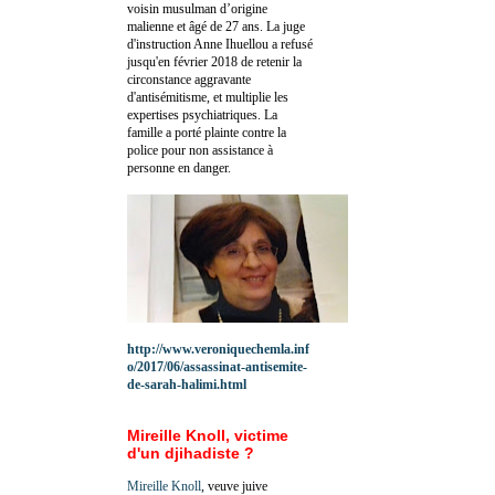
voisin musulman d’origine
malienne et âgé de 27 ans. La juge
d'instruction Anne Ihuellou a refusé
jusqu'en février 2018 de retenir la
circonstance aggravante
d'antisémitisme, et multiplie les
expertises psychiatriques. La
famille a porté plainte contre la
police pour non assistance à
personne en danger.
http://www.veroniquechemla.inf
o/2017/06/assassinat-antisemite-
de-sarah-halimi.html
Mireille Knoll, victime
d'un djihadiste ?
Mireille Knoll
, veuve juive