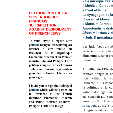
« La musique des s
« Mehitza. Ce que 
« L'œil et la main, 
PETITION CONTRE LA
La synagogue de la
SPOLIATION DES
Poussin et Moïse, h
FRANÇAIS
« Moïse et Aaron »
JUIFS/PETITION
Approfondir le dia
AGAINST DESPOILMENT
Jésus et l’islam » 
OF FRENCH JEWS
« Juifs & musulmans
Je vous invite à signer
cette
pétition
bilingue français/anglais
Les Juifs "sont arri
destinée à être remise au
persécutions chréti
Président de la République
dhimmitude, statut cr
Emmanuel Macron et au Premier
islamique.
ministre Edouard Philippe. Cette
pétition s'impose car les Français
Juifs n'ont aucune organisation
Au milieu du XIXe siè
pour les défendre. Cliquez
ici
capitale hongroise n
pour signer.
trois villes,
la c
influente, qui s’impo
I invite you to sign that bilingual
la politique et la cu
petition
which will be passed on
volonté d’intégration
to President of the French
en construisant sous
Republic
Emmanuel Macron
hongrois "la
Dohány
and Prime Minister
Edouard
synagogue
au style hy
Philippe
.
Click
here
to sign.
Hongrie est alors alli