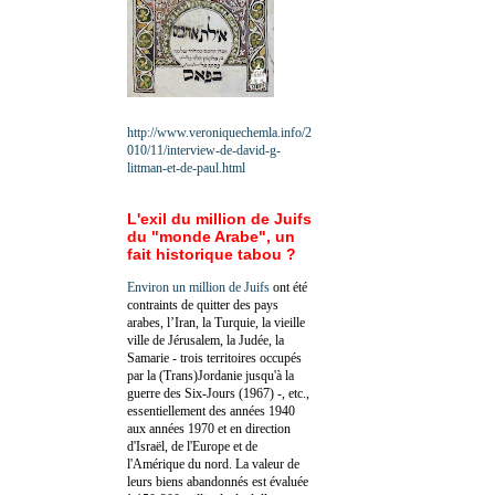
http://www.veroniquechemla.info/2
010/11/interview-de-david-g-
littman-et-de-paul.html
L'exil du million de Juifs
du "monde Arabe", un
fait historique tabou ?
Environ un million de Juifs
ont été
contraints de quitter des pays
arabes, l’Iran, la Turquie, la vieille
ville de Jérusalem, la Judée, la
Samarie - trois territoires occupés
par la (Trans)Jordanie jusqu'à la
guerre des Six-Jours (1967) -, etc.,
essentiellement des années 1940
aux années 1970 et en direction
d'Israël, de l'Europe et de
l'Amérique du nord. La valeur de
leurs biens abandonnés est évaluée