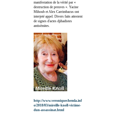
manifestation de la vérité par «
destruction de preuves ». Yacine
Mihoub et Alex Carrimbacus ont
interjeté appel. Divers faits attestent
de signes d'actes djihadistes
antisémites.
http://www.veroniquechemla.inf
o/2018/03/mireille-knoll-victime-
dun-assassinat.html