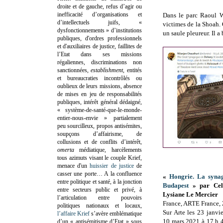
droite et de gauche, refus d’agir ou
inefficacité d’organisations et
Dans le parc Raoul W
d’intellectuels juifs, «
victimes de la Shoah.
dysfonctionnements » d’institutions
un saule pleureur. Il a
publiques, d'ordres professionnels
et d'auxiliaires de justice, faillites de
l’Etat dans ses missions
régaliennes, discriminations non
sanctionnées,
establishment
, entités
et bureaucraties incontrôlés ou
oublieux de leurs missions, absence
de mises en jeu de responsabilités
publiques, intérêt général dédaigné,
« système-de-santé-que-le-monde-
entier-nous-envie » partialement
peu sourcilleux, propos antisémites,
soupçons d’affairisme, de
collusions et de conflits d’intérêt,
omerta
médiatique, harcèlements
tous azimuts visant le couple Krief,
menace d'un
huissier de justice
de
casser une porte…
A la confluence
«
Hongrie. La syna
entre politique et santé, à la jonction
Budapest
» par Celi
entre secteurs public et privé, à
Lysiane Le Mercier
l’articulation entre pouvoirs
France, ARTE France, 
politiques nationaux et locaux,
Sur Arte les 23 janvi
l’affaire Krief
s’avère emblématique
10 mars 2021 à 17 h 
d’un « antisémitisme d’Etat » sous