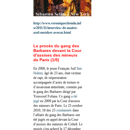
http://www.veroniquechemla.inf
o/2011/11/interview-de-maitre-
axel-metzker-avocat.html
Le procès du gang des
Barbares devant la Cour
d'assises des mineurs
de Paris (1/5)
En 2006, le jeune Français Juif
Ilan
Halimi,
âgé de 23 ans, était victime
de rapt, de séquestration
accompagnée d’actes de torture et
d’assassinat antisémite, commis par
le gang des Barbares dirigé par
Youssouf Fofana. Ce gang
a été
jugé
en 2009 par la Cour d'assises
des mineurs de Paris. Le 25 octobre
2010, 18 des 25
condamnés
dans
l’affaire du gang des Barbares ont
été jugés en appel devant la Cour
d’assises des mineurs de Créteil. Le
procès s'est achevé le 17 décembre