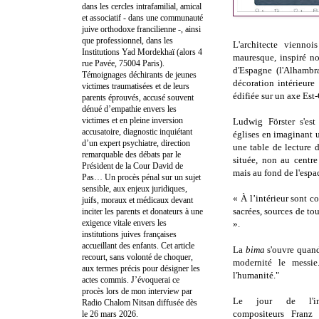
dans les cercles intrafamilial, amical
et associatif - dans une communauté
juive orthodoxe francilienne -, ainsi
que professionnel, dans les
L'architecte vienno
Institutions Yad Mordekhaï (alors 4
mauresque, inspiré n
rue Pavée, 75004 Paris).
d'Espagne (l'Alhambr
Témoignages déchirants de jeunes
décoration intérieure
victimes traumatisées et de leurs
édifiée sur un axe Est-
parents éprouvés, accusé souvent
dénué d’empathie envers les
victimes et en pleine inversion
Ludwig Förster s'est
accusatoire, diagnostic inquiétant
églises en imaginant u
d’un expert psychiatre, direction
une table de lecture d
remarquable des débats par le
située, non au centr
Président de la Cour David de
mais au fond de l'espa
Pas… Un procès pénal sur un sujet
sensible, aux enjeux juridiques,
« À l’intérieur sont c
juifs, moraux et médicaux devant
sacrées, sources de tou
inciter les parents et donateurs à une
exigence vitale envers les
».
institutions juives françaises
accueillant des enfants. Cet article
La
bima
s'ouvre quand
recourt, sans volonté de choquer,
modernité le messie
aux termes précis pour désigner les
l'humanité."
actes commis. J’évoquerai ce
procès lors de mon interview par
Le jour de l'ina
Radio Chalom Nitsan diffusée dès
compositeurs Franz 
le 26 mars 2026.