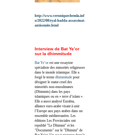
http://www.veroniquechemla.inf
o/2022/08/eyal-hadda-assassinat-
antisemite.html
Interview de Bat Ye’or
sur la dhimmitude
Bat Ye’or
est une essayiste
spécialiste des minorités religieuses
dans le monde islamique. Elle a
forgé le terme
dhimmitude
pour
désigner le statut cruel des
minorités non-musulmanes
(Dhimmis) dans les pays
islamiques ou en « terre d’islam ».
Elle a aussi analysé Eurabia,
alliance euro-arabe visant à unir
l’Europe aux pays arabes dans un
ensemble méditerranéen. Les
éditions Les Provinciales ont
republié "Le Dhimmi" et les
"Documents" sur le "Dhimmi" de
Bat Ye'or. Un essai pionnier dont la