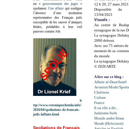
un «
gouvernement des juges
»
12 h 20, 27 mars 2021
spoliateur.
Une affaire
qui souligne
Disponible du 
l’absence d’une institution
13/04/2021
représentative des Français juifs
Visuels
:
susceptible de les sauver d’attaques
Au centre de Budap
létales, préalables à leur exil
synagogue de la rue 
pauvres comme Job.
La synagogue Dohányd
2000 debout.
Avec ses 75 mètres de
moment de sa construc
du monde.
La synagogue Dohány 
© ZED/ARTE
A lire sur ce blog :
Affaire al-Dura/Israël
Aviation/Mode/Sports
Chrétiens
Culture
h
France
ttp://www.veroniquechemla.info/
Il ou elle a dit...
2016/04/spoliations-de-francais-
Judaïsme/Juifs
juifs-laffaire.html
Monde arabe/Islam
Shoah (
Holocaust
)
Spoliations de Français
Articles in English