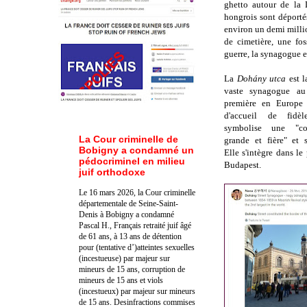
ghetto autour de la 
hongrois sont déporté
environ un demi millio
de cimetière, une fo
guerre, la synagogue 
La
Dohány utca
est l
vaste synagogue a
première en Europe 
d'accueil de fidèl
symbolise une "c
La Cour criminelle de
grande et fière" et 
Bobigny a condamné un
Elle s'intègre dans l
pédocriminel en milieu
Budapest.
juif orthodoxe
Le 16 mars 2026, la Cour criminelle
départementale de Seine-Saint-
Denis à Bobigny a condamné
Pascal H., Français retraité juif âgé
de 61 ans, à 13 ans de détention
pour (tentative d’)atteintes sexuelles
(incestueuse) par majeur sur
mineurs de 15 ans, corruption de
mineurs de 15 ans et viols
(incestueux) par majeur sur mineurs
de 15 ans. Des
infractions commises