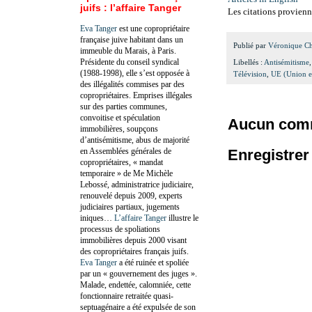
juifs : l’affaire Tanger
Les citations provienn
Eva Tanger
est une copropriétaire
française juive habitant dans un
Publié par
Véronique C
immeuble du Marais, à Paris.
Présidente du conseil syndical
Libellés :
Antisémitisme
(1988-1998), elle s’est opposée à
Télévision
,
UE (Union e
des illégalités commises par des
copropriétaires. Emprises illégales
sur des parties communes,
convoitise et spéculation
Aucun comm
immobilières, soupçons
d’antisémitisme, abus de majorité
en Assemblées générales de
Enregistre
copropriétaires, « mandat
temporaire » de Me Michèle
Lebossé, administratrice judiciaire,
renouvelé depuis 2009, experts
judiciaires partiaux, jugements
iniques…
L’affaire Tanger
illustre le
processus de spoliations
immobilières depuis 2000 visant
des copropriétaires français juifs.
Eva Tanger
a été ruinée et spoliée
par un « gouvernement des juges ».
Malade, endettée, calomniée, cette
fonctionnaire retraitée quasi-
septuagénaire a été expulsée de son