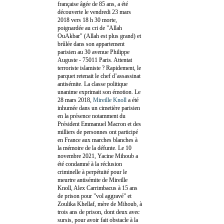
française âgée de 85 ans, a été
découverte le vendredi 23 mars
2018 vers 18 h 30 morte,
poignardée au cri de "Allah
OuAkbar" (Allah est plus grand) et
brûlée dans son appartement
parisien au 30 avenue Philippe
Auguste - 75011 Paris. Attentat
terroriste islamiste ? Rapidement, le
parquet retenait le chef d’assassinat
antisémite. La classe politique
unanime exprimait son émotion. Le
28 mars 2018,
Mireille Knoll
a été
inhumée dans un cimetière parisien
en la présence notamment du
Président Emmanuel Macron et des
milliers de personnes ont participé
en France aux marches blanches à
la mémoire de la défunte. Le 10
novembre 2021, Yacine Mihoub a
été condamné à la réclusion
criminelle à perpétuité pour le
meurtre antisémite de Mireille
Knoll, Alex Carrimbacus à 15 ans
de prison pour "vol aggravé" et
Zoulika Khellaf, mère de Mihoub, à
trois ans de prison, dont deux avec
sursis, pour avoir fait obstacle à la