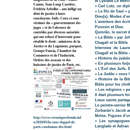
et Lysiane Le Merci
Comte, Jean-Loup Carrière,
« Carl Lutz, un dip
Frédéric Arbellot – ont infligé un
« Le fils de Saul »
déni de justice à leurs
Dieu(x), Modes d’e
concitoyens Juifs. Ceux-ci sont
L'aventure des écri
victimes du « gouvernement des
Poussin et Dieu
juges » et de l’absence de
Qumrân, le secret 
contrôles par diverses autorités
qui ont refusé d’intervenir pour
« La Bible » par J
rétablir le droit : ministres de la
Chagall et la Bible
Justice et du Logement, parquet,
Interview de Laure
Groupe Foncia, Chambre du
Chagall et la Bible 
Commerce et de l’Industrie,
« Histoire du judaï
Ordres des avocats et des
« En plusieurs foi(
huissiers de justice de Paris, etc.
« L’Exil des Juifs. 
« La Judée » sous l
« Histoire de la Bi
Bible pour les chré
« Les religions » p
Il était plusieurs 
Lieux saints parta
Le peintre-verrier M
Zurbarán's Jacob a
Moïse. Figures d’u
http://www.veroniquechemla.inf
« Les synagogues 
o/2018/03/la-cour-dappel-de-
Langlade et Adrian
paris-condamne-des.html