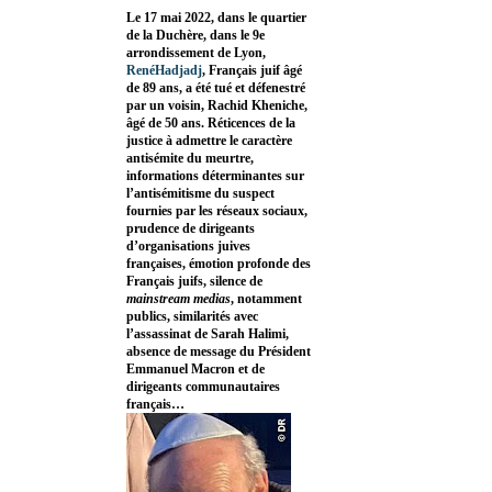
Le 17 mai 2022, dans le quartier
de la Duchère, dans le 9e
arrondissement de Lyon,
RenéHadjadj
, Français juif âgé
de 89 ans, a été tué et défenestré
par un voisin, Rachid Kheniche,
âgé de 50 ans. Réticences de la
justice à admettre le caractère
antisémite du meurtre,
informations déterminantes sur
l’antisémitisme du suspect
fournies par les réseaux sociaux,
prudence de dirigeants
d’organisations juives
françaises, émotion profonde des
Français juifs, silence de
mainstream medias
, notamment
publics, similarités avec
l’assassinat de Sarah Halimi,
absence de message du Président
Emmanuel Macron et de
dirigeants communautaires
français…