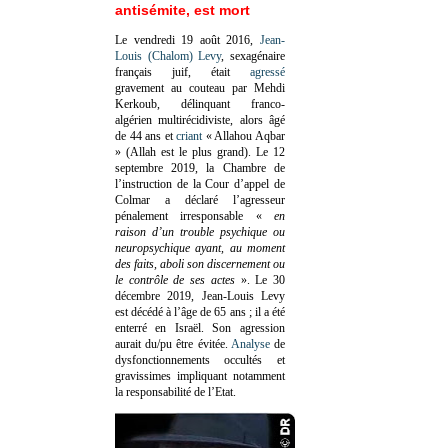
antisémite, est mort
Le vendredi 19 août 2016,
Jean-
Louis (Chalom) Levy
, sexagénaire
français juif, était
agressé
gravement au couteau par Mehdi
Kerkoub, délinquant franco-
algérien multirécidiviste, alors âgé
de 44 ans et
criant
« Allahou Aqbar
» (Allah est le plus grand). Le 12
septembre 2019, la Chambre de
l’instruction de la Cour d’appel de
Colmar a déclaré l’agresseur
pénalement irresponsable
«
en
raison d’un trouble psychique ou
neuropsychique ayant, au moment
des faits, aboli son discernement ou
le contrôle de ses actes
»
. Le 30
décembre 2019, Jean-Louis Levy
est décédé à l’âge de 65 ans ; il a été
enterré en Israël. Son agression
aurait du/pu être évitée.
Analyse
de
dysfonctionnements occultés et
gravissimes impliquant notamment
la responsabilité de l’Etat.