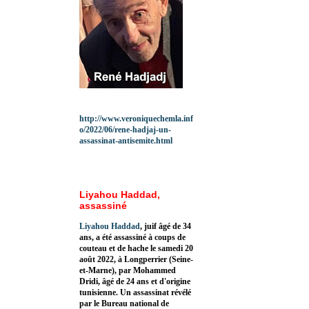
http://www.veroniquechemla.inf
o/2022/06/rene-hadjaj-un-
assassinat-antisemite.html
Liyahou Haddad,
assassiné
Liyahou Haddad
, juif âgé de 34
ans, a été assassiné à coups de
couteau et de hache le samedi 20
août 2022, à Longperrier (Seine-
et-Marne), par Mohammed
Dridi, âgé de 24 ans et d'origine
tunisienne. Un assassinat révélé
par le Bureau national de