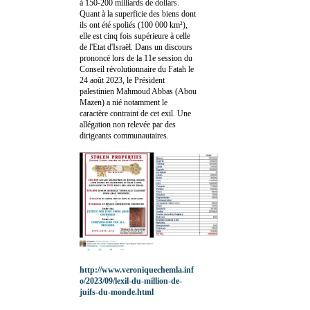
à 150-200 milliards de dollars.
Quant à la superficie des biens dont
ils ont été spoliés (100 000 km²),
elle est cinq fois supérieure à celle
de l'Etat d'Israël. Dans un discours
prononcé lors de la 11e session du
Conseil révolutionnaire du Fatah le
24 août 2023, le Président
palestinien Mahmoud Abbas (Abou
Mazen) a nié notamment le
caractère contraint de cet exil. Une
allégation non relevée par des
dirigeants communautaires.
http://www.veroniquechemla.inf
o/2023/09/lexil-du-million-de-
juifs-du-monde.html