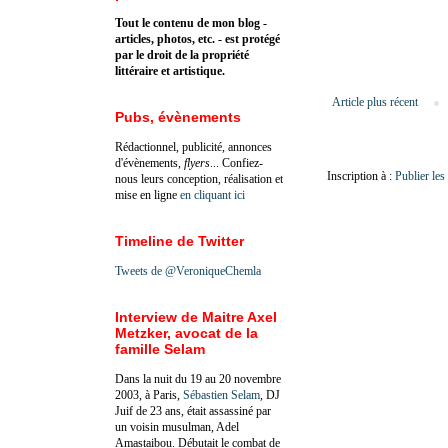
Tout le contenu de mon blog -
articles, photos, etc. - est protégé
par le droit de la propriété
littéraire et artistique.
Article plus récent
Pubs, évènements
Rédactionnel, publicité, annonces
d'évènements,
flyers
... Confiez-
Inscription à :
Publier le
nous leurs conception, réalisation et
mise en ligne
en cliquant ici
Timeline de Twitter
Tweets de @VeroniqueChemla
Interview de Maitre Axel
Metzker, avocat de la
famille Selam
Dans la nuit du 19 au 20 novembre
2003, à Paris,
Sébastien Selam
, DJ
Juif de 23 ans, était assassiné par
un voisin musulman, Adel
Amastaibou. Débutait le combat de