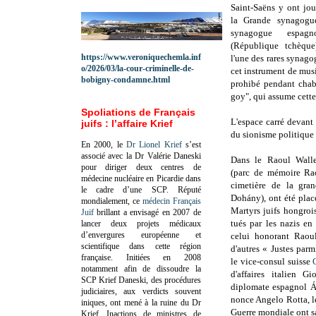
Saint-Saëns y ont jou
la Grande synagogu
synagogue espag
(République tchèque
https://www.veroniquechemla.inf
l'une des rares synago
o/2026/03/la-cour-criminelle-de-
cet instrument de mus
bobigny-condamne.html
prohibé pendant chabb
goy", qui assume cette
Spoliations de Français
L'espace carré devant
juifs : l’affaire Krief
du sionisme politique 
En 2000, le
Dr Lionel Krief
s’est
associé avec la Dr Valérie Daneski
Dans le Raoul Wall
pour diriger deux centres de
(parc de mémoire Ra
médecine nucléaire en Picardie dans
cimetière de la gra
le cadre d’une SCP.
Réputé
Dohány), ont été plac
mondialement, ce
médecin Français
Martyrs juifs hongroi
Juif
brillant a envisagé en 2007 de
tués par les nazis en
lancer deux projets médicaux
d’envergures européenne et
celui honorant Raou
scientifique dans cette région
d'autres « Justes parmi
française.
Initiées en 2008
le vice-consul suisse
notamment afin de dissoudre la
d'affaires italien Gi
SCP Krief Daneski, des procédures
diplomate espagnol Á
judiciaires, aux verdicts souvent
nonce Angelo Rotta, l
iniques, ont mené à la ruine du Dr
Guerre mondiale ont sa
Krief.
Inactions de ministres de