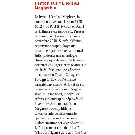
Fenton sur « L’exil au
Maghreb »
Le livre « L’exil au Maghreb, la
condition juive sous l’islam 1148-
1912 » de Paul B. Fenton et David
G. Littman a été publié aux Presses
de l'université Paris-Sorbonne le 9
novembre 2010. Succès d'édition,
cet ouvrage majeur, boycotté
notamment par des médias français
Juifs, présente une anthologie
chronologique de récits de témoins
oculaires en Algérie et au Maroc sur
les Juifs. Puis, par une sélection
d’archives du Quai d’Orsay, du
Foreign Office, de l’Alliance
israélite universelle (AIU) et de son
homologue britannique l’Anglo-
Jewish Association, il décrit les
efforts diplomatiques déployés en
faveur des Juifs maltraités au
Maghreb. Il démythifie la «
tolérance interconfessionnelle
égalitaire et harmonieuse sous
l’islam incarnée par al-Andalous ».
Le "pogrom au nom du djihad"
(Shmuel Trigano) du 5 août 1934, à