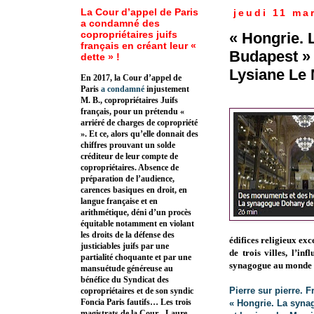
La Cour d’appel de Paris
jeudi 11 ma
a condamné des
copropriétaires juifs
« Hongrie.
français en créant leur «
Budapest » 
dette » !
Lysiane Le 
En 2017, la Cour d’appel de
Paris
a condamné
injustement
M. B., copropriétaires Juifs
français, pour un prétendu «
arriéré de charges de copropriété
». Et ce, alors qu’elle donnait des
chiffres prouvant un solde
créditeur de leur compte de
copropriétaires. Absence de
préparation de l’audience,
carences basiques en droit, en
langue française et en
arithmétique, déni d’un procès
équitable notamment en violant
les droits de la défense des
édifices religieux ex
justiciables juifs par une
de trois villes, l’i
partialité choquante et par une
synagogue au monde 
mansuétude généreuse au
bénéfice du Syndicat des
Pierre sur pierre. 
copropriétaires et de son syndic
Foncia Paris fautifs… Les trois
« Hongrie. La syna
magistrats de la Cour - Laure