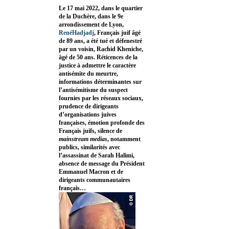
Le 17 mai 2022, dans le quartier
de la Duchère, dans le 9e
arrondissement de Lyon,
RenéHadjadj
, Français juif âgé
de 89 ans, a été tué et défenestré
par un voisin, Rachid Kheniche,
âgé de 50 ans. Réticences de la
justice à admettre le caractère
antisémite du meurtre,
informations déterminantes sur
l’antisémitisme du suspect
fournies par les réseaux sociaux,
prudence de dirigeants
d’organisations juives
françaises, émotion profonde des
Français juifs, silence de
mainstream medias
, notamment
publics, similarités avec
l’assassinat de Sarah Halimi,
absence de message du Président
Emmanuel Macron et de
dirigeants communautaires
français…