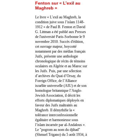
Fenton sur « L’exil au
Maghreb »
Le livre « L’exil au Maghreb, la
condition juive sous l’islam 1148-
1912 » de Paul B. Fenton et David
G. Littman a été publié aux Presses
de l'université Paris-Sorbonne le 9
novembre 2010. Succès d'édition,
cet ouvrage majeur, boycotté
notamment par des médias français
Juifs, présente une anthologie
chronologique de récits de témoins
oculaires en Algérie et au Maroc sur
les Juifs. Puis, par une sélection
d’archives du Quai d’Orsay, du
Foreign Office, de l’Alliance
israélite universelle (AIU) et de son
homologue britannique l’Anglo-
Jewish Association, il décrit les
efforts diplomatiques déployés en
faveur des Juifs maltraités au
Maghreb. Il démythifie la «
tolérance interconfessionnelle
égalitaire et harmonieuse sous
l’islam incarnée par al-Andalous ».
Le "pogrom au nom du djihad"
(Shmuel Trigano) du 5 août 1934, à