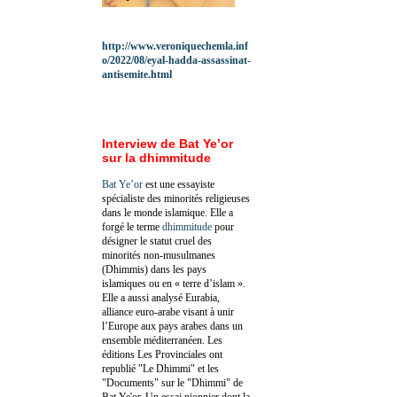
http://www.veroniquechemla.inf
o/2022/08/eyal-hadda-assassinat-
antisemite.html
Interview de Bat Ye’or
sur la dhimmitude
Bat Ye’or
est une essayiste
spécialiste des minorités religieuses
dans le monde islamique. Elle a
forgé le terme
dhimmitude
pour
désigner le statut cruel des
minorités non-musulmanes
(Dhimmis) dans les pays
islamiques ou en « terre d’islam ».
Elle a aussi analysé Eurabia,
alliance euro-arabe visant à unir
l’Europe aux pays arabes dans un
ensemble méditerranéen. Les
éditions Les Provinciales ont
republié "Le Dhimmi" et les
"Documents" sur le "Dhimmi" de
Bat Ye'or. Un essai pionnier dont la