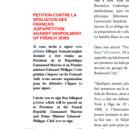
Née à New York e
Brooklyn. Catholiqu
méthodisme, puis ét
PETITION CONTRE LA
physique. Détente
SPOLIATION DES
l'université Stanford
FRANÇAIS
rayons X, et rédigé u
JUIFS/PETITION
la proposition de col
AGAINST DESPOILMENT
La famille Baez se con
OF FRENCH JEWS
Je vous invite à signer
cette
Dans son article "
The
pétition
bilingue français/anglais
Baez
" (
Forward
, 18 
destinée à être remise au
rappelle qu'adolescen
Président de la République
ses premiers récitals p
Emmanuel Macron et au Premier
devant un groupe de 
ministre Edouard Philippe. Cette
Redwood City".
pétition s'impose car les Français
Juifs n'ont aucune organisation
"Quelques années plus
pour les défendre. Cliquez
ici
pour signer.
fait sensation sur la 
folk de Boston, alors 
I invite you to sign that bilingual
Baez
a fait ses début
petition
which will be passed on
York à l'âge de 19 
to President of the French
1960, à l'Associati
Republic
Emmanuel Macron
jeunes hommes et des
and Prime Minister
Edouard
la 92e rue - le 92nd
Philippe
.
Click
here
to sign.
deux ans jour pour jo