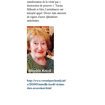
manifestation de la vérité par «
destruction de preuves ». Yacine
Mihoub et Alex Carrimbacus ont
interjeté appel. Divers faits attestent
de signes d'actes djihadistes
antisémites.
http://www.veroniquechemla.inf
o/2018/03/mireille-knoll-victime-
dun-assassinat.html