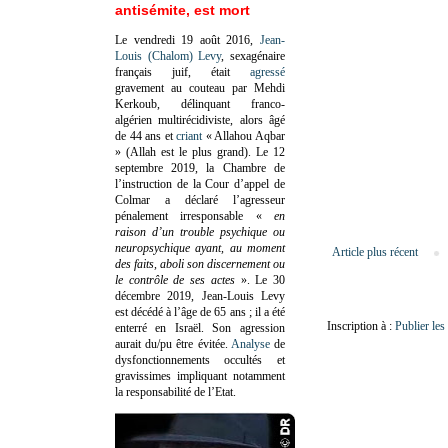
antisémite, est mort
Le vendredi 19 août 2016,
Jean-
Louis (Chalom) Levy
, sexagénaire
français juif, était
agressé
gravement au couteau par Mehdi
Kerkoub, délinquant franco-
algérien multirécidiviste, alors âgé
de 44 ans et
criant
« Allahou Aqbar
» (Allah est le plus grand). Le 12
septembre 2019, la Chambre de
l’instruction de la Cour d’appel de
Colmar a déclaré l’agresseur
pénalement irresponsable
«
en
raison d’un trouble psychique ou
neuropsychique ayant, au moment
Article plus récent
des faits, aboli son discernement ou
le contrôle de ses actes
»
. Le 30
décembre 2019, Jean-Louis Levy
est décédé à l’âge de 65 ans ; il a été
Inscription à :
Publier le
enterré en Israël. Son agression
aurait du/pu être évitée.
Analyse
de
dysfonctionnements occultés et
gravissimes impliquant notamment
la responsabilité de l’Etat.