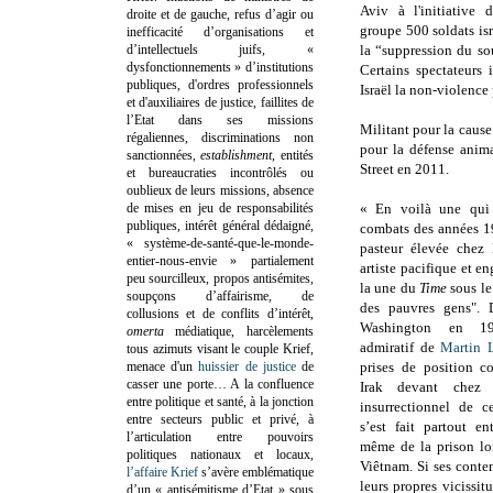
Aviv à l'initiative
droite et de gauche, refus d’agir ou
groupe 500 soldats isr
inefficacité d’organisations et
d’intellectuels juifs, «
la “suppression du sou
dysfonctionnements » d’institutions
Certains spectateurs 
publiques, d'ordres professionnels
Israël la non-violence
et d'auxiliaires de justice, faillites de
l’Etat dans ses missions
Militant pour la cause 
régaliennes, discriminations non
pour la défense anim
sanctionnées,
establishment
, entités
Street e
n 2011
.
et bureaucraties incontrôlés ou
oublieux de leurs missions, absence
de mises en jeu de responsabilités
« En voilà une qui 
publiques, intérêt général dédaigné,
combats des années 19
« système-de-santé-que-le-monde-
pasteur élevée chez 
entier-nous-envie » partialement
artiste pacifique et e
peu sourcilleux, propos antisémites,
la une du
Time
sous le
soupçons d’affairisme, de
des pauvres gens". 
collusions et de conflits d’intérêt,
Washington en 19
omerta
médiatique, harcèlements
admiratif de
Martin 
tous azimuts visant le couple Krief,
menace d'un
huissier de justice
de
prises de position c
casser une porte…
A la confluence
Irak devant chez
entre politique et santé, à la jonction
insurrectionnel de c
entre secteurs public et privé, à
s’est fait partout en
l’articulation entre pouvoirs
même de la prison lo
politiques nationaux et locaux,
Viêtnam. Si ses contem
l’affaire Krief
s’avère emblématique
leurs propres vicissi
d’un « antisémitisme d’Etat » sous