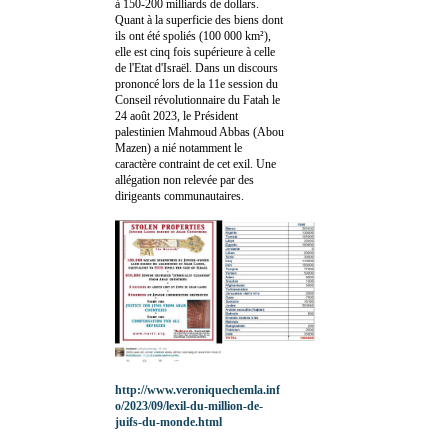
à 150-200 milliards de dollars.
Quant à la superficie des biens dont
ils ont été spoliés (100 000 km²),
elle est cinq fois supérieure à celle
de l'Etat d'Israël. Dans un discours
prononcé lors de la 11e session du
Conseil révolutionnaire du Fatah le
24 août 2023, le Président
palestinien Mahmoud Abbas (Abou
Mazen) a nié notamment le
caractère contraint de cet exil. Une
allégation non relevée par des
dirigeants communautaires.
http://www.veroniquechemla.inf
o/2023/09/lexil-du-million-de-
juifs-du-monde.html