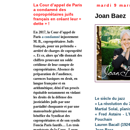
La Cour d’appel de Paris
mardi 9 mar
a condamné des
copropriétaires juifs
Joan Baez
français en créant leur «
dette » !
En 2017, la Cour d’appel de
Paris
a condamné
injustement
M. B., copropriétaires Juifs
français, pour un prétendu «
arriéré de charges de copropriété
». Et ce, alors qu’elle donnait des
chiffres prouvant un solde
créditeur de leur compte de
copropriétaires. Absence de
préparation de l’audience,
carences basiques en droit, en
langue française et en
arithmétique, déni d’un procès
équitable notamment en violant
les droits de la défense des
Le siècle du jazz
justiciables juifs par une
« La révolution du
partialité choquante et par une
Martial Solal, pîani
mansuétude généreuse au
« Fred Astaire - L
bénéfice du Syndicat des
Pouchain
copropriétaires et de son syndic
Lauren Bacall (1924
Foncia Paris fautifs… Les trois
Joan Baez
magistrats de la Cour - Laure