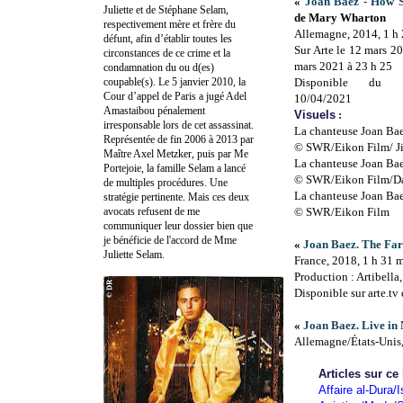
«
Joan Baez - How S
Juliette et de Stéphane Selam,
de Mary Wharton
respectivement mère et frère du
Allemagne, 2014, 1 h
défunt, afin d’établir toutes les
Sur Arte le 12 mars 2
circonstances de ce crime et la
mars 2021 à 23 h 25
condamnation du ou d(es)
coupable(s). Le 5 janvier 2010, la
Disponible du 
Cour d’appel de Paris a jugé Adel
10/04/2021
Amastaibou pénalement
Visuels
:
irresponsable lors de cet assassinat.
La chanteuse Joan Ba
Représentée de fin 2006 à 2013 par
© SWR/Eikon Film/ J
Maître Axel Metzker, puis par Me
La chanteuse Joan Ba
Portejoie, la famille Selam a lancé
© SWR/Eikon Film/D
de multiples procédures. Une
La chanteuse Joan Bae
stratégie pertinente. Mais ces deux
avocats refusent de me
© SWR/Eikon Film
communiquer leur dossier bien que
je bénéficie de l'accord de Mme
«
Joan Baez. The Far
Juliette Selam.
France, 2018, 1 h 31 
Production : Artibell
Disponible sur arte.t
«
Joan Baez. Live in
Allemagne/États-Unis
Articles sur ce
Affaire al-Dura/I