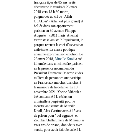
française âgée de 85 ans, a été
découverte le vendredi 23 mars
2018 vers 18 h 30 morte,
poignardée au cri de "Allah
OuAkbar" (Allah est plus grand) et
brûlée dans son appartement
parisien au 30 avenue Philippe
Auguste - 75011 Paris. Attentat
terroriste islamiste ? Rapidement, le
parquet retenait le chef d’assassinat
antisémite. La classe politique
unanime exprimait son émotion. Le
28 mars 2018,
Mireille Knoll
a été
inhumée dans un cimetière parisien
en la présence notamment du
Président Emmanuel Macron et des
milliers de personnes ont participé
en France aux marches blanches à
la mémoire de la défunte. Le 10
novembre 2021, Yacine Mihoub a
été condamné à la réclusion
criminelle à perpétuité pour le
meurtre antisémite de Mireille
Knoll, Alex Carrimbacus à 15 ans
de prison pour "vol aggravé" et
Zoulika Khellaf, mère de Mihoub, à
trois ans de prison, dont deux avec
sursis, pour avoir fait obstacle à la