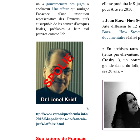
elle se produira le 9 j
un «
gouvernement des juges
»
spoliateur.
Une affaire
qui souligne
pour Arte en 2016.
l’absence d’une institution
représentative des Français juifs
« Joan Baez - How Sw
susceptible de les sauver d’attaques
Arte diffusera le 1
létales, préalables à leur exil
Baez - How Swee
pauvres comme Job.
documentaire
réalisé 
« En archives rares 
(tenus par elle-même,
Crosby…), un portra
grande dame du folk, 
ses 20 ans. »
h
ttp://www.veroniquechemla.info/
2016/04/spoliations-de-francais-
juifs-laffaire.html
Spoliations de Français