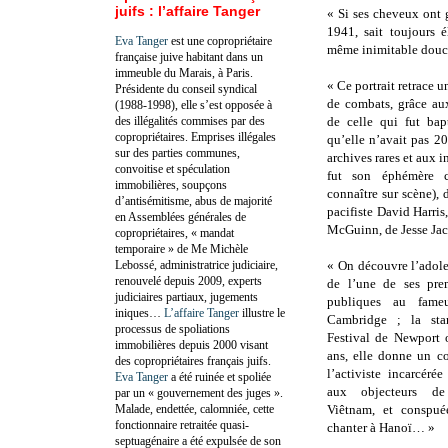
juifs : l’affaire Tanger
« Si ses cheveux ont 
1941, sait toujours é
Eva Tanger
est une copropriétaire
même inimitable douc
française juive habitant dans un
immeuble du Marais, à Paris.
« Ce portrait retrace 
Présidente du conseil syndical
de combats, grâce aux
(1988-1998), elle s’est opposée à
des illégalités commises par des
de celle qui fut bap
copropriétaires. Emprises illégales
qu’elle n’avait pas 20
sur des parties communes,
archives rares et aux 
convoitise et spéculation
fut son éphémère c
immobilières, soupçons
connaître sur scène), 
d’antisémitisme, abus de majorité
pacifiste David Harri
en Assemblées générales de
McGuinn, de Jesse J
copropriétaires, « mandat
temporaire » de Me Michèle
Lebossé, administratrice judiciaire,
« On découvre l’adole
renouvelé depuis 2009, experts
de l’une de ses prem
judiciaires partiaux, jugements
publiques au fam
iniques…
L’affaire Tanger
illustre le
Cambridge ; la sta
processus de spoliations
Festival de Newport 
immobilières depuis 2000 visant
ans, elle donne un co
des copropriétaires français juifs.
l’activiste incarcéré
Eva Tanger
a été ruinée et spoliée
aux objecteurs d
par un « gouvernement des juges ».
Malade, endettée, calomniée, cette
Viêtnam, et conspué
fonctionnaire retraitée quasi-
chanter à Hanoï… »
septuagénaire a été expulsée de son