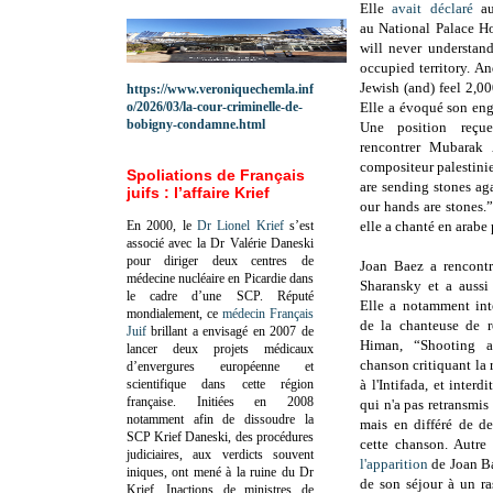
Elle
avait déclaré
au
au
National Palace Ho
will never understand
occupied territory.
And
Jewish (and) feel 2,00
https://www.veroniquechemla.inf
o/2026/03/la-cour-criminelle-de-
Elle a évoqué son eng
bobigny-condamne.html
Une position reçu
rencontrer
Mubarak
compositeur palestini
Spoliations de Français
are sending stones aga
juifs : l’affaire Krief
our hands are stones.
En 2000, le
Dr Lionel Krief
s’est
elle a chanté en arabe 
associé avec la Dr Valérie Daneski
pour diriger deux centres de
Joan Baez a rencontr
médecine nucléaire en Picardie dans
Sharansky et a aussi
le cadre d’une SCP.
Réputé
Elle a notamment int
mondialement, ce
médecin Français
de la chanteuse de r
Juif
brillant a envisagé en 2007 de
Himan, “Shooting 
lancer deux projets médicaux
chanson critiquant la 
d’envergures européenne et
scientifique dans cette région
à l'Intifada, et interd
française.
Initiées en 2008
qui n'a pas retransmis 
notamment afin de dissoudre la
mais en différé de de
SCP Krief Daneski, des procédures
cette chanson. Autre
judiciaires, aux verdicts souvent
l'apparition
de Joan Ba
iniques, ont mené à la ruine du Dr
de son séjour à un r
Krief.
Inactions de ministres de