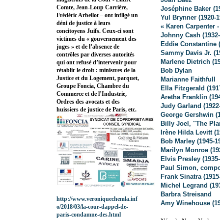
Comte, Jean-Loup Carrière,
Joséphine Baker (1
Frédéric Arbellot – ont infligé un
Yul Brynner (1920-1
déni de justice à leurs
« Karen Carpenter -
concitoyens Juifs. Ceux-ci sont
Johnny Cash (1932-
victimes du « gouvernement des
Eddie Constantine 
juges » et de l’absence de
Sammy Davis Jr. (1
contrôles par diverses autorités
Marlene Dietrich (1
qui ont refusé d’intervenir pour
Bob Dylan
rétablir le droit : ministres de la
Justice et du Logement, parquet,
Marianne Faithfull
Groupe Foncia, Chambre du
Ella Fitzgerald (191
Commerce et de l’Industrie,
Aretha Franklin (19
Ordres des avocats et des
Judy Garland (1922
huissiers de justice de Paris, etc.
George Gershwin (1
Billy Joel, "The PI
Irène Hilda Levitt (
Bob Marley (1945-1
Marilyn Monroe (19
Elvis Presley (1935
Paul Simon, compos
Frank Sinatra (1915
Michel Legrand (19
Barbra Streisand
http://www.veroniquechemla.inf
Amy Winehouse (19
o/2018/03/la-cour-dappel-de-
paris-condamne-des.html