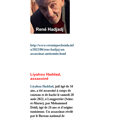
http://www.veroniquechemla.inf
o/2022/06/rene-hadjaj-un-
assassinat-antisemite.html
Liyahou Haddad,
assassiné
Liyahou Haddad
, juif âgé de 34
ans, a été assassiné à coups de
couteau et de hache le samedi 20
août 2022, à Longperrier (Seine-
et-Marne), par Mohammed
Dridi, âgé de 24 ans et d'origine
tunisienne. Un assassinat révélé
par le Bureau national de