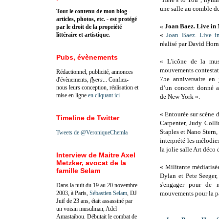
une salle au comble d
Tout le contenu de mon blog -
articles, photos, etc. - est protégé
« Joan Baez. Live in
par le droit de la propriété
littéraire et artistique.
«
Joan Baez. Live 
réalisé par David Horn
Pubs, évènements
« L'icône de la mus
mouvements contestata
Rédactionnel, publicité, annonces
75e anniversaire en 
d'évènements,
flyers
... Confiez-
nous leurs conception, réalisation et
d’un concert donné 
mise en ligne
en cliquant ici
de New York ».
« Entourée sur scène 
Timeline de Twitter
Carpenter, Judy Coll
Staples et Nano Stern, 
Tweets de @VeroniqueChemla
interprété les mélodie
la jolie salle Art déc
Interview de Maitre Axel
Metzker, avocat de la
« Militante médiatis
famille Selam
Dylan et Pete Seeger,
s'engager pour de n
Dans la nuit du 19 au 20 novembre
2003, à Paris,
Sébastien Selam
, DJ
mouvements pour la pa
Juif de 23 ans, était assassiné par
un voisin musulman, Adel
Amastaibou. Débutait le combat de