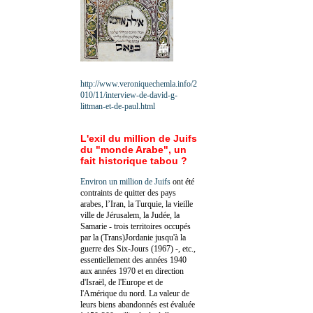
http://www.veroniquechemla.info/2
010/11/interview-de-david-g-
littman-et-de-paul.html
L'exil du million de Juifs
du "monde Arabe", un
fait historique tabou ?
Environ un million de Juifs
ont été
contraints de quitter des pays
arabes, l’Iran, la Turquie, la vieille
ville de Jérusalem, la Judée, la
Samarie - trois territoires occupés
par la (Trans)Jordanie jusqu'à la
guerre des Six-Jours (1967) -, etc.,
essentiellement des années 1940
aux années 1970 et en direction
d'Israël, de l'Europe et de
l'Amérique du nord. La valeur de
leurs biens abandonnés est évaluée