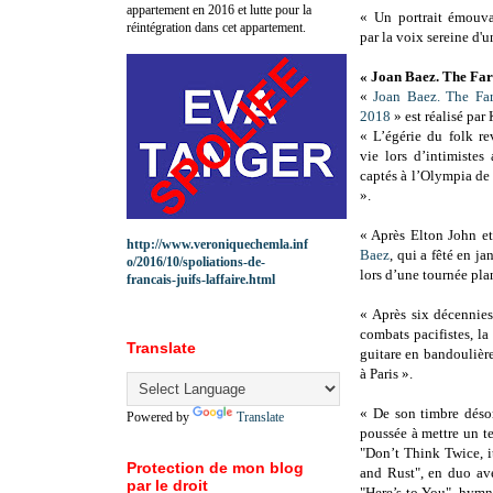
appartement en 2016 et lutte pour la
« Un portrait émouva
réintégration dans cet appartement.
par la voix sereine d'
« Joan Baez. The Far
«
Joan Baez. The Fa
2018
» est réalisé par
« L’égérie du folk re
vie lors d’intimistes
captés à l’Olympia de
».
« Après Elton John e
http://www.veroniquechemla.inf
Baez
, qui a fêté en j
o/2016/10/spoliations-de-
lors d’une tournée pla
francais-juifs-laffaire.html
« Après six décennies
combats pacifistes, la 
Translate
guitare en bandoulière
à Paris ».
« De son timbre désor
Powered by
Translate
poussée à mettre un te
"Don’t Think Twice, i
Protection de mon blog
and Rust", en duo av
par le droit
"Here’s to You", hymn