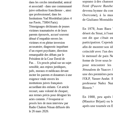
soprano à des chanson
dans les cercles intrafamilial, amical
Ferré (
Pauvre Rutebe
et associatif - dans une communauté
juive orthodoxe francilienne -, ainsi
devenu hymne du comba
que professionnel, dans les
Overcome
), à la mu
Institutions Yad Mordekhaï (alors 4
de Giuliano Montaldo
rue Pavée, 75004 Paris).
Témoignages déchirants de jeunes
En
1978, Joan Baez 
victimes traumatisées et de leurs
désert du Sinai, à l'oa
parents éprouvés, accusé souvent
ont dit que c'était en
dénué d’empathie envers les
participation. Cependan
victimes et en pleine inversion
accusatoire, diagnostic inquiétant
afin de montrer son ide
d’un expert psychiatre, direction
coïncidé avec l'un des
remarquable des débats par le
le mensuel de paix Ne
Président de la Cour David de
forme de livre sous le 
Pas… Un procès pénal sur un sujet
pour rencontrer les
sensible, aux enjeux juridiques,
Jérusalem
de Yaacov A
juifs, moraux et médicaux devant
une des premières per
inciter les parents et donateurs à une
l'OLP, Yasser Arafat.
exigence vitale envers les
institutions juives françaises
professeur Nafez Naz
accueillant des enfants. Cet article
Birzeit."
recourt, sans volonté de choquer,
aux termes précis pour désigner les
En 1988, peu après la
actes commis. J’évoquerai ce
(Maurice Béjart) ou bo
procès lors de mon interview par
après une tournée en Eu
Radio Chalom Nitsan diffusée dès
le 26 mars 2026.