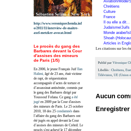
Aviation/Mode/S
Chrétiens
Culture
France
Il ou elle a dit...
http://www.veroniquechemla.inf
Judaïsme/Juifs
o/2011/11/interview-de-maitre-
Monde arabe/Is
axel-metzker-avocat.html
Shoah (
Holocau
Articles in Engl
Le procès du gang des
Les citations sur les 
Barbares devant la Cour
d'assises des mineurs
de Paris (1/5)
Publié par
Véronique C
En 2006, le jeune Français Juif
Ilan
Libellés :
Chrétiens
,
Eta
Halimi,
âgé de 23 ans, était victime
Télévision
,
UE (Union e
de rapt, de séquestration
accompagnée d’actes de torture et
d’assassinat antisémite, commis par
le gang des Barbares dirigé par
Aucun comm
Youssouf Fofana. Ce gang
a été
jugé
en 2009 par la Cour d'assises
des mineurs de Paris. Le 25 octobre
Enregistre
2010, 18 des 25
condamnés
dans
l’affaire du gang des Barbares ont
été jugés en appel devant la Cour
d’assises des mineurs de Créteil. Le
procès s'est achevé le 17 décembre