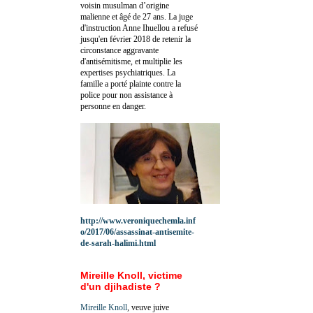
voisin musulman d’origine
malienne et âgé de 27 ans. La juge
d'instruction Anne Ihuellou a refusé
jusqu'en février 2018 de retenir la
circonstance aggravante
d'antisémitisme, et multiplie les
expertises psychiatriques. La
famille a porté plainte contre la
police pour non assistance à
personne en danger.
http://www.veroniquechemla.inf
o/2017/06/assassinat-antisemite-
de-sarah-halimi.html
Mireille Knoll, victime
d'un djihadiste ?
Mireille Knoll
, veuve juive