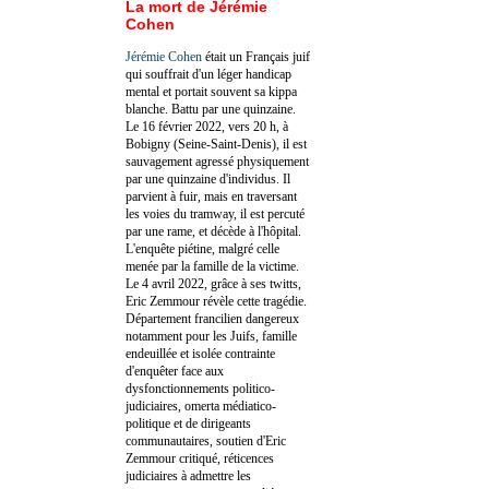
La mort de Jérémie
Cohen
Jérémie Cohen
était un Français juif
qui souffrait d'un léger handicap
mental et portait souvent sa kippa
blanche. Battu par une quinzaine.
Le 16 février 2022, vers 20 h, à
Bobigny (Seine-Saint-Denis), il est
sauvagement agressé physiquement
par une quinzaine d'individus. Il
parvient à fuir, mais en traversant
les voies du tramway, il est percuté
par une rame, et décède à l'hôpital.
L'enquête piétine, malgré celle
menée par la famille de la victime.
Le 4 avril 2022, grâce à ses twitts,
Eric Zemmour révèle cette tragédie.
Département francilien dangereux
notamment pour les Juifs, famille
endeuillée et isolée contrainte
d'enquêter face aux
dysfonctionnements politico-
judiciaires, omerta médiatico-
politique et de dirigeants
communautaires, soutien d'Eric
Zemmour critiqué, réticences
judiciaires à admettre les