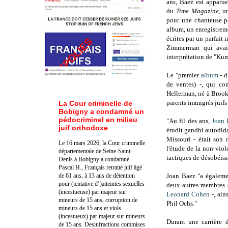
ans, Baez est apparue
du
Time Magazine
, u
pour une chanteuse po
album, un enregistre
écrites par un parfai
Zimmerman qui avai
interprétation de "Ku
Le "premier
album
- d
de ventes) -, qui co
Hellerman, né à Broo
parents immigrés juifs
La Cour criminelle de
Bobigny a condamné un
pédocriminel en milieu
"Au fil des ans,
Joan 
juif orthodoxe
érudit gandhi autodid
Missouri - était son 
Le 16 mars 2026, la Cour criminelle
l'étude de la non-viol
départementale de Seine-Saint-
tactiques de désobéiss
Denis à Bobigny a condamné
Pascal H., Français retraité juif âgé
de 61 ans, à 13 ans de détention
Joan Baez "a égalemen
pour (tentative d’)atteintes sexuelles
deux autres membres 
(incestueuse) par majeur sur
Leonard Cohen
-, ain
mineurs de 15 ans, corruption de
Phil Ochs."
mineurs de 15 ans et viols
(incestueux) par majeur sur mineurs
Durant une carrière 
de 15 ans. Des
infractions commises