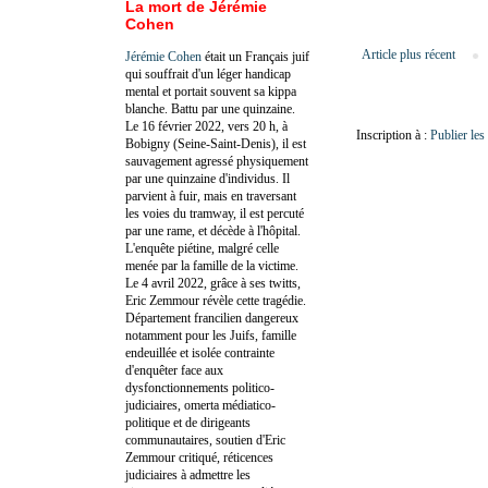
La mort de Jérémie
Cohen
Article plus récent
Jérémie Cohen
était un Français juif
qui souffrait d'un léger handicap
mental et portait souvent sa kippa
blanche. Battu par une quinzaine.
Le 16 février 2022, vers 20 h, à
Inscription à :
Publier le
Bobigny (Seine-Saint-Denis), il est
sauvagement agressé physiquement
par une quinzaine d'individus. Il
parvient à fuir, mais en traversant
les voies du tramway, il est percuté
par une rame, et décède à l'hôpital.
L'enquête piétine, malgré celle
menée par la famille de la victime.
Le 4 avril 2022, grâce à ses twitts,
Eric Zemmour révèle cette tragédie.
Département francilien dangereux
notamment pour les Juifs, famille
endeuillée et isolée contrainte
d'enquêter face aux
dysfonctionnements politico-
judiciaires, omerta médiatico-
politique et de dirigeants
communautaires, soutien d'Eric
Zemmour critiqué, réticences
judiciaires à admettre les