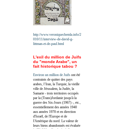
http://www.veroniquechemla.info/2
010/11/interview-de-david-g-
littman-et-de-paul.html
L'exil du million de Juifs
du "monde Arabe", un
fait historique tabou ?
Environ un million de Juifs
ont été
contraints de quitter des pays
arabes, l’Iran, la Turquie, la vieille
ville de Jérusalem, la Judée, la
Samarie - trois territoires occupés
par la (Trans)Jordanie jusqu'à la
guerre des Six-Jours (1967) -, etc.,
essentiellement des années 1940
aux années 1970 et en direction
d'Israël, de l'Europe et de
l'Amérique du nord. La valeur de
leurs biens abandonnés est évaluée