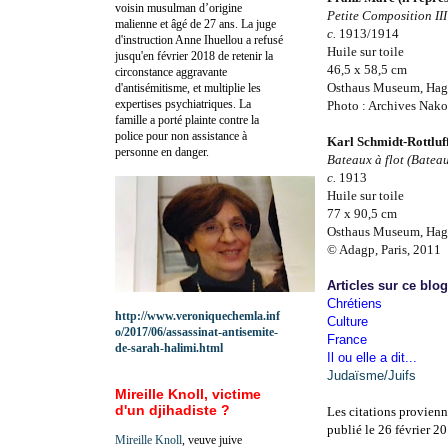
voisin musulman d’origine
Petite Composition III
malienne et âgé de 27 ans. La juge
c.
1913/1914
d'instruction Anne Ihuellou a refusé
Huile sur toile
jusqu'en février 2018 de retenir la
46,5 x
58,5 cm
circonstance aggravante
Osthaus Museum, Ha
d'antisémitisme, et multiplie les
expertises psychiatriques. La
Photo : Archives Nakov
famille a porté plainte contre la
police pour non assistance à
Karl Schmidt-Rottluff
personne en danger.
Bateaux à flot (Bateau
c.
1913
Huile sur toile
77 x
90,5 cm
Osthaus Museum, Ha
© Adagp, Paris, 2011
Articles sur ce blo
Chrétiens
http://www.veroniquechemla.inf
Culture
o/2017/06/assassinat-antisemite-
France
de-sarah-halimi.html
Il ou elle a dit...
Judaïsme/Juifs
Mireille Knoll, victime
d'un djihadiste ?
Les citations provienne
publié le 26 février 2
Mireille Knoll
, veuve juive