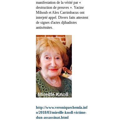
manifestation de la vérité par «
destruction de preuves ». Yacine
Mihoub et Alex Carrimbacus ont
interjeté appel. Divers faits attestent
de signes d'actes djihadistes
antisémites.
http://www.veroniquechemla.inf
o/2018/03/mireille-knoll-victime-
dun-assassinat.html