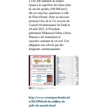
à 150-200 milliards de dollars.
Quant à la superficie des biens dont
ils ont été spoliés (100 000 km²),
elle est cinq fois supérieure à celle
de l'Etat d'Israël. Dans un discours
prononcé lors de la 11e session du
Conseil révolutionnaire du Fatah le
24 août 2023, le Président
palestinien Mahmoud Abbas (Abou
Mazen) a nié notamment le
caractère contraint de cet exil. Une
allégation non relevée par des
dirigeants communautaires.
http://www.veroniquechemla.inf
o/2023/09/lexil-du-million-de-
juifs-du-monde.html