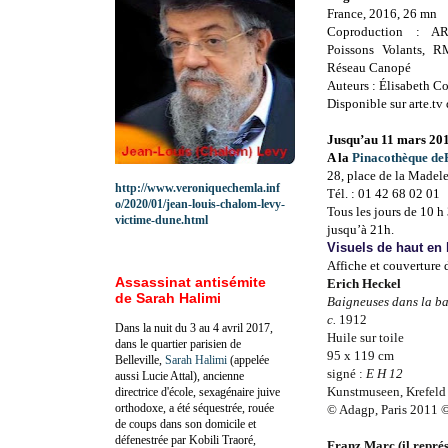
France, 2016, 26 mn
Coproduction : A
Poissons Volants, R
Réseau Canopé
Auteurs : Élisabeth Co
Disponible sur arte.t
Jusqu’au 11 mars 20
A la
Pinacothèque de
28, place de la Madele
http://www.veroniquechemla.inf
Tél. : 01 42 68 02 01
o/2020/01/jean-louis-chalom-levy-
Tous les jours de 10 h
victime-dune.html
jusqu’à 21h.
Visuels de haut en 
Affiche et couverture 
Assassinat antisémite
Erich Heckel
de Sarah Halimi
Baigneuses dans la bai
c.
1912
Dans la nuit du 3 au 4 avril 2017,
Huile sur toile
dans le quartier parisien de
95 x
119 cm
Belleville,
Sarah Halimi
(appelée
signé :
E H 12
aussi Lucie Attal), ancienne
Kunstmuseen, Krefeld
directrice d'école, sexagénaire juive
orthodoxe, a été séquestrée, rouée
© Adagp, Paris 2011 ©
de coups dans son domicile et
défenestrée par Kobili Traoré,
Franz Marc (il repré