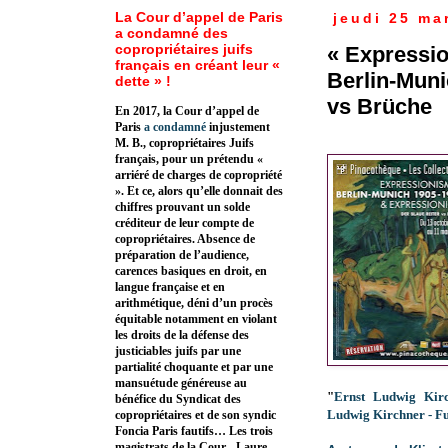
La Cour d’appel de Paris
jeudi 25 ma
a condamné des
copropriétaires juifs
« Expressio
français en créant leur «
Berlin-Muni
dette » !
vs Brüche
En 2017, la Cour d’appel de
Paris
a condamné
injustement
M. B., copropriétaires Juifs
français, pour un prétendu «
arriéré de charges de copropriété
». Et ce, alors qu’elle donnait des
chiffres prouvant un solde
créditeur de leur compte de
copropriétaires. Absence de
préparation de l’audience,
carences basiques en droit, en
langue française et en
arithmétique, déni d’un procès
équitable notamment en violant
les droits de la défense des
justiciables juifs par une
partialité choquante et par une
mansuétude généreuse au
"
Ernst Ludwig Kirc
bénéfice du Syndicat des
Ludwig Kirchner - Fu
copropriétaires et de son syndic
Foncia Paris fautifs… Les trois
magistrats de la Cour - Laure