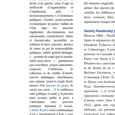
De manière originale, 
droite et de gauche, refus d’agir ou
inefficacité d’organisations et
artiste, des œuvres d
d’intellectuels juifs, «
clarifier les différen
dysfonctionnements » d’institutions
deux couleurs, bleu 
publiques, d'ordres professionnels
rapidement chaque tab
et d'auxiliaires de justice, faillites de
l’Etat dans ses missions
Vassily Kandinsky
régaliennes, discriminations non
Moscou 1866 – Neuill
sanctionnées,
establishment
, entités
Après la séparation de
et bureaucraties incontrôlés ou
oublieux de leurs missions, absence
Elizabeth Ticheeva. A
de mises en jeu de responsabilités
et l’ethnologie, il pe
publiques, intérêt général dédaigné,
peinture et s’install
« système-de-santé-que-le-monde-
Franz von Stuck à l’
entier-nous-envie » partialement
Phalanx
en y associan
peu sourcilleux, propos antisémites,
et de dessin de nu ».
soupçons d’affairisme, de
Berliner Secession
, 
collusions et de conflits d’intérêt,
d’Automne à Paris. Il
omerta
médiatique, harcèlements
tous azimuts visant le couple Krief,
et Alexej von Jawlens
menace d'un
huissier de justice
de
Neue Künstlerverei
casser une porte…
A la confluence
munichois », il évol
entre politique et santé, à la jonction
opposition croissant
entre secteurs public et privé, à
d’autres voies.
Avec F
l’articulation entre pouvoirs
1912, après une exp
politiques nationaux et locaux,
tableaux, est présen
l’affaire Krief
s’avère emblématique
exerceront une influe
d’un « antisémitisme d’Etat » sous