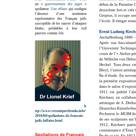
un «
gouvernement des juges
»
début de la Première G
spoliateur.
Une affaire
qui souligne
deuxième fois et crée
l’absence d’une institution
Gropius, il occupe un
représentative des Français juifs
l’école. Il émigre ens
susceptible de les sauver d’attaques
létales, préalables à leur exil
Ernst Ludwig Kirc
pauvres comme Job.
Aschaffenburg
1880 –
Après son baccalauré
l’Université Techniqu
cours de l’« Atelier p
de Wilhelm von Debsch
Heckel. Tous deux cré
Bleyl, l’union artisti
fi
n d’étude. En novem
la première expositi
dans le salon d’exposi
1911 est publié l’
Kirchner, en collabo
artistique de A. Dör
h
Deutsches Künstlerb
ttp://www.veroniquechemla.info/
Pechstein le
MUIM-Ins
2016/04/spoliations-de-francais-
de ses sculptures sur
juifs-laffaire.html
1912, Kirchner parti
connaissance d’Erna S
Spoliations de Français
fi
n de sa vie. En 1913,