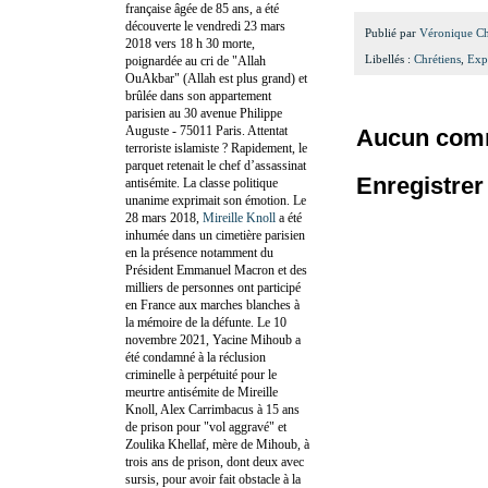
française âgée de 85 ans, a été
découverte le vendredi 23 mars
Publié par
Véronique C
2018 vers 18 h 30 morte,
Libellés :
Chrétiens
,
Exp
poignardée au cri de "Allah
OuAkbar" (Allah est plus grand) et
brûlée dans son appartement
parisien au 30 avenue Philippe
Auguste - 75011 Paris. Attentat
Aucun comm
terroriste islamiste ? Rapidement, le
parquet retenait le chef d’assassinat
Enregistre
antisémite. La classe politique
unanime exprimait son émotion. Le
28 mars 2018,
Mireille Knoll
a été
inhumée dans un cimetière parisien
en la présence notamment du
Président Emmanuel Macron et des
milliers de personnes ont participé
en France aux marches blanches à
la mémoire de la défunte. Le 10
novembre 2021, Yacine Mihoub a
été condamné à la réclusion
criminelle à perpétuité pour le
meurtre antisémite de Mireille
Knoll, Alex Carrimbacus à 15 ans
de prison pour "vol aggravé" et
Zoulika Khellaf, mère de Mihoub, à
trois ans de prison, dont deux avec
sursis, pour avoir fait obstacle à la