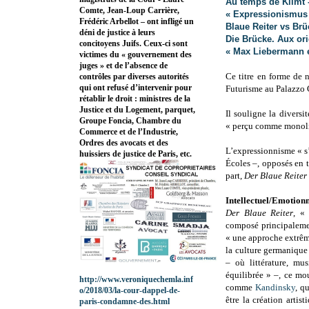
Au temps de Klimt 
Comte, Jean-Loup Carrière,
« Expressionismus 
Frédéric Arbellot – ont infligé un
Blaue Reiter vs Br
déni de justice à leurs
Die Brücke. Aux or
concitoyens Juifs. Ceux-ci sont
« Max Liebermann et
victimes du « gouvernement des
juges » et de l’absence de
Ce titre en forme de 
contrôles par diverses autorités
qui ont refusé d’intervenir pour
Futurisme au Palazzo 
rétablir le droit : ministres de la
Justice et du Logement, parquet,
Il souligne la divers
Groupe Foncia, Chambre du
« perçu comme monoli
Commerce et de l’Industrie,
Ordres des avocats et des
L’expressionnisme « s
huissiers de justice de Paris, etc.
Écoles –, opposés en t
part,
Der Blaue Reiter
Intellectuel/Emotion
Der Blaue Reiter
, «
composé principaleme
« une approche extrême
la culture germaniqu
– où littérature, mu
équilibrée » –, ce mo
http://www.veroniquechemla.inf
comme
Kandinsky
, q
o/2018/03/la-cour-dappel-de-
être la création arti
paris-condamne-des.html