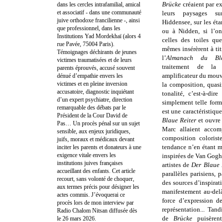
Brücke
créaient par e
dans les cercles intrafamilial, amical
et associatif - dans une communauté
leurs paysages s
juive orthodoxe francilienne -, ainsi
Hiddensee, sur les ét
que professionnel, dans les
ou à Nidden, si l’on
Institutions Yad Mordekhaï (alors 4
celles des toiles que
rue Pavée, 75004 Paris).
mêmes insérèrent à ti
Témoignages déchirants de jeunes
l’
Almanach du Bla
victimes traumatisées et de leurs
traitement de la
parents éprouvés, accusé souvent
amplifi
cateur du mouv
dénué d’empathie envers les
victimes et en pleine inversion
la composition, quas
accusatoire, diagnostic inquiétant
tonalité, c’est-à-dir
d’un expert psychiatre, direction
simplement telle form
remarquable des débats par le
est une caractéristique
Président de la Cour David de
Blaue Reiter
et ouvre
Pas… Un procès pénal sur un sujet
Marc allaient accom
sensible, aux enjeux juridiques,
composition colorist
juifs, moraux et médicaux devant
tendance n’en étant m
inciter les parents et donateurs à une
exigence vitale envers les
inspirées de Van Gogh,
institutions juives françaises
artistes de
Der Blaue 
accueillant des enfants. Cet article
parallèles parisiens, 
recourt, sans volonté de choquer,
des sources d’inspirat
aux termes précis pour désigner les
manifestement au-del
actes commis. J’évoquerai ce
force d’expression 
procès lors de mon interview par
représentation...
Tandi
Radio Chalom Nitsan diffusée dès
de
Brücke
puisèren
le 26 mars 2026.