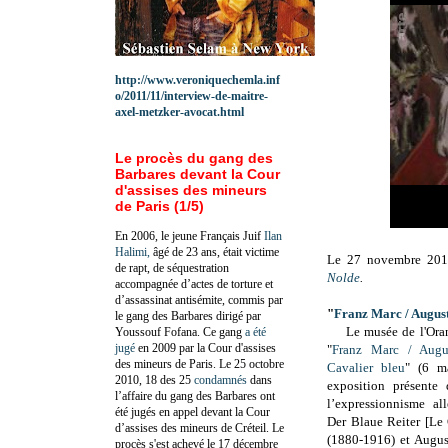
http://www.veroniquechemla.inf
o/2011/11/interview-de-maitre-
axel-metzker-avocat.html
Le procès du gang des
Barbares devant la Cour
d'assises des mineurs
de Paris (1/5)
En 2006, le jeune Français Juif
Ilan
Halimi,
âgé de 23 ans, était victime
Le 27 novembre 2016
de rapt, de séquestration
Nolde
.
accompagnée d’actes de torture et
d’assassinat antisémite, commis par
"
Franz Marc / August
le gang des Barbares dirigé par
Le musée de l'Oran
Youssouf Fofana. Ce gang
a été
jugé
en 2009 par la Cour d'assises
"
Franz Marc / Augu
des mineurs de Paris. Le 25 octobre
Cavalier bleu
" (
6 m
2010, 18 des 25
condamnés
dans
exposition présente
l’affaire du gang des Barbares ont
l’expressionnisme 
été jugés en appel devant la Cour
Der Blaue Reiter [Le 
d’assises des mineurs de Créteil. Le
(1880-1916) et Augu
procès s'est achevé le 17 décembre