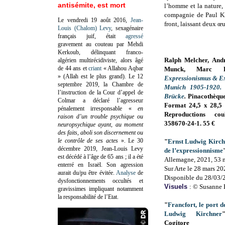
antisémite, est mort
l’homme et la nature,
compagnie de Paul K
Le vendredi 19 août 2016,
Jean-
front, laissant deux 
Louis (Chalom) Levy
, sexagénaire
français juif, était
agressé
gravement au couteau par Mehdi
Kerkoub, délinquant franco-
Ralph Melcher, Andr
algérien multirécidiviste, alors âgé
de 44 ans et
criant
« Allahou Aqbar
Munck, Marc Res
» (Allah est le plus grand). Le 12
Expressionismus & Ex
septembre 2019, la Chambre de
Munich 1905-1920.
l’instruction de la Cour d’appel de
Brücke
.
Pinacothèque 
Colmar a déclaré l’agresseur
Format 24,5 x
28,5
pénalement irresponsable
«
en
Reproductions co
raison d’un trouble psychique ou
358670-24-1. 55 €
neuropsychique ayant, au moment
des faits, aboli son discernement ou
le contrôle de ses actes
»
. Le 30
"
Ernst Ludwig Kirch
décembre 2019, Jean-Louis Levy
de l’expressionnisme
est décédé à l’âge de 65 ans ; il a été
Allemagne, 2021, 53 
enterré en Israël. Son agression
Sur Arte le 28 mars 20
aurait du/pu être évitée.
Analyse
de
Disponible du 28/03/
dysfonctionnements occultés et
Visuels
: © Susanne
gravissimes impliquant notamment
la responsabilité de l’Etat.
"
Francfort, le port d
Ludwig Kirchner
Cogitore