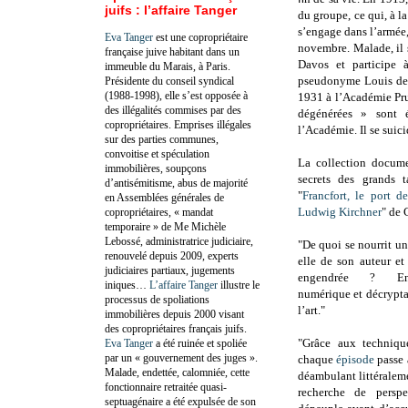
juifs : l’affaire Tanger
du groupe, ce qui, à l
s’engage dans l’armée
Eva Tanger
est une copropriétaire
novembre. Malade, il 
française juive habitant dans un
Davos et participe à
immeuble du Marais, à Paris.
pseudonyme Louis de M
Présidente du conseil syndical
(1988-1998), elle s’est opposée à
1931 à l’Académie Pru
des illégalités commises par des
dégénérées » sont é
copropriétaires. Emprises illégales
l’Académie. Il se suic
sur des parties communes,
convoitise et spéculation
La collection docume
immobilières, soupçons
secrets des grands t
d’antisémitisme, abus de majorité
"
Francfort, le port d
en Assemblées générales de
Ludwig Kirchner
" de 
copropriétaires, « mandat
temporaire » de Me Michèle
Lebossé, administratrice judiciaire,
"De quoi se nourrit u
renouvelé depuis 2009, experts
elle de son auteur e
judiciaires partiaux, jugements
engendrée ? Ent
iniques…
L’affaire Tanger
illustre le
numérique et décrypta
processus de spoliations
l’art."
immobilières depuis 2000 visant
des copropriétaires français juifs.
"Grâce aux techniqu
Eva Tanger
a été ruinée et spoliée
par un « gouvernement des juges ».
chaque
épisode
passe 
Malade, endettée, calomniée, cette
déambulant littéraleme
fonctionnaire retraitée quasi-
recherche de perspe
septuagénaire a été expulsée de son