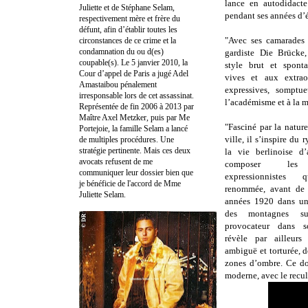
lance en autodidacte
Juliette et de Stéphane Selam,
pendant ses années d’
respectivement mère et frère du
défunt, afin d’établir toutes les
"Avec ses camarades
circonstances de ce crime et la
condamnation du ou d(es)
gardiste Die Brücke
coupable(s). Le 5 janvier 2010, la
style brut et spont
Cour d’appel de Paris a jugé Adel
vives et aux extraor
Amastaibou pénalement
expressives, somptu
irresponsable lors de cet assassinat.
l’académisme et à la m
Représentée de fin 2006 à 2013 par
Maître Axel Metzker, puis par Me
"Fasciné par la natur
Portejoie, la famille Selam a lancé
ville, il s’inspire du 
de multiples procédures. Une
stratégie pertinente. Mais ces deux
la vie berlinoise d’
avocats refusent de me
composer les c
communiquer leur dossier bien que
expressionnistes
je bénéficie de l'accord de Mme
renommée, avant de s
Juliette Selam.
années 1920 dans un
des montagnes suis
provocateur dans s
révèle par ailleurs
ambiguë et torturée, d
zones d’ombre. Ce doc
moderne, avec le recul