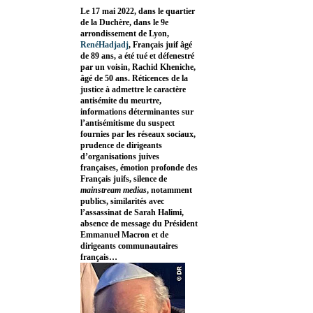
Le 17 mai 2022, dans le quartier
de la Duchère, dans le 9e
arrondissement de Lyon,
RenéHadjadj
, Français juif âgé
de 89 ans, a été tué et défenestré
par un voisin, Rachid Kheniche,
âgé de 50 ans. Réticences de la
justice à admettre le caractère
antisémite du meurtre,
informations déterminantes sur
l’antisémitisme du suspect
fournies par les réseaux sociaux,
prudence de dirigeants
d’organisations juives
françaises, émotion profonde des
Français juifs, silence de
mainstream medias
, notamment
publics, similarités avec
l’assassinat de Sarah Halimi,
absence de message du Président
Emmanuel Macron et de
dirigeants communautaires
français…