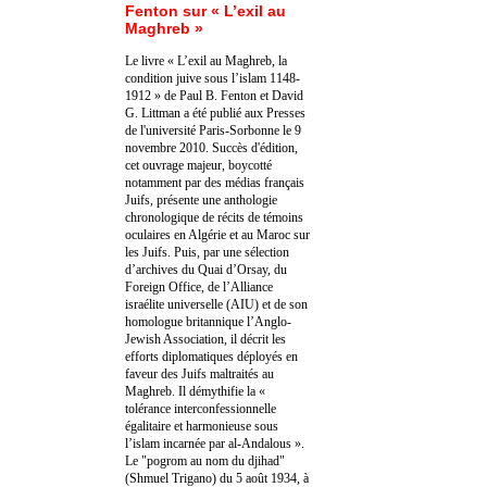
Fenton sur « L’exil au
Maghreb »
Le livre « L’exil au Maghreb, la
condition juive sous l’islam 1148-
1912 » de Paul B. Fenton et David
G. Littman a été publié aux Presses
de l'université Paris-Sorbonne le 9
novembre 2010. Succès d'édition,
cet ouvrage majeur, boycotté
notamment par des médias français
Juifs, présente une anthologie
chronologique de récits de témoins
oculaires en Algérie et au Maroc sur
les Juifs. Puis, par une sélection
d’archives du Quai d’Orsay, du
Foreign Office, de l’Alliance
israélite universelle (AIU) et de son
homologue britannique l’Anglo-
Jewish Association, il décrit les
efforts diplomatiques déployés en
faveur des Juifs maltraités au
Maghreb. Il démythifie la «
tolérance interconfessionnelle
égalitaire et harmonieuse sous
l’islam incarnée par al-Andalous ».
Le "pogrom au nom du djihad"
(Shmuel Trigano) du 5 août 1934, à