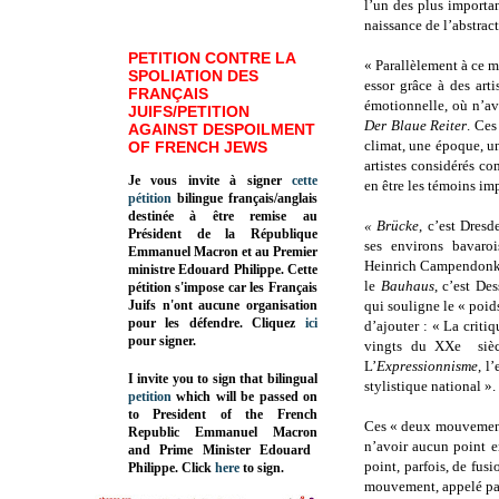
l’un des plus importan
naissance de l’abstrac
PETITION CONTRE LA
« Parallèlement à ce 
SPOLIATION DES
essor grâce à des arti
FRANÇAIS
émotionnelle, où n’av
JUIFS/PETITION
Der Blaue Reiter
. Ces
AGAINST DESPOILMENT
climat, une époque, u
OF FRENCH JEWS
artistes considérés co
Je vous invite à signer
cette
en être les témoins im
pétition
bilingue français/anglais
destinée à être remise au
« Brücke
, c’est Dresd
Président de la République
ses environs bavaro
Emmanuel Macron et au Premier
Heinrich Campendonk e
ministre Edouard Philippe. Cette
le
Bauhaus
, c’est De
pétition s'impose car les Français
Juifs n'ont aucune organisation
qui souligne le « poids
pour les défendre. Cliquez
ici
d’ajouter : « La criti
pour signer.
vingts du XXe
siè
L’
Expressionnisme
, l
I invite you to sign that bilingual
stylistique national ».
petition
which will be passed on
to President of the French
Ces « deux mouvements
Republic
Emmanuel Macron
n’avoir aucun point e
and Prime Minister
Edouard
point, parfois, de fu
Philippe
.
Click
here
to sign.
mouvement, appelé par