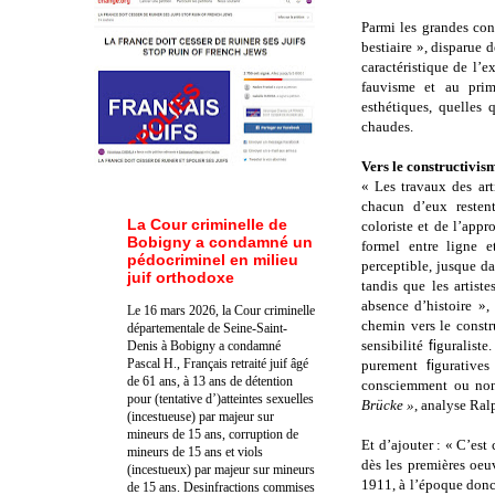
Parmi les grandes con
bestiaire », disparu
caractéristique de l’e
fauvisme et au prim
esthétiques, quelles
chaudes.
Vers le constructivis
« Les travaux des art
chacun d’eux reste
La Cour criminelle de
coloriste et de l’app
Bobigny a condamné un
formel entre ligne 
pédocriminel en milieu
perceptible, jusque da
juif orthodoxe
tandis que les artist
absence d’histoire »,
Le 16 mars 2026, la Cour criminelle
chemin vers le constru
départementale de Seine-Saint-
sensibilité
fi
guraliste
Denis à Bobigny a condamné
Pascal H., Français retraité juif âgé
purement
fi
gurative
de 61 ans, à 13 ans de détention
consciemment ou non,
pour (tentative d’)atteintes sexuelles
Brücke »
, analyse
Ral
(incestueuse) par majeur sur
mineurs de 15 ans, corruption de
Et d’ajouter : « C’est 
mineurs de 15 ans et viols
dès les premières oeu
(incestueux) par majeur sur mineurs
1911, à l’époque donc
de 15 ans. Des
infractions commises