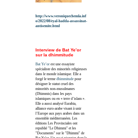
http://www.veroniquechemla.inf
o/2022/08/eyal-hadda-assassinat-
antisemite.html
Interview de Bat Ye’or
sur la dhimmitude
Bat Ye’or
est une essayiste
spécialiste des minorités religieuses
dans le monde islamique. Elle a
forgé le terme
dhimmitude
pour
désigner le statut cruel des
minorités non-musulmanes
(Dhimmis) dans les pays
islamiques ou en « terre d’islam ».
Elle a aussi analysé Eurabia,
alliance euro-arabe visant à unir
l’Europe aux pays arabes dans un
ensemble méditerranéen. Les
éditions Les Provinciales ont
republié "Le Dhimmi" et les
"Documents" sur le "Dhimmi" de
Bat Ye'or. Un essai pionnier dont la