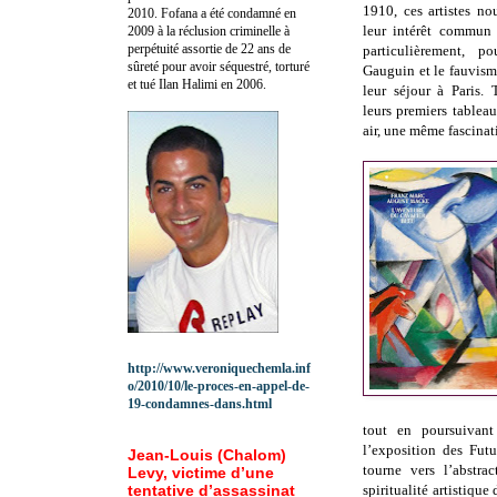
1910, ces artistes no
2010.
Fofana a été c
ondamné en
leur intérêt commun p
2009 à la réclusion criminelle à
perpétuité assortie de 22 ans de
particulièrement, 
sûreté pour avoir séquestré, torturé
Gauguin et le fauvisme
et tué Ilan Halimi en 2006.
leur séjour à Paris.
leurs premiers tableau
air, une même fascinati
http://www.veroniquechemla.inf
o/2010/10/le-proces-en-appel-de-
19-condamnes-dans.html
tout en poursuivant
l’exposition des Futu
Jean-Louis (Chalom)
tourne vers l’abstra
Levy, victime d’une
tentative d’assassinat
spiritualité artistiqu