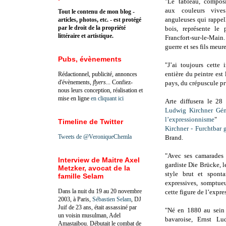
"Le tableau, compos
aux couleurs vive
Tout le contenu de mon blog -
anguleuses qui rappel
articles, photos, etc. - est protégé
par le droit de la propriété
bois, représente le 
littéraire et artistique.
Francfort-sur-le-Main
guerre et ses fils meu
Pubs, évènements
"J’ai toujours cette 
entière du peintre est
Rédactionnel, publicité, annonces
d'évènements,
flyers
... Confiez-
pays, du crépuscule pr
nous leurs conception, réalisation et
mise en ligne
en cliquant ici
Arte diffusera le 28
Ludwig Kirchner Gén
l’expressionnisme
" 
Timeline de Twitter
Kirchner - Furchtbar 
Tweets de @VeroniqueChemla
Brand.
"Avec ses camarades
Interview de Maitre Axel
gardiste Die Brücke, 
Metzker, avocat de la
style brut et sponta
famille Selam
expressives, somptue
Dans la nuit du 19 au 20 novembre
cette figure de l’expr
2003, à Paris,
Sébastien Selam
, DJ
Juif de 23 ans, était assassiné par
"Né en 1880 au sein 
un voisin musulman, Adel
bavaroise, Ernst Lu
Amastaibou. Débutait le combat de