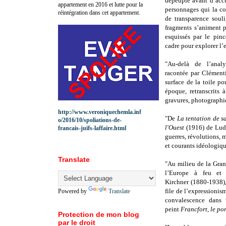
dépeuple avant d’accu
appartement en 2016 et lutte pour la
personnages qui la c
réintégration dans cet appartement.
de transparence souli
fragments s’animent 
esquissés par le pin
cadre pour explorer l’
"Au-delà de l’analy
racontée par Clémenti
surface de la toile po
époque, retranscrits 
gravures, photographie
http://www.veroniquechemla.inf
"De
La tentation de s
o/2016/10/spoliations-de-
l'Ouest
(1916) de Ludw
francais-juifs-laffaire.html
guerres, révolutions,
et courants idéologiqu
Translate
"Au milieu de la Gra
l’Europe à feu et
Kirchner (1880-1938),
file de l’expressionis
Powered by
Translate
convalescence dans 
peint
Francfort, le por
Protection de mon blog
par le droit