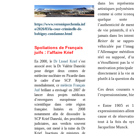
dans les représent
artistiques polynésiens
comme si cette icono
quelque sorte 
https://www.veroniquechemla.inf
l’authenticité de men
o/2026/03/la-cour-criminelle-de-
de vie primitifs, il n
bobigny-condamne.html
jamais dans les inten
Reiter
de se rappro
véhiculée par l’imag
Spoliations de Français
l’Allemagne méridion
juifs : l’affaire Krief
réel ou supposé, d’u
En 2000, le
Dr Lionel Krief
s’est
n’étouffaient pas la 
associé avec la Dr Valérie Daneski
motivation principale 
pour diriger deux centres de
directement à la vie m
médecine nucléaire en Picardie dans
plutôt à la question du
le cadre d’une SCP.
Réputé
mondialement, ce
médecin Français
Ces deux courants v
Juif
brillant a envisagé en 2007 de
l’expressionnisme, bie
lancer deux projets médicaux
d’envergures européenne et
scientifique dans cette région
« Entre 1905 et 191
française.
Initiées en 2008
expressionnistes alle
notamment afin de dissoudre la
cause et de rénovatio
SCP Krief Daneski, des procédures
tout à la fois du sy
judiciaires, aux verdicts souvent
Jacqueline Munck.
iniques, ont mené à la ruine du Dr
Krief.
Inactions de ministres de