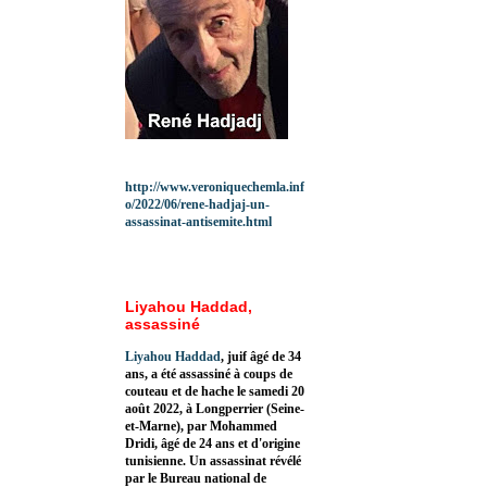
http://www.veroniquechemla.inf
o/2022/06/rene-hadjaj-un-
assassinat-antisemite.html
Liyahou Haddad,
assassiné
Liyahou Haddad
, juif âgé de 34
ans, a été assassiné à coups de
couteau et de hache le samedi 20
août 2022, à Longperrier (Seine-
et-Marne), par Mohammed
Dridi, âgé de 24 ans et d'origine
tunisienne. Un assassinat révélé
par le Bureau national de