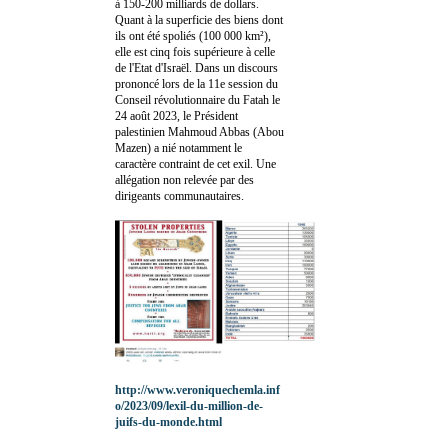
à 150-200 milliards de dollars.
Quant à la superficie des biens dont
ils ont été spoliés (100 000 km²),
elle est cinq fois supérieure à celle
de l'Etat d'Israël. Dans un discours
prononcé lors de la 11e session du
Conseil révolutionnaire du Fatah le
24 août 2023, le Président
palestinien Mahmoud Abbas (Abou
Mazen) a nié notamment le
caractère contraint de cet exil. Une
allégation non relevée par des
dirigeants communautaires.
http://www.veroniquechemla.inf
o/2023/09/lexil-du-million-de-
juifs-du-monde.html