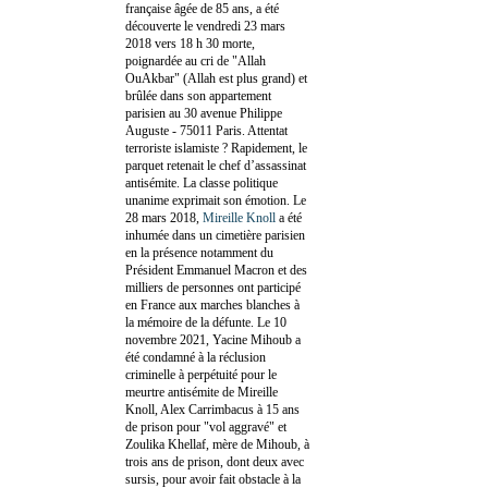
française âgée de 85 ans, a été
découverte le vendredi 23 mars
2018 vers 18 h 30 morte,
poignardée au cri de "Allah
OuAkbar" (Allah est plus grand) et
brûlée dans son appartement
parisien au 30 avenue Philippe
Auguste - 75011 Paris. Attentat
terroriste islamiste ? Rapidement, le
parquet retenait le chef d’assassinat
antisémite. La classe politique
unanime exprimait son émotion. Le
28 mars 2018,
Mireille Knoll
a été
inhumée dans un cimetière parisien
en la présence notamment du
Président Emmanuel Macron et des
milliers de personnes ont participé
en France aux marches blanches à
la mémoire de la défunte. Le 10
novembre 2021, Yacine Mihoub a
été condamné à la réclusion
criminelle à perpétuité pour le
meurtre antisémite de Mireille
Knoll, Alex Carrimbacus à 15 ans
de prison pour "vol aggravé" et
Zoulika Khellaf, mère de Mihoub, à
trois ans de prison, dont deux avec
sursis, pour avoir fait obstacle à la