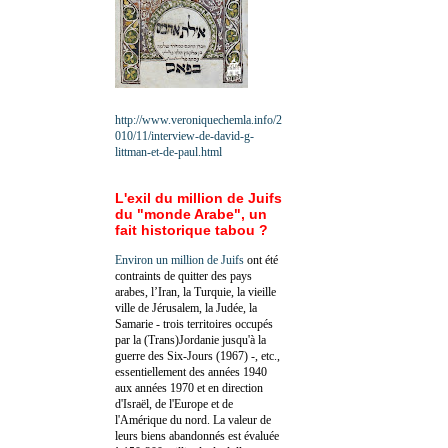
http://www.veroniquechemla.info/2
010/11/interview-de-david-g-
littman-et-de-paul.html
L'exil du million de Juifs
du "monde Arabe", un
fait historique tabou ?
Environ un million de Juifs
ont été
contraints de quitter des pays
arabes, l’Iran, la Turquie, la vieille
ville de Jérusalem, la Judée, la
Samarie - trois territoires occupés
par la (Trans)Jordanie jusqu'à la
guerre des Six-Jours (1967) -, etc.,
essentiellement des années 1940
aux années 1970 et en direction
d'Israël, de l'Europe et de
l'Amérique du nord. La valeur de
leurs biens abandonnés est évaluée