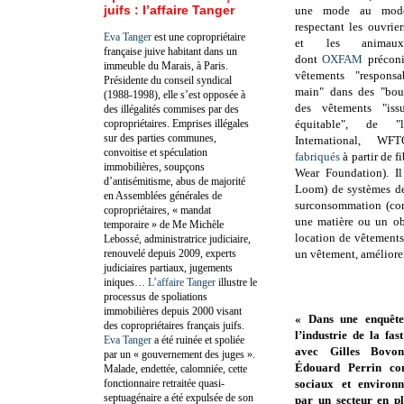
juifs : l’affaire Tanger
une mode au mode
respectant les ouvrie
Eva Tanger
est une copropriétaire
et les anima
française juive habitant dans un
dont
OXFAM
préconi
immeuble du Marais, à Paris.
vêtements "respons
Présidente du conseil syndical
main" dans des "bout
(1988-1998), elle s’est opposée à
des vêtements "is
des illégalités commises par des
copropriétaires. Emprises illégales
équitable", de "l
sur des parties communes,
International, WF
convoitise et spéculation
fabriqués
à partir de f
immobilières, soupçons
Wear Foundation). Il
d’antisémitisme, abus de majorité
Loom) de systèmes de
en Assemblées générales de
surconsommation (com
copropriétaires, « mandat
une matière ou un obj
temporaire » de Me Michèle
location de vêtements,
Lebossé, administratrice judiciaire,
renouvelé depuis 2009, experts
un vêtement, améliorer 
judiciaires partiaux, jugements
iniques…
L’affaire Tanger
illustre le
processus de spoliations
immobilières depuis 2000 visant
« Dans une enquêt
des copropriétaires français juifs.
l’industrie de la fas
Eva Tanger
a été ruinée et spoliée
avec Gilles Bovon,
par un « gouvernement des juges ».
Édouard Perrin con
Malade, endettée, calomniée, cette
fonctionnaire retraitée quasi-
sociaux et environ
septuagénaire a été expulsée de son
par un secteur en pl