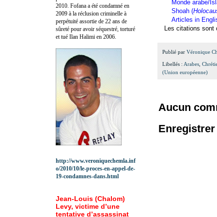
Monde arabe/Is
2010.
Fofana a été c
ondamné en
Shoah (
Holocau
2009 à la réclusion criminelle à
Articles in Engl
perpétuité assortie de 22 ans de
Les citations sont 
sûreté pour avoir séquestré, torturé
et tué Ilan Halimi en 2006.
Publié par
Véronique C
Libellés :
Arabes
,
Chréti
(Union européenne)
Aucun comm
Enregistre
http://www.veroniquechemla.inf
o/2010/10/le-proces-en-appel-de-
19-condamnes-dans.html
Jean-Louis (Chalom)
Levy, victime d’une
tentative d’assassinat