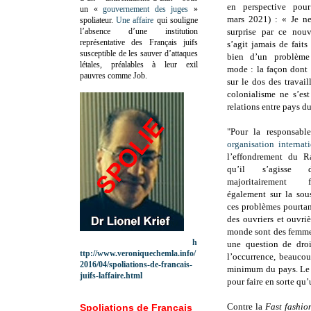
en perspective po
un «
gouvernement des juges
»
mars 2021) :
« Je ne
spoliateur.
Une affaire
qui souligne
l’absence d’une institution
surprise par ce nou
représentative des Français juifs
s’agit jamais de faits
susceptible de les sauver d’attaques
bien d’un problème 
létales, préalables à leur exil
mode : la façon dont 
pauvres comme Job.
sur le dos des travaill
colonialisme ne s’est
relations entre pays 
"Pour la responsabl
organisation internat
l’effondrement du Ra
qu’il s’agisse d
majoritairemen
également sur la sou
ces problèmes pourta
des ouvriers et ouvriè
monde sont des femmes
h
une question de dro
ttp://www.veroniquechemla.info/
l’occurrence, beaucou
2016/04/spoliations-de-francais-
minimum du pays. Le p
juifs-laffaire.html
pour faire en sorte qu’
Contre la
Fast fashio
Spoliations de Français