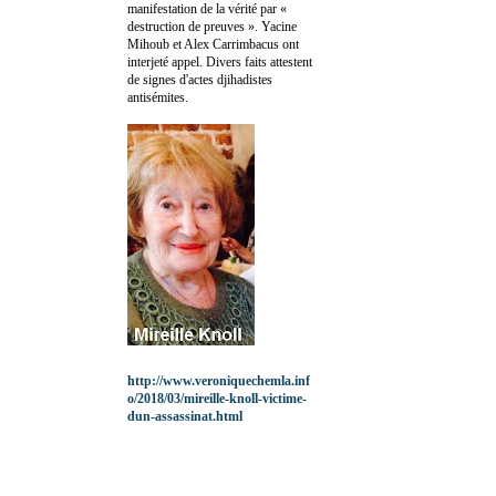
manifestation de la vérité par «
destruction de preuves ». Yacine
Mihoub et Alex Carrimbacus ont
interjeté appel. Divers faits attestent
de signes d'actes djihadistes
antisémites.
http://www.veroniquechemla.inf
o/2018/03/mireille-knoll-victime-
dun-assassinat.html