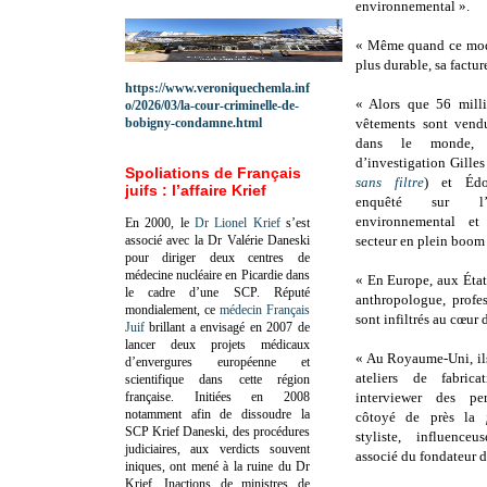
environnemental ».
« Même quand ce modè
plus durable, sa factur
https://www.veroniquechemla.inf
« Alors que 56 mill
o/2026/03/la-cour-criminelle-de-
bobigny-condamne.html
vêtements sont vend
dans le monde, l
d’investigation Gille
Spoliations de Français
sans filtre
) et Édo
juifs : l’affaire Krief
enquêté sur l’i
environnemental et
En 2000, le
Dr Lionel Krief
s’est
associé avec la Dr Valérie Daneski
secteur en plein boom
pour diriger deux centres de
médecine nucléaire en Picardie dans
« En Europe, aux États
le cadre d’une SCP.
Réputé
anthropologue, profe
mondialement, ce
médecin Français
sont infiltrés au cœur d
Juif
brillant a envisagé en 2007 de
lancer deux projets médicaux
« Au Royaume-Uni, ils
d’envergures européenne et
ateliers de fabrica
scientifique dans cette région
française.
Initiées en 2008
interviewer des pe
notamment afin de dissoudre la
côtoyé de près la
SCP Krief Daneski, des procédures
styliste, influence
judiciaires, aux verdicts souvent
associé du fondateur de
iniques, ont mené à la ruine du Dr
Krief.
Inactions de ministres de