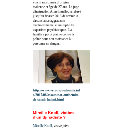
voisin musulman d’origine
malienne et âgé de 27 ans. La juge
d'instruction Anne Ihuellou a refusé
jusqu'en février 2018 de retenir la
circonstance aggravante
d'antisémitisme, et multiplie les
expertises psychiatriques. La
famille a porté plainte contre la
police pour non assistance à
personne en danger.
http://www.veroniquechemla.inf
o/2017/06/assassinat-antisemite-
de-sarah-halimi.html
Mireille Knoll, victime
d'un djihadiste ?
Mireille Knoll
, veuve juive