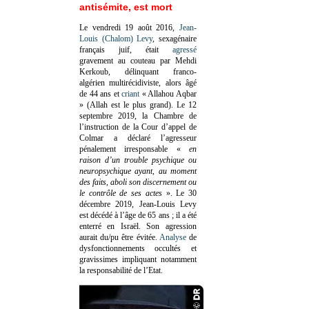
antisémite, est mort
Le vendredi 19 août 2016,
Jean-
Louis (Chalom) Levy
, sexagénaire
français juif, était
agressé
gravement au couteau par Mehdi
Kerkoub, délinquant franco-
algérien multirécidiviste, alors âgé
de 44 ans et
criant
« Allahou Aqbar
» (Allah est le plus grand). Le 12
septembre 2019, la Chambre de
l’instruction de la Cour d’appel de
Colmar a déclaré l’agresseur
pénalement irresponsable
«
en
raison d’un trouble psychique ou
neuropsychique ayant, au moment
des faits, aboli son discernement ou
le contrôle de ses actes
»
. Le 30
décembre 2019, Jean-Louis Levy
est décédé à l’âge de 65 ans ; il a été
enterré en Israël. Son agression
aurait du/pu être évitée.
Analyse
de
dysfonctionnements occultés et
gravissimes impliquant notamment
la responsabilité de l’Etat.