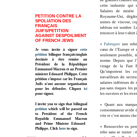
cette industrie qui 
Salaires de misèr
PETITION CONTRE LA
Royaume-Uni, dégât
SPOLIATION DES
usines de viscose, c
FRANÇAIS
tableau est sombre. L
JUIFS/PETITION
renoncer à leur t-shirt 
AGAINST DESPOILMENT
OF FRENCH JEWS
«
Fabriquer
une robe
cœur de l’Europe et 
Je vous invite à signer
cette
pétition
bilingue français/anglais
seulement possible, m
destinée à être remise au
norme. Depuis que l’
Président de la République
virage de la Fast F
Emmanuel Macron et au Premier
Qu’importent les c
ministre Edouard Philippe. Cette
travailleurs du secteu
pétition s'impose car les Français
salaires inférieurs d
Juifs n'ont aucune organisation
pas sans risques les 
pour les défendre. Cliquez
ici
les ouvriers et les rive
pour signer.
I invite you to sign that bilingual
« Quant aux marque
petition
which will be passed on
consommateur avide de
to President of the French
vite et c’est moins che
Republic
Emmanuel Macron
and Prime Minister
Edouard
« Renouveler en per
Philippe
.
Click
here
to sign.
robe sans se ruiner : 