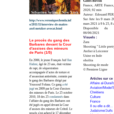
Gilles Bovon
France, ARTE France,
2020, 92 min
Auteur : Edouard PE
Sur Arte les 9 mars 
http://www.veroniquechemla.inf
mars 2021 à 9 h 25, 8 
o/2011/11/interview-de-maitre-
Disponible du 
axel-metzker-avocat.html
06/06/2021
Visuels :
Le procès du gang des
Zara
Barbares devant la Cour
Shooting " Little prett
d'assises des mineurs
Atelier à Leicester
de Paris (1/5)
Usine en Inde
En 2006, le jeune Français Juif
Ilan
oholita
Halimi,
âgé de 23 ans, était victime
Shooting de mode
de rapt, de séquestration
© Premiere Ligne
accompagnée d’actes de torture et
d’assassinat antisémite, commis par
Articles sur ce
le gang des Barbares dirigé par
Affaire al-Dura/I
Youssouf Fofana. Ce gang
a été
Aviation/Mode/S
jugé
en 2009 par la Cour d'assises
Chrétiens
des mineurs de Paris. Le 25 octobre
2010, 18 des 25
condamnés
dans
Culture
l’affaire du gang des Barbares ont
France
été jugés en appel devant la Cour
Il ou elle a dit...
d’assises des mineurs de Créteil. Le
Judaïsme/Juifs
procès s'est achevé le 17 décembre