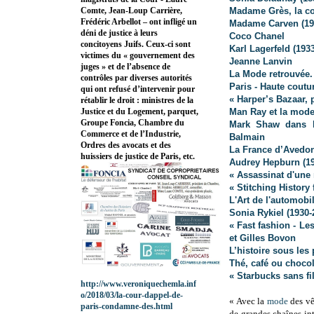
Madame Grès, la co
Comte, Jean-Loup Carrière,
Frédéric Arbellot – ont infligé un
Madame Carven (19
déni de justice à leurs
Coco Chanel
concitoyens Juifs. Ceux-ci sont
Karl Lagerfeld
(1933
victimes du « gouvernement des
Jeanne Lanvin
juges » et de l’absence de
La Mode retrouvée.
contrôles par diverses autorités
Paris - Haute coutu
qui ont refusé d’intervenir pour
« Harper’s Bazaar,
rétablir le droit : ministres de la
Man Ray et la mod
Justice et du Logement, parquet,
Groupe Foncia, Chambre du
Mark Shaw dans l’
Commerce et de l’Industrie,
Balmain
Ordres des avocats et des
La France d’Avedo
huissiers de justice de Paris, etc.
Audrey Hepburn (19
« Assassinat d'une
« Stitching History
L'Art de l'automobi
Sonia Rykiel (1930-
« Fast fashion - L
et Gilles Bovon
L’histoire sous les
Thé, café ou chocol
« Starbucks sans fi
http://www.veroniquechemla.inf
o/2018/03/la-cour-dappel-de-
« Avec la
mode
des vê
paris-condamne-des.html
de grandes chaînes int