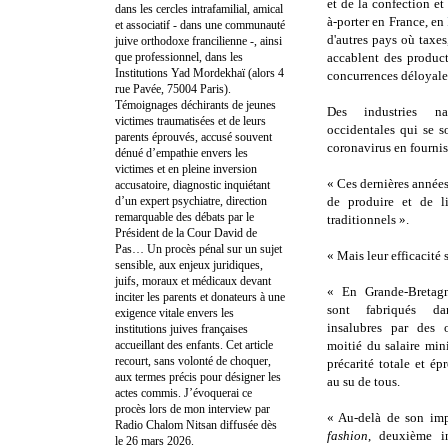
et de la confection et
dans les cercles intrafamilial, amical
à-porter en France, en
et associatif - dans une communauté
d'autres pays où taxe
juive orthodoxe francilienne -, ainsi
que professionnel, dans les
accablent des produc
Institutions Yad Mordekhaï (alors 4
concurrences déloyale
rue Pavée, 75004 Paris).
Témoignages déchirants de jeunes
Des industries nat
victimes traumatisées et de leurs
occidentales qui se s
parents éprouvés, accusé souvent
coronavirus en fournis
dénué d’empathie envers les
victimes et en pleine inversion
« Ces dernières année
accusatoire, diagnostic inquiétant
d’un expert psychiatre, direction
de produire et de l
remarquable des débats par le
traditionnels ».
Président de la Cour David de
Pas… Un procès pénal sur un sujet
« Mais leur efficacité 
sensible, aux enjeux juridiques,
juifs, moraux et médicaux devant
« En Grande-Bretagn
inciter les parents et donateurs à une
sont fabriqués da
exigence vitale envers les
insalubres par des 
institutions juives françaises
accueillant des enfants. Cet article
moitié du salaire mi
recourt, sans volonté de choquer,
précarité totale et é
aux termes précis pour désigner les
au su de tous.
actes commis. J’évoquerai ce
procès lors de mon interview par
« Au-delà de son imp
Radio Chalom Nitsan diffusée dès
fashion
, deuxième i
le 26 mars 2026.