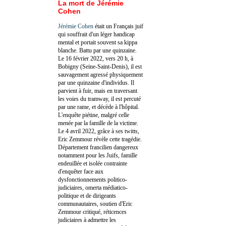
La mort de Jérémie
Cohen
Jérémie Cohen
était un Français juif
qui souffrait d'un léger handicap
mental et portait souvent sa kippa
blanche. Battu par une quinzaine.
Le 16 février 2022, vers 20 h, à
Bobigny (Seine-Saint-Denis), il est
sauvagement agressé physiquement
par une quinzaine d'individus. Il
parvient à fuir, mais en traversant
les voies du tramway, il est percuté
par une rame, et décède à l'hôpital.
L'enquête piétine, malgré celle
menée par la famille de la victime.
Le 4 avril 2022, grâce à ses twitts,
Eric Zemmour révèle cette tragédie.
Département francilien dangereux
notamment pour les Juifs, famille
endeuillée et isolée contrainte
d'enquêter face aux
dysfonctionnements politico-
judiciaires, omerta médiatico-
politique et de dirigeants
communautaires, soutien d'Eric
Zemmour critiqué, réticences
judiciaires à admettre les