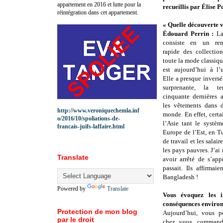
appartement en 2016 et lutte pour la
recueillis par Élise P
réintégration dans cet appartement.
« Quelle découverte vo
Édouard Perrin :
L
consiste en un ren
rapide des collection
toute la mode classiqu
est aujourd’hui à l’
Elle a presque inversé
surprenante, la 
cinquante dernières 
les vêtements dans d
http://www.veroniquechemla.inf
monde. En effet, cert
o/2016/10/spoliations-de-
l’Asie tant le systèm
francais-juifs-laffaire.html
Europe de l’Est, en T
de travail et les salai
les pays pauvres. J’ai
Translate
avoir arrêté de s’app
passait. Ils affirmai
Bangladesh !
Powered by
Translate
Vous évoquez les 
conséquences enviro
Protection de mon blog
Aujourd’hui, vous p
par le droit
chez vous, command