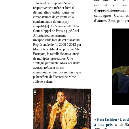
Juliette et de Stéphane Selam,
informations su
respectivement mère et frère du
d’approvisionnement
défunt, afin d’établir toutes les
campagnes. Certaines
circonstances de ce crime et la
d’autres. Zara, par exe
condamnation du ou d(es)
coupable(s). Le 5 janvier 2010, la
Cour d’appel de Paris a jugé Adel
Amastaibou pénalement
irresponsable lors de cet assassinat.
Représentée de fin 2006 à 2013 par
Maître Axel Metzker, puis par Me
Portejoie, la famille Selam a lancé
de multiples procédures. Une
stratégie pertinente. Mais ces deux
avocats refusent de me
communiquer leur dossier bien que
je bénéficie de l'accord de Mme
Juliette Selam.
«
Fast fashion - Les 
à bas prix
» de Ed