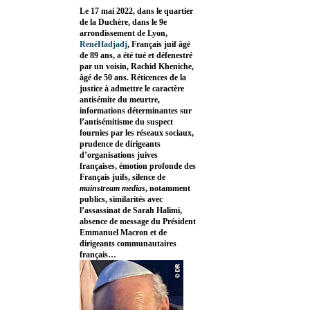
Le 17 mai 2022, dans le quartier
de la Duchère, dans le 9e
arrondissement de Lyon,
RenéHadjadj
, Français juif âgé
de 89 ans, a été tué et défenestré
par un voisin, Rachid Kheniche,
âgé de 50 ans. Réticences de la
justice à admettre le caractère
antisémite du meurtre,
informations déterminantes sur
l’antisémitisme du suspect
fournies par les réseaux sociaux,
prudence de dirigeants
d’organisations juives
françaises, émotion profonde des
Français juifs, silence de
mainstream medias
, notamment
publics, similarités avec
l’assassinat de Sarah Halimi,
absence de message du Président
Emmanuel Macron et de
dirigeants communautaires
français…