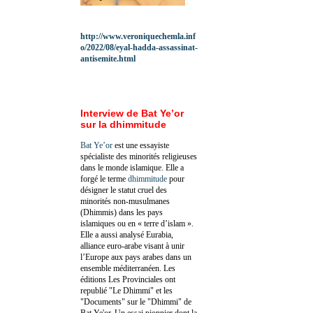
http://www.veroniquechemla.inf
o/2022/08/eyal-hadda-assassinat-
antisemite.html
Interview de Bat Ye’or
sur la dhimmitude
Bat Ye’or
est une essayiste
spécialiste des minorités religieuses
dans le monde islamique. Elle a
forgé le terme
dhimmitude
pour
désigner le statut cruel des
minorités non-musulmanes
(Dhimmis) dans les pays
islamiques ou en « terre d’islam ».
Elle a aussi analysé Eurabia,
alliance euro-arabe visant à unir
l’Europe aux pays arabes dans un
ensemble méditerranéen. Les
éditions Les Provinciales ont
republié "Le Dhimmi" et les
"Documents" sur le "Dhimmi" de
Bat Ye'or. Un essai pionnier dont la