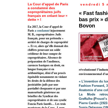
La Cour d’appel de Paris
vendredi 5 
a condamné des
copropriétaires juifs
« Fast fash
français en créant leur «
bas prix » 
dette » !
Bovon
En 2017, la Cour d’appel de
Paris
a condamné
injustement
M. B., copropriétaires Juifs
français, pour un prétendu «
arriéré de charges de copropriété
». Et ce, alors qu’elle donnait des
chiffres prouvant un solde
créditeur de leur compte de
copropriétaires. Absence de
préparation de l’audience,
carences basiques en droit, en
langue française et en
révolutionné l’industr
arithmétique, déni d’un procès
environnemental d'un 
équitable notamment en violant
les droits de la défense des
« L'invention du lu
justiciables juifs par une
Fashion Forward, 3
partialité choquante et par une
Anatomie d’une col
mansuétude généreuse au
La Mode retro
bénéfice du Syndicat des
Greffulhe
(
Proust’s
copropriétaires et de son syndic
Pierre Cardin (1922
Foncia Paris fautifs… Les trois
Sonia Delaunay (18
magistrats de la Cour - Laure