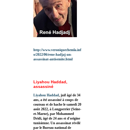
http://www.veroniquechemla.inf
o/2022/06/rene-hadjaj-un-
assassinat-antisemite.html
Liyahou Haddad,
assassiné
Liyahou Haddad
, juif âgé de 34
ans, a été assassiné à coups de
couteau et de hache le samedi 20
août 2022, à Longperrier (Seine-
et-Marne), par Mohammed
Dridi, âgé de 24 ans et d'origine
tunisienne. Un assassinat révélé
par le Bureau national de