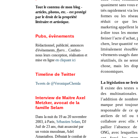
quasiment sans vous e
Tout le contenu de mon blog -
très rapidement via les
articles, photos, etc. - est protégé
formes ou les résea
par le droit de la propriété
réduit ce que les 
littéraire et artistique.
marketing appellent les
à-dire tous les mome
Pubs, évènements
freiner l’acte d’acha
chers, leur quantité v
Rédactionnel, publicité, annonces
littéralement étouff
d'évènements,
flyers
... Confiez-
vêtements usagés dans 
nous leurs conception, réalisation et
mise en ligne
en cliquant ici
réutilisés, ils ne ser
chose, mais les disp
économiques.
Timeline de Twitter
La législation ne frein
Tweets de @VeroniqueChemla
Il existe des textes s
des multinationale
Interview de Maitre Axel
l’addition de nombreu
Metzker, avocat de la
marque peut toujours
famille Selam
responsable de ce q
ateliers de tel ou t
Dans la nuit du 19 au 20 novembre
collabore avec elle.
2003, à Paris,
Sébastien Selam
, DJ
Juif de 23 ans, était assassiné par
pallier l’absence de
un voisin musulman, Adel
ONG, avec lesquelles 
Amastaibou. Débutait le combat de
ont forcé les mar