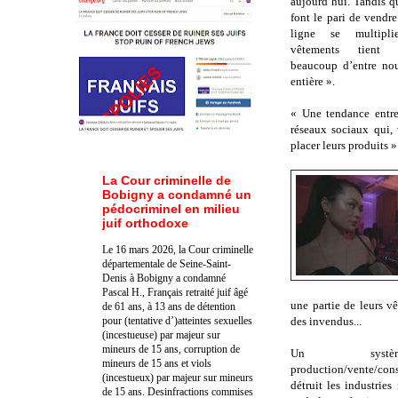
aujourd’hui. Tandis q
font le pari de vendr
ligne se multipli
vêtements tient 
beaucoup d’entre nou
entière ».
« Une tendance entre
réseaux sociaux qui, 
placer leurs produits »
La Cour criminelle de
Bobigny a condamné un
pédocriminel en milieu
juif orthodoxe
Le 16 mars 2026, la Cour criminelle
départementale de Seine-Saint-
Denis à Bobigny a condamné
Pascal H., Français retraité juif âgé
une partie de leurs v
de 61 ans, à 13 ans de détention
pour (tentative d’)atteintes sexuelles
des invendus...
(incestueuse) par majeur sur
mineurs de 15 ans, corruption de
Un syst
mineurs de 15 ans et viols
production/vente/c
(incestueux) par majeur sur mineurs
détruit les industries 
de 15 ans. Des
infractions commises