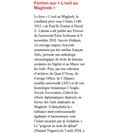
Fenton sur « L’exil au
Maghreb »
Le livre « L’exil au Maghreb, la
condition juive sous l’islam 1148-
1912 » de Paul B. Fenton et David
G. Littman a été publié aux Presses
de l'université Paris-Sorbonne le 9
novembre 2010. Succès d'édition,
cet ouvrage majeur, boycotté
notamment par des médias français
Juifs, présente une anthologie
chronologique de récits de témoins
oculaires en Algérie et au Maroc sur
les Juifs. Puis, par une sélection
d’archives du Quai d’Orsay, du
Foreign Office, de l’Alliance
israélite universelle (AIU) et de son
homologue britannique l’Anglo-
Jewish Association, il décrit les
efforts diplomatiques déployés en
faveur des Juifs maltraités au
Maghreb. Il démythifie la «
tolérance interconfessionnelle
égalitaire et harmonieuse sous
l’islam incarnée par al-Andalous ».
Le "pogrom au nom du djihad"
(Shmuel Trigano) du 5 août 1934, à