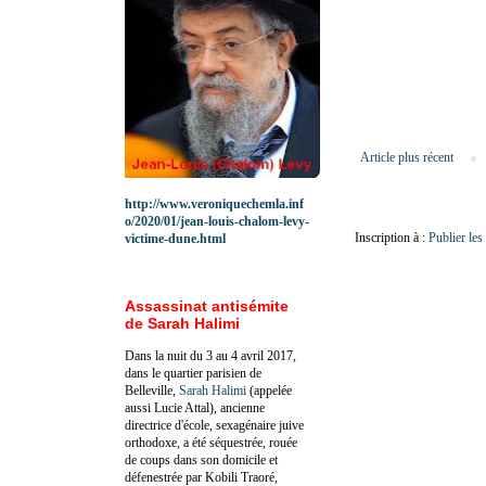
Article plus récent
http://www.veroniquechemla.inf
o/2020/01/jean-louis-chalom-levy-
Inscription à :
Publier le
victime-dune.html
Assassinat antisémite
de Sarah Halimi
Dans la nuit du 3 au 4 avril 2017,
dans le quartier parisien de
Belleville,
Sarah Halimi
(appelée
aussi Lucie Attal), ancienne
directrice d'école, sexagénaire juive
orthodoxe, a été séquestrée, rouée
de coups dans son domicile et
défenestrée par Kobili Traoré,