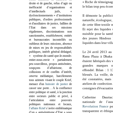
« Riche de témoignage
droite et de gauche, refus d’agir ou
le bilan trop peu écor
inefficacité d’organisations et
d’intellectuels juifs, «
dysfonctionnements » d’institutions
Il démonte la public
publiques, d'ordres professionnels
naturelle, écologique,
et d'auxiliaires de justice, faillites de
de cette fibre textile
l’Etat dans ses missions
Et rejet des liquides
régaliennes, discriminations non
nuisible pour la sant
sanctionnées,
establishment
, entités
des jeunes Hindous 
et bureaucraties incontrôlés ou
liquides dans leur vil
oublieux de leurs missions, absence
de mises en jeu de responsabilités
publiques, intérêt général dédaigné,
Le 24 avril 2013 au 
« système-de-santé-que-le-monde-
Rana Plaza à Dhaka 
entier-nous-envie » partialement
étaient fabriqués des
peu sourcilleux, propos antisémites,
grandes marques occ
soupçons d’affairisme, de
effondré. Bilan : 1 
collusions et de conflits d’intérêt,
blessés.
La veille, de
omerta
médiatique, harcèlements
été constatées, mais 
tous azimuts visant le couple Krief,
ateliers de confection
menace d'un
huissier de justice
de
casser une porte…
A la confluence
consignes d'évacuatio
entre politique et santé, à la jonction
entre secteurs public et privé, à
Catherine Dauriac
l’articulation entre pouvoirs
nationale de l’as
politiques nationaux et locaux,
Revolution France
po
l’affaire Krief
s’avère emblématique
transparente et éthiqu
d’un « antisémitisme d’Etat » sous